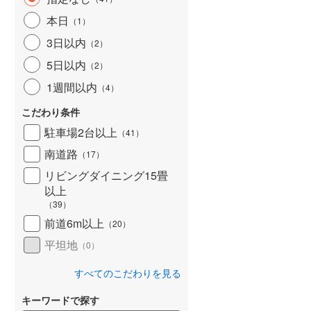
北海道新幹線
(
0
)
本日
（
1
）
山形新幹線
(
307
)
3日以内
（
2
）
5日以内
東海道新幹線
(
378
)
（
2
）
1週間以内
（
4
）
九州新幹線
(
64
)
こだわり条件
駐車場2台以上
（
41
）
南道路
札幌市営地下鉄東豊線
(
0
)
（
17
）
リビングダイニング15畳
東京メトロ銀座線
(
3
)
以上
（
39
）
東京メトロ日比谷線
(
19
)
前道6m以上
（
20
）
東京メトロ有楽町線
(
107
)
平坦地
（
0
）
東京メトロ副都心線
(
109
)
すべてのこだわりを見る
都営新宿線
(
89
)
キーワードで探す
横浜市営地下鉄グリーンライン