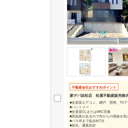
いすみ鉄
IGRいわ
弘南鉄道
由利高原
長野電鉄
宇都宮ラ
鹿島臨海
不動産会社おすすめポイント
小湊鐵道
(
家デパ浜松店 松屋不動産販売株
上毛電気
■全居室エアコン、網戸、照明、TV
■パントリー
流鉄流山
■全居室CLまたはWIC完備
■高低差があるので外からの視線を気
京成本線
(
■バス停まで徒歩約7分
■採光、通風良好