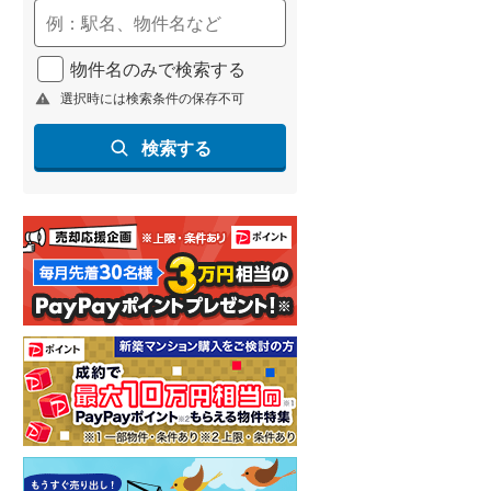
(
69
)
名古屋市営地下鉄鶴舞線
(
106
)
物件名のみで検索する
選択時には検索条件の保存不可
名古屋市営地下鉄名港線
(
17
)
OsakaMetro長堀鶴見緑地線
(
6
)
検索する
OsakaMetro谷町線
(
18
)
OsakaMetro千日前線
(
2
)
神戸市営地下鉄海岸線
(
6
)
福岡市地下鉄七隈線
(
59
)
函館市電宝来・谷地頭線
(
0
)
真岡鐵道
(
14
)
山形鉄道フラワー長井線
(
0
)
えちごトキめき鉄道妙高はねうまラ