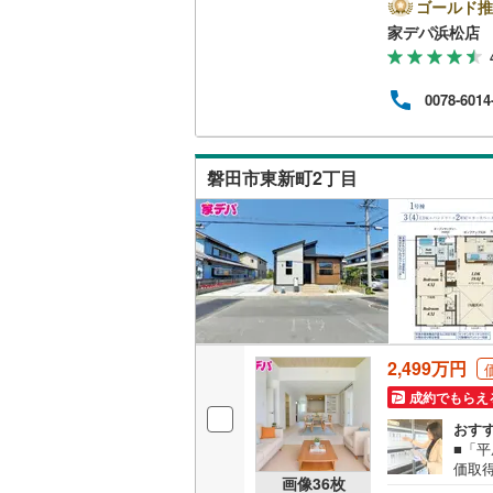
様も
ゴールド推
二世帯向
央区
家デパ浜松店
南武線
(
12
まか
サービス
望に
横浜線
(
65
をご
0078-6014
入よ
キッチン
相模線
(
54
ース
9時0
五日市線
(
独立型キ
せが
磐田市東新町2丁目
にお
篠ノ井線
(
浴室
常磐線（
浴室乾燥
伊東線
(
0
)
バルコニー、
身延線
(
60
ウッドデ
武豊線
(
74
2,499万円
成約でもらえ
関西本線（
収納
おす
参宮線
(
0
)
■「平
ウォーク
価取
画像
36
枚
大糸線（J
（
31
）
く駐