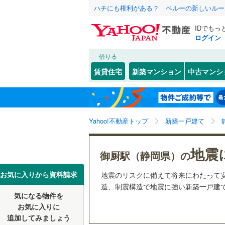
ハチにも権利がある？ ペルーの新しいルー
IDでもっ
ログイン
借りる
北海道
JR
北海道
函館本線
(
こだわり条件
設備
賃貸住宅
新築マンション
中古マンシ
石勝線
(
0
)
床暖房
（
東北
青森
根室本線
(
(
0
)
(
1
)
(
1
駐車場2
関東
東京
石北本線
(
Yahoo!不動産トップ
新築一戸建て
ＴＶモニ
（
41
）
常磐線
(
72
信越・北陸
新潟
地震
御厨駅（静岡県）の
(
0
)
(
0
)
(
1
高崎線
(
63
配置、向き、
東海
愛知
お気に入りから資料請求
地震のリスクに備えて将来にわたって
両毛線
(
11
前道6m
造、制震構造で地震に強い新築一戸建てを
烏山線
(
11
気になる物件を
(
23
)
(
6
)
(
5
近畿
大阪
平坦地
（
お気に入りに
石巻線
(
15
追加してみましょう