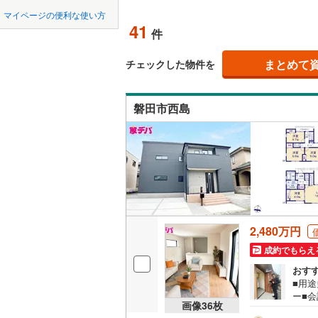
中国
LD
鳥取
北上線
(
0
)
マイページの便利な使い方
(
23
)
(
30
)
(
1
41
リビング
件
山田線
(
0
)
四国
徳島
（
39
）
大湊線
(
0
)
まとめて
チェックした物件を
三ケ根
九州・沖縄
福岡
(
6
)
(
9
構造・規模・
只見線
(
4
)
(
6
)
磐田市西島
耐震、免
奥羽本線
(
（
41
）
男鹿線
(
0
)
0
0
0
0
0
0
(
23
)
(
6
)
(
1
該当物件
該当物件
該当物件
該当物件
該当物件
該当物件
件
件
件
件
件
件
長期優良
羽越本線
(
飯山線
(
0
)
立地
(
70
)
(
22
)
(
9
湘南新宿
2,480万円
(
771
)
最寄りの
成約でもらえ
外房線
(
12
おす
間取り、居室
■用途
醒ケ井
(
0
)
成田線
(
14
ー■
(
0
)
吹き抜け
画像
36
枚
ビン
東金線
(
29