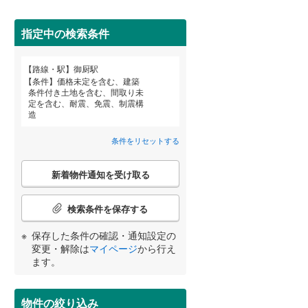
田沢湖線
(
0
)
(
8
)
(
22
)
(
18
)
指定中の検索条件
八戸線
(
4
)
磐越西線
(
83
)
路線・駅
御厨駅
宮崎
鹿児島
沖縄
(
13
)
(
13
)
(
2
)
条件
価格未定を含む、建築
陸羽西線
(
0
)
条件付き土地を含む、間取り未
定を含む、耐震、免震、制震構
住宅性能評価付き
（
33
）
左沢線
(
12
)
造
津軽線
(
0
)
条件をリセットする
する
る
条件をリセットする
条件をリセットする
条件をリセットする
条件をリセットする
条件をリセットする
条件をリセットする
(
9
)
(
11
)
(
26
)
信越本線
(
16
)
こ
新着物件通知を受け取る
の
弥彦線
(
0
)
検
関ケ原
索
(
0
)
(
0
)
検索条件を保存する
総武本線
(
260
)
条
(
0
)
件
小学校まで1km以内
（
9
）
保存した条件の確認・通知設定の
で
変更・解除は
マイページ
から行え
京葉線
(
102
)
通
ます。
知
久留里線
(
91
)
を
間取り変更可能
（
1
）
受
物件の絞り込み
山手線
(
33
)