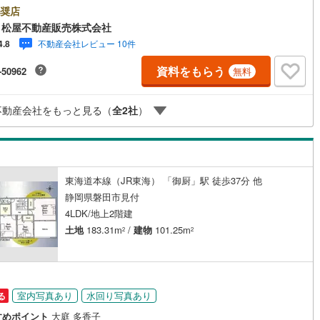
きるパントリー●松屋不動産販売株式会社 家デパのつよみ●・浜松市中央区
奨店
0
)
七尾線
(
0
)
化し浜名区まで幅広い物件を取り扱っています！浜松市の物件ならおまか
 松屋不動産販売株式会社
契約、入居関連など
ださい。新築戸建、中古戸建、中古マンション、土地をお客様のご希望に
不動産会社レビュー 10件
4.8
高山本線（JR西日本）
(
0
)
せてご提案いたします！・中古物件のリフォーム実績多数！中古物件をご
能
（
7
）
の際、約70％という多くの方々がリフォームを行っています。新築購入よ
資料をもらう
-50962
無料
JR西日本）
(
1
)
湖西線
(
43
)
コストで、新築同様の快適なお住まいを実現できます。・キッズスペース
しております。ぜひご家族そろってご来場ください。・営業時間 午前9時0
応
福知山線
(
84
)
午後6時30分 （定休日:水曜日）この時間帯はお電話でのお問い合わせが
不動産会社をもっと見る（
全
2
社
）
ーズにご案内できます。右下の電話ボタンをタッチ！もしくはお気軽にお
ン内見(相談)可
（
8
）
IT重説可
（
0
）
ください。
30
)
播但線
(
26
)
)
津山線
(
6
)
ン対応とは？
)
伯備線
(
11
)
東海道本線（JR東海） 「御厨」駅 徒歩37分 他
静岡県磐田市見付
呉線
(
35
)
4LDK/地上2階建
土地
183.31m
/
建物
101.25m
山口線
(
2
)
2
2
1
)
美祢線
(
0
)
因美線
(
0
)
室内写真あり
水回り写真あり
る
草津線
(
24
)
すめポイント
大庭 多香子