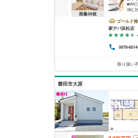
■WI
桜井線
(
65
弾む
画像
36
枚
ッチ
阪和線
(
21
まっ
ゴールド推
松市
家デパ浜松店
おおさか
なら
のご
内子線
(
0
)
古物
0078-6014
新築
鳴門線
(
0
)
ズス
間 午
取り扱い
土讃線
(
8
)
い合
お気
鹿児島本
磐田市大原
三角線
(
15
長崎本線
(
佐世保線
(
豊肥本線
(
日南線
(
40