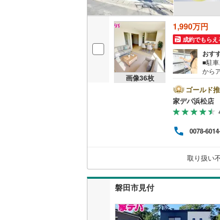
1,990万円
名古屋市
成約でもらえ
名古屋市
おす
■駐車
京都市営
から
画像
36
枚
＋ 
OsakaMe
イン
ゴールド推
央区
OsakaMe
家デパ浜松店
まか
望に
OsakaMe
をご
0078-6014
入よ
福岡市地
ース
9時0
取り扱い
せが
私鉄・その他
札幌市電
(
にお
道南いさ
磐田市見付
阿武隈急
秋田内陸