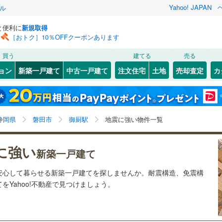
Yahoo! JAPAN
ル
と便利に
新規取得
［おトク］10％OFFクーポンあります
検索条件を保存しました
買う
建てる
売る
0
)
札沼線
(
0
)
ョン
新築一戸建て
中古一戸建て
注文住宅
土地
売却査定
カ
この検索条件の新着物件通知は、
マイページ
から設定できます。
室蘭本線
(
0
)
0
）
オール電化
（
3
）
岩手
宮城
秋田
山形
0
)
富良野線
(
0
)
東田子の浦
5
)
(
65
)
(
19
)
(
9
)
(
0
)
(
13
)
台以上
（
41
）
ビルトインガレージ
（
0
）
(
2
)
御厨駅、価格未定を含む、建築条件付き土地を含む、間
神奈川
埼玉
千葉
茨城
0
)
釧網本線
(
0
)
静岡県
磐田市
御厨駅
地震に強い物件一覧
タ付インターホン
防犯カメラ
（
7
）
取り未定を含む、耐震、免震、制震構造
1
)
水郡線
(
134
)
長野
富山
石川
福井
に強い
新築一戸建て
4
)
(
6
)
(
5
)
(
42
)
(
15
)
(
4
)
(
17
)
4
)
上越線
(
29
)
建ち方、日当たり
閉じる
閉じる
お気に入りリストを見る
お気に入りリストを見る
閉じる
閉じる
岐阜
静岡
三重
安心して暮らせる新築一戸建てを探しませんか。耐震構造、免震構
検索条件を保存する
4
)
水戸線
(
56
)
以上
（
20
）
角地
（
8
）
Yahoo!不動産で見つけましょう。
0
)
仙山線
(
63
)
マイページ
)
(
20
)
(
15
)
(
37
)
(
41
)
(
60
)
(
49
)
兵庫
京都
滋賀
奈良
0
）
)
気仙沼線
(
0
)