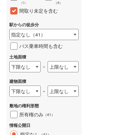
（
0
）
（
4
）
和歌山線
(
45
)
間取り未定を含む
東西線
(
18
)
駅からの徒歩分
予讃線
(
1
)
指定なし
（
41
）
高徳線
(
1
)
バス乗車時間も含む
牟岐線
(
3
)
土地面積
山陽本線（JR九州）
(
1
)
下限なし
上限なし
~
篠栗線
(
13
)
建物面積
指宿枕崎線
(
42
)
下限なし
上限なし
~
筑肥線
(
15
)
敷地の権利形態
久大本線
(
26
)
所有権のみ
（
41
）
日田彦山線
(
24
)
情報公開日
筑豊本線
(
38
)
指定なし
（
41
）