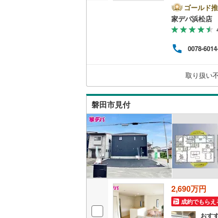
がで
ゴールド推
越美北線
(
に特
家デパ浜松店
販売、価格、
せく
氷見線
(
0
)
合わ
即入居可
購入
0078-6014
紀勢本線（
り低
用意
オンライン対
桜島線
(
1
)
0分～
取り扱い
スム
オンライ
電話
加古川線
(
磐田市見付
赤穂線
(
17
オンライ
宇野線
(
11
福塩線
(
4
)
岩徳線
(
0
)
小野田線
(
2,690万円
舞鶴線
(
4
)
成約でもらえ
木次線
(
0
)
おす