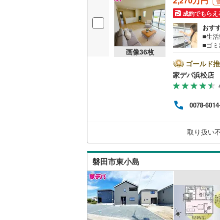
2,270万円
後藤寺線
(
成約でもらえ
おす
東北新幹
■生活
■ゴ
秋田新幹
画像
36
枚
きな
お子
ゴールド推
山陽新幹
市中
家デパ浜松店
らお
西九州新
ご希
物件
0078-6014
築購
地下鉄
札幌市営
スペ
午前9
仙台市地
取り扱い
合わ
気軽
東京メト
磐田市東小島
東京メト
東京メト
都営浅草
都営大江