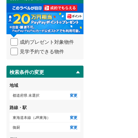
け
3階建て以上
（
0
）
取
武蔵野線
(
968
)
る
・
横須賀線
(
80
)
条
件
青梅線
(
224
)
を
成約プレゼント対象物件
マ
小海線
(
1
)
イ
見学予約できる物件
ペ
京浜東北線
(
597
)
ー
ジ
総武線
(
377
)
に
検索条件の変更
保
御殿場線
(
128
)
存
地域
す
中央本線（JR東海）
(
354
)
る
都道府県 未選択
変更
太多線
(
27
)
路線・駅
名松線
(
1
)
東海道本線（JR東海）
変更
東海道本線（JR西日本）
(
146
)
御厨
変更
小浜線
(
0
)