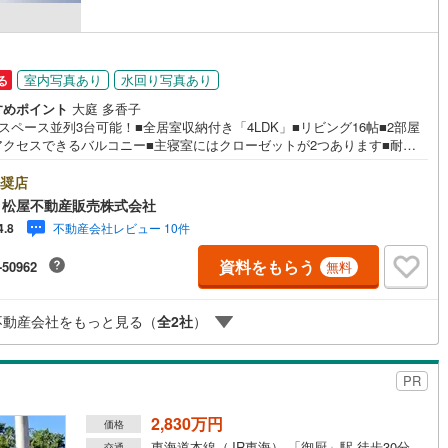
営地下鉄東山線
(
134
)
名古屋市営地下鉄名城線
(
68
)
室内写真あり
水回り写真あり
る
営地下鉄桜通線
(
118
)
名古屋市営地下鉄上飯田線
(
37
)
すめポイント
大庭 多香子
スペース並列3台可能！■全居室収納付き「4LDK」■リビング16帖■2部屋
地下鉄烏丸線
(
3
)
京都市営地下鉄東西線
(
8
)
アクセスできるバルコニー■主寝室にはクローゼットが2つあります■耐震
制震の家、QUIE（クワイエ）■おすすめポイント ・共働き世帯にうれしい
tro今里筋線
(
10
)
OsakaMetro御堂筋線
(
20
)
ナーバルコニー付き●松屋不動産販売株式会社 家デパのつよみ●・浜松市中
奨店
に特化し浜名区まで幅広い物件を取り扱っています！浜松市の物件ならお
tro四つ橋線
(
1
)
OsakaMetro中央線
(
2
)
 松屋不動産販売株式会社
せください。新築戸建、中古戸建、中古マンション、土地をお客様のご希
不動産会社レビュー 10件
4.8
合わせてご提案いたします！・中古物件のリフォーム実績多数！中古物件
tro堺筋線
(
0
)
神戸市営地下鉄西神・山手線
(
64
)
購入の際、約70％という多くの方々がリフォームを行っています。新築購
資料をもらう
-50962
無料
り低コストで、新築同様の快適なお住まいを実現できます。・キッズスペ
下鉄空港線
(
12
)
福岡市地下鉄箱崎線
(
0
)
用意しております。ぜひご家族そろってご来場ください。・営業時間 午前
0分～午後6時30分 （定休日:水曜日）この時間帯はお電話でのお問い合わ
不動産会社をもっと見る（
全
2
社
）
スムーズにご案内できます。右下の電話ボタンをタッチ！もしくはお気軽
0
)
函館市電
(
0
)
電話ください。
りび鉄道
(
0
)
わたらせ渓谷鐵道
(
0
)
PR
行
(
52
)
会津鉄道
(
4
)
2,830万円
価格
縦貫鉄道
(
0
)
しなの鉄道北しなの線
(
2
)
東海道本線（JR東海） 「御厨」駅 徒歩30分
交通