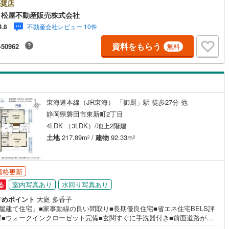
安心の対面キッチン●松屋不動産販売株式会社 家デパのつよみ●・浜松市中
奨店
け
（
0
）
平屋・1階建て
（
20
）
に特化し浜名区まで幅広い物件を取り扱っています！浜松市の物件ならお
 松屋不動産販売株式会社
9
)
鶴見線
(
2
)
せください。新築戸建、中古戸建、中古マンション、土地をお客様のご希
不動産会社レビュー 10件
4.8
ルーム（納戸）
（
1
）
合わせてご提案いたします！・中古物件のリフォーム実績多数！中古物件
8
)
根岸線
(
29
)
購入の際、約70％という多くの方々がリフォームを行っています。新築購
資料をもらう
-50962
無料
り低コストで、新築同様の快適なお住まいを実現できます。・キッズスペ
9
)
中央本線（JR東日本）
(
491
)
用意しております。ぜひご家族そろってご来場ください。・営業時間 午前
0分～午後6時30分 （定休日:水曜日）この時間帯はお電話でのお問い合わ
122
)
八高線
(
350
)
ッチン
（
0
）
対面キッチン
（
41
）
スムーズにご案内できます。右下の電話ボタンをタッチ！もしくはお気軽
電話ください。
7
)
大糸線（JR東日本）
(
1
)
東海道本線（JR東海） 「御厨」駅 徒歩27分 他
各駅停車）
(
490
)
埼京線
(
274
)
静岡県磐田市東新町2丁目
機あり
（
40
）
4LDK （3LDK）/地上2階建
東海道本線（JR東海）
(
1,034
)
土地
217.89m
/
建物
92.33m
2
2
庭
)
飯田線
(
166
)
ッキあり
（
0
）
)
高山本線（JR東海）
(
38
)
価格更新
室内写真あり
水回り写真あり
る
JR東海）
(
138
)
紀勢本線（JR東海）
(
2
)
すめポイント
大庭 多香子
博多南線
(
43
)
屋建て住宅」■家事動線の良い間取り■長期優良住宅■省エネ住宅BELS評
インクローゼット
床下収納
（
41
）
得■ウォークインクローゼット完備■玄関すぐに手洗器付き■前面道路が広
R西日本）
(
0
)
北陸本線
(
11
)
車が苦手な方も安心■おすすめポイント ・食料品や日用品もきれいに保存