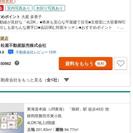
価格更新
0
)
宮崎空港線
(
22
)
室内写真あり
水回り写真あり
る
すめポイント
大庭 多香子
線
(
385
)
上越新幹線
(
165
)
動線が良好な「4LDK」■将来も安心な平屋建て住宅■主寝室に大容量WIC
ミ出しも楽ちんな勝手口■会話弾む対面キッチン■おすすめポイント ・大
線
(
141
)
北陸新幹線
(
165
)
窓から日差しが差し込むリビングは広さ17帖 ・リビング全体を見渡せ、
様も安心の対面キッチン●松屋不動産販売株式会社 家デパのつよみ●・浜松
奨店
線
(
72
)
北陸新幹線（JR西日本）
(
1
)
央区に特化し浜名区まで幅広い物件を取り扱っています！浜松市の物件な
 松屋不動産販売株式会社
まかせください。新築戸建、中古戸建、中古マンション、土地をお客様の
幹線
(
2
)
不動産会社レビュー 10件
4.8
望に合わせてご提案いたします！・中古物件のリフォーム実績多数！中古
をご購入の際、約70％という多くの方々がリフォームを行っています。新
資料をもらう
-50962
無料
入より低コストで、新築同様の快適なお住まいを実現できます。・キッズ
地下鉄南北線
(
0
)
札幌市営地下鉄東西線
(
0
)
ース用意しております。ぜひご家族そろってご来場ください。・営業時間
時00分～午後6時30分 （定休日:水曜日）この時間帯はお電話でのお問い
下鉄南北線
(
177
)
仙台市地下鉄東西線
(
58
)
不動産会社をもっと見る（
全
1
社
）
せがスムーズにご案内できます。右下の電話ボタンをタッチ！もしくはお
にお電話ください。
ロ丸ノ内線
(
60
)
東京メトロ丸ノ内方南支線
(
8
)
ロ東西線
(
89
)
東京メトロ千代田線
(
62
)
東海道本線（JR東海） 「御厨」駅 徒歩43分 他
ロ半蔵門線
(
3
)
東京メトロ南北線
(
23
)
静岡県磐田市東小島
線
(
16
)
都営三田線
(
39
)
4LDK/地上2階建
土地
201.83m
/
建物
94.77m
2
2
戸線
(
54
)
横浜市営地下鉄ブルーライン
(
156
)