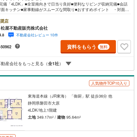
C完備「4LDK」■全室南向きで日当り良好■便利なリビング収納完備■会話
)
片町線
(
60
)
対面キッチン■家事動線がスムーズな間取り■おすすめポイント ・対面キ
ンで料理中もご家族との会話がはずみます ・キッチンや浴室などがまと
)
関西空港線
(
1
)
た家事動線の良い間取り ●松屋不動産販売株式会社 家デパのつよみ●・浜
奨店
中央区に特化し浜名区まで幅広い物件を取り扱っています！浜松市の物件
 松屋不動産販売株式会社
東線
(
9
)
本四備讃線
(
1
)
おまかせください。新築戸建、中古戸建、中古マンション、土地をお客様
不動産会社レビュー 10件
4.8
希望に合わせてご提案いたします！・中古物件のリフォーム実績多数！中
予土線
(
0
)
件をご購入の際、約70％という多くの方々がリフォームを行っています。
資料をもらう
-50962
無料
購入より低コストで、新築同様の快適なお住まいを実現できます。・キッ
徳島線
(
1
)
ペース用意しております。ぜひご家族そろってご来場ください。・営業時
前9時00分～午後6時30分 （定休日:水曜日）この時間帯はお電話でのお問
不動産会社をもっと見る（
全
1
社
）
土讃線
(
1
)
わせがスムーズにご案内できます。右下の電話ボタンをタッチ！もしくは
軽にお電話ください。
線
(
425
)
香椎線
(
54
)
人気物件TOP10入り
5
)
肥薩線
(
9
)
東海道本線（JR東海） 「御厨」駅 徒歩36分 他
6
)
唐津線
(
2
)
静岡県磐田市大原
1
)
大村線
(
3
)
4LDK/地上1階建
土地
349.17m
/
建物
95.64m
2
2
312
)
日豊本線
(
165
)
)
吉都線
(
6
)