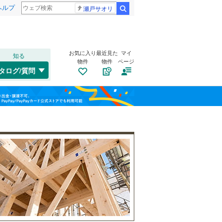
ヘルプ
瀬戸サオリ
検索
お気に入り
最近見た
マイ
知る
物件
物件
ページ
千歳線
(
0
)
タログ/質問
日高本線
(
0
)
トイレ２か所
（
40
）
福島
宗谷本線
(
0
)
(
2
)
(
2
)
(
0
)
太陽光発電システム
（
0
）
栃木
群馬
山梨
東北本線
(
1,147
)
川越線
(
431
)
(
22
)
(
39
)
(
29
)
吾妻線
(
4
)
日光線
(
153
)
南道路
（
17
）
仙石線
(
96
)
(
54
)
(
163
)
(
18
)
和歌山
大船渡線
(
15
)