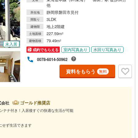
他
静岡県磐田市見付
所在地
道
(
0
)
北越急行ほくほく線
(
0
)
3LDK
間取り
地上2階建
て銀河鉄道
(
0
)
青い森鉄道
(
1
)
建物階
227.59m
土地面積
2
弘南線
(
0
)
弘南鉄道大鰐線
(
0
)
79.49m
建物面積
2
未入居
室内写真あり
水回り写真あり
鉄道鳥海山ろく線
(
0
)
福島交通飯坂線
(
51
)
成約でもらえる
0078-6014-50962
長野線
(
3
)
上田電鉄別所線
(
2
)
資料をもらう
無料
イトレール
(
134
)
関東鉄道竜ケ崎線
(
36
)
鉄道大洗鹿島線
(
25
)
ひたちなか海浜鉄道湊線
(
20
)
67
)
千葉都市モノレール
(
172
)
ゴールド推奨店
式会社
鉄道上毛線
(
11
)
秩父鉄道
(
101
)
アンテナ付き！入居後すぐの快適な生活が可能
線
(
151
)
つくばエクスプレス
(
405
)
にせず生活できます
346
)
京成押上線
(
18
)