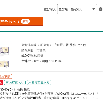
島根
岡山
広島
山口
釜石線
(
6
)
6
)
(
11
)
(
5
)
(
8
)
(
99
)
(
34
)
(
13
)
並び替え
ダイニング15畳以上
花輪線
(
0
)
香川
愛媛
高知
保存した条件を見る
磐越東線
(
111
)
資料をもらう
無料
佐賀
長崎
熊本
大分
)
(
39
)
(
49
)
(
13
)
(
8
)
(
22
)
(
21
)
施工・品質・工法関連
陸羽東線
(
12
)
震、制震構造
設計住宅性能評価付き
50
)
米坂線
(
2
)
（
40
）
東海道本線（JR東海） 「御厨」駅 徒歩37分 他
五能線
(
0
)
この条件で検索する
この条件で検索する
この条件で検索する
この条件で検索する
この条件で検索する
この条件で検索する
市区町村以下を選択
市区町村を選択す
駅を選択する
静岡県磐田市西島
3
)
(
8
)
(
25
)
(
4
)
(
1
)
(
4
)
(
6
)
住宅
（
19
）
大規模（総区画数50戸以上）
0
)
白新線
(
2
)
5LDK/地上2階建
（
0
）
土地
212.6m
/
建物
107.23m
2
2
越後線
(
8
)
)
(
2
)
(
1
)
(
1
)
(
2
)
(
2
)
(
0
)
ライン（宇都宮～逗子）
湘南新宿ライン（前橋～小田原）
価格更新
(
1,015
)
駅が始発駅
（
0
）
海まで2km以内
（
0
）
室内写真あり
水回り写真あり
る
0
)
内房線
(
279
)
すめポイント
高橋 鋭次
全体
多彩な「5LDK」■全居室収納付■主寝室にWIC■2面バルコニー■パントリ
9
)
鹿島線
(
2
)
会話が増えるリビング階段■日当り良好な南庭 ■おすすめポイント ・リ
（
4
）
バリアフリー住宅
（
27
）
グ隣接洋室の間仕切り開放で広々空間に ・リビング全体を見渡せ、お子
)
東海道本線
(
381
)