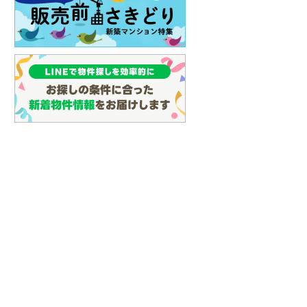
イン
(
0
)
しなの鉄道
(
7
)
津軽鉄道
(
0
)
三陸鉄道リアス線
(
9
)
仙台空港アクセス線
(
39
)
松本電鉄上高地線
(
0
)
関東鉄道常総線
(
140
)
銚子電気鉄道
(
11
)
上信電鉄上信線
(
14
)
埼玉新都市交通伊奈線
(
287
)
京成成田高速鉄道アクセス線
(
20
)
京成千葉線
(
81
)