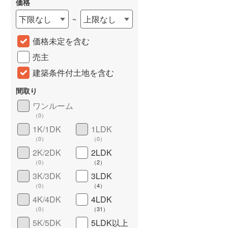
価格
城端線
(
0
)
下限なし
上限なし
~
関西本線（JR西日本）
(
103
)
価格未定を含む
大阪環状線
(
2
)
売主
山陽本線（JR西日本）
(
312
)
建築条件付土地を含む
姫新線
(
37
)
間取り
ワンルーム
吉備線
(
8
)
（
0
）
詳しく見る
芸備線
(
17
)
1K/1DK
1LDK
（
0
）
（
0
）
可部線
(
3
)
2K/2DK
2LDK
（
0
）
（
2
）
宇部線
(
3
)
3K/3DK
3LDK
山陰本線
(
34
)
（
0
）
（
4
）
4K/4DK
4LDK
境線
(
1
)
（
0
）
（
31
）
奈良線
(
46
)
5K/5DK
5LDK以上