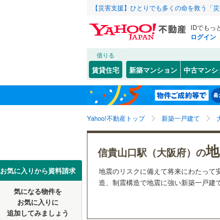
【災害支援】ひとりでも多くの命を救う「災
IDでもっ
ログイン
借りる
北海道
JR
北海道
函館本線
(
こだわり条件
設備
賃貸住宅
新築マンション
中古マンシ
石勝線
(
0
)
床暖房
（
東北
青森
根室本線
(
(
2
)
(
1
)
(
0
駐車場2
関東
東京
石北本線
(
Yahoo!不動産トップ
新築一戸建て
ＴＶモニ
（
0
）
常磐線
(
72
信越・北陸
新潟
地
信貴山口駅（大阪府）の
高崎線
(
64
(
0
)
配置、向き、
(
0
)
東海
愛知
お気に入りから資料請求
地震のリスクに備えて将来にわたって
両毛線
(
11
前道6m
造、制震構造で地震に強い新築一戸建てを
烏山線
(
11
気になる物件を
近畿
大阪
平坦地
（
お気に入りに
石巻線
(
15
追加してみましょう