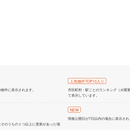
道
(
0
)
北越急行ほくほく線
(
0
)
て銀河鉄道
(
0
)
青い森鉄道
(
1
)
弘南線
(
0
)
弘南鉄道大鰐線
(
0
)
鉄道鳥海山ろく線
(
0
)
福島交通飯坂線
(
51
)
長野線
(
3
)
上田電鉄別所線
(
2
)
イトレール
(
135
)
関東鉄道竜ケ崎線
(
36
)
鉄道大洗鹿島線
(
24
)
ひたちなか海浜鉄道湊線
(
20
)
人気物件TOP10入り
63
)
千葉都市モノレール
(
174
)
の物件に表示されます。
市区町村・駅ごとのランキング（火曜更新
て表示しています。
鉄道上毛線
(
11
)
秩父鉄道
(
99
)
NEW
線
(
151
)
つくばエクスプレス
(
406
)
情報公開日が7日以内の場合に表示され
344
)
京成押上線
(
18
)
はそのうちの１つ以上に更新があった場