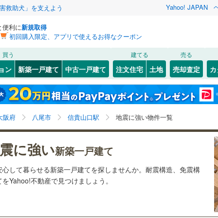
Yahoo! JAPAN
害救助犬」を支えよう
と便利に
新規取得
初回購入限定、アプリで使えるお得なクーポン
検索条件を保存しました
買う
建てる
売る
0
)
札沼線
(
0
)
ョン
新築一戸建て
中古一戸建て
注文住宅
土地
売却査定
カ
この検索条件の新着物件通知は、
マイページ
から設定できます。
室蘭本線
(
0
)
0
）
オール電化
（
0
）
岩手
宮城
秋田
山形
0
)
富良野線
(
0
)
)
台以上
（
0
）
ビルトインガレージ
（
0
）
信貴山口駅、価格未定を含む、建築条件付き土地を含
神奈川
埼玉
千葉
茨城
0
)
釧網本線
(
0
)
大阪府
八尾市
信貴山口駅
地震に強い物件一覧
タ付インターホン
防犯カメラ
（
0
）
む、間取り未定を含む、耐震、免震、制震構造
3
)
水郡線
(
132
)
長野
富山
石川
福井
震に強い
新築一戸建て
1
)
上越線
(
29
)
建ち方、日当たり
閉じる
閉じる
お気に入りリストを見る
お気に入りリストを見る
閉じる
閉じる
岐阜
静岡
三重
安心して暮らせる新築一戸建てを探しませんか。耐震構造、免震構
5
)
水戸線
(
56
)
以上
（
0
）
角地
（
0
）
Yahoo!不動産で見つけましょう。
検索条件を保存する
1
)
仙山線
(
64
)
兵庫
京都
滋賀
奈良
0
）
マイページ
)
気仙沼線
(
0
)