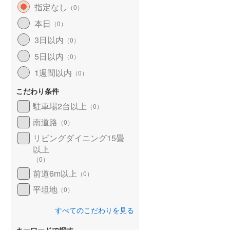
指定なし
（
0
）
北海道新幹線
(
0
)
本日
（
0
）
山形新幹線
(
306
)
3日以内
（
0
）
東海道新幹線
(
377
)
5日以内
（
0
）
九州新幹線
(
63
)
1週間以内
（
0
）
こだわり条件
駐車場2台以上
（
0
）
札幌市営地下鉄東豊線
(
0
)
南道路
（
0
）
東京メトロ銀座線
(
2
)
リビングダイニング15畳
以上
東京メトロ日比谷線
(
18
)
（
0
）
東京メトロ有楽町線
(
104
)
前道6m以上
（
0
）
平坦地
東京メトロ副都心線
(
105
)
（
0
）
都営新宿線
(
93
)
すべてのこだわりを見る
横浜市営地下鉄グリーンライン
キーワードで探す