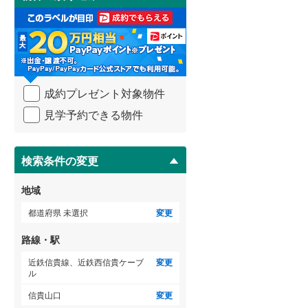
け
3階建て以上
（
0
）
取
武蔵野線
(
970
)
る
・
横須賀線
(
81
)
条
件
青梅線
(
226
)
を
らえる
成約でもらえる
成約でもらえる
成約プレゼント対象物件
マ
小海線
(
1
)
建て
中古一戸建て
中古一戸建て
イ
2,680万円
1,480万円
見学予約できる物件
ペ
京浜東北線
(
586
)
64m
建物面積 73.3m
建物面積 95.17m
2
2
2
ー
3LDK
4LDK
ジ
総武線
(
381
)
ーブル 「信貴山
近鉄信貴線 「信貴山口」駅 徒
近鉄西信貴ケーブル 「信
に
検索条件の変更
3分 他
歩23分 他
口」駅 徒歩21分 他
保
御殿場線
(
126
)
存
地域
す
中央本線（JR東海）
(
355
)
る
都道府県 未選択
変更
太多線
(
27
)
路線・駅
名松線
(
1
)
近鉄信貴線、近鉄西信貴ケーブ
変更
ル
東海道本線（JR西日本）
(
142
)
信貴山口
変更
小浜線
(
0
)