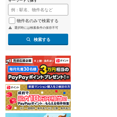
(
70
)
名古屋市営地下鉄鶴舞線
(
106
)
物件名のみで検索する
名古屋市営地下鉄名港線
(
17
)
選択時には検索条件の保存不可
OsakaMetro長堀鶴見緑地線
(
6
)
検索する
OsakaMetro谷町線
(
18
)
OsakaMetro千日前線
(
2
)
神戸市営地下鉄海岸線
(
6
)
福岡市地下鉄七隈線
(
59
)
函館市電宝来・谷地頭線
(
0
)
真岡鐵道
(
14
)
山形鉄道フラワー長井線
(
0
)
えちごトキめき鉄道妙高はねうまラ