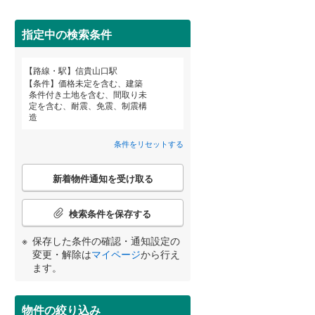
田沢湖線
(
0
)
指定中の検索条件
八戸線
(
4
)
磐越西線
(
83
)
路線・駅
信貴山口駅
宮崎
鹿児島
沖縄
条件
価格未定を含む、建築
陸羽西線
(
0
)
条件付き土地を含む、間取り未
定を含む、耐震、免震、制震構
住宅性能評価付き
（
0
）
左沢線
(
12
)
造
津軽線
(
0
)
条件をリセットする
する
る
条件をリセットする
条件をリセットする
条件をリセットする
条件をリセットする
条件をリセットする
条件をリセットする
信越本線
(
16
)
こ
新着物件通知を受け取る
の
弥彦線
(
0
)
検
索
検索条件を保存する
総武本線
(
260
)
条
件
小学校まで1km以内
（
0
）
保存した条件の確認・通知設定の
で
変更・解除は
マイページ
から行え
京葉線
(
103
)
通
ます。
知
久留里線
(
92
)
を
間取り変更可能
（
0
）
受
物件の絞り込み
山手線
(
32
)