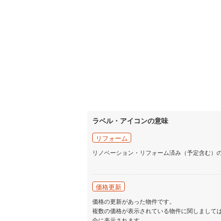
いすみ鉄
IGRいわ
弘南鉄道
由利高原
長野電鉄
宇都宮ラ
ラベル・アイコンの意味
鹿島臨海
リフォーム
小湊鐵道
(
リノベーション・リフォーム済み（予定含む）
上毛電気
価格更新
流鉄流山
価格の更新があった物件です。
京成本線
(
複数の価格が表示されている物件に関しまして
合に表示されます。