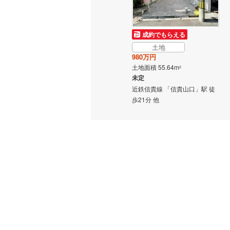
越美北線
(
販売、価格、
氷見線
(
0
)
成約でもらえる
即入居可
土地
紀勢本線（
980万円
土地面積 55.64m
オンライン対
2
桜島線
(
1
)
未定
オンライ
近鉄信貴線 「信貴山口」駅 徒
加古川線
(
歩21分 他
赤穂線
(
15
オンライ
宇野線
(
11
福塩線
(
5
)
岩徳線
(
0
)
小野田線
(
舞鶴線
(
4
)
木次線
(
0
)