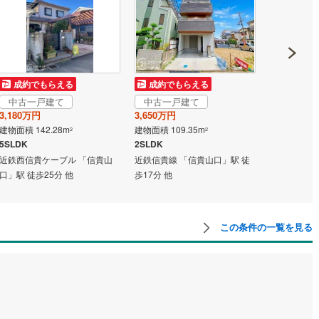
け
（
0
）
平屋・1階建て
（
0
）
2
)
鶴見線
(
2
)
ルーム（納戸）
（
0
）
1
)
根岸線
(
29
)
7
)
中央本線（JR東日本）
(
500
)
成約でもらえる
成約でもらえる
成約でも
129
)
八高線
(
357
)
中古一戸建て
中古一戸建て
中古一戸
ッチン
（
0
）
対面キッチン
（
0
）
3,180万円
3,650万円
2,980万円
7
)
大糸線（JR東日本）
(
1
)
建物面積 142.28m
建物面積 109.35m
建物面積 99.
2
2
5SLDK
2SLDK
4LDK
各駅停車）
(
492
)
埼京線
(
265
)
近鉄西信貴ケーブル 「信貴山
近鉄信貴線 「信貴山口」駅 徒
近鉄西信貴ケ
機あり
（
0
）
口」駅 徒歩25分 他
歩17分 他
口」駅 徒歩2
東海道本線（JR東海）
(
1,033
)
庭
)
飯田線
(
167
)
この条件の一覧を見る
ッキあり
（
0
）
)
高山本線（JR東海）
(
38
)
JR東海）
(
139
)
紀勢本線（JR東海）
(
2
)
博多南線
(
45
)
インクローゼット
床下収納
（
0
）
R西日本）
(
0
)
北陸本線
(
11
)