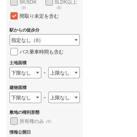
5K/5DK
5LDK以上
和歌山線
(
44
)
（
0
）
（
0
）
間取り未定を含む
東西線
(
18
)
駅からの徒歩分
予讃線
(
1
)
指定なし
（
0
）
高徳線
(
1
)
バス乗車時間も含む
牟岐線
(
3
)
土地面積
山陽本線（JR九州）
(
4
)
下限なし
上限なし
~
篠栗線
(
13
)
指宿枕崎線
(
43
)
建物面積
下限なし
上限なし
~
筑肥線
(
14
)
久大本線
(
25
)
敷地の権利形態
所有権のみ
日田彦山線
(
27
)
（
0
）
情報公開日
筑豊本線
(
38
)