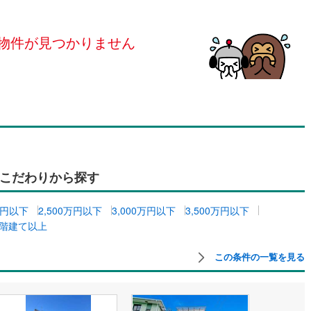
島根
岡山
広島
山口
釜石線
(
6
)
ダイニング15畳以上
花輪線
(
0
)
物件が見つかりません
香川
愛媛
高知
保存した条件を見る
磐越東線
(
111
)
佐賀
長崎
熊本
大分
施工・品質・工法関連
陸羽東線
(
12
)
震、制震構造
設計住宅性能評価付き
50
)
米坂線
(
2
)
（
0
）
五能線
(
0
)
この条件で検索する
この条件で検索する
この条件で検索する
この条件で検索する
この条件で検索する
この条件で検索する
市区町村以下を選択
市区町村を選択す
駅を選択する
住宅
（
0
）
大規模（総区画数50戸以上）
0
)
白新線
(
2
)
（
0
）
こだわりから探す
越後線
(
8
)
0万円以下
2,500万円以下
3,000万円以下
3,500万円以下
ライン（宇都宮～逗子）
湘南新宿ライン（前橋～小田原）
3階建て以上
(
1,021
)
駅が始発駅
（
0
）
海まで2km以内
（
0
）
0
)
内房線
(
279
)
この条件の一覧を見る
全体
2
)
鹿島線
(
2
)
（
0
）
バリアフリー住宅
（
0
）
)
東海道本線
(
380
)