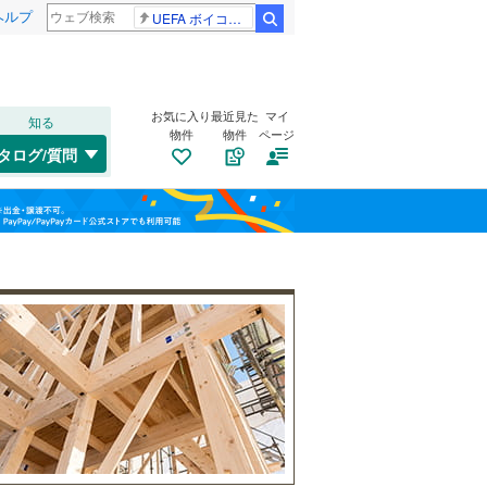
ヘルプ
UEFA ボイコット継続
検索
お気に入り
最近見た
マイ
知る
物件
物件
ページ
千歳線
(
0
)
タログ/質問
日高本線
(
0
)
トイレ２か所
（
0
）
福島
宗谷本線
(
0
)
太陽光発電システム
（
0
）
栃木
群馬
山梨
東北本線
(
1,144
)
川越線
(
435
)
吾妻線
(
4
)
日光線
(
153
)
南道路
（
0
）
仙石線
(
96
)
和歌山
大船渡線
(
15
)