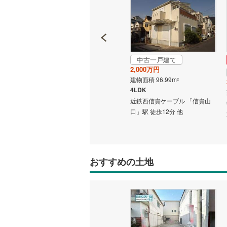
二世帯向
南武線
(
13
サービス
横浜線
(
68
キッチン
相模線
(
57
中古一戸建て
成約でもらえる
2,000万円
五日市線
(
中古一戸建て
独立型キ
建物面積 96.99m
2
2,980万円
4LDK
篠ノ井線
(
建物面積 86.93m
2
浴室
近鉄西信貴ケーブル 「信貴山
3LDK
常磐線（
口」駅 徒歩12分 他
「信貴山
近鉄西信貴ケーブル 「信貴山
浴室乾燥
口」駅 徒歩33分 他
伊東線
(
0
)
バルコニー、
身延線
(
59
おすすめの土地
ウッドデ
武豊線
(
74
関西本線（
収納
参宮線
(
0
)
ウォーク
大糸線（J
（
0
）