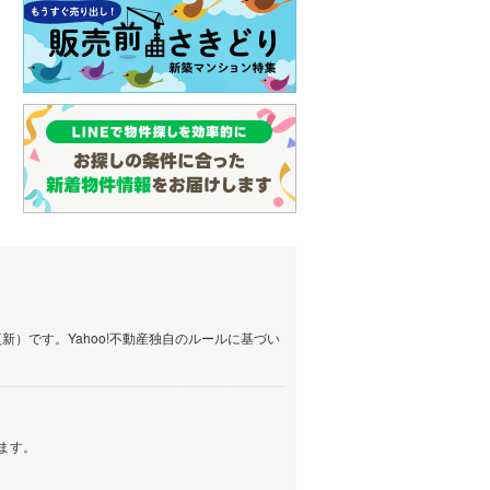
イン
(
0
)
しなの鉄道
(
7
)
津軽鉄道
(
0
)
三陸鉄道リアス線
(
9
)
仙台空港アクセス線
(
40
)
松本電鉄上高地線
(
0
)
関東鉄道常総線
(
146
)
銚子電気鉄道
(
11
)
上信電鉄上信線
(
14
)
）です。Yahoo!不動産独自のルールに基づい
埼玉新都市交通伊奈線
(
292
)
京成成田高速鉄道アクセス線
(
19
)
ます。
京成千葉線
(
81
)