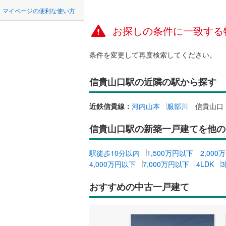
中国
LD
鳥取
北上線
(
0
)
マイページの便利な使い方
リビング
山田線
(
0
)
お探しの条件に一致する
四国
徳島
（
0
）
大湊線
(
0
)
条件を変更して再度検索してください。
九州・沖縄
福岡
構造・規模・
只見線
(
4
)
信貴山口駅の近隣の駅から探す
耐震、免
奥羽本線
(
（
0
）
男鹿線
(
0
)
0
0
0
0
0
0
近鉄信貴線：
河内山本
服部川
信貴山口
該当物件
該当物件
該当物件
該当物件
該当物件
該当物件
件
件
件
件
件
件
長期優良
羽越本線
(
信貴山口駅の新築一戸建てを他の
飯山線
(
0
)
立地
駅徒歩10分以内
1,500万円以下
2,00
湘南新宿
4,000万円以下
7,000万円以下
4LDK
(
770
)
最寄りの
おすすめの中古一戸建て
外房線
(
12
間取り、居室
成田線
(
15
吹き抜け
東金線
(
29