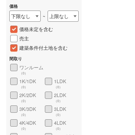
価格
城端線
(
0
)
下限なし
上限なし
~
関西本線（JR西日本）
(
101
)
価格未定を含む
大阪環状線
(
2
)
売主
山陽本線（JR西日本）
(
307
)
建築条件付土地を含む
姫新線
(
37
)
間取り
吉備線
(
8
)
ワンルーム
詳しく見る
（
0
）
芸備線
(
17
)
1K/1DK
1LDK
可部線
(
3
)
（
0
）
（
0
）
2K/2DK
2LDK
宇部線
(
3
)
（
0
）
（
0
）
3K/3DK
3LDK
山陰本線
(
34
)
（
0
）
（
0
）
境線
(
1
)
4K/4DK
4LDK
（
0
）
（
0
）
奈良線
(
44
)