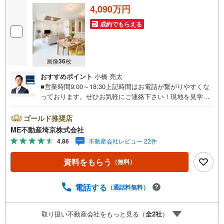
4,090万円
成約でもらえる
画像
36
枚
おすすめポイント
小橋 亮太
■営業時間9:00～18:30上記時間はお電話が繋がりやすくな
っております。ぜひお気軽にご連絡下さい！現地を見学さ
れる場合は「室内・現地を見学する（無料）」ボタンより
ご希望の日時をご記入いただけますとスムーズにご案内が
ゴールド推奨店
可能です。■ご来店特典1.ご見学、ご来店後にアンケート記
ME不動産埼京株式会社
入でもれなく3、000円のQUOカードプレゼント（1組様1回
4.86
不動産会社レビュー 22件
限り後日郵送）2.未公開の物件情報をご紹介3.不動産ご購
入、ご売却、太陽光発電システムご検討中のお客様、ご紹
資料をもらう
（無料）
介でもれなくQUOカード3、000円分プレゼント更にご紹介
のお客様が弊社仲介にてご契約頂くと、1万円から最大10万
円のご紹介料をお支払いさせて頂きます！詳しくはスタッ
電話する
（通話料無料）
フ迄■県内有数の大型店舗1.店舗敷地内に大型駐車場完備、
マイカーでも安心！2.チャイルドスペース、授乳室、ベビ
取り扱い不動産会社をもっと見る（
全
2
社
）
ーベッド完備3.他にもファミリーに優しい『あったら良い