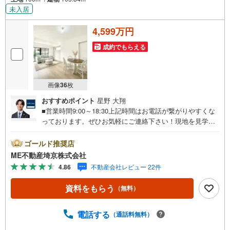
未入居
4,599万円
成約でもらえる
画像
36
枚
おすすめポイント
星野 大翔
■営業時間9:00～18:30上記時間はお電話が繋がりやすくな
っております。ぜひお気軽にご連絡下さい！現地を見学さ
れる場合は「室内・現地を見学する（無料）」ボタンより
ご希望の日時をご記入いただけますとスムーズにご案内が
ゴールド推奨店
可能です。■ご来店特典1.ご見学、ご来店後にアンケート記
ME不動産埼京株式会社
入でもれなく3、000円のQUOカードプレゼント（1組様1回
4.86
不動産会社レビュー 22件
限り後日郵送）2.未公開の物件情報をご紹介3.不動産ご購
入、ご売却、太陽光発電システムご検討中のお客様、ご紹
資料をもらう
（無料）
介でもれなくQUOカード3、000円分プレゼント更にご紹介
のお客様が弊社仲介にてご契約頂くと、1万円から最大10万
円のご紹介料をお支払いさせて頂きます！詳しくはスタッ
電話する
（通話料無料）
フ迄■県内有数の大型店舗1.店舗敷地内に大型駐車場完備、