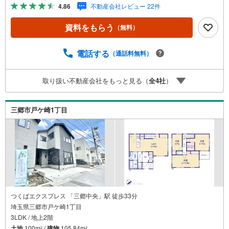
入でもれなく3、000円のQUOカードプレゼント（1組様1回
4.86
不動産会社レビュー 22件
限り後日郵送）2.未公開の物件情報をご紹介3.不動産ご購
入、ご売却、太陽光発電システムご検討中のお客様、ご紹
資料をもらう
（無料）
介でもれなくQUOカード3、000円分プレゼント更にご紹介
のお客様が弊社仲介にてご契約頂くと、1万円から最大10万
円のご紹介料をお支払いさせて頂きます！詳しくはスタッ
電話する
（通話料無料）
フ迄■県内有数の大型店舗1.店舗敷地内に大型駐車場完備、
マイカーでも安心！2.チャイルドスペース、授乳室、ベビ
取り扱い不動産会社をもっと見る（
全
4
社
）
ーベッド完備3.他にもファミリーに優しい『あったら良い
な』がここにある！ミルク用浄水サーバー、紙おむつ、ア
メニティ、大型個室2部屋、各ブースモニター等
三郷市戸ケ崎1丁目
つくばエクスプレス 「三郷中央」駅 徒歩33分
埼玉県三郷市戸ケ崎1丁目
3LDK / 地上2階
土地
100m
/
建物
105.84m
2
2