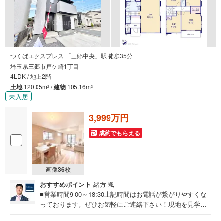
つくばエクスプレス 「三郷中央」駅 徒歩35分
埼玉県三郷市戸ケ崎1丁目
4LDK / 地上2階
土地
120.05m
/
建物
105.16m
2
2
未入居
3,999万円
成約でもらえる
画像
36
枚
おすすめポイント
緒方 颯
■営業時間9:00～18:30上記時間はお電話が繋がりやすくな
っております。ぜひお気軽にご連絡下さい！現地を見学さ
れる場合は「室内・現地を見学する（無料）」ボタンより