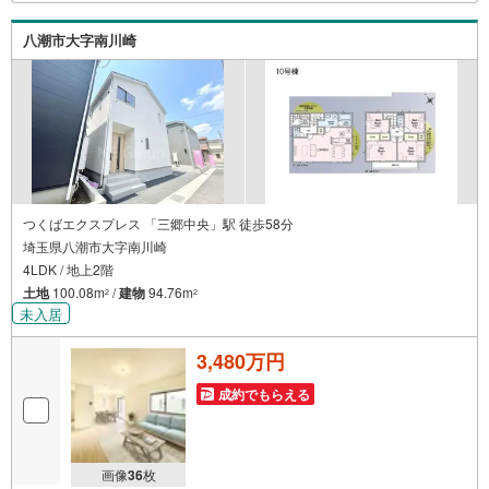
な』がここにある！ミルク用浄水サーバー、紙おむつ、ア
メニティ、大型個室2部屋、各ブースモニター等
八潮市大字南川崎
つくばエクスプレス 「三郷中央」駅 徒歩58分
埼玉県八潮市大字南川崎
4LDK / 地上2階
土地
100.08m
/
建物
94.76m
2
2
未入居
3,480万円
成約でもらえる
画像
36
枚