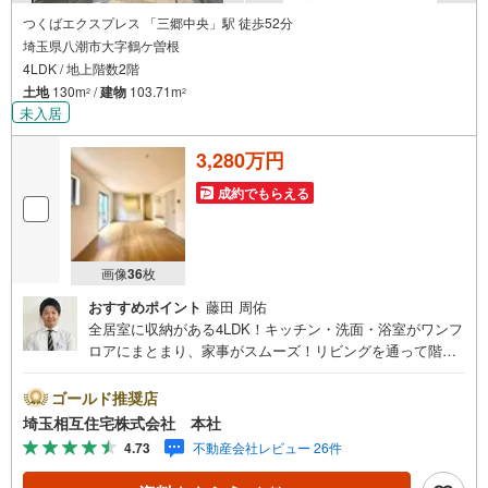
つくばエクスプレス 「三郷中央」駅 徒歩52分
埼玉県八潮市大字鶴ケ曽根
4LDK / 地上階数2階
土地
130m
/
建物
103.71m
2
2
未入居
3,280万円
成約でもらえる
画像
36
枚
おすすめポイント
藤田 周佑
全居室に収納がある4LDK！キッチン・洗面・浴室がワンフ
ロアにまとまり、家事がスムーズ！リビングを通って階段
へ、家族が顔を合わせやすい間取りです。駐車スペース2台
可（車種による）！【お子様がいるお客様でも安心】本社
ゴールド推奨店
来店専用のキッズスペースを完備、お子様連れでも落ち着
埼玉相互住宅株式会社 本社
いてご相談いただけます。チャイルドシートもご用意して
4.73
不動産会社レビュー 26件
おります。【住宅ローンに強い！住宅ローン・契約サポー
ト】本社在籍の専門スタッフが、金融機関との調整から 審