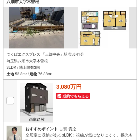
八潮市大字木曽根
【Yahoo！ 不動産キャンペーン対象店舗】
当店で物件を成約するとPayPayボーナスライトがもらえる
「Yahoo！ 不動産 物件ご成約キャンペーン」の対象になります。
「資料をもらう」「見学予約をする」ボタンからお問い合わせください。
※必ずYahoo！ JAPAN IDでログインしてください。
※PayPayボーナスライトは出金と譲渡はできません。
ご案内・詳細な資料のご請求はお気軽にどうぞ♪
お電話でのお問い合わせも常時受け付けております！
つくばエクスプレス 「三郷中央」駅 徒歩41分
■頭金0円からのご購入可能です■（諸費用もOK）
埼玉県八潮市大字木曽根
3LDK / 地上階数3階
お気軽にお問い合わせください。
土地
53.3m
/
建物
76.38m
2
2
3,080万円
成約でもらえる
画像
21
枚
おすすめポイント
古賀 貴之
全居室に収納がある3LDK！視線が気になりにくく、採光も