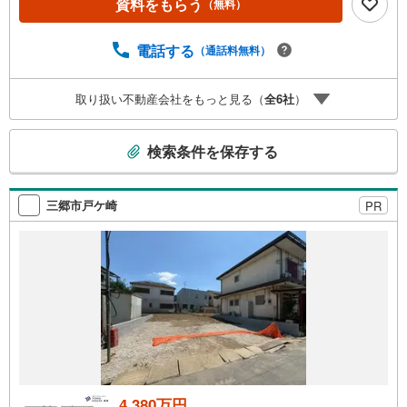
資料をもらう
（無料）
査のポイントまで一貫してサポート。現在お借入れがある
方、勤続年数が短い方、自己資金に不安がある方も、まず
はご相談ください。住宅ローンに詳しいスタッフが、状況
電話する
（通話料無料）
に合わせて無理のない進め方をご案内します。 初めての方
も安心してご相談いただけます。【本社ならではの総合サ
取り扱い不動産会社をもっと見る（
全
6
社
）
ポート・検討段階から具体化までスムーズ】まだ迷ってい
る段階でも問題ありません。物件のご紹介だけでなく、資
こ
金計画、間取りの考え方、建築の注意点、将来的な売却や
検索条件を保存する
住み替えの可能性まで、一つひとつ整理しながらご案内し
の
ます。
検
索
三郷市戸ケ崎
PR
条
件
で
通
知
を
受
け
取
る
4,380万円