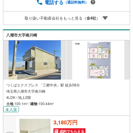
円のご紹介料をお支払いさせて頂きます！詳しくはスタッ
電話する
（通話料無料）
フ迄■県内有数の大型店舗1.店舗敷地内に大型駐車場完備、
マイカーでも安心！2.チャイルドスペース、授乳室、ベビ
取り扱い不動産会社をもっと見る（
全
4
社
）
ーベッド完備3.他にもファミリーに優しい『あったら良い
な』がここにある！ミルク用浄水サーバー、紙おむつ、ア
メニティ、大型個室2部屋、各ブースモニター等
八潮市大字南川崎
つくばエクスプレス 「三郷中央」駅 徒歩58分
埼玉県八潮市大字南川崎
4LDK / 地上2階
土地
100.1m
/
建物
100.44m
2
2
未入居
3,180万円
成約でもらえる