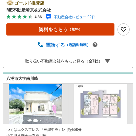
ご希望の日時をご記入いただけますとスムーズにご案内が
ゴールド推奨店
可能です。■ご来店特典1.ご見学、ご来店後にアンケート記
ME不動産埼京株式会社
入でもれなく3、000円のQUOカードプレゼント（1組様1回
4.86
不動産会社レビュー 22件
限り後日郵送）2.未公開の物件情報をご紹介3.不動産ご購
入、ご売却、太陽光発電システムご検討中のお客様、ご紹
資料をもらう
（無料）
介でもれなくQUOカード3、000円分プレゼント更にご紹介
のお客様が弊社仲介にてご契約頂くと、1万円から最大10万
円のご紹介料をお支払いさせて頂きます！詳しくはスタッ
電話する
（通話料無料）
フ迄■県内有数の大型店舗1.店舗敷地内に大型駐車場完備、
マイカーでも安心！2.チャイルドスペース、授乳室、ベビ
取り扱い不動産会社をもっと見る（
全
7
社
）
ーベッド完備3.他にもファミリーに優しい『あったら良い
な』がここにある！ミルク用浄水サーバー、紙おむつ、ア
メニティ、大型個室2部屋、各ブースモニター等
八潮市大字南川崎
つくばエクスプレス 「三郷中央」駅 徒歩58分
埼玉県八潮市大字南川崎