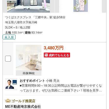
つくばエクスプレス 「三郷中央」駅 徒歩58分
埼玉県八潮市大字南川崎
3LDK＋S / 地上2階
土地
100.1m
/
建物
93.14m
2
2
未入居
3,480万円
成約でもらえる
画像
36
枚
おすすめポイント
小橋 亮太
■営業時間9:00～18:30上記時間はお電話が繋がりやすくな
っております。ぜひお気軽にご連絡下さい！現地を見学さ
れる場合は「室内・現地を見学する（無料）」ボタンより
ご希望の日時をご記入いただけますとスムーズにご案内が
ゴールド推奨店
可能です。■ご来店特典1.ご見学、ご来店後にアンケート記
ME不動産埼京株式会社