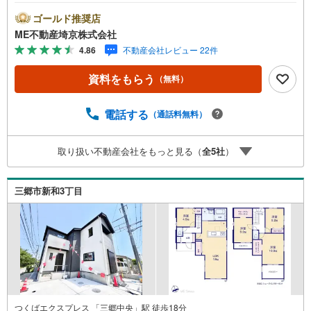
れる場合は「室内・現地を見学する（無料）」ボタンより
ご希望の日時をご記入いただけますとスムーズにご案内が
ゴールド推奨店
可能です。■ご来店特典1.ご見学、ご来店後にアンケート記
ME不動産埼京株式会社
入でもれなく3、000円のQUOカードプレゼント（1組様1回
4.86
不動産会社レビュー 22件
限り後日郵送）2.未公開の物件情報をご紹介3.不動産ご購
入、ご売却、太陽光発電システムご検討中のお客様、ご紹
資料をもらう
（無料）
介でもれなくQUOカード3、000円分プレゼント更にご紹介
のお客様が弊社仲介にてご契約頂くと、1万円から最大10万
円のご紹介料をお支払いさせて頂きます！詳しくはスタッ
電話する
（通話料無料）
フ迄■県内有数の大型店舗1.店舗敷地内に大型駐車場完備、
マイカーでも安心！2.チャイルドスペース、授乳室、ベビ
取り扱い不動産会社をもっと見る（
全
5
社
）
ーベッド完備3.他にもファミリーに優しい『あったら良い
な』がここにある！ミルク用浄水サーバー、紙おむつ、ア
メニティ、大型個室2部屋、各ブースモニター等
三郷市新和3丁目
つくばエクスプレス 「三郷中央」駅 徒歩18分