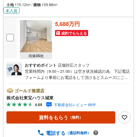
土地
115.12m
/
建物
109.88m
2
2
未入居
5,688万円
成約でもらえる
画像
35
枚
おすすめポイント
店舗対応スタッフ
営業時間内（9:00～21:00）は空き状況確認の為、下記電話
フォームより事前にお電話をして頂けるとスムーズにご案
内ができます。▽TOHO HOUSE CLUB▽現時点の未来
カレンダーの作成▽ご購入後もお客様の人生のパートナー
ゴールド推奨店
として暮らしの「安心」を守り続けます。【Yahoo！ 不動
株式会社東宝ハウス城東
産キャンペーン対象店舗】当店で物件を成約するとPayPay
4.69
不動産会社レビュー 66件
ボーナスライトがもらえる「Yahoo！ 不動産 物件ご成約キ
ャンペーン」の対象になります。「資料をもらう」「見学
資料をもらう
（無料）
予約をする」ボタンからお問い合わせください。※必ずYah
oo！ JAPAN IDでログインしてください。※PayPayボーナ
スライトは出金と譲渡はできません。ご案内・詳細な資料
電話する
（通話料無料）