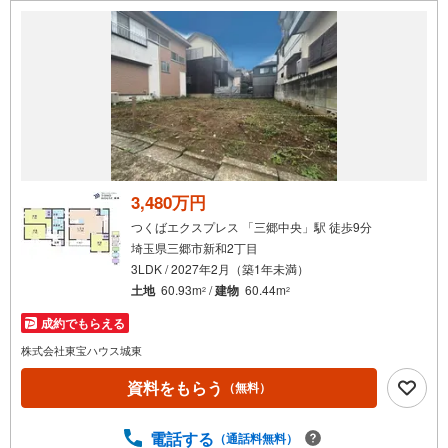
3,480万円
つくばエクスプレス 「三郷中央」駅 徒歩9分
埼玉県三郷市新和2丁目
3LDK / 2027年2月（築1年未満）
土地
60.93m
/
建物
60.44m
2
2
成約でもらえる
株式会社東宝ハウス城東
資料をもらう
（無料）
電話する
（通話料無料）