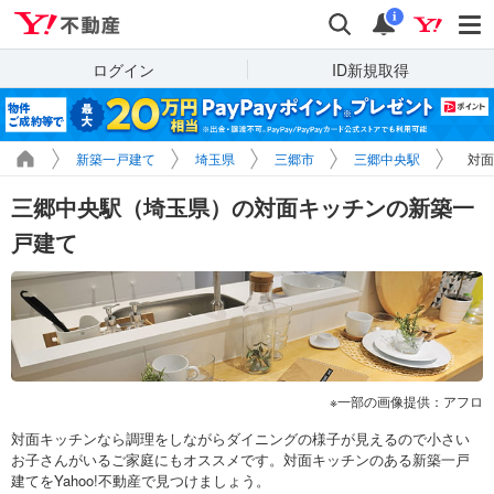
Yahoo!不動産
検索
通知
i
ログイン
ID新規取得
新築一戸建て
埼玉県
三郷市
三郷中央駅
対面
三郷中央駅（埼玉県）の対面キッチンの新築一
戸建て
一部の画像提供：アフロ
対面キッチンなら調理をしながらダイニングの様子が見えるので小さい
お子さんがいるご家庭にもオススメです。対面キッチンのある新築一戸
建てをYahoo!不動産で見つけましょう。