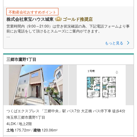
不動産会社おすすめポイント
株式会社東宝ハウス城東
ゴールド推奨店
営業時間内（9:00～21:00）は空き状況確認の為、下記電話フォームより事
前にお電話をして頂けるとスムーズにご案内ができます。
▽TOHO HOUSE CLUB
もっと見る
▽現時点の未来カレンダーの作成
▽ご購入後もお客様の人生のパートナーとして暮らしの「安心」を守り続
けます。
三郷市鷹野1丁目
【Yahoo！ 不動産キャンペーン対象店舗】
当店で物件を成約するとPayPayボーナスライトがもらえる
「Yahoo！ 不動産 物件ご成約キャンペーン」の対象になります。
「資料をもらう」「見学予約をする」ボタンからお問い合わせください。
※必ずYahoo！ JAPAN IDでログインしてください。
※PayPayボーナスライトは出金と譲渡はできません。
ご案内・詳細な資料のご請求はお気軽にどうぞ♪
お電話でのお問い合わせも常時受け付けております！
つくばエクスプレス 「三郷中央」駅 バス7分 大正橋 バス停下車 徒歩4分
■頭金0円からのご購入可能です■（諸費用もOK）
埼玉県三郷市鷹野1丁目
4LDK / 地上2階
お気軽にお問い合わせください。
土地
175.72m
/
建物
120.06m
2
2