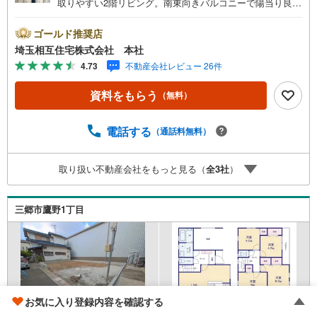
取りやすい2階リビング。南東向きバルコニーで陽当り良好
です！家族のコミュニケーションがとりやすいリビングイ
ン階段です！【お子様がいるお客様でも安心】本社来店専
ゴールド推奨店
用のキッズスペースを完備、お子様連れでも落ち着いてご
埼玉相互住宅株式会社 本社
相談いただけます。チャイルドシートもご用意しておりま
4.73
不動産会社レビュー 26件
す。【住宅ローンに強い！住宅ローン・契約サポート】本
社在籍の専門スタッフが、金融機関との調整から 審査のポ
資料をもらう
（無料）
イントまで一貫してサポート。現在お借入れがある方、勤
続年数が短い方、自己資金に不安がある方も、まずはご相
談ください。住宅ローンに詳しいスタッフが、状況に合わ
電話する
（通話料無料）
せて無理のない進め方をご案内します。 初めての方も安心
してご相談いただけます。【本社ならではの総合サポー
取り扱い不動産会社をもっと見る（
全
3
社
）
ト・検討段階から具体化までスムーズ】まだ迷っている段
階でも問題ありません。物件のご紹介だけでなく、資金計
画、間取りの考え方、建築の注意点、将来的な売却や住み
三郷市鷹野1丁目
替えの可能性まで、一つひとつ整理しながらご案内しま
す。
お気に入り登録内容を確認する