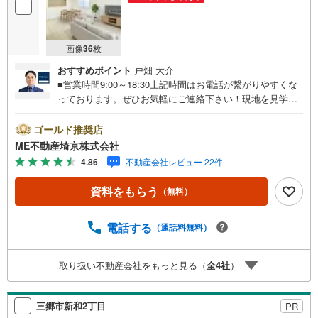
画像
36
枚
おすすめポイント
戸畑 大介
■営業時間9:00～18:30上記時間はお電話が繋がりやすくな
っております。ぜひお気軽にご連絡下さい！現地を見学さ
れる場合は「室内・現地を見学する（無料）」ボタンより
ご希望の日時をご記入いただけますとスムーズにご案内が
ゴールド推奨店
可能です。■ご来店特典1.ご見学、ご来店後にアンケート記
ME不動産埼京株式会社
入でもれなく3、000円のQUOカードプレゼント（1組様1回
4.86
不動産会社レビュー 22件
限り後日郵送）2.未公開の物件情報をご紹介3.不動産ご購
入、ご売却、太陽光発電システムご検討中のお客様、ご紹
資料をもらう
（無料）
介でもれなくQUOカード3、000円分プレゼント更にご紹介
のお客様が弊社仲介にてご契約頂くと、1万円から最大10万
円のご紹介料をお支払いさせて頂きます！詳しくはスタッ
電話する
（通話料無料）
フ迄■県内有数の大型店舗1.店舗敷地内に大型駐車場完備、
マイカーでも安心！2.チャイルドスペース、授乳室、ベビ
取り扱い不動産会社をもっと見る（
全
4
社
）
ーベッド完備3.他にもファミリーに優しい『あったら良い
な』がここにある！ミルク用浄水サーバー、紙おむつ、ア
メニティ、大型個室2部屋、各ブースモニター等
三郷市新和2丁目
PR