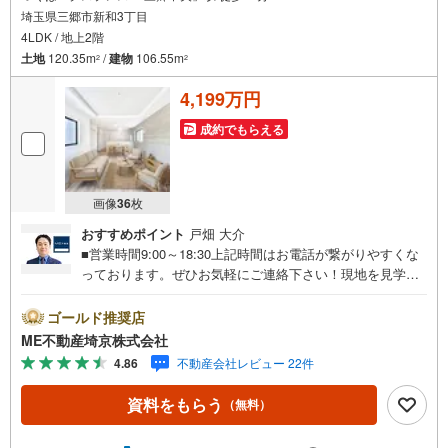
埼玉県三郷市新和3丁目
4LDK / 地上2階
土地
120.35m
/
建物
106.55m
2
2
4,199万円
成約でもらえる
画像
36
枚
おすすめポイント
戸畑 大介
■営業時間9:00～18:30上記時間はお電話が繋がりやすくな
っております。ぜひお気軽にご連絡下さい！現地を見学さ
れる場合は「室内・現地を見学する（無料）」ボタンより
ご希望の日時をご記入いただけますとスムーズにご案内が
ゴールド推奨店
可能です。■ご来店特典1.ご見学、ご来店後にアンケート記
ME不動産埼京株式会社
入でもれなく3、000円のQUOカードプレゼント（1組様1回
4.86
不動産会社レビュー 22件
限り後日郵送）2.未公開の物件情報をご紹介3.不動産ご購
入、ご売却、太陽光発電システムご検討中のお客様、ご紹
資料をもらう
（無料）
介でもれなくQUOカード3、000円分プレゼント更にご紹介
のお客様が弊社仲介にてご契約頂くと、1万円から最大10万