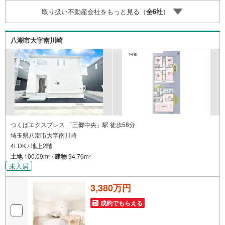
マイカーでも安心！2.チャイルドスペース、授乳室、ベビ
取り扱い不動産会社をもっと見る（
全
6
社
）
ーベッド完備3.他にもファミリーに優しい『あったら良い
な』がここにある！ミルク用浄水サーバー、紙おむつ、ア
メニティ、大型個室2部屋、各ブースモニター等
八潮市大字南川崎
つくばエクスプレス 「三郷中央」駅 徒歩58分
埼玉県八潮市大字南川崎
4LDK / 地上2階
土地
100.09m
/
建物
94.76m
2
2
未入居
3,380万円
成約でもらえる