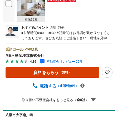
画像
36
枚
おすすめポイント
内野 啓夢
■営業時間9:00～18:30上記時間はお電話が繋がりやすくな
っております。ぜひお気軽にご連絡下さい！現地を見学さ
れる場合は「室内・現地を見学する（無料）」ボタンより
ご希望の日時をご記入いただけますとスムーズにご案内が
ゴールド推奨店
可能です。■ご来店特典1.ご見学、ご来店後にアンケート記
ME不動産埼京株式会社
入でもれなく3、000円のQUOカードプレゼント（1組様1回
4.86
不動産会社レビュー 22件
限り後日郵送）2.未公開の物件情報をご紹介3.不動産ご購
入、ご売却、太陽光発電システムご検討中のお客様、ご紹
資料をもらう
（無料）
介でもれなくQUOカード3、000円分プレゼント更にご紹介
のお客様が弊社仲介にてご契約頂くと、1万円から最大10万
円のご紹介料をお支払いさせて頂きます！詳しくはスタッ
電話する
（通話料無料）
フ迄■県内有数の大型店舗1.店舗敷地内に大型駐車場完備、
マイカーでも安心！2.チャイルドスペース、授乳室、ベビ
取り扱い不動産会社をもっと見る（
全
8
社
）
ーベッド完備3.他にもファミリーに優しい『あったら良い
な』がここにある！ミルク用浄水サーバー、紙おむつ、ア
メニティ、大型個室2部屋、各ブースモニター等
八潮市大字南川崎