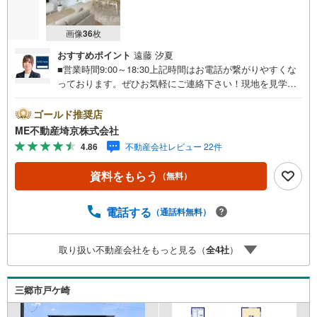
画像
36
枚
おすすめポイント
遠藤 汐夏
■営業時間9:00～18:30上記時間はお電話が繋がりやすくな
っております。ぜひお気軽にご連絡下さい！現地を見学さ
れる場合は「室内・現地を見学する（無料）」ボタンより
ご希望の日時をご記入いただけますとスムーズにご案内が
ゴールド推奨店
可能です。■ご来店特典1.ご見学、ご来店後にアンケート記
ME不動産埼京株式会社
入でもれなく3、000円のQUOカードプレゼント（1組様1回
4.86
不動産会社レビュー 22件
限り後日郵送）2.未公開の物件情報をご紹介3.不動産ご購
入、ご売却、太陽光発電システムご検討中のお客様、ご紹
資料をもらう
（無料）
介でもれなくQUOカード3、000円分プレゼント更にご紹介
のお客様が弊社仲介にてご契約頂くと、1万円から最大10万
円のご紹介料をお支払いさせて頂きます！詳しくはスタッ
電話する
（通話料無料）
フ迄■県内有数の大型店舗1.店舗敷地内に大型駐車場完備、
マイカーでも安心！2.チャイルドスペース、授乳室、ベビ
取り扱い不動産会社をもっと見る（
全
4
社
）
ーベッド完備3.他にもファミリーに優しい『あったら良い
な』がここにある！ミルク用浄水サーバー、紙おむつ、ア
メニティ、大型個室2部屋、各ブースモニター等
三郷市戸ケ崎