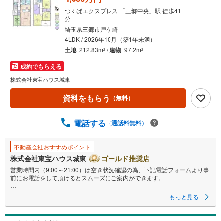
・
つくばエクスプレス 「三郷中央」駅 徒歩41
条
分
件
埼玉県三郷市戸ケ崎
を
4LDK / 2026年10月（築1年未満）
マ
土地
212.83m
/
建物
97.2m
2
2
イ
成約でもらえる
ペ
株式会社東宝ハウス城東
ー
ジ
資料をもらう
（無料）
に
保
電話する
（通話料無料）
存
す
る
不動産会社おすすめポイント
株式会社東宝ハウス城東
ゴールド推奨店
営業時間内（9:00～21:00）は空き状況確認の為、下記電話フォームより事
前にお電話をして頂けるとスムーズにご案内ができます。
▽TOHO HOUSE CLUB
もっと見る
▽現時点の未来カレンダーの作成
▽ご購入後もお客様の人生のパートナーとして暮らしの「安心」を守り続
けます。