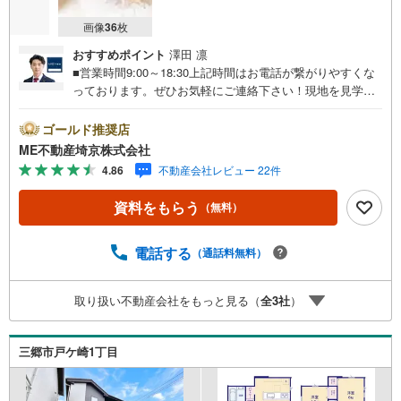
画像
36
枚
おすすめポイント
澤田 凛
■営業時間9:00～18:30上記時間はお電話が繋がりやすくな
っております。ぜひお気軽にご連絡下さい！現地を見学さ
れる場合は「室内・現地を見学する（無料）」ボタンより
ご希望の日時をご記入いただけますとスムーズにご案内が
ゴールド推奨店
可能です。■ご来店特典1.ご見学、ご来店後にアンケート記
ME不動産埼京株式会社
入でもれなく3、000円のQUOカードプレゼント（1組様1回
4.86
不動産会社レビュー 22件
限り後日郵送）2.未公開の物件情報をご紹介3.不動産ご購
入、ご売却、太陽光発電システムご検討中のお客様、ご紹
資料をもらう
（無料）
介でもれなくQUOカード3、000円分プレゼント更にご紹介
のお客様が弊社仲介にてご契約頂くと、1万円から最大10万
円のご紹介料をお支払いさせて頂きます！詳しくはスタッ
電話する
（通話料無料）
フ迄■県内有数の大型店舗1.店舗敷地内に大型駐車場完備、
マイカーでも安心！2.チャイルドスペース、授乳室、ベビ
取り扱い不動産会社をもっと見る（
全
3
社
）
ーベッド完備3.他にもファミリーに優しい『あったら良い
な』がここにある！ミルク用浄水サーバー、紙おむつ、ア
メニティ、大型個室2部屋、各ブースモニター等
三郷市戸ケ崎1丁目