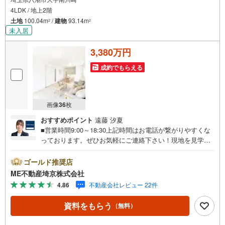
4LDK / 地上2階
土地
100.04m
/
建物
93.14m
2
2
未入居
3,380万円
成約でもらえる
画像
36
枚
おすすめポイント
遠藤 汐夏
■営業時間9:00～18:30上記時間はお電話が繋がりやすくな
っております。ぜひお気軽にご連絡下さい！現地を見学さ
れる場合は「室内・現地を見学する（無料）」ボタンより
ご希望の日時をご記入いただけますとスムーズにご案内が
ゴールド推奨店
可能です。■ご来店特典1.ご見学、ご来店後にアンケート記
ME不動産埼京株式会社
入でもれなく3、000円のQUOカードプレゼント（1組様1回
4.86
不動産会社レビュー 22件
限り後日郵送）2.未公開の物件情報をご紹介3.不動産ご購
入、ご売却、太陽光発電システムご検討中のお客様、ご紹
資料をもらう
（無料）
介でもれなくQUOカード3、000円分プレゼント更にご紹介
のお客様が弊社仲介にてご契約頂くと、1万円から最大10万