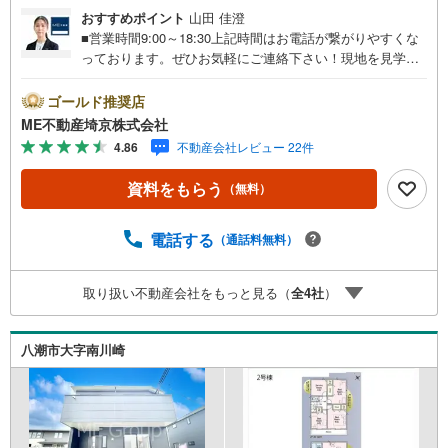
おすすめポイント
山田 佳澄
■営業時間9:00～18:30上記時間はお電話が繋がりやすくな
っております。ぜひお気軽にご連絡下さい！現地を見学さ
れる場合は「室内・現地を見学する（無料）」ボタンより
ご希望の日時をご記入いただけますとスムーズにご案内が
ゴールド推奨店
可能です。■ご来店特典1.ご見学、ご来店後にアンケート記
ME不動産埼京株式会社
入でもれなく3、000円のQUOカードプレゼント（1組様1回
4.86
不動産会社レビュー 22件
限り後日郵送）2.未公開の物件情報をご紹介3.不動産ご購
入、ご売却、太陽光発電システムご検討中のお客様、ご紹
資料をもらう
（無料）
介でもれなくQUOカード3、000円分プレゼント更にご紹介
のお客様が弊社仲介にてご契約頂くと、1万円から最大10万
円のご紹介料をお支払いさせて頂きます！詳しくはスタッ
電話する
（通話料無料）
フ迄■県内有数の大型店舗1.店舗敷地内に大型駐車場完備、
マイカーでも安心！2.チャイルドスペース、授乳室、ベビ
取り扱い不動産会社をもっと見る（
全
4
社
）
ーベッド完備3.他にもファミリーに優しい『あったら良い
な』がここにある！ミルク用浄水サーバー、紙おむつ、ア
メニティ、大型個室2部屋、各ブースモニター等
八潮市大字南川崎