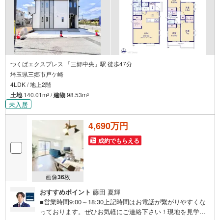
つくばエクスプレス 「三郷中央」駅 徒歩47分
埼玉県三郷市戸ケ崎
4LDK / 地上2階
土地
140.01m
/
建物
98.53m
2
2
未入居
4,690万円
成約でもらえる
画像
36
枚
おすすめポイント
藤田 夏輝
■営業時間9:00～18:30上記時間はお電話が繋がりやすくな
っております。ぜひお気軽にご連絡下さい！現地を見学さ