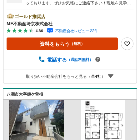
っております。ぜひお気軽にご連絡下さい！現地を見学さ
れる場合は「室内・現地を見学する（無料）」ボタンより
ご希望の日時をご記入いただけますとスムーズにご案内が
ゴールド推奨店
可能です。■ご来店特典1.ご見学、ご来店後にアンケート記
ME不動産埼京株式会社
入でもれなく3、000円のQUOカードプレゼント（1組様1回
4.86
不動産会社レビュー 22件
限り後日郵送）2.未公開の物件情報をご紹介3.不動産ご購
入、ご売却、太陽光発電システムご検討中のお客様、ご紹
資料をもらう
（無料）
介でもれなくQUOカード3、000円分プレゼント更にご紹介
のお客様が弊社仲介にてご契約頂くと、1万円から最大10万
円のご紹介料をお支払いさせて頂きます！詳しくはスタッ
電話する
（通話料無料）
フ迄■県内有数の大型店舗1.店舗敷地内に大型駐車場完備、
マイカーでも安心！2.チャイルドスペース、授乳室、ベビ
取り扱い不動産会社をもっと見る（
全
4
社
）
ーベッド完備3.他にもファミリーに優しい『あったら良い
な』がここにある！ミルク用浄水サーバー、紙おむつ、ア
メニティ、大型個室2部屋、各ブースモニター等
八潮市大字鶴ケ曽根