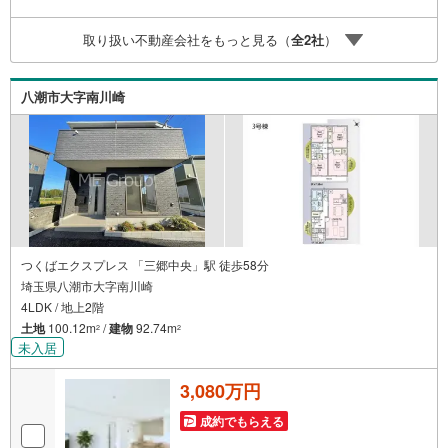
のご請求はお気軽にどうぞ♪お電話でのお問い合わせも常
時受け付けております！■頭金0円からのご購入可能です■
取り扱い不動産会社をもっと見る（
全
2
社
）
（諸費用もOK）お気軽にお問い合わせください。
八潮市大字南川崎
つくばエクスプレス 「三郷中央」駅 徒歩58分
埼玉県八潮市大字南川崎
4LDK / 地上2階
土地
100.12m
/
建物
92.74m
2
2
未入居
3,080万円
成約でもらえる