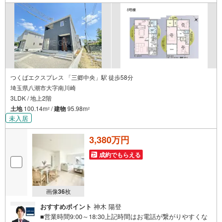
つくばエクスプレス 「三郷中央」駅 徒歩58分
埼玉県八潮市大字南川崎
3LDK / 地上2階
土地
100.14m
/
建物
95.98m
2
2
未入居
3,380万円
成約でもらえる
画像
36
枚
おすすめポイント
神木 陽登
■営業時間9:00～18:30上記時間はお電話が繋がりやすくな