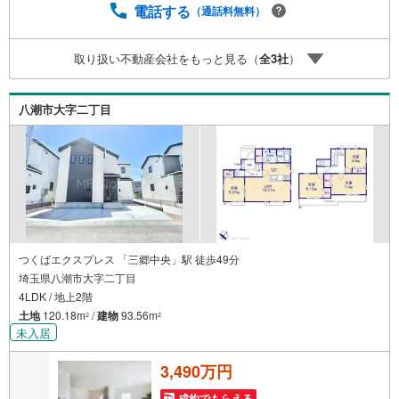
円のご紹介料をお支払いさせて頂きます！詳しくはスタッ
電話する
（通話料無料）
フ迄■県内有数の大型店舗1.店舗敷地内に大型駐車場完備、
マイカーでも安心！2.チャイルドスペース、授乳室、ベビ
取り扱い不動産会社をもっと見る（
全
3
社
）
ーベッド完備3.他にもファミリーに優しい『あったら良い
な』がここにある！ミルク用浄水サーバー、紙おむつ、ア
メニティ、大型個室2部屋、各ブースモニター等
八潮市大字二丁目
つくばエクスプレス 「三郷中央」駅 徒歩49分
埼玉県八潮市大字二丁目
4LDK / 地上2階
土地
120.18m
/
建物
93.56m
2
2
未入居
3,490万円
成約でもらえる