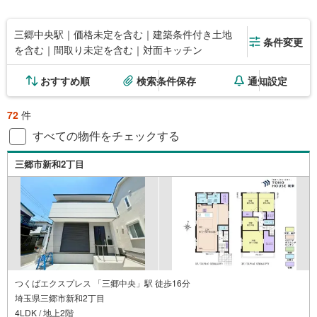
三郷中央駅｜価格未定を含む｜建築条件付き土地
条件変更
を含む｜間取り未定を含む｜対面キッチン
おすすめ順
検索条件保存
通知設定
72
件
すべての物件をチェックする
三郷市新和2丁目
つくばエクスプレス 「三郷中央」駅 徒歩16分
埼玉県三郷市新和2丁目
4LDK / 地上2階