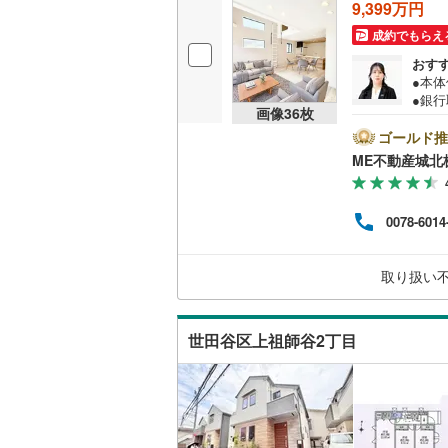
9,399万円
後藤寺線
(
成約でもらえ
東北新幹
おす
●本
秋田新幹
●銀
画像
36
枚
審査
山陽新幹
（3）
ゴールド推
延滞
ME不動産城北
西九州新
入ま
り、
内。
地下鉄
札幌市営
0078-6014
資金
しま
仙台市地
です
取り扱い
東京メト
東京メト
世田谷区上祖師谷2丁目
東京メト
都営浅草
都営大江