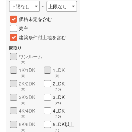
下限なし
上限なし
~
城端線
(
0
)
価格未定を含む
関西本線（JR西日本）
(
251
)
売主
大阪環状線
(
11
)
建築条件付土地を含む
山陽本線（JR西日本）
(
734
)
間取り
姫新線
(
74
)
ワンルーム
（
0
）
吉備線
(
24
)
1K/1DK
1LDK
芸備線
(
28
)
詳しく見る
（
0
）
（
0
）
2K/2DK
2LDK
可部線
(
29
)
（
0
）
（
10
）
宇部線
(
3
)
3K/3DK
3LDK
（
0
）
（
24
）
山陰本線
(
45
)
4K/4DK
4LDK
（
0
）
（
15
）
境線
(
1
)
5K/5DK
5LDK以上
奈良線
(
185
)
（
0
）
（
1
）