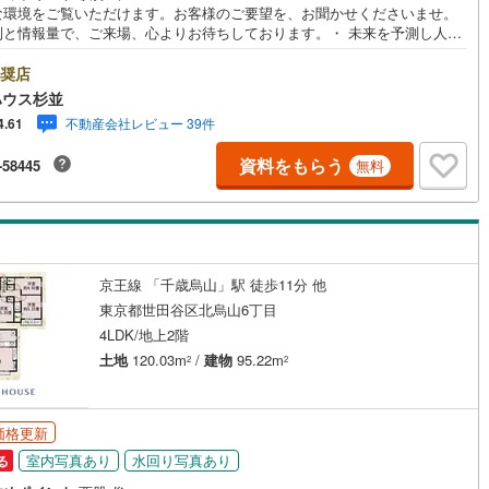
な環境をご覧いただけます。お客様のご要望を、お聞かせくださいませ。
0
)
七尾線
(
0
)
制と情報量で、ご来場、心よりお待ちしております。・ 未来を予測し人生
から始まる「未来カレンダー」のご提案。・ 未来に起こるであろうご自宅
高山本線（JR西日本）
(
0
)
ォームをオンライン上でご提案「ミラカレクラブ」。・ 不動産売却時、ご
奨店
契約、入居関連など
を綺麗にかつ瀟洒にさせるCG加工ホームステイジングサービス。・ 購入
ハウス杉並
へ、税理士による確定申告の無料セミナーをご招待いたします。◆ご予約
JR西日本）
(
4
)
湖西線
(
103
)
能
（
12
）
不動産会社レビュー 39件
4.61
して◆日時のご希望をお伝えください。（もちろん当日でも対応可能で
事前に鍵等の手配や内覧（居住中物件）の手配が必要な場合がございます
福知山線
(
233
)
資料をもらう
-58445
無料
ご容赦ください。事前にご連絡をいただけると、スムーズなご案内が可能
応
りますのでお手数ですがご一報ください。◆物件のご案内は◆弊社へのご
70
)
播但線
(
56
)
、お客様宅へのお迎え・最寄駅での待ち合わせ、物件周辺のコンビニ等で
ン内見(相談)可
（
32
）
IT重説可
（
22
）
ち合わせなど、ご希望をお伝えください。ご希望条件をお伝え頂けました
)
津山線
(
10
)
ご見学希望物件以外の資料も用意して参ります。もちろん他の物件も併せ
案内させていただきます。
)
伯備線
(
50
)
ン対応とは？
京王線 「千歳烏山」駅 徒歩11分 他
東京都世田谷区北烏山6丁目
)
呉線
(
71
)
4LDK/地上2階
山口線
(
2
)
土地
120.03m
/
建物
95.22m
2
2
2
)
美祢線
(
0
)
価格更新
因美線
(
0
)
室内写真あり
水回り写真あり
る
草津線
(
54
)