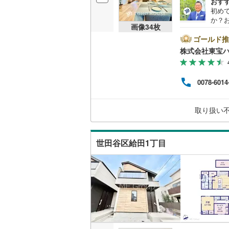
おす
初め
桜井線
(
15
か？
画像
34
枚
者で
阪和線
(
86
物件
ゴールド推
クし
おおさか
株式会社東宝
遠慮な
1:
内子線
(
0
)
せ。
0078-6014
なりま
鳴門線
(
0
)
LUB
ンラ
土讃線
(
52
取り扱い
ファ
の対
鹿児島本
世田谷区給田1丁目
三角線
(
23
長崎本線
(
佐世保線
(
豊肥本線
(
日南線
(
50