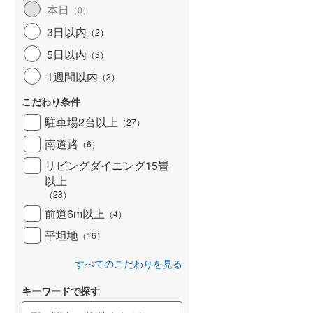
本日
（
0
）
北海道新幹線
(
0
)
3日以内
（
2
）
山形新幹線
(
491
)
5日以内
（
3
）
東海道新幹線
(
560
)
1週間以内
（
3
）
九州新幹線
(
175
)
こだわり条件
駐車場2台以上
（
27
）
南道路
（
6
）
札幌市営地下鉄東豊線
(
0
)
リビングダイニング15畳
以上
東京メトロ銀座線
(
12
)
（
28
）
東京メトロ日比谷線
(
40
)
前道6m以上
（
4
）
東京メトロ有楽町線
(
181
)
平坦地
（
16
）
東京メトロ副都心線
(
182
)
すべてのこだわりを見る
都営新宿線
(
280
)
キーワードで探す
横浜市営地下鉄グリーンライン