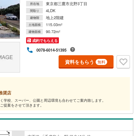
東京都三鷹市北野3丁目
所在地
4LDK
間取り
道
(
0
)
北越急行ほくほく線
(
0
)
地上2階建
建物階
115.03m
土地面積
2
て銀河鉄道
(
0
)
青い森鉄道
(
0
)
90.72m
建物面積
2
弘南線
(
0
)
弘南鉄道大鰐線
(
0
)
成約でもらえる
鉄道鳥海山ろく線
(
0
)
福島交通飯坂線
(
76
)
0078-6014-51395
長野線
(
3
)
上田電鉄別所線
(
4
)
資料をもらう
無料
イトレール
(
146
)
関東鉄道竜ケ崎線
(
32
)
鉄道大洗鹿島線
(
85
)
ひたちなか海浜鉄道湊線
(
69
)
推奨店
72
)
千葉都市モノレール
(
269
)
く学校、スーパー、公園と周辺環境も合わせてご案内致します。
ご提案をさせて頂きます。
鉄道上毛線
(
177
)
秩父鉄道
(
157
)
線
(
221
)
つくばエクスプレス
(
623
)
645
)
京成押上線
(
71
)