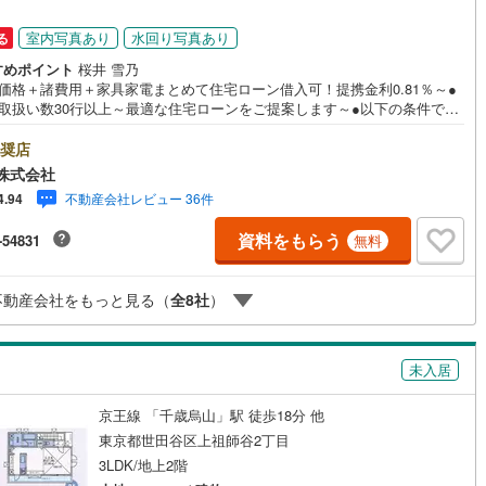
45
)
宮崎空港線
(
23
)
室内写真あり
水回り写真あり
る
線
(
572
)
上越新幹線
(
367
)
すめポイント
桜井 雪乃
体価格＋諸費用＋家具家電まとめて住宅ローン借入可！提携金利0.81％～●
線
(
297
)
北陸新幹線
(
370
)
行取扱い数30行以上～最適な住宅ローンをご提案します～●以下の条件でも
を通した実績が多数ございます！（1）勤続年数1ヶ月（2）自己資金0円
線
(
194
)
北陸新幹線（JR西日本）
(
2
)
産休/育休/契約社員/派遣社員/アルバイト/パート/独身/自営業/経営者（4）
奨店
、滞納、個信アウト対応可（5）収入合算や親子ローン（6）金融機関の借
株式会社
幹線
(
12
)
とめ等、家具、家電、引越し費用等おまとめローン（7）永住権無、持病あ
不動産会社レビュー 36件
4.94
持ち家残債有でも相談可能●3つの安心サポート●1.営業車にて安全にご案
お住まい探しに集中して頂けます。2.FPソフトを使用しマイホーム購入の
資料をもらう
地下鉄南北線
(
1
)
札幌市営地下鉄東西線
(
0
)
-54831
無料
計画・購入から老後までの人生設計を実施することで暮らしに安心を提案
す。3.どんなに信用のある建築会社でもご自分の目で確認することは重要
下鉄南北線
(
357
)
仙台市地下鉄東西線
(
94
)
よね。弊社は特殊機材を使用してインスペクションを実施します。
不動産会社をもっと見る（
全
8
社
）
ロ丸ノ内線
(
111
)
東京メトロ丸ノ内方南支線
(
17
)
ロ東西線
(
254
)
東京メトロ千代田線
(
148
)
未入居
ロ半蔵門線
(
24
)
東京メトロ南北線
(
80
)
京王線 「千歳烏山」駅 徒歩18分 他
東京都世田谷区上祖師谷2丁目
線
(
44
)
都営三田線
(
84
)
3LDK/地上2階
戸線
(
105
)
横浜市営地下鉄ブルーライン
(
708
)