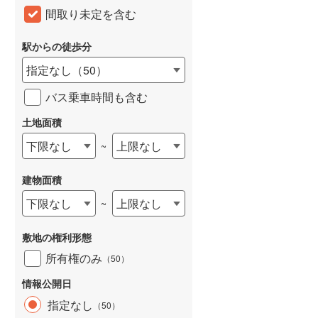
間取り未定を含む
和歌山線
(
110
)
東西線
(
33
)
駅からの徒歩分
指定なし
（
50
）
予讃線
(
0
)
バス乗車時間も含む
高徳線
(
0
)
土地面積
牟岐線
(
0
)
下限なし
上限なし
~
山陽本線（JR九州）
(
28
)
篠栗線
(
159
)
建物面積
指宿枕崎線
(
136
)
下限なし
上限なし
~
筑肥線
(
149
)
敷地の権利形態
久大本線
(
84
)
所有権のみ
（
50
）
日田彦山線
(
92
)
情報公開日
指定なし
（
50
）
筑豊本線
(
173
)