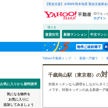
【緊急支援】令和8年熊本地震 緊急支援募
IDでもっ
ログイン
借りる
北海道
JR
北海道
函館本線
(
こだわり条件
設備
賃貸住宅
新築マンション
中古マンシ
石勝線
(
0
)
床暖房
（
東北
青森
根室本線
(
幡ケ
(
1
)
(
1
)
駐車場2
(
5
関東
東京
石北本線
(
Yahoo!不動産トップ
新築一戸建て
ＴＶモニ
（
40
）
常磐線
(
1,
信越・北陸
新潟
対
千歳烏山駅（東京都）の
つつじケ丘
(
47
)
(
4
高崎線
(
1,
配置、向き、
東海
愛知
お気に入りから資料請求
対面キッチンなら調理をしながらダイ
両毛線
(
30
前道6m
メです。対面キッチンのある新築一戸建て
(
45
)
烏山線
(
12
気になる物件を
近畿
大阪
平坦地
（
お気に入りに
石巻線
(
30
追加してみましょう