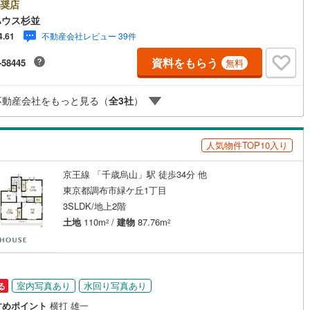
ォームをオンライン上でご提案「ミラカレクラブ」。・ 不動産売却時、ご
奨店
け
（
0
）
平屋・1階建て
（
0
）
を綺麗にかつ瀟洒にさせるCG加工ホームステイジングサービス。・ 購入
ハウス杉並
3
)
鶴見線
(
85
)
へ、税理士による確定申告の無料セミナーをご招待いたします。◆ご予約
不動産会社レビュー 39件
4.61
ルーム（納戸）
して◆日時のご希望をお伝えください。（もちろん当日でも対応可能で
517
)
根岸線
(
326
)
事前に鍵等の手配や内覧（居住中物件）の手配が必要な場合がございます
資料をもらう
-58445
無料
ご容赦ください。事前にご連絡をいただけると、スムーズなご案内が可能
224
)
中央本線（JR東日本）
(
1,276
)
りますのでお手数ですがご一報ください。◆物件のご案内は◆弊社へのご
、お客様宅へのお迎え・最寄駅での待ち合わせ、物件周辺のコンビニ等で
193
)
八高線
(
770
)
不動産会社をもっと見る（
全
3
社
）
ち合わせなど、ご希望をお伝えください。ご希望条件をお伝え頂けました
ご見学希望物件以外の資料も用意して参ります。もちろん他の物件も併せ
ッチン
（
1
）
対面キッチン
（
50
）
7
)
大糸線（JR東日本）
(
3
)
案内させていただきます。
人気物件TOP10入り
各駅停車）
(
773
)
埼京線
(
929
)
京王線 「千歳烏山」駅 徒歩34分 他
東海道本線（JR東海）
(
1,513
)
機あり
（
47
）
東京都調布市緑ケ丘1丁目
2
)
飯田線
(
194
)
3SLDK/地上2階
庭
土地
110m
/
建物
87.76m
2
2
7
)
高山本線（JR東海）
(
85
)
ッキあり
（
2
）
JR東海）
(
239
)
紀勢本線（JR東海）
(
7
)
博多南線
(
205
)
室内写真あり
水回り写真あり
る
R西日本）
(
0
)
北陸本線
(
14
)
インクローゼット
床下収納
（
32
）
すめポイント
横打 雄一