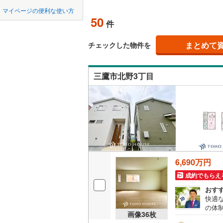
中国
LD
鳥取
北上線
(
0
)
(
34
)
(
37
)
(
3
マイページの便利な使い方
50
リビング
件
山田線
(
0
)
四国
徳島
（
28
）
大湊線
(
0
)
まとめて
チェックした物件を
九州・沖縄
福岡
構造・規模・
只見線
(
8
)
三鷹市北野3丁目
耐震、免
奥羽本線
(
（
25
）
男鹿線
(
0
)
0
0
0
0
0
0
該当物件
該当物件
該当物件
該当物件
該当物件
該当物件
件
件
件
件
件
件
長期優良
羽越本線
(
飯山線
(
0
)
立地
湘南新宿
6,690万円
(
1,879
)
最寄りの
成約でもらえ
外房線
(
20
おす
間取り、居室
快適
成田線
(
20
の体
吹き抜け
画像
36
枚
設計
東金線
(
30