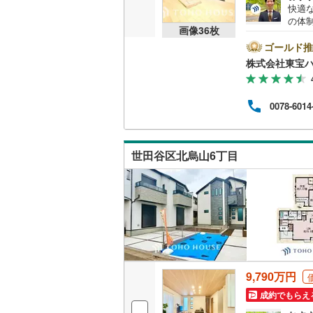
快適
（
27
）
越美北線
(
の体
画像
36
枚
設計
氷見線
(
0
)
リフ
ゴールド推
販売、価格、
自宅
株式会社東宝
者様
紀勢本線（
即入居可
に際
す）
桜島線
(
2
)
0078-6014
ので
オンライン対
とな
加古川線
(
来社
オンライ
お待
赤穂線
(
39
世田谷区北烏山6丁目
ら、
てご
宇野線
(
25
オンライ
福塩線
(
28
岩徳線
(
0
)
小野田線
(
9,790万円
舞鶴線
(
4
)
成約でもらえ
木次線
(
0
)