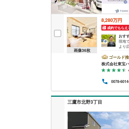
名古屋市
8,280万円
名古屋市
成約でもらえ
おす
京都市営
現地
より
OsakaMe
画像
36
枚
す。
に起
ゴールド推
OsakaMe
ブ」
株式会社東宝
ジン
OsakaMe
待い
福岡市地
0078-6014
私鉄・その他
札幌市電
(
三鷹市北野3丁目
道南いさ
阿武隈急
秋田内陸