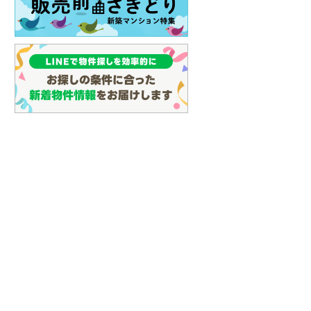
イン
(
3
)
しなの鉄道
(
18
)
津軽鉄道
(
0
)
三陸鉄道リアス線
(
9
)
仙台空港アクセス線
(
59
)
松本電鉄上高地線
(
1
)
関東鉄道常総線
(
139
)
銚子電気鉄道
(
11
)
上信電鉄上信線
(
91
)
埼玉新都市交通伊奈線
(
547
)
京成成田高速鉄道アクセス線
(
28
)
京成千葉線
(
163
)