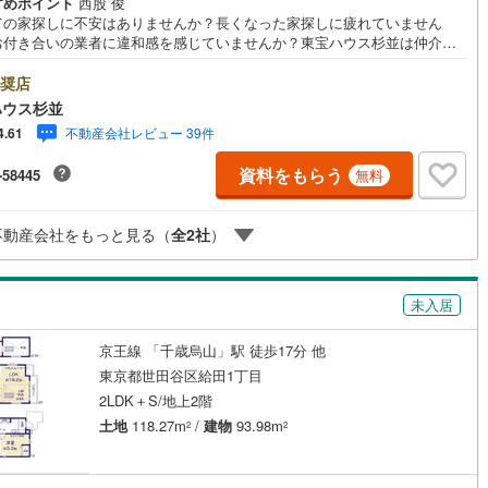
すめポイント
西股 俊
ての家探しに不安はありませんか？長くなった家探しに疲れていません
2
)
片町線
(
211
)
お付き合いの業者に違和感を感じていませんか？東宝ハウス杉並は仲介業
す。仲介に特化したプロが何のしがらみもなく、お客様のが求める理想の
)
関西空港線
(
2
)
をお探しします。【資料請求、内見希望は下の問い合わせボタンをクリッ
奨店
てください】ご見学希望の物件以外も併せてご案内させていただきます。
東線
(
79
)
本四備讃線
(
3
)
ハウス杉並
くご希望をお伝えくださいませ。■ご見学について■【営業時間 9:00～2
不動産会社レビュー 39件
4.61
00】人気物件は特に問い合わせが集中するため、お早めにお電話くださいま
予土線
(
0
)
「室内・現地を見学する」ボタンより予約いただくとご見学がスムーズと
資料をもらう
-58445
無料
す。■TOHO HOUSE CLUB■弊社で売買されたお客様はTOHO HOUSE C
徳島線
(
0
)
に加入可能。10～20年後のリフォーム、保険の見直しや借り換えなど、オ
インでやりとりができます。■FPによるファイナンシャルライフサポート■
)
土讃線
(
0
)
不動産会社をもっと見る（
全
2
社
）
イナンシャルプランナーが住宅ローン、保険・税金、資産運用、相続など
策をアドバイスを致します。
線
(
1,411
)
香椎線
(
304
)
未入居
2
)
肥薩線
(
13
)
160
)
唐津線
(
36
)
京王線 「千歳烏山」駅 徒歩17分 他
東京都世田谷区給田1丁目
15
)
大村線
(
17
)
2LDK＋S/地上2階
土地
118.27m
/
建物
93.98m
2
2
465
)
日豊本線
(
377
)
)
吉都線
(
6
)