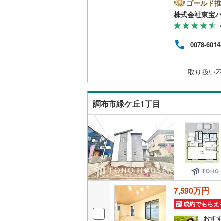
リフ
ゴールド推
二世帯向
自宅
株式会社東宝
南武線
(
52
者様
サービス
に際
横浜線
(
1,
す）
（
14
）
0078-6014
ので
相模線
(
1,
とな
キッチン
来社
五日市線
(
取り扱い
お待
ら、
独立型キ
篠ノ井線
(
てご
調布市緑ケ丘1丁目
常磐線（
浴室
伊東線
(
0
)
浴室乾燥
身延線
(
10
バルコニー、
武豊線
(
14
ウッドデ
関西本線（
7,590万円
収納
参宮線
(
0
)
成約でもらえ
大糸線（J
ウォーク
おす