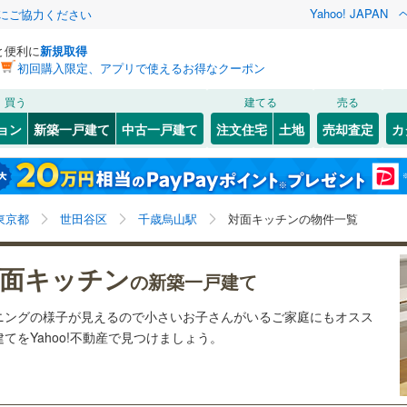
Yahoo! JAPAN
金にご協力ください
と便利に
新規取得
初回購入限定、アプリで使えるお得なクーポン
検索条件を保存しました
買う
建てる
売る
0
)
札沼線
(
0
)
ョン
新築一戸建て
中古一戸建て
注文住宅
土地
売却査定
カ
この検索条件の新着物件通知は、
マイページ
から設定できます。
室蘭本線
(
0
)
25
）
オール電化
（
0
）
岩手
宮城
秋田
山形
0
)
富良野線
(
0
)
谷
(
6
)
(
9
)
(
18
)
(
30
)
(
33
)
(
22
)
台以上
（
27
）
ビルトインガレージ
（
2
）
)
千歳烏山駅、価格未定を含む、建築条件付き土地を含
神奈川
埼玉
千葉
茨城
0
)
釧網本線
(
0
)
東京都
世田谷区
千歳烏山駅
対面キッチンの物件一覧
タ付インターホン
防犯カメラ
（
6
）
む、間取り未定を含む、対面キッチン
077
)
水郡線
(
227
)
長野
富山
石川
福井
面キッチン
の新築一戸建て
2
)
(
34
)
(
21
)
(
67
)
(
39
)
(
18
)
(
4
)
456
)
上越線
(
255
)
建ち方、日当たり
閉じる
閉じる
お気に入りリストを見る
お気に入りリストを見る
閉じる
閉じる
岐阜
静岡
三重
ニングの様子が見えるので小さいお子さんがいるご家庭にもオスス
検索条件を保存する
6
)
水戸線
(
73
)
以上
（
4
）
角地
（
7
）
をYahoo!不動産で見つけましょう。
0
)
仙山線
(
172
)
マイページ
兵庫
京都
滋賀
奈良
16
）
)
気仙沼線
(
0
)