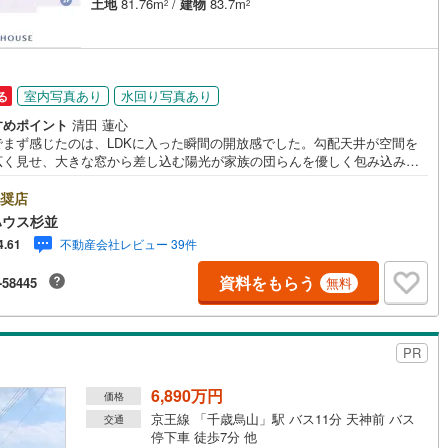
土地
81.76m
/
建物
83.7m
2
2
営地下鉄東山線
(
411
)
名古屋市営地下鉄名城線
(
332
)
営地下鉄桜通線
(
371
)
名古屋市営地下鉄上飯田線
(
63
)
室内写真あり
水回り写真あり
る
すめポイント
清田 蓮心
地下鉄烏丸線
(
31
)
京都市営地下鉄東西線
(
74
)
でまず感じたのは、LDKに入った瞬間の開放感でした。勾配天井が空間を
広く見せ、大きな窓から差し込む陽光が家族の団らんを優しく包み込みま
tro今里筋線
(
33
)
OsakaMetro御堂筋線
(
79
)
・未来を予測し人生設計から始まる「未来カレンダー」のご提案。・未来
こるであろうご自宅リフォームをオンライン上でご提案「ミラカレクラ
奨店
tro四つ橋線
(
4
)
OsakaMetro中央線
(
16
)
。・不動産売却時、ご自宅を綺麗にかつ瀟洒にさせるCG加工ホームステイ
ハウス杉並
グサービス。・購入者様へ、税理士による確定申告の無料セミナーをご招
tro堺筋線
(
1
)
神戸市営地下鉄西神・山手線
(
139
)
不動産会社レビュー 39件
4.61
たします。
下鉄空港線
(
102
)
福岡市地下鉄箱崎線
(
14
)
資料をもらう
-58445
無料
0
)
函館市電
(
0
)
PR
りび鉄道
(
0
)
わたらせ渓谷鐵道
(
1
)
6,890万円
価格
行
(
98
)
会津鉄道
(
8
)
京王線 「千歳烏山」駅 バス11分 天神前 バス
交通
停下車 徒歩7分 他
縦貫鉄道
(
0
)
しなの鉄道北しなの線
(
2
)