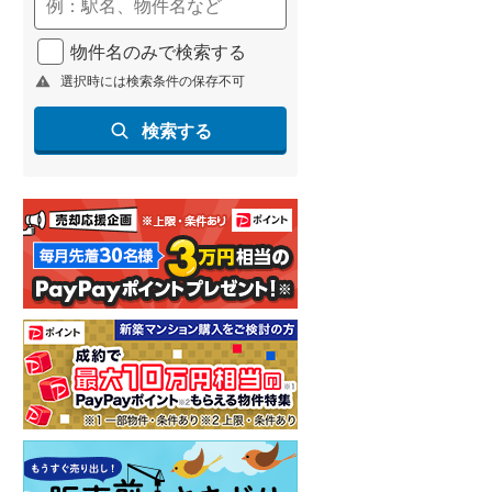
(
286
)
物件名のみで検索する
名古屋市営地下鉄鶴舞線
(
253
)
選択時には検索条件の保存不可
名古屋市営地下鉄名港線
(
58
)
検索する
OsakaMetro長堀鶴見緑地線
(
18
)
OsakaMetro谷町線
(
92
)
OsakaMetro千日前線
(
7
)
神戸市営地下鉄海岸線
(
22
)
福岡市地下鉄七隈線
(
283
)
函館市電宝来・谷地頭線
(
0
)
真岡鐵道
(
15
)
山形鉄道フラワー長井線
(
0
)
えちごトキめき鉄道妙高はねうまラ