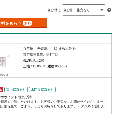
島根
岡山
広島
山口
釜石線
(
6
)
聖蹟桜ケ丘
7
)
(
21
)
(
50
)
(
7
)
(
25
)
(
29
)
(
21
)
並び替え
ダイニング15畳以上
花輪線
(
0
)
香川
愛媛
高知
保存した条件を見る
磐越東線
(
121
)
資料をもらう
無料
佐賀
長崎
熊本
大分
施工・品質・工法関連
陸羽東線
(
23
)
震、制震構造
設計住宅性能評価付き
104
)
米坂線
(
2
)
（
12
）
京王線 「千歳烏山」駅 徒歩38分 他
五能線
(
0
)
この条件で検索する
この条件で検索する
この条件で検索する
この条件で検索する
この条件で検索する
この条件で検索する
市区町村以下を選択
市区町村を選択す
駅を選択する
東京都三鷹市北野3丁目
住宅
（
2
）
大規模（総区画数50戸以上）
5
)
白新線
(
8
)
4LDK/地上2階
（
0
）
土地
115.05m
/
建物
85.86m
2
2
越後線
(
11
)
ライン（宇都宮～逗子）
湘南新宿ライン（前橋～小田原）
(
2,572
)
駅が始発駅
（
7
）
海まで2km以内
（
0
）
室内写真あり
水回り写真あり
る
1
)
内房線
(
402
)
すめポイント
世良 秀和
全体
な環境をご覧いただけます。お客様のご要望を、お聞かせくださいませ。
7
)
鹿島線
(
6
)
制と情報量で、ご来場、心よりお待ちしております。・ 未来を予測し人生
（
10
）
バリアフリー住宅
（
14
）
から始まる「未来カレンダー」のご提案。・ 未来に起こるであろうご自宅
)
東海道本線
(
1,175
)