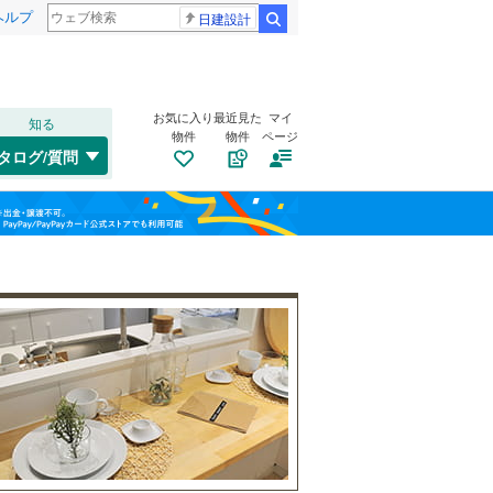
ヘルプ
日建設計
検索
お気に入り
最近見た
マイ
知る
物件
物件
ページ
千歳線
(
0
)
タログ/質問
日高本線
(
0
)
トイレ２か所
（
44
）
福島
宗谷本線
(
0
)
(
8
)
(
29
)
(
50
)
太陽光発電システム
（
11
）
栃木
群馬
山梨
東北本線
(
2,055
)
川越線
(
718
)
(
19
)
(
10
)
(
1
)
吾妻線
(
50
)
日光線
(
170
)
南道路
（
6
）
仙石線
(
190
)
和歌山
大船渡線
(
17
)