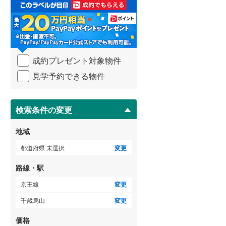
取
3階建て以上
（
1
）
る
武蔵野線
(
1,881
)
・
条
横須賀線
(
558
)
件
を
青梅線
(
421
)
成約プレゼント対象物件
マ
イ
小海線
(
5
)
見学予約できる物件
ペ
ー
京浜東北線
(
2,238
)
ジ
に
検索条件の変更
総武線
(
829
)
保
存
御殿場線
(
162
)
地域
す
る
中央本線（JR東海）
(
618
)
都道府県 未選択
変更
太多線
(
60
)
路線・駅
名松線
(
4
)
京王線
変更
千歳烏山
変更
東海道本線（JR西日本）
(
538
)
価格
小浜線
(
0
)