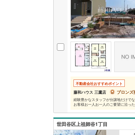
いすみ鉄
IGRいわ
弘南鉄道
由利高原
長野電鉄
宇都宮ラ
鹿島臨海
不動産会社おすすめポイント
ブロンズ
藤和ハウス 三鷹店
小湊鐵道
(
経験豊かなスタッフが分譲地だけでな
お客様お一人お一人のご要望に沿った
上毛電気
流鉄流山
世田谷区上祖師谷1丁目
京成本線
(