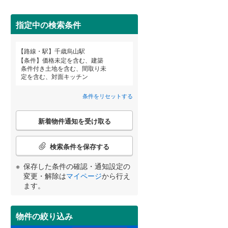
田沢湖線
(
0
)
(
37
)
(
50
)
(
161
)
指定中の検索条件
八戸線
(
3
)
磐越西線
(
86
)
路線・駅
千歳烏山駅
宮崎
鹿児島
沖縄
条件
価格未定を含む、建築
陸羽西線
(
0
)
条件付き土地を含む、間取り未
定を含む、対面キッチン
住宅性能評価付き
（
4
）
左沢線
(
39
)
条件をリセットする
津軽線
(
0
)
する
る
条件をリセットする
条件をリセットする
条件をリセットする
条件をリセットする
条件をリセットする
条件をリセットする
こ
信越本線
(
103
)
新着物件通知を受け取る
の
検
弥彦線
(
0
)
索
検索条件を保存する
条
総武本線
(
466
)
件
保存した条件の確認・通知設定の
小学校まで1km以内
（
25
）
で
変更・解除は
マイページ
から行え
通
ます。
京葉線
(
233
)
知
を
久留里線
(
132
)
受
物件の絞り込み
間取り変更可能
（
0
）
け
山手線
(
75
)