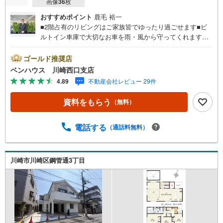
画像
36
枚
おすすめポイント
鹿毛 裕一
■2階占有のリビングはご家族皆でゆったり過ごせます■ビ
ルトイン車庫で大切なお車を雨・風から守ってくれますね■
各居室収納完備でどちらのお部屋もスッキリ片付きます■お
片付けラクラクの食洗器付き《ご見学いただけます！》営
ゴールド推奨店
業時間内（9:30～21:00）は下記電話フォームよりお電話を
ベンハウス 川崎西口支店
していただけるとスムーズにご案内ができます。（水曜定
4.89
不動産会社レビュー 29件
休）創業1993年、ベンハウスは横浜を知り尽くし、横浜の
不動産のことならどんなことでもご相談相手になれる自信
資料をもらう
（無料）
がございます！お客様に安心していただけるよう、誠心誠
意ご対応させていただきます。ベンハウスのサービス・ベ
ンハウス倶楽部メンバーには豊富な優待サービスをご提
電話する
（通話料無料）
供・「お金の貯め方」「使い方」「資産を守る方法」など
をFPに無料相談・ご購入いただいたお客様には毎年お花を
お贈りし、お付き合いを大切にたくさんのお客様の声に感
川崎市川崎区鋼管通3丁目
謝し、これからも一人ひとりに合ったお住まい探しをご提
案してまいります。不動産売買のご相談なら、ベンハウス
にお問い合わせください！社員一同心よりお待ちしており
ます。