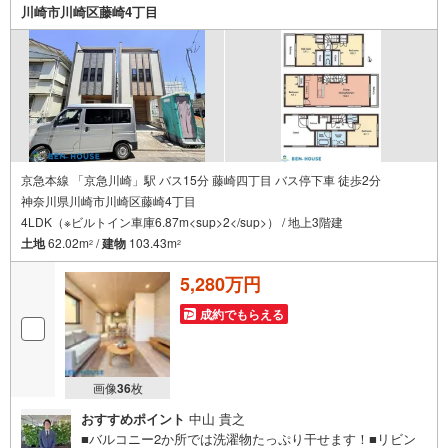
川崎市川崎区藤崎4丁目
■また、オンライン案内・相談などにも対応しております。
どうぞ お気軽にご連絡下さい。
その他にも・・・
●「この物件以外にも何件か一緒に物件を見てみたい」
●「私はローンいくら借りられるのだろう？」
●「買替えなので、自宅がいくらで売却できるか知りたい」
●「車のローンがあるけど大丈夫かな？」
●「頭金は、どれくらいないと買えないの？」
●「自営業者はローン通りにくいって本当？」
京急本線 「京急川崎」駅 バス15分 藤崎四丁目 バス停下車 徒歩2分
神奈川県川崎市川崎区藤崎4丁目
などなど、住宅購入はわからないことばかり・・・。
4LDK（※ビルトイン車庫6.87m<sup>2</sup>） / 地上3階建
ご安心ください!!
土地
62.02m
/
建物
103.43m
2
2
お力になれる事がございましたら、誠心誠意 お手伝いをさせていただきま
す。
5,280万円
【ベンハウス】にお任せ下さい！
成約でもらえる
画像
36
枚
おすすめポイント
中山 貴之
■バルコニー2か所では洗濯物たっぷり干せます！■リビン