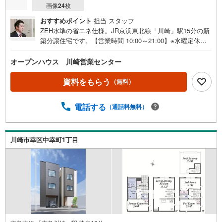
画像
24
枚
おすすめポイント
担当 スタッフ
ZEH水準の省エネ仕様。JR京浜東北線「川崎」駅15分の新
築分譲住宅です。【営業時間 10:00～21:00】※水曜定休上
記時間はお電話が繋がりやすくなっております。ぜひお気
軽にご連絡ください！現地を見学される場合は「室内・現
オープンハウス 川崎営業センター
地を見学する（無料）」ボタンよりご希望の日時をご記入
いただけますとスムーズにご案内が可能です。◎現地のご
資料をもらう
（無料）
案内について・平日や夜遅い時間帯もご案内が可能 ※定休
日を除く・経験豊富なスタッフが物件詳細を丁寧にご説明
電話する
（通話料無料）
いたします。・車でご自宅や最寄り駅等、ご指定の場所ま
で送迎します。・チャイルドシートのご用意ございます。
◎個別FP相談会 無料物件のご紹介だけでなく住宅ロー
ン・資金のご相談、まずは家探しについて話を聞きたいと
川崎市幸区中幸町1丁目
いう方も大歓迎です！年間8000棟以上の限定物件を発表し
ているオープンハウスだから出会える物件が多数ございま
す。ぜひお気軽にご連絡・ご相談ください！※限定物件:当
社のみ、もしくは当社を含めた数社でのみご紹介可能なオ
ープンハウス・ディベロップメントの物件