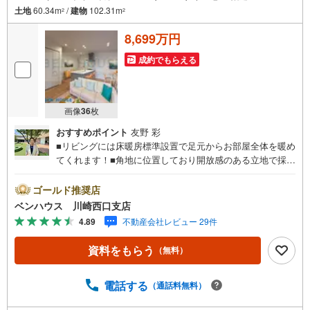
土地
60.34m
/
建物
102.31m
2
2
8,699万円
成約でもらえる
画像
36
枚
おすすめポイント
友野 彩
■リビングには床暖房標準設置で足元からお部屋全体を暖め
てくれます！■角地に位置しており開放感のある立地で採光
もたっぷり ■食洗機・浴室乾燥・シャワートイレ完備など
充実の仕様・設備搭載■ご見学をご希望のお客様、平日・休
ゴールド推奨店
日問わず ご対応させていただきます。■また、オンライン
ベンハウス 川崎西口支店
案内・相談などにも対応しております。 どうぞ お気軽
4.89
不動産会社レビュー 29件
にご連絡下さい。その他にも・・・●「この物件以外にも何
件か一緒に物件を見てみたい」●「私はローンいくら借りら
資料をもらう
（無料）
れるのだろう？」●「買替えなので、自宅がいくらで売却で
きるか知りたい」 ●「車のローンがあるけど大丈夫か
な？」●「頭金は、どれくらいないと買えないの？」●「自
電話する
（通話料無料）
営業者はローン通りにくいって本当？」などなど、住宅購