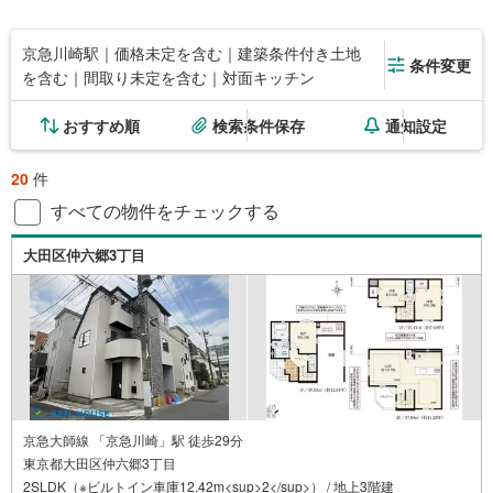
京急川崎駅｜価格未定を含む｜建築条件付き土地
条件変更
を含む｜間取り未定を含む｜対面キッチン
おすすめ順
検索条件保存
通知設定
20
件
すべての物件をチェックする
大田区仲六郷3丁目
京急大師線 「京急川崎」駅 徒歩29分
東京都大田区仲六郷3丁目
2SLDK（※ビルトイン車庫12.42m<sup>2</sup>） / 地上3階建