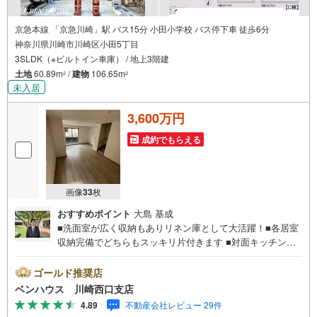
京急本線 「京急川崎」駅 バス15分 小田小学校 バス停下車 徒歩6分
神奈川県川崎市川崎区小田5丁目
3SLDK（※ビルトイン車庫） / 地上3階建
土地
60.89m
/
建物
106.65m
2
2
未入居
3,600万円
成約でもらえる
画像
33
枚
おすすめポイント
大島 基成
■洗面室が広く収納もありリネン庫として大活躍！■各居室
収納完備でどちらもスッキリ片付きます ■対面キッチンで
リビング全体を伺いながらお料理できます！■食洗器でお片
付けもラクラク ■ご見学をご希望のお客様、平日・休日問
ゴールド推奨店
わず ご対応させていただきます。■また、オンライン案
ベンハウス 川崎西口支店
内・相談などにも対応しております。 どうぞ お気軽に
4.89
不動産会社レビュー 29件
ご連絡下さい。その他にも・・・●「この物件以外にも何件