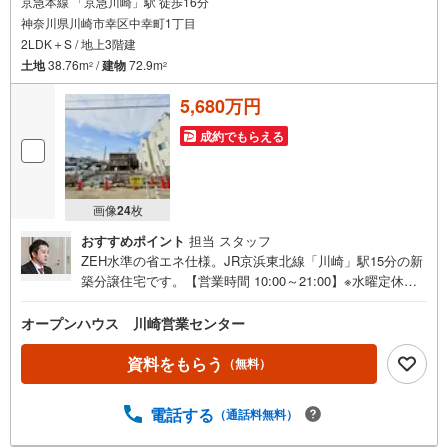
京急本線 「京急川崎」駅 徒歩16分
神奈川県川崎市幸区中幸町1丁目
2LDK＋S / 地上3階建
土地
38.76m
/
建物
72.9m
2
2
5,680万円
成約でもらえる
画像
24
枚
おすすめポイント
担当 スタッフ
ZEH水準の省エネ仕様。JR京浜東北線「川崎」駅15分の新
築分譲住宅です。【営業時間 10:00～21:00】※水曜定休上
記時間はお電話が繋がりやすくなっております。ぜひお気
軽にご連絡ください！現地を見学される場合は「室内・現
オープンハウス 川崎営業センター
地を見学する（無料）」ボタンよりご希望の日時をご記入
いただけますとスムーズにご案内が可能です。◎現地のご
資料をもらう
（無料）
案内について・平日や夜遅い時間帯もご案内が可能 ※定休
日を除く・経験豊富なスタッフが物件詳細を丁寧にご説明
電話する
（通話料無料）
いたします。・車でご自宅や最寄り駅等、ご指定の場所ま
で送迎します。・チャイルドシートのご用意ございます。