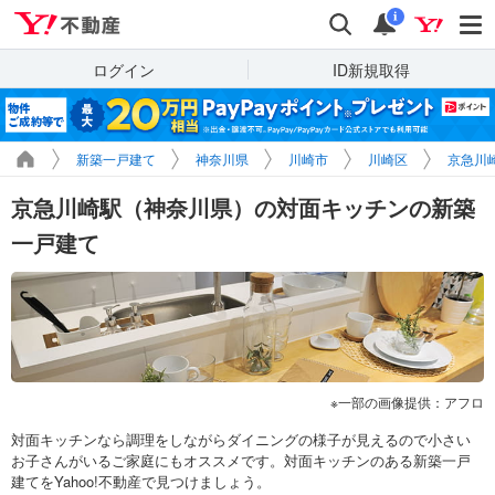
Yahoo!不動産
検索
通知
i
ログイン
ID新規取得
新築一戸建て
神奈川県
川崎市
川崎区
京急川
京急川崎駅（神奈川県）の対面キッチンの新築
一戸建て
一部の画像提供：アフロ
対面キッチンなら調理をしながらダイニングの様子が見えるので小さい
お子さんがいるご家庭にもオススメです。対面キッチンのある新築一戸
建てをYahoo!不動産で見つけましょう。