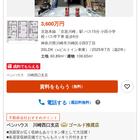
受
け
取
る
3,600万円
・
京急本線 「京急川崎」駅 バス15分 小田小学
条
校 バス停下車 徒歩6分
件
神奈川県川崎市川崎区小田5丁目
を
3SLDK（※ビルトイン車庫） / 2025年7月（築2年）
マ
土地
60.89m
/
建物
106.65m
2
2
イ
成約でもらえる
ペ
ベンハウス 川崎西口支店
ー
ジ
資料をもらう
（無料）
に
保
電話する
（通話料無料）
存
す
る
不動産会社おすすめポイント
ベンハウス 川崎西口支店
ゴールド推奨店
■洗面室が広く収納もありリネン庫として大活躍！
■各居室収納完備でどちらもスッキリ片付きます