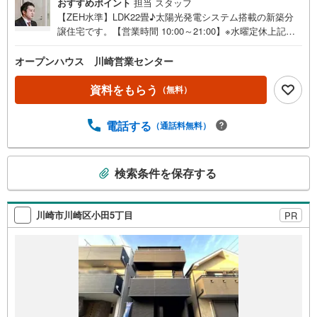
おすすめポイント
担当 スタッフ
【ZEH水準】LDK22畳♪太陽光発電システム搭載の新築分
譲住宅です。【営業時間 10:00～21:00】※水曜定休上記時
間はお電話が繋がりやすくなっております。ぜひお気軽に
ご連絡ください！現地を見学される場合は「室内・現地を
オープンハウス 川崎営業センター
見学する（無料）」ボタンよりご希望の日時をご記入いた
だけますとスムーズにご案内が可能です。◎現地のご案内
資料をもらう
（無料）
について・平日や夜遅い時間帯もご案内が可能 ※定休日を
除く・経験豊富なスタッフが物件詳細を丁寧にご説明いた
電話する
（通話料無料）
します。・車でご自宅や最寄り駅等、ご指定の場所まで送
迎します。・チャイルドシートのご用意ございます。◎個
別FP相談会 無料物件のご紹介だけでなく住宅ローン・資
こ
検索条件を保存する
金のご相談、まずは家探しについて話を聞きたいという方
の
も大歓迎です！年間8000棟以上の限定物件を発表している
検
オープンハウスだから出会える物件が多数ございます。ぜ
索
ひお気軽にご連絡・ご相談ください！※限定物件:当社の
川崎市川崎区小田5丁目
PR
条
み、もしくは当社を含めた数社でのみご紹介可能なオープ
件
ンハウス・ディベロップメントの物件
で
通
知
を