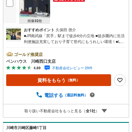
画像
32
枚
おすすめポイント
久保田 啓介
■JR南武線「尻手」駅まで徒歩6分の立地 ■徒歩圏内に生活
利便施設充実しており子育て世代にもうれしい環境！■LDK
19帖越えの広々空間でご家族皆さまでゆったり過ごせます
■ご見学をご希望のお客様、平日・休日問わず ご対応させ
ゴールド推奨店
ていただきます。■また、オンライン案内・相談などにも対
ベンハウス 川崎西口支店
応しております。 どうぞ お気軽にご連絡下さい。その
4.89
不動産会社レビュー 29件
他にも・・・●「この物件以外にも何件か一緒に物件を見て
みたい」●「私はローンいくら借りられるのだろう？」●
資料をもらう
（無料）
「買替えなので、自宅がいくらで売却できるか知りたい」
●「車のローンがあるけど大丈夫かな？」●「頭金は、どれ
くらいないと買えないの？」●「自営業者はローン通りにく
電話する
（通話料無料）
いって本当？」などなど、住宅購入はわからないことばか
り・・・。ご安心ください!!お力になれる事がございました
取り扱い不動産会社をもっと見る（
全
1
社
）
ら、誠心誠意 お手伝いをさせていただきます。【ベンハウ
ス】にお任せ下さい！
川崎市川崎区藤崎1丁目