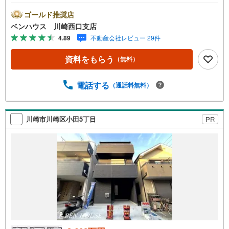
クたっぷりできますね！■各居室収納完備でスッキリ片付き
ます！■ご見学をご希望のお客様、平日・休日問わず ご対
ゴールド推奨店
応させていただきます。■また、オンライン案内・相談など
ベンハウス 川崎西口支店
にも対応しております。 どうぞ お気軽にご連絡下さ
4.89
不動産会社レビュー 29件
い。その他にも・・・●「この物件以外にも何件か一緒に物
件を見てみたい」●「私はローンいくら借りられるのだろ
資料をもらう
（無料）
う？」●「買替えなので、自宅がいくらで売却できるか知り
たい」●「車のローンがあるけど大丈夫かな？」●「頭金
は、どれくらいないと買えないの？」●「自営業者はローン
電話する
（通話料無料）
通りにくいって本当？」などなど、住宅購入はわからない
ことばかり・・・。ご安心ください!!お力になれる事がござ
いましたら、誠心誠意 お手伝いをさせていただきます。
川崎市川崎区小田5丁目
PR
【ベンハウス】にお任せ下さい！