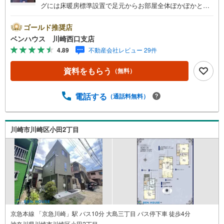
グには床暖房標準設置で足元からお部屋全体ぽかぽかと暖
めてくれます■三ツ口コンロで食事の支度もはかどり、食洗
器付きでお片付けラクラク ■ご見学をご希望のお客様、平
ゴールド推奨店
日・休日問わず ご対応させていただきます。■また、オン
ベンハウス 川崎西口支店
ライン案内・相談などにも対応しております。 どうぞ
4.89
不動産会社レビュー 29件
お気軽にご連絡下さい。その他にも・・・●「この物件以外
にも何件か一緒に物件を見てみたい」●「私はローンいくら
資料をもらう
（無料）
借りられるのだろう？」●「買替えなので、自宅がいくらで
売却できるか知りたい」 ●「車のローンがあるけど大丈夫
かな？」●「頭金は、どれくらいないと買えないの？」●
電話する
（通話料無料）
「自営業者はローン通りにくいって本当？」などなど、住
宅購入はわからないことばかり・・・。ご安心ください!!お
力になれる事がございましたら、誠心誠意 お手伝いをさせ
川崎市川崎区小田2丁目
ていただきます。【ベンハウス】にお任せ下さい！
京急本線 「京急川崎」駅 バス10分 大島三丁目 バス停下車 徒歩4分
神奈川県川崎市川崎区小田2丁目