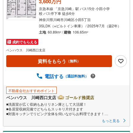
3,600万円
京急本線 「京急川崎」駅 バス15分 小田小学
校 バス停下車 徒歩6分
神奈川県川崎市川崎区小田5丁目
3SLDK（※ビルトイン車庫） / 2025年7月（築2年）
土地
60.89m
/
建物
106.65m
2
2
成約でもらえる
ベンハウス 川崎西口支店
資料をもらう
（無料）
電話する
（通話料無料）
不動産会社おすすめポイント
ベンハウス 川崎西口支店
ゴールド推奨店
■洗面室が広く収納もありリネン庫として大活躍！
■各居室収納完備でどちらもスッキリ片付きます
■対面キッチンでリビング全体を伺いながらお料理できます！
■食洗器でお片付けもラクラク
もっと見る
■ご見学をご希望のお客様、平日・休日問わず ご対応させていただきます。