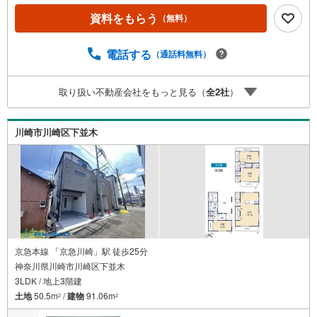
か一緒に物件を見てみたい」●「私はローンいくら借りられ
資料をもらう
（無料）
るのだろう？」●「買替えなので、自宅がいくらで売却でき
るか知りたい」 ●「車のローンがあるけど大丈夫かな？」●
「頭金は、どれくらいないと買えないの？」●「自営業者は
電話する
（通話料無料）
ローン通りにくいって本当？」などなど、住宅購入はわか
らないことばかり・・・。ご安心ください!!お力になれる事
取り扱い不動産会社をもっと見る（
全
2
社
）
がございましたら、誠心誠意 お手伝いをさせていただきま
す。【ベンハウス】にお任せ下さい！
川崎市川崎区下並木
京急本線 「京急川崎」駅 徒歩25分
神奈川県川崎市川崎区下並木
3LDK / 地上3階建
土地
50.5m
/
建物
91.06m
2
2