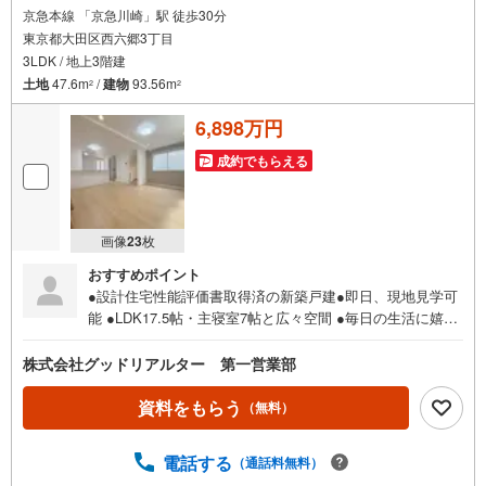
京急本線 「京急川崎」駅 徒歩30分
東京都大田区西六郷3丁目
3LDK / 地上3階建
土地
47.6m
/
建物
93.56m
2
2
6,898万円
成約でもらえる
画像
23
枚
おすすめポイント
●設計住宅性能評価書取得済の新築戸建●即日、現地見学可
能 ●LDK17.5帖・主寝室7帖と広々空間 ●毎日の生活に嬉し
い設備搭載●交通利便性が高く、買い物環境も充実！●『六
郷土手』駅徒歩9分の閑静な住宅街に立地━━━━━━━━
株式会社グッドリアルター 第一営業部
━━━━━━━━━━━━━━━■【まずは〈〈資料をもら
う〉〉をクリック！】周辺環境やWEBだけではわからない
資料をもらう
（無料）
情報もしっかりご説明させていただきます。〇ご自宅やご
指定の場所まで送迎も行っております。〇物件選びから、
電話する
（通話料無料）
購入後のことまで経験豊富なスタッフがサポートいたしま