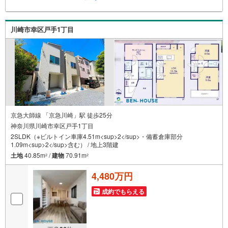
ローン通りにくいって本当？」などなど、住宅購入はわか
らないことばかり・・・。ご安心ください!!お力になれる事
がございましたら、誠心誠意 お手伝いをさせていただきま
川崎市幸区戸手1丁目
す。【ベンハウス】にお任せ下さい！
京急大師線 「京急川崎」駅 徒歩25分
神奈川県川崎市幸区戸手1丁目
2SLDK（※ビルトイン車庫4.51m<sup>2</sup>・備蓄倉庫部分
1.09m<sup>2</sup>含む） / 地上3階建
土地
40.85m
/
建物
70.91m
2
2
4,480万円
成約でもらえる