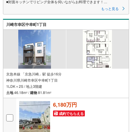
■対面キッチンでリビング全体を伺いながらお料理できます！
■食洗器でお片付けもラクラク
もっと見る
■ご見学をご希望のお客様、平日・休日問わず ご対応させていただきます。
川崎市幸区中幸町1丁目
■また、オンライン案内・相談などにも対応しております。
どうぞ お気軽にご連絡下さい。
その他にも・・・
●「この物件以外にも何件か一緒に物件を見てみたい」
●「私はローンいくら借りられるのだろう？」
●「買替えなので、自宅がいくらで売却できるか知りたい」
●「車のローンがあるけど大丈夫かな？」
●「頭金は、どれくらいないと買えないの？」
●「自営業者はローン通りにくいって本当？」
京急本線 「京急川崎」駅 徒歩16分
神奈川県川崎市幸区中幸町1丁目
などなど、住宅購入はわからないことばかり・・・。
1LDK＋2S / 地上3階建
ご安心ください!!
土地
46.18m
/
建物
81.81m
2
2
お力になれる事がございましたら、誠心誠意 お手伝いをさせていただきま
す。
6,180万円
【ベンハウス】にお任せ下さい！
成約でもらえる