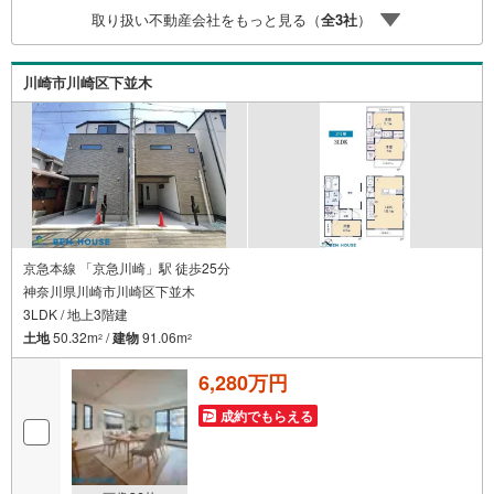
入はわからないことばかり・・・。ご安心ください!!お力に
取り扱い不動産会社をもっと見る（
全
3
社
）
なれる事がございましたら、誠心誠意 お手伝いをさせてい
ただきます。【ベンハウス】にお任せ下さい！
川崎市川崎区下並木
京急本線 「京急川崎」駅 徒歩25分
神奈川県川崎市川崎区下並木
3LDK / 地上3階建
土地
50.32m
/
建物
91.06m
2
2
6,280万円
成約でもらえる