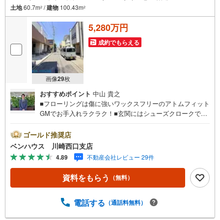
土地
60.7m
/
建物
100.43m
2
2
5,280万円
成約でもらえる
画像
29
枚
おすすめポイント
中山 貴之
■フローリングは傷に強いワックスフリーのアトムフィット
GMでお手入れラクラク！■玄関にはシューズクロークでた
っぷり収納可能、スッキリ片付きます■4居室の大型間取り
プランの3階建て邸宅 ■ご見学をご希望のお客様、平日・休
ゴールド推奨店
日問わず ご対応させていただきます。■また、オンライン
ベンハウス 川崎西口支店
案内・相談などにも対応しております。 どうぞ お気軽
4.89
不動産会社レビュー 29件
にご連絡下さい。その他にも・・・●「この物件以外にも何
件か一緒に物件を見てみたい」●「私はローンいくら借りら
資料をもらう
（無料）
れるのだろう？」●「買替えなので、自宅がいくらで売却で
きるか知りたい」 ●「車のローンがあるけど大丈夫か
な？」●「頭金は、どれくらいないと買えないの？」●「自
電話する
（通話料無料）
営業者はローン通りにくいって本当？」などなど、住宅購