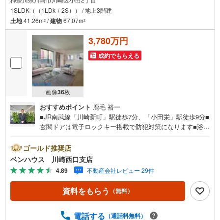
1SLDK（（1LDk＋2S）） / 地上3階建
土地
41.26m
/
建物
67.07m
2
2
3,780万円
成約でもらえる
画像
36
枚
おすすめポイント
鹿毛 裕一
■JR南武線「川崎新町」駅徒歩7分、「小田栄」駅徒歩9分■
玄関ドアは電子ロックキー搭載で防犯対策になります■浴室
TVを見ながらゆったりバスタイムできます■全居室2面採光
で風通し良好です ■ご見学をご希望のお客様、平日・休日
ゴールド推奨店
問わず ご対応させていただきます。■また、オンライン案
ベンハウス 川崎西口支店
内・相談などにも対応しております。 どうぞ お気軽に
4.89
不動産会社レビュー 29件
ご連絡下さい。その他にも・・・●「この物件以外にも何件
か一緒に物件を見てみたい」●「私はローンいくら借りられ
資料をもらう
（無料）
るのだろう？」●「買替えなので、自宅がいくらで売却でき
るか知りたい」 ●「車のローンがあるけど大丈夫かな？」●
「頭金は、どれくらいないと買えないの？」●「自営業者は
電話する
（通話料無料）