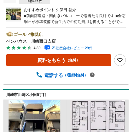
画像
36
枚
おすすめポイント
久保田 啓介
■前面南道路・南向きバルコニーで陽当たり良好です ■全窓
網戸が標準装備で新生活での初期費用を抑えることができ
ます！■パントリーは食品の在庫が一目で分かり取り出しも
ラクラク ■全居室2面採光■ご見学をご希望のお客様、平
ゴールド推奨店
日・休日問わず ご対応させていただきます。■また、オン
ベンハウス 川崎西口支店
ライン案内・相談などにも対応しております。 どうぞ
4.89
不動産会社レビュー 29件
お気軽にご連絡下さい。その他にも・・・●「この物件以外
にも何件か一緒に物件を見てみたい」●「私はローンいくら
資料をもらう
（無料）
借りられるのだろう？」●「買替えなので、自宅がいくらで
売却できるか知りたい」 ●「車のローンがあるけど大丈夫
かな？」●「頭金は、どれくらいないと買えないの？」●
電話する
（通話料無料）
「自営業者はローン通りにくいって本当？」などなど、住
宅購入はわからないことばかり・・・。ご安心ください!!お
力になれる事がございましたら、誠心誠意 お手伝いをさせ
川崎市川崎区小田5丁目
ていただきます。【ベンハウス】にお任せ下さい！