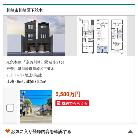
◎個別FP相談会 無料物件のご紹介だけでなく住宅ロー
ン・資金のご相談、まずは家探しについて話を聞きたいと
川崎市川崎区下並木
いう方も大歓迎です！年間8000棟以上の限定物件を発表し
ているオープンハウスだから出会える物件が多数ございま
す。ぜひお気軽にご連絡・ご相談ください！※限定物件:当
社のみ、もしくは当社を含めた数社でのみご紹介可能なオ
ープンハウス・ディベロップメントの物件
京急本線 「京急川崎」駅 徒歩21分
神奈川県川崎市川崎区下並木
2LDK＋S / 地上3階建
土地
46m
/
建物
86.2m
2
2
5,580万円
成約でもらえる
画像
24
枚
お気に入り登録内容を確認する
おすすめポイント
担当 スタッフ