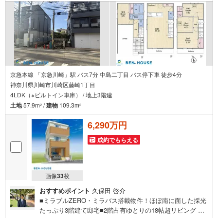
京急本線 「京急川崎」駅 バス7分 中島二丁目 バス停下車 徒歩4分
神奈川県川崎市川崎区藤崎1丁目
4LDK（※ビルトイン車庫） / 地上3階建
土地
57.9m
/
建物
109.3m
2
2
6,290万円
成約でもらえる
画像
33
枚
おすすめポイント
久保田 啓介
■ミラブルZERO・ミラバス搭載物件！ほぼ南に面した採光
たっぷり3階建て邸宅■2階占有ゆとりの18帖超リビング ■