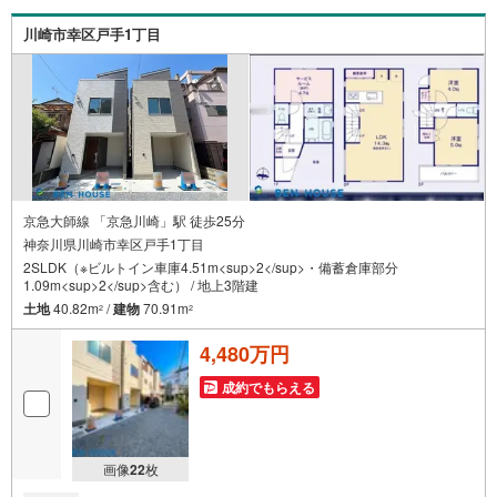
入はわからないことばかり・・・。ご安心ください!!お力に
なれる事がございましたら、誠心誠意 お手伝いをさせてい
川崎市幸区戸手1丁目
ただきます。【ベンハウス】にお任せ下さい！
京急大師線 「京急川崎」駅 徒歩25分
神奈川県川崎市幸区戸手1丁目
2SLDK（※ビルトイン車庫4.51m<sup>2</sup>・備蓄倉庫部分
1.09m<sup>2</sup>含む） / 地上3階建
土地
40.82m
/
建物
70.91m
2
2
4,480万円
成約でもらえる
画像
22
枚