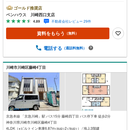
キッチンにはカップボード・パントリー完備でスッキリ片
付きますね！■ご見学をご希望のお客様、平日・休日問わず
ゴールド推奨店
ご対応させていただきます。■また、オンライン案内・相談
ベンハウス 川崎西口支店
などにも対応しております。 どうぞ お気軽にご連絡下
4.89
不動産会社レビュー 29件
さい。その他にも・・・●「この物件以外にも何件か一緒に
物件を見てみたい」●「私はローンいくら借りられるのだろ
資料をもらう
（無料）
う？」●「買替えなので、自宅がいくらで売却できるか知り
たい」 ●「車のローンがあるけど大丈夫かな？」●「頭金
は、どれくらいないと買えないの？」●「自営業者はローン
電話する
（通話料無料）
通りにくいって本当？」などなど、住宅購入はわからない
ことばかり・・・。ご安心ください!!お力になれる事がござ
いましたら、誠心誠意 お手伝いをさせていただきます。
川崎市川崎区藤崎4丁目
【ベンハウス】にお任せ下さい！
京急本線 「京急川崎」駅 バス15分 藤崎四丁目 バス停下車 徒歩2分
神奈川県川崎市川崎区藤崎4丁目
4LDK（※ビルトイン車庫6.87m<sup>2</sup>） / 地上3階建