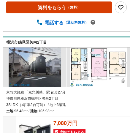
か一緒に物件を見てみたい」●「私はローンいくら借りられ
資料をもらう
（無料）
るのだろう？」●「買替えなので、自宅がいくらで売却でき
るか知りたい」 ●「車のローンがあるけど大丈夫かな？」●
「頭金は、どれくらいないと買えないの？」●「自営業者は
電話する
（通話料無料）
ローン通りにくいって本当？」などなど、住宅購入はわか
らないことばかり・・・。ご安心ください!!お力になれる事
がございましたら、誠心誠意 お手伝いをさせていただきま
横浜市鶴見区矢向2丁目
す。【ベンハウス】にお任せ下さい！
京急大師線 「京急川崎」駅 徒歩27分
神奈川県横浜市鶴見区矢向2丁目
3SLDK（※駐車2台可能） / 地上3階建
土地
95.43m
/
建物
105.98m
2
2
7,080万円
成約でもらえる