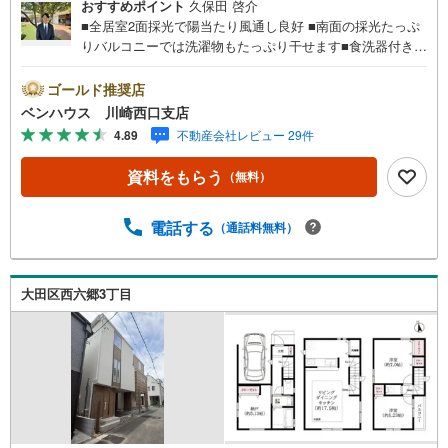
おすすめポイント
久保田 啓介
■全居室2面採光で陽当たり風通し良好 ■南面の採光たっぷ
りバルコニーでは洗濯物もたっぷり干せます■食洗器付きキ
ッチンでお片付けもラクラク、食後もゆったり過ごせます■
リビング階段採用■ご見学をご希望のお客様、平日・休日問
ゴールド推奨店
わず ご対応させていただきます。■また、オンライン案
ベンハウス 川崎西口支店
内・相談などにも対応しております。 どうぞ お気軽に
4.89
不動産会社レビュー 29件
ご連絡下さい。その他にも・・・●「この物件以外にも何件
か一緒に物件を見てみたい」●「私はローンいくら借りられ
資料をもらう
（無料）
るのだろう？」●「買替えなので、自宅がいくらで売却でき
るか知りたい」 ●「車のローンがあるけど大丈夫かな？」●
「頭金は、どれくらいないと買えないの？」●「自営業者は
電話する
（通話料無料）
ローン通りにくいって本当？」などなど、住宅購入はわか
らないことばかり・・・。ご安心ください!!お力になれる事
がございましたら、誠心誠意 お手伝いをさせていただきま
大田区西六郷3丁目
す。【ベンハウス】にお任せ下さい！