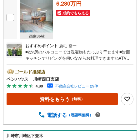
6,280万円
成約でもらえる
画像
36
枚
おすすめポイント
鹿毛 裕一
■2か所のバルコニーでは洗濯物もたっぷり干せます■対面
キッチンでリビングを伺いながらお料理できますね■TVモ
ニター付インターホンでは来客を確認してから対応できま
すので安心《ご見学いただけます！》営業時間内（9:30～2
ゴールド推奨店
1:00）は下記電話フォームよりお電話をしていただけると
ベンハウス 川崎西口支店
スムーズにご案内ができます。（水曜定休）創業1993年、
4.89
不動産会社レビュー 29件
ベンハウスは横浜を知り尽くし、横浜の不動産のことなら
どんなことでもご相談相手になれる自信がございます！お
資料をもらう
（無料）
客様に安心していただけるよう、誠心誠意ご対応させてい
ただきます。ベンハウスのサービス・ベンハウス倶楽部メ
ンバーには豊富な優待サービスをご提供・「お金の貯め
電話する
（通話料無料）
方」「使い方」「資産を守る方法」などをFPに無料相談・
ご購入いただいたお客様には毎年お花をお贈りし、お付き
合いを大切にたくさんのお客様の声に感謝し、これからも
川崎市川崎区下並木
一人ひとりに合ったお住まい探しをご提案してまいりま