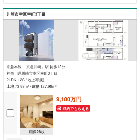
す！〇土日祝日はもちろん、お仕事終わりの時間帯でもご
案内いたします。当日案内希望など、お気軽にお問合せく
ださい！【営業時間10:00～19:00（定休日 火・水曜日）】
川崎市幸区幸町3丁目
〇ファイナンシャルプランナー・住宅ローンアドバイザ
ー、一級建築士が在籍しております。〇資金計画やご予算
の組み立て、住宅に関すること、補助金のことなどご相談
ください。お問い合わせお待ちしております！
京急本線 「京急川崎」駅 徒歩12分
神奈川県川崎市幸区幸町3丁目
2LDK＋2S / 地上3階建
土地
73.93m
/
建物
127.98m
2
2
9,180万円
成約でもらえる
画像
28
枚