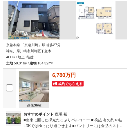
す。不動産売買のご相談なら、ベンハウスにお問い合わせ
ください！社員一同心よりお待ちしております。
京急本線 「京急川崎」駅 徒歩27分
神奈川県川崎市川崎区下並木
4LDK / 地上3階建
土地
59.31m
/
建物
104.32m
2
2
6,780万円
成約でもらえる
画像
36
枚
おすすめポイント
鹿毛 裕一
■南東に面した採光たっぷりバルコニー ■2階占有の約18帖
LDKではゆったり過ごせます■パントリーには食品のストッ