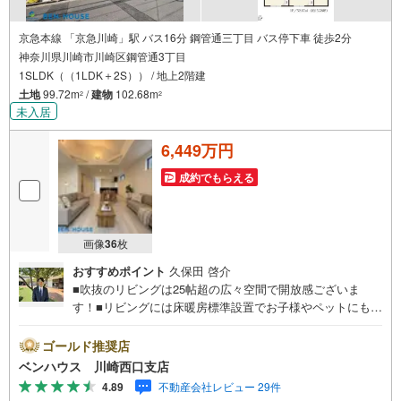
京急本線 「京急川崎」駅 バス16分 鋼管通三丁目 バス停下車 徒歩2分
神奈川県川崎市川崎区鋼管通3丁目
1SLDK（（1LDK＋2S）） / 地上2階建
土地
99.72m
/
建物
102.68m
2
2
未入居
6,449万円
成約でもらえる
画像
36
枚
おすすめポイント
久保田 啓介
■吹抜のリビングは25帖超の広々空間で開放感ございま
す！■リビングには床暖房標準設置でお子様やペットにも安
心設備 ■リビングは将来、間仕切りすることも可能、もう
一部屋増やせます！■ご見学をご希望のお客様、平日・休日
ゴールド推奨店
問わず ご対応させていただきます。■また、オンライン案
ベンハウス 川崎西口支店
内・相談などにも対応しております。 どうぞ お気軽に
4.89
不動産会社レビュー 29件
ご連絡下さい。その他にも・・・●「この物件以外にも何件