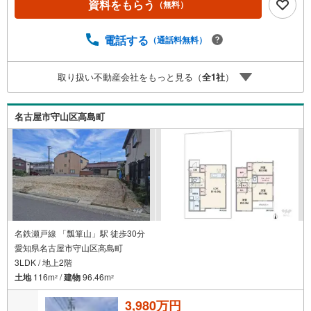
資料をもらう
（無料）
れるお客様にサービスをご用意しています。＼お仕事で忙
しい方へ/午前10時から午後7時まで”毎日”営業しています。
事前にご予約頂きましたら営業時間外でのご内覧もご対応
電話する
（通話料無料）
いたします。＼本物件の他にも気になる物件がある方へ/不
動産業者間で不動産情報が共有されているので、名古屋市
取り扱い不動産会社をもっと見る（
全
1
社
）
全域や、その他隣接エリアでもご内覧が可能です！ 【大曽
根営業所】○地下鉄名城線、JR中央線「大曽根」駅徒歩1分
○お子様が遊べるキッズスペースあり○定休日ございません
名古屋市守山区高島町
名鉄瀬戸線 「瓢箪山」駅 徒歩30分
愛知県名古屋市守山区高島町
3LDK / 地上2階
土地
116m
/
建物
96.46m
2
2
3,980万円