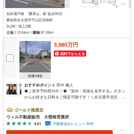
名鉄瀬戸線 「瓢箪山」駅 徒歩30分
愛知県名古屋市守山区高島町
3LDK / 地上2階
土地
112.64m
/
建物
97.09m
2
2
3,980万円
成約でもらえる
画像
14
枚
おすすめポイント
田中 颯人
◆ご見学予約受付中！◆『室内・現地を見学する』ボタン
からお好きな日時をご指定可能です！＼名古屋市北区、守
山区ご売却依頼数1位（2023年レインズ調べ）/名古屋市北
区、守山区の直接のご売却依頼を数多くいただいている不
ゴールド推奨店
動産仲介会社です。ネット上で分かる立地環境はもちろ
ウィル不動産販売 大曽根営業所
ん、過去にお任せいただいたお客様に現地の生の声をもと
4.61
不動産会社レビュー 26件
に住戸環境を提案致します。＼平日のお住まい探しの方へ/
弊社では平日にご内覧・契約など平日にお住まい探しをさ