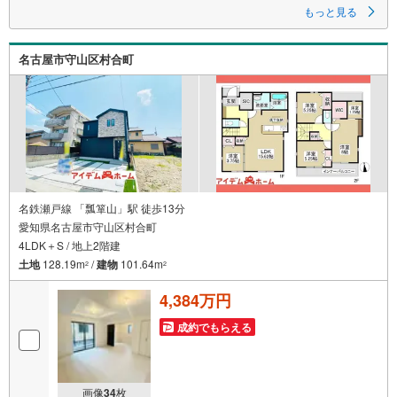
もっと見る
名古屋市守山区村合町
名鉄瀬戸線 「瓢箪山」駅 徒歩13分
愛知県名古屋市守山区村合町
4LDK＋S / 地上2階建
土地
128.19m
/
建物
101.64m
2
2
4,384万円
成約でもらえる
画像
34
枚