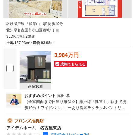
名鉄瀬戸線 「瓢箪山」駅 徒歩10分
愛知県名古屋市守山区西城1丁目
3LDK / 地上2階建
土地
157.23m
/
建物
93.98m
2
2
3,984万円
成約でもらえる
画像
30
枚
おすすめポイント
亦田 孝
【全室南向きで日当り確保☆】瀬戸線「瓢箪山」駅まで徒
歩10分！ワイドバルコニーあり洗濯ラクラク♪パントリ
ー・WIC完備！LDK広々18帖！即日案内可能！お問い合わ
せお待ちしております☆＼守山区西城2期☆全6棟【6号
ブロンズ推奨店
棟】/当日のご来店・ご見学、大歓迎♪【安心】耐震等級3取
アイデムホーム 名古屋東店
得【品質】設計住宅性能評価書、建設住宅性能評価書【充
-.--
不動産会社レビュー 2件