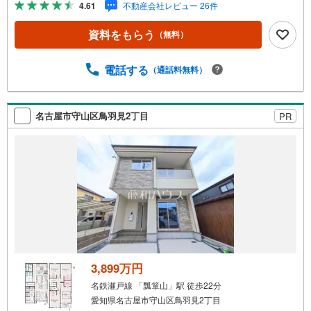
4.61
不動産会社レビュー 26件
に住戸環境を提案致します。＼平日のお住まい探しの方へ/
弊社では平日にご内覧・契約など平日にお住まい探しをさ
資料をもらう
（無料）
れるお客様にサービスをご用意しています。＼お仕事で忙
しい方へ/午前10時から午後7時まで”毎日”営業しています。
事前にご予約頂きましたら営業時間外でのご内覧もご対応
電話する
（通話料無料）
いたします。＼本物件の他にも気になる物件がある方へ/不
動産業者間で不動産情報が共有されているので、名古屋市
全域や、その他隣接エリアでもご内覧が可能です！ 【大曽
名古屋市守山区鳥羽見2丁目
PR
根営業所】○地下鉄名城線、JR中央線「大曽根」駅徒歩1分
○お子様が遊べるキッズスペースあり○定休日ございません
3,899万円
名鉄瀬戸線 「瓢箪山」駅 徒歩22分
愛知県名古屋市守山区鳥羽見2丁目