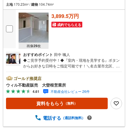
土地
170.23m
/
建物
104.74m
2
2
3,899.5万円
成約でもらえる
画像
29
枚
おすすめポイント
田中 颯人
◆ご見学予約受付中！◆『室内・現地を見学する』ボタン
からお好きな日時をご指定可能です！＼名古屋市北区、守
山区ご売却依頼数1位（2023年レインズ調べ）/名古屋市北
区、守山区の直接のご売却依頼を数多くいただいている不
ゴールド推奨店
動産仲介会社です。ネット上で分かる立地環境はもちろ
ウィル不動産販売 大曽根営業所
ん、過去にお任せいただいたお客様に現地の生の声をもと
4.61
不動産会社レビュー 26件
に住戸環境を提案致します。＼平日のお住まい探しの方へ/
弊社では平日にご内覧・契約など平日にお住まい探しをさ
資料をもらう
（無料）
れるお客様にサービスをご用意しています。＼お仕事で忙
しい方へ/午前10時から午後7時まで”毎日”営業しています。
事前にご予約頂きましたら営業時間外でのご内覧もご対応
電話する
（通話料無料）
いたします。＼本物件の他にも気になる物件がある方へ/不