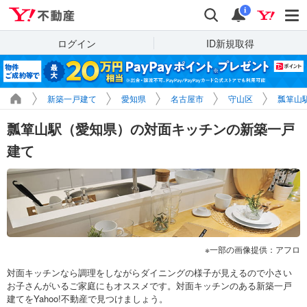
Yahoo!不動産
検索
通知
i
ログイン
ID新規取得
新築一戸建て
愛知県
名古屋市
守山区
瓢箪山
瓢箪山駅（愛知県）の対面キッチンの新築一戸
建て
一部の画像提供：アフロ
対面キッチンなら調理をしながらダイニングの様子が見えるので小さい
お子さんがいるご家庭にもオススメです。対面キッチンのある新築一戸
建てをYahoo!不動産で見つけましょう。