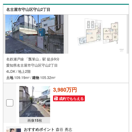
○お子様が遊べるキッズスペースあり○定休日ございません
名古屋市守山区守山2丁目
名鉄瀬戸線 「瓢箪山」駅 徒歩9分
愛知県名古屋市守山区守山2丁目
4LDK / 地上2階
土地
109.19m
/
建物
105.32m
2
2
3,980万円
成約でもらえる
画像
15
枚
おすすめポイント
森谷 勇志