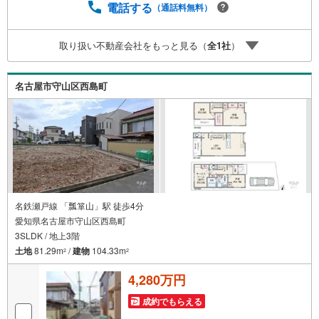
事前にご予約頂きましたら営業時間外でのご内覧もご対応
電話する
（通話料無料）
いたします。＼本物件の他にも気になる物件がある方へ/不
動産業者間で不動産情報が共有されているので、名古屋市
取り扱い不動産会社をもっと見る（
全
1
社
）
全域や、その他隣接エリアでもご内覧が可能です！ 【大曽
根営業所】○地下鉄名城線、JR中央線「大曽根」駅徒歩1分
○お子様が遊べるキッズスペースあり○定休日ございません
名古屋市守山区西島町
名鉄瀬戸線 「瓢箪山」駅 徒歩4分
愛知県名古屋市守山区西島町
3SLDK / 地上3階
土地
81.29m
/
建物
104.33m
2
2
4,280万円
成約でもらえる