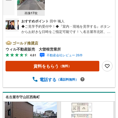
画像
17
枚
おすすめポイント
田中 颯人
◆ご見学予約受付中！◆『室内・現地を見学する』ボタン
からお好きな日時をご指定可能です！＼名古屋市北区、守
山区ご売却依頼数1位（2023年レインズ調べ）/名古屋市北
区、守山区の直接のご売却依頼を数多くいただいている不
ゴールド推奨店
動産仲介会社です。ネット上で分かる立地環境はもちろ
ウィル不動産販売 大曽根営業所
ん、過去にお任せいただいたお客様に現地の生の声をもと
4.61
不動産会社レビュー 26件
に住戸環境を提案致します。＼平日のお住まい探しの方へ/
弊社では平日にご内覧・契約など平日にお住まい探しをさ
資料をもらう
（無料）
れるお客様にサービスをご用意しています。＼お仕事で忙
しい方へ/午前10時から午後7時まで”毎日”営業しています。
事前にご予約頂きましたら営業時間外でのご内覧もご対応
電話する
（通話料無料）
いたします。＼本物件の他にも気になる物件がある方へ/不
動産業者間で不動産情報が共有されているので、名古屋市
全域や、その他隣接エリアでもご内覧が可能です！ 【大曽
名古屋市守山区西島町
根営業所】○地下鉄名城線、JR中央線「大曽根」駅徒歩1分
○お子様が遊べるキッズスペースあり○定休日ございません