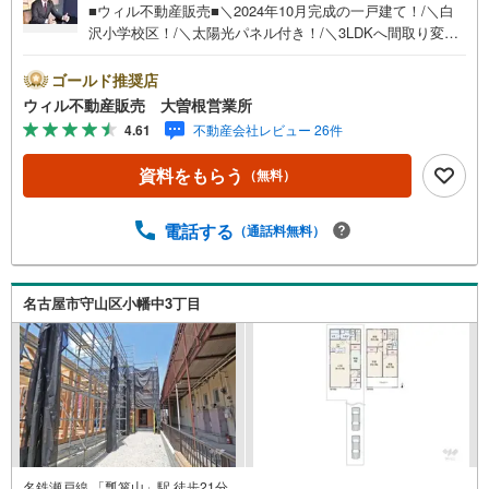
■ウィル不動産販売■＼2024年10月完成の一戸建て！/＼白
沢小学校区！/＼太陽光パネル付き！/＼3LDKへ間取り変更
可能！/*定休日なし！即ご対応可能！*＝＝＝＝＝＝＝＝＝
＝＝＝＝東証上場のウィルで安心取引！定休日無！平日特
ゴールド推奨店
典あり！住宅ローンもお任せ下さい！年間800組以上を担当
ウィル不動産販売 大曽根営業所
する専門部署が、あなたの住宅ローンをお手伝い！リフォ
4.61
不動産会社レビュー 26件
ーム・リノベも併せて相談可能！お子様連れのご家族も落
ち着いてお話ができるよう、キッズスペースを設置してい
資料をもらう
（無料）
ます。【営業時間 10:00-19:00】（年中無休）上記時間はお
電話が繋がりやすくなっております。ぜひお気軽にご連絡
下さい！現地を見学される場合は「室内・現地を見学する
電話する
（通話料無料）
（無料）」ボタンよりご希望の日時をご記入いただけます
とスムーズにご案内が可能です。
名古屋市守山区小幡中3丁目
名鉄瀬戸線 「瓢箪山」駅 徒歩21分