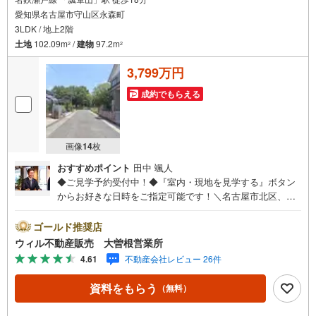
愛知県名古屋市守山区永森町
3LDK / 地上2階
土地
102.09m
/
建物
97.2m
2
2
3,799万円
成約でもらえる
画像
14
枚
おすすめポイント
田中 颯人
◆ご見学予約受付中！◆『室内・現地を見学する』ボタン
からお好きな日時をご指定可能です！＼名古屋市北区、守
山区ご売却依頼数1位（2023年レインズ調べ）/名古屋市北
区、守山区の直接のご売却依頼を数多くいただいている不
ゴールド推奨店
動産仲介会社です。ネット上で分かる立地環境はもちろ
ウィル不動産販売 大曽根営業所
ん、過去にお任せいただいたお客様に現地の生の声をもと
4.61
不動産会社レビュー 26件
に住戸環境を提案致します。＼平日のお住まい探しの方へ/
弊社では平日にご内覧・契約など平日にお住まい探しをさ
資料をもらう
（無料）
れるお客様にサービスをご用意しています。＼お仕事で忙
しい方へ/午前10時から午後7時まで”毎日”営業しています。