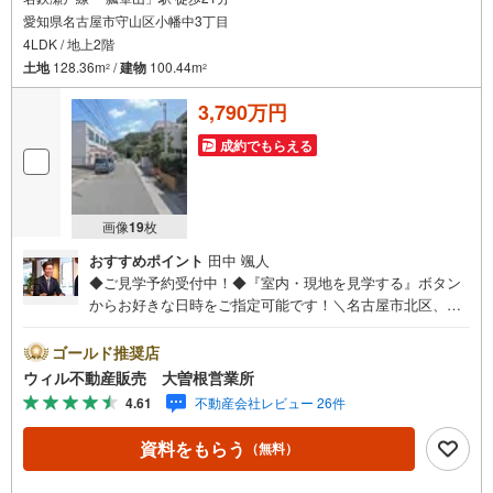
愛知県名古屋市守山区小幡中3丁目
4LDK / 地上2階
土地
128.36m
/
建物
100.44m
2
2
3,790万円
成約でもらえる
画像
19
枚
おすすめポイント
田中 颯人
◆ご見学予約受付中！◆『室内・現地を見学する』ボタン
からお好きな日時をご指定可能です！＼名古屋市北区、守
山区ご売却依頼数1位（2023年レインズ調べ）/名古屋市北
区、守山区の直接のご売却依頼を数多くいただいている不
ゴールド推奨店
動産仲介会社です。ネット上で分かる立地環境はもちろ
ウィル不動産販売 大曽根営業所
ん、過去にお任せいただいたお客様に現地の生の声をもと
4.61
不動産会社レビュー 26件
に住戸環境を提案致します。＼平日のお住まい探しの方へ/
弊社では平日にご内覧・契約など平日にお住まい探しをさ
資料をもらう
（無料）
れるお客様にサービスをご用意しています。＼お仕事で忙
しい方へ/午前10時から午後7時まで”毎日”営業しています。