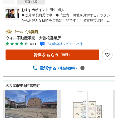
画像
14
枚
おすすめポイント
田中 颯人
◆ご見学予約受付中！◆『室内・現地を見学する』ボタン
からお好きな日時をご指定可能です！＼名古屋市北区、守
山区ご売却依頼数1位（2023年レインズ調べ）/名古屋市北
区、守山区の直接のご売却依頼を数多くいただいている不
ゴールド推奨店
動産仲介会社です。ネット上で分かる立地環境はもちろ
ウィル不動産販売 大曽根営業所
ん、過去にお任せいただいたお客様に現地の生の声をもと
4.61
不動産会社レビュー 26件
に住戸環境を提案致します。＼平日のお住まい探しの方へ/
弊社では平日にご内覧・契約など平日にお住まい探しをさ
資料をもらう
（無料）
れるお客様にサービスをご用意しています。＼お仕事で忙
しい方へ/午前10時から午後7時まで”毎日”営業しています。
事前にご予約頂きましたら営業時間外でのご内覧もご対応
電話する
（通話料無料）
いたします。＼本物件の他にも気になる物件がある方へ/不
動産業者間で不動産情報が共有されているので、名古屋市
全域や、その他隣接エリアでもご内覧が可能です！ 【大曽
名古屋市守山区高島町
根営業所】○地下鉄名城線、JR中央線「大曽根」駅徒歩1分
○お子様が遊べるキッズスペースあり○定休日ございません