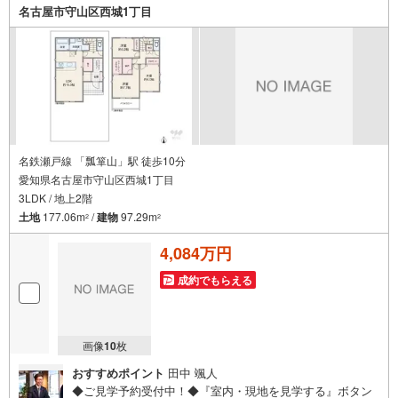
全域や、その他隣接エリアでもご内覧が可能です！ 【大曽
名古屋市守山区西城1丁目
根営業所】○地下鉄名城線、JR中央線「大曽根」駅徒歩1分
○お子様が遊べるキッズスペースあり○定休日ございません
名鉄瀬戸線 「瓢箪山」駅 徒歩10分
愛知県名古屋市守山区西城1丁目
3LDK / 地上2階
土地
177.06m
/
建物
97.29m
2
2
4,084万円
成約でもらえる
画像
10
枚
おすすめポイント
田中 颯人
◆ご見学予約受付中！◆『室内・現地を見学する』ボタン