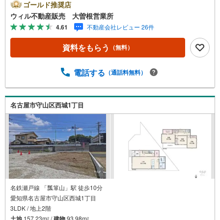
区、守山区の直接のご売却依頼を数多くいただいている不
ゴールド推奨店
動産仲介会社です。ネット上で分かる立地環境はもちろ
ウィル不動産販売 大曽根営業所
ん、過去にお任せいただいたお客様に現地の生の声をもと
4.61
不動産会社レビュー 26件
に住戸環境を提案致します。＼平日のお住まい探しの方へ/
弊社では平日にご内覧・契約など平日にお住まい探しをさ
資料をもらう
（無料）
れるお客様にサービスをご用意しています。＼お仕事で忙
しい方へ/午前10時から午後7時まで”毎日”営業しています。
事前にご予約頂きましたら営業時間外でのご内覧もご対応
電話する
（通話料無料）
いたします。＼本物件の他にも気になる物件がある方へ/不
動産業者間で不動産情報が共有されているので、名古屋市
全域や、その他隣接エリアでもご内覧が可能です！ 【大曽
名古屋市守山区西城1丁目
根営業所】○地下鉄名城線、JR中央線「大曽根」駅徒歩1分
○お子様が遊べるキッズスペースあり○定休日ございません
名鉄瀬戸線 「瓢箪山」駅 徒歩10分
愛知県名古屋市守山区西城1丁目
3LDK / 地上2階
土地
157.23m
/
建物
93.98m
2
2