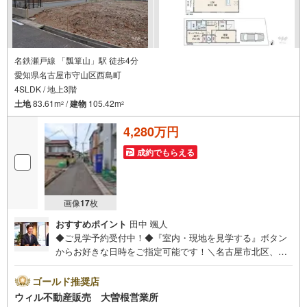
名鉄瀬戸線 「瓢箪山」駅 徒歩4分
愛知県名古屋市守山区西島町
4SLDK / 地上3階
土地
83.61m
/
建物
105.42m
2
2
4,280万円
成約でもらえる
画像
17
枚
おすすめポイント
田中 颯人
◆ご見学予約受付中！◆『室内・現地を見学する』ボタン
からお好きな日時をご指定可能です！＼名古屋市北区、守
山区ご売却依頼数1位（2023年レインズ調べ）/名古屋市北
区、守山区の直接のご売却依頼を数多くいただいている不
ゴールド推奨店
動産仲介会社です。ネット上で分かる立地環境はもちろ
ウィル不動産販売 大曽根営業所
ん、過去にお任せいただいたお客様に現地の生の声をもと