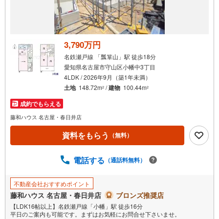
受
け
取
る
3,790万円
・
名鉄瀬戸線 「瓢箪山」駅 徒歩18分
条
愛知県名古屋市守山区小幡中3丁目
件
4LDK / 2026年9月（築1年未満）
を
土地
148.72m
/
建物
100.44m
2
2
マ
成約でもらえる
イ
ペ
藤和ハウス 名古屋・春日井店
ー
資料をもらう
（無料）
ジ
に
電話する
保
（通話料無料）
存
す
不動産会社おすすめポイント
る
藤和ハウス 名古屋・春日井店
ブロンズ推奨店
【LDK16帖以上】名鉄瀬戸線「小幡」駅 徒歩16分
平日のご案内も可能です。まずはお気軽にお問合せ下さいませ。