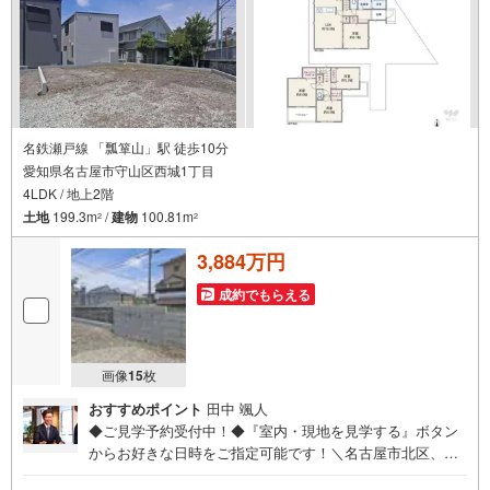
名鉄瀬戸線 「瓢箪山」駅 徒歩10分
愛知県名古屋市守山区西城1丁目
4LDK / 地上2階
土地
199.3m
/
建物
100.81m
2
2
3,884万円
成約でもらえる
画像
15
枚
おすすめポイント
田中 颯人
◆ご見学予約受付中！◆『室内・現地を見学する』ボタン
からお好きな日時をご指定可能です！＼名古屋市北区、守
山区ご売却依頼数1位（2023年レインズ調べ）/名古屋市北