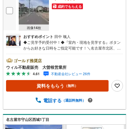
成約でもらえる
画像
14
枚
おすすめポイント
田中 颯人
◆ご見学予約受付中！◆『室内・現地を見学する』ボタン
からお好きな日時をご指定可能です！＼名古屋市北区、守
山区ご売却依頼数1位（2023年レインズ調べ）/名古屋市北
区、守山区の直接のご売却依頼を数多くいただいている不
ゴールド推奨店
動産仲介会社です。ネット上で分かる立地環境はもちろ
ウィル不動産販売 大曽根営業所
ん、過去にお任せいただいたお客様に現地の生の声をもと
4.61
不動産会社レビュー 26件
に住戸環境を提案致します。＼平日のお住まい探しの方へ/
弊社では平日にご内覧・契約など平日にお住まい探しをさ
資料をもらう
（無料）
れるお客様にサービスをご用意しています。＼お仕事で忙
しい方へ/午前10時から午後7時まで”毎日”営業しています。
事前にご予約頂きましたら営業時間外でのご内覧もご対応
電話する
（通話料無料）
いたします。＼本物件の他にも気になる物件がある方へ/不
動産業者間で不動産情報が共有されているので、名古屋市
全域や、その他隣接エリアでもご内覧が可能です！ 【大曽
名古屋市守山区西城1丁目
根営業所】○地下鉄名城線、JR中央線「大曽根」駅徒歩1分
○お子様が遊べるキッズスペースあり○定休日ございません