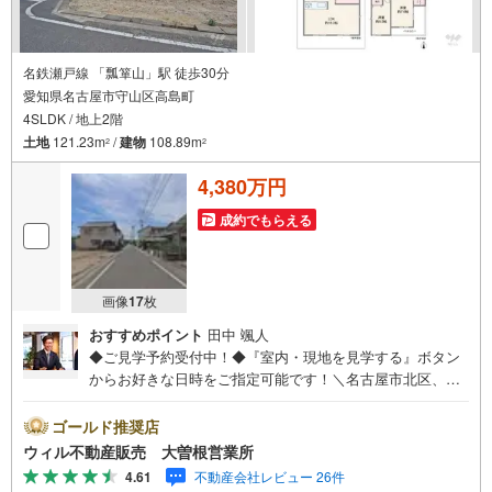
名鉄瀬戸線 「瓢箪山」駅 徒歩30分
愛知県名古屋市守山区高島町
4SLDK / 地上2階
土地
121.23m
/
建物
108.89m
2
2
4,380万円
成約でもらえる
画像
17
枚
おすすめポイント
田中 颯人
◆ご見学予約受付中！◆『室内・現地を見学する』ボタン
からお好きな日時をご指定可能です！＼名古屋市北区、守
山区ご売却依頼数1位（2023年レインズ調べ）/名古屋市北
区、守山区の直接のご売却依頼を数多くいただいている不
ゴールド推奨店
動産仲介会社です。ネット上で分かる立地環境はもちろ
ウィル不動産販売 大曽根営業所
ん、過去にお任せいただいたお客様に現地の生の声をもと
4.61
不動産会社レビュー 26件
に住戸環境を提案致します。＼平日のお住まい探しの方へ/