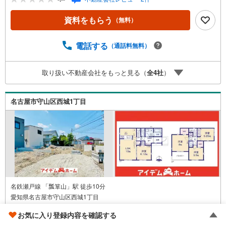
実】浴室換気乾燥機、浄水器、LOW-Eガラス■ゆとりーと
ライン「金屋」駅 徒歩8分（約640m）■名鉄瀬戸線「瓢箪
資料をもらう
（無料）
山」駅 徒歩10分（約740m）■西城小学校:徒歩4分（約310
m）■守山中学校:徒歩5分（約330m）＜自己資金0円でも大
丈夫！＞*水曜日も営業しております！*今から見たい！聞
電話する
（通話料無料）
きたい！にスピード対応！*自己資金なしでも購入出来ま
す！*自営業の方・買い替えの方など資金計画でご不安な方
取り扱い不動産会社をもっと見る（
全
4
社
）
もおまかせください！弊社HPにて物件のルームツアーMOV
IEを公開中!!写真だけでは伝わらない物件の魅力をたっぷり
ご紹介しております♪
名古屋市守山区西城1丁目
名鉄瀬戸線 「瓢箪山」駅 徒歩10分
愛知県名古屋市守山区西城1丁目
4LDK / 地上2階建
お気に入り登録内容を確認する
土地
199.3m
/
建物
100.81m
2
2