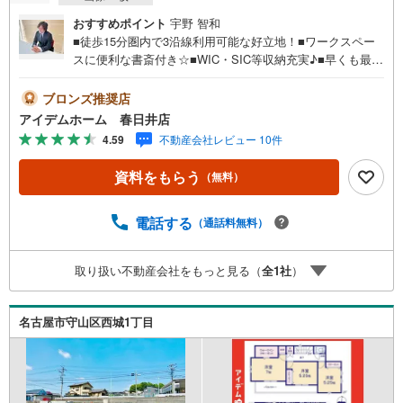
おすすめポイント
宇野 智和
■徒歩15分圏内で3沿線利用可能な好立地！■ワークスペー
スに便利な書斎付き☆■WIC・SIC等収納充実♪■早くも最終
1棟！・西城小学校:徒歩5分（340m）・守山中学校:徒歩8
分（640m）・名鉄瀬戸線「瓢箪山」駅:徒歩13分（1010
ブロンズ推奨店
m） 年末年始以外休まず営業！当日案内OK、自己資金な
アイデムホーム 春日井店
しでもOK！お仕事終わりでのご案内もご相談下さい！●ご
4.59
不動産会社レビュー 10件
来店のメリット・ネット掲載以外の販売予定物件情報の提
供・物件の販売状況や工事進捗状況の提供・豊富な物件情
資料をもらう
（無料）
報の中からお客様のご要望に合わせた物件のご紹介●住宅ロ
ーンについて豊富な販売実績により、お客様のご希望や条
件に合う最適な提案をさせて頂きます。・勤続年数が短い
電話する
（通話料無料）
方、自営業者の方・車のローンやクレジット、キャッシン
グの借入がある方・自己資金がない、支払いに不安のある
取り扱い不動産会社をもっと見る（
全
1
社
）
方など他にもご不安、心配な事がある方は何でもご相談下
さい。
名古屋市守山区西城1丁目