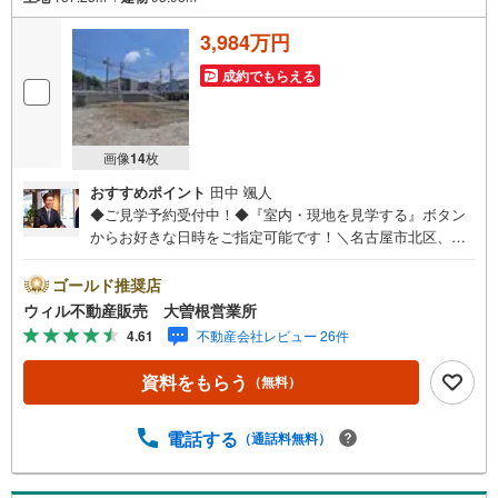
3,984万円
成約でもらえる
画像
14
枚
おすすめポイント
田中 颯人
◆ご見学予約受付中！◆『室内・現地を見学する』ボタン
からお好きな日時をご指定可能です！＼名古屋市北区、守
山区ご売却依頼数1位（2023年レインズ調べ）/名古屋市北
区、守山区の直接のご売却依頼を数多くいただいている不
ゴールド推奨店
動産仲介会社です。ネット上で分かる立地環境はもちろ
ウィル不動産販売 大曽根営業所
ん、過去にお任せいただいたお客様に現地の生の声をもと
4.61
不動産会社レビュー 26件
に住戸環境を提案致します。＼平日のお住まい探しの方へ/
弊社では平日にご内覧・契約など平日にお住まい探しをさ
資料をもらう
（無料）
れるお客様にサービスをご用意しています。＼お仕事で忙
しい方へ/午前10時から午後7時まで”毎日”営業しています。
事前にご予約頂きましたら営業時間外でのご内覧もご対応
電話する
（通話料無料）
いたします。＼本物件の他にも気になる物件がある方へ/不
動産業者間で不動産情報が共有されているので、名古屋市