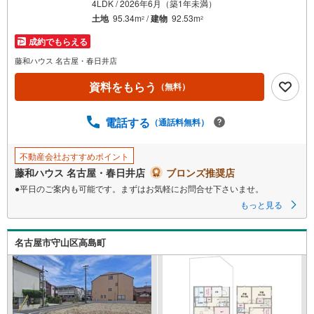
4LDK / 2026年6月（築1年未満）
土地
95.34m
/
建物
92.53m
2
2
成約でもらえる
藤和ハウス 名古屋・春日井店
資料をもらう
（無料）
電話する
（通話料無料）
不動産会社おすすめポイント
藤和ハウス 名古屋・春日井店
ブロンズ推奨店
●平日のご案内も可能です。まずはお気軽にお問合せ下さいませ。
もっと見る
名古屋市守山区高島町