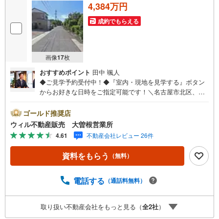
4,384万円
成約でもらえる
画像
17
枚
おすすめポイント
田中 颯人
◆ご見学予約受付中！◆『室内・現地を見学する』ボタン
からお好きな日時をご指定可能です！＼名古屋市北区、守
山区ご売却依頼数1位（2023年レインズ調べ）/名古屋市北
区、守山区の直接のご売却依頼を数多くいただいている不
ゴールド推奨店
動産仲介会社です。ネット上で分かる立地環境はもちろ
ウィル不動産販売 大曽根営業所
ん、過去にお任せいただいたお客様に現地の生の声をもと
4.61
不動産会社レビュー 26件
に住戸環境を提案致します。＼平日のお住まい探しの方へ/
弊社では平日にご内覧・契約など平日にお住まい探しをさ
資料をもらう
（無料）
れるお客様にサービスをご用意しています。＼お仕事で忙
しい方へ/午前10時から午後7時まで”毎日”営業しています。
事前にご予約頂きましたら営業時間外でのご内覧もご対応
電話する
（通話料無料）
いたします。＼本物件の他にも気になる物件がある方へ/不
動産業者間で不動産情報が共有されているので、名古屋市
取り扱い不動産会社をもっと見る（
全
2
社
）
全域や、その他隣接エリアでもご内覧が可能です！ 【大曽
根営業所】○地下鉄名城線、JR中央線「大曽根」駅徒歩1分