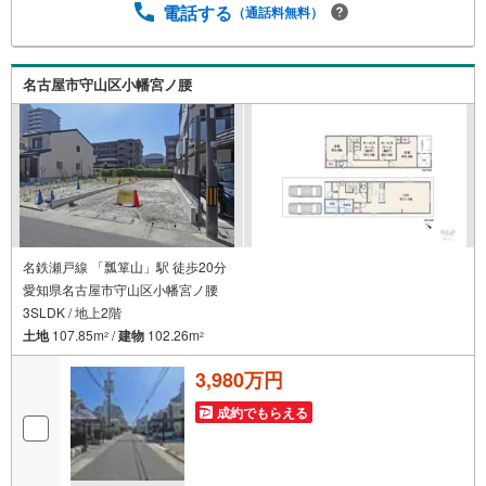
事前にご予約頂きましたら営業時間外でのご内覧もご対応
電話する
（通話料無料）
いたします。＼本物件の他にも気になる物件がある方へ/不
動産業者間で不動産情報が共有されているので、名古屋市
全域や、その他隣接エリアでもご内覧が可能です！ 【大曽
名古屋市守山区小幡宮ノ腰
根営業所】○地下鉄名城線、JR中央線「大曽根」駅徒歩1分
○お子様が遊べるキッズスペースあり○定休日ございません
名鉄瀬戸線 「瓢箪山」駅 徒歩20分
愛知県名古屋市守山区小幡宮ノ腰
3SLDK / 地上2階
土地
107.85m
/
建物
102.26m
2
2
3,980万円
成約でもらえる