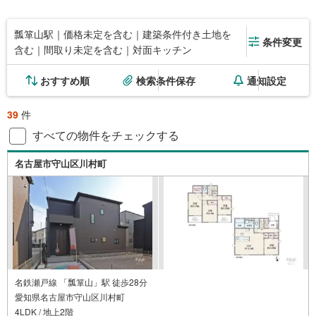
瓢箪山駅｜価格未定を含む｜建築条件付き土地を
条件変更
含む｜間取り未定を含む｜対面キッチン
おすすめ順
検索条件保存
通知設定
39
件
すべての物件をチェックする
名古屋市守山区川村町
名鉄瀬戸線 「瓢箪山」駅 徒歩28分
愛知県名古屋市守山区川村町
4LDK / 地上2階