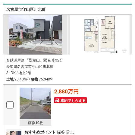
動産業者間で不動産情報が共有されているので、名古屋市
全域や、その他隣接エリアでもご内覧が可能です！ 【大曽
名古屋市守山区川北町
根営業所】○地下鉄名城線、JR中央線「大曽根」駅徒歩1分
○お子様が遊べるキッズスペースあり○定休日ございません
名鉄瀬戸線 「瓢箪山」駅 徒歩32分
愛知県名古屋市守山区川北町
3LDK / 地上2階
土地
95.43m
/
建物
75.34m
2
2
2,880万円
成約でもらえる
画像
19
枚
おすすめポイント
森谷 勇志