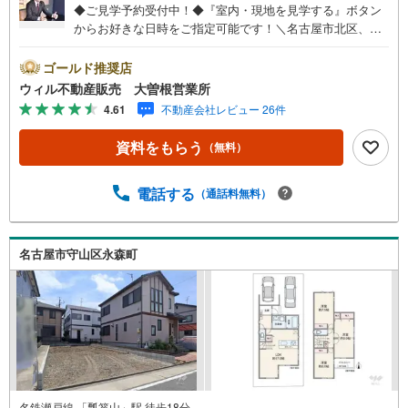
◆ご見学予約受付中！◆『室内・現地を見学する』ボタン
からお好きな日時をご指定可能です！＼名古屋市北区、守
山区ご売却依頼数1位（2023年レインズ調べ）/名古屋市北
区、守山区の直接のご売却依頼を数多くいただいている不
ゴールド推奨店
動産仲介会社です。ネット上で分かる立地環境はもちろ
ウィル不動産販売 大曽根営業所
ん、過去にお任せいただいたお客様に現地の生の声をもと
4.61
不動産会社レビュー 26件
に住戸環境を提案致します。＼平日のお住まい探しの方へ/
弊社では平日にご内覧・契約など平日にお住まい探しをさ
資料をもらう
（無料）
れるお客様にサービスをご用意しています。＼お仕事で忙
しい方へ/午前10時から午後7時まで”毎日”営業しています。
事前にご予約頂きましたら営業時間外でのご内覧もご対応
電話する
（通話料無料）
いたします。＼本物件の他にも気になる物件がある方へ/不
動産業者間で不動産情報が共有されているので、名古屋市
全域や、その他隣接エリアでもご内覧が可能です！ 【大曽
名古屋市守山区永森町
根営業所】○地下鉄名城線、JR中央線「大曽根」駅徒歩1分
○お子様が遊べるキッズスペースあり○定休日ございません
名鉄瀬戸線 「瓢箪山」駅 徒歩18分