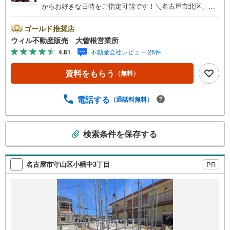
からお好きな日時をご指定可能です！＼名古屋市北区、守
山区ご売却依頼数1位（2023年レインズ調べ）/名古屋市北
区、守山区の直接のご売却依頼を数多くいただいている不
ゴールド推奨店
動産仲介会社です。ネット上で分かる立地環境はもちろ
ウィル不動産販売 大曽根営業所
ん、過去にお任せいただいたお客様に現地の生の声をもと
4.61
不動産会社レビュー 26件
に住戸環境を提案致します。＼平日のお住まい探しの方へ/
弊社では平日にご内覧・契約など平日にお住まい探しをさ
資料をもらう
（無料）
れるお客様にサービスをご用意しています。＼お仕事で忙
しい方へ/午前10時から午後7時まで”毎日”営業しています。
事前にご予約頂きましたら営業時間外でのご内覧もご対応
電話する
（通話料無料）
いたします。＼本物件の他にも気になる物件がある方へ/不
動産業者間で不動産情報が共有されているので、名古屋市
こ
全域や、その他隣接エリアでもご内覧が可能です！ 【大曽
検索条件を保存する
の
根営業所】○地下鉄名城線、JR中央線「大曽根」駅徒歩1分
検
○お子様が遊べるキッズスペースあり○定休日ございません
索
名古屋市守山区小幡中3丁目
PR
条
件
で
通
知
を