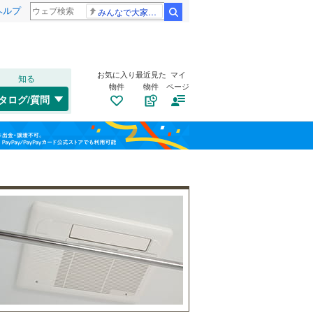
ヘルプ
みんなで大家さん 2881億円
検索
お気に入り
最近見た
マイ
知る
物件
物件
ページ
千歳線
(
0
)
タログ/質問
日高本線
(
0
)
トイレ２か所
（
48
）
福島
宗谷本線
(
0
)
(
53
)
(
37
)
(
44
)
太陽光発電システム
（
11
）
栃木
群馬
山梨
東北本線
(
1,915
)
川越線
(
645
)
(
26
)
(
184
)
(
62
)
吾妻線
(
46
)
日光線
(
165
)
南道路
（
14
）
仙石線
(
213
)
和歌山
大船渡線
(
15
)