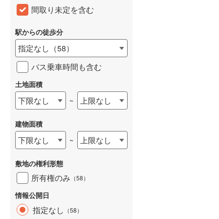
間取り未定を含む
和歌山線
(
93
)
東西線
(
37
)
駅からの徒歩分
指定なし
（
58
）
予讃線
(
1
)
バス乗車時間も含む
高徳線
(
1
)
土地面積
牟岐線
(
3
)
下限なし
上限なし
~
山陽本線（JR九州）
(
31
)
篠栗線
(
183
)
建物面積
指宿枕崎線
(
147
)
下限なし
上限なし
~
筑肥線
(
172
)
敷地の権利形態
久大本線
(
88
)
所有権のみ
（
58
）
日田彦山線
(
98
)
情報公開日
指定なし
（
58
）
筑豊本線
(
169
)