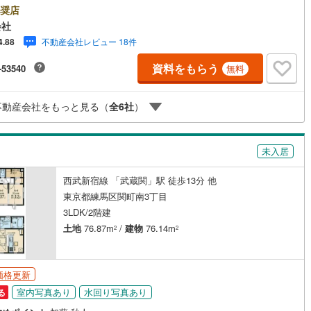
です・・・ 西荻窪に創業44年、地域密着の不動産会社です。 不動産購
奨店
け
（
0
）
平屋・1階建て
（
0
）
買換えには、不安がつきもの。 物件の選定や住宅ローンはもちろん地域密
7
)
鶴見線
(
81
)
会社
こその情報をお伝え、ご提案いたします。 お気軽にご相談、ご来社
ルーム（納戸）
不動産会社レビュー 18件
4.88
会社です。スタッフ一同、心よりお待ちしております。 同じ立地、同じ
732
)
根岸線
(
391
)
は存在しません。唯一無二の不動産をお手伝いいたします。 キッズルーム
資料をもらう
-53540
無料
・チャイルド-シートの用意もございます。 ご家族で楽しくご検討頂けるよ
363
)
中央本線（JR東日本）
(
1,288
)
内しておりますのでぜひ、お気軽にお問い合わせください。 営業時間:
 - 20:00
206
)
八高線
(
775
)
不動産会社をもっと見る（
全
6
社
）
ッチン
（
4
）
対面キッチン
（
55
）
11
)
大糸線（JR東日本）
(
4
)
各駅停車）
(
737
)
埼京線
(
821
)
未入居
東海道本線（JR東海）
(
1,453
)
西武新宿線 「武蔵関」駅 徒歩13分 他
機あり
（
58
）
東京都練馬区関町南3丁目
)
飯田線
(
191
)
3LDK/2階建
庭
4
)
高山本線（JR東海）
(
85
)
土地
76.87m
/
建物
76.14m
2
2
ッキあり
（
1
）
JR東海）
(
227
)
紀勢本線（JR東海）
(
7
)
価格更新
博多南線
(
232
)
室内写真あり
水回り写真あり
る
R西日本）
(
0
)
北陸本線
(
13
)
インクローゼット
床下収納
（
36
）