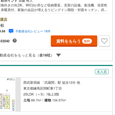
すめポイント
加藤 秋人
南向きの3LDK。WIC2か所など収納豊富。充実の設備。食洗機、浴室乾
0
)
七尾線
(
0
)
、床暖房付。家族の会話が増えるリビングイン階段・対面キッチン。武蔵
徒歩13分、バス便利用で吉祥寺駅へもアクセス可能な通勤通学に便利な立
高山本線（JR西日本）
(
0
)
契約、入居関連など
 ・・・地域密着昭和建物です・・・ 西荻窪に創業44年、地域密着の不動
奨店
社です。 不動産購入、買換えには、不安がつきもの。 物件の選定や住宅
会社
JR西日本）
(
3
)
湖西線
(
88
)
能
（
15
）
ンはもちろん地域密着だからこその情報をお伝え、ご提案いたします。
不動産会社レビュー 18件
4.88
軽にご相談、ご来社頂ける会社です。スタッフ一同、心よりお待ちしてお
福知山線
(
229
)
一無二の不動産をお手伝いい
応
資料をもらう
-53540
無料
ます。 キッズルーム充実・チャイルド-シートの用意もございます。 ご家
65
)
播但線
(
53
)
楽しくご検討頂けるようご案内しておりますのでぜひ、お気軽にお問い合
ン内見(相談)可
（
40
）
IT重説可
（
33
）
わせください。 営業時間: 9:00 - 20:00
)
津山線
(
17
)
動産会社をもっと見る（
全
18
社
）
)
伯備線
(
63
)
ン対応とは？
未入居
)
呉線
(
84
)
西武新宿線 「武蔵関」駅 徒歩12分 他
山口線
(
2
)
東京都練馬区関町東1丁目
2
)
美祢線
(
0
)
2SLDK（＋S）/地上3階
土地
69.7m
/
建物
134.57m
2
2
因美線
(
0
)
草津線
(
40
)