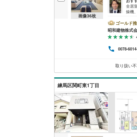
おす
（
27
）
全居室
越美北線
(
燥機
画像
36
枚
関駅
氷見線
(
0
)
販売、価格、
地。
ゴールド推
産会
昭和建物株式
紀勢本線（
即入居可
ロー
お気
桜島線
(
2
)
ります。 同じ立地、同じ建物は存在しません。唯
オンライン対
0078-6014
たし
加古川線
(
族で
オンライ
赤穂線
(
43
取り扱い不
宇野線
(
36
オンライ
練馬区関町東1丁目
福塩線
(
32
岩徳線
(
0
)
小野田線
(
舞鶴線
(
4
)
木次線
(
0
)