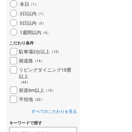
本日
（
1
）
北海道新幹線
(
0
)
3日以内
（
1
）
山形新幹線
(
436
)
5日以内
（
3
）
東海道新幹線
(
553
)
1週間以内
（
4
）
九州新幹線
(
194
)
こだわり条件
駐車場2台以上
（
13
）
南道路
（
14
）
札幌市営地下鉄東豊線
(
0
)
リビングダイニング15畳
以上
東京メトロ銀座線
(
14
)
（
44
）
東京メトロ日比谷線
(
52
)
前道6m以上
（
12
）
東京メトロ有楽町線
(
186
)
平坦地
（
22
）
東京メトロ副都心線
(
191
)
すべてのこだわりを見る
都営新宿線
(
379
)
キーワードで探す
横浜市営地下鉄グリーンライン