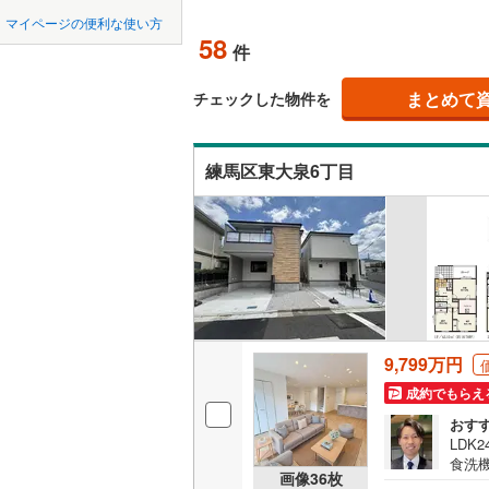
中国
LD
鳥取
北上線
(
0
)
マイページの便利な使い方
58
リビング
件
山田線
(
0
)
四国
徳島
（
44
）
大湊線
(
0
)
まとめて
チェックした物件を
九州・沖縄
福岡
構造・規模・
只見線
(
6
)
練馬区東大泉6丁目
耐震、免
奥羽本線
(
（
33
）
男鹿線
(
0
)
0
0
0
0
0
0
該当物件
該当物件
該当物件
該当物件
該当物件
該当物件
件
件
件
件
件
件
長期優良
羽越本線
(
飯山線
(
0
)
立地
湘南新宿
9,799万円
(
1,843
)
最寄りの
成約でもらえ
外房線
(
19
間取り、居室
おす
成田線
(
20
LDK
食洗
吹き抜け
画像
36
枚
学園
東金線
(
31