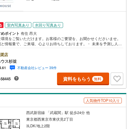
48
)
宮崎空港線
(
23
)
線
(
504
)
上越新幹線
(
305
)
室内写真あり
水回り写真あり
る
線
(
253
)
北陸新幹線
(
309
)
すめポイント
有住 昂大
線
(
224
)
北陸新幹線（JR西日本）
(
2
)
な環境をご覧いただけます。お客様のご要望を、お聞かせくださいませ。
制と情報量で、ご来場、心よりお待ちしております。・ 未来を予測し人生
幹線
(
16
)
から始まる「未来カレンダー」のご提案。・ 未来に起こるであろうご自宅
ォームをオンライン上でご提案「ミラカレクラブ」。・ 不動産売却時、ご
奨店
を綺麗にかつ瀟洒にさせるCG加工ホームステイジングサービス。・ 購入
ハウス杉並
地下鉄南北線
(
1
)
札幌市営地下鉄東西線
(
2
)
へ、税理士による確定申告の無料セミナーをご招待いたします。◆ご予約
不動産会社レビュー 39件
4.61
して◆日時のご希望をお伝えください。（もちろん当日でも対応可能で
下鉄南北線
(
374
)
仙台市地下鉄東西線
(
105
)
事前に鍵等の手配や内覧（居住中物件）の手配が必要な場合がございます
資料をもらう
-58445
無料
ご容赦ください。事前にご連絡をいただけると、スムーズなご案内が可能
ロ丸ノ内線
(
115
)
東京メトロ丸ノ内方南支線
(
19
)
りますのでお手数ですがご一報ください。◆物件のご案内は◆弊社へのご
、お客様宅へのお迎え・最寄駅での待ち合わせ、物件周辺のコンビニ等で
ち合わせなど、ご希望をお伝えください。ご希望条件をお伝え頂けました
ロ東西線
(
317
)
東京メトロ千代田線
(
157
)
人気物件TOP10入り
ご見学希望物件以外の資料も用意して参ります。もちろん他の物件も併せ
案内させていただきます。
ロ半蔵門線
(
30
)
東京メトロ南北線
(
84
)
西武新宿線 「武蔵関」駅 徒歩24分 他
線
(
51
)
都営三田線
(
94
)
東京都西東京市東伏見2丁目
3LDK/地上2階
戸線
(
101
)
横浜市営地下鉄ブルーライン
(
856
)