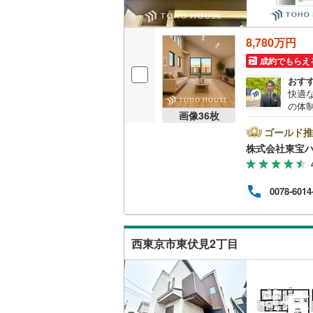
後藤寺線
(
東北新幹
8,780万円
成約でもらえ
秋田新幹
おす
山陽新幹
快適
の体
画像
36
枚
西九州新
設計
リフ
ゴールド推
自宅
株式会社東宝
地下鉄
札幌市営
者様
に際
仙台市地
す）
0078-6014
ので
東京メト
とな
来社
お待
東京メト
西東京市東伏見2丁目
ら、
てご
東京メト
都営浅草
都営大江