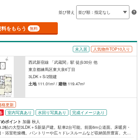
島根
岡山
広島
山口
釜石線
(
6
)
並び替え
ダイニング15畳以上
花輪線
(
0
)
香川
愛媛
高知
保存した条件を見る
磐越東線
(
114
)
資料をもらう
無料
佐賀
長崎
熊本
大分
施工・品質・工法関連
陸羽東線
(
29
)
未入居
人気物件TOP10入り
震、制震構造
設計住宅性能評価付き
108
)
米坂線
(
2
)
（
11
）
西武新宿線 「武蔵関」駅 徒歩30分 他
五能線
(
0
)
この条件で検索する
この条件で検索する
この条件で検索する
この条件で検索する
この条件で検索する
この条件で検索する
市区町村以下を選択
市区町村を選択す
駅を選択する
東京都練馬区東大泉6丁目
住宅
（
7
）
大規模（総区画数50戸以上）
4
)
白新線
(
7
)
3LDK＋S/2階建
（
0
）
土地
111.01m
/
建物
119.47m
2
2
越後線
(
7
)
ライン（宇都宮～逗子）
湘南新宿ライン（前橋～小田原）
(
2,487
)
価格更新
駅が始発駅
（
17
）
海まで2km以内
（
0
）
室内写真あり
水回り写真あり
完成イメージあり
る
7
)
内房線
(
402
)
全体
すめポイント
加藤 秋人
5
)
鹿島線
(
6
)
24.2帖の大型3LDK＋S新築戸建。駐車2台可能。前面6m公道面。床暖房・
機・浴室乾燥機。パントリーや広々ドレスルームなど収納箇所豊富。大泉
（
12
）
バリアフリー住宅
（
28
）
駅徒歩12分。駅周辺はお買い物施設までも近く便利。 ・・・地域密着昭和
)
東海道本線
(
1,236
)