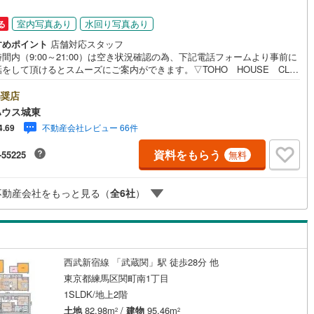
4
)
片町線
(
201
)
室内写真あり
水回り写真あり
る
)
関西空港線
(
2
)
すめポイント
店舗対応スタッフ
間内（9:00～21:00）は空き状況確認の為、下記電話フォームより事前に
東線
(
72
)
本四備讃線
(
5
)
をして頂けるとスムーズにご案内ができます。▽TOHO HOUSE CLU
現時点の未来カレンダーの作成▽ご購入後もお客様の人生のパートナーとし
しの「安心」を守り続けます。【Yahoo！ 不動産キャンペーン対象店
予土線
(
0
)
奨店
店で物件を成約するとPayPayボーナスライトがもらえる「Yahoo！ 不動
ハウス城東
物件ご成約キャンペーン」の対象になります。「資料をもらう」「見学予約
徳島線
(
1
)
不動産会社レビュー 66件
4.69
」ボタンからお問い合わせください。※必ずYahoo！ JAPAN IDでログイ
ください。※PayPayボーナスライトは出金と譲渡はできません。ご案
)
土讃線
(
1
)
資料をもらう
-55225
無料
詳細な資料のご請求はお気軽にどうぞ♪お電話でのお問い合わせも常時受け
ております！■頭金0円からのご購入可能です■（諸費用もOK）お気軽にお
線
(
1,478
)
香椎線
(
349
)
合わせください。
不動産会社をもっと見る（
全
6
社
）
3
)
肥薩線
(
10
)
178
)
唐津線
(
40
)
16
)
大村線
(
21
)
西武新宿線 「武蔵関」駅 徒歩28分 他
453
)
日豊本線
(
383
)
東京都練馬区関町南1丁目
1SLDK/地上2階
)
吉都線
(
6
)
土地
82.98m
/
建物
95.46m
2
2