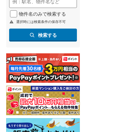
(
297
)
物件名のみで検索する
名古屋市営地下鉄鶴舞線
(
262
)
選択時には検索条件の保存不可
名古屋市営地下鉄名港線
(
55
)
検索する
OsakaMetro長堀鶴見緑地線
(
19
)
OsakaMetro谷町線
(
77
)
OsakaMetro千日前線
(
6
)
神戸市営地下鉄海岸線
(
18
)
福岡市地下鉄七隈線
(
334
)
函館市電宝来・谷地頭線
(
0
)
真岡鐵道
(
14
)
山形鉄道フラワー長井線
(
0
)
えちごトキめき鉄道妙高はねうまラ