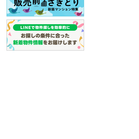
イン
(
3
)
しなの鉄道
(
13
)
津軽鉄道
(
0
)
三陸鉄道リアス線
(
9
)
仙台空港アクセス線
(
66
)
松本電鉄上高地線
(
1
)
関東鉄道常総線
(
107
)
銚子電気鉄道
(
11
)
上信電鉄上信線
(
84
)
埼玉新都市交通伊奈線
(
478
)
京成成田高速鉄道アクセス線
(
26
)
京成千葉線
(
156
)