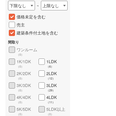
下限なし
上限なし
~
城端線
(
0
)
価格未定を含む
関西本線（JR西日本）
(
231
)
売主
大阪環状線
(
13
)
建築条件付土地を含む
山陽本線（JR西日本）
(
753
)
間取り
姫新線
(
72
)
ワンルーム
（
0
）
吉備線
(
34
)
1K/1DK
1LDK
芸備線
(
47
)
詳しく見る
（
0
）
（
6
）
2K/2DK
2LDK
可部線
(
27
)
（
0
）
（
12
）
宇部線
(
3
)
3K/3DK
3LDK
（
0
）
（
29
）
山陰本線
(
43
)
4K/4DK
4LDK
（
0
）
（
11
）
境線
(
1
)
5K/5DK
5LDK以上
奈良線
(
172
)
（
0
）
（
0
）