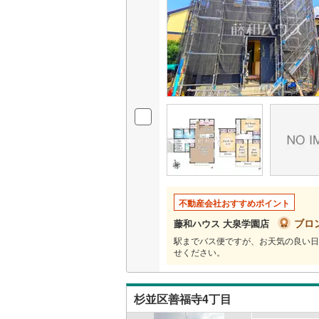
いすみ鉄
IGRいわ
弘南鉄道
由利高原
長野電鉄
宇都宮ラ
鹿島臨海
不動産会社おすすめポイント
小湊鐵道
(
ブロ
藤和ハウス 大泉学園店
駅までバス便ですが、お天気の良い日
上毛電気
せください。
流鉄流山
杉並区善福寺4丁目
京成本線
(