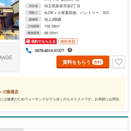
埼玉県新座市栄2丁目
所在地
4LDK＋小屋裏収納、パントリー、SIC
間取り
道
(
0
)
北越急行ほくほく線
(
0
)
地上2階建
建物階
て銀河鉄道
(
0
)
青い森鉄道
(
0
)
102.39m
土地面積
2
99.05m
建物面積
2
弘南線
(
0
)
弘南鉄道大鰐線
(
0
)
価格更新
成約でもらえる
鉄道鳥海山ろく線
(
0
)
福島交通飯坂線
(
69
)
0078-6014-51377
長野線
(
5
)
上田電鉄別所線
(
5
)
資料をもらう
無料
イトレール
(
143
)
関東鉄道竜ケ崎線
(
18
)
鉄道大洗鹿島線
(
87
)
ひたちなか海浜鉄道湊線
(
71
)
64
)
千葉都市モノレール
(
273
)
ンズ推奨店
には健康のためウォーキングがてら歩くのもオススメです。お気軽にお問合
鉄道上毛線
(
166
)
秩父鉄道
(
128
)
線
(
209
)
つくばエクスプレス
(
619
)
719
)
京成押上線
(
92
)