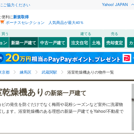
Yahoo! JAPAN
金にご協力ください
と便利に
新規取得
ボーナスセレクション 人気商品が最大40％
検索条件を保存しました
買う
建てる
売る
0
)
札沼線
(
0
)
ョン
新築一戸建て
中古一戸建て
注文住宅
土地
売却査定
カ
この検索条件の新着物件通知は、
マイページ
から設定できます。
室蘭本線
(
0
)
34
）
オール電化
（
0
）
岩手
宮城
秋田
山形
0
)
富良野線
(
0
)
鷺ノ宮
)
(
9
)
(
19
)
(
10
)
(
7
)
(
17
)
台以上
（
13
）
ビルトインガレージ
（
11
）
(
41
)
武蔵関駅、価格未定を含む、建築条件付き土地を含む、
神奈川
埼玉
千葉
茨城
0
)
釧網本線
(
0
)
東京都
練馬区
武蔵関駅
浴室乾燥機ありの物件一覧
タ付インターホン
防犯カメラ
（
1
）
間取り未定を含む、浴室乾燥機あり
039
)
水郡線
(
228
)
長野
富山
石川
福井
室乾燥機あり
の新築一戸建て
5
)
(
95
)
(
146
)
(
191
)
(
85
)
(
31
)
(
61
)
290
)
上越線
(
229
)
建ち方、日当たり
閉じる
閉じる
お気に入りリストを見る
お気に入りリストを見る
閉じる
閉じる
岐阜
静岡
三重
カビの発生を防ぐだけでなく梅雨や花粉シーズンなど室外に洗濯物
検索条件を保存する
3
)
水戸線
(
55
)
以上
（
12
）
角地
（
8
）
します。浴室乾燥機のある理想の新築一戸建てをYahoo!不動産で
9
)
仙山線
(
190
)
マイページ
7
)
(
58
)
(
94
)
(
95
)
兵庫
京都
滋賀
奈良
22
）
)
気仙沼線
(
0
)