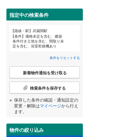
田沢湖線
(
0
)
指定中の検索条件
八戸線
(
0
)
磐越西線
(
86
)
路線・駅
武蔵関駅
宮崎
鹿児島
沖縄
条件
価格未定を含む、建築
陸羽西線
(
0
)
条件付き土地を含む、間取り未
定を含む、浴室乾燥機あり
住宅性能評価付き
（
7
）
左沢線
(
44
)
条件をリセットする
津軽線
(
0
)
する
る
条件をリセットする
条件をリセットする
条件をリセットする
条件をリセットする
条件をリセットする
条件をリセットする
こ
信越本線
(
100
)
新着物件通知を受け取る
の
検
弥彦線
(
0
)
索
検索条件を保存する
条
総武本線
(
557
)
件
保存した条件の確認・通知設定の
小学校まで1km以内
（
37
）
で
変更・解除は
マイページ
から行え
通
ます。
京葉線
(
237
)
知
を
久留里線
(
137
)
受
物件の絞り込み
間取り変更可能
（
8
）
け
山手線
(
79
)