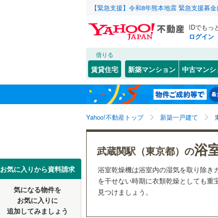
【緊急支援】令和8年熊本地震 緊急支援募
IDでもっ
ログイン
借りる
北海道
JR
北海道
函館本線
(
こだわり条件
設備
賃貸住宅
新築マンション
中古マンシ
石勝線
(
0
)
床暖房
（
東北
青森
根室本線
(
(
0
)
(
3
)
(
2
駐車場2
関東
東京
石北本線
(
Yahoo!不動産トップ
新築一戸建て
ＴＶモニ
（
52
）
常磐線
(
1,
信越・北陸
新潟
浴
武蔵関駅（東京都）の
(
61
)
(
58
)
(
3
高崎線
(
1,
配置、向き、
東海
愛知
お気に入りから資料請求
浴室乾燥機は浴室内の湿気を取り除き
両毛線
(
23
前道6m
を干せない時期に衣類乾燥としても重宝
烏山線
(
11
気になる物件を
見つけましょう。
(
126
)
(
178
)
(
14
近畿
大阪
平坦地
（
お気に入りに
石巻線
(
27
追加してみましょう