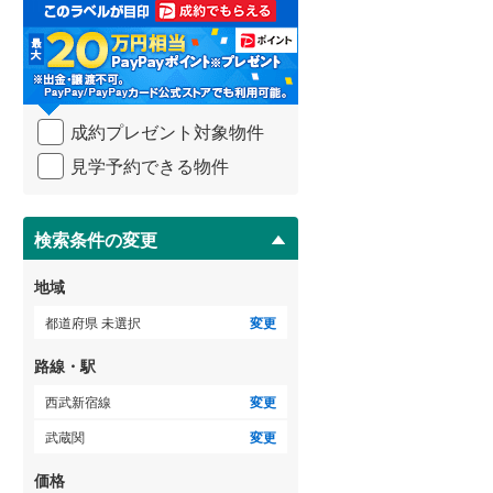
取
3階建て以上
（
3
）
る
武蔵野線
(
1,842
)
・
条
横須賀線
(
676
)
件
を
青梅線
(
425
)
成約プレゼント対象物件
マ
イ
小海線
(
2
)
見学予約できる物件
ペ
ー
京浜東北線
(
2,048
)
ジ
に
検索条件の変更
総武線
(
953
)
保
存
御殿場線
(
169
)
地域
す
る
中央本線（JR東海）
(
628
)
都道府県 未選択
変更
太多線
(
66
)
路線・駅
名松線
(
4
)
西武新宿線
変更
武蔵関
変更
東海道本線（JR西日本）
(
476
)
価格
小浜線
(
0
)