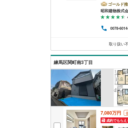
建物
ゴールド推
二世帯向
入、
南武線
(
53
昭和建物株式
着だから
サービス
頂ける
横浜線
(
1,
（
27
）
建物
0078-6014
充実
相模線
(
1,
うご案
キッチン
9:00
五日市線
(
取り扱い
独立型キ
篠ノ井線
(
練馬区関町南3丁目
常磐線（
浴室
伊東線
(
1
)
浴室乾燥
身延線
(
93
バルコニー、
武豊線
(
14
ウッドデ
関西本線（
7,080万円
収納
参宮線
(
0
)
成約でもらえ
大糸線（J
ウォーク