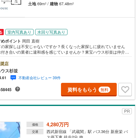
土地
69m
/
建物
67.48m
2
2
営地下鉄東山線
(
409
)
名古屋市営地下鉄名城線
(
317
)
営地下鉄桜通線
(
344
)
名古屋市営地下鉄上飯田線
(
54
)
室内写真あり
水回り写真あり
る
地下鉄烏丸線
(
23
)
京都市営地下鉄東西線
(
66
)
すめポイント
岡田 直樹
ての家探しは不安じゃないですか？長くなった家探しに疲れていません
tro今里筋線
(
30
)
OsakaMetro御堂筋線
(
69
)
お付き合いの業者に違和感を感じていませんか？東宝ハウス杉並は仲介業
す。仲介に特化したプロが、何のしがらみもなく、お客様の理想の物件を
tro四つ橋線
(
5
)
OsakaMetro中央線
(
16
)
しします。東宝ハウス杉並【（FD）:】ご見学希望の物件以外も併せてご案
奨店
せていただきます。遠慮なくご希望をお伝えくださいませ。■ご見学につい
ハウス杉並
tro堺筋線
(
1
)
神戸市営地下鉄西神・山手線
(
129
)
営業時間 9:00～21:00】人気物件は特に問い合わせが集中するため、お早
不動産会社レビュー 39件
4.61
お電話くださいませ。「室内・現地を見学する」ボタンよりご予約いただ
下鉄空港線
(
120
)
福岡市地下鉄箱崎線
(
13
)
見学がスムーズとなります。■TOHO HOUSE CLUB■弊社で売買された
資料をもらう
-58445
無料
はTOHO HOUSE CLUBに加入可能。10～20年後のリフォーム、保険の見
や借り換えなど、オンラインでやりとりができます。■FPによるファイナ
0
)
函館市電
(
0
)
ャルライフサポート■ファイナンシャルプランナーが住宅ローン、保険・税
資産運用、相続などの対策をアドバイスを致します。
PR
りび鉄道
(
0
)
わたらせ渓谷鐵道
(
1
)
4,280万円
行
(
91
)
会津鉄道
(
6
)
価格
西武新宿線 「武蔵関」駅 バス36分 新座栄 バ
交通
縦貫鉄道
(
0
)
しなの鉄道北しなの線
(
2
)
ス停下車 徒歩2分 他