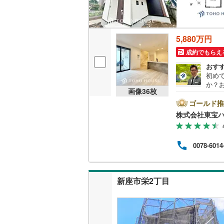
名古屋市
5,880万円
名古屋市
成約でもらえ
京都市営
おす
初め
OsakaMe
か？
画像
36
枚
者で
OsakaMe
お探
ゴールド推
内さ
株式会社東宝
OsakaMe
て■【
めに
福岡市地
くとご
0078-6014
お客様
直し
私鉄・その他
札幌市電
(
ンシ
金、
新座市栄2丁目
道南いさ
阿武隈急
秋田内陸