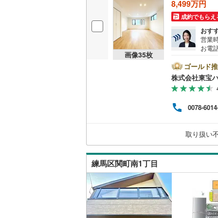
8,499万円
桜井線
(
13
成約でもらえ
阪和線
(
87
おす
営業時
おおさか
お電話
画像
35
枚
B▽
て暮ら
内子線
(
0
)
ゴールド推
舗】当
株式会社東宝
産 
鳴門線
(
0
)
をする
ンして
土讃線
(
41
0078-6014
内・
付け
鹿児島本
問い
取り扱い
三角線
(
22
長崎本線
(
練馬区関町南1丁目
佐世保線
(
豊肥本線
(
日南線
(
50