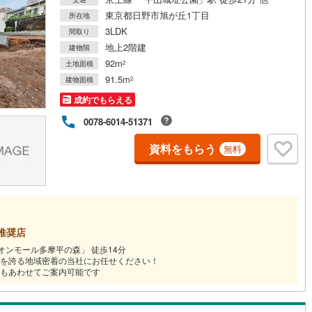
東京都日野市旭が丘1丁目
所在地
3LDK
間取り
道
(
0
)
北越急行ほくほく線
(
0
)
地上2階建
建物階
て銀河鉄道
(
0
)
青い森鉄道
(
0
)
92m
土地面積
2
91.5m
建物面積
2
弘南線
(
0
)
弘南鉄道大鰐線
(
0
)
成約でもらえる
鉄道鳥海山ろく線
(
0
)
福島交通飯坂線
(
69
)
0078-6014-51371
長野線
(
5
)
上田電鉄別所線
(
5
)
資料をもらう
無料
イトレール
(
142
)
関東鉄道竜ケ崎線
(
18
)
鉄道大洗鹿島線
(
88
)
ひたちなか海浜鉄道湊線
(
71
)
68
)
千葉都市モノレール
(
270
)
推奨店
鉄道上毛線
(
166
)
秩父鉄道
(
130
)
オンモール多摩平の森」 徒歩14分
を誇る地域密着の当社にお任せください！
線
(
211
)
つくばエクスプレス
(
626
)
もあわせてご案内可能です
718
)
京成押上線
(
91
)