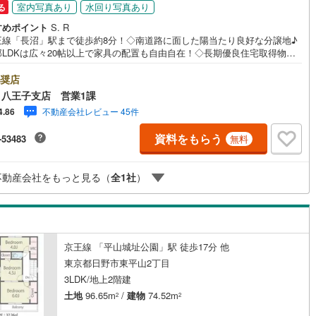
室内写真あり
水回り写真あり
る
4
)
片町線
(
195
)
すめポイント
S. R
王線「長沼」駅まで徒歩約8分！◇南道路に面した陽当たり良好な分譲地♪
)
関西空港線
(
2
)
邸LDKは広々20帖以上で家具の配置も自由自在！◇長期優良住宅取得物件♪
ースペース並列3台駐車可能！◇キッチンにはカップボード標準装備！※バ
東線
(
70
)
本四備讃線
(
5
)
ル会場には、ベビーベッドや キッズスペースをご用意しております。
奨店
なお子様連れでも、安心してご来場ください！資料請求、住宅ローンのご
八王子支店 営業1課
予土線
(
0
)
などお気軽にお問合せください！スタッフ25名でお客様がご覧になったこ
不動産会社レビュー 45件
4.86
ない情報を多数ご用意しております。インターネット、チラシなどに掲載
徳島線
(
1
)
ない物件も多数ございます！ご案内時に他物件もご紹介可能です。 担当営
資料をもらう
-53483
無料
ご希望をお伝えください！■ご案内方法ご自宅へお迎え・最寄り駅等でお待
)
土讃線
(
1
)
わせ、弊社へのご来社など、ご相談ください。ご希望があれば周辺環境、
様の希望に合わせた物件などもご案内をいたします。お住まい探しは朝日
線
(
1,459
)
香椎線
(
340
)
不動産会社をもっと見る（
全
1
社
）
建物（株）八王子店 営業5課にお任せください！
5
)
肥薩線
(
10
)
177
)
唐津線
(
39
)
京王線 「平山城址公園」駅 徒歩17分 他
16
)
大村線
(
21
)
東京都日野市東平山2丁目
453
)
日豊本線
(
387
)
3LDK/地上2階建
土地
96.65m
/
建物
74.52m
2
2
)
吉都線
(
6
)