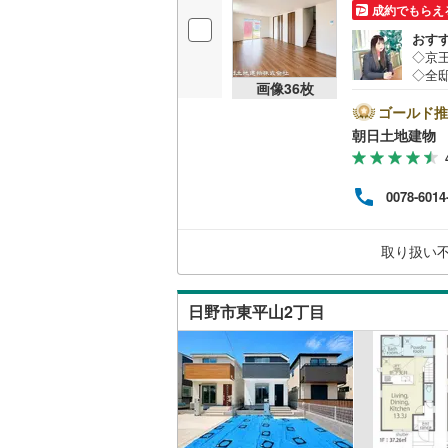
成約でもらえ
桜井線
(
13
おす
◇京
阪和線
(
87
◇全
画像
36
枚
◇カ
おおさか
ザー
ゴールド推
小さ
朝日土地建物 
内子線
(
0
)
相談
との
鳴門線
(
0
)
でき
0078-6014
業へ
土讃線
(
41
ち合
お客
鹿児島本
取り扱い
土地
三角線
(
22
日野市東平山2丁目
長崎本線
(
佐世保線
(
豊肥本線
(
日南線
(
50