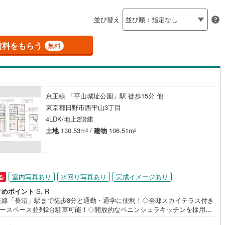
島根
岡山
広島
山口
釜石線
(
6
)
聖蹟桜ケ丘
2
)
(
17
)
(
47
)
(
7
)
(
29
)
(
30
)
(
20
)
並び替え
ダイニング15畳以上
花輪線
(
0
)
香川
愛媛
高知
保存した条件を見る
磐越東線
(
112
)
資料をもらう
無料
佐賀
長崎
熊本
大分
施工・品質・工法関連
陸羽東線
(
29
)
震、制震構造
設計住宅性能評価付き
108
)
米坂線
(
2
)
（
7
）
京王線 「平山城址公園」駅 徒歩15分 他
五能線
(
0
)
この条件で検索する
この条件で検索する
この条件で検索する
この条件で検索する
この条件で検索する
この条件で検索する
市区町村以下を選択
市区町村を選択す
駅を選択する
東京都日野市西平山3丁目
住宅
（
7
）
大規模（総区画数50戸以上）
4
)
白新線
(
7
)
4LDK/地上2階建
（
0
）
土地
130.53m
/
建物
106.51m
2
2
越後線
(
7
)
ライン（宇都宮～逗子）
湘南新宿ライン（前橋～小田原）
(
2,475
)
駅が始発駅
（
2
）
海まで2km以内
（
0
）
室内写真あり
水回り写真あり
完成イメージあり
る
8
)
内房線
(
404
)
すめポイント
S. R
全体
王線「長沼」駅まで徒歩8分と通勤・通学に便利！◇全邸スカイテラス付き
9
)
鹿島線
(
6
)
カースペース並列2台駐車可能！◇開放的なペニンシュラキッチンを採用♪
（
2
）
バリアフリー住宅
（
12
）
在時に役立つ大容量の宅配ボックス完備！※バザール会場には、ベビーベッ
)
東海道本線
(
1,242
)