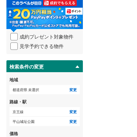
取
3階建て以上
（
0
）
る
武蔵野線
(
1,828
)
・
条
横須賀線
(
674
)
件
を
青梅線
(
425
)
成約プレゼント対象物件
マ
イ
小海線
(
2
)
見学予約できる物件
ペ
ー
京浜東北線
(
2,051
)
ジ
に
検索条件の変更
総武線
(
953
)
保
存
御殿場線
(
170
)
地域
す
る
中央本線（JR東海）
(
625
)
都道府県 未選択
変更
太多線
(
66
)
路線・駅
名松線
(
4
)
京王線
変更
平山城址公園
変更
東海道本線（JR西日本）
(
484
)
価格
小浜線
(
0
)