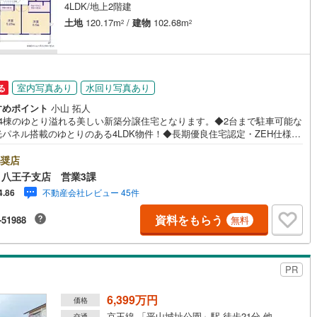
4LDK/地上2階建
土地
120.17m
/
建物
102.68m
2
2
営地下鉄東山線
(
406
)
名古屋市営地下鉄名城線
(
317
)
営地下鉄桜通線
(
340
)
名古屋市営地下鉄上飯田線
(
56
)
室内写真あり
水回り写真あり
る
地下鉄烏丸線
(
23
)
京都市営地下鉄東西線
(
66
)
すめポイント
小山 拓人
tro今里筋線
(
30
)
OsakaMetro御堂筋線
(
69
)
14棟のゆとり溢れる美しい新築分譲住宅となります。◆2台まで駐車可能な
光パネル搭載のゆとりのある4LDK物件！◆長期優良住宅認定・ZEH仕様
tro四つ橋線
(
5
)
OsakaMetro中央線
(
16
)
環境性能と快適性を両立した高品質住宅です！※バザール会場には、ベビー
ドや キッズスペースをご用意しております。 小さなお子様連れでも、
奨店
tro堺筋線
(
1
)
神戸市営地下鉄西神・山手線
(
128
)
してご来場ください！資料請求、住宅ローンのご相談などお気軽にお問合
八王子支店 営業3課
ださい！スタッフ25名でお客様がご覧になったことのない情報を多数ご用
不動産会社レビュー 45件
4.86
下鉄空港線
(
121
)
福岡市地下鉄箱崎線
(
14
)
ております。インターネット、チラシなどに掲載できない物件も多数ござ
す！ご案内時に他物件もご紹介可能です。 担当営業へご希望をお伝えくだ
資料をもらう
-51988
無料
！■ご案内方法ご自宅へお迎え・最寄り駅等でお待ち合わせ、弊社へのご来
0
)
函館市電
(
0
)
ど、ご相談ください。ご希望があれば周辺環境、お客様の希望に合わせた
などもご案内をいたします。お住まい探しは朝日土地建物（株）八王子
りび鉄道
(
0
)
わたらせ渓谷鐵道
(
1
)
営業3課にお任せください！
PR
行
(
91
)
会津鉄道
(
6
)
6,399万円
価格
縦貫鉄道
(
0
)
しなの鉄道北しなの線
(
2
)
京王線 「平山城址公園」駅 徒歩21分 他
交通