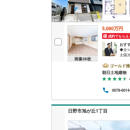
名古屋市
名古屋市
5,080万円
成約でもらえ
京都市営
おす
OsakaMe
◆全
太陽
画像
36
枚
OsakaMe
で、
ベッ
ゴールド推
OsakaMe
安心
朝日土地建物 
せく
福岡市地
意し
いま
0078-6014
さい
私鉄・その他
札幌市電
(
社な
物件
道南いさ
店 
日野市旭が丘1丁目
阿武隈急
秋田内陸