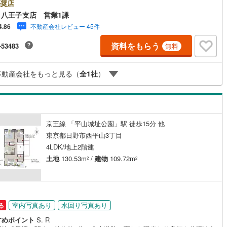
 キッズスペースをご用意しております。 小さなお子様連れでも、安心
奨店
け
（
0
）
平屋・1階建て
（
1
）
ご来場ください！資料請求、住宅ローンのご相談などお気軽にお問合せく
八王子支店 営業1課
5
)
鶴見線
(
86
)
い！スタッフ25名でお客様がご覧になったことのない情報を多数ご用意し
不動産会社レビュー 45件
4.86
ルーム（納戸）
（
2
）
ります。インターネット、チラシなどに掲載できない物件も多数ございま
716
)
根岸線
(
392
)
ご案内時に他物件もご紹介可能です。 担当営業へご希望をお伝えくださ
資料をもらう
-53483
無料
■ご案内方法ご自宅へお迎え・最寄り駅等でお待ち合わせ、弊社へのご来社
347
)
中央本線（JR東日本）
(
1,286
)
、ご相談ください。ご希望があれば周辺環境、お客様の希望に合わせた物
どもご案内をいたします。お住まい探しは朝日土地建物（株）八王子店
202
)
八高線
(
766
)
ッチン
（
0
）
対面キッチン
（
26
）
不動産会社をもっと見る（
全
1
社
）
5課にお任せください！
11
)
大糸線（JR東日本）
(
4
)
各駅停車）
(
741
)
埼京線
(
814
)
機あり
（
30
）
京王線 「平山城址公園」駅 徒歩15分 他
東海道本線（JR東海）
(
1,454
)
東京都日野市西平山3丁目
庭
4LDK/地上2階建
)
飯田線
(
190
)
土地
130.53m
/
建物
109.72m
2
2
ッキあり
（
1
）
4
)
高山本線（JR東海）
(
86
)
JR東海）
(
224
)
紀勢本線（JR東海）
(
7
)
博多南線
(
220
)
室内写真あり
水回り写真あり
る
インクローゼット
床下収納
（
18
）
すめポイント
S. R
R西日本）
(
0
)
北陸本線
(
13
)