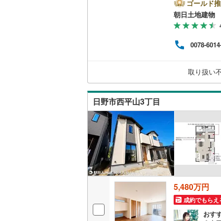
ドや
ゴールド推
二世帯向
して
朝日土地建物 
南武線
(
53
ださ
サービス
てお
横浜線
(
1,
す！
0078-6014
い！
キッチン
相模線
(
1,
など
件な
五日市線
(
独立型キ
取り扱い
営業
篠ノ井線
(
浴室
日野市西平山3丁目
常磐線（
浴室乾燥
伊東線
(
0
)
バルコニー、
身延線
(
94
ウッドデ
武豊線
(
14
関西本線（
収納
5,480万円
参宮線
(
0
)
成約でもらえ
ウォーク
おす
大糸線（J
（
17
）