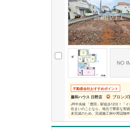
いすみ鉄
IGRいわ
弘南鉄道
由利高原
長野電鉄
宇都宮ラ
鹿島臨海
不動産会社おすすめポイント
小湊鐵道
(
ブロンズ
藤和ハウス 日野店
上毛電気
JR中央線 「豊田」駅徒歩12分！「イ
住まいのことなら、地元で豊富な実績
流鉄流山
未完成のため、完成施工例や周辺物件
京成本線
(