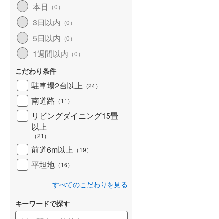
本日
（
0
）
北海道新幹線
(
0
)
3日以内
（
0
）
山形新幹線
(
431
)
5日以内
（
0
）
東海道新幹線
(
554
)
1週間以内
（
0
）
九州新幹線
(
192
)
こだわり条件
駐車場2台以上
（
24
）
南道路
（
11
）
札幌市営地下鉄東豊線
(
0
)
リビングダイニング15畳
以上
東京メトロ銀座線
(
14
)
（
21
）
東京メトロ日比谷線
(
53
)
前道6m以上
（
19
）
東京メトロ有楽町線
(
190
)
平坦地
（
16
）
東京メトロ副都心線
(
194
)
すべてのこだわりを見る
都営新宿線
(
377
)
キーワードで探す
横浜市営地下鉄グリーンライン