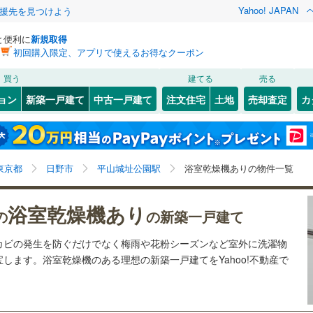
Yahoo! JAPAN
援先を見つけよう
と便利に
新規取得
初回購入限定、アプリで使えるお得なクーポン
検索条件を保存しました
買う
建てる
売る
0
)
札沼線
(
0
)
ョン
新築一戸建て
中古一戸建て
注文住宅
土地
売却査定
カ
この検索条件の新着物件通知は、
マイページ
から設定できます。
室蘭本線
(
0
)
1
）
オール電化
（
0
）
岩手
宮城
秋田
山形
0
)
富良野線
(
0
)
谷
(
7
)
(
10
)
(
15
)
(
24
)
(
32
)
(
21
)
台以上
（
24
）
ビルトインガレージ
（
0
）
)
平山城址公園駅、価格未定を含む、建築条件付き土地を
神奈川
埼玉
千葉
茨城
0
)
釧網本線
(
0
)
東京都
日野市
平山城址公園駅
浴室乾燥機ありの物件一覧
タ付インターホン
防犯カメラ
（
0
）
含む、間取り未定を含む、浴室乾燥機あり
038
)
水郡線
(
226
)
長野
富山
石川
福井
浴室乾燥機あり
の
の新築一戸建て
0
)
(
23
)
(
22
)
(
62
)
(
37
)
(
18
)
(
5
)
277
)
上越線
(
229
)
建ち方、日当たり
閉じる
閉じる
お気に入りリストを見る
お気に入りリストを見る
閉じる
閉じる
岐阜
静岡
三重
カビの発生を防ぐだけでなく梅雨や花粉シーズンなど室外に洗濯物
検索条件を保存する
3
)
水戸線
(
55
)
以上
（
19
）
角地
（
5
）
します。浴室乾燥機のある理想の新築一戸建てをYahoo!不動産で
8
)
仙山線
(
187
)
マイページ
兵庫
京都
滋賀
奈良
16
）
)
気仙沼線
(
0
)