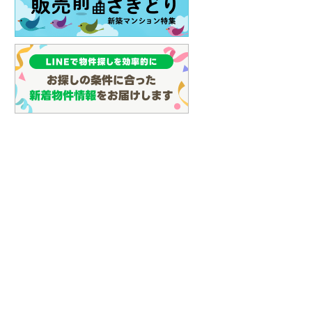
イン
(
3
)
しなの鉄道
(
13
)
津軽鉄道
(
0
)
三陸鉄道リアス線
(
9
)
仙台空港アクセス線
(
65
)
松本電鉄上高地線
(
1
)
関東鉄道常総線
(
107
)
銚子電気鉄道
(
11
)
上信電鉄上信線
(
84
)
埼玉新都市交通伊奈線
(
463
)
京成成田高速鉄道アクセス線
(
28
)
京成千葉線
(
157
)