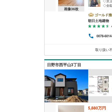
◇京
◇全
越美北線
(
画像
36
枚
◇カ
販売、価格、
ザー
ゴールド推
氷見線
(
0
)
小さ
朝日土地建物 
即入居可
相談
紀勢本線（
との
でき
オンライン対
桜島線
(
1
)
0078-6014
業へ
ち合
オンライ
加古川線
(
お客
取り扱い
土地
赤穂線
(
45
オンライ
宇野線
(
36
日野市西平山3丁目
福塩線
(
30
岩徳線
(
0
)
小野田線
(
舞鶴線
(
4
)
5,880万円
木次線
(
0
)