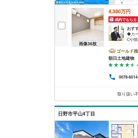
後藤寺線
(
4,380万円
東北新幹
成約でもらえ
おす
秋田新幹
◆カ
Cや
山陽新幹
画像
36
枚
する
会場
ゴールド推
西九州新
お子
朝日土地建物 
どお
い情
地下鉄
札幌市営
い物
0078-6014
希望
仙台市地
せ、
の希
東京メト
取り扱い
物（
東京メト
日野市平山4丁目
東京メト
都営浅草
都営大江