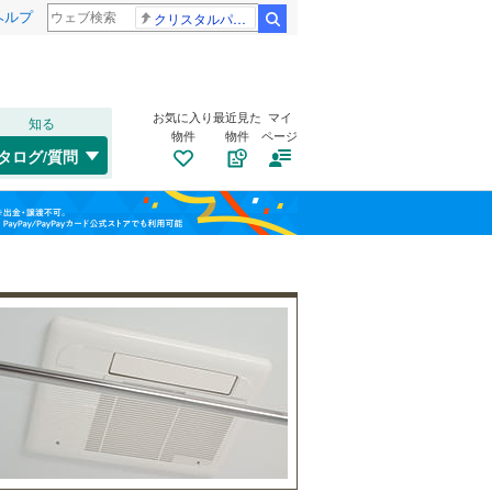
ヘルプ
クリスタルパレス 冨安健洋
検索
お気に入り
最近見た
マイ
知る
物件
物件
ページ
千歳線
(
0
)
タログ/質問
日高本線
(
0
)
トイレ２か所
（
23
）
福島
宗谷本線
(
0
)
(
10
)
(
33
)
(
51
)
太陽光発電システム
（
3
）
栃木
群馬
山梨
東北本線
(
1,904
)
川越線
(
642
)
(
19
)
(
10
)
(
1
)
吾妻線
(
46
)
日光線
(
165
)
南道路
（
11
）
仙石線
(
214
)
和歌山
大船渡線
(
15
)