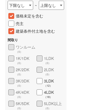
下限なし
上限なし
~
城端線
(
0
)
価格未定を含む
関西本線（JR西日本）
(
230
)
売主
大阪環状線
(
12
)
建築条件付土地を含む
山陽本線（JR西日本）
(
752
)
間取り
姫新線
(
70
)
ワンルーム
（
0
）
吉備線
(
34
)
詳しく見る
1K/1DK
1LDK
芸備線
(
48
)
（
0
）
（
0
）
2K/2DK
2LDK
可部線
(
27
)
（
0
）
（
0
）
宇部線
(
3
)
3K/3DK
3LDK
（
0
）
（
12
）
山陰本線
(
43
)
4K/4DK
4LDK
（
0
）
（
18
）
境線
(
1
)
5K/5DK
5LDK以上
奈良線
(
174
)
（
0
）
（
0
）