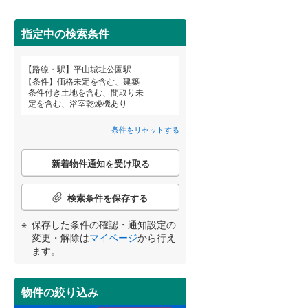
田沢湖線
(
0
)
(
37
)
(
55
)
(
174
)
指定中の検索条件
八戸線
(
0
)
磐越西線
(
84
)
路線・駅
平山城址公園駅
宮崎
鹿児島
沖縄
条件
価格未定を含む、建築
陸羽西線
(
0
)
条件付き土地を含む、間取り未
定を含む、浴室乾燥機あり
住宅性能評価付き
（
6
）
左沢線
(
44
)
条件をリセットする
津軽線
(
0
)
する
る
条件をリセットする
条件をリセットする
条件をリセットする
条件をリセットする
条件をリセットする
条件をリセットする
こ
信越本線
(
100
)
新着物件通知を受け取る
の
検
弥彦線
(
0
)
索
検索条件を保存する
条
総武本線
(
558
)
件
保存した条件の確認・通知設定の
小学校まで1km以内
（
6
）
で
変更・解除は
マイページ
から行え
通
ます。
京葉線
(
239
)
知
を
久留里線
(
135
)
受
物件の絞り込み
間取り変更可能
（
1
）
け
山手線
(
78
)