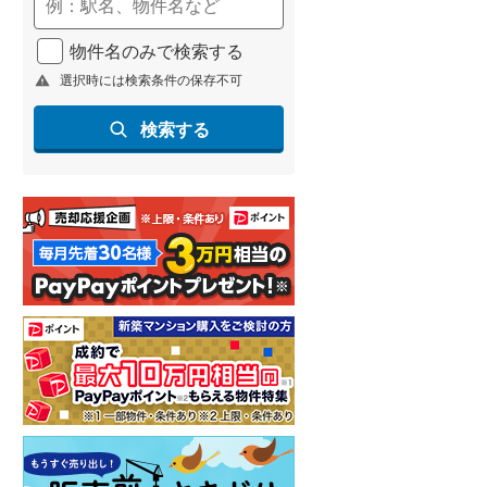
(
301
)
物件名のみで検索する
名古屋市営地下鉄鶴舞線
(
260
)
選択時には検索条件の保存不可
名古屋市営地下鉄名港線
(
56
)
検索する
OsakaMetro長堀鶴見緑地線
(
18
)
OsakaMetro谷町線
(
78
)
OsakaMetro千日前線
(
5
)
神戸市営地下鉄海岸線
(
18
)
福岡市地下鉄七隈線
(
333
)
函館市電宝来・谷地頭線
(
0
)
真岡鐵道
(
14
)
山形鉄道フラワー長井線
(
0
)
えちごトキめき鉄道妙高はねうまラ