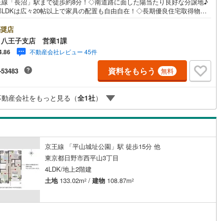
王線「長沼」駅まで徒歩約8分！◇南道路に面した陽当たり良好な分譲地♪
邸LDKは広々20帖以上で家具の配置も自由自在！◇長期優良住宅取得物件♪
0
)
七尾線
(
0
)
ースペース並列3台駐車可能！◇キッチンにはカップボード標準装備！※バ
契約、入居関連など
ル会場には、ベビーベッドや キッズスペースをご用意しております。
奨店
高山本線（JR西日本）
(
0
)
なお子様連れでも、安心してご来場ください！資料請求、住宅ローンのご
八王子支店 営業1課
能
（
11
）
などお気軽にお問合せください！スタッフ25名でお客様がご覧になったこ
JR西日本）
(
3
)
湖西線
(
90
)
不動産会社レビュー 45件
4.86
ない情報を多数ご用意しております。インターネット、チラシなどに掲載
ない物件も多数ございます！ご案内時に他物件もご紹介可能です。 担当営
応
福知山線
(
231
)
資料をもらう
-53483
無料
ご希望をお伝えください！■ご案内方法ご自宅へお迎え・最寄り駅等でお待
わせ、弊社へのご来社など、ご相談ください。ご希望があれば周辺環境、
ン内見(相談)可
（
30
）
IT重説可
（
24
）
65
)
播但線
(
51
)
様の希望に合わせた物件などもご案内をいたします。お住まい探しは朝日
不動産会社をもっと見る（
全
1
社
）
建物（株）八王子店 営業5課にお任せください！
)
津山線
(
17
)
ン対応とは？
)
伯備線
(
63
)
)
呉線
(
83
)
京王線 「平山城址公園」駅 徒歩15分 他
東京都日野市西平山3丁目
山口線
(
2
)
4LDK/地上2階建
2
)
美祢線
(
0
)
土地
133.02m
/
建物
108.87m
2
2
因美線
(
0
)
草津線
(
40
)