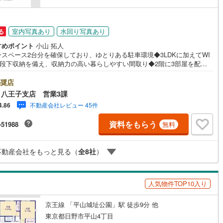
48
)
宮崎空港線
(
23
)
線
(
499
)
上越新幹線
(
301
)
室内写真あり
水回り写真あり
る
すめポイント
小山 拓人
線
(
250
)
北陸新幹線
(
305
)
ースペース2台分を確保しており、ゆとりある駐車環境◆3LDKに加えてWI
階段下収納を備え、収納力の高い暮らしやすい間取り◆2階に3部屋を配置
線
(
217
)
北陸新幹線（JR西日本）
(
2
)
ことで、家族それぞれのプライベート空間を確保しやすい間取り※バザール
には、ベビーベッドや キッズスペースをご用意しております。 小さな
奨店
幹線
(
16
)
様連れでも、安心してご来場ください！資料請求、住宅ローンのご相談な
八王子支店 営業3課
気軽にお問合せください！スタッフ25名でお客様がご覧になったことのな
不動産会社レビュー 45件
4.86
報を多数ご用意しております。インターネット、チラシなどに掲載できな
地下鉄南北線
(
1
)
札幌市営地下鉄東西線
(
2
)
件も多数ございます！ご案内時に他物件もご紹介可能です。 担当営業へご
資料をもらう
-51988
無料
をお伝えください！■ご案内方法ご自宅へお迎え・最寄り駅等でお待ち合わ
下鉄南北線
(
376
)
仙台市地下鉄東西線
(
107
)
弊社へのご来社など、ご相談ください。ご希望があれば周辺環境、お客様
望に合わせた物件などもご案内をいたします。お住まい探しは朝日土地建
ロ丸ノ内線
(
114
)
東京メトロ丸ノ内方南支線
(
18
)
不動産会社をもっと見る（
全
8
社
）
株）八王子店 営業1課にお任せください！
ロ東西線
(
322
)
東京メトロ千代田線
(
157
)
ロ半蔵門線
(
28
)
東京メトロ南北線
(
85
)
人気物件TOP10入り
線
(
49
)
都営三田線
(
95
)
京王線 「平山城址公園」駅 徒歩9分 他
東京都日野市平山4丁目
戸線
(
103
)
横浜市営地下鉄ブルーライン
(
856
)