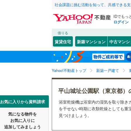
社会課題に挑む活動を知って、共感できる支
IDでもっ
ログイン
借りる
北海道
JR
北海道
函館本線
(
こだわり条件
設備
賃貸住宅
新築マンション
中古マンシ
石勝線
(
0
)
床暖房
（
東北
青森
根室本線
(
幡ケ
(
1
)
(
1
)
駐車場2
(
5
関東
東京
石北本線
(
Yahoo!不動産トップ
新築一戸建て
ＴＶモニ
（
26
）
常磐線
(
1,
信越・北陸
新潟
平山城址公園駅（東京都）
つつじケ丘
(
47
)
(
3
高崎線
(
1,
配置、向き、
東海
愛知
お気に入りから資料請求
浴室乾燥機は浴室内の湿気を取り除き
両毛線
(
23
前道6m
を干せない時期に衣類乾燥としても重宝
(
46
)
烏山線
(
11
気になる物件を
見つけましょう。
近畿
大阪
平坦地
（
お気に入りに
石巻線
(
27
追加してみましょう