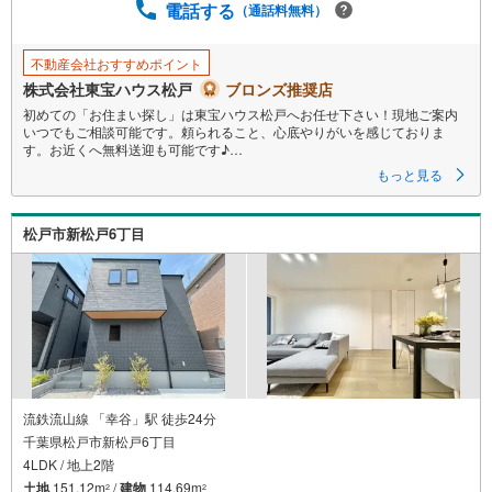
電話する
（通話料無料）
不動産会社おすすめポイント
株式会社東宝ハウス松戸
ブロンズ推奨店
初めての「お住まい探し」は東宝ハウス松戸へお任せ下さい！現地ご案内
いつでもご相談可能です。頼られること、心底やりがいを感じておりま
す。お近くへ無料送迎も可能です♪
もっと見る
〇●お子さまの成長とともに、家族の思い出が増える家♪本日相談可能で
す！●〇
松戸市新松戸6丁目
■ご予約いただくとご見学がスムーズです！
【営業時間9:00～21:00】
ご見学希望のお客様:右上の「室内・現地を見学する」をクリックして下さ
い。
資料請求希望のお客様:右上の「資料をもらう」をクリックして下さい。
【東宝ハウス松戸のポイント】
（1）不動産のご提案から資金計画・ライフシミュレーションのご相談
・無理のないライフプラン、提携による低金利住宅ローンのご提案、購入
前に知る「購入後の家族の生活」を「未来カレンダー」で見える化しま
す。
流鉄流山線 「幸谷」駅 徒歩24分
（2）ご購入後から始まる「専属FPによるファイナンシャルライフサポー
千葉県松戸市新松戸6丁目
ト」
4LDK / 地上2階
・漠然としたキャッシュフローのグラフ化、効果的な生命保険の見直し、
繰り上げ返済の効果的なタイミングなどご提案させて頂きます。
土地
151.12m
/
建物
114.69m
2
2