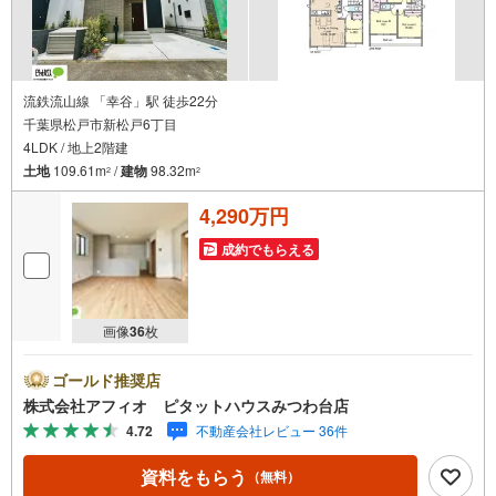
流鉄流山線 「幸谷」駅 徒歩22分
千葉県松戸市新松戸6丁目
4LDK / 地上2階建
土地
109.61m
/
建物
98.32m
2
2
4,290万円
成約でもらえる
画像
36
枚
ゴールド推奨店
株式会社アフィオ ピタットハウスみつわ台店
4.72
不動産会社レビュー 36件
資料をもらう
（無料）