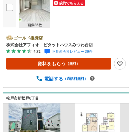
成約でもらえる
画像
36
枚
ゴールド推奨店
株式会社アフィオ ピタットハウスみつわ台店
4.72
不動産会社レビュー 36件
資料をもらう
（無料）
電話する
（通話料無料）
松戸市新松戸6丁目