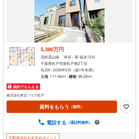
通
知
を
受
け
取
る
5,380万円
・
流鉄流山線 「幸谷」駅 徒歩12分
条
千葉県松戸市新松戸南2丁目
件
3LDK / 2026年3月（築1年未満）
を
土地
117.46m
/
建物
96.26m
2
2
マ
成約でもらえる
イ
ペ
株式会社東宝ハウス松戸
ー
資料をもらう
（無料）
ジ
に
電話する
保
（通話料無料）
存
す
不動産会社おすすめポイント