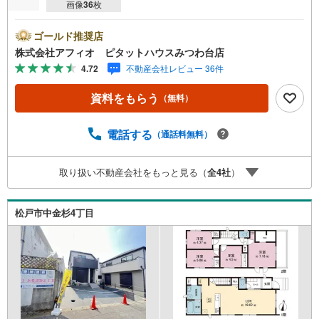
画像
36
枚
ゴールド推奨店
株式会社アフィオ ピタットハウスみつわ台店
4.72
不動産会社レビュー 36件
資料をもらう
（無料）
電話する
（通話料無料）
取り扱い不動産会社をもっと見る（
全
4
社
）
松戸市中金杉4丁目