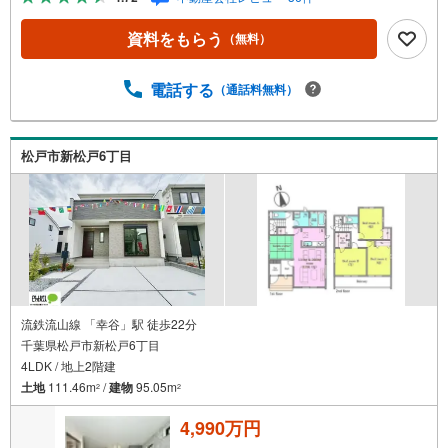
資料をもらう
（無料）
電話する
（通話料無料）
松戸市新松戸6丁目
流鉄流山線 「幸谷」駅 徒歩22分
千葉県松戸市新松戸6丁目
4LDK / 地上2階建
土地
111.46m
/
建物
95.05m
2
2
4,990万円