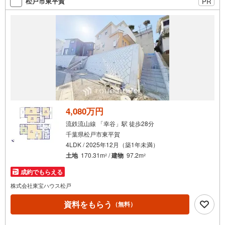
松戸市東平賀
PR
い。
4,080万円
流鉄流山線 「幸谷」駅 徒歩28分
千葉県松戸市東平賀
4LDK / 2025年12月（築1年未満）
土地
170.31m
/
建物
97.2m
2
2
成約でもらえる
株式会社東宝ハウス松戸
資料をもらう
（無料）