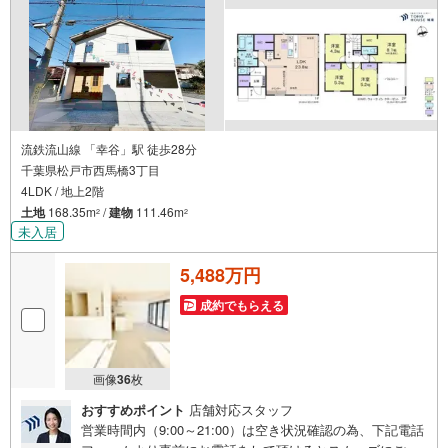
流鉄流山線 「幸谷」駅 徒歩28分
千葉県松戸市西馬橋3丁目
4LDK / 地上2階
土地
168.35m
/
建物
111.46m
2
2
未入居
5,488万円
成約でもらえる
画像
36
枚
おすすめポイント
店舗対応スタッフ
営業時間内（9:00～21:00）は空き状況確認の為、下記電話