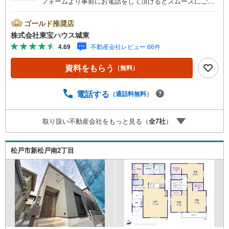
フォームより事前にお電話をして頂けるとスムーズにご案
内ができます。▽TOHO HOUSE CLUB▽現時点の未来
カレンダーの作成▽ご購入後もお客様の人生のパートナー
ゴールド推奨店
として暮らしの「安心」を守り続けます。【Yahoo！ 不動
株式会社東宝ハウス城東
産キャンペーン対象店舗】当店で物件を成約するとPayPay
4.69
不動産会社レビュー 66件
ボーナスライトがもらえる「Yahoo！ 不動産 物件ご成約キ
ャンペーン」の対象になります。「資料をもらう」「見学
資料をもらう
（無料）
予約をする」ボタンからお問い合わせください。※必ずYah
oo！ JAPAN IDでログインしてください。※PayPayボーナ
スライトは出金と譲渡はできません。ご案内・詳細な資料
電話する
（通話料無料）
のご請求はお気軽にどうぞ♪お電話でのお問い合わせも常
時受け付けております！■頭金0円からのご購入可能です■
取り扱い不動産会社をもっと見る（
全
7
社
）
（諸費用もOK）お気軽にお問い合わせください。
松戸市新松戸南2丁目