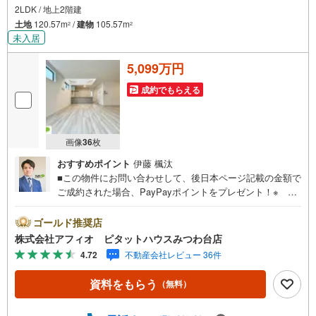
2LDK / 地上2階建
土地
120.57m
/
建物
105.57m
2
2
未入居
5,099万円
成約でもらえる
画像
36
枚
おすすめポイント
伊藤 楓汰
■この物件にお問い合わせして、後日本ページ記載の金額で
ご成約された場合、PayPayポイントをプレゼント！※ 条
件等の詳細は 説明ページをご覧ください。現地案内会開催
中‥365日ご案内いつでも大歓迎!!JR常磐緩行線「新松戸」
ゴールド推奨店
駅徒歩10分カースペース2台分■幸谷小学校まで徒歩4分、
株式会社アフィオ ピタットハウスみつわ台店
小金南中学校まで徒歩10分とお子様の通学安心■リビング
4.72
不動産会社レビュー 36件
全体を見渡せるカウンターキッチン■家族との会話も弾むリ
ビングイン階段■家族の成長に合わせて間取を変えられる可
資料をもらう
（無料）
変性のある間取■全居室収納有り■周辺環境充実！暮らしや
すいエリアです●お客様の笑顔のために。・* 千葉県の不