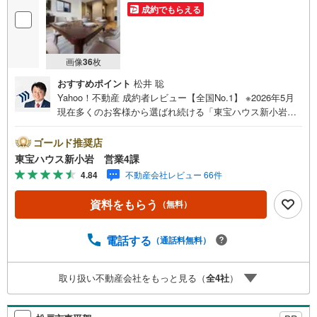
成約でもらえる
画像
36
枚
おすすめポイント
松井 聡
Yahoo！不動産 成約者レビュー【全国No.1】 ※2026年5月
現在多くのお客様から選ばれ続ける「東宝ハウス新小岩」
が、圧倒的な実力でお住まい探しをサポートします！■本日
見学OK■営業時間内（9:00～20:00）はお電話でのご連絡が
ゴールド推奨店
スムーズです。ご自宅への送迎・最寄駅でのお待ち合わせ
東宝ハウス新小岩 営業4課
等、お気軽にご相談ください。 選ばれる3つの「圧倒的メ
4.84
不動産会社レビュー 66件
リット」 （1）【業界最低水準の提携住宅ローン】「他社
で断られた」「借入がある」方も独自審査で多数承認！優
資料をもらう
（無料）
遇金利と各種手数料0円でお得に。（2）【未来カレンダー
で資金の不安ゼロへ】専用ソフトで将来の家計を無料シミ
ュレーション。「月々いくらなら安心か」をプロが明確に
電話する
（通話料無料）
します。（3）【ご購入後の生涯サポート】売って終わりで
はありません。専属FPがお引渡し後も一生涯お守りしま
取り扱い不動産会社をもっと見る（
全
4
社
）
す。 Yahoo！不動産キャンペーン対象店舗 当店でのご成約
でPayPayボーナスがもらえるキャンペーン対象です！※必
ずYahoo！ JAPAN IDでログインの上お問い合わせくださ