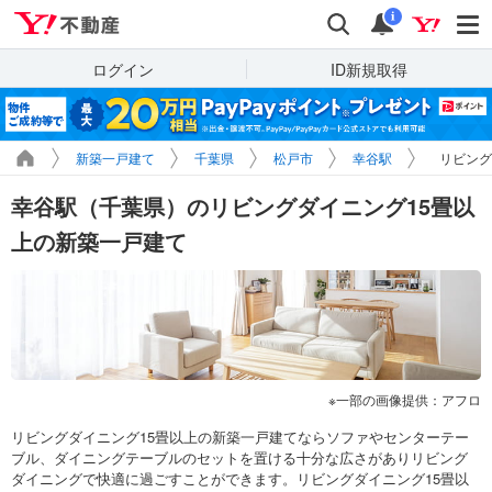
Yahoo!不動産
検索
通知
i
ログイン
ID新規取得
新築一戸建て
千葉県
松戸市
幸谷駅
リビング
幸谷駅（千葉県）のリビングダイニング15畳以
上の新築一戸建て
一部の画像提供：アフロ
リビングダイニング15畳以上の新築一戸建てならソファやセンターテー
ブル、ダイニングテーブルのセットを置ける十分な広さがありリビング
ダイニングで快適に過ごすことができます。リビングダイニング15畳以