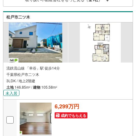
（諸費用もOK）お気軽にお問い合わせください。
松戸市二ツ木
流鉄流山線 「幸谷」駅 徒歩14分
千葉県松戸市二ツ木
3LDK / 地上2階建
土地
146.85m
/
建物
105.58m
2
2
未入居
6,299万円
成約でもらえる