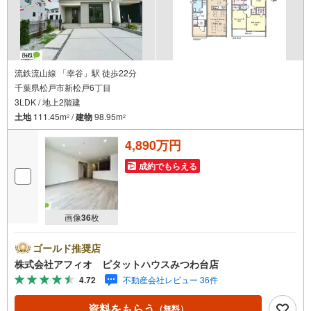
流鉄流山線 「幸谷」駅 徒歩22分
千葉県松戸市新松戸6丁目
3LDK / 地上2階建
土地
111.45m
/
建物
98.95m
2
2
4,890万円
成約でもらえる
画像
36
枚
ゴールド推奨店
株式会社アフィオ ピタットハウスみつわ台店
4.72
不動産会社レビュー 36件
資料をもらう
（無料）