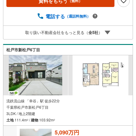
資料をもらう
（無料）
購入の際にかかる諸費用の概算も行っております。しっか
りとした資金計画のアドバイスをさせて頂きますので、お
気軽にご相談ください。お客様第一主義をモット-にお引越
電話する
（通話料無料）
しをしてからも安心して住んでいただけるよう、末永く誠
実に努めさせて頂きます。住宅情報館にお越し頂けたら、
取り扱い不動産会社をもっと見る（
全
5
社
）
物件のご紹介だけではなく、お住まいの疑問、不安、お家
の事ならなんでもご相談いただけます。お客様の要望をお
伺いしながら誠心誠意、全力でサポートさせて頂きます。
松戸市新松戸6丁目
お客様一人一人に合わせたライフプランのご提案をさせて
いただきます。お気軽にご相談ください。
流鉄流山線 「幸谷」駅 徒歩22分
千葉県松戸市新松戸6丁目
3LDK / 地上2階建
土地
111.4m
/
建物
103.92m
2
2
5,090万円