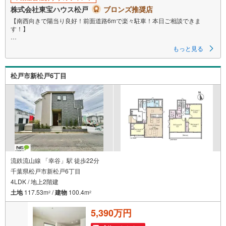
る
株式会社東宝ハウス松戸
ブロンズ推奨店
【南西向きで陽当り良好！前面道路6mで楽々駐車！本日ご相談できま
す！】
担当のユザワです。穏やかな住環境×生活施設充実！南西向きで陽当り良
もっと見る
好！前面道路6mで楽々駐車！本日ご相談できます！
■ご予約いただくとご見学がスムーズです！
松戸市新松戸6丁目
【営業時間9:00～21:00】
ご見学希望のお客様:右上の「室内・現地を見学する」をクリックして下さ
い。
資料請求希望のお客様:右上の「資料をもらう」をクリックして下さい。
【東宝ハウス松戸のポイント】
（1）不動産のご提案から資金計画・ライフシミュレーションのご相談
・無理のないライフプラン、提携による低金利住宅ローンのご提案、購入
前に知る「購入後の家族の生活」を「未来カレンダー」で見える化しま
す。
（2）ご購入後から始まる「専属FPによるファイナンシャルライフサポー
流鉄流山線 「幸谷」駅 徒歩22分
ト」
千葉県松戸市新松戸6丁目
・漠然としたキャッシュフローのグラフ化、効果的な生命保険の見直し、
4LDK / 地上2階建
繰り上げ返済の効果的なタイミングなどご提案させて頂きます。
土地
117.53m
/
建物
100.4m
2
2
5,390万円