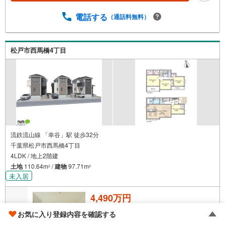
電話する
（通話料無料）
松戸市西馬橋4丁目
流鉄流山線 「幸谷」駅 徒歩32分
千葉県松戸市西馬橋4丁目
4LDK / 地上2階建
土地
110.64m
/
建物
97.71m
2
2
未入居
4,490万円
成約でもらえる
お気に入り登録内容を確認する