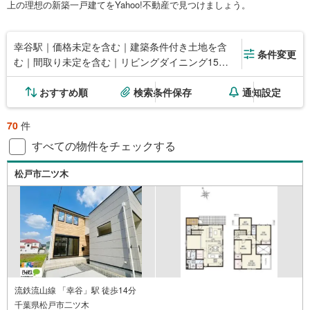
上の理想の新築一戸建てをYahoo!不動産で見つけましょう。
幸谷駅｜価格未定を含む｜建築条件付き土地を含
条件変更
む｜間取り未定を含む｜リビングダイニング15畳
以上
おすすめ順
検索条件保存
通知設定
70
件
すべての物件をチェックする
松戸市二ツ木
流鉄流山線 「幸谷」駅 徒歩14分
千葉県松戸市二ツ木