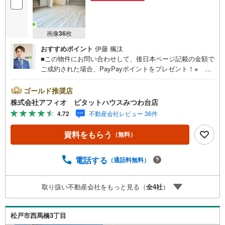
画像
36
枚
おすすめポイント
伊藤 楓汰
■この物件にお問い合わせして、後日本ページ記載の金額で
ご成約された場合、PayPayポイントをプレゼント！※ 条
件等の詳細は 説明ページをご覧ください。現地案内会開催
中‥365日ご案内いつでも大歓迎!!JR常磐緩行線「新松戸」
ゴールド推奨店
駅徒歩10分カースペース2台分■幸谷小学校まで徒歩4分、
株式会社アフィオ ピタットハウスみつわ台店
小金南中学校まで徒歩10分とお子様の通学安心■リビング
4.72
不動産会社レビュー 36件
全体を見渡せるカウンターキッチン■家族との会話も弾むリ
ビングイン階段■収納たっぷりウォークインクローゼット設
資料をもらう
（無料）
置！お部屋がすっきり片付きます■全居室収納有り■周辺環
境充実！暮らしやすいエリアです●お客様の笑顔のため
に。・* 千葉県の不動産のことなら株式会社アフィオにお
電話する
（通話料無料）
任せください！● お客様の一生の宝物になるお家探しの、
心強いパートナーになれるよう全力でサポート致します！
取り扱い不動産会社をもっと見る（
全
4
社
）
ご見学やご相談には迅速にご対応致します！お気軽にお問
合せ下さいませ！・豊富な物件数で、ご希望のお家探しが
楽々できます。‥株式会社アフィオで今すぐ検索‥
松戸市西馬橋3丁目