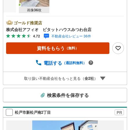
画像
36
枚
ゴールド推奨店
株式会社アフィオ ピタットハウスみつわ台店
4.72
不動産会社レビュー 36件
資料をもらう
（無料）
電話する
（通話料無料）
取り扱い不動産会社をもっと見る（
全
2
社
）
こ
検索条件を保存する
の
検
索
松戸市新松戸南2丁目
PR
条
件
で