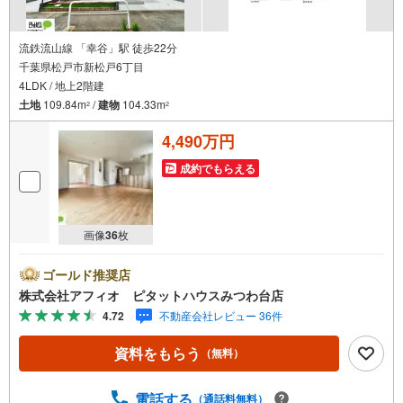
流鉄流山線 「幸谷」駅 徒歩22分
千葉県松戸市新松戸6丁目
4LDK / 地上2階建
土地
109.84m
/
建物
104.33m
2
2
4,490万円
成約でもらえる
画像
36
枚
ゴールド推奨店
株式会社アフィオ ピタットハウスみつわ台店
4.72
不動産会社レビュー 36件
資料をもらう
（無料）
電話する
（通話料無料）