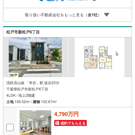
取り扱い不動産会社をもっと見る（
全
1
社
）
松戸市新松戸6丁目
流鉄流山線 「幸谷」駅 徒歩22分
千葉県松戸市新松戸6丁目
4LDK / 地上2階建
土地
106.52m
/
建物
102.67m
2
2
4,790万円
成約でもらえる