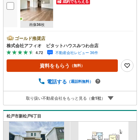
成約でもらえる
画像
36
枚
ゴールド推奨店
株式会社アフィオ ピタットハウスみつわ台店
4.72
不動産会社レビュー 36件
資料をもらう
（無料）
電話する
（通話料無料）
取り扱い不動産会社をもっと見る（
全
1
社
）
松戸市新松戸6丁目