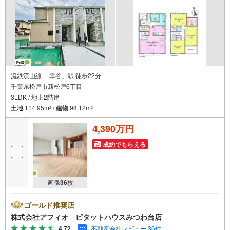
いただきます。お気軽にご相談ください。
流鉄流山線 「幸谷」駅 徒歩22分
千葉県松戸市新松戸6丁目
3LDK / 地上2階建
土地
114.95m
/
建物
98.12m
2
2
4,390万円
成約でもらえる
画像
36
枚
ゴールド推奨店
株式会社アフィオ ピタットハウスみつわ台店
4.72
不動産会社レビュー 36件