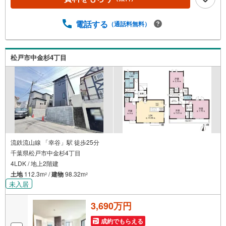
電話する
（通話料無料）
松戸市中金杉4丁目
流鉄流山線 「幸谷」駅 徒歩25分
千葉県松戸市中金杉4丁目
4LDK / 地上2階建
土地
112.3m
/
建物
98.32m
2
2
未入居
3,690万円
成約でもらえる