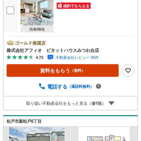
成約でもらえる
画像
36
枚
ゴールド推奨店
株式会社アフィオ ピタットハウスみつわ台店
4.72
不動産会社レビュー 36件
資料をもらう
（無料）
電話する
（通話料無料）
取り扱い不動産会社をもっと見る（
全
1
社
）
松戸市新松戸6丁目