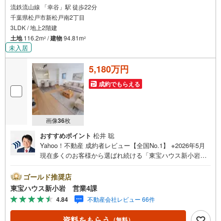
流鉄流山線 「幸谷」駅 徒歩22分
千葉県松戸市新松戸南2丁目
3LDK / 地上2階建
土地
116.2m
/
建物
94.81m
2
2
未入居
5,180万円
成約でもらえる
画像
36
枚
おすすめポイント
松井 聡
Yahoo！不動産 成約者レビュー【全国No.1】 ※2026年5月
現在多くのお客様から選ばれ続ける「東宝ハウス新小岩」
が、圧倒的な実力でお住まい探しをサポートします！■本日
見学OK■営業時間内（9:00～20:00）はお電話でのご連絡が
ゴールド推奨店
スムーズです。ご自宅への送迎・最寄駅でのお待ち合わせ
東宝ハウス新小岩 営業4課
等、お気軽にご相談ください。 選ばれる3つの「圧倒的メ
4.84
不動産会社レビュー 66件
リット」 （1）【業界最低水準の提携住宅ローン】「他社
で断られた」「借入がある」方も独自審査で多数承認！優
資料をもらう
（無料）