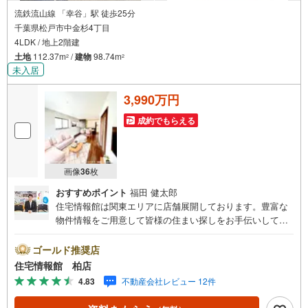
流鉄流山線 「幸谷」駅 徒歩25分
千葉県松戸市中金杉4丁目
4LDK / 地上2階建
土地
112.37m
/
建物
98.74m
2
2
未入居
3,990万円
成約でもらえる
画像
36
枚
おすすめポイント
福田 健太郎
住宅情報館は関東エリアに店舗展開しております。豊富な
物件情報をご用意して皆様の住まい探しをお手伝いしてお
ります。まずは最寄りの住宅情報館にお気軽にご相談くだ
さい。【営業時間 10:00～19:00 火曜・水曜（祝日の場
ゴールド推奨店
合は営業いたします）】「資料請求」「内覧」のお問い合
住宅情報館 柏店
わせは上記時間内ですとスムーズにご対応が可能です。ス
4.83
不動産会社レビュー 12件
タッフ一同お客様のお問合せをお待ちしております。【住
宅ローン相談会】開催中無理のない住宅ローンの試算やご