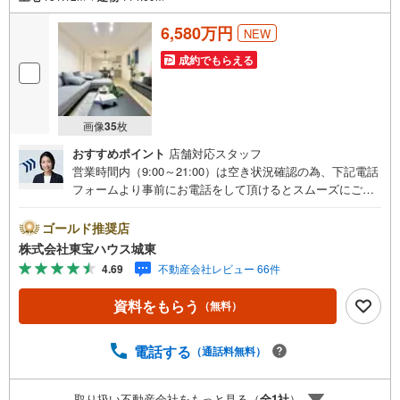
6,580万円
NEW
成約でもらえる
画像
35
枚
おすすめポイント
店舗対応スタッフ
営業時間内（9:00～21:00）は空き状況確認の為、下記電話
フォームより事前にお電話をして頂けるとスムーズにご案
内ができます。▽TOHO HOUSE CLUB▽現時点の未来
カレンダーの作成▽ご購入後もお客様の人生のパートナー
ゴールド推奨店
として暮らしの「安心」を守り続けます。【Yahoo！ 不動
株式会社東宝ハウス城東
産キャンペーン対象店舗】当店で物件を成約するとPayPay
4.69
不動産会社レビュー 66件
ボーナスライトがもらえる「Yahoo！ 不動産 物件ご成約キ
ャンペーン」の対象になります。「資料をもらう」「見学
資料をもらう
（無料）
予約をする」ボタンからお問い合わせください。※必ずYah
oo！ JAPAN IDでログインしてください。※PayPayボーナ
スライトは出金と譲渡はできません。ご案内・詳細な資料
電話する
（通話料無料）
のご請求はお気軽にどうぞ♪お電話でのお問い合わせも常
時受け付けております！■頭金0円からのご購入可能です■
取り扱い不動産会社をもっと見る（
全
1
社
）