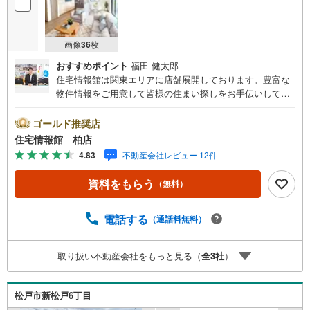
画像
36
枚
おすすめポイント
福田 健太郎
住宅情報館は関東エリアに店舗展開しております。豊富な
物件情報をご用意して皆様の住まい探しをお手伝いしてお
ります。まずは最寄りの住宅情報館にお気軽にご相談くだ
さい。【営業時間 10:00～19:00 火曜・水曜（祝日の場
ゴールド推奨店
合は営業いたします）】「資料請求」「内覧」のお問い合
住宅情報館 柏店
わせは上記時間内ですとスムーズにご対応が可能です。ス
4.83
不動産会社レビュー 12件
タッフ一同お客様のお問合せをお待ちしております。【住
宅ローン相談会】開催中無理のない住宅ローンの試算やご
資料をもらう
（無料）
購入の際にかかる諸費用の概算も行っております。しっか
りとした資金計画のアドバイスをさせて頂きますので、お
気軽にご相談ください。お客様第一主義をモット-にお引越
電話する
（通話料無料）
しをしてからも安心して住んでいただけるよう、末永く誠
実に努めさせて頂きます。住宅情報館にお越し頂けたら、
取り扱い不動産会社をもっと見る（
全
3
社
）
物件のご紹介だけではなく、お住まいの疑問、不安、お家
の事ならなんでもご相談いただけます。お客様の要望をお
伺いしながら誠心誠意、全力でサポートさせて頂きます。
松戸市新松戸6丁目
お客様一人一人に合わせたライフプランのご提案をさせて