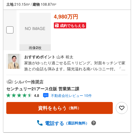
土地
210.15m
/
建物
108.87m
2
2
4,980万円
成約でもらえる
画像
2
枚
おすすめポイント
山本 裕太
家族がゆったり過ごせる広々リビング。対面キッチンで家
族との会話も弾みます。陽光溢れる南バルコニー付。「室
内・現地を見学する」ボタンよりご予約いただくとご見学
がスムーズになります。【センチュリー21アース住販のポ
シルバー推奨店
イント】◆センチュリオン獲得店舗◆全国約970店舗あるセ
センチュリー21アース住販 営業第二課
ンチュリー21のお店。その中でも、アメリカ本部が設ける
4.8
不動産会社レビュー 10件
一定基準を満たした、上位4％しか受賞できない賞。それが
「センチュリオン」です。弊社はそのセンチュリオンを200
資料をもらう
（無料）
2年から欠かすことなく取り続けております。◆住宅ローン
相談会◆お客様にあった無理のない住宅ローンの試算やご
購入の際に実際かかる諸費用の概算も行っております。人
電話する
（通話料無料）
生最大のお買い物になりますので、しっかりとした資金計