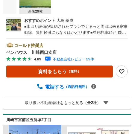
画像
29
枚
おすすめポイント
大島 基成
■水回り設備が集約されたプランでぐるっと周回出来る家事
動線、負担軽減にもなりはかどります■並列駐車2台可能な
広々敷地は約50坪ございます ■充実収納完備でスッキリ片
付きます！■ご見学をご希望のお客様、平日・休日問わず
ゴールド推奨店
ご対応させていただきます。■また、オンライン案内・相談
ベンハウス 川崎西口支店
などにも対応しております。 どうぞ お気軽にご連絡下
4.89
不動産会社レビュー 29件
さい。その他にも・・・●「この物件以外にも何件か一緒に
物件を見てみたい」●「私はローンいくら借りられるのだろ
資料をもらう
（無料）
う？」●「買替えなので、自宅がいくらで売却できるか知り
たい」 ●「車のローンがあるけど大丈夫かな？」●「頭金
は、どれくらいないと買えないの？」●「自営業者はローン
電話する
（通話料無料）
通りにくいって本当？」などなど、住宅購入はわからない
ことばかり・・・。ご安心ください!!お力になれる事がござ
取り扱い不動産会社をもっと見る（
全
2
社
）
いましたら、誠心誠意 お手伝いをさせていただきます。
【ベンハウス】にお任せ下さい！
川崎市宮前区五所塚2丁目