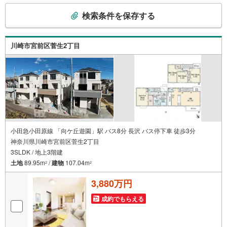
画のアドバイスをさせて頂きます。◆優遇金利にこだわる
こ
◆大きな金額を長期間で返済する住宅ローンは優遇金利が
検索条件を保存する
の
0.1％変わるだけで、支払い総額に大きな変化が生じます。
検
取引の多い弊社は金融機関の特色、傾向、トレンドを熟知
しておりますので、お客様のニーズにあった金融機関をご
索
川崎市宮前区菅生2丁目
紹介させて頂きます。
条
件
で
通
知
を
受
け
小田急小田原線 「向ケ丘遊園」駅 バス8分 長沢 バス停下車 徒歩3分
神奈川県川崎市宮前区菅生2丁目
取
3SLDK / 地上3階建
る
土地
89.95m
/
建物
107.04m
・
2
2
条
3,880万円
件
を
成約でもらえる
マ
イ