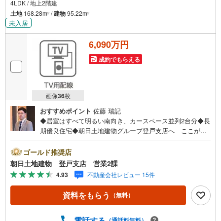
4LDK / 地上2階建
土地
168.28m
/
建物
95.22m
2
2
未入居
6,090万円
成約でもらえる
画像
36
枚
おすすめポイント
佐藤 瑞記
◆居室はすべて明るい南向き、カースペース並列2台分◆長
期優良住宅◆朝日土地建物グループ登戸支店へ ここが
『 朝日土地建物 』 イチ押しポイント!!【川崎市宮前区
菅生3丁目】・小中学校まで徒歩圏内・使いやすい広々とし
ゴールド推奨店
た4LDK・スーパーまで徒歩9分まずはお気軽にご覧くださ
朝日土地建物 登戸支店 営業2課
い!!朝日土地建物登戸支店営業2課まで!!併せて 『 住宅
4.93
不動産会社レビュー 15件
ローン説明会 』 も開催中お気軽にご相談ください!!～土
日に限らず平日いつでもご案内できます～
資料をもらう
（無料）
電話する
（通話料無料）