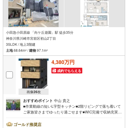
小田急小田原線 「向ケ丘遊園」駅 徒歩35分
神奈川県川崎市宮前区初山2丁目
3SLDK / 地上3階建
土地
68.64m
/
建物
97.1m
2
2
4,380万円
成約でもらえる
画像
26
枚
おすすめポイント
中山 貴之
■作業動線の短いL字型キッチン■2階リビングで落ち着いて
ご家族皆さまでゆったり過ごせます■WIC完備で収納充実！
どちらのお部屋もスッキリ片付きます ■全室二面採光で明
るく通風も良好■ご見学をご希望のお客様、平日・休日問わ
ゴールド推奨店