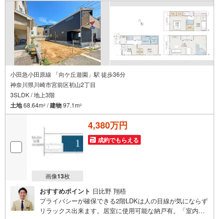
客様のお問合せをお待ちしております。
小田急小田原線 「向ケ丘遊園」駅 徒歩36分
神奈川県川崎市宮前区初山2丁目
3SLDK / 地上3階
土地
68.64m
/
建物
97.1m
2
2
4,380万円
成約でもらえる
画像
13
枚
おすすめポイント
日比野 翔梧
プライバシーが確保できる2階LDKは人の目線が気にならず
リラックス出来ます。居室に使用可能な納戸有。「室内・