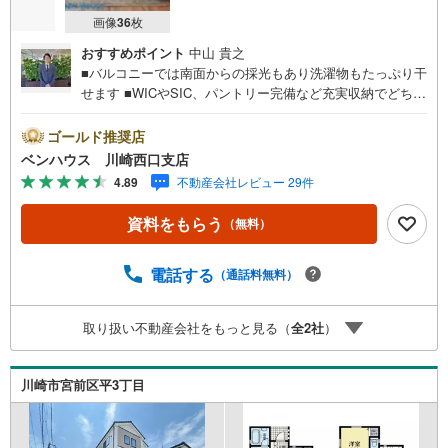
画像
36
枚
おすすめポイント
中山 貴之
■バルコニーでは南面からの採光もあり洗濯物もたっぷり干
せます ■WICやSIC、パントリー完備など充実収納でどちら
のお部屋もスッキリ片付きます ■全室二面採光で明るく通
風も良好！■ご見学をご希望のお客様、平日・休日問わず
ゴールド推奨店
ご対応させていただきます。■また、オンライン案内・相談
ベンハウス 川崎西口支店
などにも対応しております。 どうぞ お気軽にご連絡下
4.89
不動産会社レビュー 29件
さい。その他にも・・・●「この物件以外にも何件か一緒に
物件を見てみたい」●「私はローンいくら借りられるのだろ
資料をもらう
（無料）
う？」●「買替えなので、自宅がいくらで売却できるか知り
たい」 ●「車のローンがあるけど大丈夫かな？」●「頭金
は、どれくらいないと買えないの？」●「自営業者はローン
電話する
（通話料無料）
通りにくいって本当？」などなど、住宅購入はわからない
ことばかり・・・。ご安心ください!!お力になれる事がござ
取り扱い不動産会社をもっと見る（
全
2
社
）
いましたら、誠心誠意 お手伝いをさせていただきます。
【ベンハウス】にお任せ下さい！
川崎市宮前区平3丁目