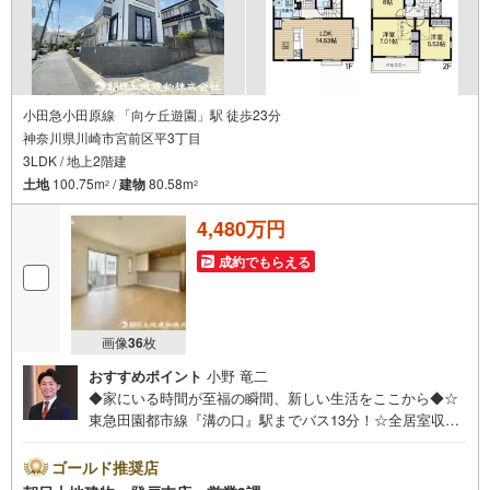
小田急小田原線 「向ケ丘遊園」駅 徒歩23分
神奈川県川崎市宮前区平3丁目
3LDK / 地上2階建
土地
100.75m
/
建物
80.58m
2
2
4,480万円
成約でもらえる
画像
36
枚
おすすめポイント
小野 竜二
◆家にいる時間が至福の瞬間、新しい生活をここから◆☆
東急田園都市線『溝の口』駅までバス13分！☆全居室収
納、充実の設備仕様です！資料請求・ご見学に関しまして
はお気軽にご連絡下さいませ。【営業時間 午前10時～午
ゴールド推奨店
後20時】上記時間はお電話が繋がりやすくなっておりま