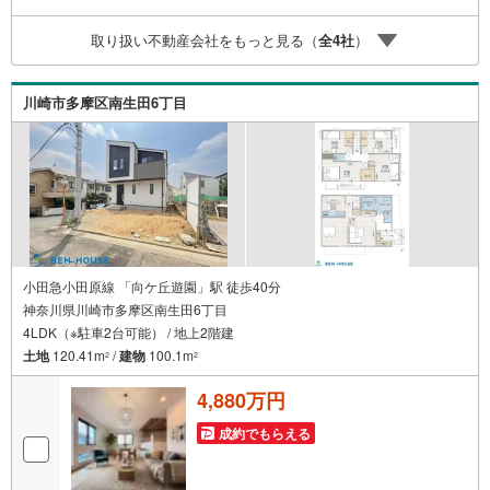
探しをお約束します。お家探しを始めてみようと思われた
らまずは、お気軽に東宝ハウス溝の口に相談してみません
取り扱い不動産会社をもっと見る（
全
4
社
）
か？何も決まっていなくて大丈夫！まずはお客様の夢をお
聞かせ下さい！未来の「不安」を「安心」に変える「未来
カレンダー」もご来店時に好評です。スタッフ一同いつで
川崎市多摩区南生田6丁目
もお客様のお問合せをお待ちしております。
小田急小田原線 「向ケ丘遊園」駅 徒歩40分
神奈川県川崎市多摩区南生田6丁目
4LDK（※駐車2台可能） / 地上2階建
土地
120.41m
/
建物
100.1m
2
2
4,880万円
成約でもらえる