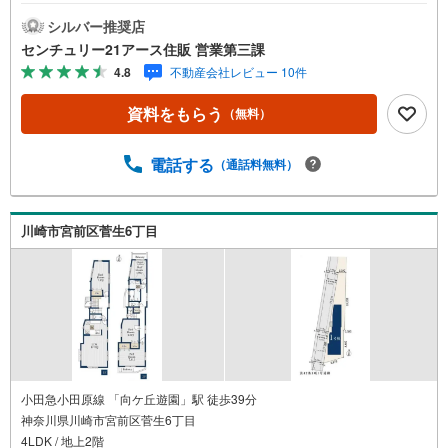
現地を見学する」ボタンよりご予約いただくとご見学がス
ムーズになります。【センチュリー21アース住販のポイン
シルバー推奨店
ト】◆センチュリオン獲得店舗◆全国約970店舗あるセンチ
センチュリー21アース住販 営業第三課
ュリー21のお店。その中でも、アメリカ本部が設ける一定
4.8
不動産会社レビュー 10件
基準を満たした、上位4％しか受賞できない賞。それが「セ
ンチュリオン」です。弊社はそのセンチュリオンを2002年
資料をもらう
（無料）
から欠かすことなく取り続けております。◆住宅ローン相
談会◆お客様にあった無理のない住宅ローンの試算やご購
入の際に実際かかる諸費用の概算も行っております。人生
電話する
（通話料無料）
最大のお買い物になりますので、しっかりとした資金計画
のアドバイスをさせて頂きます。◆優遇金利にこだわる◆
大きな金額を長期間で返済する住宅ローンは優遇金利が0.
川崎市宮前区菅生6丁目
1％変わるだけで、支払い総額に大きな変化が生じます。取
引の多い弊社は金融機関の特色、傾向、トレンドを熟知し
ておりますので、お客様のニーズにあった金融機関をご紹
介させて頂きます。
小田急小田原線 「向ケ丘遊園」駅 徒歩39分
神奈川県川崎市宮前区菅生6丁目
4LDK / 地上2階