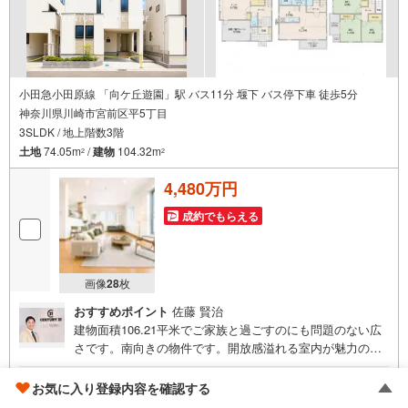
小田急小田原線 「向ケ丘遊園」駅 バス11分 堰下 バス停下車 徒歩5分
神奈川県川崎市宮前区平5丁目
3SLDK / 地上階数3階
土地
74.05m
/
建物
104.32m
2
2
4,480万円
成約でもらえる
画像
28
枚
おすすめポイント
佐藤 賢治
建物面積106.21平米でご家族と過ごすのにも問題のない広
さです。南向きの物件です。開放感溢れる室内が魅力の、4
LDKの物件はこちらです。システムキッチン付きの物件で
す。来訪者の顔が見えるTVインターホン付き。浄水器があ
ブロンズ推奨店
お気に入り登録内容を確認する
るので、小さいお子さんがいる方にも衛生上安全でおすす
センチュリー21 LIFE HOME