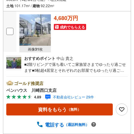
土地
101.17m
/
建物
92.22m
2
2
4,680万円
成約でもらえる
画像
31
枚
おすすめポイント
中山 貴之
■2階リビングで落ち着いてご家族皆さまでゆったり過ごせ
ます■5帖超4居室とそれぞれのお部屋でもゆったり過ごせ
ますね ■18帖超ゆとりのリビング、家具も配置しやすいで
すね！■各居室収納完備！■ご見学をご希望のお客様、平
ゴールド推奨店
日・休日問わず ご対応させていただきます。■また、オン
ベンハウス 川崎西口支店
ライン案内・相談などにも対応しております。 どうぞ
4.89
不動産会社レビュー 29件
お気軽にご連絡下さい。その他にも・・・●「この物件以外
にも何件か一緒に物件を見てみたい」●「私はローンいくら
資料をもらう
（無料）
借りられるのだろう？」●「買替えなので、自宅がいくらで
売却できるか知りたい」 ●「車のローンがあるけど大丈夫
かな？」●「頭金は、どれくらいないと買えないの？」●
電話する
（通話料無料）
「自営業者はローン通りにくいって本当？」などなど、住