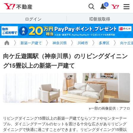
Yahoo!不動産
検索
通知
i
ログイン
ID新規取得
新築一戸建て
神奈川県
川崎市
多摩区
向ケ丘
向ケ丘遊園駅（神奈川県）のリビングダイニン
グ15畳以上の新築一戸建て
一部の画像提供：アフロ
リビングダイニング15畳以上の新築一戸建てならソファやセンターテー
ブル、ダイニングテーブルのセットを置ける十分な広さがありリビング
ダイニングで快適に過ごすことができます。リビングダイニング15畳以