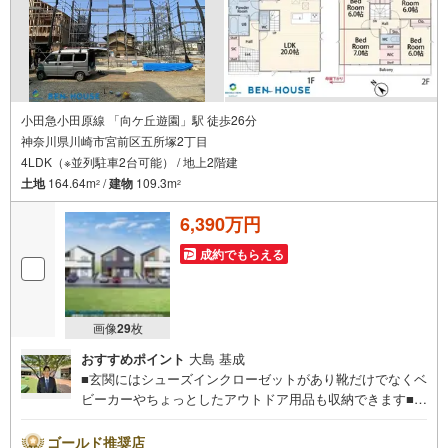
小田急小田原線 「向ケ丘遊園」駅 徒歩26分
神奈川県川崎市宮前区五所塚2丁目
4LDK（※並列駐車2台可能） / 地上2階建
土地
164.64m
/
建物
109.3m
2
2
6,390万円
成約でもらえる
画像
29
枚
おすすめポイント
大島 基成
■玄関にはシューズインクローゼットがあり靴だけでなくベ
ビーカーやちょっとしたアウトドア用品も収納できます■並
列駐車2台可能 ■充実収納完備、パントリーには食品のスト
ックたっぷりできます！■ご見学をご希望のお客様、平日・
ゴールド推奨店