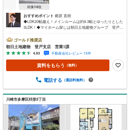
画像
14
枚
おすすめポイント
郷原 直樹
◆LDK20帖越え！メインルームは約9.3帖とゆったりとした
3LDK！◆マイホーム探しは朝日土地建物グループ 登戸店
へ◇◆創業42周年の朝日土地建物グループで購入後も安心
◆◇地域密着！購入だけでなくご売却もしっかりとサポー
ゴールド推奨店
トします！◇◆【朝日土地建物グループ 登戸支店】イチ
朝日土地建物 登戸支店 営業1課
押しポイント！◆◇◆◇再開発エリア人気の「向ヶ丘遊
4.93
不動産会社レビュー 15件
園」駅 徒歩23分・バス15分・「登戸」駅も利用可能◇◆
■土地面積110平米超え！■南側隣地通路につき日当たり良
資料をもらう
（無料）
好■メインルーム約9.3帖のゆったりとした3LDK■バルコニ
ーも広々、洗濯物も多く干せます■周辺は閑静な低層住宅
地、緑も多く落ち着いて過ごせます！■住宅ローンのご相
電話する
（通話料無料）
談、お住み替えのご相談も無料です■◆お電話・インターネ
ットからお気軽にお問い合わせください◆ 朝日土地建物
グループ 登戸支店へ ◆
川崎市多摩区枡形5丁目