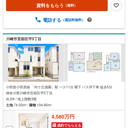
から顔が見えるTVインターホン付きです。毎日を気持ちよ
資料をもらう
（無料）
く過ごすことができる通風良好な快適生活をご提供。
電話する
（通話料無料）
川崎市宮前区平5丁目
小田急小田原線 「向ケ丘遊園」駅 バス11分 堰下 バス停下車 徒歩5分
神奈川県川崎市宮前区平5丁目
4LDK / 地上階数3階
土地
74.03m
/
建物
104.95m
2
2
4,580万円
成約でもらえる