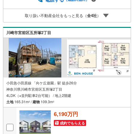
取り扱い不動産会社をもっと見る（
全
4
社
）
川崎市宮前区五所塚2丁目
小田急小田原線 「向ケ丘遊園」駅 徒歩26分
神奈川県川崎市宮前区五所塚2丁目
4LDK（※並列駐車2台可能） / 地上2階建
土地
165.31m
/
建物
109.3m
2
2
6,190万円
成約でもらえる