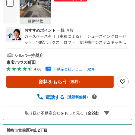
画像
25
枚
おすすめポイント
一蝶 直毅
カースペース有り（車種による） シューズインクローゼ
ット 宅配ボックス ロフト 食洗機付システムキッチ
ン ハンドシャワー付洗面台 浴室暖房換気乾燥機 ウォ
シュレット ペアガラス パントリー 床下収納東宝ハウ
シルバー推奨店
ス町田はまず、お客様一人一人を知り、理解することから
東宝ハウス町田
始めます。お客様のお話をきちんとお聞きし、しっかり話
4.68
不動産会社レビュー 32件
し合う「心」のコミュニケーションが大切になります。だ
からこそ、それぞれのお客様にベストな「住まい」をご提
資料をもらう
（無料）
案をすることができるのです。インターネット予約で当日
見学が可能！（1）［室内・現地を見学する］をクリック
（2）本日～4日以内をご希望の方は「ご要望・ご質問欄」
電話する
（通話料無料）
に希望日時をご記入ください！【主要不動産流通各社の202
5年度中間期の売買仲介実績において、全国第9位の売買仲
取り扱い不動産会社をもっと見る（
全
2
社
）
介実績です】※住宅新報よりたくさんのお客様からのお言葉
に感謝してこれからも楽しく素敵なお家探しをお約束しま
す。お家探しを始めてみようと思われたらまずは、お気軽
川崎市宮前区初山2丁目
に東宝ハウス町田に相談してみませんか？スタッフ一同お