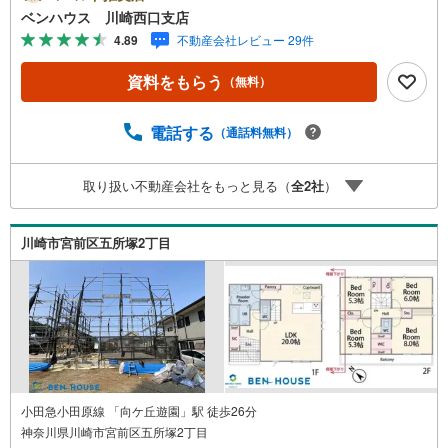
休日問わず ご対応させていただきます。■また、オンライ
ベンハウス 川崎西口支店
ン案内・相談などにも対応しております。 どうぞ お気
4.89
不動産会社レビュー 29件
軽にご連絡下さい。その他にも・・・●「この物件以外にも
何件か一緒に物件を見てみたい」●「私はローンいくら借り
資料をもらう
（無料）
られるのだろう？」●「買替えなので、自宅がいくらで売却
できるか知りたい」 ●「車のローンがあるけど大丈夫か
な？」●「頭金は、どれくらいないと買えないの？」●「自
電話する
（通話料無料）
営業者はローン通りにくいって本当？」などなど、住宅購
入はわからないことばかり・・・。ご安心ください!!お力に
取り扱い不動産会社をもっと見る（
全
2
社
）
なれる事がございましたら、誠心誠意 お手伝いをさせてい
ただきます。【ベンハウス】にお任せ下さい！
川崎市宮前区五所塚2丁目
小田急小田原線 「向ケ丘遊園」駅 徒歩26分
神奈川県川崎市宮前区五所塚2丁目