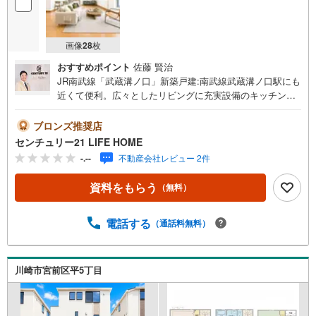
画像
28
枚
おすすめポイント
佐藤 賢治
JR南武線「武蔵溝ノ口」新築戸建:南武線武蔵溝ノ口駅にも
近くて便利。広々としたリビングに充実設備のキッチンを
備えた4LDK。食器洗乾燥機は食後の家事の時間短縮に役立
ちます。物件の向きは南向きです。浴室乾燥機をつけて湿
ブロンズ推奨店
気を除去すればカビの発生を予防できる、浴室乾燥機付き
センチュリー21 LIFE HOME
の物件です。デザイン性のあるシステムキッチン付きなの
-.--
不動産会社レビュー 2件
で、キッチンがお洒落なスペースになっています。コチラ
の物件は、新築の戸建て物件です。新生活を新築で始めま
資料をもらう
（無料）
せんか。
電話する
（通話料無料）
川崎市宮前区平5丁目