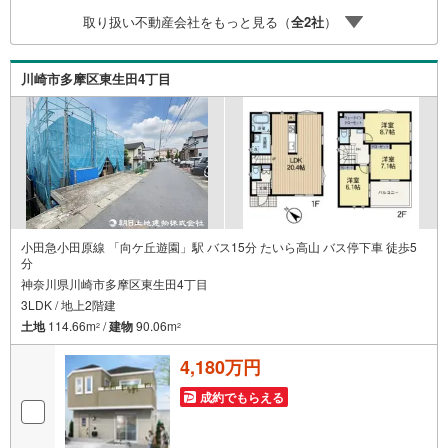
宅購入はわからないことばかり・・・。ご安心ください!!お
取り扱い不動産会社をもっと見る（
全
2
社
）
力になれる事がございましたら、誠心誠意 お手伝いをさせ
ていただきます。【ベンハウス】にお任せ下さい！
川崎市多摩区東生田4丁目
小田急小田原線 「向ケ丘遊園」駅 バス15分 たいら高山 バス停下車 徒歩5
分
神奈川県川崎市多摩区東生田4丁目
3LDK / 地上2階建
土地
114.66m
/
建物
90.06m
2
2
4,180万円
成約でもらえる