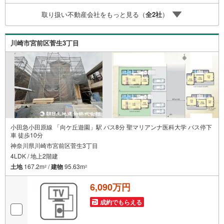
宅購入はわからないことばかり・・・。ご安心ください!!お
取り扱い不動産会社をもっと見る（
全
2
社
）
力になれる事がございましたら、誠心誠意 お手伝いをさせ
ていただきます。【ベンハウス】にお任せ下さい！
川崎市宮前区菅生3丁目
小田急小田原線 「向ケ丘遊園」駅 バス8分 聖マリアンナ医科大学 バス停下
車 徒歩10分
神奈川県川崎市宮前区菅生3丁目
4LDK / 地上2階建
土地
167.2m
/
建物
95.63m
2
2
6,090万円
成約でもらえる