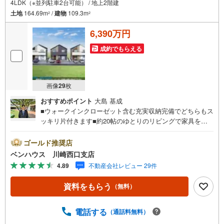
4LDK（※並列駐車2台可能） / 地上2階建
土地
164.69m
/
建物
109.3m
2
2
6,390万円
成約でもらえる
画像
29
枚
おすすめポイント
大島 基成
■ウォークインクローゼット含む充実収納完備でどちらもス
ッキリ片付きます■約20帖のゆとりのリビングで家具を配
置してもゆったり過ごせます ■水回り設備が集約されたプ
ランで家事もはかどります！■ご見学をご希望のお客様、平
ゴールド推奨店
日・休日問わず ご対応させていただきます。■また、オン
ベンハウス 川崎西口支店
ライン案内・相談などにも対応しております。 どうぞ
4.89
不動産会社レビュー 29件
お気軽にご連絡下さい。その他にも・・・●「この物件以外
にも何件か一緒に物件を見てみたい」●「私はローンいくら
資料をもらう
（無料）
借りられるのだろう？」●「買替えなので、自宅がいくらで
売却できるか知りたい」 ●「車のローンがあるけど大丈夫
かな？」●「頭金は、どれくらいないと買えないの？」●
電話する
（通話料無料）
「自営業者はローン通りにくいって本当？」などなど、住