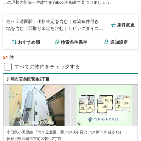
上の理想の新築一戸建てをYahoo!不動産で見つけましょう。
向ケ丘遊園駅｜価格未定を含む｜建築条件付き土
条件変更
地を含む｜間取り未定を含む｜リビングダイニン
グ15畳以上
おすすめ順
検索条件保存
通知設定
21
件
すべての物件をチェックする
川崎市宮前区菅生2丁目
小田急小田原線 「向ケ丘遊園」駅 バス8分 長沢 バス停下車 徒歩1分
神奈川県川崎市宮前区菅生2丁目