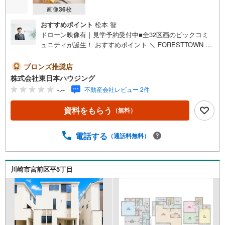
ペ
画像
36
枚
ー
おすすめポイント
松本 智
ジ
ドローン映像有｜見学予約受付中■全32区画のビックコミ
に
ュニティが誕生！ おすすめポイント ＼ FORESTTOWN 信
保
頼と品質 地域密着と安心のサポート /・全32区画の大型分
存
譲地誕生！・建物完成事例や設備詳細などご案内いたしま
ブロンズ推奨店
す
す。・床暖房完備で冬も安心。小さなお子さまにもやさし
株式会社東日本ハウジング
る
い、家族想いの住まい。 ・小田急線、田園都市線両方面
-.--
不動産会社レビュー 2件
へのバス便アクセス良好・安心のアフターサービス！お住
まいになってからの安心感が違います！・土地の仕入れか
資料をもらう
（無料）
ら建築工事、アフターサービスに至るまで自社一貫体制■お
客様に最適のお支払いプランをご提案します■無料の住宅ロ
ーン事前審査手続は最短翌日回答可！【営業時間 9:00-19:0
電話する
（通話料無料）
0】定休日:なし（年末年始を除く）上記時間はお電話が繋
がりやすくなっております。ぜひお気軽にご連絡下さい！
現地を見学される場合は「室内・現地を見学する（無
川崎市宮前区平5丁目
料）」ボタンよりご希望の日時をご記入いただけますとス
ムーズにご案内が可能です。