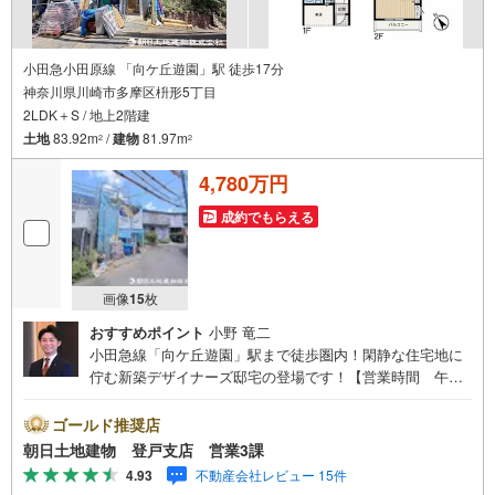
小田急小田原線 「向ケ丘遊園」駅 徒歩17分
神奈川県川崎市多摩区枡形5丁目
2LDK＋S / 地上2階建
土地
83.92m
/
建物
81.97m
2
2
4,780万円
成約でもらえる
画像
15
枚
おすすめポイント
小野 竜二
小田急線「向ケ丘遊園」駅まで徒歩圏内！閑静な住宅地に
佇む新築デザイナーズ邸宅の登場です！【営業時間 午前1
0時～午後20時】上記時間はお電話が繋がりやすくなってお
ります。人気物件には特にお問い合わせが集中する為、お
ゴールド推奨店
早めにお電話ください。『室内・現地見学をする』ボタン
朝日土地建物 登戸支店 営業3課
よりご予約をいただくとご見学がスムーズです。【創業42
4.93
不動産会社レビュー 15件
年】朝日土地建物株式会社は、神奈川県・東京都・埼玉県