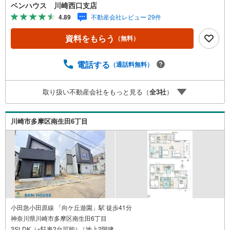
ず ご対応させていただきます。■また、オンライン案内・
ベンハウス 川崎西口支店
相談などにも対応しております。 どうぞ お気軽にご連
4.89
不動産会社レビュー 29件
絡下さい。その他にも・・・●「この物件以外にも何件か一
緒に物件を見てみたい」●「私はローンいくら借りられるの
資料をもらう
（無料）
だろう？」●「買替えなので、自宅がいくらで売却できるか
知りたい」 ●「車のローンがあるけど大丈夫かな？」●「頭
金は、どれくらいないと買えないの？」●「自営業者はロー
電話する
（通話料無料）
ン通りにくいって本当？」などなど、住宅購入はわからな
いことばかり・・・。ご安心ください!!お力になれる事がご
取り扱い不動産会社をもっと見る（
全
3
社
）
ざいましたら、誠心誠意 お手伝いをさせていただきます。
【ベンハウス】にお任せ下さい！
川崎市多摩区南生田6丁目
小田急小田原線 「向ケ丘遊園」駅 徒歩41分
神奈川県川崎市多摩区南生田6丁目
3SLDK（※駐車2台可能） / 地上2階建