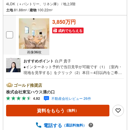
4LDK（＋パントリー、リネン庫） / 地上3階
土地
81.88m
/
建物
100.22m
2
2
3,850万円
成約でもらえる
画像
36
枚
おすすめポイント
白戸 貴子
●インターネット予約で当日見学が可能です（1）［室内・
現地を見学する］をクリック（2）本日～4日以内をご希望
の方は「ご要望・ご質問欄」に希望日時をご記入くださ
い！●10:00～21:00はお電話でのお問い合わせがスムーズで
ゴールド推奨店
す。【Yahoo！ 不動産キャンペーン対象店舗】当店で物件
株式会社東宝ハウス溝の口
を成約するとPayPayポイントがもらえる「Yahoo！不動産
4.92
不動産会社レビュー 26件
物件ご成約キャンペーン」の対象になります。「資料をも
らう」「見学予約をする」ボタンからお問い合わせくださ
資料をもらう
（無料）
い。※必ずYahoo！ JAPAN IDでログインしてください。※P
ayPayポイントは出金と譲渡はできません。たくさんのお
客様からのお言葉に感謝してこれからも楽しく素敵なお家
電話する
（通話料無料）