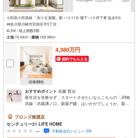
小田急小田原線 「向ケ丘遊園」駅 バス11分 堰下 バス停下車 徒歩5分
神奈川県川崎市宮前区平5丁目
4LDK / 地上階数3階
土地
74.04m
/
建物
105.99m
2
2
4,380万円
成約でもらえる
画像
28
枚
おすすめポイント
佐藤 賢治
新生活を失敗せず、スタートさせたいならこちらの「JR南
武線「武蔵溝ノ口」新築戸建」はいかがでしょうか。薬や
日用品を買うのに便利なサンドラッグ 平店まで、362mで
す。設備も充実している新築戸建ての物件はいかがでしょ
ブロンズ推奨店
うか。オートバスにはタイマー機能もついているので、お
センチュリー21 LIFE HOME
湯の出しすぎを防げます。浴室乾燥機付きの物件なので、
-.--
不動産会社レビュー 2件
雨の日で濡れた上着や傘もすぐに乾燥できます。モニター