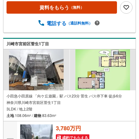
の不動産を中心に取り扱っている不動産会社です。おかげ
資料をもらう
（無料）
さまで創業42年の信頼と安心でお客様の住まい探しを全力
でサポートいたします。不動産に関わるご質問ご相談な
ど、お気軽にお問合せください。【とことん納得】当社で
電話する
（通話料無料）
は担当営業が物件情報をご紹介しております。その後の物
件のご説明、資金計画、税金相談などについては、担当課
長も同席してご説明させていただきます。
川崎市宮前区菅生1丁目
小田急小田原線 「向ケ丘遊園」駅 バス23分 菅生 バス停下車 徒歩6分
神奈川県川崎市宮前区菅生1丁目
3LDK / 地上2階
土地
108.06m
/
建物
83.63m
2
2
3,780万円
成約でもらえる