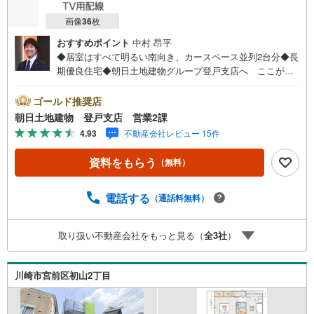
画像
36
枚
おすすめポイント
中村 昂平
◆居室はすべて明るい南向き、カースペース並列2台分◆長
期優良住宅◆朝日土地建物グループ登戸支店へ ここが
『 朝日土地建物 』 イチ押しポイント!!【川崎市宮前区
菅生3丁目】・小中学校まで徒歩圏内・使いやすい広々とし
ゴールド推奨店
た4LDK・スーパーまで徒歩9分まずはお気軽にご覧くださ
朝日土地建物 登戸支店 営業2課
い!!朝日土地建物登戸支店営業2課まで!!併せて 『 住宅
4.93
不動産会社レビュー 15件
ローン説明会 』 も開催中お気軽にご相談ください!!～土
日に限らず平日いつでもご案内できます～
資料をもらう
（無料）
電話する
（通話料無料）
取り扱い不動産会社をもっと見る（
全
3
社
）
川崎市宮前区初山2丁目