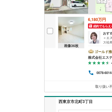
名古屋市
6,180万円
名古屋市
成約でもらえ
京都市営
おす
＜エ
OsakaMe
ス社
画像
36
枚
済に
OsakaMe
報が
ゴールド推
ト広
株式会社エス
OsakaMe
けく
ム、
福岡市地
フが
0078-6014
けます
この
私鉄・その他
札幌市電
(
さい
取り扱い
用意
道南いさ
料）
阿武隈急
西東京市北町3丁目
秋田内陸