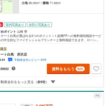
土地
90.02m
/
建物
71.62m
2
2
営地下鉄東山線
(
429
)
名古屋市営地下鉄名城線
(
337
)
営地下鉄桜通線
(
387
)
名古屋市営地下鉄上飯田線
(
53
)
室内写真あり
水回り写真あり
る
地下鉄烏丸線
(
28
)
京都市営地下鉄東西線
(
76
)
すめポイント
山崎 華
ステート白馬が選ばれる5つのポイント＞1.提携FPへの無料個別相談サービ
tro今里筋線
(
38
)
OsakaMetro御堂筋線
(
86
)
外の中立的なファイナンシャルプランナーと無料相談できます。ローン返
ついて保険や学費等も含めてシミュレーションをご提案できます2.物件情
tro四つ橋線
(
7
)
OsakaMetro中央線
(
25
)
豊富所沢市を中心にたくさんの情報をご用意しております。インターネッ
奨店
告前の物件も多数取り揃えております。お客様のご希望エリアをお申し付
テート白馬 所沢店
tro堺筋線
(
1
)
神戸市営地下鉄西神・山手線
(
143
)
ださい。3.自社グループでリフォーム、新築請負所沢店の3階はリフォー
不動産会社レビュー 34件
4.94
注文建築部門の相談スペースです。一級建築士をはじめとした専門スタッ
下鉄空港線
(
90
)
福岡市地下鉄箱崎線
(
11
)
おりますのでご見学とあわせて、リフォームや注文建築についてご相談頂
資料をもらう
-59552
無料
4.年中無休（年末年始除く）で営業しております営業時間 9:30～19:00
時間はお電話でのお問合わせがスムーズです5.お子様連れでおこしくだ
0
)
函館市電
(
0
)
キッズスペース、授乳室、オムツ替えベッド、アンパンマンジュースをご
不動産会社をもっと見る（
全
9
社
）
しております。ご見学ご希望の方は、右上の“室内・現地を見学する（無
りび鉄道
(
0
)
わたらせ渓谷鐵道
(
1
)
をボタンからご予約ください。
行
(
94
)
会津鉄道
(
7
)
PR
縦貫鉄道
(
0
)
しなの鉄道北しなの線
(
2
)
3,480万円
価格