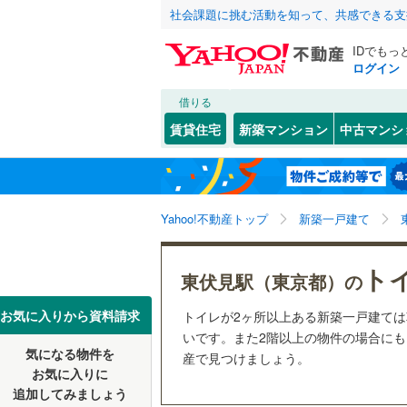
社会課題に挑む活動を知って、共感できる支
IDでもっ
ログイン
借りる
北海道
JR
北海道
函館本線
(
こだわり条件
設備
賃貸住宅
新築マンション
中古マンシ
石勝線
(
0
)
床暖房
（
東北
青森
根室本線
(
(
0
)
(
2
)
(
3
駐車場2
関東
東京
石北本線
(
Yahoo!不動産トップ
新築一戸建て
ＴＶモニ
（
21
）
常磐線
(
1,
信越・北陸
新潟
ト
東伏見駅（東京都）の
(
48
)
(
52
)
(
2
高崎線
(
1,
配置、向き、
東海
愛知
お気に入りから資料請求
トイレが2ヶ所以上ある新築一戸建て
両毛線
(
28
前道6m
いです。また2階以上の物件の場合にもオ
烏山線
(
11
気になる物件を
産で見つけましょう。
(
83
)
(
126
)
(
10
近畿
大阪
平坦地
（
お気に入りに
石巻線
(
32
追加してみましょう