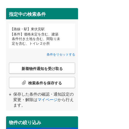
田沢湖線
(
0
)
指定中の検索条件
八戸線
(
3
)
磐越西線
(
84
)
路線・駅
東伏見駅
宮崎
鹿児島
沖縄
条件
価格未定を含む、建築
陸羽西線
(
0
)
条件付き土地を含む、間取り未
定を含む、トイレ２か所
住宅性能評価付き
（
2
）
左沢線
(
46
)
条件をリセットする
津軽線
(
0
)
する
る
条件をリセットする
条件をリセットする
条件をリセットする
条件をリセットする
条件をリセットする
条件をリセットする
こ
信越本線
(
107
)
新着物件通知を受け取る
の
検
弥彦線
(
0
)
索
検索条件を保存する
条
総武本線
(
583
)
件
保存した条件の確認・通知設定の
小学校まで1km以内
（
19
）
で
変更・解除は
マイページ
から行え
通
ます。
京葉線
(
253
)
知
を
久留里線
(
137
)
受
物件の絞り込み
間取り変更可能
（
2
）
け
山手線
(
75
)