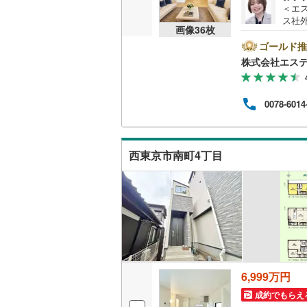
＜エ
（
18
）
越美北線
(
ス社
画像
36
枚
済に
氷見線
(
0
)
報が
ゴールド推
販売、価格、
ト広
株式会社エス
けく
紀勢本線（
即入居可
ム、
フが
桜島線
(
3
)
0078-6014
けます
オンライン対
この
加古川線
(
さい
オンライ
用意
赤穂線
(
42
西東京市南町4丁目
料）
宇野線
(
40
オンライ
福塩線
(
40
岩徳線
(
0
)
小野田線
(
舞鶴線
(
4
)
6,999万円
成約でもらえ
木次線
(
0
)