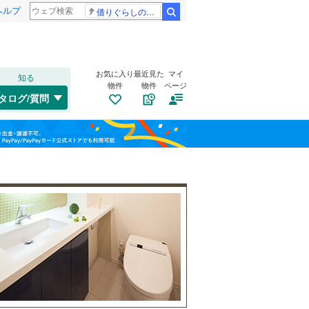
ヘルプ
借りぐらしのアリエッティ 耳をすませば
検索
お気に入り
最近見た
マイ
知る
物件
物件
ページ
千歳線
(
0
)
タログ/質問
日高本線
(
0
)
トイレ２か所
（
25
）
福島
宗谷本線
(
0
)
(
53
)
(
33
)
(
36
)
太陽光発電システム
（
5
）
栃木
群馬
山梨
東北本線
(
2,086
)
川越線
(
665
)
(
24
)
(
137
)
(
70
)
吾妻線
(
50
)
日光線
(
160
)
南道路
（
10
）
仙石線
(
228
)
和歌山
大船渡線
(
17
)