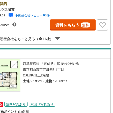
しの「安心」を守り続けます。【Yahoo！ 不動産キャンペーン対象店
奨店
け
（
0
）
平屋・1階建て
（
0
）
店で物件を成約するとPayPayボーナスライトがもらえる「Yahoo！ 不動
0
)
鶴見線
(
97
)
ハウス城東
物件ご成約キャンペーン」の対象になります。「資料をもらう」「見学予約
ルーム（納戸）
不動産会社レビュー 66件
4.69
」ボタンからお問い合わせください。※必ずYahoo！ JAPAN IDでログイ
752
)
根岸線
(
416
)
ください。※PayPayボーナスライトは出金と譲渡はできません。ご案
資料をもらう
-55225
無料
詳細な資料のご請求はお気軽にどうぞ♪お電話でのお問い合わせも常時受け
413
)
中央本線（JR東日本）
(
960
)
ております！■頭金0円からのご購入可能です■（諸費用もOK）お気軽にお
合わせください。
203
)
八高線
(
688
)
動産会社をもっと見る（
全
11
社
）
ッチン
（
1
）
対面キッチン
（
24
）
10
)
大糸線（JR東日本）
(
4
)
各駅停車）
(
821
)
埼京線
(
969
)
西武新宿線 「東伏見」駅 徒歩26分 他
東海道本線（JR東海）
(
1,545
)
機あり
（
23
）
東京都西東京市田無町1丁目
8
)
飯田線
(
210
)
2SLDK/地上2階建
庭
土地
97.36m
/
建物
126.69m
2
2
6
)
高山本線（JR東海）
(
101
)
ッキあり
（
1
）
JR東海）
(
246
)
紀勢本線（JR東海）
(
7
)
博多南線
(
201
)
室内写真あり
水回り写真あり
る
R西日本）
(
0
)
北陸本線
(
13
)
インクローゼット
床下収納
（
17
）
すめポイント
山崎 華