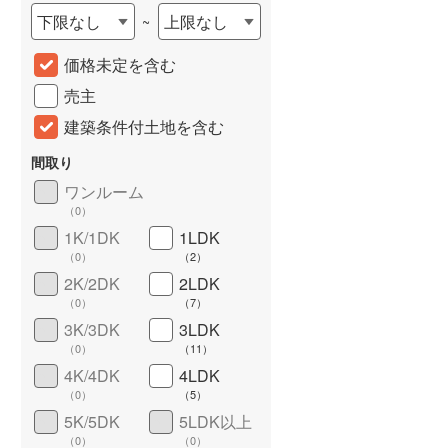
下限なし
上限なし
~
城端線
(
0
)
価格未定を含む
関西本線（JR西日本）
(
259
)
売主
大阪環状線
(
17
)
建築条件付土地を含む
山陽本線（JR西日本）
(
872
)
間取り
姫新線
(
76
)
ワンルーム
（
0
）
吉備線
(
36
)
1K/1DK
1LDK
芸備線
(
79
)
詳しく見る
（
0
）
（
2
）
2K/2DK
2LDK
可部線
(
53
)
（
0
）
（
7
）
宇部線
(
0
)
3K/3DK
3LDK
（
0
）
（
11
）
山陰本線
(
45
)
4K/4DK
4LDK
（
0
）
（
5
）
境線
(
1
)
5K/5DK
5LDK以上
奈良線
(
180
)
（
0
）
（
0
）