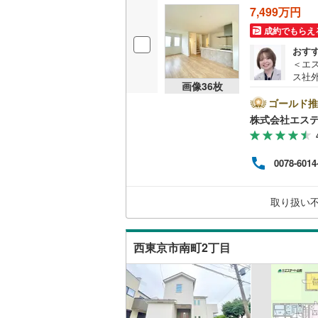
7,499万円
後藤寺線
(
成約でもらえ
東北新幹
おす
＜エ
秋田新幹
ス社
画像
36
枚
済に
山陽新幹
報が
ゴールド推
ト広
株式会社エス
西九州新
けく
ム、
フが
地下鉄
札幌市営
0078-6014
けます
この
仙台市地
さい
取り扱い
用意
東京メト
料）
東京メト
西東京市南町2丁目
東京メト
都営浅草
都営大江