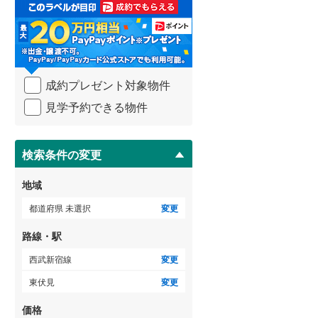
取
3階建て以上
（
2
）
る
武蔵野線
(
1,758
)
・
条
横須賀線
(
698
)
件
を
青梅線
(
332
)
成約プレゼント対象物件
マ
イ
小海線
(
6
)
見学予約できる物件
ペ
ー
京浜東北線
(
2,377
)
ジ
に
検索条件の変更
総武線
(
948
)
保
存
御殿場線
(
176
)
地域
す
る
中央本線（JR東海）
(
597
)
都道府県 未選択
変更
太多線
(
65
)
路線・駅
名松線
(
4
)
西武新宿線
変更
東伏見
変更
東海道本線（JR西日本）
(
516
)
価格
小浜線
(
0
)