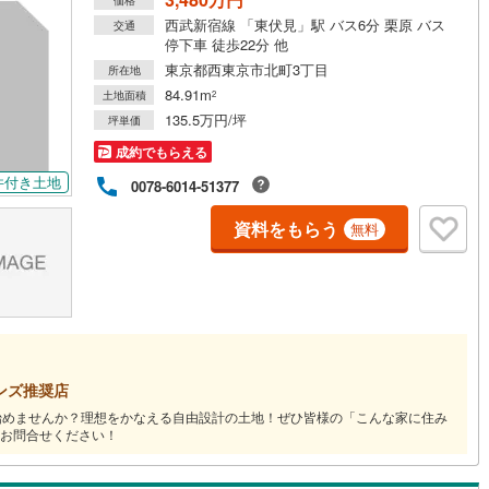
西武新宿線 「東伏見」駅 バス6分 栗原 バス
交通
停下車 徒歩22分 他
道
(
0
)
北越急行ほくほく線
(
0
)
東京都西東京市北町3丁目
所在地
84.91m
て銀河鉄道
(
0
)
青い森鉄道
(
1
)
土地面積
2
135.5万円/坪
坪単価
弘南線
(
0
)
弘南鉄道大鰐線
(
0
)
成約でもらえる
鉄道鳥海山ろく線
(
0
)
福島交通飯坂線
(
73
)
件付き土地
0078-6014-51377
長野線
(
5
)
上田電鉄別所線
(
5
)
資料をもらう
無料
イトレール
(
142
)
関東鉄道竜ケ崎線
(
36
)
鉄道大洗鹿島線
(
74
)
ひたちなか海浜鉄道湊線
(
63
)
64
)
千葉都市モノレール
(
277
)
鉄道上毛線
(
169
)
秩父鉄道
(
148
)
ンズ推奨店
始めませんか？理想をかなえる自由設計の土地！ぜひ皆様の「こんな家に住み
線
(
219
)
つくばエクスプレス
(
652
)
お問合せください！
763
)
京成押上線
(
73
)