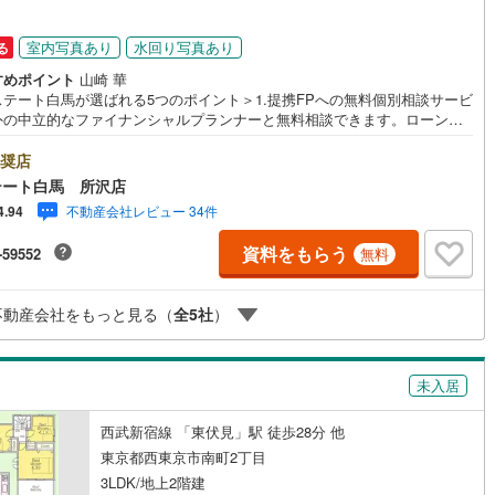
44
)
宮崎空港線
(
11
)
室内写真あり
水回り写真あり
る
線
(
558
)
上越新幹線
(
367
)
すめポイント
山崎 華
ステート白馬が選ばれる5つのポイント＞1.提携FPへの無料個別相談サービ
線
(
298
)
北陸新幹線
(
373
)
外の中立的なファイナンシャルプランナーと無料相談できます。ローン返
ついて保険や学費等も含めてシミュレーションをご提案できます2.物件情
線
(
226
)
北陸新幹線（JR西日本）
(
4
)
豊富所沢市を中心にたくさんの情報をご用意しております。インターネッ
奨店
告前の物件も多数取り揃えております。お客様のご希望エリアをお申し付
テート白馬 所沢店
幹線
(
9
)
ださい。3.自社グループでリフォーム、新築請負所沢店の3階はリフォー
不動産会社レビュー 34件
4.94
注文建築部門の相談スペースです。一級建築士をはじめとした専門スタッ
おりますのでご見学とあわせて、リフォームや注文建築についてご相談頂
地下鉄南北線
(
1
)
札幌市営地下鉄東西線
(
2
)
資料をもらう
-59552
無料
4.年中無休（年末年始除く）で営業しております営業時間 9:30～19:00
時間はお電話でのお問合わせがスムーズです5.お子様連れでおこしくだ
下鉄南北線
(
375
)
仙台市地下鉄東西線
(
103
)
キッズスペース、授乳室、オムツ替えベッド、アンパンマンジュースをご
不動産会社をもっと見る（
全
5
社
）
しております。ご見学ご希望の方は、右上の“室内・現地を見学する（無
ロ丸ノ内線
(
111
)
東京メトロ丸ノ内方南支線
(
18
)
をボタンからご予約ください。
ロ東西線
(
328
)
東京メトロ千代田線
(
159
)
未入居
ロ半蔵門線
(
21
)
東京メトロ南北線
(
83
)
西武新宿線 「東伏見」駅 徒歩28分 他
線
(
47
)
都営三田線
(
90
)
東京都西東京市南町2丁目
3LDK/地上2階建
戸線
(
103
)
横浜市営地下鉄ブルーライン
(
890
)