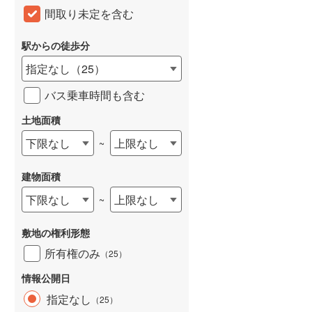
間取り未定を含む
和歌山線
(
104
)
東西線
(
40
)
駅からの徒歩分
指定なし
（
25
）
予讃線
(
1
)
バス乗車時間も含む
高徳線
(
1
)
土地面積
牟岐線
(
2
)
下限なし
上限なし
~
山陽本線（JR九州）
(
29
)
篠栗線
(
138
)
建物面積
指宿枕崎線
(
144
)
下限なし
上限なし
~
筑肥線
(
144
)
敷地の権利形態
久大本線
(
97
)
所有権のみ
（
25
）
日田彦山線
(
95
)
情報公開日
指定なし
（
25
）
筑豊本線
(
162
)