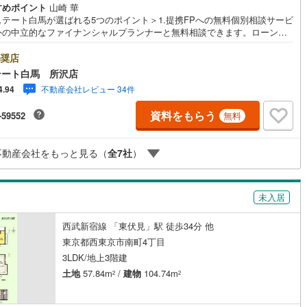
すめポイント
山崎 華
6
)
片町線
(
223
)
ステート白馬が選ばれる5つのポイント＞1.提携FPへの無料個別相談サービ
外の中立的なファイナンシャルプランナーと無料相談できます。ローン返
)
関西空港線
(
3
)
ついて保険や学費等も含めてシミュレーションをご提案できます2.物件情
豊富所沢市を中心にたくさんの情報をご用意しております。インターネッ
奨店
東線
(
91
)
本四備讃線
(
6
)
告前の物件も多数取り揃えております。お客様のご希望エリアをお申し付
テート白馬 所沢店
ださい。3.自社グループでリフォーム、新築請負所沢店の3階はリフォー
不動産会社レビュー 34件
4.94
予土線
(
0
)
注文建築部門の相談スペースです。一級建築士をはじめとした専門スタッ
おりますのでご見学とあわせて、リフォームや注文建築についてご相談頂
資料をもらう
-59552
無料
徳島線
(
1
)
4.年中無休（年末年始除く）で営業しております営業時間 9:30～19:00
時間はお電話でのお問合わせがスムーズです5.お子様連れでおこしくだ
キッズスペース、授乳室、オムツ替えベッド、アンパンマンジュースをご
)
土讃線
(
1
)
不動産会社をもっと見る（
全
7
社
）
しております。ご見学ご希望の方は、右上の“室内・現地を見学する（無
をボタンからご予約ください。
線
(
1,307
)
香椎線
(
278
)
3
)
肥薩線
(
8
)
未入居
122
)
唐津線
(
31
)
西武新宿線 「東伏見」駅 徒歩34分 他
東京都西東京市南町4丁目
10
)
大村線
(
16
)
3LDK/地上3階建
449
)
日豊本線
(
352
)
土地
57.84m
/
建物
104.74m
2
2
)
吉都線
(
0
)