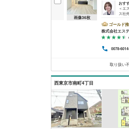
おす
桜井線
(
14
＜エ
ス社
画像
36
枚
阪和線
(
96
済に
報が
ゴールド推
おおさか
ト広
株式会社エス
けく
内子線
(
0
)
ム、
フが
0078-6014
鳴門線
(
0
)
けます
この
さい
土讃線
(
58
取り扱い
用意
料）
鹿児島本
三角線
(
20
西東京市南町4丁目
長崎本線
(
佐世保線
(
豊肥本線
(
日南線
(
26