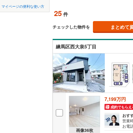
中国
LD
鳥取
北上線
(
0
)
マイページの便利な使い方
25
リビング
件
山田線
(
0
)
四国
徳島
（
19
）
大湊線
(
0
)
まとめて
チェックした物件を
九州・沖縄
福岡
構造・規模・
只見線
(
7
)
練馬区西大泉5丁目
耐震、免
奥羽本線
(
（
16
）
男鹿線
(
0
)
0
0
0
0
0
0
該当物件
該当物件
該当物件
該当物件
該当物件
該当物件
件
件
件
件
件
件
長期優良
羽越本線
(
飯山線
(
0
)
立地
湘南新宿
7,199万円
(
1,996
)
最寄りの
成約でもらえ
外房線
(
20
間取り、居室
おす
成田線
(
21
営業時
お電話
吹き抜け
画像
36
枚
B▽
東金線
(
35