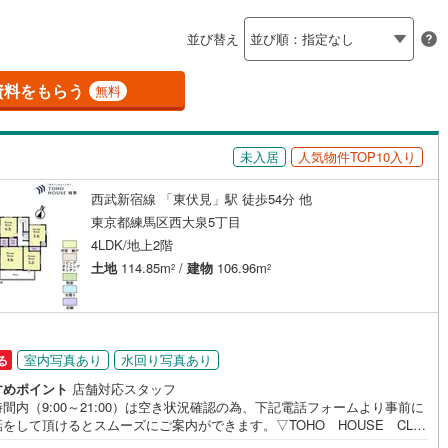
島根
岡山
広島
山口
釜石線
(
5
)
並び替え
ダイニング15畳以上
花輪線
(
0
)
香川
愛媛
高知
保存した条件を見る
磐越東線
(
117
)
資料をもらう
無料
佐賀
長崎
熊本
大分
施工・品質・工法関連
陸羽東線
(
21
)
未入居
人気物件TOP10入り
震、制震構造
設計住宅性能評価付き
118
)
米坂線
(
2
)
（
3
）
西武新宿線 「東伏見」駅 徒歩54分 他
五能線
(
0
)
この条件で検索する
この条件で検索する
この条件で検索する
この条件で検索する
この条件で検索する
この条件で検索する
市区町村以下を選択
市区町村を選択す
駅を選択する
東京都練馬区西大泉5丁目
住宅
（
0
）
大規模（総区画数50戸以上）
5
)
白新線
(
9
)
4LDK/地上2階
（
0
）
土地
114.85m
/
建物
106.96m
2
2
越後線
(
13
)
ライン（宇都宮～逗子）
湘南新宿ライン（前橋～小田原）
(
2,736
)
駅が始発駅
（
10
）
海まで2km以内
（
0
）
室内写真あり
水回り写真あり
る
4
)
内房線
(
401
)
全体
すめポイント
店舗対応スタッフ
8
)
鹿島線
(
5
)
間内（9:00～21:00）は空き状況確認の為、下記電話フォームより事前に
をして頂けるとスムーズにご案内ができます。▽TOHO HOUSE CLU
（
6
）
バリアフリー住宅
（
12
）
現時点の未来カレンダーの作成▽ご購入後もお客様の人生のパートナーとし
)
東海道本線
(
1,338
)