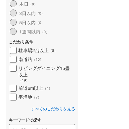
本日
（
0
）
北海道新幹線
(
0
)
3日以内
（
0
）
山形新幹線
(
486
)
5日以内
（
0
）
東海道新幹線
(
597
)
1週間以内
（
0
）
九州新幹線
(
150
)
こだわり条件
駐車場2台以上
（
8
）
南道路
（
10
）
札幌市営地下鉄東豊線
(
0
)
リビングダイニング15畳
以上
東京メトロ銀座線
(
15
)
（
19
）
東京メトロ日比谷線
(
43
)
前道6m以上
（
4
）
東京メトロ有楽町線
(
167
)
平坦地
（
7
）
東京メトロ副都心線
(
168
)
すべてのこだわりを見る
都営新宿線
(
374
)
キーワードで探す
横浜市営地下鉄グリーンライン