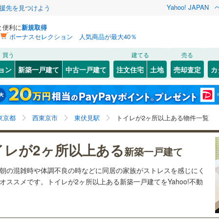
Yahoo! JAPAN
援先を見つけよう
と便利に
新規取得
ボーナスセレクション 人気商品が最大40％
検索条件を保存しました
買う
建てる
売る
0
)
札沼線
(
0
)
ョン
新築一戸建て
中古一戸建て
注文住宅
土地
売却査定
カ
この検索条件の新着物件通知は、
マイページ
から設定できます。
室蘭本線
(
0
)
11
）
オール電化
（
0
）
岩手
宮城
秋田
山形
0
)
富良野線
(
0
)
鷺ノ宮
)
(
11
)
(
19
)
(
10
)
(
6
)
(
13
)
台以上
（
8
）
ビルトインガレージ
（
5
）
(
33
)
東伏見駅、価格未定を含む、建築条件付き土地を含む、
神奈川
埼玉
千葉
茨城
0
)
釧網本線
(
0
)
東京都
西東京市
東伏見駅
トイレが2ヶ所以上ある物件一覧
タ付インターホン
防犯カメラ
（
1
）
間取り未定を含む、トイレ２か所
082
)
水郡線
(
209
)
長野
富山
石川
福井
イレが2ヶ所以上ある
新築一戸建て
5
)
(
70
)
(
101
)
(
142
)
(
63
)
(
10
)
(
39
)
458
)
上越線
(
250
)
建ち方、日当たり
閉じる
閉じる
お気に入りリストを見る
お気に入りリストを見る
閉じる
閉じる
岐阜
静岡
三重
は朝の混雑時や体調不良の時などに同居の家族がストレスを感じにく
検索条件を保存する
9
)
水戸線
(
61
)
以上
（
4
）
角地
（
5
）
ススメです。トイレが2ヶ所以上ある新築一戸建てをYahoo!不動
5
)
仙山線
(
200
)
マイページ
8
)
(
55
)
(
74
)
(
86
)
兵庫
京都
滋賀
奈良
7
）
)
気仙沼線
(
0
)