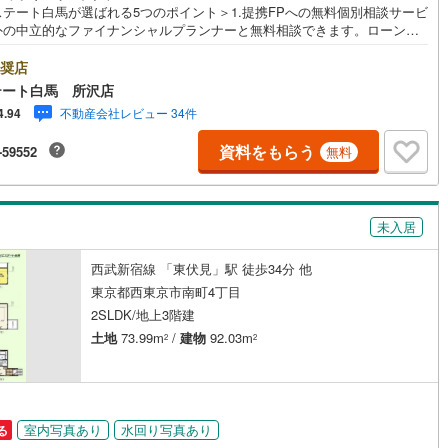
ステート白馬が選ばれる5つのポイント＞1.提携FPへの無料個別相談サービ
1
)
七尾線
(
0
)
外の中立的なファイナンシャルプランナーと無料相談できます。ローン返
ついて保険や学費等も含めてシミュレーションをご提案できます2.物件情
高山本線（JR西日本）
(
0
)
豊富所沢市を中心にたくさんの情報をご用意しております。インターネッ
奨店
契約、入居関連など
告前の物件も多数取り揃えております。お客様のご希望エリアをお申し付
テート白馬 所沢店
ださい。3.自社グループでリフォーム、新築請負所沢店の3階はリフォー
JR西日本）
(
3
)
湖西線
(
98
)
能
（
9
）
不動産会社レビュー 34件
4.94
注文建築部門の相談スペースです。一級建築士をはじめとした専門スタッ
おりますのでご見学とあわせて、リフォームや注文建築についてご相談頂
福知山線
(
236
)
資料をもらう
-59552
無料
4.年中無休（年末年始除く）で営業しております営業時間 9:30～19:00
応
時間はお電話でのお問合わせがスムーズです5.お子様連れでおこしくだ
68
)
播但線
(
56
)
キッズスペース、授乳室、オムツ替えベッド、アンパンマンジュースをご
ン内見(相談)可
（
14
）
IT重説可
（
13
）
しております。ご見学ご希望の方は、右上の“室内・現地を見学する（無
)
津山線
(
18
)
未入居
をボタンからご予約ください。
)
伯備線
(
67
)
ン対応とは？
西武新宿線 「東伏見」駅 徒歩34分 他
)
呉線
(
146
)
東京都西東京市南町4丁目
2SLDK/地上3階建
山口線
(
1
)
土地
73.99m
/
建物
92.03m
2
2
1
)
美祢線
(
0
)
因美線
(
0
)
室内写真あり
水回り写真あり
る
草津線
(
53
)