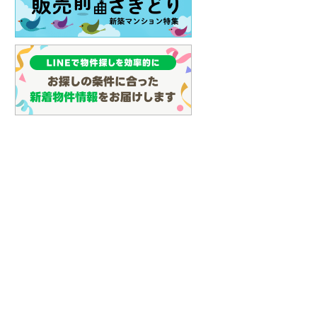
イン
(
3
)
しなの鉄道
(
20
)
津軽鉄道
(
0
)
三陸鉄道リアス線
(
9
)
仙台空港アクセス線
(
68
)
松本電鉄上高地線
(
1
)
関東鉄道常総線
(
154
)
銚子電気鉄道
(
11
)
上信電鉄上信線
(
89
)
埼玉新都市交通伊奈線
(
558
)
京成成田高速鉄道アクセス線
(
26
)
京成千葉線
(
165
)