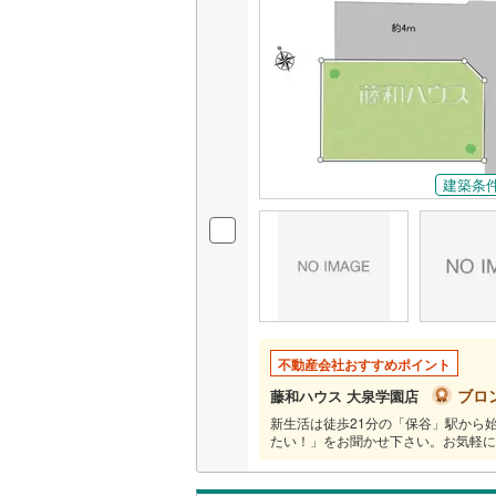
いすみ鉄
IGRいわ
弘南鉄道
由利高原
建築条
長野電鉄
宇都宮ラ
鹿島臨海
小湊鐵道
(
不動産会社おすすめポイント
上毛電気
ブロ
藤和ハウス 大泉学園店
新生活は徒歩21分の「保谷」駅から
流鉄流山
たい！」をお聞かせ下さい。お気軽に
京成本線
(