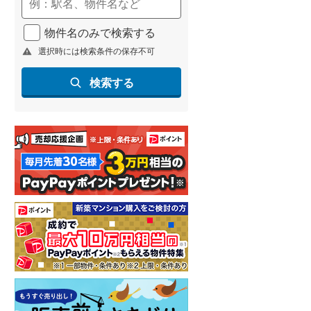
(
340
)
物件名のみで検索する
名古屋市営地下鉄鶴舞線
(
273
)
選択時には検索条件の保存不可
名古屋市営地下鉄名港線
(
59
)
検索する
OsakaMetro長堀鶴見緑地線
(
22
)
OsakaMetro谷町線
(
95
)
OsakaMetro千日前線
(
13
)
神戸市営地下鉄海岸線
(
24
)
福岡市地下鉄七隈線
(
266
)
函館市電宝来・谷地頭線
(
0
)
真岡鐵道
(
14
)
山形鉄道フラワー長井線
(
0
)
えちごトキめき鉄道妙高はねうまラ