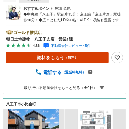
おすすめポイント
矢部 竜也
◆中央線「八王子」駅徒歩15分！京王線「京王片倉」駅徒
歩10分！◆広々としたLDK20帖！4LDK！収納も豊富です！
◆カースペース2台、前面道路幅員6mで駐車は楽々！◆ZE
H水準省エネ住宅！※バザール会場には、ベビーベッドや
ゴールド推奨店
キッズスペースをご用意しております。 小さなお子様連
朝日土地建物 八王子支店 営業1課
れでも、安心してご来場ください！資料請求、住宅ローン
4.86
不動産会社レビュー 45件
のご相談などお気軽にお問合せください！スタッフ25名で
お客様がご覧になったことのない情報を多数ご用意してお
資料をもらう
（無料）
ります。インターネット、チラシなどに掲載できない物件
も多数ございます！ご案内時に他物件もご紹介可能です。
担当営業へご希望をお伝えください！■ご案内方法ご自宅へ
電話する
（通話料無料）
お迎え・最寄り駅等でお待ち合わせ、弊社へのご来社な
ど、ご相談ください。ご希望があれば周辺環境、お客様の
取り扱い不動産会社をもっと見る（
全
4
社
）
希望に合わせた物件などもご案内をいたします。お住まい
探しは朝日土地建物（株）八王子店 営業5課にお任せくだ
さい！
八王子市小比企町