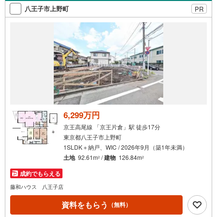
八王子市上野町
PR
6,299万円
京王高尾線 「京王片倉」駅 徒歩17分
東京都八王子市上野町
1SLDK＋納戸、WIC / 2026年9月（築1年未満）
土地
92.61m
/
建物
126.84m
2
2
成約でもらえる
藤和ハウス 八王子店
資料をもらう
（無料）