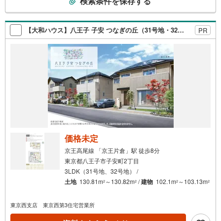
検索条件を保存する
の
検
索
【大和ハウス】八王子 子安 つなぎの丘（31号地・32号地） （分譲住宅）
PR
条
件
で
通
知
を
受
け
取
る
価格未定
・
京王高尾線 「京王片倉」駅 徒歩8分
条
東京都八王子市子安町2丁目
件
3LDK（31号地、32号地） /
を
土地
130.81m
～130.82m
/
建物
102.1m
～103.13m
2
2
2
2
マ
イ
東京西支店 東京西第3住宅営業所
ペ