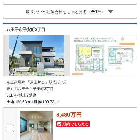
紹介可能です。 担当営業へご希望をお伝えください！■ご
案内方法ご自宅へお迎え・最寄り駅等でお待ち合わせ、弊
取り扱い不動産会社をもっと見る（
全
1
社
）
社へのご来社など、ご相談ください。ご希望があれば周辺
環境、お客様の希望に合わせた物件などもご案内をいたし
ます。お住まい探しは朝日土地建物（株）八王子店 営業5
八王子市子安町2丁目
課にお任せください！
京王高尾線 「京王片倉」駅 徒歩7分
東京都八王子市子安町2丁目
3LDK / 地上2階建
土地
130.63m
/
建物
109.72m
2
2
8,480万円
成約でもらえる