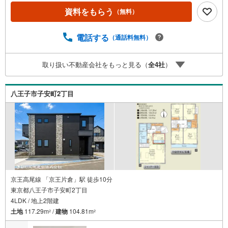
お客様がご覧になったことのない情報を多数ご用意してお
資料をもらう
（無料）
ります。インターネット、チラシなどに掲載できない物件
も多数ございます！ご案内時に他物件もご紹介可能です。
担当営業へご希望をお伝えください！■ご案内方法ご自宅へ
電話する
（通話料無料）
お迎え・最寄り駅等でお待ち合わせ、弊社へのご来社な
ど、ご相談ください。ご希望があれば周辺環境、お客様の
取り扱い不動産会社をもっと見る（
全
4
社
）
希望に合わせた物件などもご案内をいたします。お住まい
探しは朝日土地建物（株）八王子店 営業5課にお任せくだ
さい！
八王子市子安町2丁目
京王高尾線 「京王片倉」駅 徒歩10分
東京都八王子市子安町2丁目
4LDK / 地上2階建
土地
117.29m
/
建物
104.81m
2
2