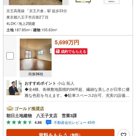
京王高尾線 「京王片倉」駅 徒歩33分
東京都八王子市兵衛2丁目
4LDK / 地上2階建
土地
187.85m
/
建物
105.63m
2
2
5,699万円
成約でもらえる
画像
36
枚
おすすめポイント
小山 拓人
◆全4棟、各棟敷地面積約56坪超、繊細な美しさが日常に優
雅な色彩を与えます。◆駐車スペース2台可、充実の設備と
快適で洗練された住空間◆車道・歩道ともに幅広く整備さ
れているので、人も車も通行しやすい立地です。※バザール
ゴールド推奨店
会場には、ベビーベッドや キッズスペースをご用意して
朝日土地建物 八王子支店 営業3課
おります。 小さなお子様連れでも、安心してご来場くだ
4.86
不動産会社レビュー 45件
さい！資料請求、住宅ローンのご相談などお気軽にお問合
せください！スタッフ25名でお客様がご覧になったことの
資料をもらう
（無料）