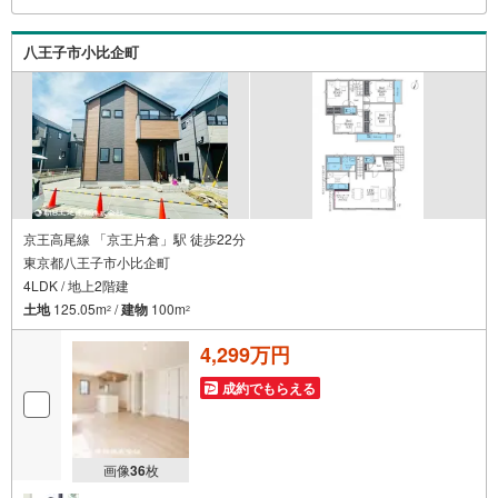
をいたします。お住まい探しは朝日土地建物（株）八王子
店 営業2課にお任せください！
八王子市小比企町
京王高尾線 「京王片倉」駅 徒歩22分
東京都八王子市小比企町
4LDK / 地上2階建
土地
125.05m
/
建物
100m
2
2
4,299万円
成約でもらえる
画像
36
枚