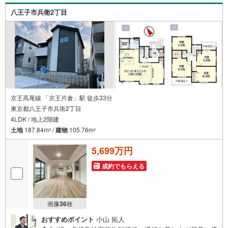
店 営業3課にお任せください！
八王子市兵衛2丁目
京王高尾線 「京王片倉」駅 徒歩33分
東京都八王子市兵衛2丁目
4LDK / 地上2階建
土地
187.84m
/
建物
105.76m
2
2
5,699万円
成約でもらえる
画像
36
枚
おすすめポイント
小山 拓人