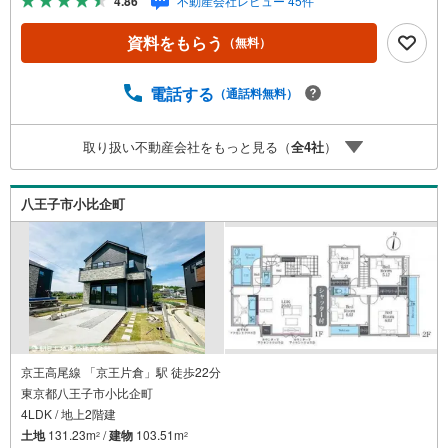
4.86
不動産会社レビュー 45件
い！資料請求、住宅ローンのご相談などお気軽にお問合せ
ください！スタッフ25名でお客様がご覧になったことのな
資料をもらう
（無料）
い情報を多数ご用意しております。インターネット、チラ
シなどに掲載できない物件も多数ございます！ご案内時に
他物件もご紹介可能です。 担当営業へご希望をお伝えくだ
電話する
（通話料無料）
さい！■ご案内方法ご自宅へお迎え・最寄り駅等でお待ち合
わせ、弊社へのご来社など、ご相談ください。ご希望があ
取り扱い不動産会社をもっと見る（
全
4
社
）
れば周辺環境、お客様の希望に合わせた物件などもご案内
をいたします。お住まい探しは朝日土地建物（株）八王子
店 営業2課にお任せください！
八王子市小比企町
京王高尾線 「京王片倉」駅 徒歩22分
東京都八王子市小比企町
4LDK / 地上2階建
土地
131.23m
/
建物
103.51m
2
2