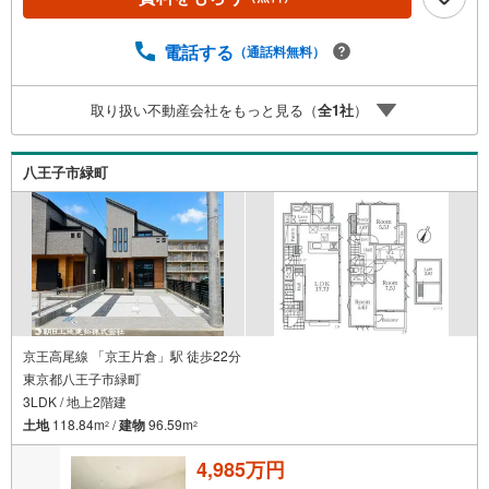
ない情報を多数ご用意しております。インターネット、チ
ラシなどに掲載できない物件も多数ございます！ご案内時
に他物件もご紹介可能です。 担当営業へご希望をお伝えく
電話する
（通話料無料）
ださい！■ご案内方法ご自宅へお迎え・最寄り駅等でお待ち
合わせ、弊社へのご来社など、ご相談ください。ご希望が
取り扱い不動産会社をもっと見る（
全
1
社
）
あれば周辺環境、お客様の希望に合わせた物件などもご案
内をいたします。お住まい探しは朝日土地建物（株）八王
子店 営業3課にお任せください！
八王子市緑町
京王高尾線 「京王片倉」駅 徒歩22分
東京都八王子市緑町
3LDK / 地上2階建
土地
118.84m
/
建物
96.59m
2
2
4,985万円