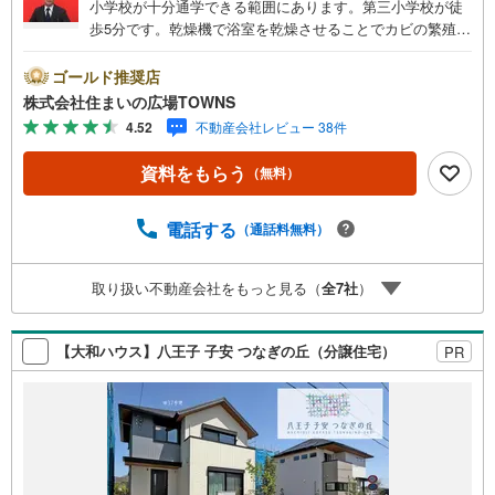
小学校が十分通学できる範囲にあります。第三小学校が徒
歩5分です。乾燥機で浴室を乾燥させることでカビの繁殖を
防ぐことに役立つ、浴室乾燥機付きの物件です。お風呂を
すぐに温め直すことのできる、追い焚き機能付きです。駅
ゴールド推奨店
まで徒歩12分と少し離れている物件です。こちらは南向き
株式会社住まいの広場TOWNS
の物件です。ぜひ一度ご覧ください。窓付きの浴室が付い
4.52
不動産会社レビュー 38件
ており、衛生面の心配も要りません。機能的で使いやすい
システムキッチン付きなので、お料理を楽しめます。【年
資料をもらう
（無料）
中無休/9:00～21:00】人気物件は特にお問い合わせが集中
するため、お早めにお電話下さい。「室内・現地を見学す
る」ボタンよりご予約頂くとご見学がスムーズです。■その
電話する
（通話料無料）
他、各種ご相談も承っております。○住宅ローンのご相談○
ライフプランのシミュレーション■住まいの広場TOWNSか
取り扱い不動産会社をもっと見る（
全
7
社
）
らお客様へ経験豊富なスタッフが親身になってお客様に合
った物件をご紹介させて頂きます！ /他社様掲載物件も併せ
てご紹介可能ですのでお気軽にお問い合わせ下さい♪駐車
【大和ハウス】八王子 子安 つなぎの丘（分譲住宅）
PR
場もございますので、お車でのお越しも大歓迎です！