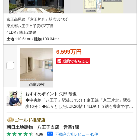
京王高尾線 「京王片倉」駅 徒歩10分
東京都八王子市子安町2丁目
4LDK / 地上2階建
土地
110.61m
/
建物
103.34m
2
2
6,599万円
成約でもらえる
画像
36
枚
おすすめポイント
矢部 竜也
◆中央線「八王子」駅徒歩15分！京王線「京王片倉」駅徒
歩10分！◆広々としたLDK20帖！4LDK！収納も豊富です！
◆カースペース2台、前面道路幅員6mで駐車は楽々！◆ZE
H水準省エネ住宅！※バザール会場には、ベビーベッドや
ゴールド推奨店
キッズスペースをご用意しております。 小さなお子様連
朝日土地建物 八王子支店 営業1課
れでも、安心してご来場ください！資料請求、住宅ローン
4.86
不動産会社レビュー 45件
のご相談などお気軽にお問合せください！スタッフ25名で