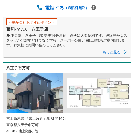
電話する
（通話料無料）
不動産会社おすすめポイント
藤和ハウス 八王子店
JR中央線「八王子」駅 徒歩16分通勤・通学に大変便利です。経験豊かなス
タッフが分譲地だけでなく学校、スーパー公園と周辺環境もご案内致しま
す。お気軽にお問い合わせください。
もっと見る
八王子市万町
京王高尾線 「京王片倉」駅 徒歩14分
東京都八王子市万町
3LDK / 地上階数2階