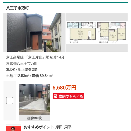
さい！
八王子市万町
京王高尾線 「京王片倉」駅 徒歩14分
東京都八王子市万町
3LDK / 地上階数2階
土地
112.53m
/
建物
89.84m
2
2
5,580万円
成約でもらえる
画像
36
枚
おすすめポイント
岸田 周平