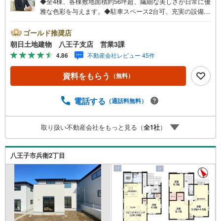
◆全4棟、各棟敷地面積約56坪超、繊細な美しさが日常に優
雅な色彩を与えます。◆駐車スペース2台可、充実の設備と
快適で洗練された住空間◆車道・歩道ともに幅広く整備さ
れているので、人も車も通行しやすい立地です。※バザール
ゴールド推奨店
会場には、ベビーベッドや キッズスペースをご用意して
朝日土地建物 八王子支店 営業3課
おります。 小さなお子様連れでも、安心してご来場くだ
4.86
不動産会社レビュー 45件
さい！資料請求、住宅ローンのご相談などお気軽にお問合
せください！スタッフ25名でお客様がご覧になったことの
資料をもらう
（無料）
ない情報を多数ご用意しております。インターネット、チ
ラシなどに掲載できない物件も多数ございます！ご案内時
に他物件もご紹介可能です。 担当営業へご希望をお伝えく
電話する
（通話料無料）
ださい！■ご案内方法ご自宅へお迎え・最寄り駅等でお待ち
合わせ、弊社へのご来社など、ご相談ください。ご希望が
取り扱い不動産会社をもっと見る（
全
1
社
）
あれば周辺環境、お客様の希望に合わせた物件などもご案
内をいたします。お住まい探しは朝日土地建物（株）八王
子店 営業3課にお任せください！
八王子市兵衛2丁目