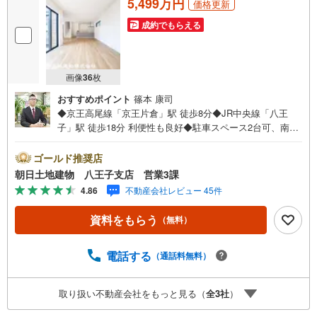
5,499万円
価格更新
成約でもらえる
画像
36
枚
おすすめポイント
篠本 康司
◆京王高尾線「京王片倉」駅 徒歩8分◆JR中央線「八王
子」駅 徒歩18分 利便性も良好◆駐車スペース2台可、南道
路に面し、陽当たり・通風ともに良好◆心地よい広さ、22
帖以上LDKの魅力。贅沢な生活が楽しめる。※バザール会場
ゴールド推奨店
には、ベビーベッドや キッズスペースをご用意しており
朝日土地建物 八王子支店 営業3課
ます。 小さなお子様連れでも、安心してご来場くださ
4.86
不動産会社レビュー 45件
い！資料請求、住宅ローンのご相談などお気軽にお問合せ
ください！スタッフ25名でお客様がご覧になったことのな
資料をもらう
（無料）
い情報を多数ご用意しております。インターネット、チラ
シなどに掲載できない物件も多数ございます！ご案内時に
他物件もご紹介可能です。 担当営業へご希望をお伝えくだ
電話する
（通話料無料）
さい！■ご案内方法ご自宅へお迎え・最寄り駅等でお待ち合
わせ、弊社へのご来社など、ご相談ください。ご希望があ
取り扱い不動産会社をもっと見る（
全
3
社
）
れば周辺環境、お客様の希望に合わせた物件などもご案内
をいたします。お住まい探しは朝日土地建物（株）八王子