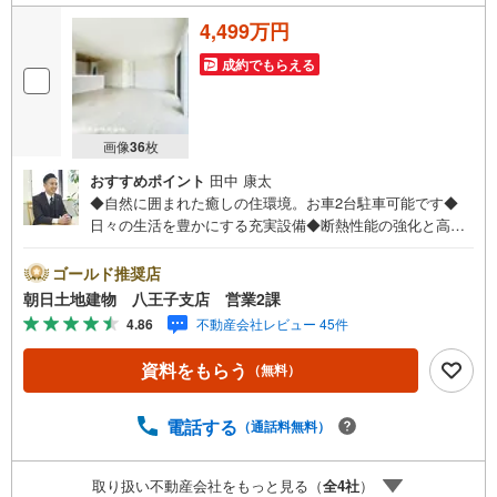
4,499万円
成約でもらえる
画像
36
枚
おすすめポイント
田中 康太
◆自然に囲まれた癒しの住環境。お車2台駐車可能です◆
日々の生活を豊かにする充実設備◆断熱性能の強化と高効
率設備の導入、ZEH水準の省エネ住宅♪◆前面道路が5mご
ざいます！車の出し入れも安心して行えます♪※バザール会
ゴールド推奨店
場には、ベビーベッドや キッズスペースをご用意してお
朝日土地建物 八王子支店 営業2課
ります。 小さなお子様連れでも、安心してご来場くださ
4.86
不動産会社レビュー 45件
い！資料請求、住宅ローンのご相談などお気軽にお問合せ
ください！スタッフ25名でお客様がご覧になったことのな
資料をもらう
（無料）
い情報を多数ご用意しております。インターネット、チラ
シなどに掲載できない物件も多数ございます！ご案内時に
他物件もご紹介可能です。 担当営業へご希望をお伝えくだ
電話する
（通話料無料）
さい！■ご案内方法ご自宅へお迎え・最寄り駅等でお待ち合
わせ、弊社へのご来社など、ご相談ください。ご希望があ
取り扱い不動産会社をもっと見る（
全
4
社
）
れば周辺環境、お客様の希望に合わせた物件などもご案内