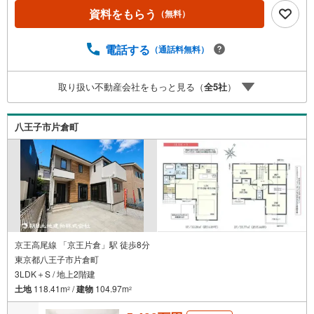
また、全居室が6帖以上の広さを持ち、大容量のウォークイ
資料をもらう
（無料）
ンクローゼットやシューズインクロークを備えているた
め、住空間を常にすっきりと保てるのが魅力です。大切な
お車を守るビルトインガレージは2台駐車が可能で、雨の日
電話する
（通話料無料）
の移動もスムーズです。耐震構造や省エネ対策も施されて
おり、長く安心して暮らせる性能も兼ね備えています。閑
取り扱い不動産会社をもっと見る（
全
5
社
）
静な住宅街にありながら、即入居可能な状態ですので、新
しい生活をすぐにでも始めたいご家族に自信を持っておす
すめします。
八王子市片倉町
京王高尾線 「京王片倉」駅 徒歩8分
東京都八王子市片倉町
3LDK＋S / 地上2階建
土地
118.41m
/
建物
104.97m
2
2