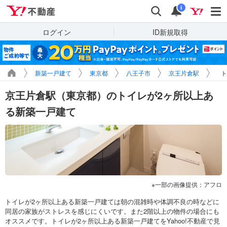
Yahoo!不動産
検索
通知
i
ログイン
ID新規取得
新築一戸建て
東京都
八王子市
京王片倉駅
ト
京王片倉駅（東京都）のトイレが2ヶ所以上あ
る新築一戸建て
一部の画像提供：アフロ
トイレが2ヶ所以上ある新築一戸建ては朝の混雑時や体調不良の時などに
同居の家族がストレスを感じにくいです。また2階以上の物件の場合にも
オススメです。トイレが2ヶ所以上ある新築一戸建てをYahoo!不動産で見