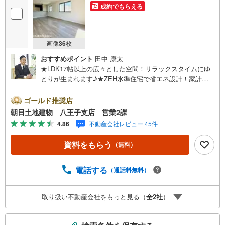
成約でもらえる
画像
36
枚
おすすめポイント
田中 康太
★LDK17帖以上の広々とした空間！リラックスタイムにゆ
とりが生まれます♪★ZEH水準住宅で省エネ設計！家計も
支えてくれるマイホームです♪★各居室に収納完備！利用
する方皆様のプライベートが守られ快適にお過ごしいただ
ゴールド推奨店
けます♪※バザール会場には、ベビーベッドや キッズスペ
朝日土地建物 八王子支店 営業2課
ースをご用意しております。 小さなお子様連れでも、安
4.86
不動産会社レビュー 45件
心してご来場ください！資料請求、住宅ローンのご相談な
どお気軽にお問合せください！スタッフ25名でお客様がご
資料をもらう
（無料）
覧になったことのない情報を多数ご用意しております。イ
ンターネット、チラシなどに掲載できない物件も多数ござ
います！ご案内時に他物件もご紹介可能です。 担当営業へ
電話する
（通話料無料）
ご希望をお伝えください！■ご案内方法ご自宅へお迎え・最
寄り駅等でお待ち合わせ、弊社へのご来社など、ご相談く
取り扱い不動産会社をもっと見る（
全
2
社
）
ださい。ご希望があれば周辺環境、お客様の希望に合わせ
た物件などもご案内をいたします。お住まい探しは朝日土
こ
地建物（株）八王子店 営業2課にお任せください！