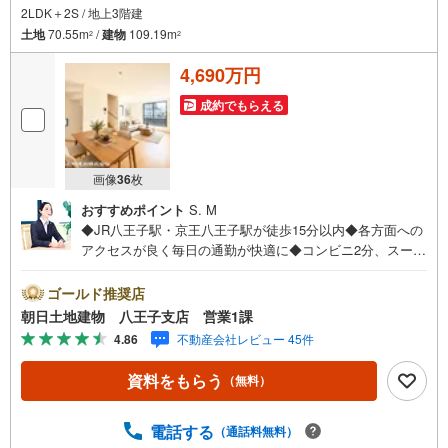
2LDK＋2S / 地上3階建
土地
70.55m
/
建物
109.19m
2
2
4,690万円
成約でもらえる
画像
36
枚
おすすめポイント
S. M
◆JR八王子駅・京王八王子駅が徒歩15分以内◆各方面への
アクセスが良く毎日の通勤が快適に◆コンビニ2分、スーパ
ー4分の充実した周辺環境◆小学校5分、小児科や公園が徒
歩圏内に揃う子育てにもおすすめの住環境◆ゆとりのある1
ゴールド推奨店
8帖のリビング◆収納スペース多数※バザール会場には、ベ
朝日土地建物 八王子支店 営業1課
ビーベッドや キッズスペースをご用意しております。
4.86
不動産会社レビュー 45件
小さなお子様連れでも、安心してご来場ください！資料請
求、住宅ローンのご相談などお気軽にお問合せください！
資料をもらう
（無料）
スタッフ25名でお客様がご覧になったことのない情報を多
数ご用意しております。インターネット、チラシなどに掲
載できない物件も多数ございます！ご案内時に他物件もご
電話する
（通話料無料）