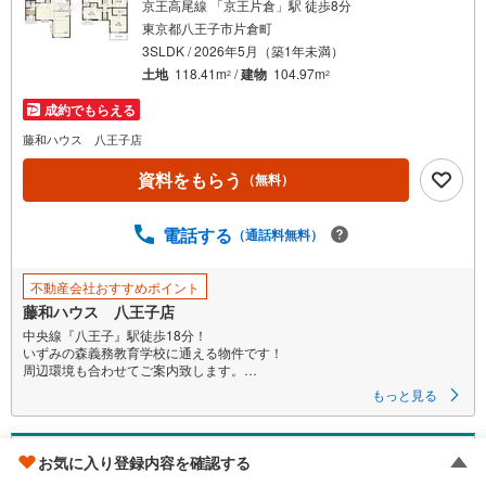
京王高尾線 「京王片倉」駅 徒歩8分
東京都八王子市片倉町
3SLDK / 2026年5月（築1年未満）
土地
118.41m
/
建物
104.97m
2
2
成約でもらえる
藤和ハウス 八王子店
資料をもらう
（無料）
電話する
（通話料無料）
不動産会社おすすめポイント
藤和ハウス 八王子店
中央線『八王子』駅徒歩18分！
いずみの森義務教育学校に通える物件です！
周辺環境も合わせてご案内致します。
お気軽にお問い合わせくださいませ
もっと見る
八王子市兵衛2丁目
お気に入り登録内容を確認する