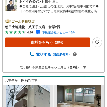
おすすめポイント
田中 康太
◆自然に囲まれた癒しの住環境。お車2台駐車可能です◆
日々の生活を豊かにする充実設備◆断熱性能の強化と高効
率設備の導入、ZEH水準の省エネ住宅♪◆前面道路が5mご
ざいます！車の出し入れも安心して行えます♪※バザール会
ゴールド推奨店
場には、ベビーベッドや キッズスペースをご用意してお
朝日土地建物 八王子支店 営業2課
ります。 小さなお子様連れでも、安心してご来場くださ
4.86
不動産会社レビュー 45件
い！資料請求、住宅ローンのご相談などお気軽にお問合せ
ください！スタッフ25名でお客様がご覧になったことのな
資料をもらう
（無料）
い情報を多数ご用意しております。インターネット、チラ
シなどに掲載できない物件も多数ございます！ご案内時に
他物件もご紹介可能です。 担当営業へご希望をお伝えくだ
電話する
（通話料無料）
さい！■ご案内方法ご自宅へお迎え・最寄り駅等でお待ち合
わせ、弊社へのご来社など、ご相談ください。ご希望があ
取り扱い不動産会社をもっと見る（
全
4
社
）
れば周辺環境、お客様の希望に合わせた物件などもご案内
をいたします。お住まい探しは朝日土地建物（株）八王子
店 営業2課にお任せください！
八王子市中野上町1丁目