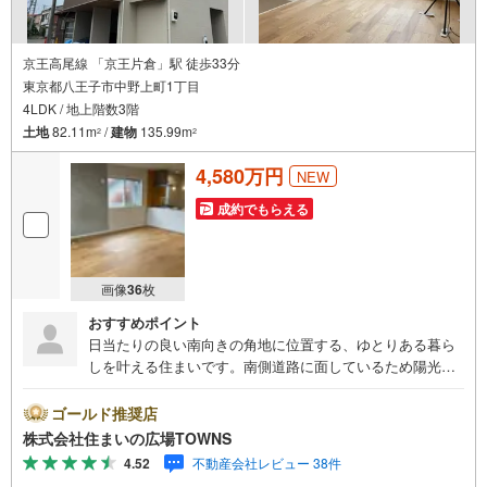
京王高尾線 「京王片倉」駅 徒歩33分
東京都八王子市中野上町1丁目
4LDK / 地上階数3階
土地
82.11m
/
建物
135.99m
2
2
4,580万円
NEW
成約でもらえる
画像
36
枚
おすすめポイント
日当たりの良い南向きの角地に位置する、ゆとりある暮ら
しを叶える住まいです。南側道路に面しているため陽光を
遮るものがなく、開放感に満ちた心地よい風が家中を通り
抜けます。家族が集うLDKは18帖以上の広さを確保し、対
ゴールド推奨店
面式キッチンからはリビング全体を見渡せます。食洗機や
株式会社住まいの広場TOWNS
パントリー、1坪以上の広々とした浴室など、家事の負担を
4.52
不動産会社レビュー 38件
軽減し、日々の生活を豊かにする設備が充実しています。