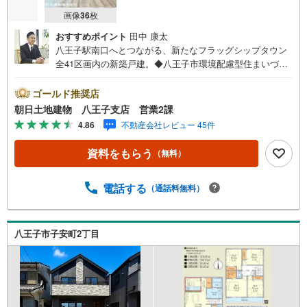
画像
36
枚
おすすめポイント
田中 康太
八王子駅南口へとつながる、新たなフラッグシップタウン
全41区画内の新築戸建。◆八王子市環境配慮型住まいづく
り。◆美しい空が広がる無電柱の街並◆災害時には防災拠
点となる新設公園◆快適性を裏付ける高水準の性能指標※バ
ゴールド推奨店
ザール会場には、ベビーベッドや キッズスペースをご用
朝日土地建物 八王子支店 営業2課
意しております。 小さなお子様連れでも、安心してご来
4.86
不動産会社レビュー 45件
場ください！資料請求、住宅ローンのご相談などお気軽に
お問合せください！スタッフ25名でお客様がご覧になった
資料をもらう
（無料）
ことのない情報を多数ご用意しております。インターネッ
ト、チラシなどに掲載できない物件も多数ございます！ご
案内時に他物件もご紹介可能です。 担当営業へご希望をお
電話する
（通話料無料）
伝えください！■ご案内方法ご自宅へお迎え・最寄り駅等で
お待ち合わせ、弊社へのご来社など、ご相談ください。ご
希望があれば周辺環境、お客様の希望に合わせた物件など
八王子市子安町2丁目
もご案内をいたします。お住まい探しは朝日土地建物
（株）八王子店 営業1課にお任せください！