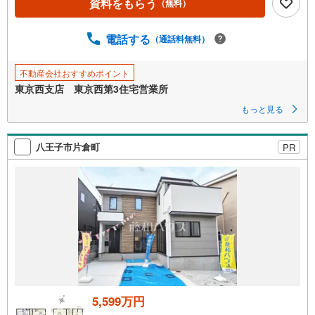
ー
資料をもらう
（無料）
ジ
に
電話する
（通話料無料）
保
存
不動産会社おすすめポイント
す
東京西支店 東京西第3住宅営業所
る
もっと見る
八王子市片倉町
PR
5,599万円