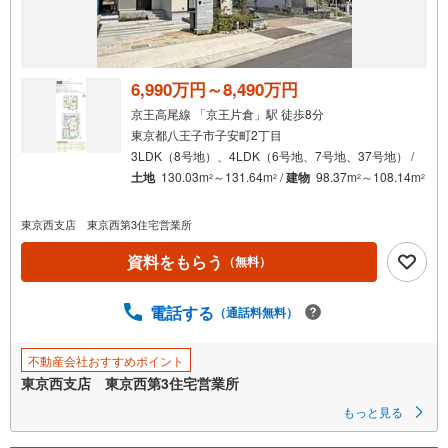
6,990万円～8,490万円
京王高尾線 「京王片倉」駅 徒歩8分
東京都八王子市子安町2丁目
3LDK（8号地）、4LDK（6号地、7号地、37号地） /
土地
130.03m
～131.64m
/
建物
98.37m
～108.14m
2
2
2
2
東京西支店 東京西第3住宅営業所
資料をもらう
（無料）
電話する
（通話料無料）
不動産会社おすすめポイント
東京西支店 東京西第3住宅営業所
もっと見る