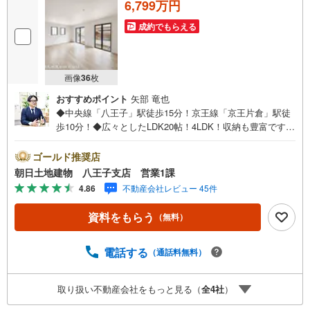
6,799万円
成約でもらえる
画像
36
枚
おすすめポイント
矢部 竜也
◆中央線「八王子」駅徒歩15分！京王線「京王片倉」駅徒
歩10分！◆広々としたLDK20帖！4LDK！収納も豊富です！
◆カースペース2台、前面道路幅員6mで駐車は楽々！◆ZE
H水準省エネ住宅！※バザール会場には、ベビーベッドや
ゴールド推奨店
キッズスペースをご用意しております。 小さなお子様連
朝日土地建物 八王子支店 営業1課
れでも、安心してご来場ください！資料請求、住宅ローン
4.86
不動産会社レビュー 45件
のご相談などお気軽にお問合せください！スタッフ25名で
お客様がご覧になったことのない情報を多数ご用意してお
資料をもらう
（無料）
ります。インターネット、チラシなどに掲載できない物件
も多数ございます！ご案内時に他物件もご紹介可能です。
担当営業へご希望をお伝えください！■ご案内方法ご自宅へ
電話する
（通話料無料）
お迎え・最寄り駅等でお待ち合わせ、弊社へのご来社な
ど、ご相談ください。ご希望があれば周辺環境、お客様の
取り扱い不動産会社をもっと見る（
全
4
社
）
希望に合わせた物件などもご案内をいたします。お住まい
探しは朝日土地建物（株）八王子店 営業5課にお任せくだ