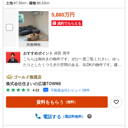
土地
87.56m
/
建物
86.53m
2
2
5,880万円
成約でもらえる
画像
36
枚
おすすめポイント
岸田 周平
こちらは南向きの物件です。ぜひ一度ご覧ください。ゆっ
たりとしたくつろぎの空間のある、3LDKの物件です。建物
面積86.53平米なので、家族向けです。TVインターフォン
付きの物件です。シューズボックス付きの、収納の多い玄
ゴールド推奨店
関となっています。駅まで徒歩12分と少し離れている物件
株式会社住まいの広場TOWNS
です。浴室乾燥機のあるお風呂場は洗濯物を干すときにも
4.52
不動産会社レビュー 38件
便利です。【年中無休/9:00～21:00】人気物件は特にお問
い合わせが集中するため、お早めにお電話下さい。「室
資料をもらう
（無料）
内・現地を見学する」ボタンよりご予約頂くとご見学がス
ムーズです。■その他、各種ご相談も承っております。○住
宅ローンのご相談○ライフプランのシミュレーション■住ま
電話する
（通話料無料）
いの広場TOWNSからお客様へ経験豊富なスタッフが親身に
なってお客様に合った物件をご紹介させて頂きます！ /他社