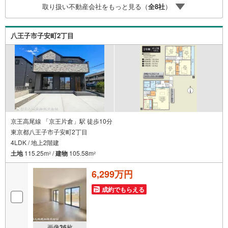
取り扱い不動産会社をもっと見る（
全
8
社
）
様掲載物件も併せてご紹介可能ですのでお気軽にお問い合
わせ下さい♪駐車場もございますので、お車でのお越しも
大歓迎です！
八王子市子安町2丁目
京王高尾線 「京王片倉」駅 徒歩10分
東京都八王子市子安町2丁目
4LDK / 地上2階建
土地
115.25m
/
建物
105.58m
2
2
6,299万円
成約でもらえる
画像
36
枚