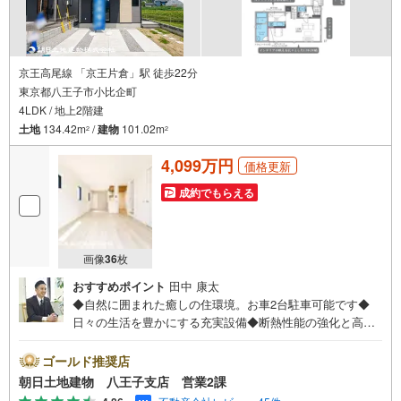
京王高尾線 「京王片倉」駅 徒歩22分
東京都八王子市小比企町
4LDK / 地上2階建
土地
134.42m
/
建物
101.02m
2
2
4,099万円
価格更新
成約でもらえる
画像
36
枚
おすすめポイント
田中 康太
◆自然に囲まれた癒しの住環境。お車2台駐車可能です◆
日々の生活を豊かにする充実設備◆断熱性能の強化と高効
率設備の導入、ZEH水準の省エネ住宅♪◆前面道路が5mご
ざいます！車の出し入れも安心して行えます♪※バザール会
ゴールド推奨店
場には、ベビーベッドや キッズスペースをご用意してお
朝日土地建物 八王子支店 営業2課
ります。 小さなお子様連れでも、安心してご来場くださ