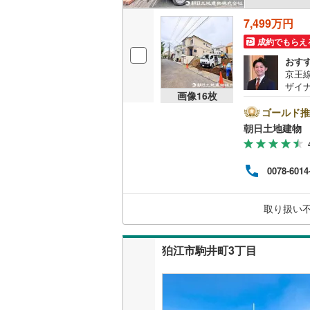
7,499万円
名古屋市
成約でもらえ
おす
名古屋市
京王
ザイ
京都市営
画像
16
枚
りや
めに
ゴールド推
OsakaMe
とご
朝日土地建物 
東京
OsakaMe
で創
不動
OsakaMe
0078-6014
得】
明、
福岡市地
ただ
取り扱い
私鉄・その他
札幌市電
(
狛江市駒井町3丁目
道南いさ
阿武隈急
秋田内陸