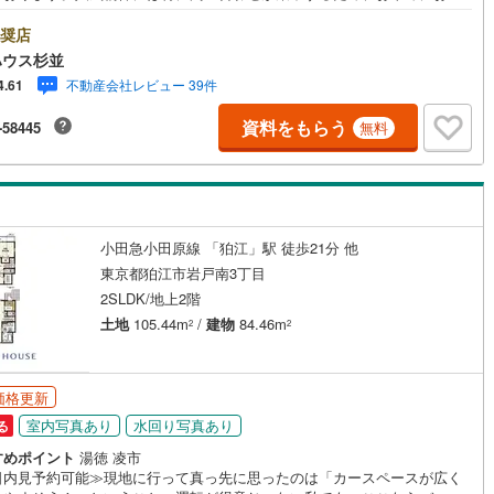
ださい。「室内・現地を見学する」ボタンよりご予約いただくとご見学が
1
)
七尾線
(
0
)
ズです。■ミラカレCLUB■弊社で売買されたお客様は、ミラカレCLUBに
奨店
契約、入居関連など
可能。10～20年後のリフォーム、保険の見直しや借り換えなど、オンライ
ハウス杉並
高山本線（JR西日本）
(
0
)
やりとりができます。■FPによるファイナンシャルライフサポート■お金の
不動産会社レビュー 39件
4.61
能
（
6
）
であるファイナンシャルプランナーが住宅ローン、保険・税金、資産運
相続などの対策をアドバイスします。■税理士による無料確定申告セミナー
JR西日本）
(
3
)
湖西線
(
98
)
資料をもらう
-58445
無料
まいをご購入になったお客様に対して、住宅ローン控除の申告方法をご案内
応
無料セミナーを開催しています。
福知山線
(
234
)
ン内見(相談)可
（
13
）
IT重説可
（
8
）
68
)
播但線
(
56
)
)
津山線
(
18
)
小田急小田原線 「狛江」駅 徒歩21分 他
ン対応とは？
東京都狛江市岩戸南3丁目
)
伯備線
(
67
)
2SLDK/地上2階
)
呉線
(
146
)
土地
105.44m
/
建物
84.46m
2
2
山口線
(
1
)
価格更新
1
)
美祢線
(
0
)
室内写真あり
水回り写真あり
る
因美線
(
0
)
すめポイント
湯徳 凌市
日内見予約可能≫現地に行って真っ先に思ったのは「カースペースが広く
草津線
(
53
)