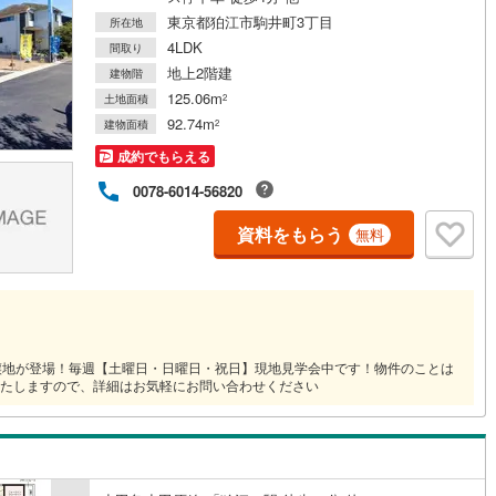
東京都狛江市駒井町3丁目
所在地
4LDK
間取り
道
(
0
)
北越急行ほくほく線
(
0
)
地上2階建
建物階
て銀河鉄道
(
0
)
青い森鉄道
(
1
)
125.06m
土地面積
2
92.74m
建物面積
2
弘南線
(
0
)
弘南鉄道大鰐線
(
0
)
成約でもらえる
鉄道鳥海山ろく線
(
0
)
福島交通飯坂線
(
73
)
0078-6014-56820
長野線
(
5
)
上田電鉄別所線
(
5
)
資料をもらう
無料
イトレール
(
142
)
関東鉄道竜ケ崎線
(
36
)
鉄道大洗鹿島線
(
74
)
ひたちなか海浜鉄道湊線
(
63
)
64
)
千葉都市モノレール
(
277
)
譲地が登場！毎週【土曜日・日曜日・祝日】現地見学会中です！物件のことは
鉄道上毛線
(
169
)
秩父鉄道
(
148
)
たしますので、詳細はお気軽にお問い合わせください
線
(
219
)
つくばエクスプレス
(
651
)
762
)
京成押上線
(
73
)