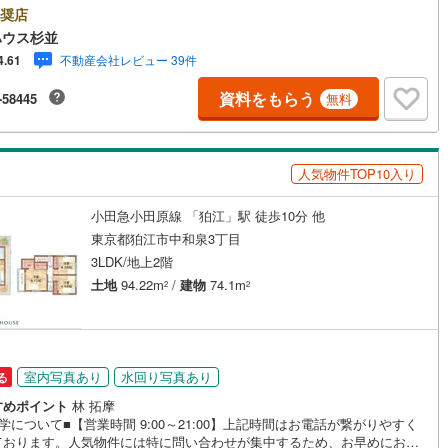
りながら家事ができる安心感があります。大きな窓から明るい陽光が差し
奨店
け
（
0
）
平屋・1階建て
（
0
）
、開放感あふれる空間となっています。また、ウォークインクローゼット
0
)
鶴見線
(
94
)
ハウス杉並
居室収納など収納力も充実。生活空間をすっきり保ちながら、ゆとりある
ルーム（納戸）
（
4
）
不動産会社レビュー 39件
4.61
しを実現できます。さらにZEH水準の省エネ性能やカースペース2台分な
752
)
根岸線
(
417
)
これからの住まい選びで重視したいポイントもしっかり押さえられていま
資料をもらう
-58445
無料
子育て世帯はもちろん、将来を見据えて住まいを探されている方にもぜひ
414
)
中央本線（JR東日本）
(
961
)
ご覧いただきたい一邸です。・未来を予測し人生設計から始まる「未来カ
ダー」のご提案。・未来に起こるであろうご自宅リフォームをオンライン
203
)
八高線
(
688
)
ッチン
（
1
）
対面キッチン
（
19
）
ご提案「ミラカレクラブ」。・不動産売却時、ご自宅を綺麗にかつ瀟洒に
人気物件TOP10入り
るCG加工ホームステイジングサービス。・購入者様へ、税理士による確定
10
)
大糸線（JR東日本）
(
4
)
の無料セミナーをご招待いたします。
小田急小田原線 「狛江」駅 徒歩10分 他
各駅停車）
(
820
)
埼京線
(
970
)
機あり
（
17
）
東京都狛江市中和泉3丁目
東海道本線（JR東海）
(
1,543
)
3LDK/地上2階
土地
94.22m
/
建物
74.1m
庭
2
2
8
)
飯田線
(
210
)
ッキあり
（
0
）
6
)
高山本線（JR東海）
(
101
)
JR東海）
(
246
)
紀勢本線（JR東海）
(
7
)
室内写真あり
水回り写真あり
る
博多南線
(
201
)
すめポイント
林 拓摩
インクローゼット
床下収納
（
12
）
学について■【営業時間 9:00～21:00】上記時間はお電話が繋がりやすく
R西日本）
(
0
)
北陸本線
(
13
)
ております。人気物件には特に問い合わせが集中するため、お早めにお電