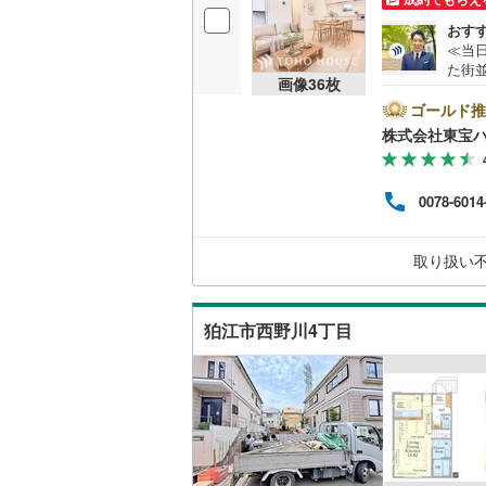
後藤寺線
(
おす
≪当
東北新幹
た街並
画像
36
枚
中心
秋田新幹
した
ゴールド推
り、
株式会社東宝
山陽新幹
して
住ま
西九州新
も利
0078-6014
す。
に起
地下鉄
札幌市営
ブ」
取り扱い
ジン
仙台市地
待い
東京メト
狛江市西野川4丁目
東京メト
東京メト
都営浅草
都営大江