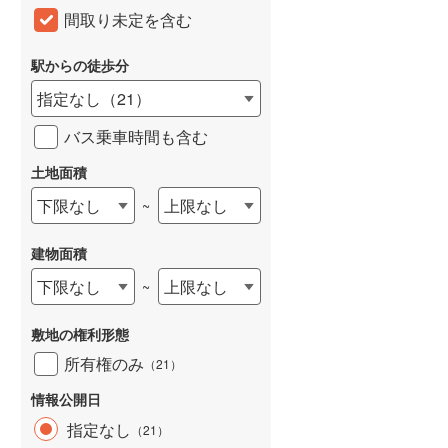
間取り未定を含む
和歌山線
(
104
)
東西線
(
40
)
駅からの徒歩分
指定なし
（
21
）
予讃線
(
1
)
バス乗車時間も含む
高徳線
(
1
)
土地面積
牟岐線
(
2
)
下限なし
上限なし
~
山陽本線（JR九州）
(
29
)
篠栗線
(
138
)
建物面積
指宿枕崎線
(
144
)
下限なし
上限なし
~
筑肥線
(
143
)
敷地の権利形態
久大本線
(
96
)
所有権のみ
（
21
）
日田彦山線
(
95
)
情報公開日
指定なし
（
21
）
筑豊本線
(
162
)