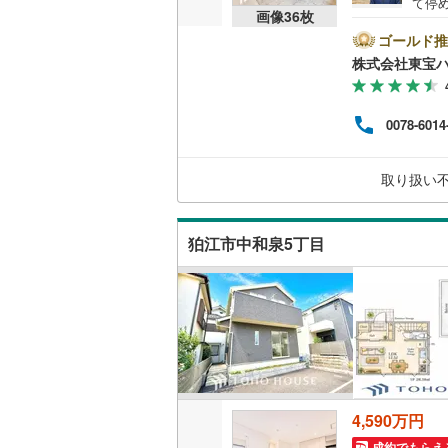
て停
画像
36
枚
での
桜井線
(
14
お出
ゴールド推
トミ
阪和線
(
97
株式会社東宝
ォー
ら解
おおさか
性も
0078-6014
ら始
内子線
(
0
)
ーム
綺麗
鳴門線
(
0
)
取り扱い
税理
土讃線
(
58
狛江市中和泉5丁目
鹿児島本
三角線
(
20
長崎本線
(
佐世保線
(
豊肥本線
(
4,590万円
日南線
(
26
成約でもらえ