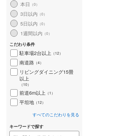
本日
（
0
）
北海道新幹線
(
0
)
3日以内
（
0
）
山形新幹線
(
486
)
5日以内
（
0
）
東海道新幹線
(
597
)
1週間以内
（
0
）
九州新幹線
(
150
)
こだわり条件
駐車場2台以上
（
12
）
南道路
（
4
）
札幌市営地下鉄東豊線
(
0
)
リビングダイニング15畳
以上
東京メトロ銀座線
(
15
)
（
10
）
東京メトロ日比谷線
(
43
)
前道6m以上
（
1
）
東京メトロ有楽町線
(
167
)
平坦地
（
12
）
東京メトロ副都心線
(
168
)
すべてのこだわりを見る
都営新宿線
(
374
)
キーワードで探す
横浜市営地下鉄グリーンライン