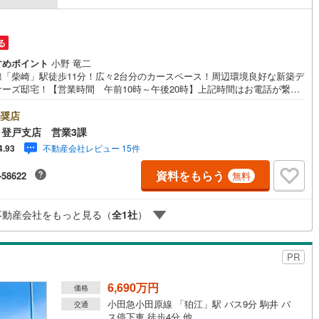
営地下鉄東山線
(
428
)
名古屋市営地下鉄名城線
(
338
)
る
すめポイント
小野 竜二
営地下鉄桜通線
(
388
)
名古屋市営地下鉄上飯田線
(
53
)
線「柴崎」駅徒歩11分！広々2台分のカースペース！周辺環境良好な新築デ
ナーズ邸宅！【営業時間 午前10時～午後20時】上記時間はお電話が繋が
地下鉄烏丸線
(
28
)
京都市営地下鉄東西線
(
76
)
すくなっております。人気物件には特にお問い合わせが集中する為、お早
お電話ください。『室内・現地見学をする』ボタンよりご予約をいただく
奨店
tro今里筋線
(
36
)
OsakaMetro御堂筋線
(
86
)
見学がスムーズです。【創業42年】朝日土地建物株式会社は、神奈川県・
登戸支店 営業3課
都・埼玉県の不動産を中心に取り扱っている不動産会社です。おかげさま
tro四つ橋線
(
7
)
OsakaMetro中央線
(
21
)
不動産会社レビュー 15件
4.93
業42年の信頼と安心でお客様の住まい探しを全力でサポートいたします。
産に関わるご質問ご相談など、お気軽にお問合せください。【とことん納
tro堺筋線
(
1
)
神戸市営地下鉄西神・山手線
(
143
)
資料をもらう
-58622
無料
当社では担当営業が物件情報をご紹介しております。その後の物件のご説
資金計画、税金相談などについては、担当課長も同席してご説明させてい
下鉄空港線
(
90
)
福岡市地下鉄箱崎線
(
11
)
きます。
不動産会社をもっと見る（
全
1
社
）
0
)
函館市電
(
0
)
PR
りび鉄道
(
0
)
わたらせ渓谷鐵道
(
1
)
6,690万円
行
(
94
)
会津鉄道
(
7
)
価格
小田急小田原線 「狛江」駅 バス9分 駒井 バ
交通
縦貫鉄道
(
0
)
しなの鉄道北しなの線
(
2
)
ス停下車 徒歩4分 他