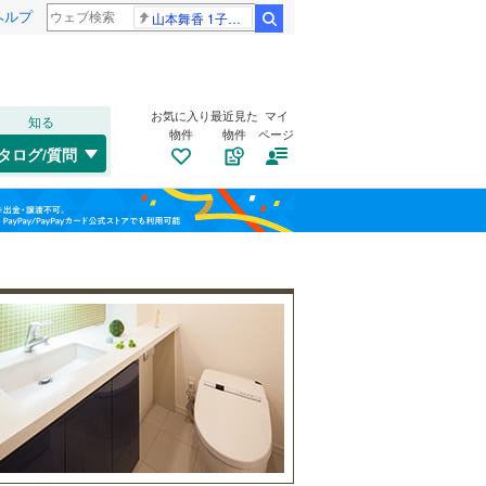
ヘルプ
山本舞香 1子出産
検索
お気に入り
最近見た
マイ
知る
物件
物件
ページ
千歳線
(
0
)
タログ/質問
日高本線
(
0
)
トイレ２か所
（
21
）
福島
宗谷本線
(
0
)
(
10
)
(
5
)
(
12
)
太陽光発電システム
（
2
）
栃木
群馬
山梨
東北本線
(
2,081
)
川越線
(
666
)
百合ケ丘
新百合ケ丘
(
64
)
吾妻線
(
50
)
(
86
)
(
124
)
日光線
(
160
)
南道路
（
4
）
仙石線
(
228
)
和歌山
大船渡線
(
17
)
(
149
)
(
73
)
(
106
)