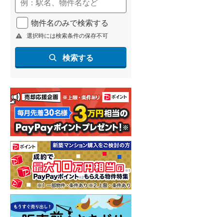
(
341
)
物件名のみで検索する
名古屋市営地下鉄鶴舞線
(
271
)
選択時には検索条件の保存不可
名古屋市営地下鉄名港線
(
59
)
検索する
OsakaMetro長堀鶴見緑地線
(
20
)
OsakaMetro谷町線
(
95
)
OsakaMetro千日前線
(
11
)
神戸市営地下鉄海岸線
(
22
)
福岡市地下鉄七隈線
(
266
)
函館市電宝来・谷地頭線
(
0
)
真岡鐵道
(
14
)
山形鉄道フラワー長井線
(
0
)
えちごトキめき鉄道妙高はねうまラ