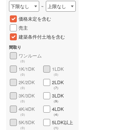
下限なし
上限なし
~
城端線
(
0
)
価格未定を含む
関西本線（JR西日本）
(
260
)
売主
大阪環状線
(
15
)
建築条件付土地を含む
山陽本線（JR西日本）
(
869
)
間取り
姫新線
(
76
)
ワンルーム
（
0
）
吉備線
(
36
)
詳しく見る
1K/1DK
1LDK
芸備線
(
79
)
（
0
）
（
0
）
2K/2DK
2LDK
可部線
(
53
)
（
0
）
（
7
）
宇部線
(
0
)
3K/3DK
3LDK
（
0
）
（
9
）
山陰本線
(
45
)
4K/4DK
4LDK
（
0
）
（
4
）
境線
(
1
)
5K/5DK
5LDK以上
奈良線
(
180
)
（
0
）
（
1
）