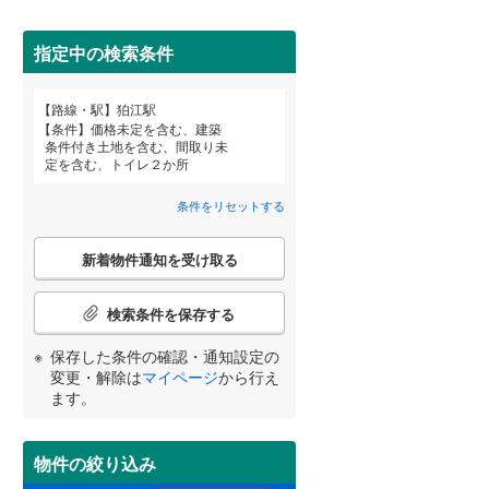
田沢湖線
(
0
)
指定中の検索条件
八戸線
(
3
)
(
5
)
(
5
)
磐越西線
(
84
)
路線・駅
狛江駅
宮崎
鹿児島
沖縄
条件
価格未定を含む、建築
陸羽西線
(
0
)
条件付き土地を含む、間取り未
定を含む、トイレ２か所
住宅性能評価付き
（
1
）
左沢線
(
46
)
条件をリセットする
津軽線
(
0
)
する
る
条件をリセットする
条件をリセットする
条件をリセットする
条件をリセットする
条件をリセットする
条件をリセットする
こ
信越本線
(
107
)
新着物件通知を受け取る
の
検
弥彦線
(
0
)
索
検索条件を保存する
条
総武本線
(
583
)
件
保存した条件の確認・通知設定の
小学校まで1km以内
（
16
）
で
変更・解除は
マイページ
から行え
通
ます。
京葉線
(
253
)
知
を
久留里線
(
137
)
受
物件の絞り込み
間取り変更可能
（
0
）
け
山手線
(
75
)