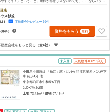
めやすそう！」ということ。運転が得意じゃない私でも、ここならバック
駐車も一発合格できそうです。お家の中に入ると、17帖のLDKがドーンと
6
)
片町線
(
223
)
迎え。これだけ広ければ、大きめのソファを置いてもまだ子供たちが床で
奨店
カを走らせるスペースが残っています。2階へ上がると、今度は2箇所のウ
)
関西空港線
(
3
)
ハウス杉並
クインクローゼットの深さに感動。「これなら衣替えという名の重労働か
不動産会社レビュー 39件
4.61
放される…！」と、未来の楽な暮らしを想像して嬉しくなりました。利便
東線
(
91
)
本四備讃線
(
6
)
高くて、本当に非の打ち所がない限定1棟です！・未来を予測し人生設計か
資料をもらう
-58445
無料
まる「未来カレンダー」のご提案。・未来に起こるであろうご自宅リフォ
予土線
(
0
)
をオンライン上でご提案「ミラカレクラブ」。・不動産売却時、ご自宅を
にかつ瀟洒にさせるCG加工ホームステイジングサービス。・購入者様へ、
徳島線
(
1
)
不動産会社をもっと見る（
全
4
社
）
士による確定申告の無料セミナーをご招待いたします。
)
土讃線
(
1
)
未入居
人気物件TOP10入り
線
(
1,307
)
香椎線
(
278
)
3
)
肥薩線
(
8
)
小田急小田原線 「狛江」駅 バス4分 狛江営業所 バス停下
車 徒歩4分 他
122
)
唐津線
(
31
)
東京都狛江市中和泉5丁目
2LDK/地上2階
10
)
大村線
(
16
)
土地
72.12m
/
建物
57.18m
2
2
448
)
日豊本線
(
353
)
)
吉都線
(
0
)
室内写真あり
水回り写真あり
る