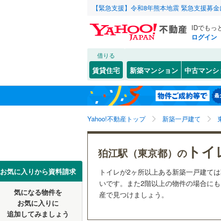
【緊急支援】令和8年熊本地震 緊急支援募
IDでもっ
ログイン
借りる
北海道
JR
北海道
函館本線
(
こだわり条件
設備
賃貸住宅
新築マンション
中古マンシ
石勝線
(
0
)
床暖房
（
東北
青森
根室本線
(
(
1
)
(
0
)
(
0
駐車場2
関東
東京
石北本線
(
Yahoo!不動産トップ
新築一戸建て
ＴＶモニ
（
19
）
常磐線
(
1,
信越・北陸
新潟
トイ
狛江駅（東京都）の
祖師ケ谷大蔵
(
20
)
(
1
高崎線
(
1,
配置、向き、
(
24
)
東海
愛知
お気に入りから資料請求
トイレが2ヶ所以上ある新築一戸建て
両毛線
(
28
前道6m
いです。また2階以上の物件の場合にもオ
烏山線
(
11
気になる物件を
産で見つけましょう。
近畿
大阪
平坦地
（
お気に入りに
石巻線
(
32
追加してみましょう
(
108
)
(
154
)
(
33