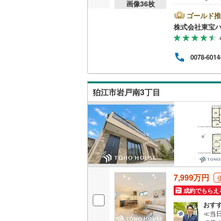
画像
36
枚
話く
越美北線
(
スムー
ゴールド推
販売、価格、
加入
株式会社東宝
氷見線
(
0
)
ンで
即入居可
プロ
用、
紀勢本線（
0078-6014
■住
オンライン対
する
桜島線
(
3
)
オンライ
加古川線
(
狛江市岩戸南3丁目
赤穂線
(
42
オンライ
宇野線
(
40
福塩線
(
40
岩徳線
(
0
)
7,999万円
小野田線
(
成約でもらえ
舞鶴線
(
4
)
おす
≪当
木次線
(
0
)