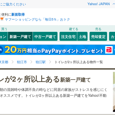
Yahoo! JAPAN
金にご協力ください
と便利に
新規取得
ヤフーショッピングなら「毎日5％」おトク
検索条件を保存しました
買う
建てる
売る
0
)
札沼線
(
0
)
ョン
新築一戸建て
中古一戸建て
注文住宅
土地
売却査定
カ
この検索条件の新着物件通知は、
マイページ
から設定できます。
室蘭本線
(
0
)
9
）
オール電化
（
0
）
岩手
宮城
秋田
山形
0
)
富良野線
(
0
)
梅ケ丘
)
(
1
)
(
0
)
(
2
)
(
10
)
(
3
)
台以上
（
12
）
ビルトインガレージ
（
0
）
(
4
)
狛江駅、価格未定を含む、建築条件付き土地を含む、間
神奈川
埼玉
千葉
茨城
0
)
釧網本線
(
0
)
東京都
狛江市
狛江駅
トイレが2ヶ所以上ある物件一覧
タ付インターホン
防犯カメラ
（
2
）
取り未定を含む、トイレ２か所
082
)
水郡線
(
209
)
長野
富山
石川
福井
レが2ヶ所以上ある
新築一戸建て
向ケ丘遊園
読売ランド前
7
)
(
21
)
(
6
)
(
24
)
(
57
)
453
)
上越線
(
250
)
建ち方、日当たり
(
24
)
閉じる
閉じる
お気に入りリストを見る
お気に入りリストを見る
閉じる
閉じる
岐阜
静岡
三重
は朝の混雑時や体調不良の時などに同居の家族がストレスを感じにく
検索条件を保存する
7
)
水戸線
(
61
)
以上
（
1
）
角地
（
0
）
(
83
)
ススメです。トイレが2ヶ所以上ある新築一戸建てをYahoo!不動
5
)
仙山線
(
200
)
マイページ
兵庫
京都
滋賀
奈良
12
）
)
気仙沼線
(
0
)
4
)
(
346
)
(
204
)
(
161
)
(
145
)
(
258
)
(
119
)