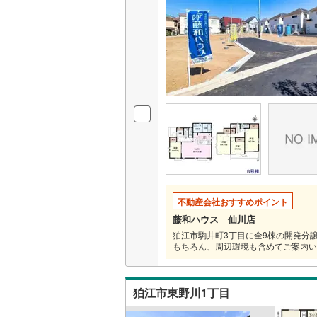
いすみ鉄
IGRいわ
弘南鉄道
由利高原
長野電鉄
宇都宮ラ
鹿島臨海
不動産会社おすすめポイント
藤和ハウス 仙川店
小湊鐵道
(
狛江市駒井町3丁目に全9棟の開発分
上毛電気
もちろん、周辺環境も含めてご案内い
流鉄流山
狛江市東野川1丁目
京成本線
(