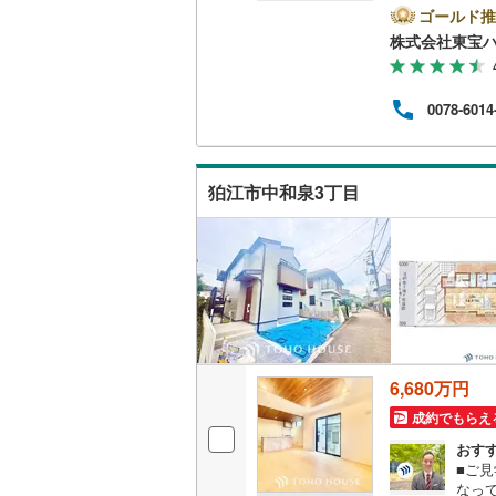
見守
ゴールド推
二世帯向
込み
南武線
(
42
株式会社東宝
や各
サービス
暮ら
横浜線
(
1,
ど、
0078-6014
す。
キッチン
相模線
(
1,
一度
レン
五日市線
(
独立型キ
上で
狛江市中和泉3丁目
させ
篠ノ井線
(
申告
浴室
常磐線（
浴室乾燥
伊東線
(
1
)
バルコニー、
身延線
(
11
ウッドデ
武豊線
(
14
6,680万円
関西本線（
収納
成約でもらえ
参宮線
(
0
)
おす
ウォーク
■ご見
大糸線（J
（
16
）
なっ