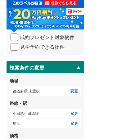
取
3階建て以上
（
1
）
る
武蔵野線
(
1,753
)
・
条
横須賀線
(
697
)
件
を
青梅線
(
332
)
成約プレゼント対象物件
マ
イ
小海線
(
6
)
見学予約できる物件
ペ
ー
京浜東北線
(
2,371
)
ジ
に
検索条件の変更
総武線
(
948
)
保
存
御殿場線
(
175
)
地域
す
る
中央本線（JR東海）
(
597
)
都道府県 未選択
変更
太多線
(
65
)
路線・駅
名松線
(
4
)
小田急小田原線
変更
狛江
変更
東海道本線（JR西日本）
(
515
)
価格
小浜線
(
0
)