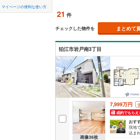
中国
LD
鳥取
北上線
(
0
)
マイページの便利な使い方
21
リビング
件
山田線
(
0
)
四国
徳島
（
10
）
(
37
)
(
43
)
(
9
大湊線
(
0
)
まとめて
チェックした物件を
九州・沖縄
福岡
構造・規模・
只見線
(
7
)
狛江市岩戸南3丁目
耐震、免
奥羽本線
(
（
8
）
男鹿線
(
0
)
0
0
0
0
0
0
該当物件
該当物件
該当物件
該当物件
該当物件
該当物件
件
件
件
件
件
件
長期優良
羽越本線
(
飯山線
(
0
)
立地
湘南新宿
7,999万円
(
1,991
)
最寄りの
成約でもらえ
外房線
(
20
間取り、居室
おす
成田線
(
21
現地
込ま
吹き抜け
画像
36
枚
らん
東金線
(
35