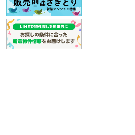
イン
(
3
)
しなの鉄道
(
20
)
津軽鉄道
(
0
)
三陸鉄道リアス線
(
9
)
仙台空港アクセス線
(
68
)
松本電鉄上高地線
(
1
)
関東鉄道常総線
(
157
)
銚子電気鉄道
(
11
)
上信電鉄上信線
(
89
)
埼玉新都市交通伊奈線
(
558
)
京成成田高速鉄道アクセス線
(
26
)
京成千葉線
(
165
)