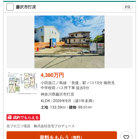
藤沢市打戻
PR
◇閑静な住宅街で、前面道路は車通りも少ない袋小路
◇リビングを見渡せる対面式キッチンを採用
◇都市ガス仕様
◇滝の上公園まで徒歩2分
4,380万円
小田急江ノ島線 「長後」駅 バス13分 御所見
中学校前 バス停下車 徒歩5分
神奈川県藤沢市打戻
4LDK / 2026年9月（築1年未満）
土地
133.39m
/
建物
99.01m
2
2
成約でもらえる
住プロ三ツ境店 株式会社住宅プロデュース
資料をもらう
（無料）