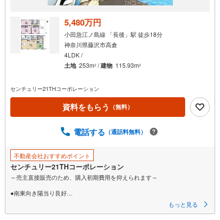
5,480万円
小田急江ノ島線 「長後」駅 徒歩18分
神奈川県藤沢市高倉
4LDK /
土地
253m
/
建物
115.93m
2
2
センチュリー21THコーポレーション
資料をもらう
（無料）
電話する
（通話料無料）
不動産会社おすすめポイント
センチュリー21THコーポレーション
～売主直接販売のため、購入初期費用を抑えられます～
●南東向き陽当り良好
●広々お庭スペースと車庫3台分も可能
もっと見る
●心落ち着く和室スペースあり
●用途様々、眺望良好のルーフバルコニー完備