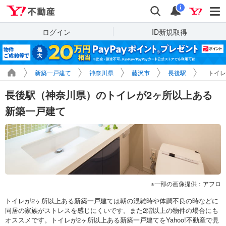
Yahoo!不動産
検索
通知
i
ログイン
ID新規取得
新築一戸建て
神奈川県
藤沢市
長後駅
トイレ
長後駅（神奈川県）のトイレが2ヶ所以上ある
新築一戸建て
一部の画像提供：アフロ
トイレが2ヶ所以上ある新築一戸建ては朝の混雑時や体調不良の時などに
同居の家族がストレスを感じにくいです。また2階以上の物件の場合にも
オススメです。トイレが2ヶ所以上ある新築一戸建てをYahoo!不動産で見