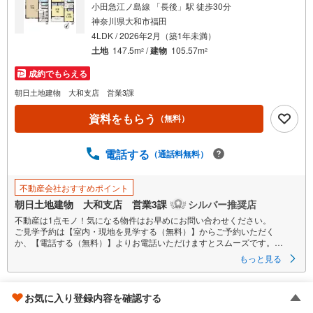
小田急江ノ島線 「長後」駅 徒歩30分
神奈川県大和市福田
4LDK / 2026年2月（築1年未満）
土地
147.5m
/
建物
105.57m
2
2
成約でもらえる
朝日土地建物 大和支店 営業3課
資料をもらう
（無料）
電話する
（通話料無料）
不動産会社おすすめポイント
朝日土地建物 大和支店 営業3課
シルバー推奨店
不動産は1点モノ！気になる物件はお早めにお問い合わせください。
ご見学予約は【室内・現地を見学する（無料）】からご予約いただく
か、【電話する（無料）】よりお電話いただけますとスムーズです。
■ご案内方法
もっと見る
ご自宅へお迎え、最寄り駅等でお待ち合わせなど、お気軽にご相談くださ
い。
周辺環境、お客様の希望に合わせた物件もご案内致します。
綾瀬市深谷中7丁目
お気に入り登録内容を確認する
おおよその所要時間や内容は下記をご参考ください
〇ご希望条件のご相談（30分～）〇資金計画のご相談（30分～）