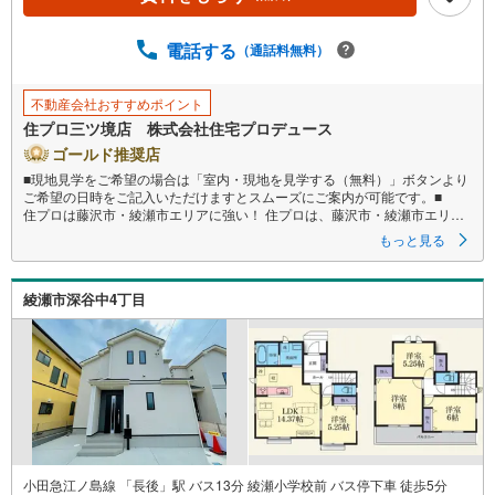
電話する
（通話料無料）
不動産会社おすすめポイント
住プロ三ツ境店 株式会社住宅プロデュース
ゴールド推奨店
■現地見学をご希望の場合は「室内・現地を見学する（無料）」ボタンより
ご希望の日時をご記入いただけますとスムーズにご案内が可能です。■
住プロは藤沢市・綾瀬市エリアに強い！ 住プロは、藤沢市・綾瀬市エリア
の不動産売買専門会社です！最新物件情報や当社限定で販売する物件情報
もっと見る
も多数ございますので、お気軽にお問合せ下さい！
--------------
弊社独自の住宅ローン提案システム
綾瀬市深谷中4丁目
弊社ではファイナンシャル専門スタッフによる
【丁寧な資金アドバイス】
【ファイナンシャルプラン提案書の作成】
を随時行っております。
意外に知らないお客様が多い
【定年時の住宅ローン残高】
【住宅購入者だけが加入できる無料の生命保険】
【13年間もらえる、国からの特別ボーナス】
これから多くなる【教育費】
小田急江ノ島線 「長後」駅 バス13分 綾瀬小学校前 バス停下車 徒歩5分