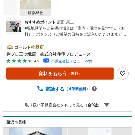
画像
36
枚
おすすめポイント
廣田 康二
■現地見学をご希望の場合は「室内・現地を見学する（無
料）」ボタンよりご希望の日時をご記入いただけますとス
ムーズにご案内が可能です。■ 住プロは藤沢市・綾瀬市エ
リアに強い！ 住プロは、藤沢市・綾瀬市エリアの不動産売
ゴールド推奨店
買専門会社です！最新物件情報や当社限定で販売する物件
住プロ三ツ境店 株式会社住宅プロデュース
情報も多数ございますので、お気軽にお問合せ下さい！ ----
4.9
不動産会社レビュー 22件
---------- 弊社独自の住宅ローン提案システム 弊社ではファ
イナンシャル専門スタッフによる【丁寧な資金アドバイ
資料をもらう
（無料）
ス】【ファイナンシャルプラン提案書の作成】を随時行っ
ております。意外に知らないお客様が多い【定年時の住宅
ローン残高】【住宅購入者だけが加入できる無料の生命保
電話する
（通話料無料）
険】【13年間もらえる、国からの特別ボーナス】これから
多くなる【教育費】住宅を買った後から始まる【住宅ロー
取り扱い不動産会社をもっと見る（
全
9
社
）
ン返済】65歳以上から必要になる【老後の費用負担】住宅
探しの【このタイミング】で不安な部分を明確にしていき
ませんか？？ --------------
藤沢市長後