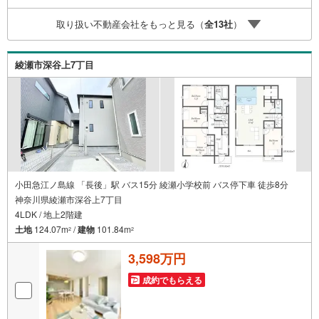
多くなる【教育費】住宅を買った後から始まる【住宅ロー
取り扱い不動産会社をもっと見る（
全
13
社
）
ン返済】65歳以上から必要になる【老後の費用負担】住宅
探しの【このタイミング】で不安な部分を明確にしていき
ませんか？？ --------------
綾瀬市深谷上7丁目
小田急江ノ島線 「長後」駅 バス15分 綾瀬小学校前 バス停下車 徒歩8分
神奈川県綾瀬市深谷上7丁目
4LDK / 地上2階建
土地
124.07m
/
建物
101.84m
2
2
3,598万円
成約でもらえる