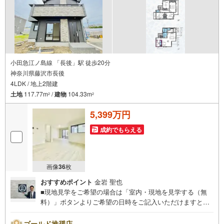
小田急江ノ島線 「長後」駅 徒歩20分
神奈川県藤沢市長後
4LDK / 地上2階建
土地
117.77m
/
建物
104.33m
2
2
5,399万円
成約でもらえる
画像
36
枚
おすすめポイント
金岩 聖也
■現地見学をご希望の場合は「室内・現地を見学する（無
料）」ボタンよりご希望の日時をご記入いただけますとス
ムーズにご案内が可能です。■ 住プロは藤沢市・綾瀬市エ
リアに強い！ 住プロは、藤沢市・綾瀬市エリアの不動産売
ゴールド推奨店