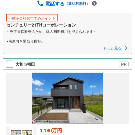
に
電話する
（通話料無料）
保
存
不動産会社おすすめポイント
す
センチュリー21THコーポレーション
る
～売主直接販売のため、購入初期費用を抑えられます～
●南東向き陽当り良好
●広々お庭スペースと車庫3台分も可能
もっと見る
●心落ち着く和室スペースあり
●用途様々、眺望良好のルーフバルコニー完備
大和市福田
PR
◇閑静な住宅街で、前面道路は車通りも少ない袋小路
◇リビングを見渡せる対面式キッチンを採用
◇都市ガス仕様
◇滝の上公園まで徒歩2分
4,180万円