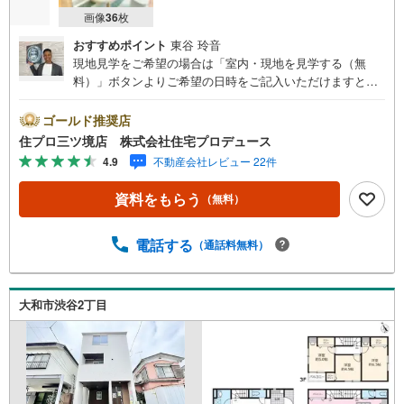
画像
36
枚
おすすめポイント
東谷 玲音
現地見学をご希望の場合は「室内・現地を見学する（無
料）」ボタンよりご希望の日時をご記入いただけますとス
ムーズにご案内が可能です。 住プロは大和市・綾瀬市・座
間市エリアに強い！ 住プロは、大和市・綾瀬市・座間市エ
ゴールド推奨店
リアの不動産売買専門会社です！最新物件情報や当社限定
住プロ三ツ境店 株式会社住宅プロデュース
で販売する物件情報も多数ございますので、お気軽にお問
4.9
不動産会社レビュー 22件
合せ下さい！ -------------- 弊社独自の住宅ローン提案システ
ム 弊社ではファイナンシャル専門スタッフによる【丁寧な
資料をもらう
（無料）
資金アドバイス】【ファイナンシャルプラン提案書の作
成】を随時行っております。意外に知らないお客様が多い
【定年時の住宅ローン残高】【住宅購入者だけが加入でき
電話する
（通話料無料）
る無料の生命保険】【13年間もらえる、国からの特別ボー
ナス】これから多くなる【教育費】住宅を買った後から始
まる【住宅ローン返済】65歳以上から必要になる【老後の
大和市渋谷2丁目
費用負担】住宅探しの【このタイミング】で不安な部分を
明確にしていきませんか？？ --------------