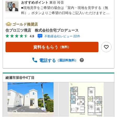
おすすめポイント
東谷 玲音
■現地見学をご希望の場合は「室内・現地を見学する（無
料）」ボタンよりご希望の日時をご記入いただけますとス
ムーズにご案内が可能です。■ 住プロは大和市・綾瀬市・
座間市エリアに強い！ 住プロは、大和市・綾瀬市・座間市
ゴールド推奨店
エリアの不動産売買専門会社です！最新物件情報や当社限
住プロ三ツ境店 株式会社住宅プロデュース
定で販売する物件情報も多数ございますので、お気軽にお
4.9
不動産会社レビュー 22件
問合せ下さい！ -------------- 弊社独自の住宅ローン提案シス
テム 弊社ではファイナンシャル専門スタッフによる【丁寧
資料をもらう
（無料）
な資金アドバイス】【ファイナンシャルプラン提案書の作
成】を随時行っております。意外に知らないお客様が多い
【定年時の住宅ローン残高】【住宅購入者だけが加入でき
電話する
（通話料無料）
る無料の生命保険】【13年間もらえる、国からの特別ボー
ナス】これから多くなる【教育費】住宅を買った後から始
まる【住宅ローン返済】65歳以上から必要になる【老後の
綾瀬市深谷中4丁目
費用負担】住宅探しの【このタイミング】で不安な部分を
明確にしていきませんか？？ --------------