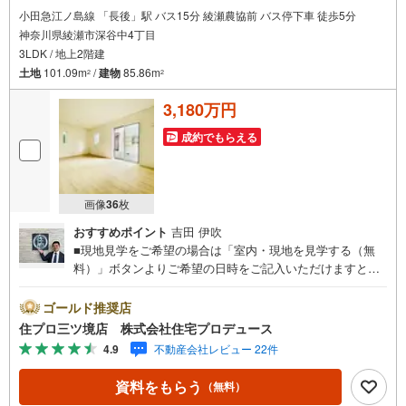
小田急江ノ島線 「長後」駅 バス15分 綾瀬農協前 バス停下車 徒歩5分
神奈川県綾瀬市深谷中4丁目
3LDK / 地上2階建
土地
101.09m
/
建物
85.86m
2
2
3,180万円
成約でもらえる
画像
36
枚
おすすめポイント
吉田 伊吹
■現地見学をご希望の場合は「室内・現地を見学する（無
料）」ボタンよりご希望の日時をご記入いただけますとス
ムーズにご案内が可能です。■ 住プロは大和市・綾瀬市・
座間市エリアに強い！ 住プロは、大和市・綾瀬市・座間市
ゴールド推奨店
エリアの不動産売買専門会社です！最新物件情報や当社限
住プロ三ツ境店 株式会社住宅プロデュース
定で販売する物件情報も多数ございますので、お気軽にお
4.9
不動産会社レビュー 22件
問合せ下さい！ -------------- 弊社独自の住宅ローン提案シス
テム 弊社ではファイナンシャル専門スタッフによる【丁寧
資料をもらう
（無料）
な資金アドバイス】【ファイナンシャルプラン提案書の作