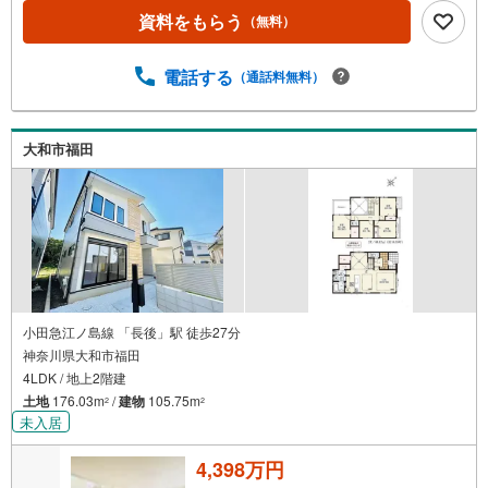
テム 弊社ではファイナンシャル専門スタッフによる【丁寧
資料をもらう
（無料）
な資金アドバイス】【ファイナンシャルプラン提案書の作
成】を随時行っております。意外に知らないお客様が多い
【定年時の住宅ローン残高】【住宅購入者だけが加入でき
電話する
（通話料無料）
る無料の生命保険】【13年間もらえる、国からの特別ボー
ナス】これから多くなる【教育費】住宅を買った後から始
まる【住宅ローン返済】65歳以上から必要になる【老後の
大和市福田
費用負担】住宅探しの【このタイミング】で不安な部分を
明確にしていきませんか？？ --------------
小田急江ノ島線 「長後」駅 徒歩27分
神奈川県大和市福田
4LDK / 地上2階建
土地
176.03m
/
建物
105.75m
2
2
未入居
4,398万円