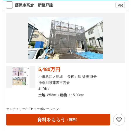
索
藤沢市高倉 新築戸建
PR
条
件
で
通
知
を
受
け
取
る
5,480万円
・
小田急江ノ島線 「長後」駅 徒歩18分
条
神奈川県藤沢市高倉
件
4LDK /
を
土地
253m
/
建物
115.93m
2
2
マ
イ
センチュリー21THコーポレーション
ペ
ー
資料をもらう
（無料）
ジ