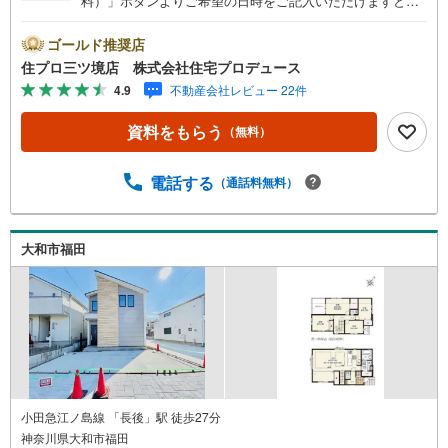
料）」ボタンよりご希望の日時をご記入いただけますとス
ムーズにご案内が可能です。 住プロは大和市・綾瀬市・座
間市エリアに強い！ 住プロは、大和市・綾瀬市・座間市エ
ゴールド推奨店
リアの不動産売買専門会社です！最新物件情報や当社限定
住プロ三ツ境店 株式会社住宅プロデュース
で販売する物件情報も多数ございますので、お気軽にお問
4.9
不動産会社レビュー 22件
合せ下さい！ -------------- 弊社独自の住宅ローン提案システ
ム 弊社ではファイナンシャル専門スタッフによる【丁寧な
資料をもらう
（無料）
資金アドバイス】【ファイナンシャルプラン提案書の作
成】を随時行っております。意外に知らないお客様が多い
【定年時の住宅ローン残高】【住宅購入者だけが加入でき
電話する
（通話料無料）
る無料の生命保険】【13年間もらえる、国からの特別ボー
ナス】これから多くなる【教育費】住宅を買った後から始
まる【住宅ローン返済】65歳以上から必要になる【老後の
大和市福田
費用負担】住宅探しの【このタイミング】で不安な部分を
明確にしていきませんか？？ --------------
小田急江ノ島線 「長後」駅 徒歩27分
神奈川県大和市福田