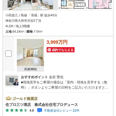
小田急江ノ島線 「長後」駅 徒歩40分
神奈川県大和市渋谷2丁目
4LDK / 地上3階建
土地
64.24m
/
建物
110m
2
2
3,999万円
成約でもらえる
画像
36
枚
おすすめポイント
金岩 聖也
■現地見学をご希望の場合は「室内・現地を見学する（無
料）」ボタンよりご希望の日時をご記入いただけますとス
ムーズにご案内が可能です。■ 住プロは大和市・綾瀬市・
座間市エリアに強い！ 住プロは、大和市・綾瀬市・座間市
ゴールド推奨店
エリアの不動産売買専門会社です！最新物件情報や当社限
住プロ三ツ境店 株式会社住宅プロデュース
定で販売する物件情報も多数ございますので、お気軽にお
4.9
不動産会社レビュー 22件
問合せ下さい！ -------------- 弊社独自の住宅ローン提案シス