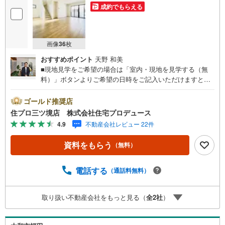
成約でもらえる
画像
36
枚
おすすめポイント
天野 和美
■現地見学をご希望の場合は「室内・現地を見学する（無
料）」ボタンよりご希望の日時をご記入いただけますとス
ムーズにご案内が可能です。■ 住プロは大和市・綾瀬市エ
リアに強い！ 住プロは大和市・綾瀬市エリアの不動産売買
ゴールド推奨店
専門会社です！最新物件情報や当社限定で販売する物件情
住プロ三ツ境店 株式会社住宅プロデュース
報も多数ございますので、お気軽にお問合せ下さい！ -------
4.9
不動産会社レビュー 22件
------- 弊社独自の住宅ローン提案システム 弊社ではファイ
ナンシャル専門スタッフによる【丁寧な資金アドバイス】
資料をもらう
（無料）
【ファイナンシャルプラン提案書の作成】を随時行ってお
ります。意外に知らないお客様が多い【定年時の住宅ロー
ン残高】【住宅購入者だけが加入できる無料の生命保険】
電話する
（通話料無料）
【13年間もらえる、国からの特別ボーナス】これから多く
なる【教育費】住宅を買った後から始まる【住宅ローン返
取り扱い不動産会社をもっと見る（
全
2
社
）
済】65歳以上から必要になる【老後の費用負担】住宅探し
の【このタイミング】で不安な部分を明確にしていきませ
んか？？ --------------