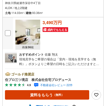
住宅を買った後から始まる【住宅ローン返済】
神奈川県綾瀬市深谷中4丁目
65歳以上から必要になる【老後の費用負担】
4LDK / 地上2階建
住宅探しの【このタイミング】で不安な部分を明確にしていきません
か？？
土地
114.03m
/
建物
93.36m
2
2
--------------
3,490万円
成約でもらえる
画像
36
枚
おすすめポイント
佐藤 翔太
現地見学をご希望の場合は「室内・現地を見学する（無
料）」ボタンよりご希望の日時をご記入いただけますとス
ムーズにご案内が可能です。 住プロは大和市・綾瀬市・座
間市エリアに強い！ 住プロは、大和市・綾瀬市・座間市エ
ゴールド推奨店
リアの不動産売買専門会社です！最新物件情報や当社限定
住プロ三ツ境店 株式会社住宅プロデュース
で販売する物件情報も多数ございますので、お気軽にお問
4.9
不動産会社レビュー 22件
合せ下さい！ -------------- 弊社独自の住宅ローン提案システ
ム 弊社ではファイナンシャル専門スタッフによる【丁寧な
資料をもらう
（無料）
資金アドバイス】【ファイナンシャルプラン提案書の作
成】を随時行っております。意外に知らないお客様が多い