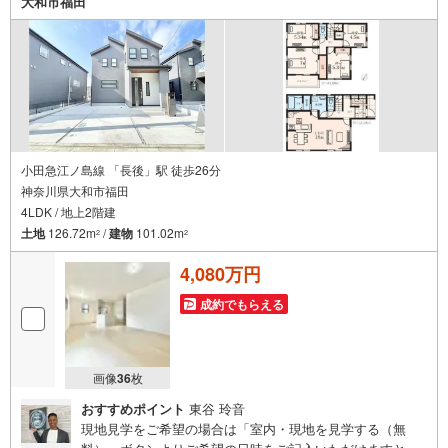
大和市福田
小田急江ノ島線 「長後」駅 徒歩26分
神奈川県大和市福田
4LDK / 地上2階建
土地
126.72m
/
建物
101.02m
2
2
4,080万円
成約でもらえる
画像
36
枚
おすすめポイント
東谷 玲音
現地見学をご希望の場合は「室内・現地を見学する（無