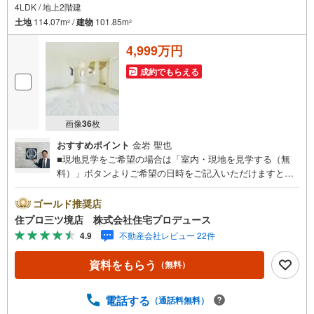
4LDK / 地上2階建
土地
114.07m
/
建物
101.85m
2
2
4,999万円
成約でもらえる
画像
36
枚
おすすめポイント
金岩 聖也
■現地見学をご希望の場合は「室内・現地を見学する（無
料）」ボタンよりご希望の日時をご記入いただけますとス
ムーズにご案内が可能です。■ 住プロは藤沢市・綾瀬市エ
リアに強い！ 住プロは、藤沢市・綾瀬市エリアの不動産売
ゴールド推奨店
買専門会社です！最新物件情報や当社限定で販売する物件
住プロ三ツ境店 株式会社住宅プロデュース
情報も多数ございますので、お気軽にお問合せ下さい！ ----
4.9
不動産会社レビュー 22件
---------- 弊社独自の住宅ローン提案システム 弊社ではファ
イナンシャル専門スタッフによる【丁寧な資金アドバイ
資料をもらう
（無料）
ス】【ファイナンシャルプラン提案書の作成】を随時行っ
ております。意外に知らないお客様が多い【定年時の住宅
ローン残高】【住宅購入者だけが加入できる無料の生命保
電話する
（通話料無料）
険】【13年間もらえる、国からの特別ボーナス】これから