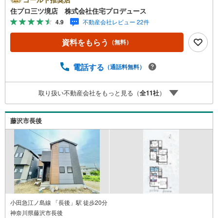
買専門会社です！最新物件情報や当社限定で販売する物件
住プロ三ツ境店 株式会社住宅プロデュース
情報も多数ございますので、お気軽にお問合せ下さい！ ----
4.9
不動産会社レビュー 22件
---------- 弊社独自の住宅ローン提案システム 弊社ではファ
イナンシャル専門スタッフによる【丁寧な資金アドバイ
資料をもらう
（無料）
ス】【ファイナンシャルプラン提案書の作成】を随時行っ
ております。意外に知らないお客様が多い【定年時の住宅
ローン残高】【住宅購入者だけが加入できる無料の生命保
電話する
（通話料無料）
険】【13年間もらえる、国からの特別ボーナス】これから
多くなる【教育費】住宅を買った後から始まる【住宅ロー
取り扱い不動産会社をもっと見る（
全
11
社
）
ン返済】65歳以上から必要になる【老後の費用負担】住宅
探しの【このタイミング】で不安な部分を明確にしていき
ませんか？？ --------------
藤沢市長後
小田急江ノ島線 「長後」駅 徒歩20分
神奈川県藤沢市長後