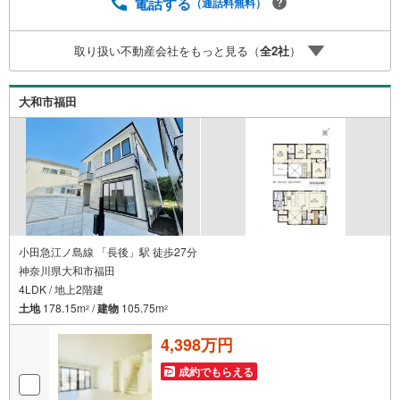
ン残高】【住宅購入者だけが加入できる無料の生命保険】
電話する
（通話料無料）
【13年間もらえる、国からの特別ボーナス】これから多く
なる【教育費】住宅を買った後から始まる【住宅ローン返
取り扱い不動産会社をもっと見る（
全
2
社
）
済】65歳以上から必要になる【老後の費用負担】住宅探し
の【このタイミング】で不安な部分を明確にしていきませ
んか？？ --------------
大和市福田
小田急江ノ島線 「長後」駅 徒歩27分
神奈川県大和市福田
4LDK / 地上2階建
土地
178.15m
/
建物
105.75m
2
2
4,398万円
成約でもらえる