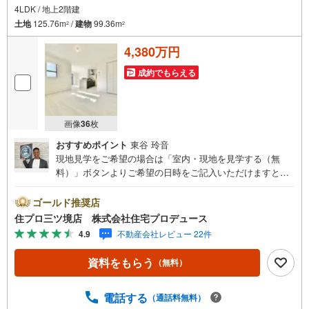
4LDK / 地上2階建
土地
125.76m
/
建物
99.36m
2
2
4,380万円
成約でもらえる
画像
36
枚
おすすめポイント
東谷 玲音
現地見学をご希望の場合は「室内・現地を見学する（無
料）」ボタンよりご希望の日時をご記入いただけますとス
ムーズにご案内が可能です。 住プロは大和市・綾瀬市・座
間市エリアに強い！ 住プロは、大和市・綾瀬市・座間市エ
ゴールド推奨店
リアの不動産売買専門会社です！最新物件情報や当社限定
住プロ三ツ境店 株式会社住宅プロデュース
で販売する物件情報も多数ございますので、お気軽にお問
4.9
不動産会社レビュー 22件
合せ下さい！ -------------- 弊社独自の住宅ローン提案システ
ム 弊社ではファイナンシャル専門スタッフによる【丁寧な
資料をもらう
（無料）
資金アドバイス】【ファイナンシャルプラン提案書の作
成】を随時行っております。意外に知らないお客様が多い
【定年時の住宅ローン残高】【住宅購入者だけが加入でき
電話する
（通話料無料）