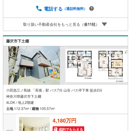
成】を随時行っております。意外に知らないお客様が多い
【定年時の住宅ローン残高】【住宅購入者だけが加入でき
電話する
（通話料無料）
る無料の生命保険】【13年間もらえる、国からの特別ボー
ナス】これから多くなる【教育費】住宅を買った後から始
取り扱い不動産会社をもっと見る（
全
11
社
）
まる【住宅ローン返済】65歳以上から必要になる【老後の
費用負担】住宅探しの【このタイミング】で不安な部分を
明確にしていきませんか？？ --------------
藤沢市下土棚
小田急江ノ島線 「長後」駅 バス7分 山谷 バス停下車 徒歩2分
神奈川県藤沢市下土棚
4LDK / 地上2階建
土地
112.37m
/
建物
105.57m
2
2
4,180万円
成約でもらえる