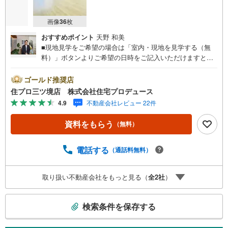
画像
36
枚
おすすめポイント
天野 和美
■現地見学をご希望の場合は「室内・現地を見学する（無
料）」ボタンよりご希望の日時をご記入いただけますとス
ムーズにご案内が可能です。■ 住プロは大和市・綾瀬市エ
リアに強い！ 住プロは大和市・綾瀬市エリアの不動産売買
ゴールド推奨店
専門会社です！最新物件情報や当社限定で販売する物件情
住プロ三ツ境店 株式会社住宅プロデュース
報も多数ございますので、お気軽にお問合せ下さい！ -------
4.9
不動産会社レビュー 22件
------- 弊社独自の住宅ローン提案システム 弊社ではファイ
ナンシャル専門スタッフによる【丁寧な資金アドバイス】
資料をもらう
（無料）
【ファイナンシャルプラン提案書の作成】を随時行ってお
ります。意外に知らないお客様が多い【定年時の住宅ロー
ン残高】【住宅購入者だけが加入できる無料の生命保険】
電話する
（通話料無料）
【13年間もらえる、国からの特別ボーナス】これから多く
なる【教育費】住宅を買った後から始まる【住宅ローン返
取り扱い不動産会社をもっと見る（
全
2
社
）
済】65歳以上から必要になる【老後の費用負担】住宅探し
の【このタイミング】で不安な部分を明確にしていきませ
こ
んか？？ --------------
検索条件を保存する
の
検