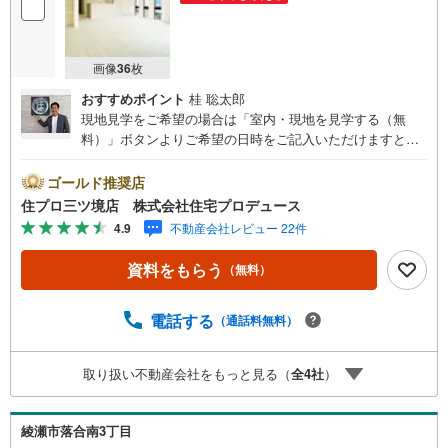
画像
36
枚
おすすめポイント
桂 聡太郎
現地見学をご希望の場合は「室内・現地を見学する（無
料）」ボタンよりご希望の日時をご記入いただけますとス
ムーズにご案内が可能です。 住プロは藤沢市・綾瀬市エリ
アに強い！ 住プロは、藤沢市・綾瀬市エリアの不動産売買
ゴールド推奨店
専門会社です！最新物件情報や当社限定で販売する物件情
住プロ三ツ境店 株式会社住宅プロデュース
報も多数ございますので、お気軽にお問合せ下さい！ -------
4.9
不動産会社レビュー 22件
------- 弊社独自の住宅ローン提案システム 弊社ではファイ
ナンシャル専門スタッフによる【丁寧な資金アドバイス】
資料をもらう
（無料）
【ファイナンシャルプラン提案書の作成】を随時行ってお
ります。意外に知らないお客様が多い【定年時の住宅ロー
ン残高】【住宅購入者だけが加入できる無料の生命保険】
電話する
（通話料無料）
【13年間もらえる、国からの特別ボーナス】これから多く
なる【教育費】住宅を買った後から始まる【住宅ローン返
取り扱い不動産会社をもっと見る（
全
4
社
）
済】65歳以上から必要になる【老後の費用負担】住宅探し
の【このタイミング】で不安な部分を明確にしていきませ
んか？？ --------------
綾瀬市落合南3丁目