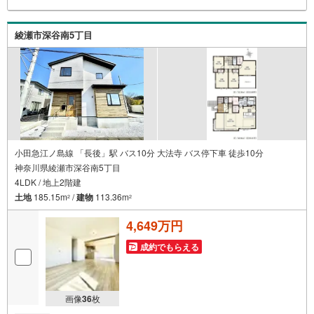
る無料の生命保険】【13年間もらえる、国からの特別ボー
ナス】これから多くなる【教育費】住宅を買った後から始
まる【住宅ローン返済】65歳以上から必要になる【老後の
綾瀬市深谷南5丁目
費用負担】住宅探しの【このタイミング】で不安な部分を
明確にしていきませんか？？ --------------
小田急江ノ島線 「長後」駅 バス10分 大法寺 バス停下車 徒歩10分
神奈川県綾瀬市深谷南5丁目
4LDK / 地上2階建
土地
185.15m
/
建物
113.36m
2
2
4,649万円
成約でもらえる
画像
36
枚