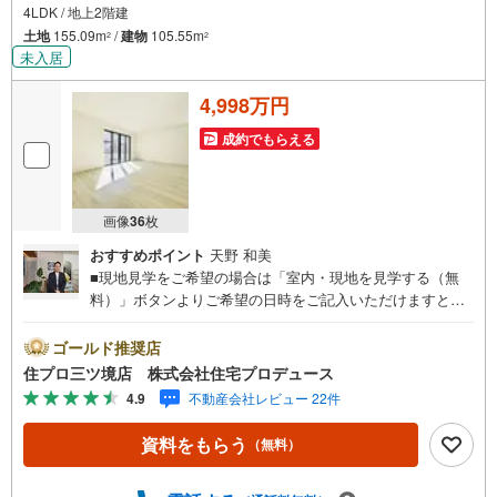
4LDK / 地上2階建
土地
155.09m
/
建物
105.55m
2
2
未入居
4,998万円
成約でもらえる
画像
36
枚
おすすめポイント
天野 和美
■現地見学をご希望の場合は「室内・現地を見学する（無
料）」ボタンよりご希望の日時をご記入いただけますとス
ムーズにご案内が可能です。■ 住プロは大和市・綾瀬市エ
リアに強い！ 住プロは大和市・綾瀬市エリアの不動産売買
ゴールド推奨店
専門会社です！最新物件情報や当社限定で販売する物件情
住プロ三ツ境店 株式会社住宅プロデュース
報も多数ございますので、お気軽にお問合せ下さい！ -------
4.9
不動産会社レビュー 22件
------- 弊社独自の住宅ローン提案システム 弊社ではファイ
ナンシャル専門スタッフによる【丁寧な資金アドバイス】
資料をもらう
（無料）
【ファイナンシャルプラン提案書の作成】を随時行ってお
ります。意外に知らないお客様が多い【定年時の住宅ロー