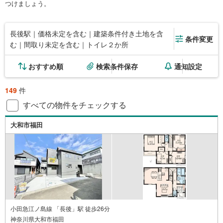
つけましょう。
長後駅｜価格未定を含む｜建築条件付き土地を含
条件変更
む｜間取り未定を含む｜トイレ２か所
おすすめ順
検索条件保存
通知設定
149
件
すべての物件をチェックする
大和市福田
小田急江ノ島線 「長後」駅 徒歩26分
神奈川県大和市福田