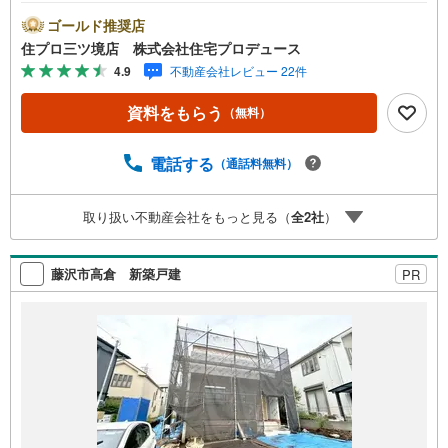
ムーズにご案内が可能です。■ 住プロは大和市・綾瀬市・
座間市エリアに強い！ 住プロは、大和市・綾瀬市・座間市
ゴールド推奨店
エリアの不動産売買専門会社です！最新物件情報や当社限
住プロ三ツ境店 株式会社住宅プロデュース
定で販売する物件情報も多数ございますので、お気軽にお
4.9
不動産会社レビュー 22件
問合せ下さい！ -------------- 弊社独自の住宅ローン提案シス
テム 弊社ではファイナンシャル専門スタッフによる【丁寧
資料をもらう
（無料）
な資金アドバイス】【ファイナンシャルプラン提案書の作
成】を随時行っております。意外に知らないお客様が多い
【定年時の住宅ローン残高】【住宅購入者だけが加入でき
電話する
（通話料無料）
る無料の生命保険】【13年間もらえる、国からの特別ボー
ナス】これから多くなる【教育費】住宅を買った後から始
取り扱い不動産会社をもっと見る（
全
2
社
）
まる【住宅ローン返済】65歳以上から必要になる【老後の
費用負担】住宅探しの【このタイミング】で不安な部分を
明確にしていきませんか？？ --------------
藤沢市高倉 新築戸建
PR