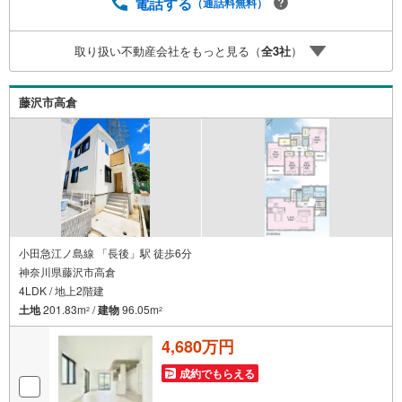
【定年時の住宅ローン残高】【住宅購入者だけが加入でき
電話する
（通話料無料）
る無料の生命保険】【13年間もらえる、国からの特別ボー
ナス】これから多くなる【教育費】住宅を買った後から始
取り扱い不動産会社をもっと見る（
全
3
社
）
まる【住宅ローン返済】65歳以上から必要になる【老後の
費用負担】住宅探しの【このタイミング】で不安な部分を
明確にしていきませんか？？ --------------
藤沢市高倉
小田急江ノ島線 「長後」駅 徒歩6分
神奈川県藤沢市高倉
4LDK / 地上2階建
土地
201.83m
/
建物
96.05m
2
2
4,680万円
成約でもらえる