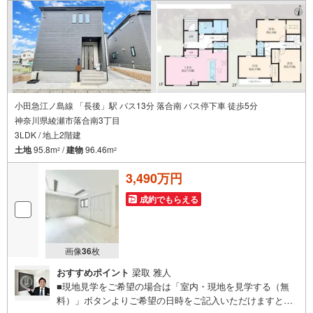
小田急江ノ島線 「長後」駅 バス13分 落合南 バス停下車 徒歩5分
神奈川県綾瀬市落合南3丁目
3LDK / 地上2階建
土地
95.8m
/
建物
96.46m
2
2
3,490万円
成約でもらえる
画像
36
枚
おすすめポイント
梁取 雅人
■現地見学をご希望の場合は「室内・現地を見学する（無
料）」ボタンよりご希望の日時をご記入いただけますとス