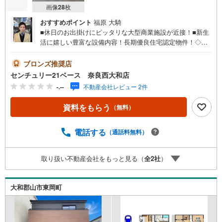
画像
28
枚
おすすめポイント
福原 大騎
■休日のお出掛けにピッタリな大型商業施設が近接！■新生
活に嬉しい豊富な設備内容！長期優良住宅認定物件！◇ご
案内について◇・水曜日も休まず営業中！・お仕事終わり
のお時間でもご見学可！・今から見たい！というお声にも
ブロンズ推奨店
ご対応できます！◇住宅ローンもお任せください！◇・提
センチュリー21ベース 奈良西大和店
携銀行多数あり（地方銀行・都市銀行・信用金庫etc）・優
-.--
不動産会社レビュー 2件
遇後適用金利 0.875％～（審査内容により異なります）---
◇◇ Yahoo！不動産キャンペーン対象店舗 ◇◇ ----当店で
資料をもらう
（無料）
物件を成約いただくとPayPayボーナスライトがもらえる
【Yahoo！不動産/物件ご成約キャンペーン】の対象になり
ます。「資料をもらう」「見学予約をする」からエントリ
電話する
（通話料無料）
ーください。※必ずYahoo！ JAPAN IDでログインのうえお
問い合わせください。-----------------------------
取り扱い不動産会社をもっと見る（
全
2
社
）
大和郡山市東岡町