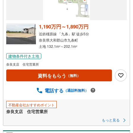
1,190万円～1,890万円
近鉄橿原線 「九条」駅 徒歩5分
奈良県大和郡山市九条町
土地 132.1m
～202.1m
2
2
建物条件付き土地
奈良支店 住宅営業所
資料をもらう
（無料）
電話する
（通話料無料）
不動産会社おすすめポイント
奈良支店 住宅営業所
もっと見る