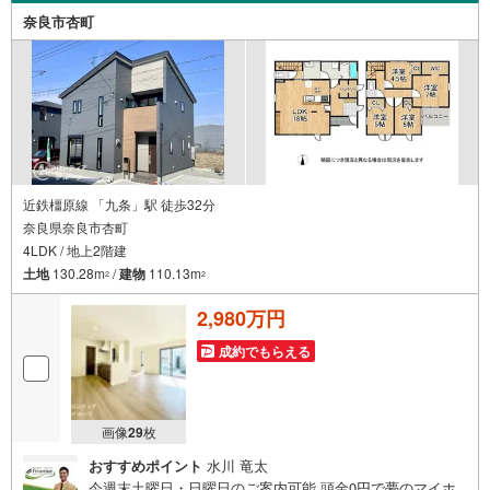
奈良市杏町
近鉄橿原線 「九条」駅 徒歩32分
奈良県奈良市杏町
4LDK / 地上2階建
土地
130.28m
/
建物
110.13m
2
2
2,980万円
成約でもらえる
画像
29
枚
おすすめポイント
水川 竜太
今週末土曜日・日曜日のご案内可能 頭金0円で夢のマイホ