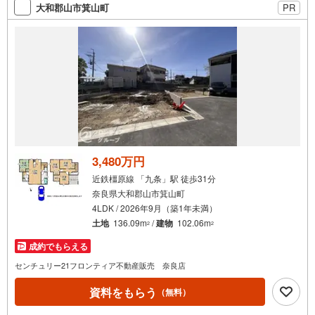
大和郡山市箕山町
PR
3,480万円
近鉄橿原線 「九条」駅 徒歩31分
奈良県大和郡山市箕山町
4LDK / 2026年9月（築1年未満）
土地
136.09m
/
建物
102.06m
2
2
成約でもらえる
センチュリー21フロンティア不動産販売 奈良店
資料をもらう
（無料）