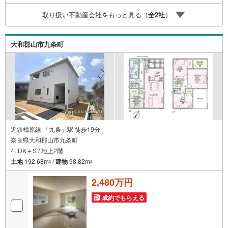
さい。-----------------------------
取り扱い不動産会社をもっと見る（
全
2
社
）
大和郡山市九条町
近鉄橿原線 「九条」駅 徒歩19分
奈良県大和郡山市九条町
4LDK＋S / 地上2階
土地
192.68m
/
建物
98.82m
2
2
2,480万円
成約でもらえる