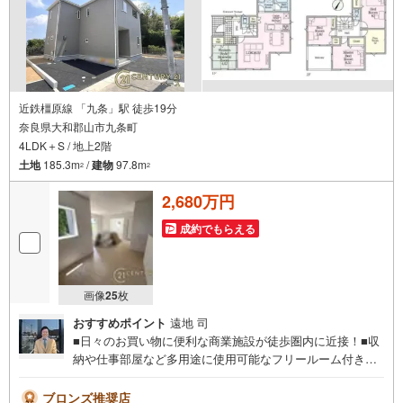
近鉄橿原線 「九条」駅 徒歩19分
奈良県大和郡山市九条町
4LDK＋S / 地上2階
土地
185.3m
/
建物
97.8m
2
2
2,680万円
成約でもらえる
画像
25
枚
おすすめポイント
遠地 司
■日々のお買い物に便利な商業施設が徒歩圏内に近接！■収
納や仕事部屋など多用途に使用可能なフリールーム付き！
◇ご案内について◇・水曜日も休まず営業中！・お仕事終
わりのお時間でもご見学可！・今から見たい！というお声
ブロンズ推奨店