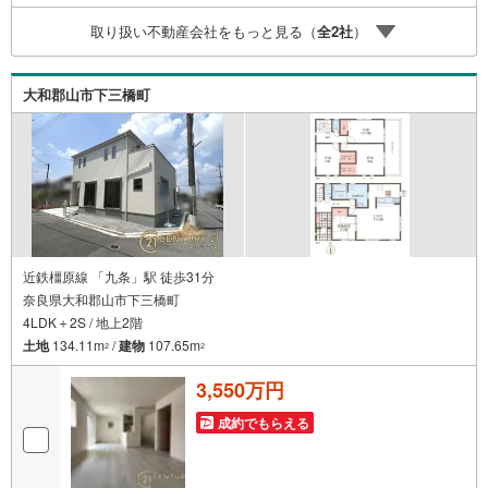
査が可能！4.物件のお引渡し後に必要になったお家のリフ
取り扱い不動産会社をもっと見る（
全
2
社
）
ォームも弊社のリフォームプランナーがご提案！5.定期的
にご連絡を繋ぎ、有事の際に迅速にサポートいたします弊
社は専門家同士が連携をとっているため、より多くの知見
大和郡山市下三橋町
がございます。
近鉄橿原線 「九条」駅 徒歩31分
奈良県大和郡山市下三橋町
4LDK＋2S / 地上2階
土地
134.11m
/
建物
107.65m
2
2
3,550万円
成約でもらえる