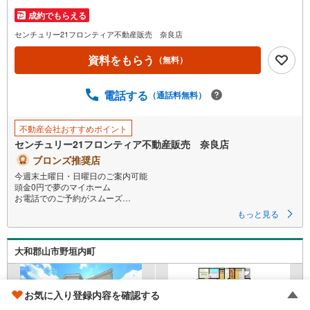
成約でもらえる
センチュリー21フロンティア不動産販売 奈良店
資料をもらう
（無料）
電話する
（通話料無料）
不動産会社おすすめポイント
センチュリー21フロンティア不動産販売 奈良店
ブロンズ推奨店
今週末土曜日・日曜日のご案内可能
頭金0円で夢のマイホーム
お電話でのご予約がスムーズ
耐震＋制震の家、クワイエ！ご家族を守るおうち
もっと見る
立地
・近鉄橿原線「近鉄郡山駅」歩10分（760m）
大和郡山市野垣内町
・JR関西本線「郡山駅」歩21分（1640m）
・大和郡山市立郡山西小学校歩12分（960m）
・大和郡山市立郡山中学校歩22分（1700m）
お気に入り登録内容を確認する
特徴
・耐震＋制震の家、クワイエ！制震装置（SAFE365）で地震の揺れを抑