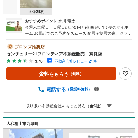
画像
29
枚
おすすめポイント
水川 竜太
今週末土曜日・日曜日のご案内可能 頭金0円で夢のマイホ
ーム お電話でのご予約がスムーズ 耐震＋制震の家、クワイ
エ！ご家族を守るおうち 立地・近鉄橿原線「西ノ京駅」歩
8分（620m）・JR関西本線「郡山駅」歩32分（2500m）・
ブロンズ推奨店
六条小学校歩19分（1500m）・京西中学校歩19分（1500
センチュリー21フロンティア不動産販売 奈良店
m） 特徴・耐震＋制震の家、クワイエ！制震装置（SAFE3
3.76
不動産会社レビュー 21件
65）で地震の揺れを抑え、耐震性能を維持・オール電化/LD
K18帖/WIC/2台駐車可/全居室収納/和室 弊社が選ばれる理
資料をもらう
（無料）
由 1.お金の扱い方のプロ、ファイナンシャルプランナーが
資金計画をサポート2.買い替えなどにも対応できる売却専
門チームあり3.たくさんの銀行と繋がりがあるため、最も
電話する
（通話料無料）
低金利になるように審査が可能4.物件のお引渡し後に必要
になったお家のリフォームも弊社のリフォームプランナー
取り扱い不動産会社をもっと見る（
全
3
社
）
がご提案5.定期的にご連絡を繋ぎ、有事の際に迅速にサポ
ートいたします弊社は専門家同士が連携をとっているた
め、より多くの知見がございます。お気軽にお問合せくだ
大和郡山市九条町
さい！