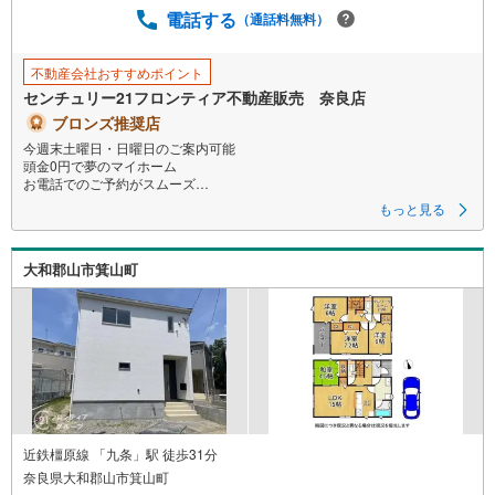
電話する
（通話料無料）
不動産会社おすすめポイント
センチュリー21フロンティア不動産販売 奈良店
ブロンズ推奨店
今週末土曜日・日曜日のご案内可能
頭金0円で夢のマイホーム
お電話でのご予約がスムーズ
耐震＋制震の家、クワイエ！ご家族を守るおうち
もっと見る
立地
・近鉄橿原線「近鉄郡山駅」歩10分（760m）
大和郡山市箕山町
・JR関西本線「郡山駅」歩21分（1640m）
・大和郡山市立郡山西小学校歩12分（960m）
・大和郡山市立郡山中学校歩22分（1700m）
特徴
・耐震＋制震の家、クワイエ！制震装置（SAFE365）で地震の揺れを抑
え、耐震性能を維持
・対面キッチン/洋風和室/全居室収納有/駐車1台可
弊社が選ばれる理由
1.お金の扱い方のプロ、ファイナンシャルプランナーが資金計画をサポー
近鉄橿原線 「九条」駅 徒歩31分
ト！
奈良県大和郡山市箕山町
2.買い替えなどにも対応できる売却専門チームあり！