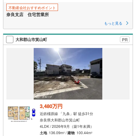
存
不動産会社おすすめポイント
す
奈良支店 住宅営業所
る
もっと見る
大和郡山市箕山町
PR
3,480万円
近鉄橿原線 「九条」駅 徒歩31分
奈良県大和郡山市箕山町
4LDK / 2026年9月（築1年未満）
土地
136.09m
/
建物
100.44m
2
2