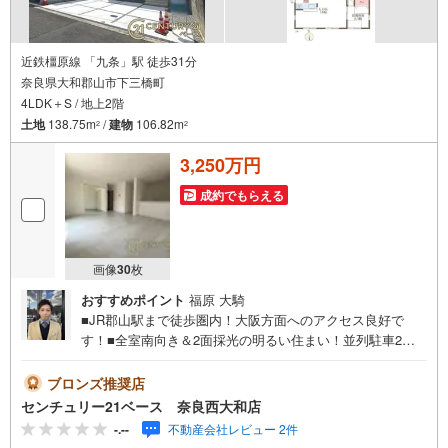
近鉄橿原線 「九条」駅 徒歩31分
奈良県大和郡山市下三橋町
4LDK＋S / 地上2階
土地
138.75m
/
建物
106.82m
2
2
3,250万円
成約でもらえる
画像
30
枚
おすすめポイント
福原 大騎
■JR郡山駅まで徒歩圏内！大阪方面へのアクセス良好で
す！■全室南向き＆2面採光の明るい住まい！並列駐車2台
可能！◇ご案内について◇・水曜日も休まず営業中！・お
仕事終わりのお時間でもご見学可！・今から見たい！とい
ブロンズ推奨店
うお声にもご対応できます！◇住宅ローンもお任せくださ
センチュリー21ベース 奈良西大和店
い！◇・提携銀行多数あり（地方銀行・都市銀行・信用金
-.--
不動産会社レビュー 2件
庫etc）・優遇後適用金利 0.875％～（審査内容により異な