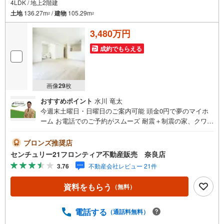
4LDK / 地上2階建
3.たくさんの銀行と繋がりがあるため、最も低金利になるように審査が可
能！
土地
136.27m
/
建物
105.29m
2
2
4.物件のお引渡し後に必要になったお家のリフォームも弊社のリフォームプ
ランナーがご提案！
3,480万円
5.定期的にご連絡を繋ぎ、有事の際に迅速にサポートいたします
成約でもらえる
弊社は専門家同士が連携をとっているため、より多くの知見がございま
す。
画像
29
枚
おすすめポイント
水川 竜太
今週末土曜日・日曜日のご案内可能 頭金0円で夢のマイホ
ーム お電話でのご予約がスムーズ 耐震＋制震の家、クワイ
エ！ご家族を守るおうち 立地・近鉄橿原線「近鉄郡山駅」
歩10分（760m）・JR関西本線「郡山駅」歩21分（1640
ブロンズ推奨店
m）・大和郡山市立郡山西小学校歩12分（960m）・大和郡
センチュリー21フロンティア不動産販売 奈良店
山市立郡山中学校歩22分（1700m） 特徴・耐震＋制震の
3.76
不動産会社レビュー 21件
家、クワイエ！制震装置（SAFE365）で地震の揺れを抑
え、耐震性能を維持・対面キッチン/洋風和室/全居室収納
資料をもらう
（無料）
有/駐車1台可 弊社が選ばれる理由 1.お金の扱い方のプロ、
ファイナンシャルプランナーが資金計画をサポート！2.買
い替えなどにも対応できる売却専門チームあり！3.たくさ
電話する
（通話料無料）
んの銀行と繋がりがあるため、最も低金利になるように審