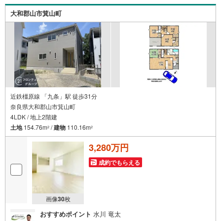
大和郡山市箕山町
近鉄橿原線 「九条」駅 徒歩31分
奈良県大和郡山市箕山町
4LDK / 地上2階建
土地
154.76m
/
建物
110.16m
2
2
3,280万円
成約でもらえる
画像
30
枚
おすすめポイント
水川 竜太