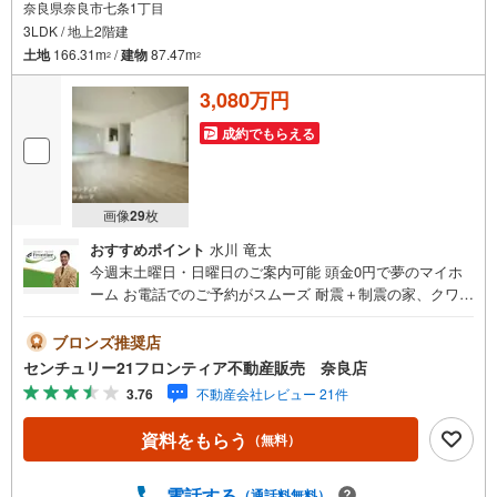
奈良県奈良市七条1丁目
3LDK / 地上2階建
土地
166.31m
/
建物
87.47m
2
2
3,080万円
成約でもらえる
画像
29
枚
おすすめポイント
水川 竜太
今週末土曜日・日曜日のご案内可能 頭金0円で夢のマイホ
ーム お電話でのご予約がスムーズ 耐震＋制震の家、クワイ
エ！ご家族を守るおうち 立地・近鉄橿原線「西ノ京駅」歩
8分（620m）・JR関西本線「郡山駅」歩32分（2500m）・
ブロンズ推奨店
六条小学校歩19分（1500m）・京西中学校歩19分（1500
センチュリー21フロンティア不動産販売 奈良店
m） 特徴・耐震＋制震の家、クワイエ！制震装置（SAFE3
3.76
不動産会社レビュー 21件
65）で地震の揺れを抑え、耐震性能を維持・オール電化/LD
K20帖/WIC/2台駐車可/全居室収納 弊社が選ばれる理由 1.お
資料をもらう
（無料）
金の扱い方のプロ、ファイナンシャルプランナーが資金計
画をサポート！2.買い替えなどにも対応できる売却専門チ
ームあり3.たくさんの銀行と繋がりがあるため、最も低金
電話する
（通話料無料）