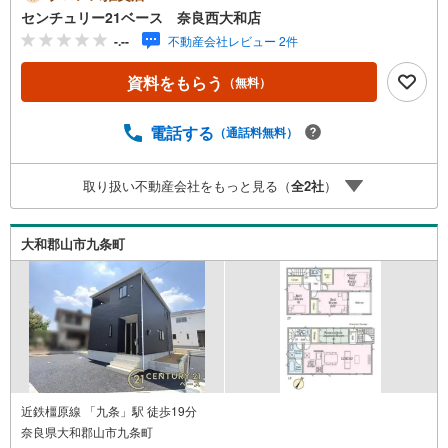
にもご対応できます！◇住宅ローンもお任せください！
センチュリー21ベース 奈良西大和店
◇・提携銀行多数あり（地方銀行・都市銀行・信用金庫et
-.--
不動産会社レビュー 2件
c）・優遇後適用金利 0.875％～（審査内容により異なりま
す）--- ◇◇ Yahoo！不動産キャンペーン対象店舗 ◇◇ ----
資料をもらう
（無料）
当店で物件を成約いただくとPayPayボーナスライトがもら
える【Yahoo！不動産/物件ご成約キャンペーン】の対象に
なります。「資料をもらう」「見学予約をする」からエン
電話する
（通話料無料）
トリーください。※必ずYahoo！ JAPAN IDでログインのう
えお問い合わせください。-----------------------------
取り扱い不動産会社をもっと見る（
全
2
社
）
大和郡山市九条町
近鉄橿原線 「九条」駅 徒歩19分
奈良県大和郡山市九条町