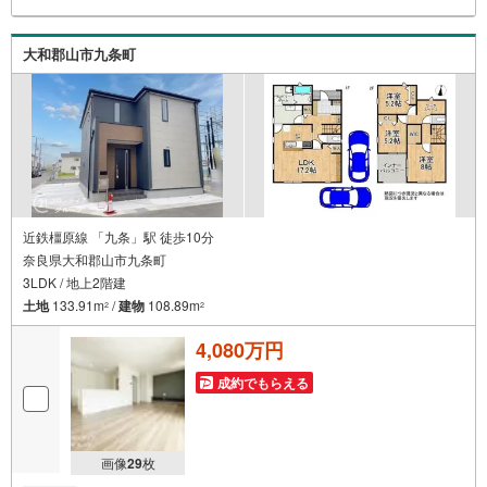
さい。※必ずYahoo！ JAPAN IDでログインのうえお問い合
わせください。-----------------------------
大和郡山市九条町
近鉄橿原線 「九条」駅 徒歩10分
奈良県大和郡山市九条町
3LDK / 地上2階建
土地
133.91m
/
建物
108.89m
2
2
4,080万円
成約でもらえる
画像
29
枚