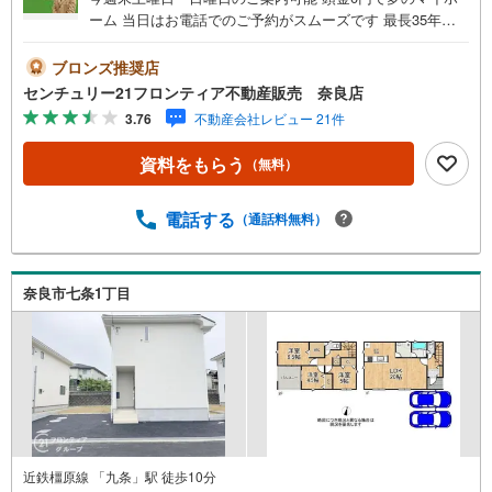
ーム 当日はお電話でのご予約がスムーズです 最長35年の
定期点検・長期保証で安心 立地・JR関西本線「奈良駅」バ
ス15分、バス停「辰市農協」歩7分・JR桜井線「京終駅」
ブロンズ推奨店
歩38分（3010m）・辰市小学校歩1分（80m）・都南中学校
センチュリー21フロンティア不動産販売 奈良店
歩32分（2560m） 特徴・住宅性能評価5分野7項目で最も高
3.76
不動産会社レビュー 21件
い等級取得を標準化！最長35年の定期点検・長期保証で安
心・LDK18帖以上/対面キッチン/24時間換気システム 弊社
資料をもらう
（無料）
が選ばれる理由 1.お金の扱い方のプロ、ファイナンシャル
プランナーが資金計画をサポート！2.買い替えなどにも対
応できる売却専門チームあり！3.たくさんの銀行と繋がり
電話する
（通話料無料）
があるため、最も低金利になるように審査が可能！4.物件
のお引渡し後に必要になったお家のリフォームも弊社のリ
フォームプランナーがご提案！5.定期的にご連絡を繋ぎ、
奈良市七条1丁目
有事の際に迅速にサポートいたします弊社は専門家同士が
連携をとっているため、より多くの知見がございます。
近鉄橿原線 「九条」駅 徒歩10分