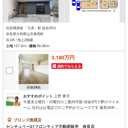
近鉄橿原線 「九条」駅 徒歩25分
奈良県大和郡山市東岡町
3LDK / 地上2階建
土地
107.3m
/
建物
99.36m
2
2
3,180万円
成約でもらえる
画像
29
枚
おすすめポイント
上野 夢月
今週末土曜日・日曜日のご案内可能 頭金0円で夢のマイホ
ーム 当日はお電話でのご予約がスムーズです 最長35年の
定期点検・長期保証で安心 立地・近鉄橿原線「近鉄郡山
駅」歩6分（420m）・JR関西本線「郡山駅」歩14分（1050
ブロンズ推奨店
m）・郡山南小学校歩10分（730m）・郡山中学校歩27分
センチュリー21フロンティア不動産販売 奈良店