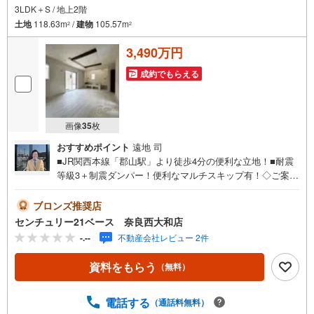
3LDK＋S / 地上2階
土地
118.63m
/
建物
105.57m
2
2
3,490万円
成約でもらえる
画像
35
枚
おすすめポイント
遠地 司
■JR関西本線「郡山駅」より徒歩4分の便利な立地！■耐震
等級3＋制震ダンパー！便利なマルチスキップ有！◇ご案内
について◇・水曜日も休まず営業中！・お仕事終わりのお
時間でもご見学可！・今から見たい！というお声にもご対
ブロンズ推奨店
応できます！◇住宅ローンもお任せください！◇・提携銀
センチュリー21ベース 奈良西大和店
行多数あり（地方銀行・都市銀行・信用金庫etc）・優遇後
-.--
不動産会社レビュー 2件
適用金利 0.875％～（審査内容により異なります）--- ◇◇
Yahoo！不動産キャンペーン対象店舗 ◇◇ ----当店で物件を
資料をもらう
（無料）
成約いただくとPayPayボーナスライトがもらえる【Yaho
o！不動産/物件ご成約キャンペーン】の対象になります。
「資料をもらう」「見学予約をする」からエントリーくだ
電話する
（通話料無料）