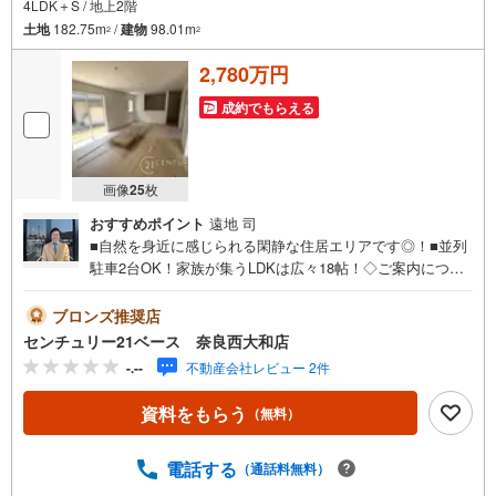
4LDK＋S / 地上2階
土地
182.75m
/
建物
98.01m
2
2
2,780万円
成約でもらえる
画像
25
枚
おすすめポイント
遠地 司
■自然を身近に感じられる閑静な住居エリアです◎！■並列
駐車2台OK！家族が集うLDKは広々18帖！◇ご案内につい
て◇・水曜日も休まず営業中！・お仕事終わりのお時間で
もご見学可！・今から見たい！というお声にもご対応でき
ブロンズ推奨店
ます！◇住宅ローンもお任せください！◇・提携銀行多数
センチュリー21ベース 奈良西大和店
あり（地方銀行・都市銀行・信用金庫etc）・優遇後適用金
-.--
不動産会社レビュー 2件
利 0.875％～（審査内容により異なります）--- ◇◇ Yaho
o！不動産キャンペーン対象店舗 ◇◇ ----当店で物件を成約
資料をもらう
（無料）
いただくとPayPayボーナスライトがもらえる【Yahoo！不
動産/物件ご成約キャンペーン】の対象になります。「資料
をもらう」「見学予約をする」からエントリーください。※
電話する
（通話料無料）
必ずYahoo！ JAPAN IDでログインのうえお問い合わせくだ