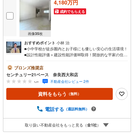
4,180万円
成約でもらえる
画像
35
枚
おすすめポイント
小林 治
■小中学校が徒歩圏内とお子様にも優しい安心の生活環境！
■設計性能評価＋建設性能評価W取得！開放的な平家の住ま
い！◇ご案内について◇・水曜日も休まず営業中！・お仕
事終わりのお時間でもご見学可！・今から見たい！という
ブロンズ推奨店
お声にもご対応できます！◇住宅ローンもお任せくださ
センチュリー21ベース 奈良西大和店
い！◇・提携銀行多数あり（地方銀行・都市銀行・信用金
-.--
不動産会社レビュー 2件
庫etc）・優遇後適用金利 0.875％～（審査内容により異な
ります）--- ◇◇ Yahoo！不動産キャンペーン対象店舗 ◇◇
資料をもらう
（無料）
----当店で物件を成約いただくとPayPayボーナスライトが
もらえる【Yahoo！不動産/物件ご成約キャンペーン】の対
象になります。「資料をもらう」「見学予約をする」から
電話する
（通話料無料）
エントリーください。※必ずYahoo！ JAPAN IDでログイン
のうえお問い合わせください。-----------------------------
取り扱い不動産会社をもっと見る（
全
1
社
）