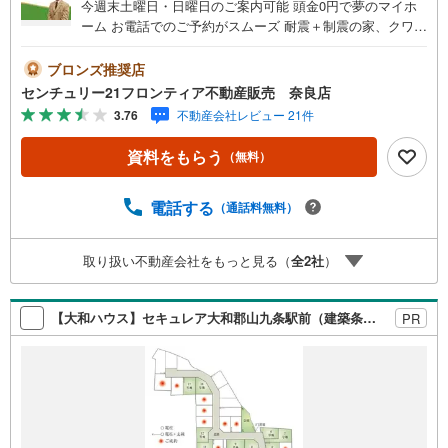
今週末土曜日・日曜日のご案内可能 頭金0円で夢のマイホ
ーム お電話でのご予約がスムーズ 耐震＋制震の家、クワイ
エ！ご家族を守るおうち 立地・近鉄橿原線「近鉄郡山駅」
歩10分（760m）・JR関西本線「郡山駅」歩21分（1640
ブロンズ推奨店
m）・大和郡山市立郡山西小学校歩12分（960m）・大和郡
センチュリー21フロンティア不動産販売 奈良店
山市立郡山中学校歩22分（1700m） 特徴・耐震＋制震の
3.76
不動産会社レビュー 21件
家、クワイエ！制震装置（SAFE365）で地震の揺れを抑
え、耐震性能を維持・対面キッチン/洋風和室/全居室収納
資料をもらう
（無料）
有/駐車1台可 弊社が選ばれる理由 1.お金の扱い方のプロ、
ファイナンシャルプランナーが資金計画をサポート！2.買
い替えなどにも対応できる売却専門チームあり！3.たくさ
電話する
（通話料無料）
んの銀行と繋がりがあるため、最も低金利になるように審
査が可能！4.物件のお引渡し後に必要になったお家のリフ
取り扱い不動産会社をもっと見る（
全
2
社
）
ォームも弊社のリフォームプランナーがご提案！5.定期的
にご連絡を繋ぎ、有事の際に迅速にサポートいたします弊
社は専門家同士が連携をとっているため、より多くの知見
【大和ハウス】セキュレア大和郡山九条駅前（建築条件付宅地分譲）
PR
がございます。