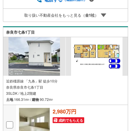
利になるように審査が可能4.物件のお引渡し後に必要にな
ったお家のリフォームも弊社のリフォームプランナーがご
取り扱い不動産会社をもっと見る（
全
1
社
）
提案5.定期的にご連絡を繋ぎ、有事の際に迅速にサポート
いたします弊社は専門家同士が連携をとっているため、よ
り多くの知見がございます。お気軽にお問合せください！
奈良市七条1丁目
近鉄橿原線 「九条」駅 徒歩10分
奈良県奈良市七条1丁目
3SLDK / 地上2階建
土地
166.31m
/
建物
90.72m
2
2
2,980万円
成約でもらえる