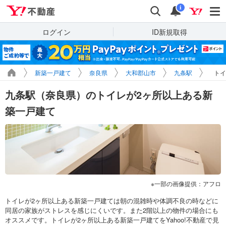
Yahoo!不動産
検索
通知
i
ログイン
ID新規取得
新築一戸建て
奈良県
大和郡山市
九条駅
トイ
九条駅（奈良県）のトイレが2ヶ所以上ある新
築一戸建て
一部の画像提供：アフロ
トイレが2ヶ所以上ある新築一戸建ては朝の混雑時や体調不良の時などに
同居の家族がストレスを感じにくいです。また2階以上の物件の場合にも
オススメです。トイレが2ヶ所以上ある新築一戸建てをYahoo!不動産で見