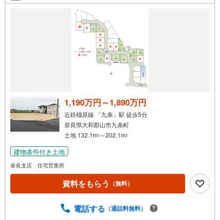
条
件
で
通
知
を
受
け
取
る
1,190万円～1,890万円
・
近鉄橿原線 「九条」駅 徒歩5分
条
奈良県大和郡山市九条町
件
土地 132.1m
～202.1m
2
2
を
建物条件付き土地
マ
イ
奈良支店 住宅営業所
ペ
資料をもらう
（無料）
ー
ジ
に
電話する
（通話料無料）
保