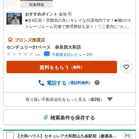
画像
25
枚
おすすめポイント
遠地 司
■全4区画！雰囲気の良いキレイな分譲地内です！■3帖のス
トレージルーム完備で整理整頓も楽々！◇ご案内について
◇・水曜日も休まず営業中！・お仕事終わりのお時間でも
ご見学可！・今から見たい！というお声にもご対応できま
ブロンズ推奨店
す！◇住宅ローンもお任せください！◇・提携銀行多数あ
センチュリー21ベース 奈良西大和店
り（地方銀行・都市銀行・信用金庫etc）・優遇後適用金利
-.--
不動産会社レビュー 2件
0.875％～（審査内容により異なります）--- ◇◇ Yahoo！
不動産キャンペーン対象店舗 ◇◇ ----当店で物件を成約い
資料をもらう
（無料）
ただくとPayPayボーナスライトがもらえる【Yahoo！不動
産/物件ご成約キャンペーン】の対象になります。「資料を
もらう」「見学予約をする」からエントリーください。※必
電話する
（通話料無料）
ずYahoo！ JAPAN IDでログインのうえお問い合わせくださ
い。-----------------------------
取り扱い不動産会社をもっと見る（
全
2
社
）
こ
検索条件を保存する
の
検
索
【大和ハウス】セキュレア大和郡山九条駅前（建築条件付宅地分譲）
PR