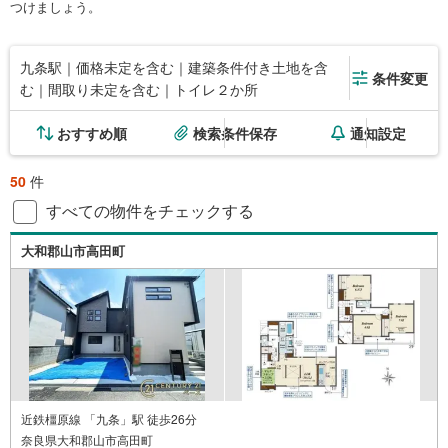
つけましょう。
九条駅｜価格未定を含む｜建築条件付き土地を含
条件変更
む｜間取り未定を含む｜トイレ２か所
おすすめ順
検索条件保存
通知設定
50
件
すべての物件をチェックする
大和郡山市高田町
近鉄橿原線 「九条」駅 徒歩26分
奈良県大和郡山市高田町