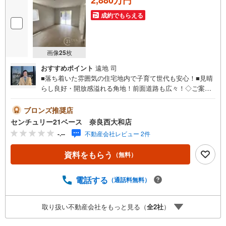
2,880万円
成約でもらえる
画像
25
枚
おすすめポイント
遠地 司
■落ち着いた雰囲気の住宅地内で子育て世代も安心！■見晴
らし良好・開放感溢れる角地！前面道路も広々！◇ご案内
について◇・水曜日も休まず営業中！・お仕事終わりのお
時間でもご見学可！・今から見たい！というお声にもご対
ブロンズ推奨店
応できます！◇住宅ローンもお任せください！◇・提携銀
センチュリー21ベース 奈良西大和店
行多数あり（地方銀行・都市銀行・信用金庫etc）・優遇後
-.--
不動産会社レビュー 2件
適用金利 0.875％～（審査内容により異なります）--- ◇◇
Yahoo！不動産キャンペーン対象店舗 ◇◇ ----当店で物件を
資料をもらう
（無料）
成約いただくとPayPayボーナスライトがもらえる【Yaho
o！不動産/物件ご成約キャンペーン】の対象になります。
「資料をもらう」「見学予約をする」からエントリーくだ
電話する
（通話料無料）
さい。※必ずYahoo！ JAPAN IDでログインのうえお問い合
わせください。-----------------------------
取り扱い不動産会社をもっと見る（
全
2
社
）