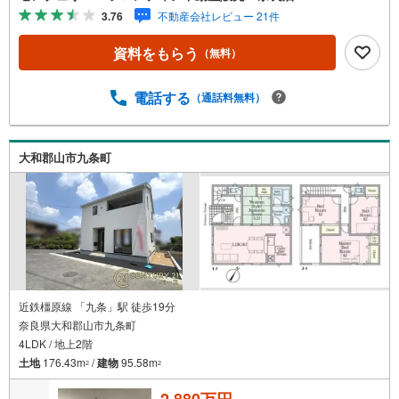
（2160m） 特徴・住宅性能評価5分野7項目で最も高い等級
3.76
不動産会社レビュー 21件
取得を標準化！最長35年の定期点検・長期保証で安心・駅
徒歩6分/対面キッチン/小学校徒歩10分圏内/生活至便 弊社
資料をもらう
（無料）
が選ばれる理由 1.お金の扱い方のプロ、ファイナンシャル
プランナーが資金計画をサポート2.買い替えなどにも対応
できる売却専門チームあり3.たくさんの銀行と繋がりがあ
電話する
（通話料無料）
るため、最も低金利になるように審査が可能！4.物件のお
引渡し後に必要になったお家のリフォームも弊社のリフォ
ームプランナーがご提案5.定期的にご連絡を繋ぎ、有事の
大和郡山市九条町
際に迅速にサポートいたします弊社は専門家同士が連携を
とっているため、より多くの知見がございます。お気軽に
お問合せください
近鉄橿原線 「九条」駅 徒歩19分
奈良県大和郡山市九条町
4LDK / 地上2階
土地
176.43m
/
建物
95.58m
2
2