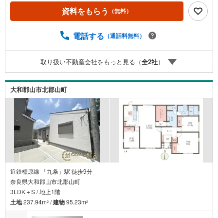
ります）--- ◇◇ Yahoo！不動産キャンペーン対象店舗 ◇◇
資料をもらう
（無料）
----当店で物件を成約いただくとPayPayボーナスライトが
もらえる【Yahoo！不動産/物件ご成約キャンペーン】の対
象になります。「資料をもらう」「見学予約をする」から
電話する
（通話料無料）
エントリーください。※必ずYahoo！ JAPAN IDでログイン
のうえお問い合わせください。-----------------------------
取り扱い不動産会社をもっと見る（
全
2
社
）
大和郡山市北郡山町
近鉄橿原線 「九条」駅 徒歩9分
奈良県大和郡山市北郡山町
3LDK＋S / 地上1階
土地
237.94m
/
建物
95.23m
2
2