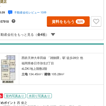
式会社アイマが選ばれる2大サポート/【プロ目線のローンの提案力】大手
奨店
け
（
0
）
平屋・1階建て
（
0
）
ト銀行をはじめ多数の金融機関と提携。お借入期間「最長50年」のプラン
マ
0
)
鶴見線
(
97
)
注目の低金利プランなど、購入後の生活にゆとりを持たせるための最適な
不動産会社レビュー 10件
4.09
ルーム（納戸）
計画をご提案します。【フットワーク軽い安心対応】「平日の仕事帰りに
752
)
根岸線
(
416
)
したい」「小さな子どもがいて移動が大変」という方も大歓迎。平日・夜
資料をもらう
-57918
無料
現地案内や、ご自宅・最寄駅までの【無料送迎】にも柔軟に対応いたしま
413
)
中央本線（JR東日本）
(
960
)
まずは『見るだけ』『ローン相談だけ』でも大歓迎。お客様のペースを最
し、無理な営業は一切行いません。お客様のライフスタイルに合わせた快
203
)
八高線
(
688
)
不動産会社をもっと見る（
全
4
社
）
住まい探しをお手伝いいたします。まずはお気軽にお問い合わせください
。
ッチン
（
0
）
対面キッチン
（
57
）
10
)
大糸線（JR東日本）
(
4
)
各駅停車）
(
821
)
埼京線
(
969
)
西鉄天神大牟田線 「雑餉隈」駅 徒歩28分 他
東海道本線（JR東海）
(
1,545
)
機あり
（
64
）
福岡県春日市弥生2丁目
4LDK/地上階数2階
8
)
飯田線
(
210
)
庭
土地
134.45m
/
建物
105.28m
2
2
6
)
高山本線（JR東海）
(
101
)
ッキあり
（
0
）
JR東海）
(
246
)
紀勢本線（JR東海）
(
7
)
博多南線
(
201
)
室内写真あり
水回り写真あり
る
すめポイント
西 俊之
R西日本）
(
0
)
北陸本線
(
13
)
インクローゼット
床下収納
（
60
）