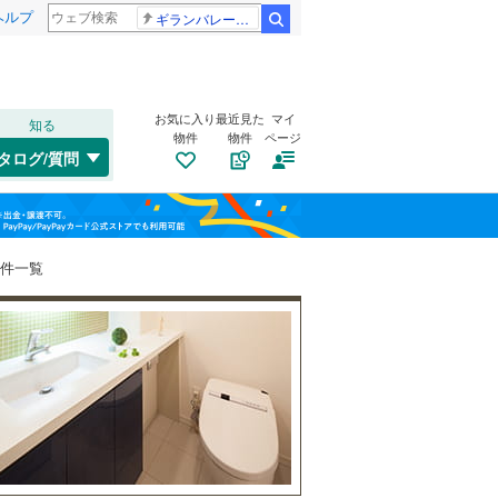
ヘルプ
ギランバレー症候群
検索
お気に入り
最近見た
マイ
知る
物件
物件
ページ
千歳線
(
0
)
タログ/質問
日高本線
(
0
)
トイレ２か所
（
68
）
福島
宗谷本線
(
0
)
(
70
)
(
57
)
(
18
)
太陽光発電システム
（
1
）
栃木
群馬
山梨
東北本線
(
2,086
)
物件一覧
川越線
(
665
)
(
23
)
(
12
)
(
1
)
吾妻線
(
50
)
日光線
(
160
)
南道路
（
6
）
仙石線
(
228
)
(
5
)
(
3
)
(
2
)
和歌山
大船渡線
(
17
)