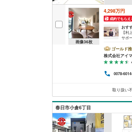
後藤寺線
(
4,298万円
東北新幹
成約でもらえ
おす
秋田新幹
【利
サポ
山陽新幹
画像
36
枚
ム購
＼株
ゴールド推
西九州新
ネッ
株式会社アイ
や今
資金
地下鉄
札幌市営
見学
0078-6014
間の
仙台市地
す。
優先
東京メト
取り扱い
適な
ませ
東京メト
春日市小倉6丁目
東京メト
都営浅草
都営大江