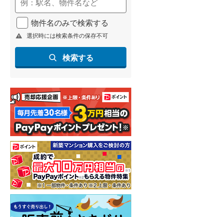
(
340
)
物件名のみで検索する
名古屋市営地下鉄鶴舞線
(
273
)
選択時には検索条件の保存不可
名古屋市営地下鉄名港線
(
59
)
検索する
OsakaMetro長堀鶴見緑地線
(
22
)
OsakaMetro谷町線
(
95
)
OsakaMetro千日前線
(
13
)
神戸市営地下鉄海岸線
(
24
)
福岡市地下鉄七隈線
(
266
)
函館市電宝来・谷地頭線
(
0
)
真岡鐵道
(
14
)
山形鉄道フラワー長井線
(
0
)
えちごトキめき鉄道妙高はねうまラ