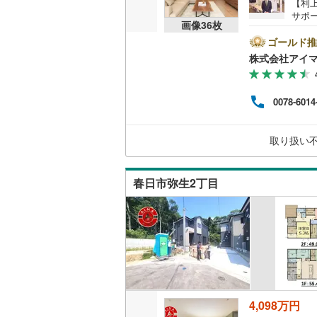
【利
（
62
）
サポ
越美北線
(
画像
36
枚
ム購
＼株
ゴールド推
氷見線
(
0
)
販売、価格、
ネッ
株式会社アイ
や今
紀勢本線（
即入居可
資金
見学
桜島線
(
3
)
0078-6014
間の
オンライン対
す。
加古川線
(
優先
オンライ
取り扱い
適な
赤穂線
(
42
ませ
宇野線
(
40
オンライ
春日市弥生2丁目
福塩線
(
40
岩徳線
(
0
)
小野田線
(
舞鶴線
(
4
)
4,098万円
木次線
(
0
)