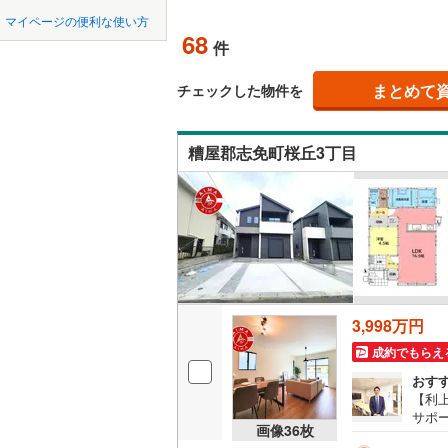
中国
LD
鳥取
北上線
(
0
)
マイページの便利な使い方
68
リビング
件
山田線
(
0
)
四国
徳島
（
57
）
(
3
)
(
4
)
(
5
大湊線
(
0
)
まとめて
チェックした物件を
九州・沖縄
福岡
構造・規模・
只見線
(
7
)
糟屋郡志免町桜丘3丁目
耐震、免
奥羽本線
(
（
3
）
(
1
)
(
1
)
男鹿線
(
0
)
0
0
0
0
0
0
該当物件
該当物件
該当物件
該当物件
該当物件
該当物件
件
件
件
件
件
件
長期優良
羽越本線
(
飯山線
(
0
)
立地
湘南新宿
3,998万円
(
1,996
)
最寄りの
成約でもらえ
外房線
(
20
おす
間取り、居室
【利
成田線
(
21
サポ
吹き抜け
画像
36
枚
ム購
東金線
(
35