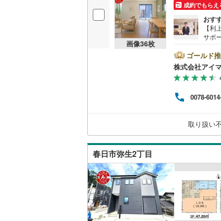
成約でもらえ
桜井線
(
14
おす
【利
阪和線
(
96
サポ
画像
36
枚
ム購
おおさか
＼株
ゴールド推
ネッ
株式会社アイ
内子線
(
0
)
や今
資金
鳴門線
(
0
)
見学
0078-6014
間の
土讃線
(
58
す。
優先
鹿児島本
取り扱い
適な
ませ
三角線
(
20
春日市弥生2丁目
長崎本線
(
佐世保線
(
豊肥本線
(
日南線
(
26