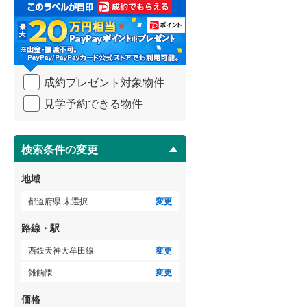
取
3階建て以上
（
15
）
る
武蔵野線
(
1,758
)
・
条
横須賀線
(
698
)
件
を
青梅線
(
332
)
成約プレゼント対象物件
マ
イ
小海線
(
6
)
見学予約できる物件
ペ
ー
京浜東北線
(
2,377
)
ジ
に
検索条件の変更
総武線
(
948
)
保
存
御殿場線
(
176
)
地域
す
る
中央本線（JR東海）
(
597
)
都道府県 未選択
変更
太多線
(
65
)
路線・駅
名松線
(
4
)
西鉄天神大牟田線
変更
雑餉隈
変更
東海道本線（JR西日本）
(
516
)
価格
小浜線
(
0
)