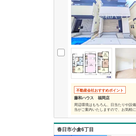
いすみ鉄
IGRいわ
弘南鉄道
由利高原
長野電鉄
宇都宮ラ
鹿島臨海
不動産会社おすすめポイント
小湊鐵道
(
藤和ハウス 福岡店
周辺環境はもちろん、日当たりや設備
上毛電気
当がご案内いたしますので、お気軽に
流鉄流山
京成本線
(
春日市小倉6丁目