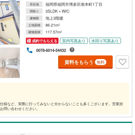
福岡県福岡市博多区南本町1丁目
所在地
3SLDK＋WIC
間取り
道
(
0
)
北越急行ほくほく線
(
0
)
地上3階建
建物階
86.21m
土地面積
2
て銀河鉄道
(
0
)
青い森鉄道
(
1
)
117.57m
建物面積
2
弘南線
(
0
)
弘南鉄道大鰐線
(
0
)
室内写真あり
水回り写真あり
成約でもらえる
鉄道鳥海山ろく線
(
0
)
福島交通飯坂線
(
73
)
0078-6014-54432
長野線
(
5
)
上田電鉄別所線
(
5
)
資料をもらう
無料
イトレール
(
142
)
関東鉄道竜ケ崎線
(
36
)
鉄道大洗鹿島線
(
74
)
ひたちなか海浜鉄道湊線
(
63
)
64
)
千葉都市モノレール
(
277
)
仕様など、実際に行ってみないと分からないことも多くございます。営業担
鉄道上毛線
(
169
)
秩父鉄道
(
148
)
お問い合わせください。
線
(
219
)
つくばエクスプレス
(
652
)
763
)
京成押上線
(
73
)