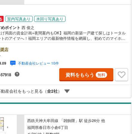
44
)
宮崎空港線
(
11
)
線
(
558
)
上越新幹線
(
367
)
室内写真あり
水回り写真あり
る
すめポイント
西 俊之
線
(
298
)
北陸新幹線
(
373
)
上げ局面の資金計画×夜間案内もOK】福岡の新築一戸建て探しはトータル
ートのアイマへ！福岡エリアの最新物件情報を網羅し、初めてのマイホー
線
(
226
)
北陸新幹線（JR西日本）
(
4
)
入を「資金計画」から「物件選び」まで全力でバックアップいたします。
式会社アイマが選ばれる2大サポート/【プロ目線のローンの提案力】大手
奨店
幹線
(
9
)
ト銀行をはじめ多数の金融機関と提携。お借入期間「最長50年」のプラン
マ
注目の低金利プランなど、購入後の生活にゆとりを持たせるための最適な
不動産会社レビュー 10件
4.09
計画をご提案します。【フットワーク軽い安心対応】「平日の仕事帰りに
地下鉄南北線
(
1
)
札幌市営地下鉄東西線
(
2
)
したい」「小さな子どもがいて移動が大変」という方も大歓迎。平日・夜
資料をもらう
-57918
無料
現地案内や、ご自宅・最寄駅までの【無料送迎】にも柔軟に対応いたしま
下鉄南北線
(
375
)
仙台市地下鉄東西線
(
103
)
まずは『見るだけ』『ローン相談だけ』でも大歓迎。お客様のペースを最
し、無理な営業は一切行いません。お客様のライフスタイルに合わせた快
ロ丸ノ内線
(
111
)
東京メトロ丸ノ内方南支線
(
18
)
不動産会社をもっと見る（
全
2
社
）
住まい探しをお手伝いいたします。まずはお気軽にお問い合わせください
。
ロ東西線
(
328
)
東京メトロ千代田線
(
159
)
ロ半蔵門線
(
21
)
東京メトロ南北線
(
83
)
西鉄天神大牟田線 「雑餉隈」駅 徒歩26分 他
線
(
47
)
都営三田線
(
90
)
福岡県春日市小倉6丁目
戸線
(
103
)
横浜市営地下鉄ブルーライン
(
890
)