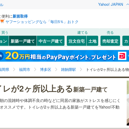
Yahoo! JAPAN
ル
と便利に
新規取得
ヤフーショッピングなら「毎日5％」おトク
検索条件を保存しました
買う
建てる
売る
0
)
札沼線
(
0
)
ョン
新築一戸建て
中古一戸建て
注文住宅
土地
売却査定
カ
この検索条件の新着物件通知は、
マイページ
から設定できます。
室蘭本線
(
0
)
6
）
オール電化
（
10
）
岩手
宮城
秋田
山形
0
)
富良野線
(
0
)
1
)
(
123
)
(
182
)
(
155
)
(
68
)
(
93
)
(
123
)
台以上
（
58
）
ビルトインガレージ
（
3
）
雑餉隈駅、価格未定を含む、建築条件付き土地を含む、
神奈川
埼玉
千葉
茨城
0
)
釧網本線
(
0
)
福岡県
福岡市
博多区
雑餉隈駅
トイレが2ヶ所以上ある
タ付インターホン
防犯カメラ
（
0
）
間取り未定を含む、トイレ２か所
082
)
水郡線
(
209
)
三国が丘
長野
富山
石川
福井
8
)
(
17
)
(
14
)
(
18
)
(
0
)
(
10
)
イレが2ヶ所以上ある
新築一戸建て
(
10
)
458
)
上越線
(
250
)
建ち方、日当たり
閉じる
閉じる
お気に入りリストを見る
お気に入りリストを見る
閉じる
閉じる
岐阜
静岡
三重
は朝の混雑時や体調不良の時などに同居の家族がストレスを感じにく
検索条件を保存する
9
)
水戸線
(
61
)
以上
（
26
）
角地
（
17
）
ススメです。トイレが2ヶ所以上ある新築一戸建てをYahoo!不動
5
)
仙山線
(
200
)
マイページ
聖マリア病院前
)
(
14
)
(
9
)
(
7
)
(
4
)
(
6
)
兵庫
京都
滋賀
奈良
25
）
)
気仙沼線
(
0
)
(
11
)