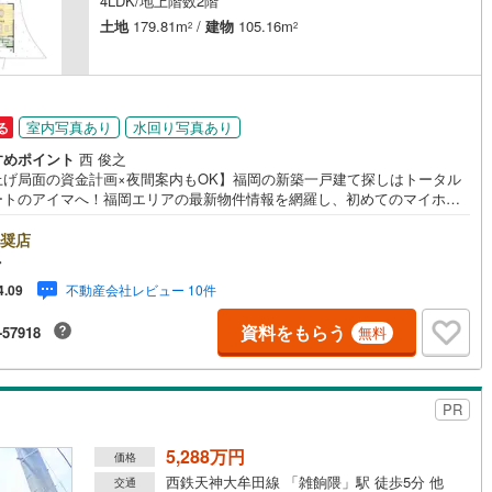
4LDK/地上階数2階
土地
179.81m
/
建物
105.16m
2
2
営地下鉄東山線
(
429
)
名古屋市営地下鉄名城線
(
337
)
営地下鉄桜通線
(
387
)
名古屋市営地下鉄上飯田線
(
53
)
室内写真あり
水回り写真あり
る
地下鉄烏丸線
(
28
)
京都市営地下鉄東西線
(
76
)
すめポイント
西 俊之
上げ局面の資金計画×夜間案内もOK】福岡の新築一戸建て探しはトータル
tro今里筋線
(
38
)
OsakaMetro御堂筋線
(
86
)
ートのアイマへ！福岡エリアの最新物件情報を網羅し、初めてのマイホー
入を「資金計画」から「物件選び」まで全力でバックアップいたします。
tro四つ橋線
(
7
)
OsakaMetro中央線
(
25
)
式会社アイマが選ばれる2大サポート/【プロ目線のローンの提案力】大手
奨店
ト銀行をはじめ多数の金融機関と提携。お借入期間「最長50年」のプラン
tro堺筋線
(
1
)
神戸市営地下鉄西神・山手線
(
143
)
マ
注目の低金利プランなど、購入後の生活にゆとりを持たせるための最適な
不動産会社レビュー 10件
4.09
計画をご提案します。【フットワーク軽い安心対応】「平日の仕事帰りに
下鉄空港線
(
90
)
福岡市地下鉄箱崎線
(
11
)
したい」「小さな子どもがいて移動が大変」という方も大歓迎。平日・夜
資料をもらう
-57918
無料
現地案内や、ご自宅・最寄駅までの【無料送迎】にも柔軟に対応いたしま
まずは『見るだけ』『ローン相談だけ』でも大歓迎。お客様のペースを最
0
)
函館市電
(
0
)
し、無理な営業は一切行いません。お客様のライフスタイルに合わせた快
住まい探しをお手伝いいたします。まずはお気軽にお問い合わせください
りび鉄道
(
0
)
わたらせ渓谷鐵道
(
1
)
PR
。
行
(
94
)
会津鉄道
(
7
)
5,288万円
価格
西鉄天神大牟田線 「雑餉隈」駅 徒歩5分 他
縦貫鉄道
(
0
)
しなの鉄道北しなの線
(
2
)
交通