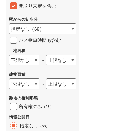
間取り未定を含む
和歌山線
(
104
)
東西線
(
40
)
駅からの徒歩分
指定なし
（
68
）
予讃線
(
1
)
バス乗車時間も含む
高徳線
(
1
)
土地面積
牟岐線
(
2
)
下限なし
上限なし
~
山陽本線（JR九州）
(
29
)
篠栗線
(
138
)
建物面積
指宿枕崎線
(
144
)
下限なし
上限なし
~
筑肥線
(
144
)
敷地の権利形態
久大本線
(
97
)
所有権のみ
（
68
）
日田彦山線
(
95
)
情報公開日
指定なし
（
68
）
筑豊本線
(
162
)