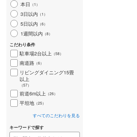
本日
（
1
）
北海道新幹線
(
0
)
3日以内
（
1
）
山形新幹線
(
486
)
5日以内
（
6
）
東海道新幹線
(
597
)
1週間以内
（
8
）
九州新幹線
(
150
)
こだわり条件
駐車場2台以上
（
58
）
南道路
（
6
）
札幌市営地下鉄東豊線
(
0
)
リビングダイニング15畳
以上
東京メトロ銀座線
(
15
)
（
57
）
東京メトロ日比谷線
(
43
)
前道6m以上
（
26
）
東京メトロ有楽町線
(
167
)
平坦地
（
25
）
東京メトロ副都心線
(
168
)
すべてのこだわりを見る
都営新宿線
(
374
)
キーワードで探す
横浜市営地下鉄グリーンライン