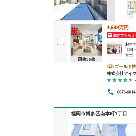
名古屋市
4,999万円
名古屋市
成約でもらえ
京都市営
おす
【利
OsakaMe
サポ
画像
36
枚
ム購
OsakaMe
＼株
ゴールド推
ネッ
OsakaMe
株式会社アイ
や今
資金
福岡市地
見学
0078-6014
間の
す。
私鉄・その他
札幌市電
(
優先
適な
道南いさ
福岡市博多区南本町1丁目
ませ
阿武隈急
秋田内陸