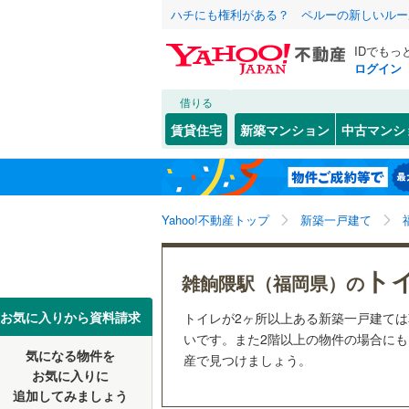
ハチにも権利がある？ ペルーの新しいルー
IDでもっ
ログイン
借りる
北海道
JR
北海道
函館本線
(
こだわり条件
設備
賃貸住宅
新築マンション
中古マンシ
石勝線
(
0
)
床暖房
（
東北
青森
根室本線
(
(
7
)
(
2
)
(
5
駐車場2
関東
東京
石北本線
(
Yahoo!不動産トップ
新築一戸建て
ＴＶモニ
（
66
）
常磐線
(
1,
信越・北陸
新潟
(
35
)
(
21
)
(
1
ト
雑餉隈駅（福岡県）の
高崎線
(
1,
配置、向き、
東海
愛知
お気に入りから資料請求
トイレが2ヶ所以上ある新築一戸建て
両毛線
(
28
前道6m
いです。また2階以上の物件の場合にもオ
烏山線
(
11
気になる物件を
宮の陣
産で見つけましょう。
(
4
)
(
8
近畿
大阪
平坦地
（
お気に入りに
(
7
)
石巻線
(
32
追加してみましょう