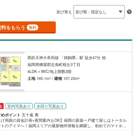
島根
岡山
広島
山口
釜石線
(
5
)
並び替え
ダイニング15畳以上
花輪線
(
0
)
香川
愛媛
高知
保存した条件を見る
江の浦
)
(
2
)
(
1
)
(
0
)
(
0
)
(
0
)
磐越東線
(
117
)
資料をもらう
無料
(
0
)
佐賀
長崎
熊本
大分
施工・品質・工法関連
陸羽東線
(
21
)
震、制震構造
設計住宅性能評価付き
118
)
米坂線
(
2
)
（
5
）
西鉄天神大牟田線 「雑餉隈」駅 徒歩47分 他
五能線
(
0
)
この条件で検索する
この条件で検索する
この条件で検索する
この条件で検索する
この条件で検索する
この条件で検索する
市区町村以下を選択
市区町村を選択す
駅を選択する
福岡県糟屋郡志免町桜丘3丁目
住宅
（
4
）
大規模（総区画数50戸以上）
5
)
白新線
(
9
)
4LDK＋WIC/地上階数2階
（
0
）
土地
165.1m
/
建物
107.23m
2
2
越後線
(
13
)
ライン（宇都宮～逗子）
湘南新宿ライン（前橋～小田原）
(
2,736
)
駅が始発駅
（
0
）
海まで2km以内
（
0
）
室内写真あり
水回り写真あり
る
4
)
内房線
(
401
)
すめポイント
五十嵐 勇
全体
上げ局面の資金計画×夜間案内もOK】福岡の新築一戸建て探しはトータル
8
)
鹿島線
(
5
)
ートのアイマへ！福岡エリアの最新物件情報を網羅し、初めてのマイホー
（
7
）
バリアフリー住宅
（
23
）
入を「資金計画」から「物件選び」まで全力でバックアップいたします。
)
東海道本線
(
1,338
)