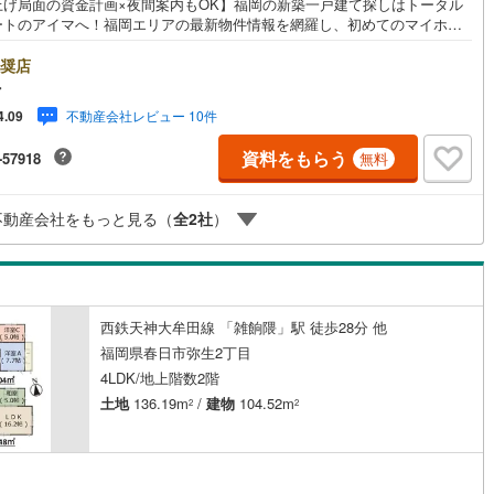
上げ局面の資金計画×夜間案内もOK】福岡の新築一戸建て探しはトータル
ートのアイマへ！福岡エリアの最新物件情報を網羅し、初めてのマイホー
1
)
七尾線
(
0
)
入を「資金計画」から「物件選び」まで全力でバックアップいたします。
式会社アイマが選ばれる2大サポート/【プロ目線のローンの提案力】大手
奨店
高山本線（JR西日本）
(
0
)
契約、入居関連など
ト銀行をはじめ多数の金融機関と提携。お借入期間「最長50年」のプラン
マ
注目の低金利プランなど、購入後の生活にゆとりを持たせるための最適な
JR西日本）
(
3
)
湖西線
(
98
)
不動産会社レビュー 10件
4.09
能
（
26
）
計画をご提案します。【フットワーク軽い安心対応】「平日の仕事帰りに
したい」「小さな子どもがいて移動が大変」という方も大歓迎。平日・夜
福知山線
(
236
)
資料をもらう
-57918
無料
現地案内や、ご自宅・最寄駅までの【無料送迎】にも柔軟に対応いたしま
応
まずは『見るだけ』『ローン相談だけ』でも大歓迎。お客様のペースを最
68
)
播但線
(
56
)
し、無理な営業は一切行いません。お客様のライフスタイルに合わせた快
ン内見(相談)可
（
66
）
IT重説可
（
39
）
不動産会社をもっと見る（
全
2
社
）
住まい探しをお手伝いいたします。まずはお気軽にお問い合わせください
)
津山線
(
18
)
。
)
伯備線
(
67
)
ン対応とは？
)
呉線
(
146
)
西鉄天神大牟田線 「雑餉隈」駅 徒歩28分 他
福岡県春日市弥生2丁目
山口線
(
1
)
4LDK/地上階数2階
1
)
美祢線
(
0
)
土地
136.19m
/
建物
104.52m
2
2
因美線
(
0
)
草津線
(
53
)