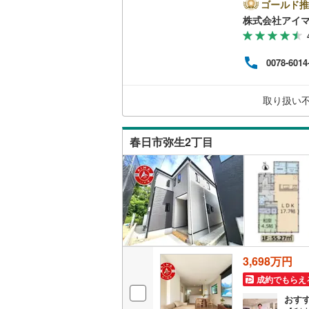
＼株
ゴールド推
二世帯向
ネッ
株式会社アイ
南武線
(
42
や今
サービス
資金
横浜線
(
1,
見学
（
11
）
0078-6014
間の
相模線
(
1,
す。
キッチン
優先
五日市線
(
取り扱い
適な
ませ
独立型キ
篠ノ井線
(
春日市弥生2丁目
常磐線（
浴室
伊東線
(
1
)
浴室乾燥
身延線
(
11
バルコニー、
武豊線
(
14
ウッドデ
関西本線（
3,698万円
収納
参宮線
(
0
)
成約でもらえ
おす
大糸線（J
ウォーク