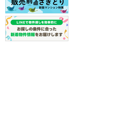
イン
(
3
)
しなの鉄道
(
20
)
津軽鉄道
(
0
)
三陸鉄道リアス線
(
9
)
仙台空港アクセス線
(
68
)
松本電鉄上高地線
(
1
)
関東鉄道常総線
(
154
)
銚子電気鉄道
(
11
)
上信電鉄上信線
(
89
)
埼玉新都市交通伊奈線
(
558
)
京成成田高速鉄道アクセス線
(
26
)
京成千葉線
(
165
)