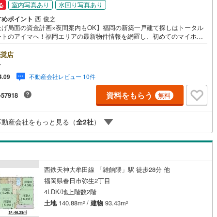
室内写真あり
水回り写真あり
る
6
)
片町線
(
223
)
すめポイント
西 俊之
上げ局面の資金計画×夜間案内もOK】福岡の新築一戸建て探しはトータル
)
関西空港線
(
3
)
ートのアイマへ！福岡エリアの最新物件情報を網羅し、初めてのマイホー
入を「資金計画」から「物件選び」まで全力でバックアップいたします。
東線
(
91
)
本四備讃線
(
6
)
式会社アイマが選ばれる2大サポート/【プロ目線のローンの提案力】大手
奨店
ト銀行をはじめ多数の金融機関と提携。お借入期間「最長50年」のプラン
マ
予土線
(
0
)
注目の低金利プランなど、購入後の生活にゆとりを持たせるための最適な
不動産会社レビュー 10件
4.09
計画をご提案します。【フットワーク軽い安心対応】「平日の仕事帰りに
徳島線
(
1
)
したい」「小さな子どもがいて移動が大変」という方も大歓迎。平日・夜
資料をもらう
-57918
無料
現地案内や、ご自宅・最寄駅までの【無料送迎】にも柔軟に対応いたしま
)
土讃線
(
1
)
まずは『見るだけ』『ローン相談だけ』でも大歓迎。お客様のペースを最
し、無理な営業は一切行いません。お客様のライフスタイルに合わせた快
線
(
1,307
)
香椎線
(
278
)
不動産会社をもっと見る（
全
2
社
）
住まい探しをお手伝いいたします。まずはお気軽にお問い合わせください
。
3
)
肥薩線
(
8
)
122
)
唐津線
(
31
)
西鉄天神大牟田線 「雑餉隈」駅 徒歩28分 他
10
)
大村線
(
16
)
福岡県春日市弥生2丁目
449
)
日豊本線
(
352
)
4LDK/地上階数2階
土地
140.88m
/
建物
93.43m
2
2
)
吉都線
(
0
)