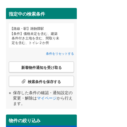
田沢湖線
(
0
)
指定中の検索条件
八戸線
(
3
)
(
1
)
(
1
)
(
1
)
磐越西線
(
84
)
路線・駅
雑餉隈駅
宮崎
鹿児島
沖縄
条件
価格未定を含む、建築
陸羽西線
(
0
)
条件付き土地を含む、間取り未
定を含む、トイレ２か所
住宅性能評価付き
（
5
）
左沢線
(
46
)
条件をリセットする
津軽線
(
0
)
する
る
条件をリセットする
条件をリセットする
条件をリセットする
条件をリセットする
条件をリセットする
条件をリセットする
こ
信越本線
(
107
)
新着物件通知を受け取る
の
検
弥彦線
(
0
)
索
検索条件を保存する
条
総武本線
(
583
)
件
保存した条件の確認・通知設定の
小学校まで1km以内
（
45
）
で
変更・解除は
マイページ
から行え
通
ます。
京葉線
(
253
)
知
を
久留里線
(
137
)
受
物件の絞り込み
間取り変更可能
（
1
）
け
山手線
(
75
)