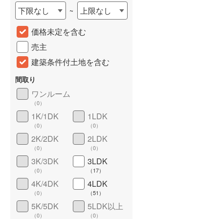
下限なし
上限なし
~
城端線
(
0
)
価格未定を含む
関西本線（JR西日本）
(
259
)
売主
大阪環状線
(
17
)
建築条件付土地を含む
山陽本線（JR西日本）
(
872
)
間取り
姫新線
(
76
)
ワンルーム
（
0
）
吉備線
(
36
)
1K/1DK
1LDK
芸備線
(
79
)
詳しく見る
（
0
）
（
0
）
2K/2DK
2LDK
可部線
(
53
)
（
0
）
（
0
）
宇部線
(
0
)
3K/3DK
3LDK
（
0
）
（
17
）
山陰本線
(
45
)
4K/4DK
4LDK
（
0
）
（
51
）
境線
(
1
)
5K/5DK
5LDK以上
奈良線
(
180
)
（
0
）
（
0
）