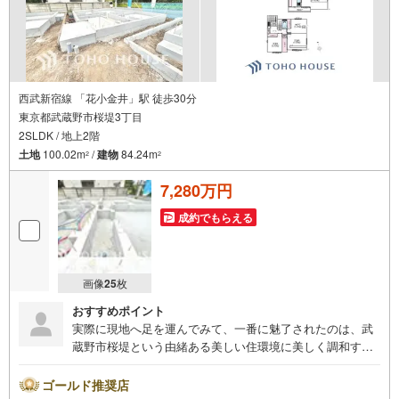
西武新宿線 「花小金井」駅 徒歩30分
東京都武蔵野市桜堤3丁目
2SLDK / 地上2階
土地
100.02m
/
建物
84.24m
2
2
7,280万円
成約でもらえる
画像
25
枚
おすすめポイント
実際に現地へ足を運んでみて、一番に魅了されたのは、武
蔵野市桜堤という由緒ある美しい住環境に美しく調和す
る、全8棟の大規模ニュータウンならではの圧倒的なスケー
ル感と開放感です。周囲は第一種低層住居専用地域を含む
ゴールド推奨店