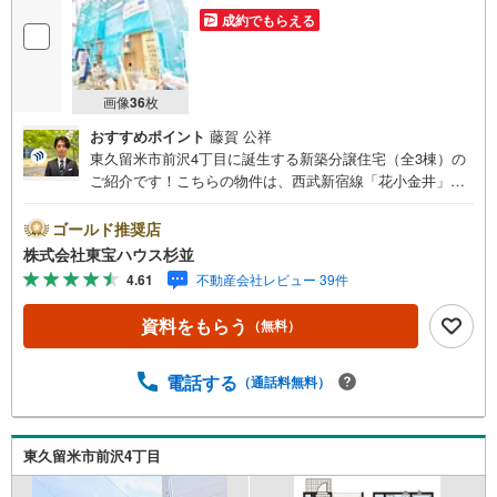
成約でもらえる
画像
36
枚
おすすめポイント
藤賀 公祥
東久留米市前沢4丁目に誕生する新築分譲住宅（全3棟）の
ご紹介です！こちらの物件は、西武新宿線「花小金井」駅
と西武池袋線「東久留米」駅の2駅2路線へバスでアクセス
できる交通利便性が魅力です。最寄りの「前沢住宅」バス
ゴールド推奨店
停までは徒歩3分と非常に近く、通勤や通学の負担を軽減し
株式会社東宝ハウス杉並
てくれます。緑の潤いと週末の楽しみが重なる、心地よい
4.61
不動産会社レビュー 39件
住環境が広がっています。建物は、高い安全性と品質を兼
ね備えたハイスペック仕様です。設計住宅性能評価および
資料をもらう
（無料）
建設住宅性能評価において等級を取得し、BELS（建築物省
エネルギー性能表示制度）も取得した「みらいエコ住宅」
対象物件ですので、末永く安心・快適にお住まいいただけ
電話する
（通話料無料）
ます。今回ご紹介する「No.2（2号棟）」は、建物面積77.7
6平米の4LDKプランです。部屋数が豊富なため、子ども部
屋や趣味の部屋など、ご家族のライフスタイルに合わせて
東久留米市前沢4丁目
柔軟に活用できます。最大の特長は、2階洋室に設けられた
「ダブルウォークインクローゼット」です。ご夫婦で収納