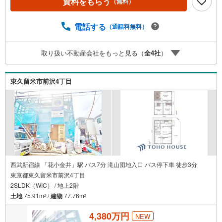
資料をもらう
（無料）
ォーム、注文建築部門の相談スペースです。一級建築士を
はじめとした専門スタッフがおりますのでご見学とあわせ
て、リフォームや注文建築についてご相談頂けます4.年中
電話する
（通話料無料）
無休（年末年始除く）で営業しております営業時間 9:30
～19:00 この時間はお電話でのお問合わせがスムーズです
取り扱い不動産会社をもっと見る（
全
4
社
）
5.お子様連れでおこしくださいキッズスペース、授乳室、
オムツ替えベッド、アンパンマンジュースをご用意してお
ります。ご見学ご希望の方は、右上の“室内・現地を見学す
東久留米市前沢4丁目
る（無料）をボタンからご予約ください。
西武新宿線 「花小金井」駅 バス7分 滝山団地入口 バス停下車 徒歩3分
東京都東久留米市前沢4丁目
2SLDK（WIC） / 地上2階
土地
75.91m
/
建物
77.76m
2
2
4,380万円
NEW