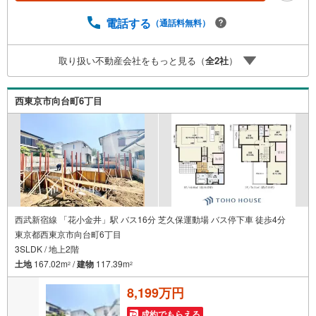
だけでなく、万が一の震災時にも電気が使える強みを持っ
ています。さらに15年後にはシステム一式が無償譲渡され
電話する
（通話料無料）
る嬉しい仕組みも魅力的です。構造面でも、地震の揺れを
最大95％軽減する住友ゴムの制震ユニット「MIRAIE」を採
取り扱い不動産会社をもっと見る（
全
2
社
）
用し、大切な家族の明日をしっかりと守る高い安全性を実
現しています。省エネ等級を誇る、武蔵野の上質な新築一
戸建てをぜひ当日のご案内で体感してください。
西東京市向台町6丁目
西武新宿線 「花小金井」駅 バス16分 芝久保運動場 バス停下車 徒歩4分
東京都西東京市向台町6丁目
3SLDK / 地上2階
土地
167.02m
/
建物
117.39m
2
2
8,199万円
成約でもらえる