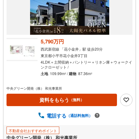
5,790万円
西武新宿線 「花小金井」駅 徒歩20分
東京都小平市花小金井3丁目
4LDK＋土間収納＋パントリー＋リネン庫＋ウォークイ
ンクローゼット /
土地
109.99m
/
建物
87.36m
2
2
中央グリーン開発（株） 和光事業所
資料をもらう
（無料）
電話する
（通話料無料）
不動産会社おすすめポイント
中央グリーン開発（株） 和光事業所