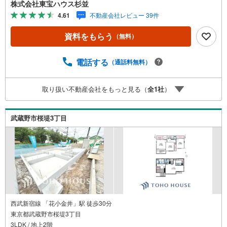
穏やかな住宅街で、広い南側公道に面しているため、どの
株式会社東宝ハウス杉並
棟も陽当りと通風に大変恵まれています。お住まいは、こ
4.61
不動産会社レビュー 39件
れからの時代に相応しい先進の「みらいエコ住宅」仕様。
初期費用無料で利用できる太陽光発電パネルと蓄電池が全
資料をもらう
（無料）
棟に標準搭載されており、日々の光熱費を賢く抑えられる
だけでなく、万が一の震災時にも電気が使える強みを持っ
ています。さらに15年後にはシステム一式が無償譲渡され
電話する
（通話料無料）
る嬉しい仕組みも魅力的です。構造面でも、地震の揺れを
最大95％軽減する住友ゴムの制震ユニット「MIRAIE」を採
取り扱い不動産会社をもっと見る（
全
1
社
）
用し、大切な家族の明日をしっかりと守る高い安全性を実
現しています。省エネ等級を誇る、武蔵野の上質な新築一
戸建てをぜひ当日のご案内で体感してください。
武蔵野市桜堤3丁目
西武新宿線 「花小金井」駅 徒歩30分
東京都武蔵野市桜堤3丁目
3LDK / 地上2階