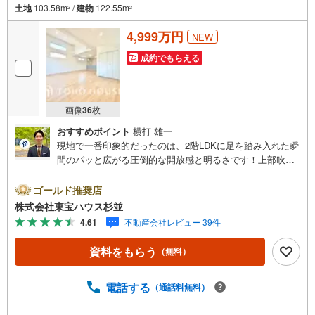
土地
103.58m
/
建物
122.55m
2
2
4,999万円
NEW
成約でもらえる
画像
36
枚
おすすめポイント
横打 雄一
現地で一番印象的だったのは、2階LDKに足を踏み入れた瞬
間のパッと広がる圧倒的な開放感と明るさです！上部吹き
抜けから注ぐ陽光が実に心地よく、19帖＋5帖の約24帖に
及ぶ大空間は家族みんなが自然と集まりたくなる場所にな
ゴールド推奨店
っています。足元からやさしく温めるポカポカ床暖房も付
株式会社東宝ハウス杉並
いていて、冬場も快適に過ごせそうですね。前面道路はゆ
4.61
不動産会社レビュー 39件
とりのある幅員約6m公道なのでお車の駐車もとってもラク
ラク。ヤオコーまで徒歩約7分とお買い物も便利で、毎日の
資料をもらう
（無料）
暮らしがワクワクするような魅力が詰まった一戸建てで
す！ぜひ現地でこの気持ちよさを確かめてみてください
ね！・未来を予測し人生設計から始まる「未来カレンダ
電話する
（通話料無料）
ー」のご提案。・未来に起こるであろうご自宅リフォーム
をオンライン上でご提案「ミラカレクラブ」。・不動産売