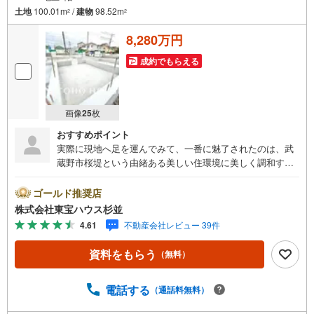
土地
100.01m
/
建物
98.52m
2
2
8,280万円
成約でもらえる
画像
25
枚
おすすめポイント
実際に現地へ足を運んでみて、一番に魅了されたのは、武
蔵野市桜堤という由緒ある美しい住環境に美しく調和す
る、全8棟の大規模ニュータウンならではの圧倒的なスケー
ル感と開放感です。周囲は第一種低層住居専用地域を含む
ゴールド推奨店
穏やかな住宅街で、広い南側公道に面しているため、どの
株式会社東宝ハウス杉並
棟も陽当りと通風に大変恵まれています。お住まいは、こ
4.61
不動産会社レビュー 39件
れからの時代に相応しい先進の「みらいエコ住宅」仕様。
初期費用無料で利用できる太陽光発電パネルと蓄電池が全
資料をもらう
（無料）
棟に標準搭載されており、日々の光熱費を賢く抑えられる
だけでなく、万が一の震災時にも電気が使える強みを持っ
ています。さらに15年後にはシステム一式が無償譲渡され
電話する
（通話料無料）
る嬉しい仕組みも魅力的です。構造面でも、地震の揺れを