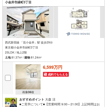
す。LDKには「リビングイン階段」が配されており、外出
小金井市緑町3丁目
時や帰宅時に必ずご家族と顔を合わせられる、温かな住空
間を実現しています。さらに、テレワークや趣味の部屋な
ど、ライフスタイルに合わせて自由に活用できる「ストレ
ージルーム」が設けられている点も大変便利です。現在建
築中（未完成）です。
西武新宿線 「花小金井」駅 徒歩29分
東京都小金井市緑町3丁目
2SLDK / 地上2階
土地
81.37m
/
建物
81.24m
2
2
6,599万円
成約でもらえる
画像
36
枚
おすすめポイント
大森 涼
■ご見学について■【営業時間 9:00～21:00】上記時間はお