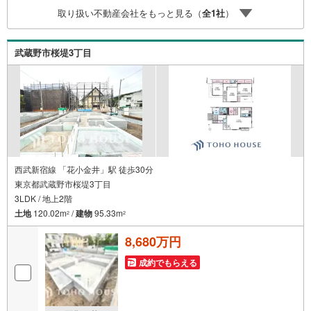
最大95％軽減する住友ゴムの制震ユニット「MIRAIE」を採
取り扱い不動産会社をもっと見る（
全
1
社
）
用し、大切な家族の明日をしっかりと守る高い安全性を実
現しています。省エネ等級を誇る、武蔵野の上質な新築一
戸建てをぜひ当日のご案内で体感してください。
武蔵野市桜堤3丁目
西武新宿線 「花小金井」駅 徒歩30分
東京都武蔵野市桜堤3丁目
3LDK / 地上2階
土地
120.02m
/
建物
95.33m
2
2
8,680万円
成約でもらえる