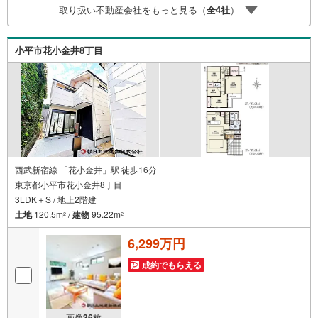
取り扱い不動産会社をもっと見る（
全
4
社
）
却時、ご自宅を綺麗にかつ瀟洒にさせるCG加工ホームステ
イジングサービス。・購入者様へ、税理士による確定申告
の無料セミナーをご招待いたします。
小平市花小金井8丁目
西武新宿線 「花小金井」駅 徒歩16分
東京都小平市花小金井8丁目
3LDK＋S / 地上2階建
土地
120.5m
/
建物
95.22m
2
2
6,299万円
成約でもらえる
画像
36
枚