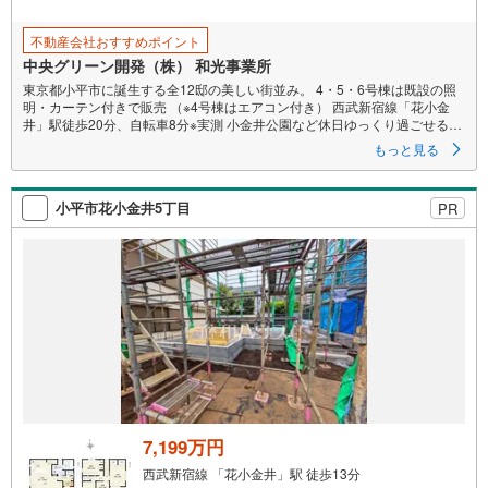
存
す
不動産会社おすすめポイント
る
中央グリーン開発（株） 和光事業所
東京都小平市に誕生する全12邸の美しい街並み。 4・5・6号棟は既設の照
明・カーテン付きで販売 （※4号棟はエアコン付き） 西武新宿線「花小金
井」駅徒歩20分、自転車8分※実測 小金井公園など休日ゆっくり過ごせる公
園はもちろん、イオンモール東久留米など大型の商業施設も利用できる恵
もっと見る
まれた住環境。 全邸12邸 リビング天井高2.7m 食洗機・浴室乾燥機・電動
シャッター・床暖房・宅配ボックス・エコワン標準設定
小平市花小金井5丁目
PR
7,199万円
西武新宿線 「花小金井」駅 徒歩13分