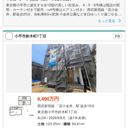
東京都小平市に誕生する全12邸の美しい街並み。 4・5・6号棟は既設の照
明・カーテン付きで販売 （※4号棟はエアコン付き） 西武新宿線「花小金
井」駅徒歩20分、自転車8分※実測 小金井公園など休日ゆっくり過ごせる公
園はもちろん、イオンモール東久留米など大型の商業施設も利用できる恵
もっと見る
まれた住環境。 全邸12邸 リビング天井高2.7m 食洗機・浴室乾燥機・電動
シャッター・床暖房・宅配ボックス・エコワン標準設定
小平市鈴木町1丁目
PR
6,490万円
西武新宿線 「花小金井」駅 徒歩15分
東京都小平市鈴木町1丁目
4LDK / 2026年8月（築1年未満）
土地
120.05m
/
建物
94.81m
2
2