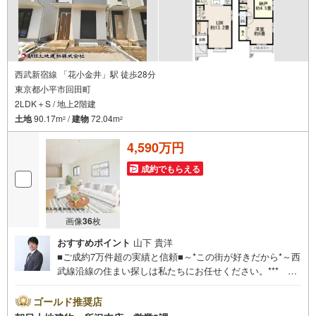
西武新宿線 「花小金井」駅 徒歩28分
東京都小平市回田町
2LDK＋S / 地上2階建
土地
90.17m
/
建物
72.04m
2
2
4,590万円
成約でもらえる
画像
36
枚
おすすめポイント
山下 貴洋
■ご成約7万件超の実績と信頼■～*この街が好きだから*～西
武線沿線の住まい探しは私たちにお任せください。*** 住
まい、安心のおとりつぎ ***地域密着を掲げ、東京・埼
玉・神奈川に展開。豊富な取引データと現場経験をもと
ゴールド推奨店
に、お客様一人ひとりに最適なご提案を行っています。