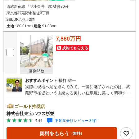
西武新宿線 「花小金井」駅 徒歩30分
東京都武蔵野市桜堤3丁目
2SLDK / 地上2階
土地
120.01m
/
建物
91.08m
2
2
7,880万円
成約でもらえる
画像
25
枚
おすすめポイント
横打 雄一
実際に現地へ足を運んでみて、一番に魅了されたのは、武
蔵野市桜堤という由緒ある美しい住環境に美しく調和す
る、全8棟の大規模ニュータウンならではの圧倒的なスケー
ル感と開放感です。周囲は第一種低層住居専用地域を含む
ゴールド推奨店
穏やかな住宅街で、広い南側公道に面しているため、どの
株式会社東宝ハウス杉並
棟も陽当りと通風に大変恵まれています。お住まいは、こ
4.61
不動産会社レビュー 39件
れからの時代に相応しい先進の「みらいエコ住宅」仕様。
初期費用無料で利用できる太陽光発電パネルと蓄電池が全
資料をもらう
（無料）
棟に標準搭載されており、日々の光熱費を賢く抑えられる