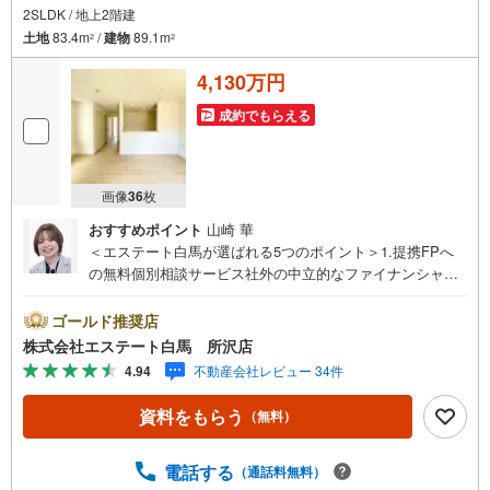
2SLDK / 地上2階建
土地
83.4m
/
建物
89.1m
2
2
4,130万円
成約でもらえる
画像
36
枚
おすすめポイント
山崎 華
＜エステート白馬が選ばれる5つのポイント＞1.提携FPへ
の無料個別相談サービス社外の中立的なファイナンシャル
プランナーと無料相談できます。ローン返済について保険
や学費等も含めてシミュレーションをご提案できます2.物
ゴールド推奨店
件情報が豊富所沢市を中心にたくさんの情報をご用意して
株式会社エステート白馬 所沢店
おります。インターネット広告前の物件も多数取り揃えて
4.94
不動産会社レビュー 34件
おります。お客様のご希望エリアをお申し付けください。
3.自社グループでリフォーム、新築請負所沢店の3階はリフ
資料をもらう
（無料）
ォーム、注文建築部門の相談スペースです。一級建築士を
はじめとした専門スタッフがおりますのでご見学とあわせ
て、リフォームや注文建築についてご相談頂けます4.年中
電話する
（通話料無料）