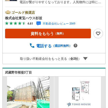
電話が繋がりやすくなっております。人気物件には特に問
い合わせが集中するため、お早めにお電話くださいませ。
「室内・現地を見学する」ボタンよりご予約いただくとご
ゴールド推奨店
見学がスムーズです。■ご予約に際して■日時のご希望をお
株式会社東宝ハウス杉並
伝えくださいませ。（もちろん当日でも対応可能です。）
4.61
不動産会社レビュー 39件
事前に鍵等の手配や内覧（居住中物件）の手配が必要な場
合がございますのでご容赦ください。■ミラカレCLUB■弊
資料をもらう
（無料）
社で売買されたお客様は、ミラカレCLUBに加入可能です。
10～20年後のリフォーム、保険の見直しや借り換えなど、
オンラインでやりとりができます。■FPによるファイナン
電話する
（通話料無料）
シャルライフサポート■お金のプロであるファイナンシャル
プランナーが住宅ローン、保険・税金、資産運用、相続な
取り扱い不動産会社をもっと見る（
全
2
社
）
どの対策をアドバイス可能です。契約前、契約後、お好き
なタイミングがご利用可能です。■税理士による無料確定申
告セミナー■住まいをご購入になったお客様に対して、住宅
武蔵野市桜堤3丁目
ローン控除の申告方法をご案内する無料セミナーを開催し
ています。