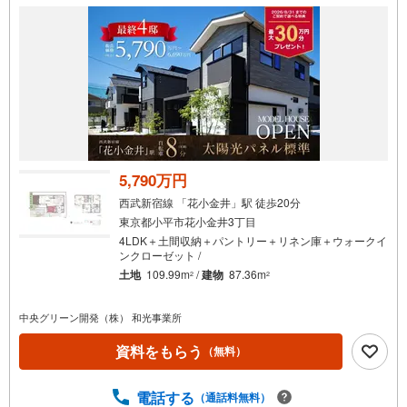
件
で
通
知
を
受
け
取
る
5,790万円
・
西武新宿線 「花小金井」駅 徒歩20分
条
東京都小平市花小金井3丁目
件
4LDK＋土間収納＋パントリー＋リネン庫＋ウォークイ
を
ンクローゼット /
マ
土地
109.99m
/
建物
87.36m
2
2
イ
ペ
中央グリーン開発（株） 和光事業所
ー
資料をもらう
（無料）
ジ
に
保
電話する
（通話料無料）