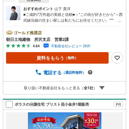
おすすめポイント
山下 貴洋
■ご成約7万件超の実績と信頼■～*この街が好きだから*～西
武線沿線の住まい探しは私たちにお任せください。*** 住
まい、安心のおとりつぎ ***地域密着を掲げ、東京・埼
玉・神奈川に展開。豊富な取引データと現場経験をもと
ゴールド推奨店
に、お客様一人ひとりに最適なご提案を行っています。
朝日土地建物 所沢支店 営業2課
「住宅ローンが不安」「自己資金が少ないけれど購入でき
4.84
不動産会社レビュー 26件
る？」「住み替えの進め方が分からない」など、購入・売
却に関するお悩みにも有資格スタッフが丁寧に対応。資金
資料をもらう
（無料）
計画の立案から契約・お引渡しまで一貫してサポートいた
します。広告未掲載物件や最新情報も随時ご紹介可能。物
件ごとのメリット・注意点をまとめたレポートもご用意し
電話する
（通話料無料）
ております。当日のご見学手配や無料送迎にも柔軟に対
応。まずはお気軽にご相談ください。■電車でお越しのお客
取り扱い不動産会社をもっと見る（
全
1
社
）
様は、西武線「所沢駅」西口より徒歩5分■お車でお越しの
お客様は、提携駐車場がございますので弊社営業スタッフ
までお尋ねください。
ポラスの分譲住宅 ブリスト花小金井1期販売
PR