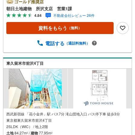
が差し込む開放的な空間で、家族が自然と集まる心地よさ
ゴールド推奨店
があります。穏やかな街並みの中で、ゆったりとした時間
朝日土地建物 所沢支店 営業1課
を過ごしたい方におすすめの住まいです。■最寄り駅、西武
4.84
不動産会社レビュー 26件
新宿線「花小金井駅」■2LDK＋納戸＋カースペース1■買物
環境・子育て環境良好■暮らしを彩る仕様・設備が充実■都
資料をもらう
（無料）
市ガス・本下水■長期優良住宅*住宅ローンのご相談*○どこ
の銀行がお勧めなの？適切な借入額は？などの疑問にお答
えすべく、当社では最短15分で土・日・祝日関係なく事前
電話する
（通話料無料）
審査が行えるようになりました！○現在、他の借り入れが有
って、ローンが心配な方にも、ご都合に合わせて最適なご
提案をさせて頂きますので、お気軽にご相談ください。
東久留米市前沢4丁目
西武新宿線 「花小金井」駅 バス7分 滝山団地入口 バス停下車 徒歩3分
東京都東久留米市前沢4丁目
2SLDK（WIC） / 地上2階
土地
84.27m
/
建物
77.95m
2
2