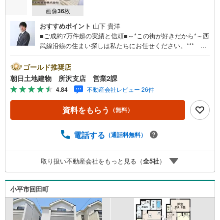
画像
36
枚
おすすめポイント
山下 貴洋
■ご成約7万件超の実績と信頼■～*この街が好きだから*～西
武線沿線の住まい探しは私たちにお任せください。*** 住
まい、安心のおとりつぎ ***地域密着を掲げ、東京・埼
玉・神奈川に展開。豊富な取引データと現場経験をもと
ゴールド推奨店
に、お客様一人ひとりに最適なご提案を行っています。
朝日土地建物 所沢支店 営業2課
「住宅ローンが不安」「自己資金が少ないけれど購入でき
4.84
不動産会社レビュー 26件
る？」「住み替えの進め方が分からない」など、購入・売
却に関するお悩みにも有資格スタッフが丁寧に対応。資金
資料をもらう
（無料）
計画の立案から契約・お引渡しまで一貫してサポートいた
します。広告未掲載物件や最新情報も随時ご紹介可能。物
件ごとのメリット・注意点をまとめたレポートもご用意し
電話する
（通話料無料）
ております。当日のご見学手配や無料送迎にも柔軟に対
応。まずはお気軽にご相談ください。■電車でお越しのお客
取り扱い不動産会社をもっと見る（
全
5
社
）
様は、西武線「所沢駅」西口より徒歩5分■お車でお越しの
お客様は、提携駐車場がございますので弊社営業スタッフ
までお尋ねください。
小平市回田町