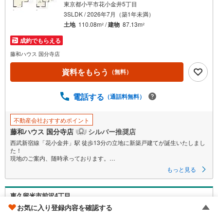
東京都小平市花小金井5丁目
3SLDK / 2026年7月（築1年未満）
土地
110.08m
/
建物
87.13m
2
2
成約でもらえる
藤和ハウス 国分寺店
資料をもらう
（無料）
電話する
（通話料無料）
不動産会社おすすめポイント
藤和ハウス 国分寺店
シルバー推奨店
西武新宿線「花小金井」駅 徒歩13分の立地に新築戸建てが誕生いたしまし
た！
現地のご案内、随時承っております。
お気軽にお問い合わせくださいませ
もっと見る
東久留米市前沢4丁目
お気に入り登録内容を確認する