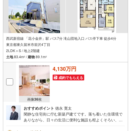
スペースを分けたり、季節ごとの衣類を整理したりと、驚
きの収納力を発揮します。現在建築中（未完成）です。
西武新宿線 「花小金井」駅 バス7分 滝山団地入口 バス停下車 徒歩4分
東京都東久留米市前沢4丁目
2LDK＋S / 地上2階建
土地
83.4m
/
建物
89.1m
2
2
4,130万円
成約でもらえる
画像
36
枚
おすすめポイント
徳永 寛太
閑静な住宅街に佇む新築戸建てです。落ち着いた住環境で
ありながら、日々の生活に便利な施設も程よくそろい、暮
らしやすさと静かな環境を両立しています。リビングは光