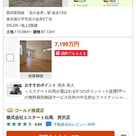
西武新宿線 「花小金井」駅 徒歩13分
東京都小平市花小金井5丁目
3SLDK / 地上2階建
土地
110.08m
/
建物
87.13m
2
2
7,199万円
成約でもらえる
画像
36
枚
おすすめポイント
清水 有人
＜エステート白馬が選ばれる5つのポイント＞1.提携FPへ
の無料個別相談サービス社外の中立的なファイナンシャル
プランナーと無料相談できます。ローン返済について保険
や学費等も含めてシミュレーションをご提案できます2.物
ゴールド推奨店
件情報が豊富所沢市を中心にたくさんの情報をご用意して
株式会社エステート白馬 所沢店
おります。インターネット広告前の物件も多数取り揃えて
4.94
不動産会社レビュー 34件
おります。お客様のご希望エリアをお申し付けください。
3.自社グループでリフォーム、新築請負所沢店の3階はリフ