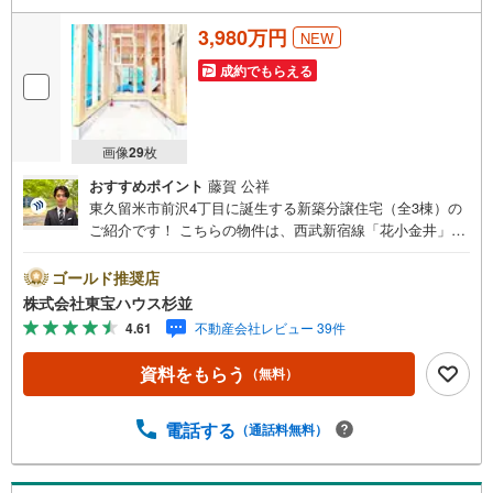
3,980万円
NEW
成約でもらえる
画像
29
枚
おすすめポイント
藤賀 公祥
東久留米市前沢4丁目に誕生する新築分譲住宅（全3棟）の
ご紹介です！ こちらの物件は、西武新宿線「花小金井」駅
と西武池袋線「東久留米」駅の2駅2路線へバスでアクセス
できる交通利便性が魅力です。最寄りの「前沢住宅」バス
ゴールド推奨店
停までは徒歩3分と非常に近く、通勤や通学の負担を軽減し
株式会社東宝ハウス杉並
てくれます。緑の潤いと週末の楽しみが重なる、心地よい
4.61
不動産会社レビュー 39件
住環境が広がっています。 建物は、高い安全性と品質を兼
ね備えたハイスペック仕様です。設計住宅性能評価および
資料をもらう
（無料）
建設住宅性能評価において等級を取得し、BELS（建築物省
エネルギー性能表示制度）も取得した「みらいエコ住宅」
対象物件ですので、末永く安心・快適にお住まいいただけ
電話する
（通話料無料）
ます。 今回ご紹介する「No.3（3号棟）」は、ご家族のコ
ミュニケーションを第一に考えた間取り設計が光る邸宅で