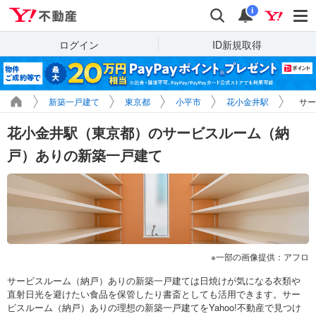
Yahoo!不動産
検索
通知
i
ログイン
ID新規取得
新築一戸建て
東京都
小平市
花小金井駅
サー
花小金井駅（東京都）のサービスルーム（納
戸）ありの新築一戸建て
一部の画像提供：アフロ
サービスルーム（納戸）ありの新築一戸建ては日焼けが気になる衣類や
直射日光を避けたい食品を保管したり書斎としても活用できます。サー
ビスルーム（納戸）ありの理想の新築一戸建てをYahoo!不動産で見つけ