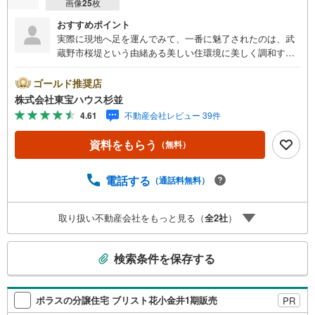
画像
25
枚
おすすめポイント
実際に現地へ足を運んでみて、一番に魅了されたのは、武
蔵野市桜堤という由緒ある美しい住環境に美しく調和す
る、全8棟の大規模ニュータウンならではの圧倒的なスケー
ル感と開放感です。周囲は第一種低層住居専用地域を含む
ゴールド推奨店
穏やかな住宅街で、広い南側公道に面しているため、どの
株式会社東宝ハウス杉並
棟も陽当りと通風に大変恵まれています。お住まいは、こ
4.61
不動産会社レビュー 39件
れからの時代に相応しい先進の「みらいエコ住宅」仕様。
初期費用無料で利用できる太陽光発電パネルと蓄電池が全
資料をもらう
（無料）
棟に標準搭載されており、日々の光熱費を賢く抑えられる
だけでなく、万が一の震災時にも電気が使える強みを持っ
ています。さらに15年後にはシステム一式が無償譲渡され
電話する
（通話料無料）
る嬉しい仕組みも魅力的です。構造面でも、地震の揺れを
最大95％軽減する住友ゴムの制震ユニット「MIRAIE」を採
取り扱い不動産会社をもっと見る（
全
2
社
）
用し、大切な家族の明日をしっかりと守る高い安全性を実
現しています。省エネ等級を誇る、武蔵野の上質な新築一
こ
戸建てをぜひ当日のご案内で体感してください。
検索条件を保存する
の
検
索
ポラスの分譲住宅 ブリスト花小金井1期販売
PR
条