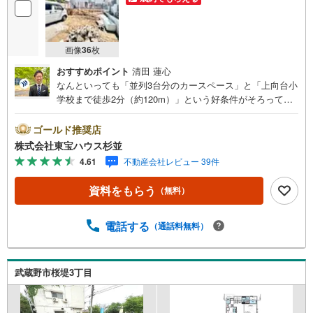
画像
36
枚
おすすめポイント
清田 蓮心
なんといっても「並列3台分のカースペース」と「上向台小
学校まで徒歩2分（約120m）」という好条件がそろってい
る点が魅力です！お子様の通学も安心で、ご夫婦のマイカ
ー＋来客用スペースも確保できます。 室内は、LDKと隣接
ゴールド推奨店
するスペースを合わせると約24.2帖の大空間！床暖房付き
株式会社東宝ハウス杉並
で冬でも足元からあたたかく、家族が自然と集まるリビン
4.61
不動産会社レビュー 39件
グになりそうですね。ZEH水準の省エネ性能も備えてお
り、毎月の光熱費を抑えられるお財布にも優しいお家で
資料をもらう
（無料）
す。ぜひお気軽にご見学ください！・未来を予測し人生設
計から始まる「未来カレンダー」のご提案。・未来に起こ
るであろうご自宅リフォームをオンライン上でご提案「ミ
電話する
（通話料無料）
ラカレクラブ」。・不動産売却時、ご自宅を綺麗にかつ瀟
洒にさせるCG加工ホームステイジングサービス。・購入者
様へ、税理士による確定申告の無料セミナーをご招待いた
武蔵野市桜堤3丁目
します。