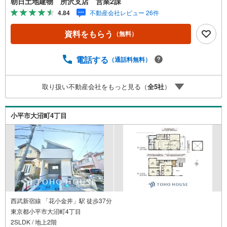
朝日土地建物 所沢支店 営業2課
「住宅ローンが不安」「自己資金が少ないけれど購入でき
4.84
不動産会社レビュー 26件
る？」「住み替えの進め方が分からない」など、購入・売
却に関するお悩みにも有資格スタッフが丁寧に対応。資金
資料をもらう
（無料）
計画の立案から契約・お引渡しまで一貫してサポートいた
します。広告未掲載物件や最新情報も随時ご紹介可能。物
件ごとのメリット・注意点をまとめたレポートもご用意し
電話する
（通話料無料）
ております。当日のご見学手配や無料送迎にも柔軟に対
応。まずはお気軽にご相談ください。■電車でお越しのお客
取り扱い不動産会社をもっと見る（
全
5
社
）
様は、西武線「所沢駅」西口より徒歩5分■お車でお越しの
お客様は、提携駐車場がございますので弊社営業スタッフ
までお尋ねください。
小平市大沼町4丁目
西武新宿線 「花小金井」駅 徒歩37分
東京都小平市大沼町4丁目
2SLDK / 地上2階