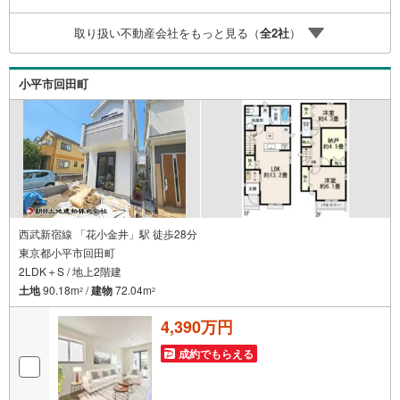
無休（年末年始除く）で営業しております営業時間 9:30
～19:00 この時間はお電話でのお問合わせがスムーズです
取り扱い不動産会社をもっと見る（
全
2
社
）
5.お子様連れでおこしくださいキッズスペース、授乳室、
オムツ替えベッド、アンパンマンジュースをご用意してお
ります。ご見学ご希望の方は、右上の“室内・現地を見学す
小平市回田町
る（無料）をボタンからご予約ください。
西武新宿線 「花小金井」駅 徒歩28分
東京都小平市回田町
2LDK＋S / 地上2階建
土地
90.18m
/
建物
72.04m
2
2
4,390万円
成約でもらえる