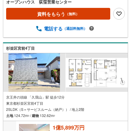
軽にご連絡ください！現地を見学される場合は「室内・現
オープンハウス 荻窪営業センター
地を見学する（無料）」ボタンよりご希望の日時をご記入
いただけますとスムーズにご案内が可能です。◎現地のご
資料をもらう
（無料）
案内について・平日や夜遅い時間帯もご案内が可能 ※定休
日を除く・経験豊富なスタッフが物件詳細を丁寧にご説明
電話する
（通話料無料）
いたします。・車でご自宅や最寄り駅等、ご指定の場所ま
で送迎します。・チャイルドシートのご用意ございます。
◎個別FP相談会 無料物件のご紹介だけでなく住宅ロー
ン・資金のご相談、まずは家探しについて話を聞きたいと
杉並区宮前4丁目
いう方も大歓迎です！年間8000棟以上の限定物件を発表し
ているオープンハウスだから出会える物件が多数ございま
す。ぜひお気軽にご連絡・ご相談ください！※限定物件:当
社のみ、もしくは当社を含めた数社でのみご紹介可能なオ
ープンハウス・ディベロップメントの物件
京王井の頭線 「久我山」駅 徒歩12分
東京都杉並区宮前4丁目
2SLDK（S＝サービスルーム（納戸）） / 地上2階
土地
124.72m
/
建物
132.62m
2
2
1億5,899万円