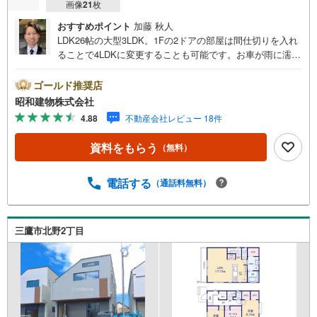
画像
21
枚
おすすめポイント
加藤 秋人
LDK26帖の大型3LDK。1Fの2ドアの部屋は間仕切りを入れ
ることで4LDKに変更することも可能です。お車が雨に濡れ
ないビルトインガレージ。整形地、南側からリビングにた
っぷりの陽が差し込みます。 ・・・地域密着昭和建物で
ゴールド推奨店
す・・・ 西荻窪に創業44年、地域密着の不動産会社で
昭和建物株式会社
す。 不動産購入、買換えには、不安がつきもの。 物件の
4.88
不動産会社レビュー 18件
選定や住宅ローンはもちろん地域密着だからこその情報を
お伝え、ご提案いたします。 お気軽にご相談、ご来社頂
資料をもらう
（無料）
ける会社です。スタッフ一同、心よりお待ちしておりま
す。 同じ立地、同じ建物は存在しません。唯一無二の不動
産をお手伝いいたします。 キッズルーム充実・チャイルド-
電話する
（通話料無料）
シートの用意もございます。 ご家族で楽しくご検討頂ける
ようご案内しておりますのでぜひ、お気軽にお問い合わせ
ください。 営業時間: 9:00 - 20:00
三鷹市北野2丁目