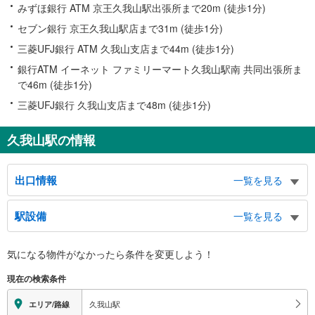
みずほ銀行 ATM 京王久我山駅出張所まで20m (徒歩1分)
セブン銀行 京王久我山駅店まで31m (徒歩1分)
三菱UFJ銀行 ATM 久我山支店まで44m (徒歩1分)
銀行ATM イーネット ファミリーマート久我山駅南 共同出張所ま
で46m (徒歩1分)
三菱UFJ銀行 久我山支店まで48m (徒歩1分)
久我山駅の情報
出口情報
一覧を見る
北口
駅設備
一覧を見る
久我山４・５丁目、宮前４・５丁目、都立西高等学校、井の頭通り、五日市街
道、バスのりば
バリアフリー状況
南口
気になる物件がなかったら
条件を変更しよう！
※段差なしでの移動経路
久我山１～３丁目、久我山会館、久我山病院、国学院大学久我山中学高等学
（○：有り △：要駅員設備 ×：無し）
現在の検索条件
校、都立久我山青光学園、人見街道
地上⇔改札⇔ホーム：○
エレベータ
久我山駅
エリア/路線