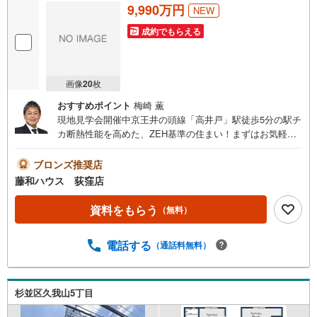
9,990万円
NEW
成約でもらえる
画像
20
枚
おすすめポイント
梅崎 薫
現地見学会開催中京王井の頭線「高井戸」駅徒歩5分の駅チ
カ断熱性能を高めた、ZEH基準の住まい！まずはお気軽に
お問い合わせください。
ブロンズ推奨店
藤和ハウス 荻窪店
資料をもらう
（無料）
電話する
（通話料無料）
杉並区久我山5丁目