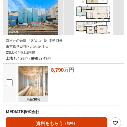
京王井の頭線 「久我山」駅 徒歩13分
東京都世田谷区北烏山4丁目
2SLDK / 地上2階建
土地
104.28m
/
建物
82.49m
2
2
8,790万円
画像
30
枚
MEDIATE株式会社
資料をもらう
（無料）