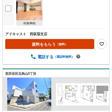
画像
36
枚
アドキャスト 西荻窪支店
資料をもらう
（無料）
電話する
（通話料無料）
世田谷区北烏山5丁目