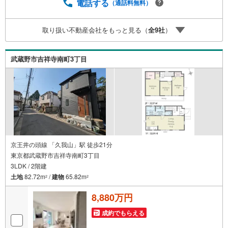
物は存在しません。唯一無二の不動産をお手伝いいたしま
電話する
（通話料無料）
す。 キッズルーム充実・チャイルド-シートの用意もござい
ます。 ご家族で楽しくご検討頂けるようご案内しておりま
取り扱い不動産会社をもっと見る（
全
9
社
）
すのでぜひ、お気軽にお問い合わせください。 営業時間:
9:00 - 20:00
武蔵野市吉祥寺南町3丁目
京王井の頭線 「久我山」駅 徒歩21分
東京都武蔵野市吉祥寺南町3丁目
3LDK / 2階建
土地
82.72m
/
建物
65.82m
2
2
8,880万円
成約でもらえる