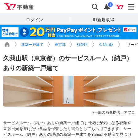
Yahoo!不動産
検索
通知
i
ログイン
ID新規取得
新築一戸建て
東京都
杉並区
久我山駅
サービ
久我山駅（東京都）のサービスルーム（納戸）
ありの新築一戸建て
一部の画像提供：アフロ
サービスルーム（納戸）ありの新築一戸建ては日焼けが気になる衣類や
直射日光を避けたい食品を保管したり書斎としても活用できます。サー
ビスルーム（納戸）ありの理想の新築一戸建てをYahoo!不動産で見つけ