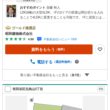
おすすめポイント
加藤 秋人
LDK26帖の大型3LDK。1Fの2ドアの部屋は間仕切りを入れ
ることで4LDKに変更することも可能です。1Fに居室とは別
の大型収納有。1624サイズの広々としたバスルーム。屋上
バルコニー。旗竿地ならではのプライバシーの守られた暮
ゴールド推奨店
らし。 ・・・地域密着昭和建物です・・・ 西荻窪に創業
昭和建物株式会社
44年、地域密着の不動産会社です。 不動産購入、買換え
4.88
不動産会社レビュー 18件
には、不安がつきもの。 物件の選定や住宅ローンはもちろ
ん地域密着だからこその情報をお伝え、ご提案いたしま
資料をもらう
（無料）
す。 お気軽にご相談、ご来社頂ける会社です。スタッフ
一同、心よりお待ちしております。 同じ立地、同じ建物は
存在しません。唯一無二の不動産をお手伝いいたします。
電話する
（通話料無料）
キッズルーム充実・チャイルド-シートの用意もございま
す。 ご家族で楽しくご検討頂けるようご案内しております
取り扱い不動産会社をもっと見る（
全
1
社
）
のでぜひ、お気軽にお問い合わせください。 営業時間: 9:
00 - 20:00
世田谷区北烏山3丁目
PR