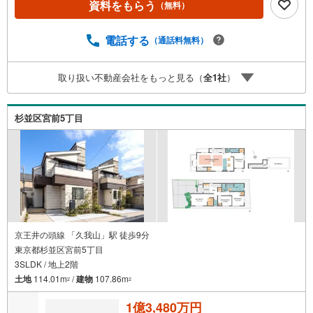
資料をもらう
（無料）
購入の際にかかる諸費用の概算も行っております。しっか
りとした資金計画のアドバイスをさせて頂きますので、お
気軽にご相談ください。お客様第一主義をモット-にお引越
電話する
（通話料無料）
しをしてからも安心して住んでいただけるよう、末永く誠
実に努めさせて頂きます。住宅情報館にお越し頂けたら、
取り扱い不動産会社をもっと見る（
全
1
社
）
物件のご紹介だけではなく、お住まいの疑問、不安、お家
の事ならなんでもご相談いただけます。お客様の要望をお
伺いしながら誠心誠意、全力でサポートさせて頂きます。
杉並区宮前5丁目
お客様一人一人に合わせたライフプランのご提案をさせて
いただきます。お気軽にご相談ください。
京王井の頭線 「久我山」駅 徒歩9分
東京都杉並区宮前5丁目
3SLDK / 地上2階
土地
114.01m
/
建物
107.86m
2
2
1億3,480万円