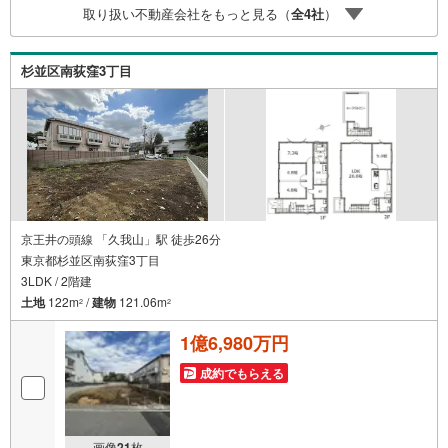
取り扱い不動産会社をもっと見る（
全
4
社
）
◆物件のご案内は◆弊社へのご来社、お客様宅へのお迎
え・最寄駅での待ち合わせ、物件周辺のコンビニ等でお待
ち合わせなど、ご希望をお伝えください。ご希望条件をお
杉並区南荻窪3丁目
伝え頂けましたら、ご見学希望物件以外の資料も用意して
参ります。もちろん他の物件も併せてご案内させていただ
きます。
京王井の頭線 「久我山」駅 徒歩26分
東京都杉並区南荻窪3丁目
3LDK / 2階建
土地
122m
/
建物
121.06m
2
2
1億6,980万円
成約でもらえる
画像
21
枚