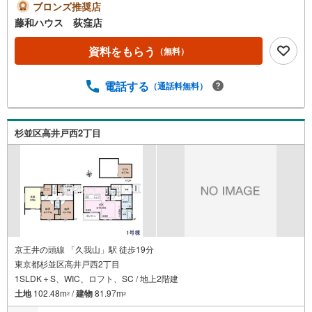
い。
ブロンズ推奨店
藤和ハウス 荻窪店
資料をもらう
（無料）
電話する
（通話料無料）
杉並区高井戸西2丁目
京王井の頭線 「久我山」駅 徒歩19分
東京都杉並区高井戸西2丁目
1SLDK＋S、WIC、ロフト、SC / 地上2階建
土地
102.48m
/
建物
81.97m
2
2