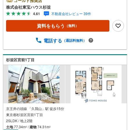
ゴールド推奨店
自宅リフォームをオンライン上でご提案「ミラカレクラ
株式会社東宝ハウス杉並
ブ」。・ 不動産売却時、ご自宅を綺麗にかつ瀟洒にさせる
4.61
不動産会社レビュー 39件
CG加工ホームステイジングサービス。・ 購入者様へ、税
理士による確定申告の無料セミナーをご招待いたします。
資料をもらう
（無料）
◆ご予約に際して◆日時のご希望をお伝えください。（も
ちろん当日でも対応可能です）事前に鍵等の手配や内覧
（居住中物件）の手配が必要な場合がございますのでご容
電話する
（通話料無料）
赦ください。事前にご連絡をいただけると、スムーズなご
案内が可能となりますのでお手数ですがご一報ください。
◆物件のご案内は◆弊社へのご来社、お客様宅へのお迎
杉並区宮前1丁目
え・最寄駅での待ち合わせ、物件周辺のコンビニ等でお待
ち合わせなど、ご希望をお伝えください。ご希望条件をお
伝え頂けましたら、ご見学希望物件以外の資料も用意して
参ります。もちろん他の物件も併せてご案内させていただ
きます。
京王井の頭線 「久我山」駅 徒歩15分
東京都杉並区宮前1丁目
2SLDK / 地上2階
土地
77.34m
/
建物
74.31m
2
2