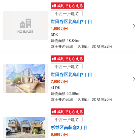
マ
成約でもらえる
イ
中古一戸建て
ペ
世田谷区北烏山7丁目
ー
1,980万円
ジ
3DK
に
建物面積 48.84m
2
保
京王井の頭線 「久我山」駅 徒歩22分
存
す
成約でもらえる
る
中古一戸建て
世田谷区北烏山7丁目
7,980万円
4LDK
建物面積 92.69m
2
京王井の頭線 「久我山」駅 徒歩20分
成約でもらえる
中古一戸建て
杉並区南荻窪2丁目
6,599万円