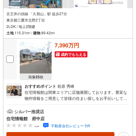
京王井の頭線 「久我山」駅 徒歩27分
東京都三鷹市北野2丁目
2LDK / 地上2階建
土地
115.31m
/
建物
89.42m
2
2
7,390万円
成約でもらえる
画像
25
枚
おすすめポイント
前原 秀峰
住宅情報館は関東エリアに店舗展開しております。豊富な
物件情報をご用意して皆様の住まい探しをお手伝いしてお
ります。まずは最寄りの住宅情報館にお気軽にご相談くだ
さい。【営業時間 10:00～19:00 火曜・水曜（祝日の場
シルバー推奨店
合は営業いたします）】「資料請求」「内覧」のお問い合
住宅情報館 府中店
わせは上記時間内ですとスムーズにご対応が可能です。ス
-.--
不動産会社レビュー 5件
タッフ一同お客様のお問合せをお待ちしております。【住
宅ローン相談会】開催中無理のない住宅ローンの試算やご