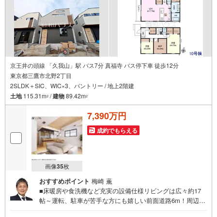
ォン連動テレビドアホンやエコジョーズも備え、毎日の暮
らしを快適に支えます。現地確認にも最適。
京王井の頭線 「久我山」駅 バス7分 真福寺 バス停下車 徒歩12分
東京都三鷹市北野2丁目
2SLDK＋SIC、WIC×3、パントリー / 地上2階建
土地
115.31m
/
建物
89.42m
2
2
7,390万円
成約でもらえる
画像
35
枚
おすすめポイント
梅崎 薫
■床暖房や食洗機など充実の設備仕様リビングは広々約17
帖～運転、駐車が苦手な方にも嬉しい前面道路6m！周辺も
あわせてご案内いたします。お気軽にお問い合わせくださ