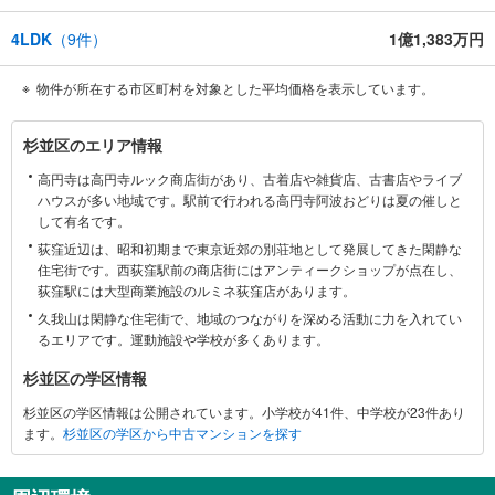
4LDK
（
9
件）
1億1,383万円
物件が所在する市区町村を対象とした平均価格を表示しています。
杉
杉並区のエリア情報
並
高円寺は高円寺ルック商店街があり、古着店や雑貨店、古書店やライブ
区
ハウスが多い地域です。駅前で行われる高円寺阿波おどりは夏の催しと
に
して有名です。
関
荻窪近辺は、昭和初期まで東京近郊の別荘地として発展してきた閑静な
す
住宅街です。西荻窪駅前の商店街にはアンティークショップが点在し、
る
荻窪駅には大型商業施設のルミネ荻窪店があります。
情
久我山は閑静な住宅街で、地域のつながりを深める活動に力を入れてい
報
るエリアです。運動施設や学校が多くあります。
杉並区の学区情報
杉並区の学区情報は公開されています。小学校が41件、中学校が23件あり
ます。
杉並区の学区から中古マンションを探す