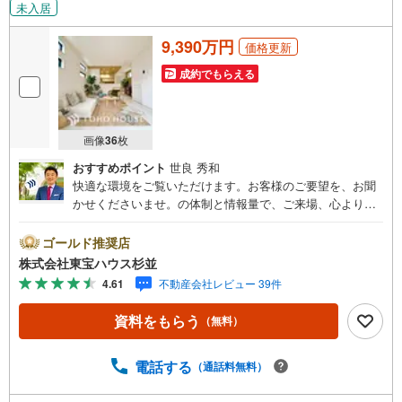
未入居
9,390万円
価格更新
成約でもらえる
画像
36
枚
おすすめポイント
世良 秀和
快適な環境をご覧いただけます。お客様のご要望を、お聞
かせくださいませ。の体制と情報量で、ご来場、心よりお
待ちしております。・ 未来を予測し人生設計から始まる
「未来カレンダー」のご提案。・ 未来に起こるであろうご
ゴールド推奨店
自宅リフォームをオンライン上でご提案「ミラカレクラ
株式会社東宝ハウス杉並
ブ」。・ 不動産売却時、ご自宅を綺麗にかつ瀟洒にさせる
4.61
不動産会社レビュー 39件
CG加工ホームステイジングサービス。・ 購入者様へ、税
理士による確定申告の無料セミナーをご招待いたします。
資料をもらう
（無料）
◆ご予約に際して◆日時のご希望をお伝えください。（も
ちろん当日でも対応可能です）事前に鍵等の手配や内覧
（居住中物件）の手配が必要な場合がございますのでご容
電話する
（通話料無料）
赦ください。事前にご連絡をいただけると、スムーズなご
案内が可能となりますのでお手数ですがご一報ください。