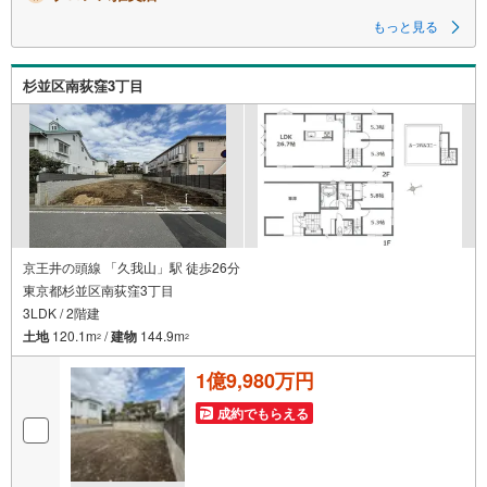
もっと見る
杉並区南荻窪3丁目
京王井の頭線 「久我山」駅 徒歩26分
東京都杉並区南荻窪3丁目
3LDK / 2階建
土地
120.1m
/
建物
144.9m
2
2
1億9,980万円
成約でもらえる