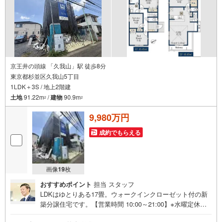
京王井の頭線 「久我山」駅 徒歩8分
東京都杉並区久我山5丁目
1LDK＋3S / 地上2階建
土地
91.22m
/
建物
90.9m
2
2
9,980万円
成約でもらえる
画像
19
枚
おすすめポイント
担当 スタッフ
LDKはゆとりある17畳。ウォークインクローゼット付の新
築分譲住宅です。【営業時間 10:00～21:00】※水曜定休上
記時間はお電話が繋がりやすくなっております。ぜひお気