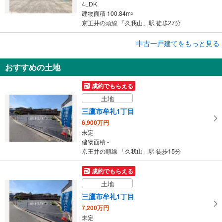
4LDK
建物面積 100.84m
2
京王井の頭線 「久我山」駅 徒歩27分
成約でもらえる
中古一戸建てをもっと見る
中古一戸建て
おすすめの土地
杉並区西荻南1丁目
1億2,800万円
成約でもらえる
4LDK
土地
建物面積 123.04m
2
京王井の頭線 「久我山」駅 徒歩20分
三鷹市牟礼1丁目
6,900万円
未定
建物面積 -
京王井の頭線 「久我山」駅 徒歩15分
成約でもらえる
土地
三鷹市牟礼1丁目
7,200万円
未定