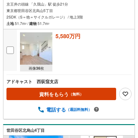
京王井の頭線 「久我山」駅 徒歩21分
東京都世田谷区北烏山5丁目
2SDK（S＝他＝サイクルガレージ） / 地上3階
土地
51.7m
/
建物
51.7m
2
2
5,580万円
画像
36
枚
アドキャスト 西荻窪支店
資料をもらう
（無料）
電話する
（通話料無料）
世田谷区北烏山4丁目