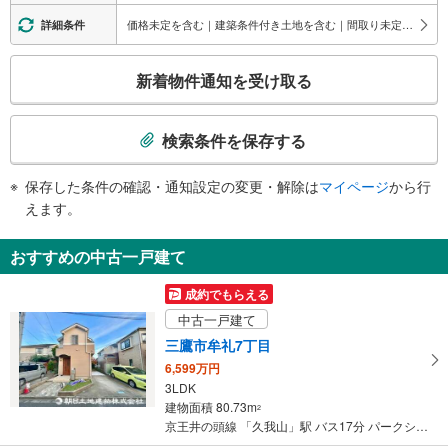
・ホーム⇔改札
・北口
価格未定を含む｜建築条件付き土地を含む｜間取り未定を含む｜サービスルーム（納戸）
詳細条件
・南口
エスカレータ
こ
新着物件通知を受け取る
・ホーム⇔改札
の
・北口
検
・南口
索
検索条件を保存する
トイレ
条
《多機能トイレ》
件
保存した条件の確認・通知設定の変更・解除は
マイページ
から行
・改札内
で
えます。
その他
通
・点字案内（券売機・運賃表・階段手すり）
知
おすすめの中古一戸建て
・ＡＥＤ
を
受
成約でもらえる
け
中古一戸建て
取
三鷹市牟礼7丁目
る
6,599万円
・
3LDK
条
建物面積 80.73m
2
件
京王井の頭線 「久我山」駅 バス17分 パークシティ牟礼南 バス停下車 徒歩3分
を