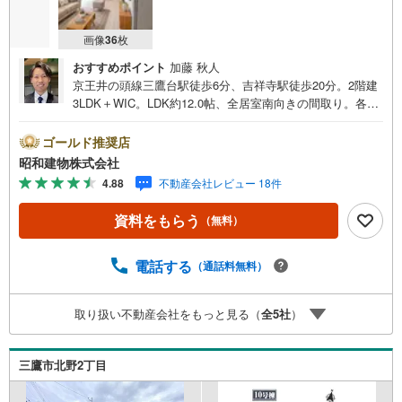
画像
36
枚
おすすめポイント
加藤 秋人
京王井の頭線三鷹台駅徒歩6分、吉祥寺駅徒歩20分。2階建
3LDK＋WIC。LDK約12.0帖、全居室南向きの間取り。各室
に採光が確保された住空間。東側約4.0m私道に接道、カー
スペースあり。第一種低層住居専用地域、井の頭公園徒歩
ゴールド推奨店
圏内。 ・・・地域密着昭和建物です・・・ 西荻窪に創業
昭和建物株式会社
44年、地域密着の不動産会社です。 不動産購入、買換え
4.88
不動産会社レビュー 18件
には、不安がつきもの。 物件の選定や住宅ローンはもちろ
ん地域密着だからこその情報をお伝え、ご提案いたしま
資料をもらう
（無料）
す。 お気軽にご相談、ご来社頂ける会社です。スタッフ
一同、心よりお待ちしております。 同じ立地、同じ建物は
存在しません。唯一無二の不動産をお手伝いいたします。
電話する
（通話料無料）
キッズルーム充実・チャイルド-シートの用意もございま
す。 ご家族で楽しくご検討頂けるようご案内しております
取り扱い不動産会社をもっと見る（
全
5
社
）
のでぜひ、お気軽にお問い合わせください。 営業時間: 9:
00 - 20:00
三鷹市北野2丁目