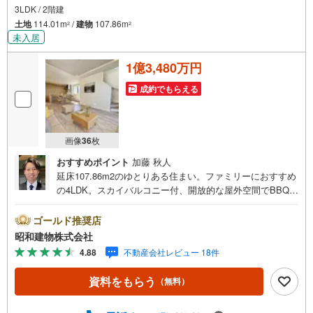
3LDK / 2階建
土地
114.01m
/
建物
107.86m
2
2
未入居
1億3,480万円
成約でもらえる
画像
36
枚
おすすめポイント
加藤 秋人
延床107.86m2のゆとりある住まい。ファミリーにおすすめ
の4LDK。スカイバルコニー付、開放的な屋外空間でBBQや
ガーデニングも可能。ダブルボウル洗面台採用。朝の身支
度がスムーズにできる洗面スペース。京王井の頭線久我山
ゴールド推奨店
駅徒歩9分。 ・・・地域密着昭和建物です・・・ 西荻窪
昭和建物株式会社
に創業44年、地域密着の不動産会社です。 不動産購入、
4.88
不動産会社レビュー 18件
買換えには、不安がつきもの。 物件の選定や住宅ローンは
もちろん地域密着だからこその情報をお伝え、ご提案いた
資料をもらう
（無料）
します。 お気軽にご相談、ご来社頂ける会社です。スタ
ッフ一同、心よりお待ちしております。 同じ立地、同じ建