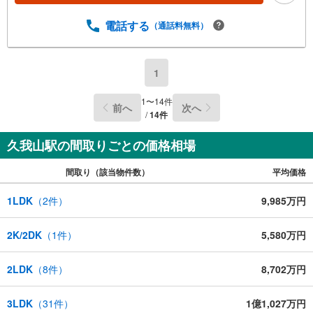
電話する
（通話料無料）
1
1
〜
14
件
前へ
次へ
/
14
件
久我山駅の間取りごとの価格相場
間取り（該当物件数）
平均価格
1LDK
（
2
件）
9,985万円
2K/2DK
（
1
件）
5,580万円
2LDK
（
8
件）
8,702万円
3LDK
（
31
件）
1億1,027万円