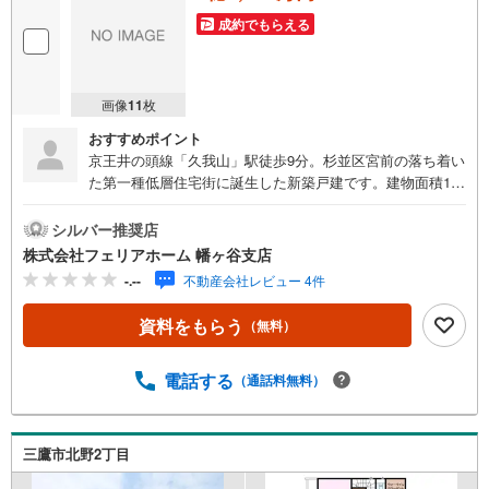
成約でもらえる
画像
11
枚
おすすめポイント
京王井の頭線「久我山」駅徒歩9分。杉並区宮前の落ち着い
た第一種低層住宅街に誕生した新築戸建です。建物面積10
7.86平米の3LDK＋サービスルームプランで、LDKは約18.6
帖のゆとりある空間。床暖房を備え、家族が自然と集まる
シルバー推奨店
心地よいリビングを実現しています。屋上にはスロップシ
株式会社フェリアホーム 幡ヶ谷支店
ンク付きのスカイバルコニーを設け、開放的なアウトドア
-.--
不動産会社レビュー 4件
リビングとして多彩に活用可能。洗濯物干しはもちろん、
ガーデニングやくつろぎの場としても楽しめます。収納面
資料をもらう
（無料）
ではウォークインクローゼットやシューズインクローゼッ
ト、サービスルームを備え、日用品や季節物もすっきり整
理できます。設備面も充実しており、ダブルボウル洗面
電話する
（通話料無料）
台、1620サイズのユニットバス、食洗機、タッチレス浄水
器、タッチレスキーなど上質な仕様を採用。耐震等級3相
当、Low-E複層ガラス、フラット35S A対応など安心性能に
三鷹市北野2丁目
も配慮されています。利便性・開放感・収納力を兼ね備え
た、久我山エリアの魅力ある一邸です。さらにスマートフ