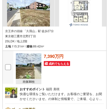
京王井の頭線 「久我山」駅 徒歩27分
東京都三鷹市北野2丁目
2SLDK / 地上2階
土地
115.31m
/
建物
89.42m
2
2
7,390万円
成約でもらえる
画像
30
枚
おすすめポイント
福田 美咲
快適な環境をご覧いただけます。お客様のご要望を、お聞
かせくださいませ。の体制と情報量で、ご来場、心よりお
待ちしております。・ 未来を予測し人生設計から始まる
「未来カレンダー」のご提案。・ 未来に起こるであろうご