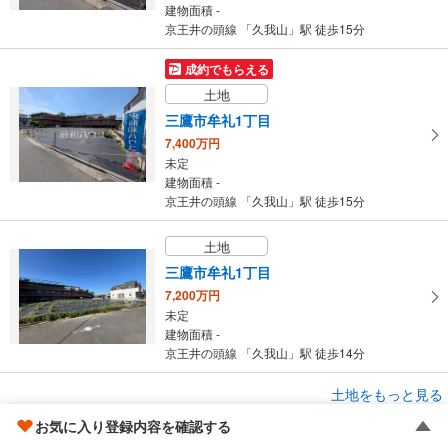
建物面積 -
京王井の頭線 「久我山」駅 徒歩15分
成約でもらえる
土地
三鷹市牟礼1丁目
7,400万円
未定
建物面積 -
京王井の頭線 「久我山」駅 徒歩15分
土地
三鷹市牟礼1丁目
7,200万円
未定
建物面積 -
京王井の頭線 「久我山」駅 徒歩14分
土地をもっと見る
土地
三鷹市牟礼1丁目
お気に入り登録内容を確認する
おすすめの新築マンション
6,900万円