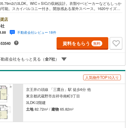
05.79m2の3LDK。WIC＋SICの収納設計。衣類やベビーカーなどもしっか
0
)
七尾線
(
0
)
納可能。スカイバルコニー付き。開放感ある屋外スペース。1620サイズ浴
契約、入居関連など
床暖房・食洗機など充実。京王井の頭線久我山駅徒歩9分。 ・・・地域密
高山本線（JR西日本）
(
0
)
和建物です・・・ 西荻窪に創業44年、地域密着の不動産会社です。 不
奨店
能
（
10
）
購入、買換えには、不安がつきもの。 物件の選定や住宅ローンはもちろん
会社
着だからこその情報をお伝え、ご提案いたします。 お気軽にご相談、
JR西日本）
(
2
)
湖西線
(
54
)
不動産会社レビュー 18件
4.88
頂ける会社です。スタッフ一同、心よりお待ちしております。 同じ立
応
同じ建物は存在しません。唯一無二の不動産をお手伝いいたします。 キッ
福知山線
(
176
)
資料をもらう
-53540
無料
ーム充実・チャイルド-シートの用意もございます。 ご家族で楽しくご検討
ン内見(相談)可
（
17
）
IT重説可
（
12
）
るようご案内しておりますのでぜひ、お気軽にお問い合わせください。 営
68
)
播但線
(
53
)
 9:00 - 20:00
不動産会社をもっと見る（
全
7
社
）
)
津山線
(
16
)
ン対応とは？
)
伯備線
(
44
)
人気物件TOP10入り
)
呉線
(
142
)
京王井の頭線 「三鷹台」駅 徒歩6分 他
山口線
(
0
)
東京都武蔵野市吉祥寺南町3丁目
3LDK/2階建
1
)
美祢線
(
0
)
土地
82.72m
/
建物
65.82m
2
2
因美線
(
0
)
草津線
(
33
)