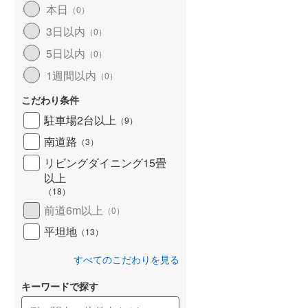
本日
（
0
）
北海道新幹線
(
0
)
3日以内
（
0
）
山形新幹線
(
443
)
5日以内
（
0
）
東海道新幹線
(
504
)
1週間以内
（
0
）
九州新幹線
(
123
)
こだわり条件
駐車場2台以上
（
9
）
南道路
（
3
）
札幌市営地下鉄東豊線
(
0
)
リビングダイニング15畳
以上
東京メトロ銀座線
(
3
)
（
18
）
東京メトロ日比谷線
(
25
)
前道6m以上
（
0
）
東京メトロ有楽町線
(
104
)
平坦地
（
13
）
東京メトロ副都心線
(
106
)
すべてのこだわりを見る
都営新宿線
(
210
)
キーワードで探す
横浜市営地下鉄グリーンライン