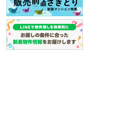
イン
(
0
)
しなの鉄道
(
5
)
津軽鉄道
(
0
)
三陸鉄道リアス線
(
9
)
仙台空港アクセス線
(
63
)
松本電鉄上高地線
(
0
)
関東鉄道常総線
(
131
)
銚子電気鉄道
(
10
)
上信電鉄上信線
(
82
)
埼玉新都市交通伊奈線
(
524
)
京成成田高速鉄道アクセス線
(
22
)
京成千葉線
(
130
)