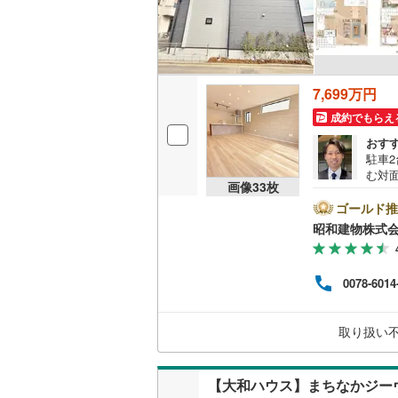
名古屋市
名古屋市
7,699万円
京都市営
成約でもらえ
おす
OsakaMe
駐車2
む対
OsakaMe
画像
33
枚
・・
社で
ゴールド推
OsakaMe
ンはも
昭和建物株式
軽に
福岡市地
す。 同じ立地、同じ建物は存在しません。唯一無二の不動産をお手伝いいたし
ます
0078-6014
楽し
私鉄・その他
札幌市電
(
道南いさ
取り扱い
阿武隈急
【大和ハウス】まちなかジーヴ
秋田内陸