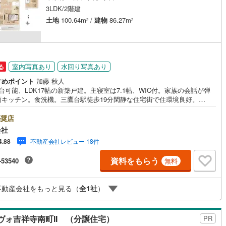
3LDK/2階建
土地
100.64m
/
建物
86.27m
2
2
営地下鉄東山線
(
359
)
名古屋市営地下鉄名城線
(
251
)
営地下鉄桜通線
(
316
)
名古屋市営地下鉄上飯田線
(
43
)
地下鉄烏丸線
(
14
)
京都市営地下鉄東西線
(
28
)
室内写真あり
水回り写真あり
る
すめポイント
加藤 秋人
tro今里筋線
(
12
)
OsakaMetro御堂筋線
(
40
)
台可能、LDK17帖の新築戸建。主寝室は7.1帖、WIC付。家族の会話が弾
面キッチン。食洗機。三鷹台駅徒歩19分閑静な住宅街で住環境良好。
tro四つ橋線
(
2
)
OsakaMetro中央線
(
7
)
・地域密着昭和建物です・・・ 西荻窪に創業43年、地域密着の不動産会
す。 不動産購入、買換えには、不安がつきもの。 物件の選定や住宅ロー
奨店
tro堺筋線
(
0
)
神戸市営地下鉄西神・山手線
(
101
)
ちろん地域密着だからこその情報をお伝え、ご提案いたします。 お気
会社
ご相談、ご来社頂ける会社です。スタッフ一同、心よりお待ちしておりま
下鉄空港線
(
87
)
福岡市地下鉄箱崎線
(
10
)
不動産会社レビュー 18件
4.88
。 キッズルーム充実・チャイルド-シートの用意もございます。 ご家族で
資料をもらう
-53540
無料
くご検討頂けるようご案内しておりますのでぜひ、お気軽にお問い合わせ
0
)
函館市電
(
0
)
ください。 営業時間: 9:00 - 20:00
りび鉄道
(
0
)
わたらせ渓谷鐵道
(
0
)
不動産会社をもっと見る（
全
1
社
）
行
(
86
)
会津鉄道
(
2
)
ォ吉祥寺南町II （分譲住宅）
PR
縦貫鉄道
(
0
)
しなの鉄道北しなの線
(
2
)