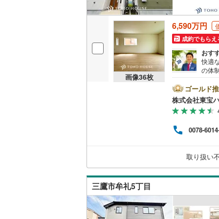
後藤寺線
(
6,590万円
東北新幹
成約でもらえ
秋田新幹
おす
快適
山陽新幹
の体
画像
36
枚
設計
西九州新
リフ
ゴールド推
自宅
株式会社東宝
者様
地下鉄
札幌市営
に際
す）
仙台市地
0078-6014
ので
とな
東京メト
来社
取り扱い
お待
東京メト
ら、
てご
東京メト
三鷹市牟礼5丁目
都営浅草
都営大江