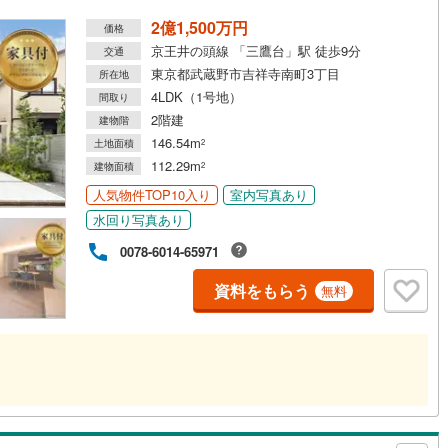
2億1,500万円
価格
京王井の頭線 「三鷹台」駅 徒歩9分
道
(
0
)
北越急行ほくほく線
(
0
)
交通
東京都武蔵野市吉祥寺南町3丁目
所在地
て銀河鉄道
(
1
)
青い森鉄道
(
0
)
4LDK（1号地）
間取り
2階建
建物階
弘南線
(
0
)
弘南鉄道大鰐線
(
0
)
146.54m
土地面積
2
鉄道鳥海山ろく線
(
0
)
福島交通飯坂線
(
66
)
112.29m
建物面積
2
人気物件TOP10入り
室内写真あり
長野線
(
4
)
上田電鉄別所線
(
2
)
水回り写真あり
イトレール
(
135
)
関東鉄道竜ケ崎線
(
32
)
0078-6014-65971
鉄道大洗鹿島線
(
75
)
ひたちなか海浜鉄道湊線
(
67
)
資料をもらう
無料
75
)
千葉都市モノレール
(
234
)
鉄道上毛線
(
167
)
秩父鉄道
(
122
)
線
(
188
)
つくばエクスプレス
(
536
)
563
)
京成押上線
(
26
)