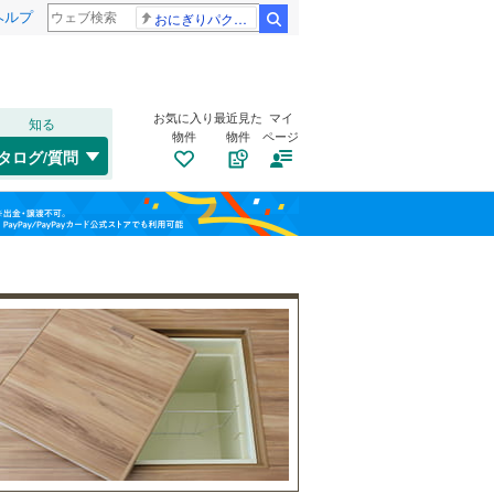
ヘルプ
おにぎりパクパク
検索
お気に入り
最近見た
マイ
知る
物件
物件
ページ
千歳線
(
0
)
タログ/質問
日高本線
(
0
)
トイレ２か所
（
20
）
福島
宗谷本線
(
0
)
(
15
)
(
15
)
(
6
)
太陽光発電システム
（
8
）
栃木
群馬
山梨
東北本線
(
1,737
)
川越線
(
657
)
吾妻線
(
46
)
日光線
(
158
)
南道路
（
3
）
仙石線
(
178
)
和歌山
大船渡線
(
15
)