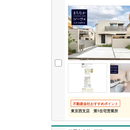
いすみ鉄
IGRいわ
弘南鉄道
由利高原
長野電鉄
宇都宮ラ
鹿島臨海
小湊鐵道
(
上毛電気
不動産会社おすすめポイント
東京西支店 第1住宅営業所
流鉄流山
京成本線
(