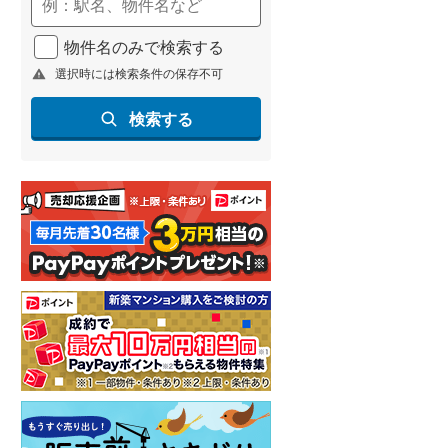
(
265
)
物件名のみで検索する
名古屋市営地下鉄鶴舞線
(
219
)
選択時には検索条件の保存不可
名古屋市営地下鉄名港線
(
42
)
検索する
OsakaMetro長堀鶴見緑地線
(
7
)
OsakaMetro谷町線
(
53
)
OsakaMetro千日前線
(
3
)
神戸市営地下鉄海岸線
(
4
)
福岡市地下鉄七隈線
(
219
)
函館市電宝来・谷地頭線
(
0
)
真岡鐵道
(
14
)
山形鉄道フラワー長井線
(
0
)
えちごトキめき鉄道妙高はねうまラ