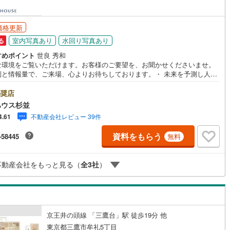
48
)
宮崎空港線
(
20
)
価格更新
線
(
500
)
上越新幹線
(
316
)
室内写真あり
水回り写真あり
る
線
(
276
)
北陸新幹線
(
318
)
すめポイント
世良 秀和
な環境をご覧いただけます。お客様のご要望を、お聞かせくださいませ。
線
(
206
)
北陸新幹線（JR西日本）
(
1
)
制と情報量で、ご来場、心よりお待ちしております。・ 未来を予測し人生
から始まる「未来カレンダー」のご提案。・ 未来に起こるであろうご自宅
幹線
(
2
)
ォームをオンライン上でご提案「ミラカレクラブ」。・ 不動産売却時、ご
奨店
を綺麗にかつ瀟洒にさせるCG加工ホームステイジングサービス。・ 購入
ハウス杉並
へ、税理士による確定申告の無料セミナーをご招待いたします。◆ご予約
地下鉄南北線
(
0
)
札幌市営地下鉄東西線
(
0
)
不動産会社レビュー 39件
4.61
して◆日時のご希望をお伝えください。（もちろん当日でも対応可能で
事前に鍵等の手配や内覧（居住中物件）の手配が必要な場合がございます
下鉄南北線
(
359
)
仙台市地下鉄東西線
(
100
)
資料をもらう
-58445
無料
ご容赦ください。事前にご連絡をいただけると、スムーズなご案内が可能
りますのでお手数ですがご一報ください。◆物件のご案内は◆弊社へのご
ロ丸ノ内線
(
53
)
東京メトロ丸ノ内方南支線
(
7
)
、お客様宅へのお迎え・最寄駅での待ち合わせ、物件周辺のコンビニ等で
不動産会社をもっと見る（
全
3
社
）
ち合わせなど、ご希望をお伝えください。ご希望条件をお伝え頂けました
ロ東西線
(
160
)
東京メトロ千代田線
(
94
)
ご見学希望物件以外の資料も用意して参ります。もちろん他の物件も併せ
案内させていただきます。
ロ半蔵門線
(
3
)
東京メトロ南北線
(
28
)
線
(
11
)
都営三田線
(
29
)
京王井の頭線 「三鷹台」駅 徒歩19分 他
東京都三鷹市牟礼5丁目
戸線
(
49
)
横浜市営地下鉄ブルーライン
(
697
)