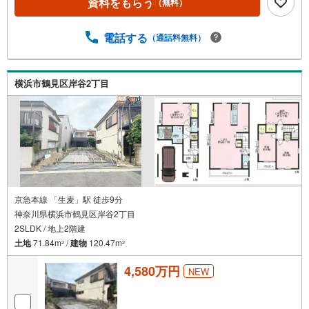
資料をもらう
（無料）
住宅ローン、保険、不動産に関わる各種手続きは、お客様
に最適なご提案をさせて頂きます。また、物件だけではな
く、地元情報も知り尽くしてます！学区のことからグルメ
電話する
（通話料無料）
情報まで何でもお聞き下さい。・営業時間 午前9時～午後6
時 （定休日:水曜日）この時間帯はお電話でのお問い合わせ
がスムーズにご案内できます。★物件ツアー大歓迎です！
横浜市鶴見区岸谷2丁目
「室内・現地を見学する」ボタンよりお問合せ下さい。ス
タッフよりご案内可能な日程をご連絡させていただきま
す。
京急本線 「生麦」駅 徒歩9分
神奈川県横浜市鶴見区岸谷2丁目
2SLDK / 地上2階建
土地
71.84m
/
建物
120.47m
2
2
4,580万円
NEW