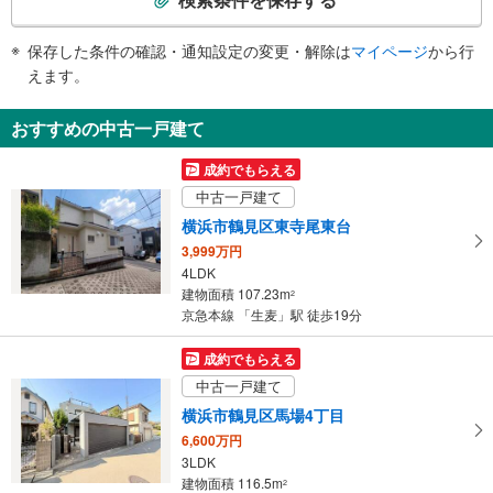
・改札内
条
その他
件
保存した条件の確認・通知設定の変更・解除は
マイページ
から行
で
・車椅子乗車昇降装置（ラクープ）
えます。
・ＡＥＤ
通
知
おすすめの中古一戸建て
を
受
成約でもらえる
け
中古一戸建て
取
横浜市鶴見区東寺尾東台
る
3,999万円
・
4LDK
条
建物面積 107.23m
2
件
京急本線 「生麦」駅 徒歩19分
を
マ
成約でもらえる
イ
中古一戸建て
ペ
横浜市鶴見区馬場4丁目
ー
6,600万円
ジ
3LDK
に
建物面積 116.5m
2