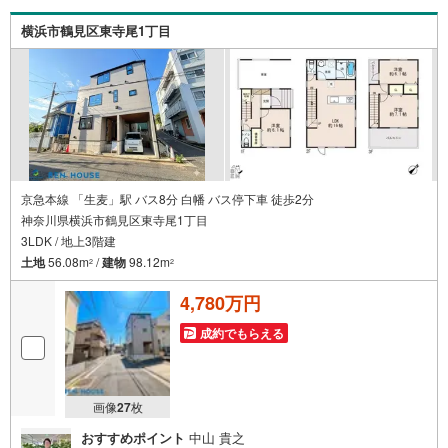
ことばかり・・・。ご安心ください!!お力になれる事がござ
いましたら、誠心誠意 お手伝いをさせていただきます。
横浜市鶴見区東寺尾1丁目
【ベンハウス】にお任せ下さい！
京急本線 「生麦」駅 バス8分 白幡 バス停下車 徒歩2分
神奈川県横浜市鶴見区東寺尾1丁目
3LDK / 地上3階建
土地
56.08m
/
建物
98.12m
2
2
4,780万円
成約でもらえる
画像
27
枚
おすすめポイント
中山 貴之