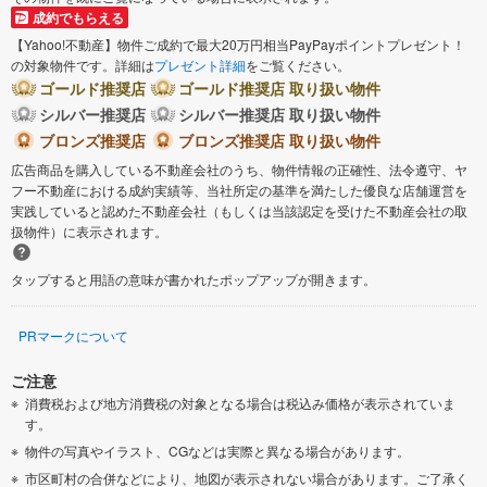
成約でもらえる
【Yahoo!不動産】物件ご成約で最大20万円相当PayPayポイントプレゼント！
の対象物件です。詳細は
プレゼント詳細
をご覧ください。
ゴールド推奨店
ゴールド推奨店 取り扱い物件
シルバー推奨店
シルバー推奨店 取り扱い物件
ブロンズ推奨店
ブロンズ推奨店 取り扱い物件
広告商品を購入している不動産会社のうち、物件情報の正確性、法令遵守、ヤ
フー不動産における成約実績等、当社所定の基準を満たした優良な店舗運営を
実践していると認めた不動産会社（もしくは当該認定を受けた不動産会社の取
扱物件）に表示されます。
タップすると用語の意味が書かれたポップアップが開きます。
PRマークについて
ご注意
消費税および地方消費税の対象となる場合は税込み価格が表示されていま
す。
物件の写真やイラスト、CGなどは実際と異なる場合があります。
市区町村の合併などにより、地図が表示されない場合があります。ご了承く