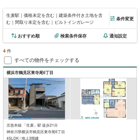
生麦駅｜価格未定を含む｜建築条件付き土地を含
条件変更
む｜間取り未定を含む｜ビルトインガレージ
おすすめ順
検索条件保存
通知設定
4
件
すべての物件をチェックする
横浜市鶴見区東寺尾6丁目
京急本線 「生麦」駅 徒歩21分
神奈川県横浜市鶴見区東寺尾6丁目
4SLDK / 地上3階建