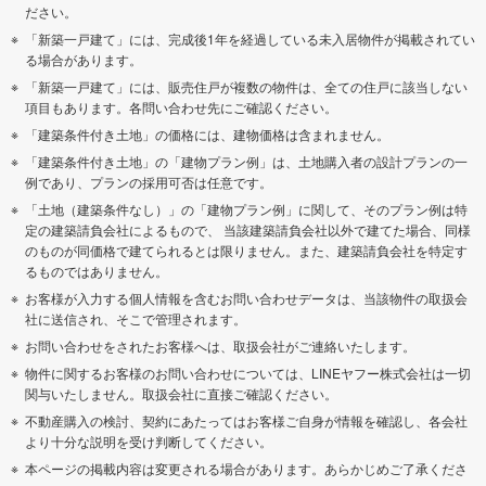
ださい。
「新築一戸建て」には、完成後1年を経過している未入居物件が掲載されてい
る場合があります。
「新築一戸建て」には、販売住戸が複数の物件は、全ての住戸に該当しない
項目もあります。各問い合わせ先にご確認ください。
「建築条件付き土地」の価格には、建物価格は含まれません。
「建築条件付き土地」の「建物プラン例」は、土地購入者の設計プランの一
例であり、プランの採用可否は任意です。
「土地（建築条件なし）」の「建物プラン例」に関して、そのプラン例は特
定の建築請負会社によるもので、 当該建築請負会社以外で建てた場合、同様
のものが同価格で建てられるとは限りません。また、建築請負会社を特定す
るものではありません。
お客様が入力する個人情報を含むお問い合わせデータは、当該物件の取扱会
社に送信され、そこで管理されます。
お問い合わせをされたお客様へは、取扱会社がご連絡いたします。
物件に関するお客様のお問い合わせについては、LINEヤフー株式会社は一切
関与いたしません。取扱会社に直接ご確認ください。
不動産購入の検討、契約にあたってはお客様ご自身が情報を確認し、各会社
より十分な説明を受け判断してください。
本ページの掲載内容は変更される場合があります。あらかじめご了承くださ