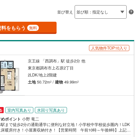
島根
岡山
広島
山口
釜石線
(
0
)
聖蹟桜ケ丘
8
)
(
12
)
(
13
)
(
3
)
(
7
)
(
15
)
(
15
)
並び替え
ダイニング15畳以上
花輪線
(
0
)
香川
愛媛
高知
保存した条件を見る
磐越東線
(
87
)
資料をもらう
無料
佐賀
長崎
熊本
大分
施工・品質・工法関連
陸羽東線
(
5
)
人気物件TOP10入り
震、制震構造
設計住宅性能評価付き
6
)
米坂線
(
0
)
（
7
）
京王線 「西調布」駅 徒歩2分 他
五能線
(
0
)
この条件で検索する
この条件で検索する
この条件で検索する
この条件で検索する
この条件で検索する
この条件で検索する
市区町村以下を選択
市区町村を選択す
駅を選択する
東京都調布市上石原2丁目
住宅
（
0
）
大規模（総区画数50戸以上）
0
)
白新線
(
0
)
2LDK/地上2階建
（
0
）
土地
50.72m
/
建物
49.99m
2
2
越後線
(
0
)
ライン（宇都宮～逗子）
湘南新宿ライン（前橋～小田原）
(
613
)
駅が始発駅
（
5
）
海まで2km以内
（
0
）
室内写真あり
水回り写真あり
る
)
内房線
(
187
)
全体
すめポイント
小野 竜二
)
鹿島線
(
6
)
布駅まで徒歩2分の通勤通学に便利な好立地！小学校中学校徒歩圏内！LDK
に床暖房付き！小屋裏収納付き！【営業時間 午前10時～午後8時】上記時
（
1
）
バリアフリー住宅
（
14
）
お電話が繋がりやすくなっております。人気物件には特にお問い合わせが
)
東海道本線
(
144
)