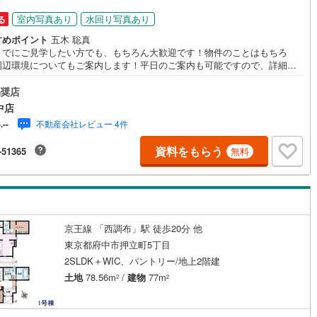
44
)
宮崎空港線
(
0
)
室内写真あり
水回り写真あり
る
すめポイント
五木 聡真
線
(
243
)
上越新幹線
(
123
)
までにご見学したい方でも、もちろん大歓迎です！物件のことはもちろ
周辺環境についてもご案内します！平日のご案内も可能ですので、詳細は
線
(
141
)
北陸新幹線
(
123
)
お問い合わせくださいませ！
奨店
線
(
59
)
北陸新幹線（JR西日本）
(
0
)
中店
幹線
(
8
)
不動産会社レビュー 4件
-.--
資料をもらう
-51365
無料
地下鉄南北線
(
0
)
札幌市営地下鉄東西線
(
0
)
下鉄南北線
(
148
)
仙台市地下鉄東西線
(
55
)
ロ丸ノ内線
(
43
)
東京メトロ丸ノ内方南支線
(
8
)
京王線 「西調布」駅 徒歩20分 他
ロ東西線
(
56
)
東京メトロ千代田線
(
48
)
東京都府中市押立町5丁目
2SLDK＋WIC、パントリー/地上2階建
ロ半蔵門線
(
0
)
東京メトロ南北線
(
28
)
土地
78.56m
/
建物
77m
2
2
線
(
4
)
都営三田線
(
32
)
戸線
(
33
)
横浜市営地下鉄ブルーライン
(
228
)