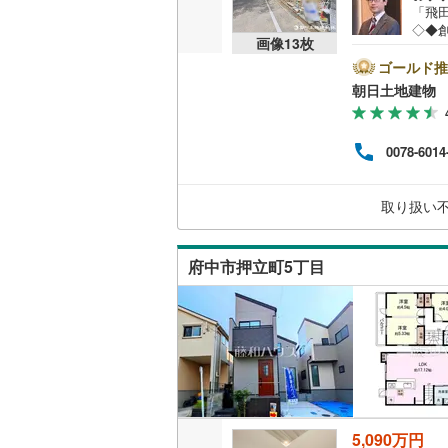
「飛
越美北線
(
◇◆
販売、価格、
画像
13
枚
ご売
氷見線
(
0
)
しポ
ゴールド推
即入居可
ビニ
朝日土地建物 
街に
紀勢本線（
めな
オンライン対
空間
桜島線
(
1
)
0078-6014
す。
オンライ
相談
加古川線
(
い！
取り扱い
赤穂線
(
4
)
オンライ
宇野線
(
5
)
府中市押立町5丁目
福塩線
(
0
)
岩徳線
(
0
)
小野田線
(
舞鶴線
(
0
)
木次線
(
0
)
5,090万円