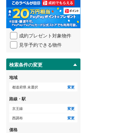
取
3階建て以上
（
1
）
る
武蔵野線
(
611
)
・
条
横須賀線
(
109
)
件
を
青梅線
(
109
)
成約プレゼント対象物件
マ
イ
小海線
(
0
)
見学予約できる物件
ペ
ー
京浜東北線
(
671
)
ジ
に
検索条件の変更
総武線
(
251
)
保
存
御殿場線
(
68
)
地域
す
る
中央本線（JR東海）
(
383
)
都道府県 未選択
変更
太多線
(
29
)
路線・駅
名松線
(
0
)
京王線
変更
西調布
変更
東海道本線（JR西日本）
(
42
)
価格
小浜線
(
0
)