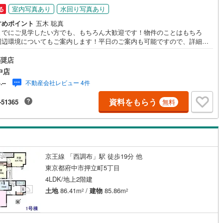
室内写真あり
水回り写真あり
る
)
片町線
(
6
)
すめポイント
五木 聡真
関西空港線
(
0
)
までにご見学したい方でも、もちろん大歓迎です！物件のことはもちろ
周辺環境についてもご案内します！平日のご案内も可能ですので、詳細は
東線
(
0
)
本四備讃線
(
2
)
お問い合わせくださいませ！
奨店
予土線
(
0
)
中店
不動産会社レビュー 4件
-.--
徳島線
(
0
)
資料をもらう
-51365
無料
)
土讃線
(
0
)
線
(
445
)
香椎線
(
123
)
肥薩線
(
3
)
京王線 「西調布」駅 徒歩19分 他
142
)
唐津線
(
34
)
東京都府中市押立町5丁目
12
)
大村線
(
13
)
4LDK/地上2階建
土地
86.41m
/
建物
85.86m
2
2
13
)
日豊本線
(
94
)
吉都線
(
0
)