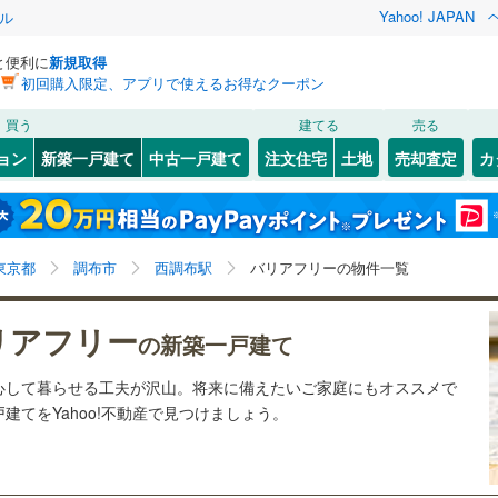
Yahoo! JAPAN
ル
と便利に
新規取得
初回購入限定、アプリで使えるお得なクーポン
検索条件を保存しました
買う
建てる
売る
0
)
札沼線
(
0
)
ョン
新築一戸建て
中古一戸建て
注文住宅
土地
売却査定
カ
この検索条件の新着物件通知は、
マイページ
から設定できます。
室蘭本線
(
0
)
1
）
オール電化
（
0
）
岩手
宮城
秋田
山形
0
)
富良野線
(
0
)
谷
(
1
)
(
1
)
(
4
)
(
7
)
(
9
)
(
7
)
台以上
（
0
）
ビルトインガレージ
（
0
）
)
西調布駅、価格未定を含む、建築条件付き土地を含む、
神奈川
埼玉
千葉
茨城
0
)
釧網本線
(
0
)
東京都
調布市
西調布駅
バリアフリーの物件一覧
タ付インターホン
防犯カメラ
（
8
）
間取り未定を含む、バリアフリー住宅
6
)
水郡線
(
171
)
長野
富山
石川
福井
リアフリー
の新築一戸建て
)
(
7
)
(
8
)
(
21
)
(
14
)
(
8
)
(
4
)
1
)
上越線
(
1
)
建ち方、日当たり
閉じる
閉じる
お気に入りリストを見る
お気に入りリストを見る
閉じる
閉じる
岐阜
静岡
三重
心して暮らせる工夫が沢山。将来に備えたいご家庭にもオススメで
検索条件を保存する
)
水戸線
(
19
)
以上
（
3
）
角地
（
5
）
てをYahoo!不動産で見つけましょう。
)
仙山線
(
59
)
マイページ
兵庫
京都
滋賀
奈良
10
）
気仙沼線
(
0
)