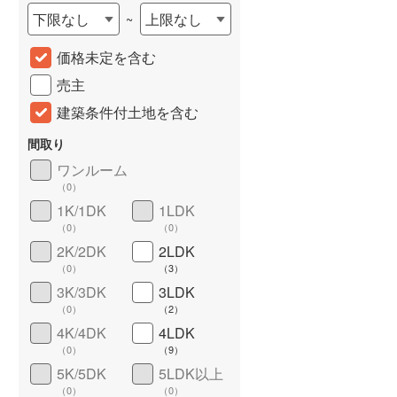
下限なし
上限なし
~
城端線
(
0
)
価格未定を含む
関西本線（JR西日本）
(
91
)
売主
大阪環状線
(
0
)
建築条件付土地を含む
山陽本線（JR西日本）
(
168
)
間取り
姫新線
(
19
)
ワンルーム
（
0
）
吉備線
(
3
)
詳しく見る
1K/1DK
1LDK
芸備線
(
0
)
（
0
）
（
0
）
2K/2DK
2LDK
可部線
(
0
)
（
0
）
（
3
）
宇部線
(
0
)
3K/3DK
3LDK
（
0
）
（
2
）
山陰本線
(
0
)
4K/4DK
4LDK
（
0
）
（
9
）
境線
(
0
)
5K/5DK
5LDK以上
奈良線
(
31
)
（
0
）
（
0
）