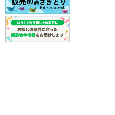
イン
(
0
)
しなの鉄道
(
4
)
津軽鉄道
(
0
)
三陸鉄道リアス線
(
0
)
仙台空港アクセス線
(
43
)
松本電鉄上高地線
(
0
)
関東鉄道常総線
(
23
)
銚子電気鉄道
(
3
)
上信電鉄上信線
(
6
)
埼玉新都市交通伊奈線
(
286
)
京成成田高速鉄道アクセス線
(
13
)
京成千葉線
(
62
)