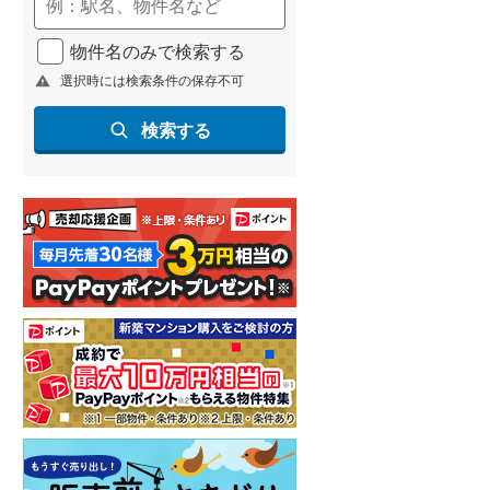
(
81
)
物件名のみで検索する
名古屋市営地下鉄鶴舞線
(
148
)
選択時には検索条件の保存不可
名古屋市営地下鉄名港線
(
22
)
検索する
OsakaMetro長堀鶴見緑地線
(
0
)
OsakaMetro谷町線
(
0
)
OsakaMetro千日前線
(
0
)
神戸市営地下鉄海岸線
(
9
)
福岡市地下鉄七隈線
(
124
)
函館市電宝来・谷地頭線
(
0
)
真岡鐵道
(
2
)
山形鉄道フラワー長井線
(
0
)
えちごトキめき鉄道妙高はねうまラ