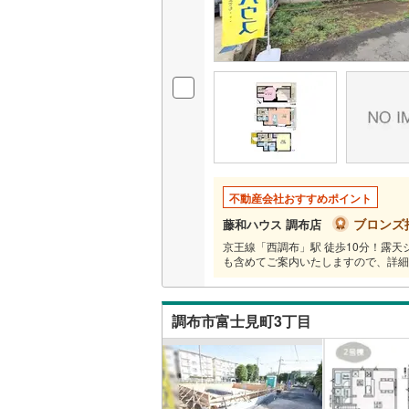
いすみ鉄
IGRいわ
弘南鉄道
由利高原
長野電鉄
不動産会社おすすめポイント
宇都宮ラ
ブロンズ
藤和ハウス 調布店
京王線「西調布」駅 徒歩10分！露
鹿島臨海
も含めてご案内いたしますので、詳細
小湊鐵道
(
上毛電気
調布市富士見町3丁目
流鉄流山
京成本線
(