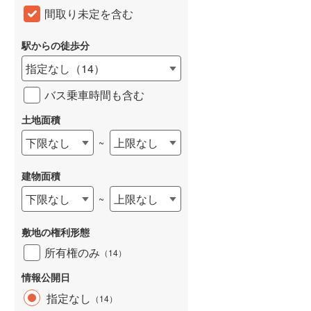
間取り未定を含む
和歌山線
(
50
)
東西線
(
10
)
駅からの徒歩分
指定なし
（
14
）
予讃線
(
0
)
バス乗車時間も含む
高徳線
(
0
)
土地面積
牟岐線
(
0
)
下限なし
上限なし
~
山陽本線（JR九州）
(
15
)
篠栗線
(
93
)
建物面積
指宿枕崎線
(
4
)
下限なし
上限なし
~
筑肥線
(
52
)
敷地の権利形態
久大本線
(
37
)
所有権のみ
（
14
）
日田彦山線
(
68
)
情報公開日
指定なし
（
14
）
筑豊本線
(
134
)