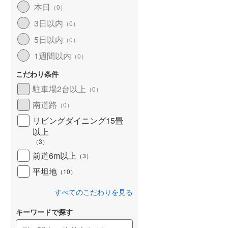
本日
（
0
）
北海道新幹線
(
0
)
3日以内
（
0
）
山形新幹線
(
215
)
5日以内
（
0
）
東海道新幹線
(
354
)
1週間以内
（
0
）
九州新幹線
(
32
)
こだわり条件
駐車場2台以上
（
0
）
南道路
（
0
）
札幌市営地下鉄東豊線
(
0
)
リビングダイニング15畳
以上
東京メトロ銀座線
(
0
)
（
3
）
東京メトロ日比谷線
(
8
)
前道6m以上
（
3
）
東京メトロ有楽町線
(
76
)
平坦地
（
10
）
東京メトロ副都心線
(
77
)
すべてのこだわりを見る
都営新宿線
(
50
)
キーワードで探す
横浜市営地下鉄グリーンライン