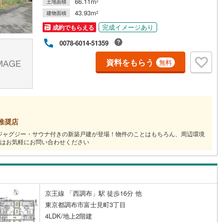
66.11m
土地面積
2
43.93m
建物面積
2
道
(
0
)
北越急行ほくほく線
(
0
)
完成イメージあり
成約でもらえる
0078-6014-51359
て銀河鉄道
(
0
)
青い森鉄道
(
1
)
資料をもらう
弘南線
(
0
)
弘南鉄道大鰐線
(
0
)
無料
鉄道鳥海山ろく線
(
0
)
福島交通飯坂線
(
8
)
長野線
(
1
)
上田電鉄別所線
(
1
)
イトレール
(
56
)
関東鉄道竜ケ崎線
(
12
)
推奨店
天ジャグジー・サウナ付きの新築戸建が登場！物件のことはもちろん、周辺環境
鉄道大洗鹿島線
(
67
)
ひたちなか海浜鉄道湊線
(
38
)
はお気軽にお問い合わせください
32
)
千葉都市モノレール
(
106
)
鉄道上毛線
(
0
)
秩父鉄道
(
2
)
線
(
52
)
つくばエクスプレス
(
174
)
京王線 「西調布」駅 徒歩16分 他
東京都調布市富士見町3丁目
183
)
京成押上線
(
4
)
4LDK/地上2階建