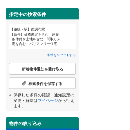
田沢湖線
(
0
)
(
20
)
(
21
)
(
67
)
指定中の検索条件
八戸線
(
2
)
磐越西線
(
51
)
路線・駅
西調布駅
宮崎
鹿児島
沖縄
条件
価格未定を含む、建築
陸羽西線
(
0
)
条件付き土地を含む、間取り未
定を含む、バリアフリー住宅
住宅性能評価付き
（
1
）
左沢線
(
0
)
条件をリセットする
津軽線
(
0
)
する
る
条件をリセットする
条件をリセットする
条件をリセットする
条件をリセットする
条件をリセットする
条件をリセットする
こ
信越本線
(
3
)
新着物件通知を受け取る
の
検
弥彦線
(
0
)
索
検索条件を保存する
条
総武本線
(
166
)
件
保存した条件の確認・通知設定の
小学校まで1km以内
（
5
）
で
変更・解除は
マイページ
から行え
通
ます。
京葉線
(
67
)
知
を
久留里線
(
70
)
受
物件の絞り込み
間取り変更可能
（
0
）
け
山手線
(
19
)