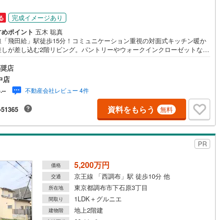
完成イメージあり
る
営地下鉄東山線
(
220
)
名古屋市営地下鉄名城線
(
142
)
すめポイント
五木 聡真
線「飛田給」駅徒歩15分！コミュニケーション重視の対面式キッチン暖か
営地下鉄桜通線
(
190
)
名古屋市営地下鉄上飯田線
(
34
)
差しが差し込む2階リビング。パントリーやウォークインクローゼットなど
納が充実お気軽にお問い合わせください！
地下鉄烏丸線
(
0
)
京都市営地下鉄東西線
(
3
)
奨店
中店
tro今里筋線
(
0
)
OsakaMetro御堂筋線
(
2
)
不動産会社レビュー 4件
-.--
tro四つ橋線
(
0
)
OsakaMetro中央線
(
0
)
資料をもらう
-51365
無料
tro堺筋線
(
0
)
神戸市営地下鉄西神・山手線
(
45
)
下鉄空港線
(
34
)
福岡市地下鉄箱崎線
(
1
)
PR
0
)
函館市電
(
0
)
5,200万円
価格
京王線 「西調布」駅 徒歩10分 他
交通
りび鉄道
(
0
)
わたらせ渓谷鐵道
(
0
)
東京都調布市下石原3丁目
所在地
行
(
35
)
会津鉄道
(
1
)
1LDK＋グルニエ
間取り
地上2階建
建物階
縦貫鉄道
(
0
)
しなの鉄道北しなの線
(
1
)