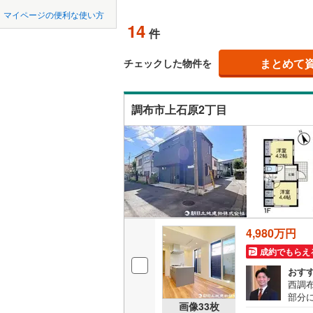
中国
LD
鳥取
北上線
(
0
)
(
8
)
(
23
)
(
1
マイページの便利な使い方
14
リビング
件
山田線
(
0
)
四国
徳島
（
3
）
大湊線
(
0
)
まとめて
チェックした物件を
九州・沖縄
福岡
構造・規模・
只見線
(
1
)
調布市上石原2丁目
耐震、免
奥羽本線
(
（
7
）
男鹿線
(
0
)
0
0
0
0
0
0
該当物件
該当物件
該当物件
該当物件
該当物件
該当物件
件
件
件
件
件
件
長期優良
羽越本線
(
飯山線
(
0
)
立地
湘南新宿
4,980万円
(
602
)
最寄りの
成約でもらえ
外房線
(
91
間取り、居室
おす
成田線
(
72
西調
部分
吹き抜け
画像
33
枚
間は
東金線
(
18