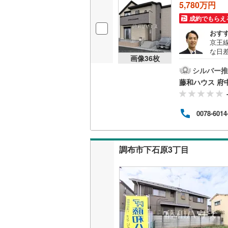
5,780万円
成約でもらえ
名古屋市
おす
京王
名古屋市
な日
画像
36
枚
の収
京都市営
シルバー推
藤和ハウス 府
OsakaMe
OsakaMe
0078-6014
OsakaMe
福岡市地
調布市下石原3丁目
私鉄・その他
札幌市電
(
道南いさ
阿武隈急
秋田内陸