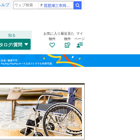
ヘルプ
琵琶湖三市同時花火 発表
検索
お気に入り
最近見た
マイ
知る
物件
物件
ページ
千歳線
(
0
)
タログ/質問
日高本線
(
0
)
トイレ２か所
（
10
）
福島
宗谷本線
(
0
)
(
4
)
(
5
)
(
18
)
太陽光発電システム
（
9
）
栃木
群馬
山梨
東北本線
(
813
)
川越線
(
277
)
(
7
)
(
3
)
(
0
)
吾妻線
(
0
)
日光線
(
66
)
南道路
（
0
）
仙石線
(
74
)
和歌山
大船渡線
(
0
)