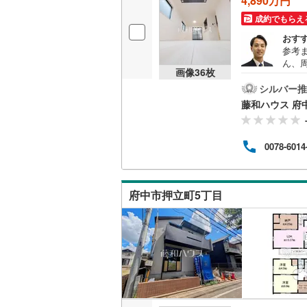
4,890万円
後藤寺線
(
成約でもらえ
おす
東北新幹
参考
ん、
秋田新幹
画像
36
枚
是非
シルバー推
山陽新幹
藤和ハウス 府
西九州新
0078-6014
地下鉄
札幌市営
仙台市地
府中市押立町5丁目
東京メト
東京メト
東京メト
都営浅草
都営大江