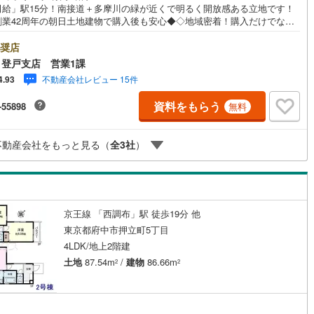
田給」駅15分！南接道＋多摩川の緑が近くで明るく開放感ある立地です！
0
)
七尾線
(
0
)
創業42周年の朝日土地建物で購入後も安心◆◇地域密着！購入だけでなく
契約、入居関連など
却もしっかりとサポートします！◇◆【朝日土地建物 登戸支店】イチ押
高山本線（JR西日本）
(
0
)
イント！◆◇【府中市押立町5】■「飛田給」駅徒歩15分！スーパーやコン
奨店
能
（
9
）
・小学校も徒歩15分以内に集まる、毎日便利な立地条件です。■閑静な住宅
登戸支店 営業1課
位置する南接道の土地につき、日当たり・開放感良好！多摩川の自然を眺
JR西日本）
(
0
)
湖西線
(
0
)
不動産会社レビュー 15件
4.93
がら、ゆったりお過ごしいただけます。■室内は大型収納を随所に設置し、
応
を有効に使える間取り！耐震性や省エネにも配慮した、永住仕様の戸建で
福知山線
(
92
)
資料をもらう
-55898
無料
☆土日に限らず平日いつでもご案内できます♪住宅ローン・お住み替えのご
ン内見(相談)可
（
14
）
IT重説可
（
2
）
も無料です。お電話・インターネットからお気軽にお問い合わせくださ
1
)
播但線
(
21
)
不動産会社をもっと見る（
全
3
社
）
津山線
(
3
)
ン対応とは？
伯備線
(
3
)
呉線
(
0
)
京王線 「西調布」駅 徒歩19分 他
山口線
(
0
)
東京都府中市押立町5丁目
4LDK/地上2階建
0
)
美祢線
(
0
)
土地
87.54m
/
建物
86.66m
2
2
因美線
(
0
)
草津線
(
3
)