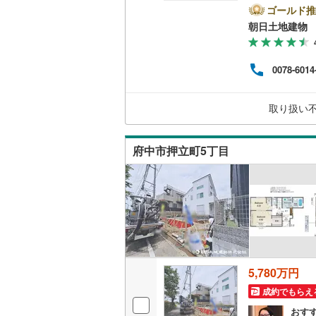
集中
ゴールド推
二世帯向
より
南武線
(
11
朝日土地建物 
式会
サービス
会社
横浜線
(
66
サポ
0078-6014
せく
キッチン
相模線
(
41
ます
も同
五日市線
(
独立型キ
取り扱い
篠ノ井線
(
浴室
府中市押立町5丁目
常磐線（
浴室乾燥
伊東線
(
0
)
バルコニー、
身延線
(
32
ウッドデ
武豊線
(
10
関西本線（
収納
5,780万円
参宮線
(
0
)
成約でもらえ
ウォーク
大糸線（J
（
2
）
おす