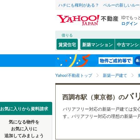
ハチにも権利がある？ ペルーの新しいルー
IDでもっ
ログイン
借りる
北海道
JR
北海道
函館本線
(
こだわり条件
設備
賃貸住宅
新築マンション
中古マンシ
石勝線
(
0
)
床暖房
（
東北
青森
根室本線
(
幡ケ
(
0
)
(
0
)
駐車場2
(
2
関東
東京
石北本線
(
Yahoo!不動産トップ
新築一戸建て
ＴＶモニ
（
14
）
常磐線
(
50
信越・北陸
新潟
バ
西調布駅（東京都）の
つつじケ丘
(
25
)
(
9
高崎線
(
48
配置、向き、
東海
愛知
お気に入りから資料請求
バリアフリー対応の新築一戸建ては安
両毛線
(
12
前道6m
す。バリアフリー対応の理想の新築一戸建
(
14
)
烏山線
(
46
気になる物件を
近畿
大阪
平坦地
（
お気に入りに
石巻線
(
4
)
追加してみましょう