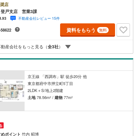
するため、お早めにお電話下さいませ。「室内・現地見学をする」ボタン
奨店
け
（
0
）
平屋・1階建て
（
0
）
ご予約をいただくとご見学がスムーズです。【創業42年】朝日土地建物株
8
)
鶴見線
(
7
)
登戸支店 営業3課
社は、神奈川県・東京都・埼玉県の不動産を中心に取り扱っている不動産
ルーム（納戸）
（
3
）
不動産会社レビュー 15件
4.93
です。おかげさまで創業42年の信頼と安心でお客様の住まい探しを全力で
2
)
根岸線
(
47
)
ートいたします。不動産に関わるご質問ご相談など、お気軽にお問い合わ
資料をもらう
-58622
無料
ださい。【とことん納得】当社では担当営業が物件情報をご紹介しており
8
)
中央本線（JR東日本）
(
454
)
。その後の物件のご説明、資金計画、税金相談などについては、担当課長
席してご説明させていただきます。
78
)
八高線
(
254
)
ッチン
（
0
）
対面キッチン
（
13
）
不動産会社をもっと見る（
全
3
社
）
2
)
大糸線（JR東日本）
(
0
)
各駅停車）
(
172
)
埼京線
(
322
)
機あり
（
14
）
京王線 「西調布」駅 徒歩20分 他
東海道本線（JR東海）
(
920
)
東京都府中市押立町5丁目
庭
)
飯田線
(
163
)
2LDK＋S/地上2階建
土地
78.56m
/
建物
77m
2
2
ッキあり
（
0
）
6
)
高山本線（JR東海）
(
35
)
JR東海）
(
177
)
紀勢本線（JR東海）
(
0
)
博多南線
(
84
)
る
インクローゼット
床下収納
（
5
）
R西日本）
(
0
)
北陸本線
(
1
)
すめポイント
竹内 昭博