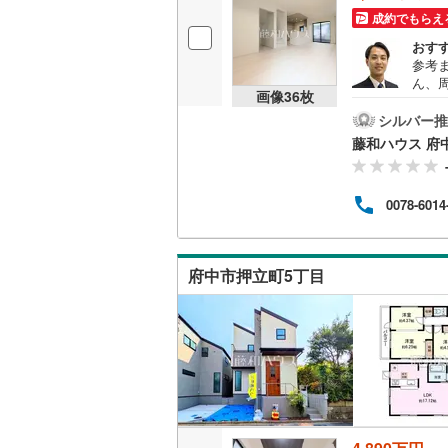
成約でもらえ
桜井線
(
86
おす
阪和線
(
1
)
参考
ん、
画像
36
枚
おおさか
是非
シルバー推
内子線
(
0
)
藤和ハウス 府
鳴門線
(
0
)
0078-6014
土讃線
(
11
鹿児島本
府中市押立町5丁目
三角線
(
7
)
長崎本線
(
佐世保線
(
豊肥本線
(
日南線
(
0
)