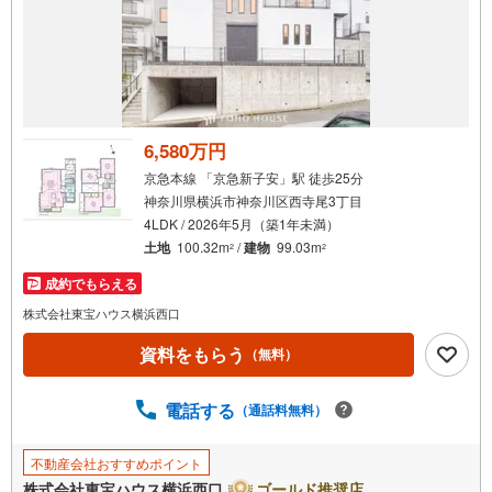
6,580万円
京急本線 「京急新子安」駅 徒歩25分
神奈川県横浜市神奈川区西寺尾3丁目
4LDK / 2026年5月（築1年未満）
土地
100.32m
/
建物
99.03m
2
2
成約でもらえる
株式会社東宝ハウス横浜西口
資料をもらう
（無料）
電話する
（通話料無料）
不動産会社おすすめポイント
株式会社東宝ハウス横浜西口
ゴールド推奨店