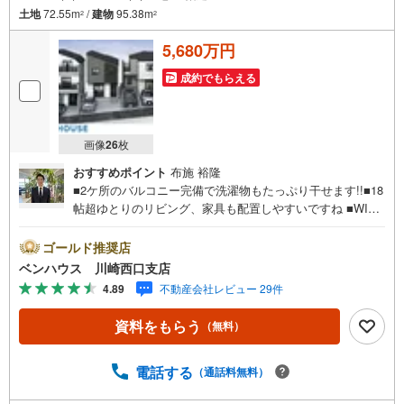
土地
72.55m
/
建物
95.38m
2
2
5,680万円
成約でもらえる
画像
26
枚
おすすめポイント
布施 裕隆
■2ケ所のバルコニー完備で洗濯物もたっぷり干せます!!■18
帖超ゆとりのリビング、家具も配置しやすいですね ■WIC
やパントリーに各居室収納完備でどちらのお部屋もスッキ
リ片付きます■ご見学をご希望のお客様、平日・休日問わず
ゴールド推奨店
ご対応させていただきます。■また、オンライン案内・相談
ベンハウス 川崎西口支店
などにも対応しております。 どうぞ お気軽にご連絡下
4.89
不動産会社レビュー 29件
さい。その他にも・・・●「この物件以外にも何件か一緒に
物件を見てみたい」●「私はローンいくら借りられるのだろ
資料をもらう
（無料）
う？」●「買替えなので、自宅がいくらで売却できるか知り
たい」 ●「車のローンがあるけど大丈夫かな？」●「頭金
は、どれくらいないと買えないの？」●「自営業者はローン
電話する
（通話料無料）
通りにくいって本当？」などなど、住宅購入はわからない