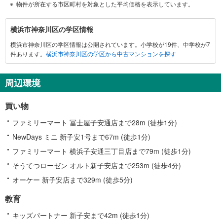
物件が所在する市区町村を対象とした平均価格を表示しています。
横
横浜市神奈川区の学区情報
浜
横浜市神奈川区の学区情報は公開されています。小学校が19件、中学校が7
市
件あります。
横浜市神奈川区の学区から中古マンションを探す
神
奈
川
周辺環境
区
に
買い物
関
す
ファミリーマート 冨士屋子安通店まで28m (徒歩1分)
る
NewDays ミニ 新子安1号まで67m (徒歩1分)
情
ファミリーマート 横浜子安通三丁目店まで79m (徒歩1分)
報
そうてつローゼン オルト新子安店まで253m (徒歩4分)
オーケー 新子安店まで329m (徒歩5分)
教育
キッズパートナー 新子安まで42m (徒歩1分)