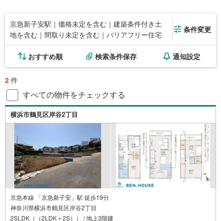
京急新子安駅｜価格未定を含む｜建築条件付き土
条件変更
地を含む｜間取り未定を含む｜バリアフリー住宅
おすすめ順
検索条件保存
通知設定
2
件
すべての物件をチェックする
横浜市鶴見区岸谷2丁目
京急本線 「京急新子安」駅 徒歩19分
神奈川県横浜市鶴見区岸谷2丁目
2SLDK（（2LDK＋2S）） / 地上3階建