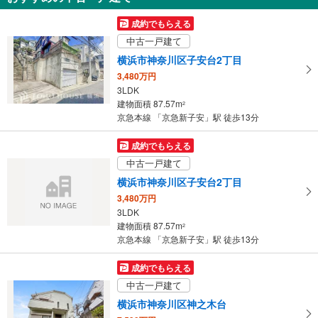
を
受
成約でもらえる
け
中古一戸建て
取
横浜市神奈川区子安台2丁目
る
3,480万円
・
3LDK
条
建物面積 87.57m
2
件
京急本線 「京急新子安」駅 徒歩13分
を
マ
成約でもらえる
イ
中古一戸建て
ペ
横浜市神奈川区子安台2丁目
ー
3,480万円
ジ
3LDK
に
建物面積 87.57m
2
保
京急本線 「京急新子安」駅 徒歩13分
存
す
成約でもらえる
る
中古一戸建て
横浜市神奈川区神之木台