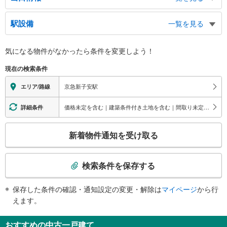
出口
駅設備
一覧を見る
子安通１～３丁目、守屋町１～３丁目、第一京浜方面（国道１５号）、オルト
ヨコハマ、新子安１・２丁目、入江１・２丁目、ＪＲ新子安駅
バリアフリー状況
気になる物件がなかったら
条件を変更しよう！
※段差なしでの移動経路
（○：有り △：要駅員設備 ×：無し）
現在の検索条件
地上⇔改札⇔ホーム：○
エレベータ
京急新子安駅
エリア/路線
・各ホーム⇔改札
・改札⇔地上
価格未定を含む｜建築条件付き土地を含む｜間取り未定を含む｜バリアフリー住宅
詳細条件
トイレ
こ
《多機能トイレ》
新着物件通知を受け取る
・有り
の
スロープ
検
索
・各ホーム⇔エレベータ
検索条件を保存する
その他
条
件
・ＡＥＤ
保存した条件の確認・通知設定の変更・解除は
マイページ
から行
で
えます。
通
知
おすすめの中古一戸建て