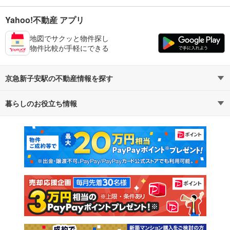
Yahoo!不動産 アプリ
地図でサクッと物件探し
物件比較が手軽にできる
京急新子安駅の不動産情報を探す
暮らしのお役立ち情報
不動産・住宅
賃貸住宅
マンションカタログ
教えて！住まいの先生
新築マンション
中古マンション
新築一戸建て
中古一戸建て
注文住宅
土地
売却査定