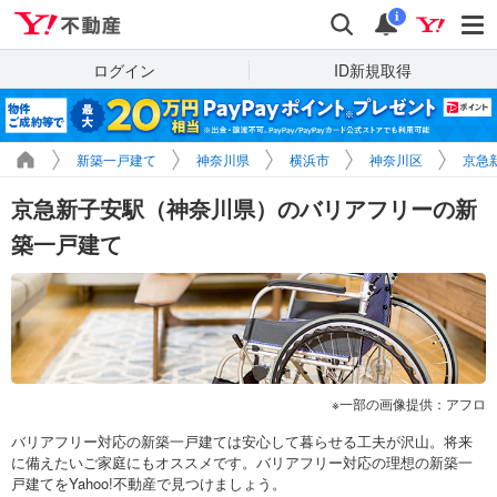
Yahoo!不動産
検索
通知
i
ログイン
ID新規取得
新築一戸建て
神奈川県
横浜市
神奈川区
京急
京急新子安駅（神奈川県）のバリアフリーの新
築一戸建て
一部の画像提供：アフロ
バリアフリー対応の新築一戸建ては安心して暮らせる工夫が沢山。将来
に備えたいご家庭にもオススメです。バリアフリー対応の理想の新築一
戸建てをYahoo!不動産で見つけましょう。