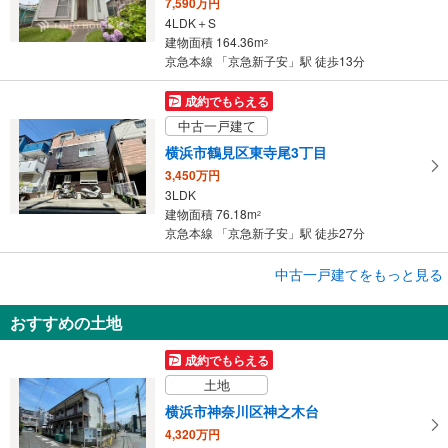
7,590万円
4LDK＋S
建物面積 164.36m
2
京急本線 「京急新子安」駅 徒歩13分
成約でもらえる
中古一戸建て
横浜市鶴見区東寺尾3丁目
3,450万円
3LDK
建物面積 76.18m
2
京急本線 「京急新子安」駅 徒歩27分
成約でもらえる
中古一戸建てをもっと見る
中古一戸建て
おすすめの土地
横浜市神奈川区子安台2丁目
3,480万円
成約でもらえる
3LDK
土地
建物面積 87.57m
2
京急本線 「京急新子安」駅 徒歩13分
横浜市神奈川区神之木台
4,320万円