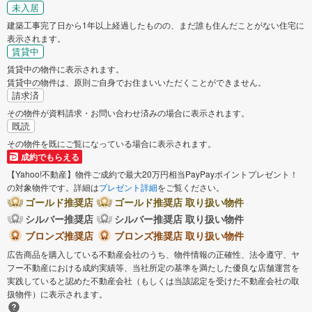
未入居
建築工事完了日から1年以上経過したものの、まだ誰も住んだことがない住宅に
表示されます。
賃貸中
賃貸中の物件に表示されます。
賃貸中の物件は、原則ご自身でお住まいいただくことができません。
請求済
その物件が資料請求・お問い合わせ済みの場合に表示されます。
既読
その物件を既にご覧になっている場合に表示されます。
成約でもらえる
【Yahoo!不動産】物件ご成約で最大20万円相当PayPayポイントプレゼント！
の対象物件です。詳細は
プレゼント詳細
をご覧ください。
ゴールド推奨店
ゴールド推奨店 取り扱い物件
シルバー推奨店
シルバー推奨店 取り扱い物件
ブロンズ推奨店
ブロンズ推奨店 取り扱い物件
広告商品を購入している不動産会社のうち、物件情報の正確性、法令遵守、ヤ
フー不動産における成約実績等、当社所定の基準を満たした優良な店舗運営を
実践していると認めた不動産会社（もしくは当該認定を受けた不動産会社の取
扱物件）に表示されます。