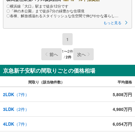
〇横浜線「大口」駅まで徒歩12分です
〇「神の木公園」まで徒歩7分の緑豊かな住環境
〇各棟、解放感溢れるスタイリッシュな住空間で伸びやかな暮らし
ーーーーYahoo！ 不動産キャンペーン対象店舗ーーーー
もっと見る
当店で物件を成約するとPayPayボーナスライトがもらえる
「Yahoo！ 不動産 物件ご成約キャンペーン」の対象になります。
「資料をもらう」「見学予約をする」ボタンからお問い合わせください。
1
※必ずYahoo！ JAPAN IDでログインしてください。
※PayPayボーナスライトは出金と譲渡はできません。有効期限は付与日か
ら60日です。
1
〜
2
件
前へ
次へ
ーーーーーーーーーーーーーーーーーーーーーーーーーー
/
2
件
紹介金融機関/都市銀行
利率/年利 0.95％（変動金利）
※上記金利は 2026年8月時点 のものであり、実際の適用金利は融資実行時
京急新子安駅の間取りごとの価格相場
のものとなります。金利情勢により表記の返済額と異なる場合がありま
す。
間取り（該当物件数）
平均価格
ーーーーーーーーーーーーーーーーーーーーーーーーー
2LDK
（
7
件）
5,808万円
3LDK
（
2
件）
4,980万円
4LDK
（
7
件）
6,054万円