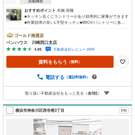
画像
26
枚
おすすめポイント
布施 裕隆
■キッチン近くにランドリーがあり効率的に家事ができます
■作業効率の良いL字型キッチン■WICやパントリーに各居
室収納完備でどちらのお部屋もスッキリ片付きます■全室二
面採光で明るく通風も良好■ご見学をご希望のお客様、平
ゴールド推奨店
日・休日問わず ご対応させていただきます。■また、オン
ベンハウス 川崎西口支店
ライン案内・相談などにも対応しております。 どうぞ
4.89
不動産会社レビュー 29件
お気軽にご連絡下さい。その他にも・・・●「この物件以外
にも何件か一緒に物件を見てみたい」●「私はローンいくら
資料をもらう
（無料）
借りられるのだろう？」●「買替えなので、自宅がいくらで
売却できるか知りたい」 ●「車のローンがあるけど大丈夫
かな？」●「頭金は、どれくらいないと買えないの？」●
電話する
（通話料無料）
「自営業者はローン通りにくいって本当？」などなど、住
宅購入はわからないことばかり・・・。ご安心ください!!お
取り扱い不動産会社をもっと見る（
全
3
社
）
力になれる事がございましたら、誠心誠意 お手伝いをさせ
ていただきます。【ベンハウス】にお任せ下さい！
横浜市神奈川区西寺尾3丁目
PR