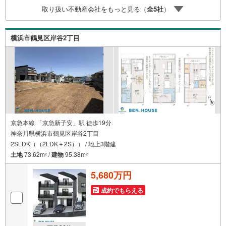
ことばかり・・・。ご安心ください!!お力になれる事がござ
取り扱い不動産会社をもっと見る（
全
5
社
）
いましたら、誠心誠意 お手伝いをさせていただきます。
【ベンハウス】にお任せ下さい！
横浜市鶴見区岸谷2丁目
京急本線 「京急新子安」駅 徒歩19分
神奈川県横浜市鶴見区岸谷2丁目
2SLDK（（2LDK＋2S）） / 地上3階建
土地
73.62m
/
建物
95.38m
2
2
5,680万円
成約でもらえる