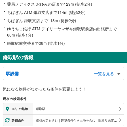
薬局メディクス おゆみの店まで129m (徒歩2分)
ちばぎん ATM 鎌取支店まで114m (徒歩2分)
ちばぎん 鎌取支店まで118m (徒歩2分)
ゆうちょ銀行 ATM デイリーヤマザキ鎌取駅前店内出張所まで
60m (徒歩1分)
鎌取駅前交番まで28m (徒歩1分)
鎌取駅の情報
駅設備
一覧を見る
バリアフリー状況
気になる物件がなかったら
条件を変更しよう！
※段差なしでの移動経路
（○：有り △：要駅員設備 ×：無し）
現在の検索条件
地上⇔改札⇔ホーム：○
エレベータ
鎌取駅
エリア/路線
・ホーム⇔改札
・改札⇔北口
価格未定を含む｜建築条件付き土地を含む｜間取り未定を含む｜小学校まで1km以内
詳細条件
・改札⇔南口