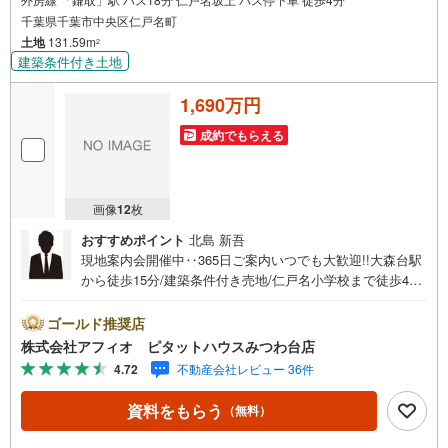
千葉県千葉市中央区仁戸名町
土地
131.59m
2
建築条件付き土地
1,690万円
成約でもらえる
画像
12
枚
おすすめポイント
北島 新吾
現地案内会開催中‥365日ご案内いつでも大歓迎!!大森台駅
から徒歩15分/建築条件付き売地/仁戸名小学校まで徒歩4
分！■小中学校まで徒歩10分以内、徒歩10分以内にコンビ
ニ・スーパー・ドラックストアが揃う生活しやすい環境■敷
ゴールド推奨店
地面積39.8坪■間口11m■建ぺい率60％容積率200％■都市ガ
株式会社アフィオ ピタットハウスみつわ台店
ス・上下水道ありお客様の笑顔のために。千葉県の不動産
4.72
不動産会社レビュー 36件
のことなら株式会社アフィオにお任せください。お客様の
一生の宝物になるお家探しの、心強いパートナーになれる
資料をもらう
（無料）
よう全力でサポート致します。ご見学やご相談には迅速に
ご対応致します。お気軽にお問合せ下さいませ。‥幣社HP