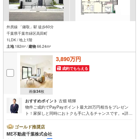
外房線 「鎌取」駅 徒歩60分
千葉県千葉市緑区高田町
1LDK / 地上1階
土地
182m
/
建物
66.24m
2
2
3,890万円
成約でもらえる
画像
34
枚
おすすめポイント
古畑 晴輝
物件ご成約でPayPayポイント最大20万円相当をプレゼン
ト！家探しと同時におトクも手に入るチャンスです。※詳し
い条件は説明ページをご確認ください。『本日ご案内OK』
送迎無料！頭金なし・銀行比較＆相談可！ テレビで紹介さ
ゴールド推奨店
れた『やどかリッチ』使えます！豊かに過ごすには『イン
ME不動産千葉株式会社
テリア』家具や家電と『エクステリア』カーポートや楽し