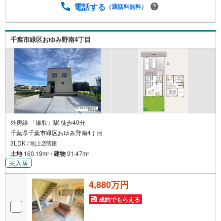
リニューアル‥・豊富な物件数で、ご希望のお家探しが
電話する
（通話料無料）
楽々できます。・売却のご相談も秘密厳守でスピーディー
に対応。‥株式会社アフィオで今すぐ検索‥
千葉市緑区おゆみ野南4丁目
外房線 「鎌取」駅 徒歩40分
千葉県千葉市緑区おゆみ野南4丁目
3LDK / 地上2階建
土地
160.19m
/
建物
91.47m
2
2
未入居
4,880万円
成約でもらえる