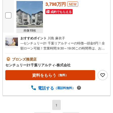
3,798万円
NEW
成約でもらえる
画像
15
枚
おすすめポイント
川島 麻衣子
---センチュリー21 千葉リアルティーの特徴---頭金0円！全
額ローン可能！営業時間:9:30～19:00この時間帯は、お電
話でのお問い合わせがスムーズです。 ●インターネット予
約で当日見学が可能です●（1）［室内・現地を見学する］
ブロンズ推奨店
をクリック！（2）本日～4日以内をご希望の方は 「ご要
センチュリー21千葉リアルティ-株式会社
望・ご質問欄」に希望日時をご記入ください！物件情報だ
けでなく、周辺環境等も一緒にご案内いたします。写真で
資料をもらう
（無料）
見る外観・室内の雰囲気は違います。ぜひ現地で実際にご
覧ください。もちろん当日のご見学も大歓迎です！《当社
電話する
（通話料無料）
が選ばれるポイント》●複数路線利用可能な千葉駅より徒歩
7分！●キッズスペースをご用意しておりますのでお子様連
れのお客様もお気軽にご利用ください。●充実のサポート体
制家を買う前から買った後までトータルプランニングのご
1
提案をいたします。購入に向けてわからないこと、不安な