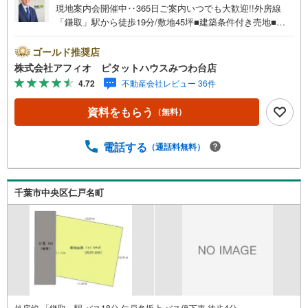
現地案内会開催中‥365日ご案内いつでも大歓迎!!外房線
「鎌取」駅から徒歩19分/敷地45坪■建築条件付き売地■フ
ルオーダー可能■泉谷小中学校まで徒歩12分と子育てしや
すい環境■ホタルのいる泉谷公園まで徒歩5分お客様の笑顔
ゴールド推奨店
のために。千葉県の不動産のことなら株式会社アフィオに
株式会社アフィオ ピタットハウスみつわ台店
お任せください。お客様の一生の宝物になるお家探しの、
4.72
不動産会社レビュー 36件
心強いパートナーになれるよう全力でサポート致します。
ご見学やご相談には迅速にご対応致します。お気軽にお問
資料をもらう
（無料）
合せ下さいませ。‥幣社HPリニューアル‥・豊富な物件数
で、ご希望のお家探しが楽々できます。・売却のご相談も
秘密厳守でスピーディーに対応。‥株式会社アフィオで今
電話する
（通話料無料）
すぐ検索‥
千葉市中央区仁戸名町
外房線 「鎌取」駅 バス18分 仁戸名坂上 バス停下車 徒歩4分