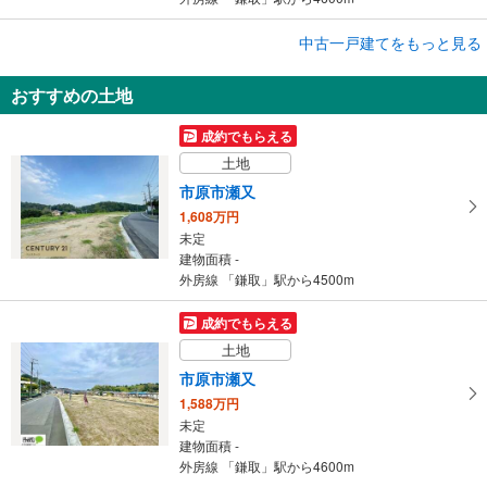
成約でもらえる
中古一戸建てをもっと見る
中古一戸建て
おすすめの土地
市原市ちはら台東3丁目
2,980万円
成約でもらえる
3LDK
土地
建物面積 87.77m
2
外房線 「鎌取」駅から4400m
市原市瀬又
1,608万円
未定
建物面積 -
外房線 「鎌取」駅から4500m
成約でもらえる
土地
市原市瀬又
1,588万円
未定
建物面積 -
外房線 「鎌取」駅から4600m