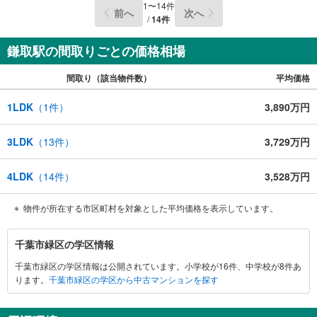
こと、お聞かせください。弊社の専門スタッフがご納得い
1
〜
14
件
前へ
次へ
ただけるまでお付き合いさせていただきます。その他ご希
/
14
件
望がございましたら、お客様のご要望をお聞かせくださ
い。
鎌取駅の間取りごとの価格相場
間取り（該当物件数）
平均価格
1LDK
（
1
件）
3,890万円
3LDK
（
13
件）
3,729万円
4LDK
（
14
件）
3,528万円
物件が所在する市区町村を対象とした平均価格を表示しています。
千
千葉市緑区の学区情報
葉
千葉市緑区の学区情報は公開されています。小学校が16件、中学校が8件あ
市
ります。
千葉市緑区の学区から中古マンションを探す
緑
区
に