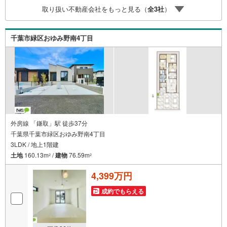
取り扱い不動産会社をもっと見る（
全
3
社
）
千葉市緑区おゆみ野南4丁目
外房線 「鎌取」駅 徒歩37分
千葉県千葉市緑区おゆみ野南4丁目
3LDK / 地上1階建
土地
160.13m
/
建物
76.59m
2
2
4,399万円
成約でもらえる