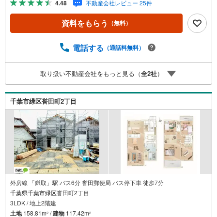
4.48
不動産会社レビュー 25件
める庭、この充実度で変わってきます。これらを一括で購
入でき、その代金を住宅ローンに組み込むことが可能なサ
資料をもらう
（無料）
ービス、それがやどかリッチです。 頭金0円でもOK！（諸
経費含む） アフターサービス充実！「どこの銀行がいい
の？疾病ってなに？ローン組めるかな？」わからないこと
電話する
（通話料無料）
が多い家探しを丁寧にご説明致します！物件の探し方、ロ
ーンの組み方、知らないと損する税金のこと等トータルで
取り扱い不動産会社をもっと見る（
全
2
社
）
サポート致します！
千葉市緑区誉田町2丁目
外房線 「鎌取」駅 バス6分 誉田郵便局 バス停下車 徒歩7分
千葉県千葉市緑区誉田町2丁目
3LDK / 地上2階建
土地
158.81m
/
建物
117.42m
2
2