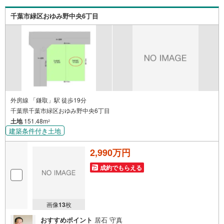
千葉市緑区おゆみ野中央6丁目
外房線 「鎌取」駅 徒歩19分
千葉県千葉市緑区おゆみ野中央6丁目
土地
151.48m
2
建築条件付き土地
2,990万円
成約でもらえる
画像
13
枚
おすすめポイント
居石 守真