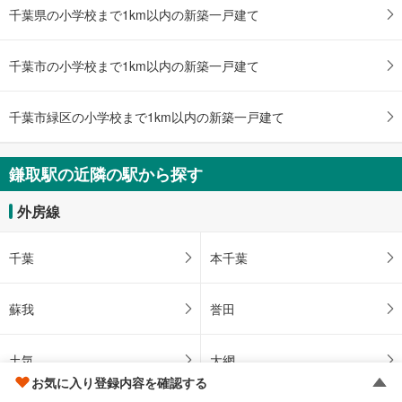
未定
千葉県の小学校まで1km以内の新築一戸建て
建物面積 -
外房線 「鎌取」駅 徒歩23分
千葉市の小学校まで1km以内の新築一戸建て
千葉市緑区の小学校まで1km以内の新築一戸建て
鎌取駅の近隣の駅から探す
外房線
千葉
本千葉
蘇我
誉田
土気
大網
お気に入り登録内容を確認する