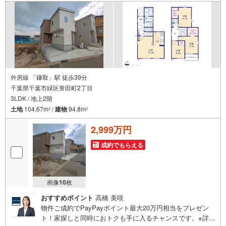
外房線 「鎌取」駅 徒歩39分
千葉県千葉市緑区誉田町2丁目
3LDK / 地上2階
土地
104.67m
/
建物
94.8m
2
2
2,999万円
成約でもらえる
画像
10
枚
おすすめポイント
高橋 美咲
物件ご成約でPayPayポイント最大20万円相当をプレゼン
ト！家探しと同時におトクも手に入るチャンスです。※詳し