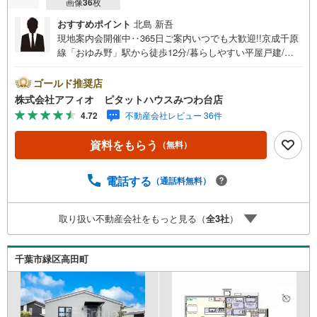
画像
36
枚
おすすめポイント
北島 新吾
現地案内会開催中‥365日ご案内いつでも大歓迎!!京成千原
線「おゆみ野」駅から徒歩12分/暮らしやすい平屋戸建/お
ゆみ野南小学校徒歩8分■イオンタウンおゆみ野まで徒歩11
分とお買い物も便利な立地■LDK16帖、家族と話しやすいカ
ゴールド推奨店
ウンターキッチン■お手入れしやすいIHクッキングヒーター
株式会社アフィオ ピタットハウスみつわ台店
■全室収納付きでお部屋が広く使えます■室内物干し・玄関
4.72
不動産会社レビュー 36件
スマートキー対応・全室LED照明完備お客様の笑顔のため
に。千葉県の不動産のことなら株式会社アフィオにお任せ
資料をもらう
（無料）
ください。お客様の一生の宝物になるお家探しの、心強い
パートナーになれるよう全力でサポート致します。ご見学
やご相談には迅速にご対応致します。お気軽にお問合せ下
電話する
（通話料無料）
さいませ。
取り扱い不動産会社をもっと見る（
全
3
社
）
千葉市緑区高田町