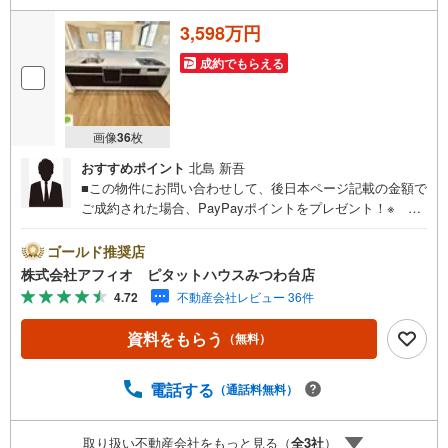
3,598万円
成約でもらえる
画像
36
枚
おすすめポイント
北島 新吾
■この物件にお問い合わせして、後日本ページ記載の金額で
ご成約された場合、PayPayポイントをプレゼント！※ 条
件等の詳細は 説明ページをご覧ください。現地案内会開催
中‥365日ご案内いつでも大歓迎!!JR外房線「誉田」駅から
ゴールド推奨店
徒歩19分/誉田小中学校まで徒歩9分以内お子様の通学も安
株式会社アフィオ ピタットハウスみつわ台店
心です■広々リビング21.5帖！家族みんなでゆったり過ごせ
4.72
不動産会社レビュー 36件
ますね■間仕切りをつけて4LDKとしてもお使いいただけま
す■リビング全体を見渡せるカウンターキッチン■奥様の家
資料をもらう
（無料）
事が捗る食洗機■クローゼット充実！収納豊富が自慢です■
カースペースあり■周辺環境充実 教育施設や買物施設も近
く暮らしやすいエリアです●お客様の笑顔のために。・*
電話する
（通話料無料）
千葉県の不動産のことなら株式会社アフィオにお任せくだ
さい！● お客様の一生の宝物になるお家探しの、心強いパ
取り扱い不動産会社をもっと見る（
全
3
社
）
ートナーになれるよう全力でサポート致します！ご見学や