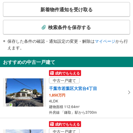
エスカレータ
こ
新着物件通知を受け取る
・ホーム⇔改札
の
トイレ
検
索
《多機能トイレ》
検索条件を保存する
・改札内
条
その他
件
保存した条件の確認・通知設定の変更・解除は
マイページ
から行
で
・点字運賃表
えます。
通
知
おすすめの中古一戸建て
を
受
成約でもらえる
け
中古一戸建て
取
千葉市若葉区大宮台4丁目
る
1,850万円
・
4LDK
条
建物面積 112.64m
2
件
外房線 「鎌取」駅から3700m
を
マ
成約でもらえる
イ
中古一戸建て