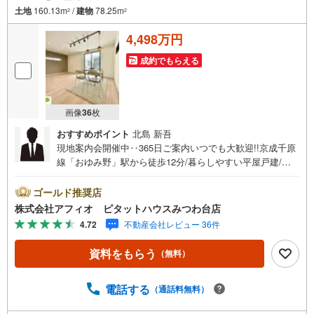
土地
160.13m
/
建物
78.25m
2
2
4,498万円
成約でもらえる
画像
36
枚
おすすめポイント
北島 新吾
現地案内会開催中‥365日ご案内いつでも大歓迎!!京成千原
線「おゆみ野」駅から徒歩12分/暮らしやすい平屋戸建/お
ゆみ野南小学校徒歩8分■イオンタウンおゆみ野まで徒歩11
分とお買い物も便利な立地■LDK17.3帖、家族と話しやすい
ゴールド推奨店
カウンターキッチン■お手入れしやすいIHクッキングヒータ
株式会社アフィオ ピタットハウスみつわ台店
ー■全室収納付きでお部屋が広く使えます■室内物干し・玄
4.72
不動産会社レビュー 36件
関スマートキー対応・全室LED照明完備お客様の笑顔のた
めに。千葉県の不動産のことなら株式会社アフィオにお任
資料をもらう
（無料）
せください。お客様の一生の宝物になるお家探しの、心強
いパートナーになれるよう全力でサポート致します。ご見
学やご相談には迅速にご対応致します。お気軽にお問合せ
電話する
（通話料無料）
下さいませ。