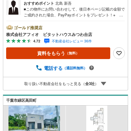
おすすめポイント
北島 新吾
■この物件にお問い合わせして、後日本ページ記載の金額で
ご成約された場合、PayPayポイントをプレゼント！※ 条
件等の詳細は 説明ページをご覧ください。現地案内会開催
中‥365日ご案内いつでも大歓迎!!JR外房線「誉田」駅から
ゴールド推奨店
徒歩19分/誉田小中学校まで徒歩9分以内お子様の通学も安
株式会社アフィオ ピタットハウスみつわ台店
心です■広々リビング23帖！家族みんなでゆったり過ごせ
4.72
不動産会社レビュー 36件
ますね■間仕切りをつけて5LDKとしてもお使いいただけま
す■リビング全体を見渡せるカウンターキッチン■奥様の家
資料をもらう
（無料）
事が捗る食洗機■クローゼット充実！収納豊富が自慢です■
カースペースあり■周辺環境充実 教育施設や買物施設も近
く暮らしやすいエリアです●お客様の笑顔のために。・*
電話する
（通話料無料）
千葉県の不動産のことなら株式会社アフィオにお任せくだ
さい！● お客様の一生の宝物になるお家探しの、心強いパ
取り扱い不動産会社をもっと見る（
全
3
社
）
ートナーになれるよう全力でサポート致します！ご見学や
ご相談には迅速にご対応致します！お気軽にお問合せ下さ
いませ！
千葉市緑区高田町