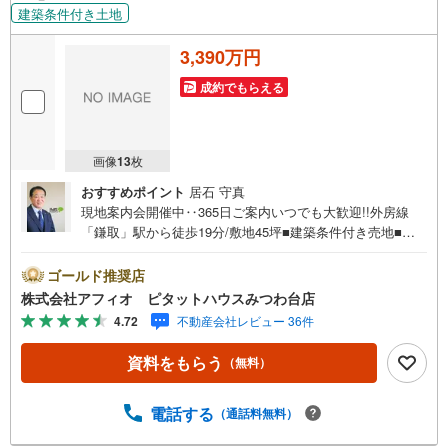
建築条件付き土地
3,390万円
成約でもらえる
画像
13
枚
おすすめポイント
居石 守真
現地案内会開催中‥365日ご案内いつでも大歓迎!!外房線
「鎌取」駅から徒歩19分/敷地45坪■建築条件付き売地■フ
ルオーダー可能■風通しのいい角地■泉谷小中学校まで徒歩
12分と子育てしやすい環境■ホタルのいる泉谷公園まで徒
ゴールド推奨店
歩5分お客様の笑顔のために。千葉県の不動産のことなら株
株式会社アフィオ ピタットハウスみつわ台店
式会社アフィオにお任せください。お客様の一生の宝物に
4.72
不動産会社レビュー 36件
なるお家探しの、心強いパートナーになれるよう全力でサ
ポート致します。ご見学やご相談には迅速にご対応致しま
資料をもらう
（無料）
す。お気軽にお問合せ下さいませ。‥幣社HPリニューア
ル‥・豊富な物件数で、ご希望のお家探しが楽々できま
す。・売却のご相談も秘密厳守でスピーディーに対応。‥
電話する
（通話料無料）
株式会社アフィオで今すぐ検索‥