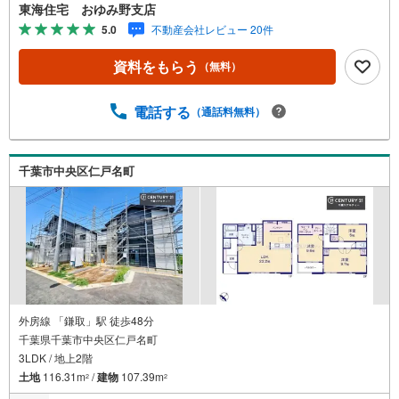
境】■誉田小学校 徒歩約9分■誉田中学校 徒歩約12分■セ
東海住宅 おゆみ野支店
ブンイレブン千葉誉田店 徒歩約9分■マミーマート誉田
5.0
不動産会社レビュー 20件
店 徒歩約9分■ツルハドラッグ誉田店 徒歩約9分■誉田南
公園 徒歩約7分■おゆみの中央病院 徒歩約28分【おゆみ
資料をもらう
（無料）
野支店について】・当日のご予約も承ります。お気軽にお
電話下さい！・当店が目指すのは「元気で明るく笑顔が絶
えないお店」・気軽に聞いてみたい方からじっくり相談し
電話する
（通話料無料）
たい方まで、経験豊富なアドバイザーがしっかりサポート
します！ おおよその所要時間や内容は、下記をご参考く
ださい。・現地/物件見学（30分～）・ご希望条件のご相談
千葉市中央区仁戸名町
（30分～）・資金計画のご相談（30分～）
外房線 「鎌取」駅 徒歩48分
千葉県千葉市中央区仁戸名町
3LDK / 地上2階
土地
116.31m
/
建物
107.39m
2
2