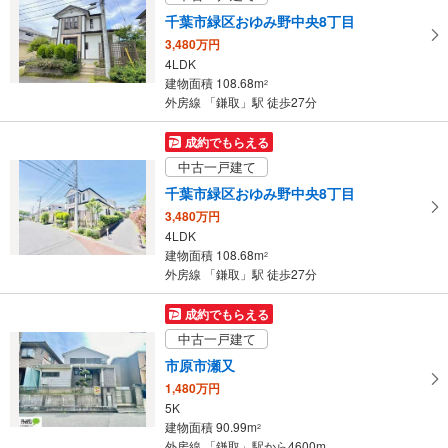
ペ
千葉市緑区おゆみ野中央8丁目
ー
3,480万円
ジ
4LDK
に
建物面積 108.68m
2
保
外房線 「鎌取」駅 徒歩27分
存
す
成約でもらえる
る
中古一戸建て
千葉市緑区おゆみ野中央8丁目
3,480万円
4LDK
建物面積 108.68m
2
外房線 「鎌取」駅 徒歩27分
成約でもらえる
中古一戸建て
市原市瀬又
1,480万円
5K
建物面積 90.99m
2
外房線 「鎌取」駅から4600m