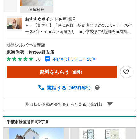
画像
36
枚
おすすめポイント
仲摩 優希
＋・【見学可】「おゆみ野」駅徒歩11分の3LDK＋カースペ
ース2台・＋ ■広い南庭あり ■小学校まで徒歩5分■図面で
はわかりにくい広さ感。現地で体感してみませんか？【周
辺環境】■おゆみ野南小学校 徒歩約5分■おゆみ野南中学
シルバー推奨店
校 徒歩約17分■セブンイレブン千葉小金沢坂下店 徒歩
東海住宅 おゆみ野支店
約12分■イオンタウンおゆみ野 徒歩約15分、車約4分【お
5.0
不動産会社レビュー 20件
ゆみ野支店について】・当日のご予約も承ります。お気軽
にお電話下さい！・当店が目指すのは「元気で明るく笑顔
資料をもらう
（無料）
が絶えないお店」・気軽に聞いてみたい方からじっくり相
談したい方まで、経験豊富なアドバイザーがしっかりサポ
ートします！ おおよその所要時間や内容は、下記をご参
電話する
（通話料無料）
考ください。・現地/物件見学（30分～）・ご希望条件のご
相談（30分～）・資金計画のご相談（30分～）
取り扱い不動産会社をもっと見る（
全
2
社
）
千葉市緑区誉田町2丁目