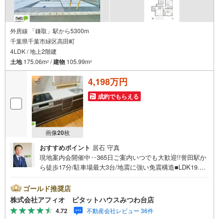
外房線 「鎌取」駅から5300m
千葉県千葉市緑区高田町
4LDK / 地上2階建
土地
175.06m
/
建物
105.99m
2
2
4,198万円
成約でもらえる
画像
20
枚
おすすめポイント
居石 守真
現地案内会開催中‥365日ご案内いつでも大歓迎!!誉田駅か
ら徒歩17分/駐車場最大3台/地震に強い免震構造■LDK19.4
帖のゆったりサイズ■家族と話しやすいカウンターキッチン
■食洗機付きでお片付けもスムーズ■食品や調理器具をまと
ゴールド推奨店
めて置けるパントリー■家事のしやすい水回り■全室収納付
株式会社アフィオ ピタットハウスみつわ台店
きでお部屋が広く使えます■陽当たりのいいバルコニーお客
4.72
不動産会社レビュー 36件
様の笑顔のために。千葉県の不動産のことなら株式会社ア