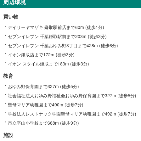
周辺環境
関
す
買い物
る
情
デイリーヤマザキ 鎌取駅前店まで60m (徒歩1分)
報
セブンイレブン 千葉鎌取駅前まで203m (徒歩3分)
セブンイレブン 千葉おゆみ野3丁目まで428m (徒歩6分)
イオン鎌取店まで172m (徒歩3分)
イオン スタイル鎌取まで183m (徒歩3分)
教育
おゆみ野保育園まで327m (徒歩5分)
社会福祉法人おゆみ野福祉会おゆみ野保育園まで327m (徒歩5分)
聖母マリア幼稚園まで490m (徒歩7分)
学校法人レストナック学園聖母マリア幼稚園まで492m (徒歩7分)
市立平山小学校まで688m (徒歩9分)
施設