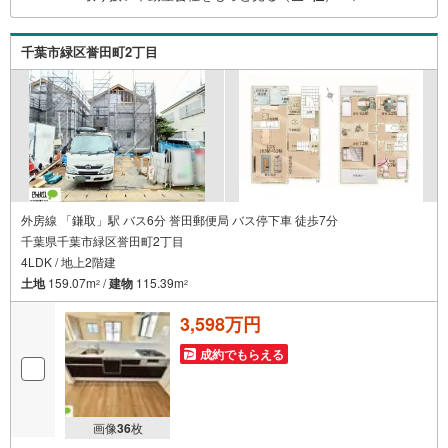
ご相談には迅速にご対応致します！お気軽にお問合せ下さ
いませ！
千葉市緑区誉田町2丁目
外房線 「鎌取」駅 バス6分 誉田郵便局 バス停下車 徒歩7分
千葉県千葉市緑区誉田町2丁目
4LDK / 地上2階建
土地
159.07m
/
建物
115.39m
2
2
3,598万円
成約でもらえる
画像
36
枚