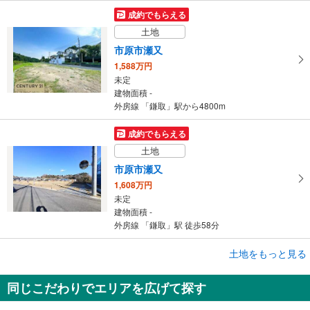
成約でもらえる
土地
市原市瀬又
1,588万円
未定
建物面積 -
外房線 「鎌取」駅から4800m
成約でもらえる
土地
市原市瀬又
1,608万円
未定
建物面積 -
外房線 「鎌取」駅 徒歩58分
成約でもらえる
土地をもっと見る
土地
同じこだわりでエリアを広げて探す
千葉市緑区おゆみ野中央7丁目
2,750万円