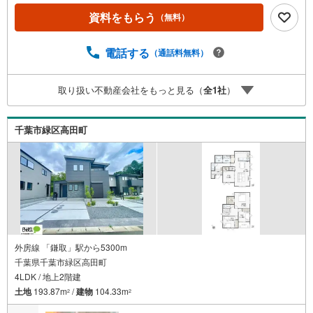
フィオにお任せください。お客様の一生の宝物になるお家
資料をもらう
（無料）
探しの、心強いパートナーになれるよう全力でサポート致
します。ご見学やご相談には迅速にご対応致します。お気
軽にお問合せ下さいませ。
電話する
（通話料無料）
取り扱い不動産会社をもっと見る（
全
1
社
）
千葉市緑区高田町
外房線 「鎌取」駅から5300m
千葉県千葉市緑区高田町
4LDK / 地上2階建
土地
193.87m
/
建物
104.33m
2
2