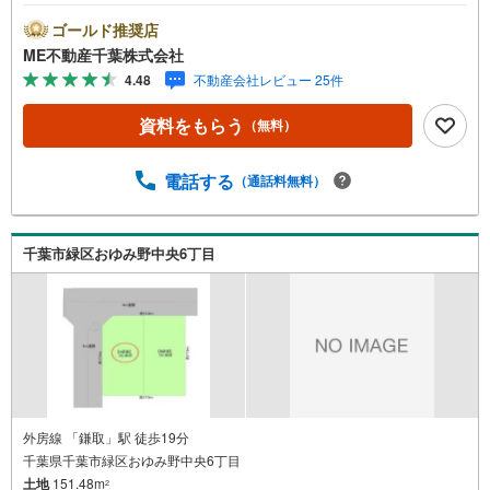
い条件は説明ページをご確認ください。『本日ご案内OK』
送迎無料！頭金なし・銀行比較＆相談可！ テレビで紹介さ
ゴールド推奨店
れた『やどかリッチ』使えます！豊かに過ごすには『イン
ME不動産千葉株式会社
テリア』家具や家電と『エクステリア』カーポートや楽し
4.48
不動産会社レビュー 25件
める庭、この充実度で変わってきます。これらを一括で購
入でき、その代金を住宅ローンに組み込むことが可能なサ
資料をもらう
（無料）
ービス、それがやどかリッチです。 頭金0円でもOK！（諸
経費含む） アフターサービス充実！「どこの銀行がいい
の？疾病ってなに？ローン組めるかな？」わからないこと
電話する
（通話料無料）
が多い家探しを丁寧にご説明致します！物件の探し方、ロ
ーンの組み方、知らないと損する税金のこと等トータルで
サポート致します！
千葉市緑区おゆみ野中央6丁目
外房線 「鎌取」駅 徒歩19分
千葉県千葉市緑区おゆみ野中央6丁目
土地
151.48m
2