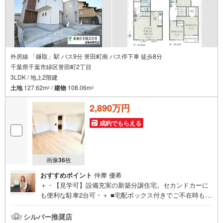
外房線 「鎌取」駅 バス9分 誉田町南 バス停下車 徒歩8分
千葉県千葉市緑区誉田町2丁目
3LDK / 地上2階建
土地
127.62m
/
建物
108.06m
2
2
2,890万円
成約でもらえる
画像
36
枚
おすすめポイント
仲摩 優希
＋・【見学可】設備充実の新築分譲住宅。セカンドカーに
も便利な駐車2台可・＋ ■宅配ボックス付きでご不在時も安
心です。■長期優良住宅■完成済み！室内もゆっくり見学出
来ますのでお気軽にお問い合わせください＾＾【周辺環
シルバー推奨店