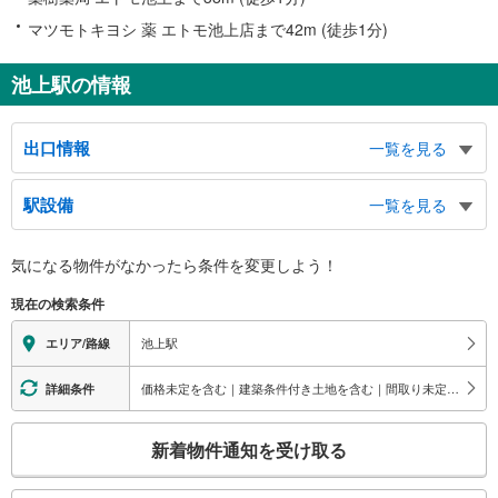
マツモトキヨシ 薬 エトモ池上店まで42m (徒歩1分)
池上駅の情報
出口情報
一覧を見る
北口
駅設備
一覧を見る
バスのりば、タクシーのりば、池上本門寺
バリアフリー状況
気になる物件がなかったら
条件を変更しよう！
※段差なしでの移動経路
（○：有り △：要駅員設備 ×：無し）
現在の検索条件
地上⇔改札⇔ホーム：○
スロープ
池上駅
エリア/路線
・１番線ホーム⇔改札
・２番線ホーム⇔改札
価格未定を含む｜建築条件付き土地を含む｜間取り未定を含む｜小学校まで1km以内
詳細条件
その他
こ
・ＡＥＤ
新着物件通知を受け取る
・点字運賃表
の
・点字シール
検