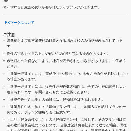
タップすると用語の意味が書かれたポップアップが開きます。
PRマークについて
ご注意
消費税および地方消費税の対象となる場合は税込み価格が表示されていま
す。
物件の写真やイラスト、CGなどは実際と異なる場合があります。
市区町村の合併などにより、地図が表示されない場合があります。ご了承く
ださい。
「新築一戸建て」には、完成後1年を経過している未入居物件が掲載されてい
る場合があります。
「新築一戸建て」には、販売住戸が複数の物件は、全ての住戸に該当しない
項目もあります。各問い合わせ先にご確認ください。
「建築条件付き土地」の価格には、建物価格は含まれません。
「建築条件付き土地」の「建物プラン例」は、土地購入者の設計プランの一
例であり、プランの採用可否は任意です。
「土地（建築条件なし）」の「建物プラン例」に関して、そのプラン例は特
定の建築請負会社によるもので、 当該建築請負会社以外で建てた場合、同様
のものが同価格で建てられるとは限りません。また、建築請負会社を特定す