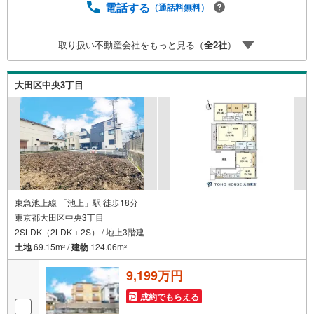
ンのシミュレーションお電話よりお問い合わせの際は「Ya
電話する
（通話料無料）
hoo！不動産を見た」とお伝え下さい。【資料をもらう】
【室内・現地を見学する】ボタンよりご予約いただくとご
取り扱い不動産会社をもっと見る（
全
2
社
）
見学がスムーズにご案内できます。お客様のお住まいへの
「希望」を形にするべく全力でお手伝いさせていただきま
す。お会いできる日を心待ちにしております。
大田区中央3丁目
東急池上線 「池上」駅 徒歩18分
東京都大田区中央3丁目
2SLDK（2LDK＋2S） / 地上3階建
土地
69.15m
/
建物
124.06m
2
2
9,199万円
成約でもらえる