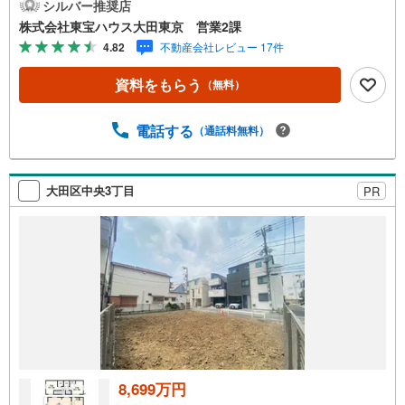
辺環境のチェックまでスマホで完結。よく行く場所へのル
シルバー推奨店
ートや所要時間がわかる「Door to Door機能」で、通勤・通
株式会社東宝ハウス大田東京 営業2課
学時間もスムーズに検索できます。東宝ハウス大田東京で
4.82
不動産会社レビュー 17件
は、物件のご紹介にとどまらず、独自の会員サービス「TO
HO HOUSE CLUB」や「未来カレンダー」を活用したライ
資料をもらう
（無料）
フプランニングを通じて、ご入居後もお客様の安心と豊か
な暮らしに寄り添い続けます。 各種ご相談も承っておりま
す。 住宅ローンのご相談 FPによるライフプランのシミュ
電話する
（通話料無料）
レーションお電話よりお問い合わせの際は「Yahoo！不動
産を見た」とお伝え下さい。【資料をもらう】【室内・現
地を見学する】ボタンよりご予約いただくとご見学がスム
大田区中央3丁目
PR
ーズにご案内できます。お客様のお住まいへの「希望」を
形にするべく全力でお手伝いさせていただきます。お会い
できる日を心待ちにしております。
8,699万円