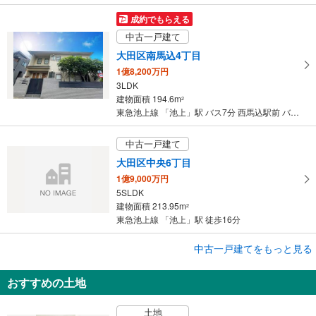
に
保
成約でもらえる
存
中古一戸建て
す
大田区南馬込4丁目
る
1億8,200万円
3LDK
建物面積 194.6m
2
東急池上線 「池上」駅 バス7分 西馬込駅前 バス停下車 徒歩11分
中古一戸建て
大田区中央6丁目
1億9,000万円
5SLDK
建物面積 213.95m
2
東急池上線 「池上」駅 徒歩16分
成約でもらえる
中古一戸建てをもっと見る
中古一戸建て
おすすめの土地
大田区中央6丁目
1億9,000万円
土地
5SLDK