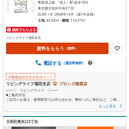
東急池上線 「池上」駅 徒歩18分
東京都大田区中央3丁目
2LDK＋S / 2026年10月（築1年未満）
土地
63.02m
/
建物
112.27m
2
2
成約でもらえる
リビングライフ蒲田支店
資料をもらう
（無料）
電話する
（通話料無料）
不動産会社おすすめポイント
リビングライフ蒲田支店
ブロンズ推奨店
━━◇ リビングライフ ◇━━
■ご案内方法
ご自宅へお迎え・最寄駅等でお待ち合わせ、弊社へのご来社など、ご相談
くださいませ。ご希望があれば周辺環境、お客様の希望に合わせた物件な
もっと見る
どもご案内をいたします
■ご予約方法
大田区東矢口3丁目
事前に鍵の手配が必要な場合がありますので、お早目にご連絡をいただけ
ると、ご案内がスムーズです。