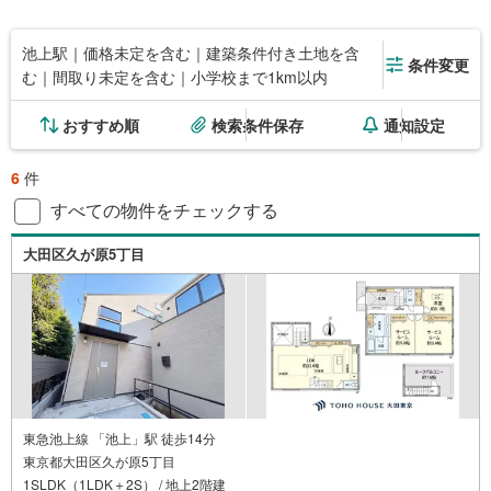
池上駅｜価格未定を含む｜建築条件付き土地を含
条件変更
む｜間取り未定を含む｜小学校まで1km以内
おすすめ順
検索条件保存
通知設定
6
件
すべての物件をチェックする
大田区久が原5丁目
東急池上線 「池上」駅 徒歩14分
東京都大田区久が原5丁目
1SLDK（1LDK＋2S） / 地上2階建