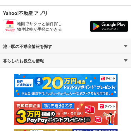
Yahoo!不動産 アプリ
地図でサクッと物件探し
物件比較が手軽にできる
池上駅の不動産情報を探す
暮らしのお役立ち情報
不動産・住宅
賃貸住宅
マンションカタログ
教えて！住まいの先生
新築マンション
中古マンション
新築一戸建て
中古一戸建て
注文住宅
土地
売却査定