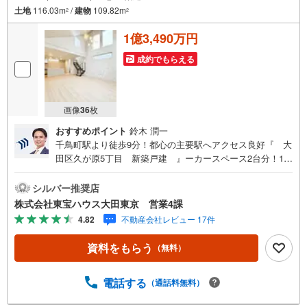
土地
116.03m
/
建物
109.82m
2
2
1億3,490万円
成約でもらえる
画像
36
枚
おすすめポイント
鈴木 潤一
千鳥町駅より徒歩9分！都心の主要駅へアクセス良好『 大
田区久が原5丁目 新築戸建 』ーカースペース2台分！1L
DK＋2Sー 約7.6帖のルーフバルコニー！多様途で使える空
間 22帖超の広々LDKでゆとりの住空間が実現！ 床暖房完
シルバー推奨店
備！乾燥も空気の汚れもなく快適 キッチンには家事の負担
株式会社東宝ハウス大田東京 営業4課
を軽減する食洗機付 宅配BOX有！不在時でも荷物を受け取
4.82
不動産会社レビュー 17件
れます 侵入やいたずらに抑止効果も発揮する防犯カメラ～
東京、川崎エリアの「住まい」探しに確かな安心と満足を
資料をもらう
（無料）
～ 東宝ハウス大田東京ならではの高品質なサービスをお届
けします。各種ご相談も承っております。 住宅ローンのご
相談 FPによるライフプランのシミュレーションお電話より
電話する
（通話料無料）
お問い合わせの際は「Yahoo！不動産を見た」とお伝え下