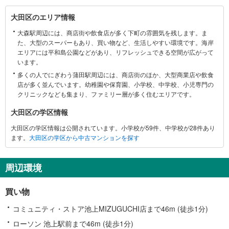
大
大田区のエリア情報
田
大森駅周辺には、商店街や飲食店が多く下町の雰囲気を残します。ま
区
た、大型のスーパーもあり、買い物など、生活しやすい環境です。海岸
に
エリアには平和島公園などがあり、リフレッシュできる空間が広がって
関
います。
す
多くの人でにぎわう蒲田駅周辺には、商店街のほか、大型商業店や飲食
る
店が多く並んでいます。幼稚園や保育園、小学校、中学校、小児専門の
情
クリニックなども集まり、ファミリー層が多く住むエリアです。
報
大田区の学区情報
大田区の学区情報は公開されています。小学校が59件、中学校が28件あり
ます。
大田区の学区から中古マンションを探す
周辺環境
買い物
コミュニティ・ストア池上MIZUGUCHI店まで46m (徒歩1分)
ローソン 池上駅前まで46m (徒歩1分)