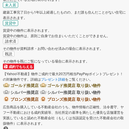
未入居
建築工事完了日から1年以上経過したものの、まだ誰も住んだことがない住宅に
表示されます。
賃貸中
賃貸中の物件に表示されます。
賃貸中の物件は、原則ご自身でお住まいいただくことができません。
請求済
その物件が資料請求・お問い合わせ済みの場合に表示されます。
既読
その物件を既にご覧になっている場合に表示されます。
成約でもらえる
【Yahoo!不動産】物件ご成約で最大20万円相当PayPayポイントプレゼント！
の対象物件です。詳細は
プレゼント詳細
をご覧ください。
ゴールド推奨店
ゴールド推奨店 取り扱い物件
シルバー推奨店
シルバー推奨店 取り扱い物件
ブロンズ推奨店
ブロンズ推奨店 取り扱い物件
広告商品を購入している不動産会社のうち、物件情報の正確性、法令遵守、ヤ
フー不動産における成約実績等、当社所定の基準を満たした優良な店舗運営を
実践していると認めた不動産会社（もしくは当該認定を受けた不動産会社の取
扱物件）に表示されます。