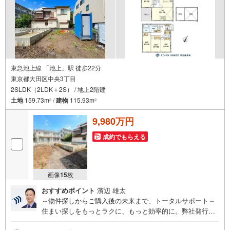
東急池上線 「池上」駅 徒歩22分
東京都大田区中央3丁目
2SLDK（2LDK＋2S） / 地上2階建
土地
159.73m
/
建物
115.93m
2
2
9,980万円
成約でもらえる
画像
15
枚
おすすめポイント
濱辺 雄太
～物件探しからご購入後の未来まで、トータルサポート～
住まい探しをもっとラクに、もっと効率的に。弊社発行の
お客様専用「マイページ」なら、物件比較や内見予約、周