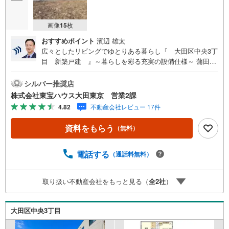
画像
15
枚
おすすめポイント
濱辺 雄太
広々としたリビングでゆとりある暮らし『 大田区中央3丁
目 新築戸建 』～暮らしを彩る充実の設備仕様～ 蒲田
駅・池上駅ともに徒歩18分の立地 リビング床暖房付き！冬
場も足元暖かく快適です 食洗機・浄水器付き対面式システ
シルバー推奨店
ムキッチン 浴室乾燥機付！天候に左右されずお洗濯できま
株式会社東宝ハウス大田東京 営業2課
す 大型収納付きですっきりとした暮らしを実現 カラーモニ
4.82
不動産会社レビュー 17件
ター付きインターホン完備～東京、川崎エリアの「住ま
い」探しに確かな安心と満足を～東宝ハウス大田東京なら
資料をもらう
（無料）
ではの高品質なサービスをお届けします。各種ご相談も承
っております。 住宅ローンのご相談 FPによるライフプラ
ンのシミュレーションお電話よりお問い合わせの際は「Ya
電話する
（通話料無料）
hoo！不動産を見た」とお伝え下さい。【資料をもらう】
【室内・現地を見学する】ボタンよりご予約いただくとご
取り扱い不動産会社をもっと見る（
全
2
社
）
見学がスムーズにご案内できます。お客様のお住まいへの
「希望」を形にするべく全力でお手伝いさせていただきま
す。お会いできる日を心待ちにしております。
大田区中央3丁目