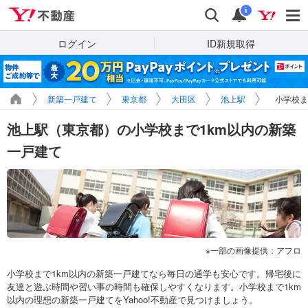
Yahoo!不動産
検索
通知
i
ログイン
ID新規取得
新築一戸建て
東京都
大田区
池上駅
小学校ま
池上駅（東京都）の小学校まで1km以内の新築
一戸建て
一部の画像提供：アフロ
小学校まで1km以内の新築一戸建てなら毎日の通学も安心です。帰宅後に
友達と遊ぶ時間や習い事の時間も確保しやすくなります。小学校まで1km
以内の理想の新築一戸建てをYahoo!不動産で見つけましょう。