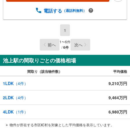
電話する
（通話料無料）
1
1
〜
6
件
前へ
次へ
/
6
件
池上駅の間取りごとの価格相場
間取り（該当物件数）
平均価格
1LDK
（
4
件）
9,210万円
2LDK
（
4
件）
9,464万円
4LDK
（
1
件）
6,980万円
物件が所在する市区町村を対象とした平均価格を表示しています。