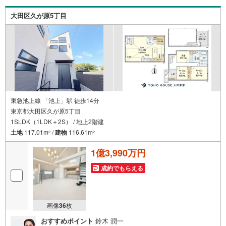
さい。【資料をもらう】【室内・現地を見学する】ボタン
よりご予約いただくとご見学がスムーズにご案内できま
大田区久が原5丁目
す。お客様のお住まいへの「希望」を形にするべく全力で
お手伝いさせていただきます。お会いできる日を心待ちに
しております。
東急池上線 「池上」駅 徒歩14分
東京都大田区久が原5丁目
1SLDK（1LDK＋2S） / 地上2階建
土地
117.01m
/
建物
116.61m
2
2
1億3,990万円
成約でもらえる
画像
36
枚
おすすめポイント
鈴木 潤一