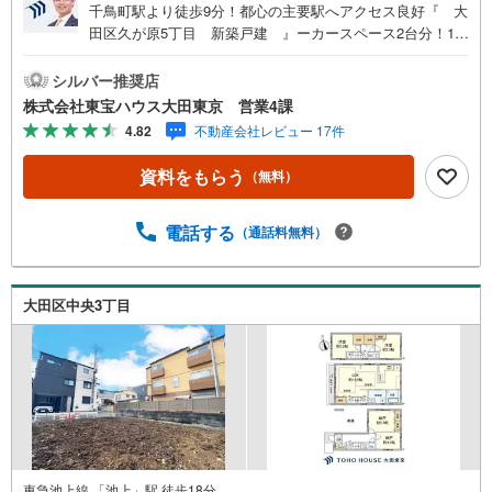
千鳥町駅より徒歩9分！都心の主要駅へアクセス良好『 大
田区久が原5丁目 新築戸建 』ーカースペース2台分！1L
DK＋2Sー 23帖超の広々LDKでゆとりの住空間が実現！ 約
5.3帖のルーフバルコニー！多様途で使える空間 床暖房完
シルバー推奨店
備！乾燥も空気の汚れもなく快適 キッチンには家事の負担
株式会社東宝ハウス大田東京 営業4課
を軽減する食洗機付 宅配BOX有！不在時でも荷物を受け取
4.82
不動産会社レビュー 17件
れます 侵入やいたずらに抑止効果も発揮する防犯カメラ～
東京、川崎エリアの「住まい」探しに確かな安心と満足を
資料をもらう
（無料）
～ 東宝ハウス大田東京ならではの高品質なサービスをお届
けします。各種ご相談も承っております。 住宅ローンのご
相談 FPによるライフプランのシミュレーションお電話より
電話する
（通話料無料）
お問い合わせの際は「Yahoo！不動産を見た」とお伝え下
さい。【資料をもらう】【室内・現地を見学する】ボタン
よりご予約いただくとご見学がスムーズにご案内できま
大田区中央3丁目
す。お客様のお住まいへの「希望」を形にするべく全力で
お手伝いさせていただきます。お会いできる日を心待ちに
しております。
東急池上線 「池上」駅 徒歩18分