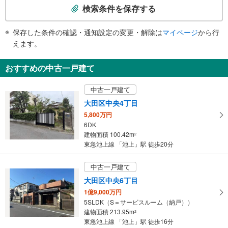
索
検索条件を保存する
条
件
保存した条件の確認・通知設定の変更・解除は
マイページ
から行
で
えます。
通
知
おすすめの中古一戸建て
を
受
中古一戸建て
け
大田区中央4丁目
取
5,800万円
る
6DK
・
建物面積 100.42m
2
条
東急池上線 「池上」駅 徒歩20分
件
を
中古一戸建て
マ
大田区中央6丁目
イ
1億9,000万円
ペ
5SLDK（S＝サービスルーム（納戸））
ー
建物面積 213.95m
2
ジ
東急池上線 「池上」駅 徒歩16分