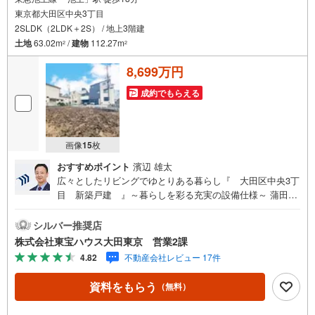
東京都大田区中央3丁目
2SLDK（2LDK＋2S） / 地上3階建
土地
63.02m
/
建物
112.27m
2
2
8,699万円
成約でもらえる
画像
15
枚
おすすめポイント
濱辺 雄太
広々としたリビングでゆとりある暮らし『 大田区中央3丁
目 新築戸建 』～暮らしを彩る充実の設備仕様～ 蒲田
駅・池上駅ともに徒歩18分の立地 リビング床暖房付き！冬
場も足元暖かく快適です 食洗機・浄水器付き対面式システ
シルバー推奨店
ムキッチン 浴室乾燥機付！天候に左右されずお洗濯できま
株式会社東宝ハウス大田東京 営業2課
す 大型収納付きですっきりとした暮らしを実現 カラーモニ
4.82
不動産会社レビュー 17件
ター付きインターホン完備 ～東京、川崎エリアの「住ま
い」探しに確かな安心と満足を～ 東宝ハウス大田東京なら
資料をもらう
（無料）
ではの高品質なサービスをお届けします。各種ご相談も承
っております。 住宅ローンのご相談 FPによるライフプラ