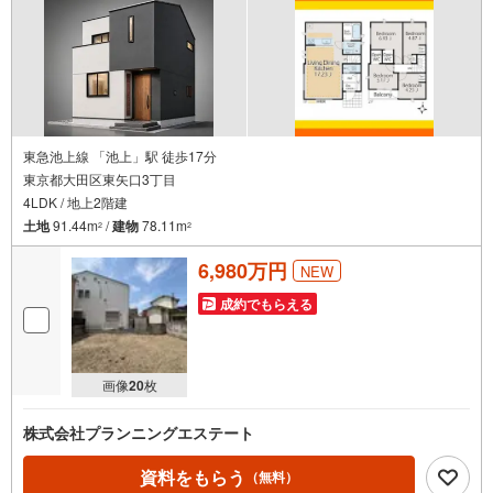
■資金のご相談もお気軽にどうぞ！
ライフプラン作成や住宅ローンはどこの銀行がいい？適切な借入額は？な
どご質問にもFPがしっかりとお答えいたします
■キッズスペースもご用意
お子様が退屈しないよう、DVD、おもちゃ、絵本などキッズスペースも充
実させておりますので、ご安心下さい
東急池上線 「池上」駅 徒歩17分
■お客様駐車場をご用意しております
東京都大田区東矢口3丁目
詳しくはスタッフよりお伝えさせて頂きます
4LDK / 地上2階建
弊社が会員様のみにご提供する先行公開物件も多数ご提案いたします。ホ
土地
91.44m
/
建物
78.11m
2
2
ームページにて会員登録ください
6,980万円
NEW
資料請求は【下部のオレンジ色資料請求ボタン】よりお問い合わせくださ
い
成約でもらえる
画像
20
枚
株式会社プランニングエステート
資料をもらう
（無料）