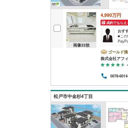
後藤寺線
(
4,990万円
東北新幹
成約でもらえ
秋田新幹
おす
■こ
山陽新幹
Pay
画像
32
枚
い。現
西九州新
歩1
ゴールド推
ゆっ
株式会社アフ
■自
地下鉄
札幌市営
り■
や洗
仙台市地
0078-6014
■カ
株式
東京メト
の、
には
東京メト
松戸市中金杉4丁目
東京メト
都営浅草
都営大江