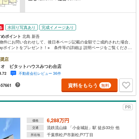
営地下鉄東山線
(
189
)
名古屋市営地下鉄名城線
(
116
)
水回り写真あり
完成イメージあり
る
営地下鉄桜通線
(
183
)
名古屋市営地下鉄上飯田線
(
42
)
すめポイント
北島 新吾
地下鉄烏丸線
(
2
)
京都市営地下鉄東西線
(
8
)
の物件にお問い合わせして、後日本ページ記載の金額でご成約された場合、
Payポイントをプレゼント！※ 条件等の詳細は 説明ページをご覧くださ
tro今里筋線
(
5
)
OsakaMetro御堂筋線
(
27
)
地案内会開催中‥365日ご案内いつでも大歓迎!!JR常磐線「北小金」駅徒
7分。小金北小学校まで徒歩6分とお子様の通学も安心です。■家族みんなで
奨店
tro四つ橋線
(
1
)
OsakaMetro中央線
(
6
)
たりと過ごせるLDK広々16帖■リビング全体を見渡せるカウンターキッチン
ィオ ピタットハウスみつわ台店
居室南向きで日当たり良好■家事のしやすい水回り■主寝室には大容量のウ
不動産会社レビュー 36件
4.72
tro堺筋線
(
0
)
神戸市営地下鉄西神・山手線
(
57
)
クインクローゼット■布団や洗濯物もたくさん干せるバルコニー■玄関がす
り片付くシューズボックス■カースペース2台分●お客様の笑顔のため
資料をもらう
-57661
無料
下鉄空港線
(
17
)
福岡市地下鉄箱崎線
(
0
)
・* 千葉県の不動産のことなら株式会社アフィオにお任せください！●
様の一生の宝物になるお家探しの、心強いパートナーになれるよう全力で
ート致します！ご見学やご相談には迅速にご対応致します！お気軽にお問
0
)
函館市電
(
0
)
下さいませ！
PR
りび鉄道
(
0
)
わたらせ渓谷鐵道
(
0
)
6,288万円
価格
行
(
46
)
会津鉄道
(
3
)
流鉄流山線 「小金城趾」駅 徒歩33分 他
交通
千葉県松戸市新松戸7丁目
所在地
縦貫鉄道
(
0
)
しなの鉄道北しなの線
(
2
)