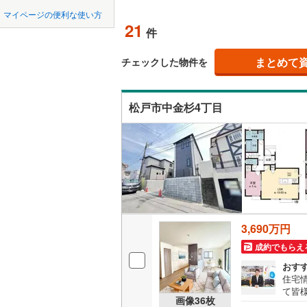
中国
LD
鳥取
北上線
(
0
)
マイページの便利な使い方
21
リビング
件
山田線
(
0
)
四国
徳島
（
20
）
大湊線
(
0
)
まとめて
チェックした物件を
九州・沖縄
福岡
構造・規模・
只見線
(
3
)
松戸市中金杉4丁目
耐震、免
奥羽本線
(
（
21
）
男鹿線
(
0
)
0
0
0
0
0
0
該当物件
該当物件
該当物件
該当物件
該当物件
該当物件
件
件
件
件
件
件
長期優良
羽越本線
(
飯山線
(
0
)
立地
湘南新宿
3,690万円
(
723
)
最寄りの
成約でもらえ
外房線
(
87
間取り、居室
おす
成田線
(
11
住宅
て皆
吹き抜け
画像
36
枚
気軽に
東金線
(
24