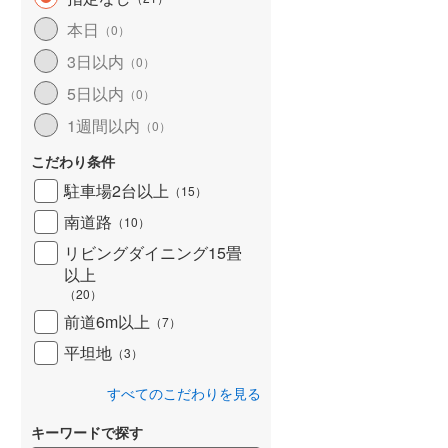
北海道新幹線
(
0
)
本日
（
0
）
山形新幹線
(
316
)
3日以内
（
0
）
5日以内
東海道新幹線
(
397
)
（
0
）
1週間以内
（
0
）
九州新幹線
(
30
)
こだわり条件
駐車場2台以上
（
15
）
南道路
札幌市営地下鉄東豊線
(
0
)
（
10
）
リビングダイニング15畳
東京メトロ銀座線
(
0
)
以上
（
20
）
東京メトロ日比谷線
(
6
)
前道6m以上
（
7
）
東京メトロ有楽町線
(
57
)
平坦地
（
3
）
東京メトロ副都心線
(
57
)
すべてのこだわりを見る
都営新宿線
(
115
)
キーワードで探す
横浜市営地下鉄グリーンライン