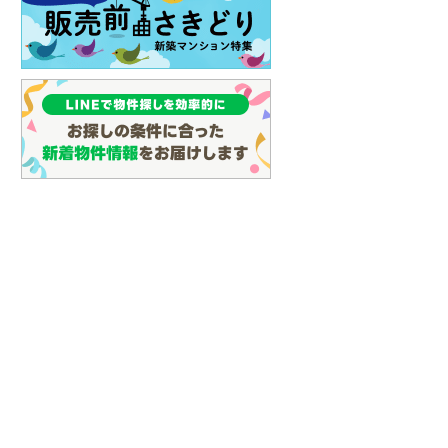
イン
(
0
)
しなの鉄道
(
7
)
津軽鉄道
(
0
)
三陸鉄道リアス線
(
9
)
仙台空港アクセス線
(
37
)
松本電鉄上高地線
(
0
)
関東鉄道常総線
(
75
)
銚子電気鉄道
(
11
)
上信電鉄上信線
(
38
)
埼玉新都市交通伊奈線
(
332
)
京成成田高速鉄道アクセス線
(
18
)
京成千葉線
(
59
)