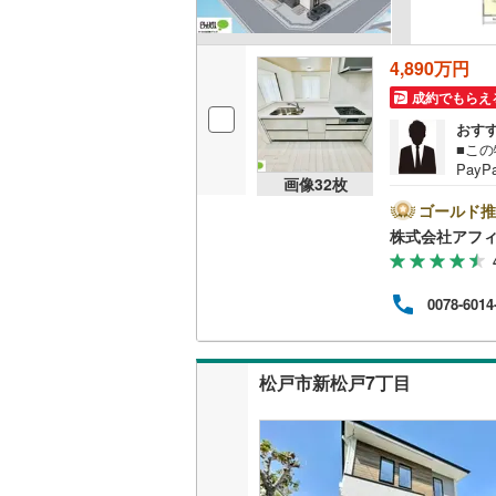
名古屋市
4,890万円
成約でもらえ
名古屋市
おす
京都市営
■こ
Pay
OsakaMe
画像
32
枚
い。現
歩1
ゴールド推
OsakaMe
ゆっ
株式会社アフ
■全
OsakaMe
ォー
っき
0078-6014
福岡市地
に。
お客
サポ
私鉄・その他
札幌市電
(
合せ
松戸市新松戸7丁目
道南いさ
阿武隈急
秋田内陸