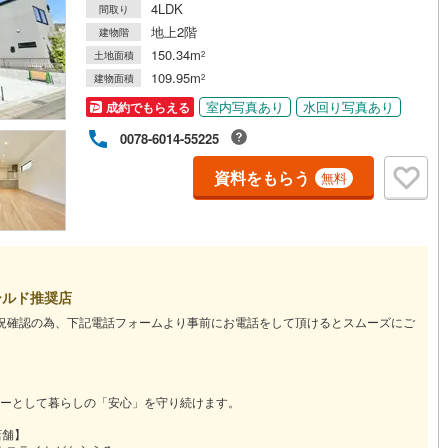
4LDK
間取り
地上2階
建物階
道
(
0
)
北越急行ほくほく線
(
0
)
150.34m
土地面積
2
109.95m
建物面積
2
て銀河鉄道
(
1
)
青い森鉄道
(
0
)
室内写真あり
水回り写真あり
成約でもらえる
弘南線
(
0
)
弘南鉄道大鰐線
(
0
)
0078-6014-55225
鉄道鳥海山ろく線
(
0
)
福島交通飯坂線
(
33
)
資料をもらう
無料
長野線
(
4
)
上田電鉄別所線
(
2
)
イトレール
(
115
)
関東鉄道竜ケ崎線
(
13
)
鉄道大洗鹿島線
(
55
)
ひたちなか海浜鉄道湊線
(
33
)
ールド推奨店
55
)
千葉都市モノレール
(
151
)
空き状況確認の為、下記電話フォームより事前にお電話をして頂けるとスムーズにご
鉄道上毛線
(
75
)
秩父鉄道
(
59
)
線
(
93
)
つくばエクスプレス
(
217
)
ーとして暮らしの「安心」を守り続けます。
321
)
京成押上線
(
4
)
店舗】