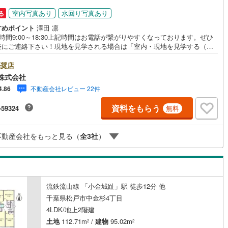
6
)
片町線
(
87
)
室内写真あり
水回り写真あり
る
すめポイント
澤田 凛
)
関西空港線
(
1
)
時間9:00～18:30上記時間はお電話が繋がりやすくなっております。ぜひ
軽にご連絡下さい！現地を見学される場合は「室内・現地を見学する（無
東線
(
23
)
本四備讃線
(
1
)
」ボタンよりご希望の日時をご記入いただけますとスムーズにご案内が可
。■ご来店特典1.ご見学、ご来店後にアンケート記入でもれなく3、000円
奨店
予土線
(
0
)
UOカードプレゼント（1組様1回限り後日郵送）2.未公開の物件情報をご紹
株式会社
.不動産ご購入、ご売却、太陽光発電システムご検討中のお客様、ご紹介で
徳島線
(
1
)
不動産会社レビュー 22件
4.86
なくQUOカード3、000円分プレゼント更にご紹介のお客様が弊社仲介にて
約頂くと、1万円から最大10万円のご紹介料をお支払いさせて頂きます！詳
)
土讃線
(
1
)
資料をもらう
-59324
無料
はスタッフ迄■県内有数の大型店舗1.店舗敷地内に大型駐車場完備、マイカ
も安心！2.チャイルドスペース、授乳室、ベビーベッド完備3.他にもファミ
線
(
413
)
香椎線
(
117
)
に優しい『あったら良いな』がここにある！ミルク用浄水サーバー、紙お
不動産会社をもっと見る（
全
3
社
）
、アメニティ、大型個室2部屋、各ブースモニター等
)
肥薩線
(
0
)
52
)
唐津線
(
7
)
1
)
大村線
(
4
)
流鉄流山線 「小金城趾」駅 徒歩12分 他
千葉県松戸市中金杉4丁目
99
)
日豊本線
(
129
)
4LDK/地上2階建
)
吉都線
(
6
)
土地
112.71m
/
建物
95.02m
2
2