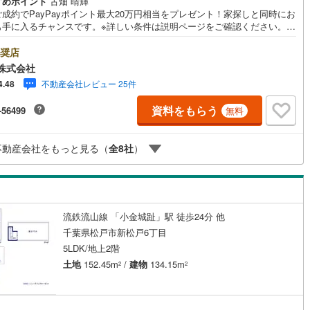
すめポイント
古畑 晴輝
成約でPayPayポイント最大20万円相当をプレゼント！家探しと同時にお
0
)
七尾線
(
0
)
も手に入るチャンスです。※詳しい条件は説明ページをご確認ください。
契約、入居関連など
日ご案内OK』送迎無料！頭金なし・銀行比較＆相談可！ テレビで紹介さ
高山本線（JR西日本）
(
0
)
『やどかリッチ』使えます！豊かに過ごすには『インテリア』家具や家電
奨店
能
（
6
）
エクステリア』カーポートや楽しめる庭、この充実度で変わってきます。
株式会社
JR西日本）
(
1
)
湖西線
(
43
)
らを一括で購入でき、その代金を住宅ローンに組み込むことが可能なサー
不動産会社レビュー 25件
4.48
、それがやどかリッチです。 頭金0円でもOK！（諸経費含む） アフターサ
応
福知山線
(
96
)
ス充実！「どこの銀行がいいの？疾病ってなに？ローン組めるかな？」わ
資料をもらう
-56499
無料
ないことが多い家探しを丁寧にご説明致します！物件の探し方、ローンの
ン内見(相談)可
（
21
）
IT重説可
（
4
）
30
)
播但線
(
37
)
方、知らないと損する税金のこと等トータルでサポート致します！
津山線
(
0
)
不動産会社をもっと見る（
全
8
社
）
ン対応とは？
伯備線
(
10
)
呉線
(
30
)
流鉄流山線 「小金城趾」駅 徒歩24分 他
山口線
(
1
)
千葉県松戸市新松戸6丁目
5LDK/地上2階
1
)
美祢線
(
0
)
土地
152.45m
/
建物
134.15m
2
2
因美線
(
0
)
草津線
(
18
)