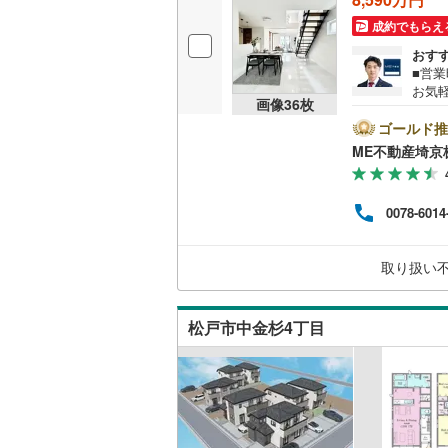
桜井線
(
11
成約でもらえ
おす
阪和線
(
32
■営業
お気
おおさか
画像
36
枚
料）
能です
ゴールド推
内子線
(
0
)
のQ
ME不動産埼京
介3
鳴門線
(
0
)
もれ
ご契
土讃線
(
11
0078-6014
しく
ーで
鹿児島本
リー
取り扱い
むつ
三角線
(
57
長崎本線
(
松戸市中金杉4丁目
佐世保線
(
豊肥本線
(
日南線
(
40