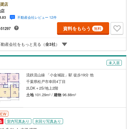
業いたします）】「資料請求」「内覧」のお問い合わせは上記時間内です
奨店
け
（
0
）
平屋・1階建て
（
0
）
ムーズにご対応が可能です。スタッフ一同お客様のお問合せをお待ちして
5
)
鶴見線
(
4
)
柏店
ます。【住宅ローン相談会】開催中無理のない住宅ローンの試算やご購入
ルーム（納戸）
（
5
）
不動産会社レビュー 12件
4.83
にかかる諸費用の概算も行っております。しっかりとした資金計画のアド
8
)
根岸線
(
27
)
スをさせて頂きますので、お気軽にご相談ください。お客様第一主義をモ
資料をもらう
-51297
無料
-にお引越しをしてからも安心して住んでいただけるよう、末永く誠実に努
1
)
中央本線（JR東日本）
(
558
)
せて頂きます。住宅情報館にお越し頂けたら、物件のご紹介だけではな
お住まいの疑問、不安、お家の事ならなんでもご相談いただけます。お客
176
)
八高線
(
499
)
ッチン
（
0
）
対面キッチン
（
21
）
不動産会社をもっと見る（
全
3
社
）
要望をお伺いしながら誠心誠意、全力でサポートさせて頂きます。お客様
一人に合わせたライフプランのご提案をさせていただきます。お気軽にご
5
)
大糸線（JR東日本）
(
1
)
ください。
各駅停車）
(
302
)
埼京線
(
250
)
未入居
機あり
（
21
）
東海道本線（JR東海）
(
1,180
)
流鉄流山線 「小金城趾」駅 徒歩19分 他
千葉県松戸市幸田4丁目
庭
)
飯田線
(
144
)
2LDK＋2S/地上2階
ッキあり
（
0
）
9
)
高山本線（JR東海）
(
70
)
土地
101.29m
/
建物
96.88m
2
2
JR東海）
(
189
)
紀勢本線（JR東海）
(
3
)
NEW
博多南線
(
84
)
インクローゼット
床下収納
（
21
）
室内写真あり
水回り写真あり
る
R西日本）
(
0
)
北陸本線
(
6
)