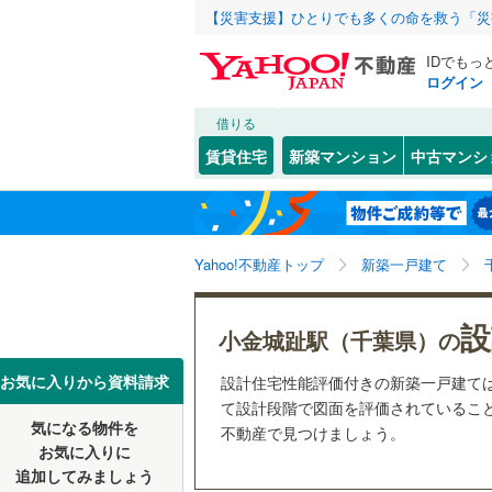
【災害支援】ひとりでも多くの命を救う「災
IDでもっ
ログイン
借りる
北海道
JR
北海道
函館本線
(
こだわり条件
設備
賃貸住宅
新築マンション
中古マンシ
石勝線
(
0
)
床暖房
（
東北
青森
根室本線
(
(
45
)
(
48
)
(
2
駐車場2
関東
東京
石北本線
(
Yahoo!不動産トップ
新築一戸建て
ＴＶモニ
（
21
）
常磐線
(
62
信越・北陸
新潟
設
小金城趾駅（千葉県）の
高崎線
(
64
配置、向き、
東海
愛知
お気に入りから資料請求
設計住宅性能評価付きの新築一戸建て
両毛線
(
10
前道6m
て設計段階で図面を評価されていること
烏山線
(
99
気になる物件を
不動産で見つけましょう。
近畿
大阪
平坦地
（
お気に入りに
石巻線
(
6
)
追加してみましょう