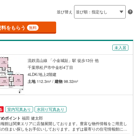
島根
岡山
広島
山口
釜石線
(
6
)
並び替え
ダイニング15畳以上
花輪線
(
0
)
香川
愛媛
高知
保存した条件を見る
磐越東線
(
107
)
資料をもらう
無料
佐賀
長崎
熊本
大分
施工・品質・工法関連
陸羽東線
(
14
)
未入居
震、制震構造
設計住宅性能評価付き
61
)
米坂線
(
0
)
（
21
）
流鉄流山線 「小金城趾」駅 徒歩13分 他
五能線
(
0
)
この条件で検索する
この条件で検索する
この条件で検索する
この条件で検索する
この条件で検索する
この条件で検索する
市区町村以下を選択
市区町村を選択す
駅を選択する
千葉県松戸市中金杉4丁目
住宅
（
10
）
大規模（総区画数50戸以上）
0
)
白新線
(
2
)
4LDK/地上2階建
（
0
）
土地
112.3m
/
建物
98.32m
2
2
越後線
(
8
)
ライン（宇都宮～逗子）
湘南新宿ライン（前橋～小田原）
(
936
)
駅が始発駅
（
0
）
海まで2km以内
（
0
）
室内写真あり
水回り写真あり
る
)
内房線
(
275
)
全体
すめポイント
福田 健太郎
8
)
鹿島線
(
6
)
情報館は関東エリアに店舗展開しております。豊富な物件情報をご用意し
様の住まい探しをお手伝いしております。まずは最寄りの住宅情報館にお
（
1
）
バリアフリー住宅
（
14
）
ご相談ください。【営業時間 10:00～19:00 火曜・水曜（祝日の場合
)
東海道本線
(
298
)