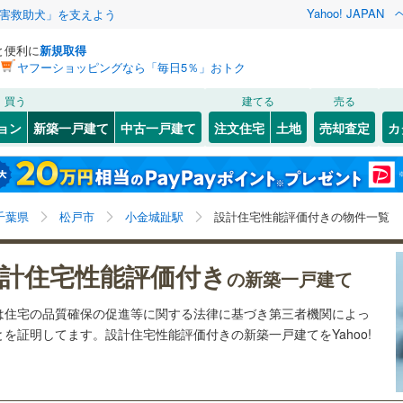
Yahoo! JAPAN
害救助犬」を支えよう
と便利に
新規取得
ヤフーショッピングなら「毎日5％」おトク
検索条件を保存しました
買う
建てる
売る
0
)
札沼線
(
0
)
ョン
新築一戸建て
中古一戸建て
注文住宅
土地
売却査定
カ
この検索条件の新着物件通知は、
マイページ
から設定できます。
室蘭本線
(
0
)
1
）
オール電化
（
0
）
岩手
宮城
秋田
山形
0
)
富良野線
(
0
)
鰭ケ崎
1
)
(
5
)
(
8
)
台以上
（
15
）
ビルトインガレージ
（
0
）
(
17
)
小金城趾駅、価格未定を含む、建築条件付き土地を含
神奈川
埼玉
千葉
茨城
0
)
釧網本線
(
0
)
千葉県
松戸市
小金城趾駅
設計住宅性能評価付きの物件一覧
タ付インターホン
防犯カメラ
（
0
）
む、間取り未定を含む、設計住宅性能評価付き
3
)
水郡線
(
161
)
長野
富山
石川
福井
計住宅性能評価付き
の新築一戸建て
5
)
上越線
(
116
)
建ち方、日当たり
閉じる
閉じる
お気に入りリストを見る
お気に入りリストを見る
閉じる
閉じる
岐阜
静岡
三重
は住宅の品質確保の促進等に関する法律に基づき第三者機関によっ
5
)
水戸線
(
30
)
以上
（
7
）
角地
（
3
）
を証明してます。設計住宅性能評価付きの新築一戸建てをYahoo!
検索条件を保存する
)
仙山線
(
102
)
兵庫
京都
滋賀
奈良
3
）
マイページ
気仙沼線
(
0
)