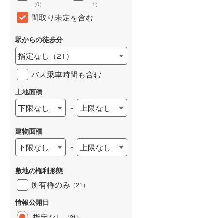
（
0
）
（
1
）
和歌山線
(
84
)
間取り未定を含む
東西線
(
26
)
駅からの徒歩分
予讃線
(
1
)
指定なし
（
21
）
高徳線
(
1
)
バス乗車時間も含む
牟岐線
(
3
)
土地面積
山陽本線（JR九州）
(
6
)
下限なし
上限なし
~
篠栗線
(
25
)
建物面積
指宿枕崎線
(
18
)
下限なし
上限なし
~
筑肥線
(
18
)
敷地の権利形態
久大本線
(
24
)
所有権のみ
（
21
）
日田彦山線
(
24
)
情報公開日
筑豊本線
(
35
)
指定なし
（
21
）