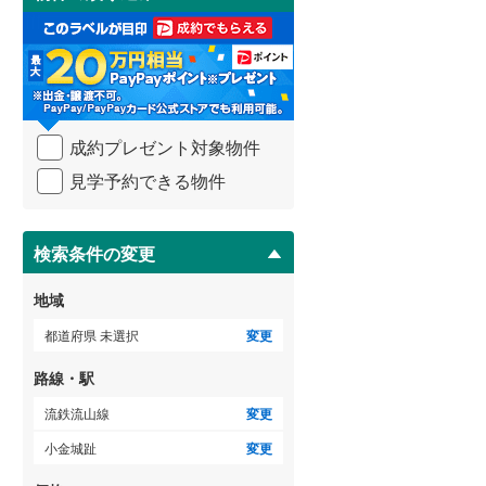
け
3階建て以上
（
0
）
取
武蔵野線
(
852
)
る
・
横須賀線
(
70
)
条
件
青梅線
(
285
)
を
成約プレゼント対象物件
マ
小海線
(
1
)
イ
見学予約できる物件
ペ
京浜東北線
(
570
)
ー
ジ
総武線
(
296
)
に
検索条件の変更
保
御殿場線
(
144
)
存
地域
す
中央本線（JR東海）
(
438
)
る
都道府県 未選択
変更
太多線
(
60
)
路線・駅
名松線
(
0
)
流鉄流山線
変更
東海道本線（JR西日本）
(
127
)
小金城趾
変更
小浜線
(
0
)