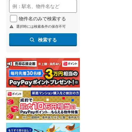
(
55
)
名古屋市営地下鉄鶴舞線
(
123
)
物件名のみで検索する
選択時には検索条件の保存不可
名古屋市営地下鉄名港線
(
27
)
OsakaMetro長堀鶴見緑地線
(
9
)
検索する
OsakaMetro谷町線
(
33
)
OsakaMetro千日前線
(
2
)
神戸市営地下鉄海岸線
(
0
)
福岡市地下鉄七隈線
(
102
)
函館市電宝来・谷地頭線
(
0
)
真岡鐵道
(
12
)
山形鉄道フラワー長井線
(
0
)
えちごトキめき鉄道妙高はねうまラ