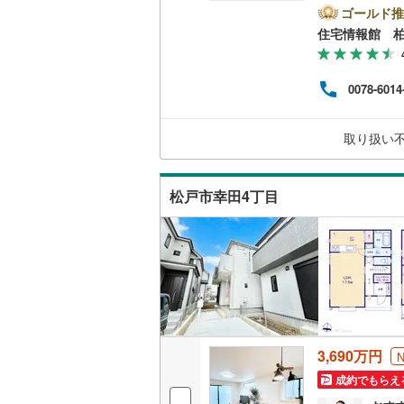
は営
ゴールド推
二世帯向
とス
南武線
(
18
住宅情報館 
おり
サービス
の際
横浜線
(
58
バイ
0078-6014
ット
キッチン
相模線
(
49
めさ
く、
五日市線
(
独立型キ
取り扱い
様の
一人
篠ノ井線
(
相談
浴室
松戸市幸田4丁目
常磐線（
浴室乾燥
伊東線
(
0
)
バルコニー、
身延線
(
60
ウッドデ
武豊線
(
10
関西本線（
収納
3,690万円
参宮線
(
0
)
ウォーク
成約でもらえ
大糸線（J
（
20
）