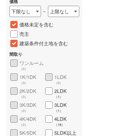
価格
城端線
(
0
)
下限なし
上限なし
~
関西本線（JR西日本）
(
167
)
価格未定を含む
大阪環状線
(
1
)
売主
山陽本線（JR西日本）
(
361
)
建築条件付土地を含む
姫新線
(
58
)
間取り
ワンルーム
吉備線
(
0
)
（
0
）
詳しく見る
芸備線
(
12
)
1K/1DK
1LDK
（
0
）
（
0
）
可部線
(
3
)
2K/2DK
2LDK
（
0
）
（
1
）
宇部線
(
3
)
3K/3DK
3LDK
山陰本線
(
20
)
（
0
）
（
1
）
4K/4DK
4LDK
境線
(
1
)
（
0
）
（
18
）
奈良線
(
69
)
5K/5DK
5LDK以上