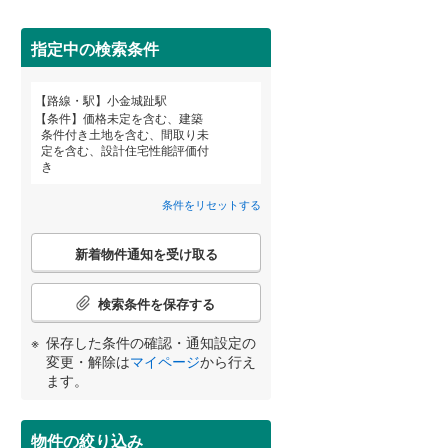
田沢湖線
(
0
)
指定中の検索条件
八戸線
(
0
)
磐越西線
(
79
)
路線・駅
小金城趾駅
宮崎
鹿児島
沖縄
条件
価格未定を含む、建築
陸羽西線
(
0
)
条件付き土地を含む、間取り未
定を含む、設計住宅性能評価付
住宅性能評価付き
（
20
）
左沢線
(
27
)
き
津軽線
(
0
)
条件をリセットする
する
る
条件をリセットする
条件をリセットする
条件をリセットする
条件をリセットする
条件をリセットする
条件をリセットする
信越本線
(
55
)
こ
新着物件通知を受け取る
の
弥彦線
(
0
)
検
索
検索条件を保存する
総武本線
(
247
)
条
件
小学校まで1km以内
（
19
）
保存した条件の確認・通知設定の
で
変更・解除は
マイページ
から行え
京葉線
(
96
)
通
ます。
知
久留里線
(
108
)
を
間取り変更可能
（
0
）
受
物件の絞り込み
山手線
(
7
)