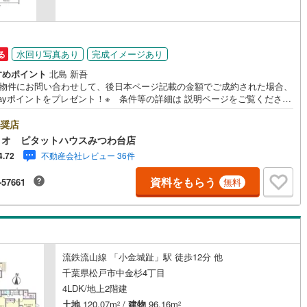
3
)
宮崎空港線
(
22
)
線
(
342
)
上越新幹線
(
191
)
水回り写真あり
完成イメージあり
る
線
(
156
)
北陸新幹線
(
192
)
すめポイント
北島 新吾
の物件にお問い合わせして、後日本ページ記載の金額でご成約された場合、
線
(
94
)
北陸新幹線（JR西日本）
(
2
)
Payポイントをプレゼント！※ 条件等の詳細は 説明ページをご覧くださ
地案内会開催中‥365日ご案内いつでも大歓迎!!JR常磐線「北小金」駅徒
幹線
(
4
)
7分。小金北小学校まで徒歩6分とお子様の通学も安心です。■家族みんなで
奨店
たりと過ごせるLDK広々17帖■リビング全体を見渡せるカウンターキッチン
ィオ ピタットハウスみつわ台店
然と家族の顔が合わせられる人気のリビングイン階段■家事のしやすい水回
地下鉄南北線
(
0
)
札幌市営地下鉄東西線
(
2
)
不動産会社レビュー 36件
4.72
主寝室には大容量のウォークインクローゼット■2部屋から出入りでき布団
濯物もたくさん干せるバルコニー■玄関がすっきり片付くシューズボックス
下鉄南北線
(
242
)
仙台市地下鉄東西線
(
64
)
資料をもらう
-57661
無料
ースペース2台分●お客様の笑顔のために。・* 千葉県の不動産のことなら
会社アフィオにお任せください！● お客様の一生の宝物になるお家探し
ロ丸ノ内線
(
11
)
東京メトロ丸ノ内方南支線
(
1
)
心強いパートナーになれるよう全力でサポート致します！ご見学やご相談
迅速にご対応致します！お気軽にお問合せ下さいませ！
ロ東西線
(
76
)
東京メトロ千代田線
(
24
)
ロ半蔵門線
(
0
)
東京メトロ南北線
(
10
)
流鉄流山線 「小金城趾」駅 徒歩12分 他
千葉県松戸市中金杉4丁目
線
(
0
)
都営三田線
(
5
)
4LDK/地上2階建
戸線
(
19
)
横浜市営地下鉄ブルーライン
(
140
)
土地
120.07m
/
建物
96.16m
2
2