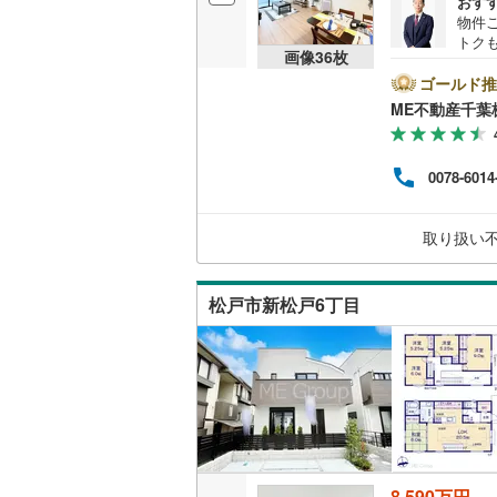
おす
物件ご
越美北線
(
トク
販売、価格、
画像
36
枚
『本
氷見線
(
0
)
れた
ゴールド推
即入居可
と『
ME不動産千葉
紀勢本線（
これ
ビス
オンライン対
桜島線
(
1
)
ービ
0078-6014
から
オンライ
加古川線
(
組み
赤穂線
(
8
)
取り扱い
オンライ
宇野線
(
3
)
松戸市新松戸6丁目
福塩線
(
4
)
岩徳線
(
0
)
小野田線
(
舞鶴線
(
4
)
木次線
(
0
)
8,590万円