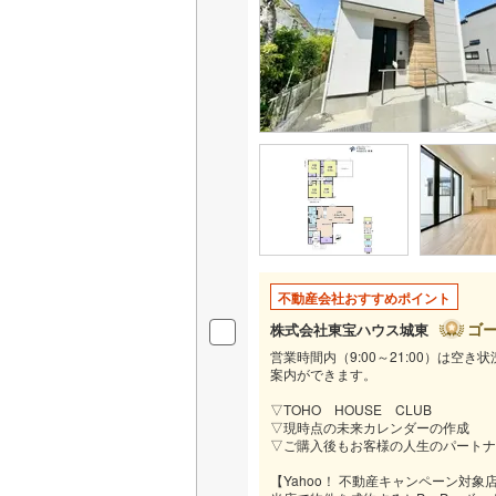
いすみ鉄
IGRいわ
弘南鉄道
由利高原
長野電鉄
宇都宮ラ
不動産会社おすすめポイント
鹿島臨海
ゴ
株式会社東宝ハウス城東
小湊鐵道
(
営業時間内（9:00～21:00）は
案内ができます。
上毛電気
▽TOHO HOUSE CLUB
流鉄流山
▽現時点の未来カレンダーの作成
▽ご購入後もお客様の人生のパートナ
京成本線
(
【Yahoo！ 不動産キャンペーン対象