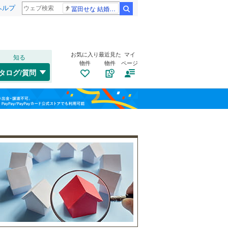
ヘルプ
冨田せな 結婚発表
検索
お気に入り
最近見た
マイ
知る
物件
物件
ページ
千歳線
(
0
)
タログ/質問
日高本線
(
0
)
トイレ２か所
（
21
）
福島
宗谷本線
(
0
)
太陽光発電システム
（
0
）
栃木
群馬
山梨
東北本線
(
1,094
)
川越線
(
495
)
吾妻線
(
21
)
日光線
(
136
)
南道路
（
10
）
仙石線
(
110
)
和歌山
大船渡線
(
13
)