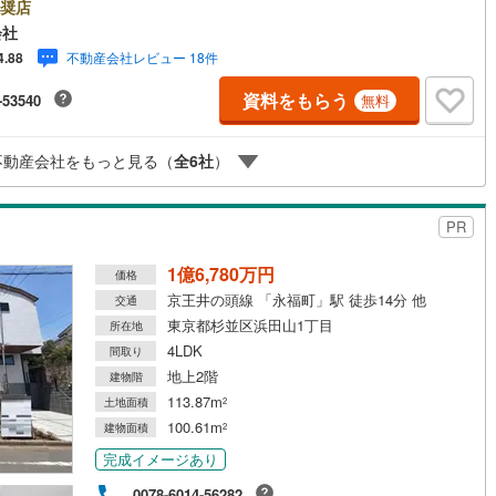
密着昭和建物です・・・ 西荻窪に創業44年、地域密着の不動産会社で
奨店
け
（
0
）
平屋・1階建て
（
0
）
 不動産購入、買換えには、不安がつきもの。 物件の選定や住宅ローンは
会社
1
)
鶴見線
(
4
)
ん地域密着だからこその情報をお伝え、ご提案いたします。 お気軽に
不動産会社レビュー 18件
4.88
ルーム（納戸）
（
1
）
談、ご来社頂ける会社です。スタッフ一同、心よりお待ちしております。
4
)
根岸線
(
28
)
立地、同じ建物は存在しません。唯一無二の不動産をお手伝いいたしま
資料をもらう
-53540
無料
 キッズルーム充実・チャイルド-シートの用意もございます。 ご家族で楽
2
)
中央本線（JR東日本）
(
559
)
ご検討頂けるようご案内しておりますのでぜひ、お気軽にお問い合わせく
ださい。 営業時間: 9:00 - 20:00
167
)
八高線
(
494
)
ッチン
（
0
）
対面キッチン
（
1
）
不動産会社をもっと見る（
全
6
社
）
5
)
大糸線（JR東日本）
(
1
)
PR
各駅停車）
(
298
)
埼京線
(
253
)
機あり
（
1
）
1億6,780万円
価格
東海道本線（JR東海）
(
1,183
)
京王井の頭線 「永福町」駅 徒歩14分 他
交通
庭
)
飯田線
(
144
)
東京都杉並区浜田山1丁目
所在地
4LDK
間取り
ッキあり
（
0
）
0
)
高山本線（JR東海）
(
70
)
地上2階
建物階
113.87m
JR東海）
(
183
)
紀勢本線（JR東海）
(
3
)
土地面積
2
100.61m
建物面積
2
博多南線
(
82
)
インクローゼット
床下収納
（
1
）
完成イメージあり
R西日本）
(
0
)
北陸本線
(
6
)
0078-6014-56282