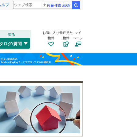
ヘルプ
佐藤佳奈 結婚
検索
お気に入り
最近見た
マイ
知る
物件
物件
ページ
千歳線
(
0
)
タログ/質問
日高本線
(
0
)
トイレ２か所
（
0
）
福島
宗谷本線
(
0
)
(
4
)
(
1
)
(
4
)
太陽光発電システム
（
0
）
栃木
群馬
山梨
東北本線
(
1,098
)
川越線
(
494
)
吾妻線
(
21
)
日光線
(
136
)
南道路
（
0
）
仙石線
(
106
)
和歌山
大船渡線
(
13
)