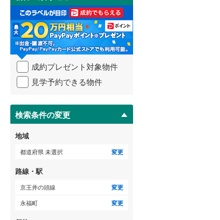
け
3階建て以上
（
0
）
取
武蔵野線
(
856
)
る
・
横須賀線
(
69
)
条
件
青梅線
(
281
)
を
成約プレゼント対象物件
マ
小海線
(
1
)
イ
見学予約できる物件
ペ
京浜東北線
(
579
)
ー
ジ
総武線
(
305
)
に
検索条件の変更
保
御殿場線
(
146
)
存
地域
す
中央本線（JR東海）
(
437
)
る
都道府県 未選択
変更
太多線
(
60
)
路線・駅
名松線
(
0
)
京王井の頭線
変更
東海道本線（JR西日本）
(
127
)
永福町
変更
小浜線
(
0
)