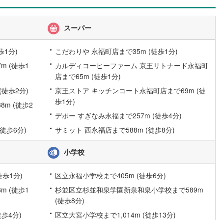
営地下鉄東山線
(
185
)
名古屋市営地下鉄名城線
(
116
)
スーパー
営地下鉄桜通線
(
183
)
名古屋市営地下鉄上飯田線
(
42
)
歩1分)
こだわりや 永福町店まで35m (徒歩1分)
地下鉄烏丸線
(
2
)
京都市営地下鉄東西線
(
8
)
 (徒歩1
カルディコーヒーファーム 京王リトナード永福町
店まで65m (徒歩1分)
tro今里筋線
(
5
)
OsakaMetro御堂筋線
(
27
)
(徒歩2分)
京王ストア キッチンコート永福町店まで69m (徒
tro四つ橋線
(
1
)
OsakaMetro中央線
(
6
)
歩1分)
m (徒歩2
デポー すぎなみ永福まで257m (徒歩4分)
tro堺筋線
(
0
)
神戸市営地下鉄西神・山手線
(
58
)
徒歩6分)
サミット 西永福店まで588m (徒歩8分)
下鉄空港線
(
15
)
福岡市地下鉄箱崎線
(
0
)
小学校
0
)
函館市電
(
0
)
歩1分)
区立永福小学校まで405m (徒歩6分)
りび鉄道
(
0
)
わたらせ渓谷鐵道
(
0
)
 (徒歩1
杉並区立杉並和泉学園新泉和泉小学校まで589m
行
(
44
)
会津鉄道
(
3
)
(徒歩8分)
歩4分)
区立大宮小学校まで1,014m (徒歩13分)
縦貫鉄道
(
0
)
しなの鉄道北しなの線
(
1
)