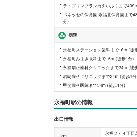
ラ・プリマブランカえいふくまで409m 
ベネッセの保育園 永福北保育園まで485
いすみ鉄
分)
IGRいわ
病院
弘南鉄道
永福町ステーション歯科まで16m (徒歩
由利高原
永福町みまき眼科まで16m (徒歩1分)
長野電鉄
永福矯正歯科クリニックまで24m (徒歩
宇都宮ラ
岩崎歯科クリニックまで34m (徒歩1分
鹿島臨海
甲斐歯科医院まで34m (徒歩1分)
小湊鐵道
(
永福町駅の情報
上毛電気
流鉄流山
出口情報
京成本線
(
永福２～４丁目,
北口