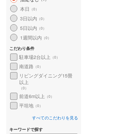
北海道新幹線
(
0
)
本日
（
0
）
山形新幹線
(
320
)
3日以内
（
0
）
5日以内
東海道新幹線
(
403
)
（
0
）
1週間以内
（
0
）
九州新幹線
(
28
)
こだわり条件
駐車場2台以上
（
0
）
南道路
札幌市営地下鉄東豊線
(
0
)
（
0
）
リビングダイニング15畳
東京メトロ銀座線
(
0
)
以上
（
0
）
東京メトロ日比谷線
(
6
)
前道6m以上
（
0
）
東京メトロ有楽町線
(
57
)
平坦地
（
0
）
東京メトロ副都心線
(
57
)
すべてのこだわりを見る
都営新宿線
(
116
)
キーワードで探す
横浜市営地下鉄グリーンライン