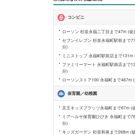
名古屋市
コンビニ
名古屋市
ローソン 杉並永福二丁目まで47m (徒
京都市営
セブンイレブン 杉並永福町駅前まで77m
分)
OsakaMe
ミニストップ 永福町駅前店まで131m 
OsakaMe
ファミリーマート 永福町駅南店まで138
分)
OsakaMe
ローソンストア100 永福町まで467m (
福岡市地
保育園／幼稚園
私鉄・その他
札幌市電
(
京王キッズプラッツ永福町まで67m (徒
道南いさ
ミアヘルサ保育園ひびき 永福町まで78m
阿武隈急
分)
キッズガーデン 杉並和泉まで268m (徒
秋田内陸