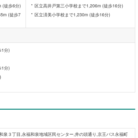
(徒歩6分)
区立高井戸第三小学校まで1,206m (徒歩16分)
m (徒歩7
区立済美小学校まで1,230m (徒歩16分)
道
(
0
)
北越急行ほくほく線
(
0
)
て銀河鉄道
(
0
)
青い森鉄道
(
0
)
弘南線
(
0
)
弘南鉄道大鰐線
(
0
)
1分)
鉄道鳥海山ろく線
(
0
)
福島交通飯坂線
(
31
)
長野線
(
4
)
上田電鉄別所線
(
2
)
1分)
イトレール
(
117
)
関東鉄道竜ケ崎線
(
13
)
)
鉄道大洗鹿島線
(
55
)
ひたちなか海浜鉄道湊線
(
32
)
53
)
千葉都市モノレール
(
160
)
鉄道上毛線
(
75
)
秩父鉄道
(
58
)
線
(
89
)
つくばエクスプレス
(
216
)
324
)
京成押上線
(
4
)
和泉３丁目,永福和泉地域区民センター,井の頭通り,京王バス永福町