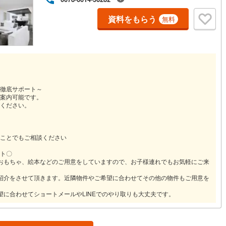
0
)
七尾線
(
0
)
資料をもらう
無料
契約、入居関連など
高山本線（JR西日本）
(
0
)
能
（
0
）
JR西日本）
(
1
)
湖西線
(
44
)
応
福知山線
(
96
)
ン内見(相談)可
（
1
）
IT重説可
（
1
）
30
)
播但線
(
37
)
徹底サポート～
案内可能です。
ください。
津山線
(
0
)
ン対応とは？
伯備線
(
10
)
ことでもご相談ください
呉線
(
30
)
ト〇
おもちゃ、絵本などのご用意をしていますので、お子様連れでもお気軽にご来
山口線
(
1
)
紹介をさせて頂きます。近隣物件やご希望に合わせてその他の物件もご用意を
1
)
美祢線
(
0
)
望に合わせてショートメールやLINEでのやり取りも大丈夫です。
因美線
(
0
)
草津線
(
18
)