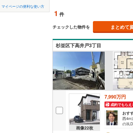
中国
LD
鳥取
北上線
(
0
)
マイページの便利な使い方
1
リビング
件
山田線
(
0
)
四国
徳島
（
0
）
大湊線
(
0
)
まとめて
チェックした物件を
九州・沖縄
福岡
構造・規模・
只見線
(
3
)
杉並区下高井戸3丁目
耐震、免
奥羽本線
(
（
1
）
男鹿線
(
0
)
0
0
0
0
0
0
該当物件
該当物件
該当物件
該当物件
該当物件
該当物件
件
件
件
件
件
件
長期優良
羽越本線
(
飯山線
(
0
)
立地
湘南新宿
7,990万円
(
729
)
最寄りの
成約でもらえ
外房線
(
94
おす
間取り、居室
西4
成田線
(
11
の3
吹き抜け
画像
22
枚
暮ら
東金線
(
25