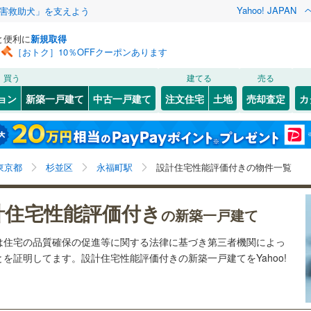
Yahoo! JAPAN
害救助犬」を支えよう
と便利に
新規取得
［おトク］10％OFFクーポンあります
検索条件を保存しました
買う
建てる
売る
0
)
札沼線
(
0
)
ョン
新築一戸建て
中古一戸建て
注文住宅
土地
売却査定
カ
この検索条件の新着物件通知は、
マイページ
から設定できます。
室蘭本線
(
0
)
1
）
オール電化
（
0
）
岩手
宮城
秋田
山形
0
)
富良野線
(
0
)
池ノ上
)
(
2
)
(
0
)
(
0
)
(
0
)
(
1
)
台以上
（
0
）
ビルトインガレージ
（
0
）
(
0
)
永福町駅、価格未定を含む、建築条件付き土地を含む、
神奈川
埼玉
千葉
茨城
0
)
釧網本線
(
0
)
東京都
杉並区
永福町駅
設計住宅性能評価付きの物件一覧
タ付インターホン
防犯カメラ
（
0
）
間取り未定を含む、設計住宅性能評価付き
3
)
水郡線
(
162
)
長野
富山
石川
福井
計住宅性能評価付き
の新築一戸建て
井の頭公園
)
(
23
)
1
)
上越線
(
116
)
建ち方、日当たり
(
2
)
閉じる
閉じる
お気に入りリストを見る
お気に入りリストを見る
閉じる
閉じる
岐阜
静岡
三重
は住宅の品質確保の促進等に関する法律に基づき第三者機関によっ
検索条件を保存する
5
)
水戸線
(
30
)
以上
（
0
）
角地
（
1
）
を証明してます。設計住宅性能評価付きの新築一戸建てをYahoo!
0
)
仙山線
(
102
)
マイページ
兵庫
京都
滋賀
奈良
0
）
気仙沼線
(
0
)