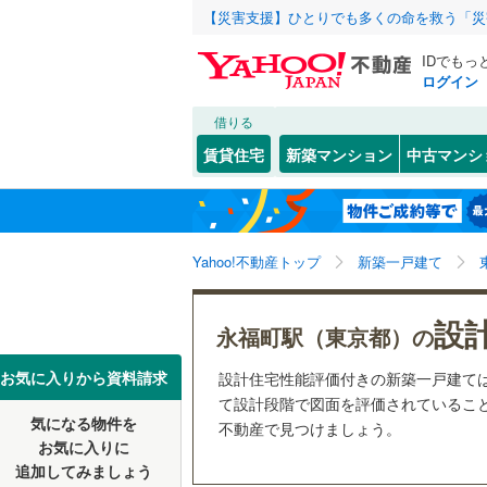
【災害支援】ひとりでも多くの命を救う「災
IDでもっ
ログイン
借りる
北海道
JR
北海道
函館本線
(
こだわり条件
設備
賃貸住宅
新築マンション
中古マンシ
石勝線
(
0
)
床暖房
（
東北
青森
根室本線
(
(
0
)
(
0
)
(
0
駐車場2
関東
東京
石北本線
(
Yahoo!不動産トップ
新築一戸建て
ＴＶモニ
（
1
）
常磐線
(
62
信越・北陸
新潟
設
永福町駅（東京都）の
富士見ケ丘
(
7
)
(
9
高崎線
(
65
配置、向き、
(
4
)
東海
愛知
お気に入りから資料請求
設計住宅性能評価付きの新築一戸建て
両毛線
(
10
前道6m
て設計段階で図面を評価されていること
烏山線
(
10
気になる物件を
不動産で見つけましょう。
近畿
大阪
平坦地
（
お気に入りに
石巻線
(
5
)
追加してみましょう