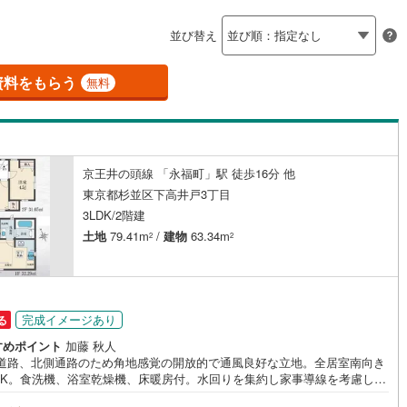
島根
岡山
広島
山口
釜石線
(
6
)
並び替え
ダイニング15畳以上
花輪線
(
0
)
香川
愛媛
高知
保存した条件を見る
磐越東線
(
108
)
資料をもらう
無料
佐賀
長崎
熊本
大分
施工・品質・工法関連
陸羽東線
(
14
)
震、制震構造
設計住宅性能評価付き
60
)
米坂線
(
0
)
（
1
）
京王井の頭線 「永福町」駅 徒歩16分 他
五能線
(
0
)
この条件で検索する
この条件で検索する
この条件で検索する
この条件で検索する
この条件で検索する
この条件で検索する
市区町村以下を選択
市区町村を選択す
駅を選択する
東京都杉並区下高井戸3丁目
住宅
（
0
）
大規模（総区画数50戸以上）
0
)
白新線
(
2
)
3LDK/2階建
（
0
）
土地
79.41m
/
建物
63.34m
2
2
越後線
(
8
)
ライン（宇都宮～逗子）
湘南新宿ライン（前橋～小田原）
(
934
)
駅が始発駅
（
0
）
海まで2km以内
（
0
）
完成イメージあり
る
)
内房線
(
280
)
すめポイント
加藤 秋人
全体
m道路、北側通路のため角地感覚の開放的で通風良好な立地。全居室南向き
8
)
鹿島線
(
6
)
LDK。食洗機、浴室乾燥機、床暖房付。水回りを集約し家事導線を考慮した
（
0
）
バリアフリー住宅
（
1
）
しやすい間取り。2駅2沿線利用可のアクセス良好で閑静な住宅街。 ・・・
)
東海道本線
(
291
)