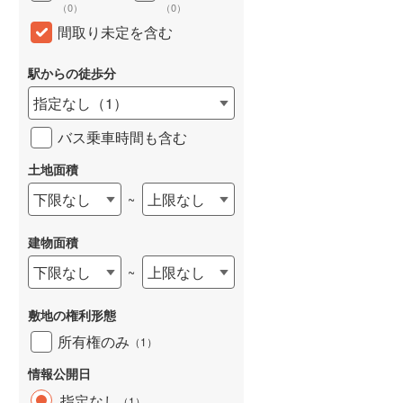
（
0
）
（
0
）
和歌山線
(
84
)
間取り未定を含む
東西線
(
26
)
駅からの徒歩分
予讃線
(
1
)
指定なし
（
1
）
高徳線
(
1
)
バス乗車時間も含む
牟岐線
(
3
)
土地面積
山陽本線（JR九州）
(
6
)
下限なし
上限なし
~
篠栗線
(
23
)
建物面積
指宿枕崎線
(
17
)
下限なし
上限なし
~
筑肥線
(
17
)
敷地の権利形態
久大本線
(
24
)
所有権のみ
（
1
）
日田彦山線
(
24
)
情報公開日
筑豊本線
(
36
)
指定なし
（
1
）