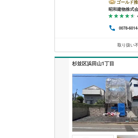
地域
ゴールド推
二世帯向
す。
昭和建物株式
南武線
(
19
もちろ
サービス
ご相
横浜線
(
58
同じ
0078-6014
す。
キッチン
相模線
(
46
しく
五日市線
(
独立型キ
取り扱い
篠ノ井線
(
浴室
杉並区浜田山1丁目
常磐線（
浴室乾燥
伊東線
(
0
)
バルコニー、
身延線
(
61
ウッドデ
武豊線
(
11
関西本線（
収納
参宮線
(
0
)
ウォーク
大糸線（J
（
0
）