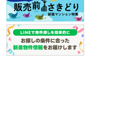
イン
(
0
)
しなの鉄道
(
7
)
津軽鉄道
(
0
)
三陸鉄道リアス線
(
9
)
仙台空港アクセス線
(
36
)
松本電鉄上高地線
(
0
)
関東鉄道常総線
(
74
)
銚子電気鉄道
(
11
)
上信電鉄上信線
(
38
)
埼玉新都市交通伊奈線
(
336
)
京成成田高速鉄道アクセス線
(
18
)
京成千葉線
(
66
)