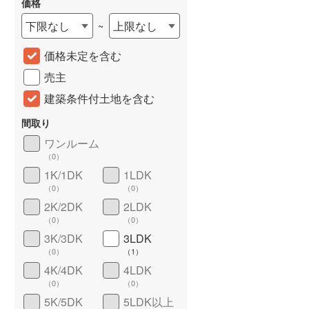
価格
城端線
(
0
)
下限なし
上限なし
~
関西本線（JR西日本）
(
166
)
価格未定を含む
大阪環状線
(
1
)
売主
山陽本線（JR西日本）
(
360
)
建築条件付土地を含む
姫新線
(
58
)
間取り
ワンルーム
吉備線
(
0
)
（
0
）
詳しく見る
芸備線
(
12
)
1K/1DK
1LDK
（
0
）
（
0
）
可部線
(
3
)
2K/2DK
2LDK
（
0
）
（
0
）
宇部線
(
3
)
3K/3DK
3LDK
山陰本線
(
20
)
（
0
）
（
1
）
4K/4DK
4LDK
境線
(
1
)
（
0
）
（
0
）
奈良線
(
69
)
5K/5DK
5LDK以上