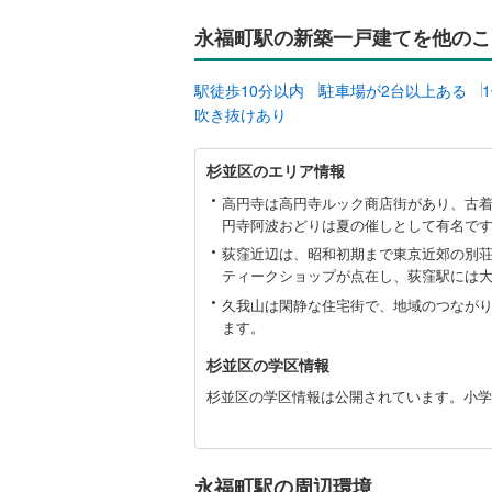
後藤寺線
(
永福町駅の新築一戸建てを他のこ
東北新幹
駅徒歩10分以内
駐車場が2台以上ある
秋田新幹
吹き抜けあり
山陽新幹
杉
杉並区のエリア情報
並
西九州新
区
高円寺は高円寺ルック商店街があり、古
に
円寺阿波おどりは夏の催しとして有名で
地下鉄
関
札幌市営
荻窪近辺は、昭和初期まで東京近郊の別
す
ティークショップが点在し、荻窪駅には
仙台市地
る
情
久我山は閑静な住宅街で、地域のつなが
東京メト
報
ます。
杉並区の学区情報
東京メト
杉並区の学区情報は公開されています。小学校
東京メト
都営浅草
永福町駅の周辺環境
都営大江