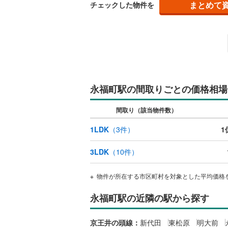
まとめて
チェックした物件を
桜井線
(
11
阪和線
(
32
おおさか
内子線
(
0
)
永福町駅の間取りごとの価格相場
鳴門線
(
0
)
土讃線
(
12
間取り（該当物件数）
鹿児島本
1LDK
（
3
件）
1
三角線
(
57
3LDK
（
10
件）
長崎本線
(
物件が所在する市区町村を対象とした平均価格
佐世保線
(
永福町駅の近隣の駅から探す
豊肥本線
(
日南線
(
40
京王井の頭線：
新代田
東松原
明大前