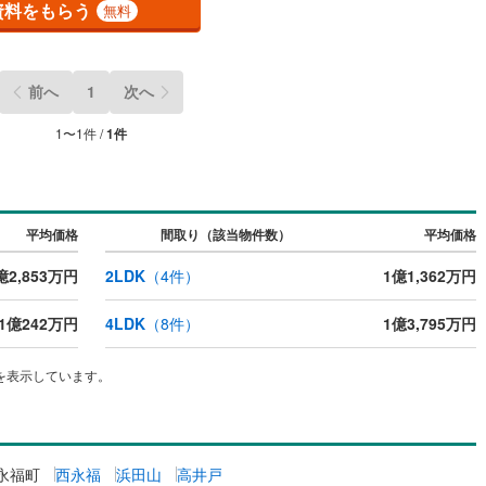
資料をもらう
無料
5
)
片町線
(
87
)
)
関西空港線
(
1
)
前へ
1
次へ
東線
(
23
)
本四備讃線
(
2
)
1
〜
1
件 /
1
件
予土線
(
0
)
徳島線
(
1
)
)
土讃線
(
1
)
平均価格
間取り（該当物件数）
平均価格
線
(
413
)
香椎線
(
117
)
億2,853万円
2LDK
（
4
件）
1億1,362万円
)
肥薩線
(
0
)
1億242万円
4LDK
（
8
件）
1億3,795万円
52
)
唐津線
(
7
)
を表示しています。
1
)
大村線
(
4
)
99
)
日豊本線
(
127
)
)
吉都線
(
6
)
永福町
西永福
浜田山
高井戸