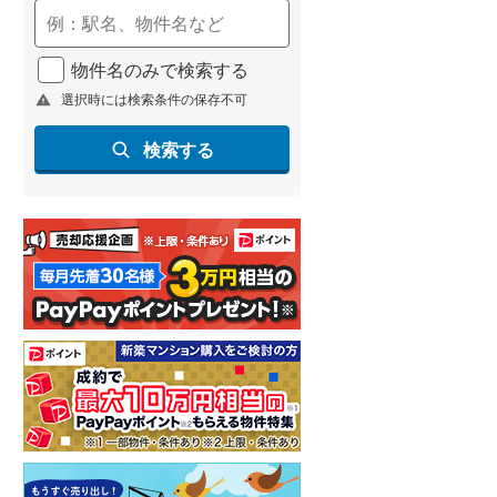
(
52
)
名古屋市営地下鉄鶴舞線
(
124
)
物件名のみで検索する
選択時には検索条件の保存不可
名古屋市営地下鉄名港線
(
27
)
OsakaMetro長堀鶴見緑地線
(
9
)
検索する
OsakaMetro谷町線
(
33
)
OsakaMetro千日前線
(
2
)
神戸市営地下鉄海岸線
(
0
)
福岡市地下鉄七隈線
(
100
)
函館市電宝来・谷地頭線
(
0
)
真岡鐵道
(
12
)
山形鉄道フラワー長井線
(
0
)
えちごトキめき鉄道妙高はねうまラ