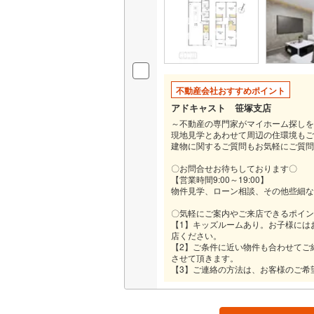
越美北線
(
販売、価格、
氷見線
(
0
)
即入居可
紀勢本線（
不動産会社おすすめポイント
オンライン対
桜島線
(
1
)
アドキャスト 笹塚支店
オンライ
加古川線
(
～不動産の専門家がマイホーム探しを
現地見学とあわせて周辺の住環境もご
建物に関するご質問もお気軽にご質問
赤穂線
(
8
)
オンライ
〇お問合せお待ちしております〇
宇野線
(
4
)
【営業時間9:00～19:00】
物件見学、ローン相談、その他些細な
福塩線
(
4
)
〇気軽にご案内やご来店できるポイン
【1】キッズルームあり。お子様には
岩徳線
(
0
)
店ください。
【2】ご条件に近い物件も合わせてご
小野田線
(
させて頂きます。
【3】ご連絡の方法は、お客様のご希
舞鶴線
(
4
)
木次線
(
0
)