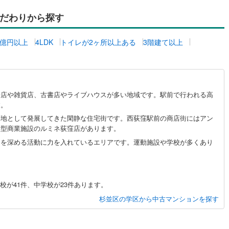
3
)
宮崎空港線
(
22
)
だわりから探す
線
(
345
)
上越新幹線
(
195
)
1億円以上
4LDK
トイレが2ヶ所以上ある
3階建て以上
線
(
159
)
北陸新幹線
(
196
)
線
(
93
)
北陸新幹線（JR西日本）
(
2
)
幹線
(
4
)
着店や雑貨店、古書店やライブハウスが多い地域です。駅前で行われる高
す。
地下鉄南北線
(
0
)
札幌市営地下鉄東西線
(
2
)
荘地として発展してきた閑静な住宅街です。西荻窪駅前の商店街にはアン
大型商業施設のルミネ荻窪店があります。
下鉄南北線
(
245
)
仙台市地下鉄東西線
(
63
)
りを深める活動に力を入れているエリアです。運動施設や学校が多くあり
ロ丸ノ内線
(
11
)
東京メトロ丸ノ内方南支線
(
1
)
ロ東西線
(
77
)
東京メトロ千代田線
(
22
)
が41件、中学校が23件あります。
ロ半蔵門線
(
0
)
東京メトロ南北線
(
10
)
杉並区の学区から中古マンションを探す
線
(
0
)
都営三田線
(
5
)
戸線
(
19
)
横浜市営地下鉄ブルーライン
(
138
)