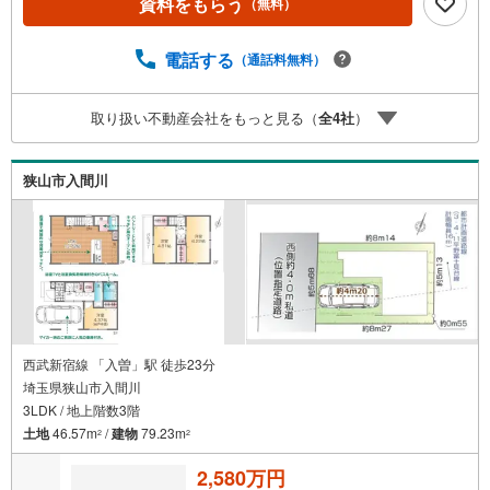
資料をもらう
（無料）
計画の立案から契約・お引渡しまで一貫してサポートいた
します。広告未掲載物件や最新情報も随時ご紹介可能。物
件ごとのメリット・注意点をまとめたレポートもご用意し
電話する
（通話料無料）
ております。当日のご見学手配や無料送迎にも柔軟に対
応。まずはお気軽にご相談ください。■電車でお越しのお客
取り扱い不動産会社をもっと見る（
全
4
社
）
様は、西武線「所沢駅」西口より徒歩5分■お車でお越しの
お客様は、提携駐車場がございますので弊社営業スタッフ
までお尋ねください。
狭山市入間川
西武新宿線 「入曽」駅 徒歩23分
埼玉県狭山市入間川
3LDK / 地上階数3階
土地
46.57m
/
建物
79.23m
2
2
2,580万円