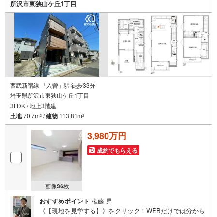
所沢市東狭山ケ丘1丁目
に希望日時をご記入ください！
西武新宿線 「入曽」駅 徒歩33分
埼玉県所沢市東狭山ケ丘1丁目
3LDK / 地上3階建
土地
70.7m
/
建物
113.81m
2
2
3,980万円
成約でもらえる
画像
36
枚
おすすめポイント
権藤 昇
《【現地を見学する】》をクリック！WEBだけでは分から