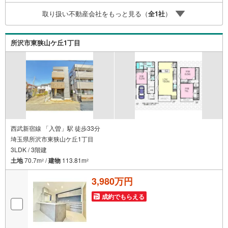
取り扱い不動産会社をもっと見る（
全
1
社
）
所沢市東狭山ケ丘1丁目
西武新宿線 「入曽」駅 徒歩33分
埼玉県所沢市東狭山ケ丘1丁目
3LDK / 3階建
土地
70.7m
/
建物
113.81m
2
2
3,980万円
成約でもらえる