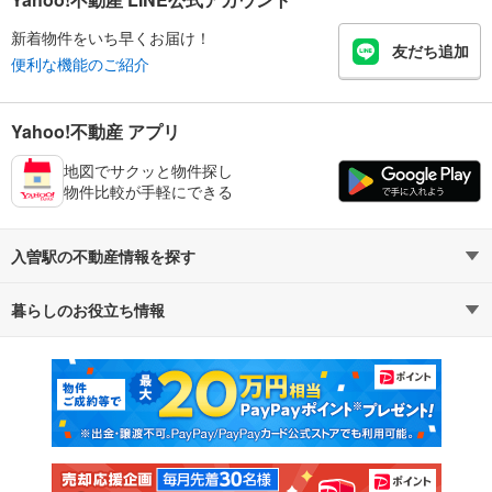
新着物件をいち早くお届け！
友だち追加
便利な機能のご紹介
Yahoo!不動産 アプリ
地図でサクッと物件探し
物件比較が手軽にできる
入曽駅の不動産情報を探す
暮らしのお役立ち情報
不動産・住宅
賃貸住宅
マンションカタログ
教えて！住まいの先生
新築マンション
中古マンション
新築一戸建て
中古一戸建て
注文住宅
土地