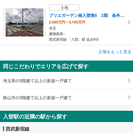
土地
ブリエガーデン南入曽第6 2期 条件付き売地
2,580万円～3,150万円
未定
建物面積 -
西武新宿線 「入曽」駅 徒歩9分
土地をもっと見る
土地
狭山市富士見1丁目
同じこだわりでエリアを広げて探す
2,980万円
未定
建物面積 -
埼玉県の3階建て以上の新築一戸建て
西武新宿線 「入曽」駅 徒歩33分
狭山市の3階建て以上の新築一戸建て
入曽駅の近隣の駅から探す
西武新宿線