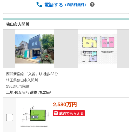
電話する
（通話料無料）
狭山市入間川
西武新宿線 「入曽」駅 徒歩23分
埼玉県狭山市入間川
2SLDK / 3階建
土地
46.57m
/
建物
79.23m
2
2
2,580万円
成約でもらえる