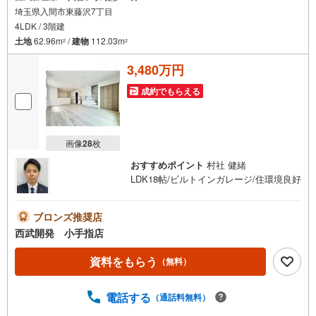
埼玉県入間市東藤沢7丁目
4LDK / 3階建
土地
62.96m
/
建物
112.03m
2
2
3,480万円
成約でもらえる
画像
28
枚
おすすめポイント
村社 健緒
LDK18帖/ビルトインガレージ/住環境良好
ブロンズ推奨店
西武開発 小手指店
資料をもらう
（無料）
電話する
（通話料無料）