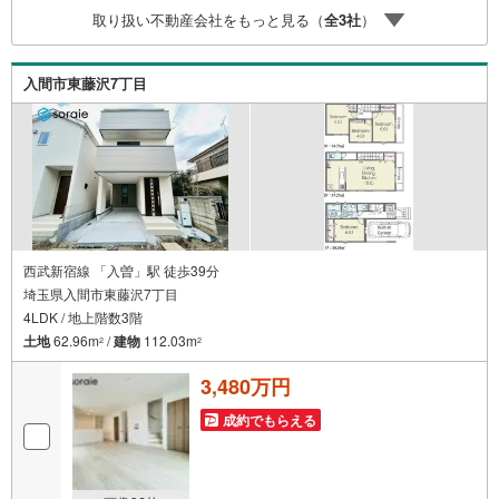
応。まずはお気軽にご相談ください。■電車でお越しのお客
取り扱い不動産会社をもっと見る（
全
3
社
）
様は、西武線「所沢駅」西口より徒歩5分■お車でお越しの
お客様は、提携駐車場がございますので弊社営業スタッフ
までお尋ねください。
入間市東藤沢7丁目
西武新宿線 「入曽」駅 徒歩39分
埼玉県入間市東藤沢7丁目
4LDK / 地上階数3階
土地
62.96m
/
建物
112.03m
2
2
3,480万円
成約でもらえる