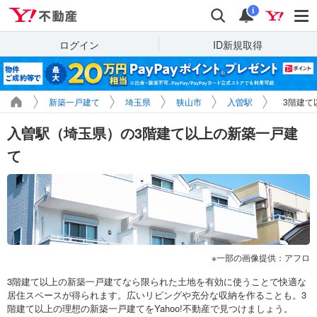
Yahoo!不動産
検索
通知
i
ログイン
ID新規取得
新築一戸建て
埼玉県
狭山市
入曽駅
3階建て
入曽駅（埼玉県）の3階建て以上の新築一戸建
て
一部の画像提供：アフロ
3階建て以上の新築一戸建てなら限られた土地を有効に使うことで快適な
居住スペースが得られます。広いリビングや充分な収納を作ることも。3
階建て以上の理想の新築一戸建てをYahoo!不動産で見つけましょう。