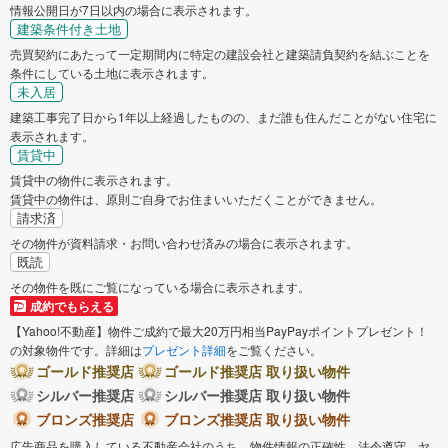
情報公開日が7日以内の場合に表示されます。
建築条件付き土地
売買契約にあたって一定期間内に特定の建設会社と建築請負契約を結ぶことを
条件にしている土地に表示されます。
未入居
建築工事完了日から1年以上経過したものの、まだ誰も住んだことがない住宅に
表示されます。
賃貸中
賃貸中の物件に表示されます。
賃貸中の物件は、原則ご自身でお住まいいただくことができません。
請求済
その物件が資料請求・お問い合わせ済みの場合に表示されます。
既読
その物件を既にご覧になっている場合に表示されます。
成約でもらえる
【Yahoo!不動産】物件ご成約で最大20万円相当PayPayポイントプレゼント！
の対象物件です。詳細は
プレゼント詳細
をご覧ください。
ゴールド推奨店
ゴールド推奨店 取り扱い物件
シルバー推奨店
シルバー推奨店 取り扱い物件
ブロンズ推奨店
ブロンズ推奨店 取り扱い物件
広告商品を購入している不動産会社のうち、物件情報の正確性、法令遵守、ヤ