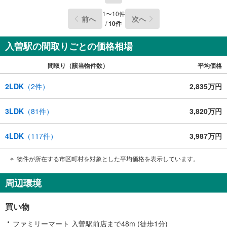
1
〜
10
件
前へ
次へ
/
10
件
入曽駅の間取りごとの価格相場
間取り（該当物件数）
平均価格
2LDK
（
2
件）
2,835万円
3LDK
（
81
件）
3,820万円
4LDK
（
117
件）
3,987万円
物件が所在する市区町村を対象とした平均価格を表示しています。
周辺環境
買い物
ファミリーマート 入曽駅前店まで48m (徒歩1分)