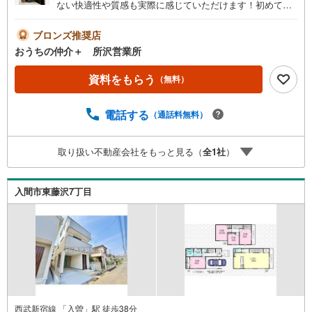
ない快適性や質感も実際に感じていただけます！初めて購
入されるお客様にも物件をご案内しながら分かりやすくご
説明いたします！事前に知りたい情報をいただけました
ブロンズ推奨店
ら、当日詳しいご説明をさせていただきます！ぜひ
おうちの仲介＋ 所沢営業所
《【現地を見学する】》をクリックしご予約ください！■
【営業時間 10:00～20:00】営業時間内にお電話いただけ
資料をもらう
（無料）
ましたらスムーズにご対応可能です■物件資料のご請求もお
気軽にお問い合わせくださいネットにないものも店舗でご
電話する
（通話料無料）
紹介いたします！【オンラインでのご相談、見学が可能 】
当社では来店しなくてもテレビ電話でオンライン商談、物
件見学ができるオンライン対応を実施！ご希望のお客様は
取り扱い不動産会社をもっと見る（
全
1
社
）
お気軽にお問い合わせ下さい※物件によっては対応できない
場合もございます■不動産のご購入・ご相談は《アークレス
ト》にお任せください住宅購入は『一生の買い物』と言わ
入間市東藤沢7丁目
れており、さまざまな不安やお悩みがつきものですよ
ね・・・まずは、私たちにご相談くださ
い！.・。.・。.・。.・。.・。.
西武新宿線 「入曽」駅 徒歩38分