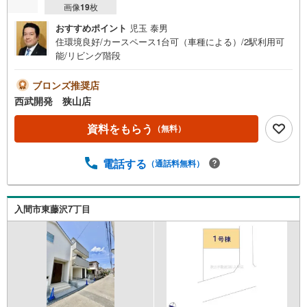
画像
19
枚
おすすめポイント
児玉 泰男
住環境良好/カースペース1台可（車種による）/2駅利用可
能/リビング階段
ブロンズ推奨店
西武開発 狭山店
資料をもらう
（無料）
電話する
（通話料無料）
入間市東藤沢7丁目