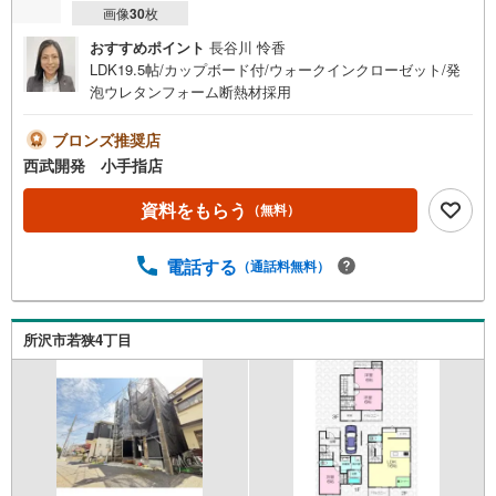
画像
30
枚
おすすめポイント
長谷川 怜香
LDK19.5帖/カップボード付/ウォークインクローゼット/発
泡ウレタンフォーム断熱材採用
ブロンズ推奨店
西武開発 小手指店
資料をもらう
（無料）
電話する
（通話料無料）
所沢市若狭4丁目