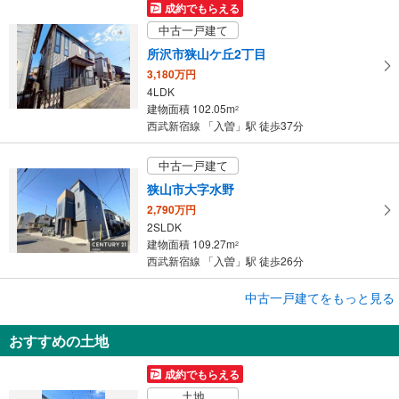
保
成約でもらえる
存
中古一戸建て
す
所沢市狭山ケ丘2丁目
る
3,180万円
4LDK
建物面積 102.05m
2
西武新宿線 「入曽」駅 徒歩37分
中古一戸建て
狭山市大字水野
2,790万円
2SLDK
建物面積 109.27m
2
西武新宿線 「入曽」駅 徒歩26分
中古一戸建てをもっと見る
中古一戸建て
狭山市大字北入曽
おすすめの土地
1,100万円
3LDK
成約でもらえる
建物面積 53.81m
2
土地
西武新宿線 「入曽」駅 徒歩16分