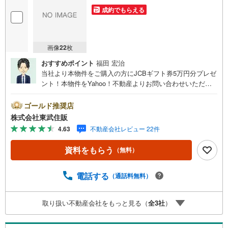
成約でもらえる
画像
22
枚
おすすめポイント
福田 宏治
当社より本物件をご購入の方にJCBギフト券5万円分プレゼ
ント！本物件をYahoo！不動産よりお問い合わせいただい
たお客様のみのキャンペーンです。その他のキャンペーン
との併用不可。【営業時間 10:00～18:00】この時間帯は
ゴールド推奨店
お電話でのお問い合わせがスムーズです。住み替えをご希
株式会社東武住販
望の方は自社買取保証付売却プランがございます。お気軽
4.63
不動産会社レビュー 22件
にお問い合わせください。●閑静な住宅地●2階リビング●サ
イディング●都市ガス・本下水◇当社の強みは（1）リフォ
資料をもらう
（無料）
ーム（当社でも再販事業を行っている為、お客様に最適な
プランをご提供できます。）（2）注文住宅のご紹介（提携
ハウスメーカー7社を保有しておりますので、ご予算・ご希
電話する
（通話料無料）
望に合ったプランをご紹介できます。）◇住まいに関する
不動産情報を豊富に取り揃えております。またリフォーム
取り扱い不動産会社をもっと見る（
全
3
社
）
の相談も承ります。◇インターネット予約で当日現地見学
が可能です（1）［室内・現地を見学する］をクリック
（2）本日～4日以内をご希望の方は「ご要望・ご質問欄」