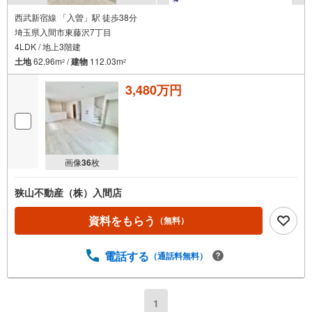
西武新宿線 「入曽」駅 徒歩38分
埼玉県入間市東藤沢7丁目
4LDK / 地上3階建
土地
62.96m
/
建物
112.03m
2
2
3,480万円
画像
36
枚
狭山不動産（株）入間店
資料をもらう
（無料）
電話する
（通話料無料）
1