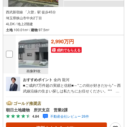
西武新宿線 「入曽」駅 徒歩45分
埼玉県狭山市中央2丁目
4LDK / 地上2階建
土地
100.01m
/
建物
97.5m
2
2
2,990万円
成約でもらえる
画像
31
枚
おすすめポイント
金内 龍河
■ご成約7万件超の実績と信頼■～*この街が好きだから*～西
武線沿線の住まい探しは私たちにお任せください。*** 住
まい、安心のおとりつぎ ***地域密着を掲げ、東京・埼
玉・神奈川に展開。豊富な取引データと現場経験をもと
ゴールド推奨店
に、お客様一人ひとりに最適なご提案を行っています。
朝日土地建物 所沢支店 営業2課
「住宅ローンが不安」「自己資金が少ないけれど購入でき
4.84
不動産会社レビュー 26件
る？」「住み替えの進め方が分からない」など、購入・売
却に関するお悩みにも有資格スタッフが丁寧に対応。資金