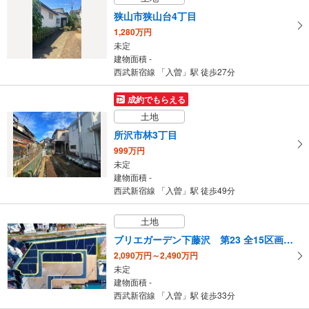
狭山市狭山台4丁目
1,280万円
未定
建物面積 -
西武新宿線 「入曽」駅 徒歩27分
成約でもらえる
土地
所沢市林3丁目
999万円
未定
建物面積 -
西武新宿線 「入曽」駅 徒歩49分
土地
ブリエガーデン下藤沢 第23 全15区画 建築条件付き売地ブリエガーデン東藤沢3丁目 第2
2,090万円～2,490万円
未定
建物面積 -
西武新宿線 「入曽」駅 徒歩33分