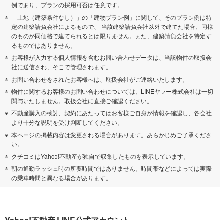
例であり、プランの採用可否は任意です。
「土地（建築条件なし）」の「建物プラン例」に関して、そのプラン例は特
定の建築請負会社によるもので、 当該建築請負会社以外で建てた場合、同様
のものが同価格で建てられるとは限りません。また、建築請負会社を特定す
るものではありません。
お客様が入力する個人情報を含むお問い合わせデータは、当該物件の取扱会
社に送信され、そこで管理されます。
お問い合わせをされたお客様へは、取扱会社がご連絡いたします。
物件に関するお客様のお問い合わせについては、LINEヤフー株式会社は一切
関与いたしません。取扱会社に直接ご確認ください。
不動産購入の検討、契約にあたってはお客様ご自身が情報を確認し、各会社
より十分な説明を受け判断してください。
本ページの掲載内容は変更される場合があります。あらかじめご了承くださ
い。
クチコミはYahoo!不動産が独自で収集したものを表示しています。
朝の通勤ラッシュ時の所要時間ではありません。時間帯などによっては実際
の乗車時間と異なる場合があります。
Yahoo!不動産 LINE公式アカウント