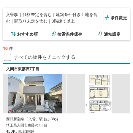
入曽駅｜価格未定を含む｜建築条件付き土地を含
条件変更
む｜間取り未定を含む｜3階建て以上
おすすめ順
検索条件保存
通知設定
10
件
すべての物件をチェックする
入間市東藤沢7丁目
西武新宿線 「入曽」駅 徒歩38分
埼玉県入間市東藤沢7丁目
4LDK / 地上3階建