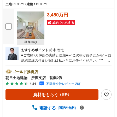
土地
62.96m
/
建物
112.03m
2
2
3,480万円
成約でもらえる
画像
36
枚
おすすめポイント
鈴木 智之
■ご成約7万件超の実績と信頼■～*この街が好きだから*～西
武線沿線の住まい探しは私たちにお任せください。*** 住
まい、安心のおとりつぎ ***地域密着を掲げ、東京・埼
玉・神奈川に展開。豊富な取引データと現場経験をもと
ゴールド推奨店
に、お客様一人ひとりに最適なご提案を行っています。
朝日土地建物 所沢支店 営業2課
「住宅ローンが不安」「自己資金が少ないけれど購入でき
4.84
不動産会社レビュー 26件
る？」「住み替えの進め方が分からない」など、購入・売
却に関するお悩みにも有資格スタッフが丁寧に対応。資金
資料をもらう
（無料）
計画の立案から契約・お引渡しまで一貫してサポートいた
します。広告未掲載物件や最新情報も随時ご紹介可能。物
件ごとのメリット・注意点をまとめたレポートもご用意し
電話する
（通話料無料）
ております。当日のご見学手配や無料送迎にも柔軟に対