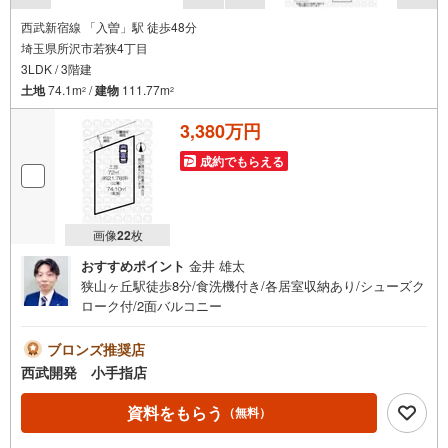
西武新宿線 「入曽」駅 徒歩48分
埼玉県所沢市若狭4丁目
3LDK / 3階建
土地
74.1m
/
建物
111.77m
2
2
3,380万円
成約でもらえる
画像
22
枚
おすすめポイント
金井 雄太
狭山ヶ丘駅徒歩8分/食洗機付き/各居室収納あり/シューズク
ローク付/2面バルコニー
ブロンズ推奨店
西武開発 小手指店
資料をもらう
（無料）