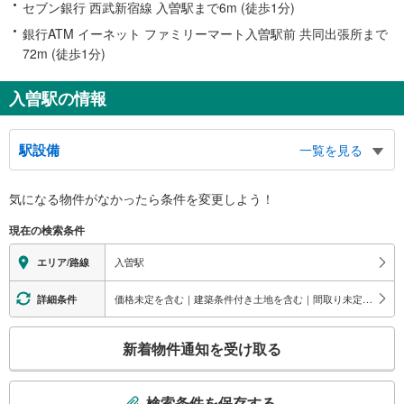
セブン銀行 西武新宿線 入曽駅まで6m (徒歩1分)
銀行ATM イーネット ファミリーマート入曽駅前 共同出張所まで
72m (徒歩1分)
入曽駅の情報
駅設備
一覧を見る
バリアフリー状況
気になる物件がなかったら
条件を変更しよう！
※段差なしでの移動経路
（○：有り △：要駅員設備 ×：無し）
現在の検索条件
地上⇔改札⇔ホーム：○
エレベータ
入曽駅
エリア/路線
・各ホーム⇔改札
・改札⇔東口
価格未定を含む｜建築条件付き土地を含む｜間取り未定を含む｜3階建て以上
詳細条件
・改札⇔西口
エスカレータ
こ
新着物件通知を受け取る
・各ホーム⇔改札
の
・改札⇔東口
検
・改札⇔西口
索
検索条件を保存する