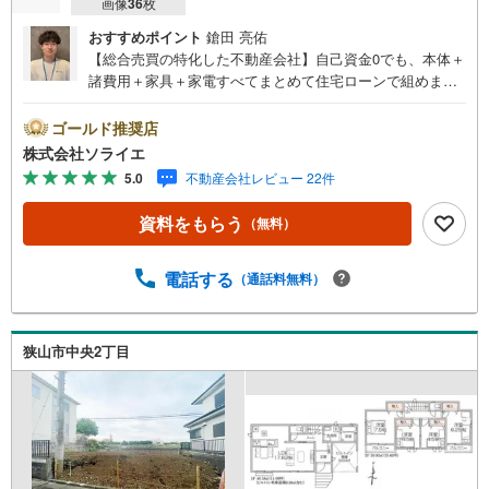
画像
36
枚
おすすめポイント
鎗田 亮佑
【総合売買の特化した不動産会社】自己資金0でも、本体＋
諸費用＋家具＋家電すべてまとめて住宅ローンで組めま
す。住宅ローン相談無料。FP相談無料。営業マンの熱意と
スピーディをモットーにお客さん目線での営業を心がけて
ゴールド推奨店
おり、営業マンの差を実感してください！◆他社様でご紹
株式会社ソライエ
介されている物件も一緒にご提案できます。◆おまとめロ
5.0
不動産会社レビュー 22件
ーン（消費者金融系・車のローン・カード系の借入・エア
コン等の電化製品等）もおまとめ可能です。◆お忙しいと
資料をもらう
（無料）
きは現地待合せ＆現地解散できます。◆勤続年数が1年未満
でも、ローンが受けられます。株式会社ソライエにお任せ
ください！売買・賃貸・売却相談・相続相談・空家管理・
電話する
（通話料無料）
住宅ローン相談等何でもお気軽にご相談ください！お問い
合わせ・ご来店お待ちしております！（＾＾）！
狭山市中央2丁目