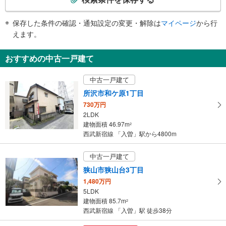
トイレ
条
《多機能トイレ》
件
保存した条件の確認・通知設定の変更・解除は
マイページ
から行
・改札内
で
えます。
その他
通
・点字案内（運賃表・手すり）
知
おすすめの中古一戸建て
・ＡＥＤ
を
受
中古一戸建て
け
所沢市和ケ原1丁目
取
730万円
る
2LDK
・
建物面積 46.97m
2
条
西武新宿線 「入曽」駅から4800m
件
を
中古一戸建て
マ
狭山市狭山台3丁目
イ
1,480万円
ペ
5LDK
ー
建物面積 85.7m
2
ジ
西武新宿線 「入曽」駅 徒歩38分
に