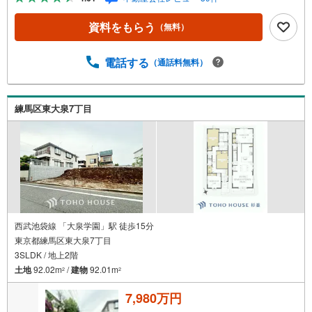
CG加工ホームステイジングサービス。・ 購入者様へ、税
理士による確定申告の無料セミナーをご招待いたします。
資料をもらう
（無料）
◆ご予約に際して◆日時のご希望をお伝えください。（も
ちろん当日でも対応可能です）事前に鍵等の手配や内覧
（居住中物件）の手配が必要な場合がございますのでご容
電話する
（通話料無料）
赦ください。事前にご連絡をいただけると、スムーズなご
案内が可能となりますのでお手数ですがご一報ください。
◆物件のご案内は◆弊社へのご来社、お客様宅へのお迎
練馬区東大泉7丁目
え・最寄駅での待ち合わせ、物件周辺のコンビニ等でお待
ち合わせなど、ご希望をお伝えください。ご希望条件をお
伝え頂けましたら、ご見学希望物件以外の資料も用意して
参ります。もちろん他の物件も併せてご案内させていただ
きます。
西武池袋線 「大泉学園」駅 徒歩15分
東京都練馬区東大泉7丁目
3SLDK / 地上2階
土地
92.02m
/
建物
92.01m
2
2
7,980万円