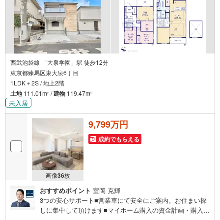
西武池袋線 「大泉学園」駅 徒歩12分
東京都練馬区東大泉6丁目
1LDK＋2S / 地上2階
土地
111.01m
/
建物
119.47m
2
2
未入居
9,799万円
成約でもらえる
画像
36
枚
おすすめポイント
室岡 克輝
3つの安心サポート■営業車にて安全にご案内。お住まい探
しに集中して頂けます■マイホーム購入の資金計画・購入か
ら老後までの人生設計を実施、暮らしに安心を提案します■