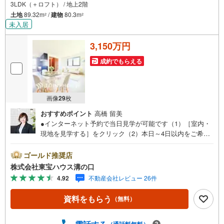
3LDK（＋ロフト） / 地上2階
土地
89.32m
/
建物
80.3m
2
2
未入居
3,150万円
成約でもらえる
画像
29
枚
おすすめポイント
高橋 留美
●インターネット予約で当日見学が可能です（1）［室内・
現地を見学する］をクリック（2）本日～4日以内をご希望
の方は「ご要望・ご質問欄」に希望日時をご記入くださ
い！●10:00～21:00はお電話でのお問い合わせがスムーズで
ゴールド推奨店
す。【Yahoo！ 不動産キャンペーン対象店舗】当店で物件
株式会社東宝ハウス溝の口
を成約するとPayPayポイントがもらえる「Yahoo！不動産
4.92
不動産会社レビュー 26件
物件ご成約キャンペーン」の対象になります。「資料をも
らう」「見学予約をする」ボタンからお問い合わせくださ
資料をもらう
（無料）
い。※必ずYahoo！ JAPAN IDでログインしてください。※P
ayPayポイントは出金と譲渡はできません。たくさんのお
客様からのお言葉に感謝してこれからも楽しく素敵なお家
（通話料無料）