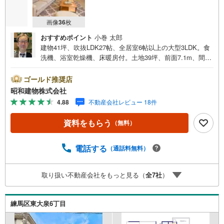
画像
36
枚
おすすめポイント
小巻 太郎
建物41坪、吹抜LDK27帖、全居室6帖以上の大型3LDK。食
洗機、浴室乾燥機、床暖房付。土地39坪、前面7.1m、間口
8.3mの開放的な整形地。コンビニやスーパーが近くに整っ
た暮らしやすい住環境。 ・・・地域密着昭和建物で
ゴールド推奨店
す・・・ 西荻窪に創業44年、地域密着の不動産会社で
昭和建物株式会社
す。 不動産購入、買換えには、不安がつきもの。 物件の
4.88
不動産会社レビュー 18件
選定や住宅ローンはもちろん地域密着だからこその情報を
お伝え、ご提案いたします。 お気軽にご相談、ご来社頂
資料をもらう
（無料）
ける会社です。スタッフ一同、心よりお待ちしておりま
す。 同じ立地、同じ建物は存在しません。唯一無二の不動
産をお手伝いいたします。 キッズルーム充実・チャイルド-
電話する
（通話料無料）
シートの用意もございます。 ご家族で楽しくご検討頂ける
ようご案内しておりますのでぜひ、お気軽にお問い合わせ
取り扱い不動産会社をもっと見る（
全
7
社
）
ください。 営業時間: 9:00 - 20:00
練馬区東大泉6丁目