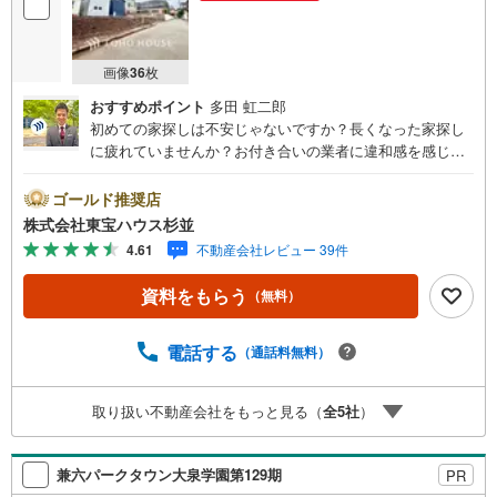
画像
36
枚
おすすめポイント
多田 虹二郎
初めての家探しは不安じゃないですか？長くなった家探し
に疲れていませんか？お付き合いの業者に違和感を感じて
いませんか？東宝ハウス杉並は仲介業者です。仲介に特化
したプロが、何のしがらみもなく、お客様の理想の物件を
ゴールド推奨店
お探しします。東宝ハウス杉並【（FD）:】ご見学希望の物
株式会社東宝ハウス杉並
件以外も併せてご案内させていただきます。遠慮なくご希
4.61
不動産会社レビュー 39件
望をお伝えくださいませ。■ご見学について■【営業時間 9:
00～21:00】人気物件は特に問い合わせが集中するため、お
資料をもらう
（無料）
早めにお電話くださいませ。「室内・現地を見学する」ボ
タンよりご予約いただくとご見学がスムーズとなります。■
TOHO HOUSE CLUB■弊社で売買されたお客様はTOHO H
電話する
（通話料無料）
OUSE CLUBに加入可能。10～20年後のリフォーム、保険
の見直しや借り換えなど、オンラインでやりとりができま
取り扱い不動産会社をもっと見る（
全
5
社
）
す。■FPによるファイナンシャルライフサポート■ファイナ
ンシャルプランナーが住宅ローン、保険・税金、資産運
用、相続などの対策をアドバイスを致します。
兼六パークタウン大泉学園第129期
PR