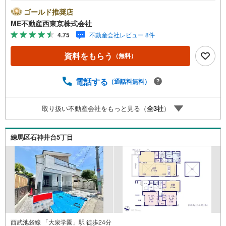
どんなに信用のある建築会社でもご自分の目で確認するこ
ゴールド推奨店
とは重要ですよね。特殊機材を使用し物件状態を調査致し
ME不動産西東京株式会社
ますご来店特典■FP相談キャッシュフローの作成無料でで
4.75
不動産会社レビュー 8件
きます■未公開の物件情報をご紹介■弊社仲介にてご契約頂
くと1万円から最大10万円のご紹介料をお支払い！詳しくは
資料をもらう
（無料）
スタッフ迄 都内有数の1棟ビル大型店舗開店！■西武新宿線
『田無駅』徒歩3分の好立地！ それでもちょっとな？とい
う方はご自宅へ『無料送迎サービス』実施しております！■
電話する
（通話料無料）
チャイルドスペース、ベビーベッド、ミルク用浄水サーバ
ー、紙おむつ、アメニティ、大型個室ブース4部屋、各ブー
取り扱い不動産会社をもっと見る（
全
3
社
）
スモニター等完備しております！
練馬区石神井台5丁目
西武池袋線 「大泉学園」駅 徒歩24分