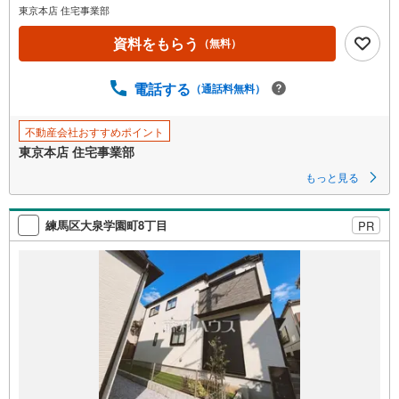
イ
東京本店 住宅事業部
ペ
ー
資料をもらう
（無料）
ジ
に
電話する
（通話料無料）
保
存
不動産会社おすすめポイント
す
東京本店 住宅事業部
る
もっと見る
練馬区大泉学園町8丁目
PR