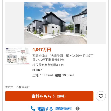
4,047万円
西武池袋線 「大泉学園」駅 バス20分 片山2丁
目 バス停下車 徒歩11分
埼玉県新座市池田3丁目
3LDK /
土地
101.89m
/
建物
99.55m
2
2
兼六ホーム株式会社
資料をもらう
（無料）
電話する
（通話料無料）