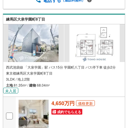
電話する
探しをお約束します。お家探しを始めてみようと思われた
らまずは、お気軽に東宝ハウス溝の口に相談してみません
か？何も決まっていなくて大丈夫！まずはお客様の夢をお
練馬区大泉学園町8丁目
聞かせ下さい！未来の「不安」を「安心」に変える「未来
カレンダー」もご来店時に好評です。スタッフ一同いつで
もお客様のお問合せをお待ちしております。
西武池袋線 「大泉学園」駅 バス15分 学園町八丁目 バス停下車 徒歩2分
東京都練馬区大泉学園町8丁目
3LDK / 地上2階
土地
81.35m
/
建物
68.04m
2
2
未入居
4,650万円
価格更新
成約でもらえる