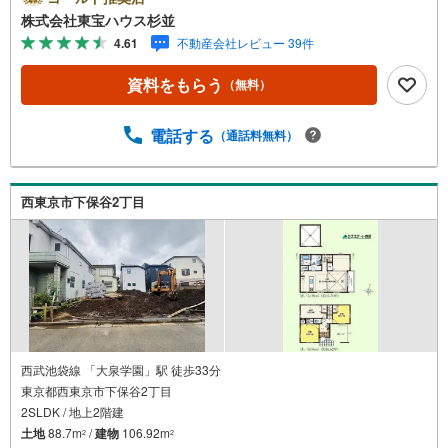
自宅リフォームをオンライン上でご提案「ミラカレクラ
株式会社東宝ハウス杉並
ブ」。・ 不動産売却時、ご自宅を綺麗にかつ瀟洒にさせる
4.61
不動産会社レビュー 39件
CG加工ホームステイジングサービス。・ 購入者様へ、税
理士による確定申告の無料セミナーをご招待いたします。
資料をもらう
（無料）
◆ご予約に際して◆日時のご希望をお伝えください。（も
ちろん当日でも対応可能です）事前に鍵等の手配や内覧
（居住中物件）の手配が必要な場合がございますのでご容
電話する
（通話料無料）
赦ください。事前にご連絡をいただけると、スムーズなご
案内が可能となりますのでお手数ですがご一報ください。
◆物件のご案内は◆弊社へのご来社、お客様宅へのお迎
西東京市下保谷2丁目
え・最寄駅での待ち合わせ、物件周辺のコンビニ等でお待
ち合わせなど、ご希望をお伝えください。ご希望条件をお
伝え頂けましたら、ご見学希望物件以外の資料も用意して
参ります。もちろん他の物件も併せてご案内させていただ
きます。
西武池袋線 「大泉学園」駅 徒歩33分
東京都西東京市下保谷2丁目
2SLDK / 地上2階建
土地
88.7m
/
建物
106.92m
2
2