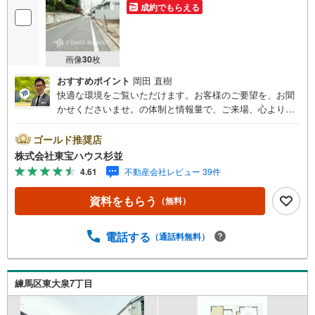
成約でもらえる
画像
30
枚
おすすめポイント
岡田 直樹
快適な環境をご覧いただけます。お客様のご要望を、お聞
かせくださいませ。の体制と情報量で、ご来場、心よりお
待ちしております。・ 未来を予測し人生設計から始まる
「未来カレンダー」のご提案。・ 未来に起こるであろうご
ゴールド推奨店
自宅リフォームをオンライン上でご提案「ミラカレクラ
株式会社東宝ハウス杉並
ブ」。・ 不動産売却時、ご自宅を綺麗にかつ瀟洒にさせる
4.61
不動産会社レビュー 39件
CG加工ホームステイジングサービス。・ 購入者様へ、税
理士による確定申告の無料セミナーをご招待いたします。
資料をもらう
（無料）
◆ご予約に際して◆日時のご希望をお伝えください。（も
ちろん当日でも対応可能です）事前に鍵等の手配や内覧
（居住中物件）の手配が必要な場合がございますのでご容
電話する
（通話料無料）
赦ください。事前にご連絡をいただけると、スムーズなご
案内が可能となりますのでお手数ですがご一報ください。
◆物件のご案内は◆弊社へのご来社、お客様宅へのお迎
練馬区東大泉7丁目
え・最寄駅での待ち合わせ、物件周辺のコンビニ等でお待
ち合わせなど、ご希望をお伝えください。ご希望条件をお