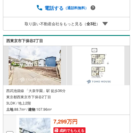
『田無駅』徒歩3分の好立地！ それでもちょっとな？とい
う方はご自宅へ『無料送迎サービス』実施しております！■
電話する
（通話料無料）
チャイルドスペース、ベビーベッド、ミルク用浄水サーバ
ー、紙おむつ、アメニティ、大型個室ブース4部屋、各ブー
取り扱い不動産会社をもっと見る（
全
3
社
）
スモニター等完備しております！
西東京市下保谷2丁目
西武池袋線 「大泉学園」駅 徒歩36分
東京都西東京市下保谷2丁目
3LDK / 地上2階
土地
88.7m
/
建物
107.96m
2
2
7,299万円
成約でもらえる