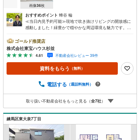
画像
36
枚
おすすめポイント
蜂谷 輪
≪当日内見予約可能≫現地で吹き抜けリビングの開放感に
感動しました！緑豊かで穏やかな周辺環境も魅力です。・
未来を予測し人生設計から始まる「未来カレンダー」のご
提案。・ 未来に起こるであろうご自宅リフォームをオンラ
ゴールド推奨店
イン上でご提案「ミラカレクラブ」。・ 不動産売却時、ご
株式会社東宝ハウス杉並
自宅を綺麗にかつ瀟洒にさせるCG加工ホームステイジング
4.61
不動産会社レビュー 39件
サービス。・ 購入者様へ、税理士による確定申告の無料セ
ミナーをご招待いたします。◆ご予約に際して◆日時のご
資料をもらう
（無料）
希望をお伝えください。（もちろん当日でも対応可能で
す）事前に鍵等の手配や内覧（居住中物件）の手配が必要
な場合がございますのでご容赦ください。事前にご連絡を
電話する
（通話料無料）
いただけると、スムーズなご案内が可能となりますのでお
手数ですがご一報ください。◆物件のご案内は◆弊社への
取り扱い不動産会社をもっと見る（
全
7
社
）
ご来社、お客様宅へのお迎え・最寄駅での待ち合わせ、物
件周辺のコンビニ等でお待ち合わせなど、ご希望をお伝え
ください。ご希望条件をお伝え頂けましたら、ご見学希望
練馬区東大泉7丁目
物件以外の資料も用意して参ります。もちろん他の物件も
併せてご案内させていただきます。