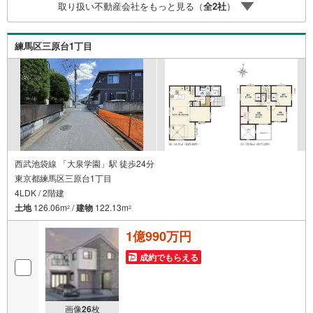
取り扱い不動産会社をもっと見る（
全
2
社
）
、2箇所のシャワートイレ 、主寝室には約7.8帖の洋室が確
保されるなど 、暮らしやすさにこだわり抜いたハイグレー
ド仕様です 。
練馬区三原台1丁目
西武池袋線 「大泉学園」駅 徒歩24分
東京都練馬区三原台1丁目
4LDK / 2階建
土地
126.06m
/
建物
122.13m
2
2
1億990万円
成約でもらえる
画像
26
枚