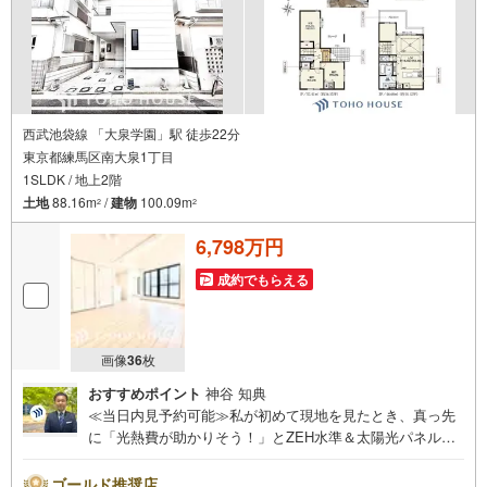
西武池袋線 「大泉学園」駅 徒歩22分
東京都練馬区南大泉1丁目
1SLDK / 地上2階
土地
88.16m
/
建物
100.09m
2
2
6,798万円
成約でもらえる
画像
36
枚
おすすめポイント
神谷 知典
≪当日内見予約可能≫私が初めて現地を見たとき、真っ先
に「光熱費が助かりそう！」とZEH水準＆太陽光パネルに
テンションが上がりました（笑）。玄関を開けてリビング
に入ると、ドーンと広がる上部吹き抜けの開放感！「こん
ゴールド推奨店