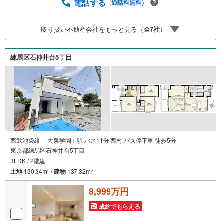
無二の不動産をお手伝いいたします。 キッズルーム充実・
電話する
（通話料無料）
チャイルド-シートの用意もございます。 ご家族で楽しくご
検討頂けるようご案内しておりますのでぜひ、お気軽にお
取り扱い不動産会社をもっと見る（
全
7
社
）
問い合わせください。 営業時間: 9:00 - 20:00
練馬区石神井台5丁目
西武池袋線 「大泉学園」駅 バス11分 西村 バス停下車 徒歩5分
東京都練馬区石神井台5丁目
3LDK / 2階建
土地
130.34m
/
建物
137.32m
2
2
8,999万円
成約でもらえる