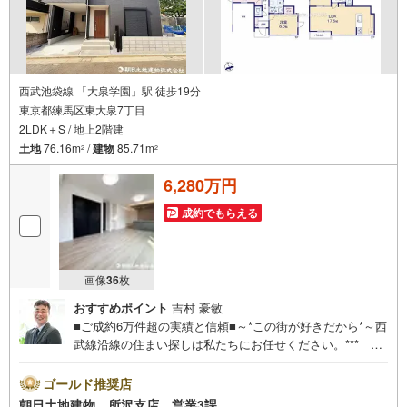
西武池袋線 「大泉学園」駅 徒歩19分
東京都練馬区東大泉7丁目
2LDK＋S / 地上2階建
土地
76.16m
/
建物
85.71m
2
2
6,280万円
成約でもらえる
画像
36
枚
おすすめポイント
吉村 豪敏
■ご成約6万件超の実績と信頼■～*この街が好きだから*～西
武線沿線の住まい探しは私たちにお任せください。*** 住
まい、安心のおとりつぎ ***地域密着を掲げ、東京・埼
玉・神奈川に展開。豊富な取引データと現場経験をもと
ゴールド推奨店
に、お客様一人ひとりに最適なご提案を行っています。
朝日土地建物 所沢支店 営業3課