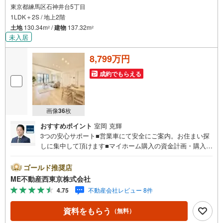
東京都練馬区石神井台5丁目
1LDK＋2S / 地上2階
土地
130.34m
/
建物
137.32m
2
2
未入居
8,799万円
成約でもらえる
画像
36
枚
おすすめポイント
室岡 克輝
3つの安心サポート■営業車にて安全にご案内。お住まい探
しに集中して頂けます■マイホーム購入の資金計画・購入か
ら老後までの人生設計を実施、暮らしに安心を提案します■
どんなに信用のある建築会社でもご自分の目で確認するこ
ゴールド推奨店
とは重要ですよね。特殊機材を使用し物件状態を調査致し
ME不動産西東京株式会社
ますご来店特典■FP相談キャッシュフローの作成無料でで
4.75
不動産会社レビュー 8件
きます■未公開の物件情報をご紹介■弊社仲介にてご契約頂
くと1万円から最大10万円のご紹介料をお支払い！詳しくは
資料をもらう
（無料）
スタッフ迄 都内有数の1棟ビル大型店舗開店！■西武新宿線