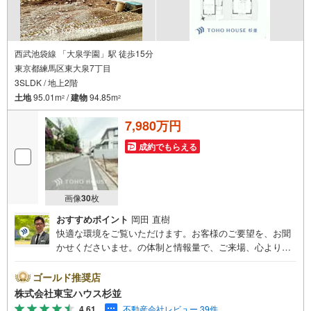
西武池袋線 「大泉学園」駅 徒歩15分
東京都練馬区東大泉7丁目
3SLDK / 地上2階
土地
95.01m
/
建物
94.85m
2
2
7,980万円
成約でもらえる
画像
30
枚
おすすめポイント
岡田 直樹
快適な環境をご覧いただけます。お客様のご要望を、お聞
かせくださいませ。の体制と情報量で、ご来場、心よりお
待ちしております。・ 未来を予測し人生設計から始まる
「未来カレンダー」のご提案。・ 未来に起こるであろうご
ゴールド推奨店
自宅リフォームをオンライン上でご提案「ミラカレクラ
株式会社東宝ハウス杉並
ブ」。・ 不動産売却時、ご自宅を綺麗にかつ瀟洒にさせる
4.61
不動産会社レビュー 39件