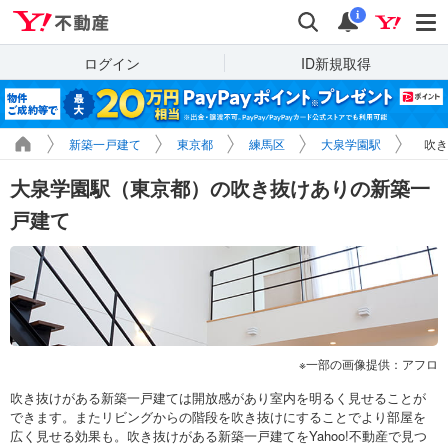
Yahoo!不動産
検索
通知
i
ログイン
ID新規取得
新築一戸建て
東京都
練馬区
大泉学園駅
吹き
大泉学園駅（東京都）の吹き抜けありの新築一
戸建て
一部の画像提供：アフロ
吹き抜けがある新築一戸建ては開放感があり室内を明るく見せることが
できます。またリビングからの階段を吹き抜けにすることでより部屋を
広く見せる効果も。吹き抜けがある新築一戸建てをYahoo!不動産で見つ