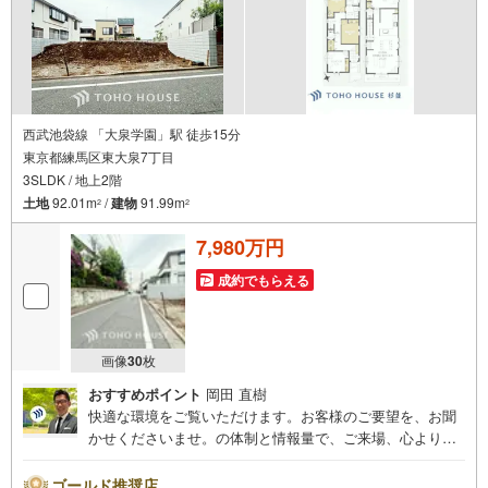
伝え頂けましたら、ご見学希望物件以外の資料も用意して
参ります。もちろん他の物件も併せてご案内させていただ
きます。
西武池袋線 「大泉学園」駅 徒歩15分
東京都練馬区東大泉7丁目
3SLDK / 地上2階
土地
92.01m
/
建物
91.99m
2
2
7,980万円
成約でもらえる
画像
30
枚
おすすめポイント
岡田 直樹
快適な環境をご覧いただけます。お客様のご要望を、お聞
かせくださいませ。の体制と情報量で、ご来場、心よりお
待ちしております。・ 未来を予測し人生設計から始まる
「未来カレンダー」のご提案。・ 未来に起こるであろうご
ゴールド推奨店