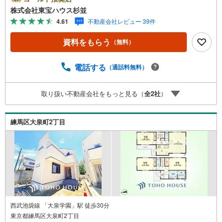
なお家でゴロゴロしたい…」と本気で羨ましくなりまし
株式会社東宝ハウス杉並
た。収納力もで納戸が2つもあります。前面道路は約5mで
4.61
不動産会社レビュー 39件
駐車のストレスも少ないのが嬉しいですね。・未来を予測
し人生設計から始まる「未来カレンダー」のご提案。・未
資料をもらう
（無料）
来に起こるであろうご自宅リフォームをオンライン上でご
提案「ミラカレクラブ」。・不動産売却時、ご自宅を綺麗
にかつ瀟洒にさせるCG加工ホームステイジングサービ
電話する
（通話料無料）
ス。・購入者様へ、税理士による確定申告の無料セミナー
をご招待いたします。
取り扱い不動産会社をもっと見る（
全
2
社
）
練馬区大泉町2丁目
西武池袋線 「大泉学園」駅 徒歩30分
東京都練馬区大泉町2丁目