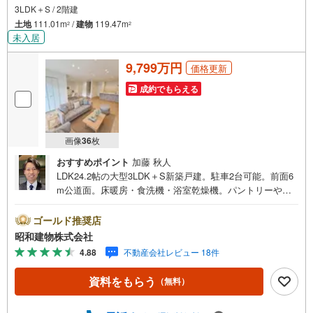
3LDK＋S / 2階建
土地
111.01m
/
建物
119.47m
2
2
未入居
9,799万円
価格更新
成約でもらえる
画像
36
枚
おすすめポイント
加藤 秋人
LDK24.2帖の大型3LDK＋S新築戸建。駐車2台可能。前面6
m公道面。床暖房・食洗機・浴室乾燥機。パントリーや
広々ドレスルームなど収納箇所豊富。大泉学園駅徒歩12
分。駅周辺はお買い物施設までも近く便利。 ・・・地域密
ゴールド推奨店
着昭和建物です・・・ 西荻窪に創業44年、地域密着の不
昭和建物株式会社
動産会社です。 不動産購入、買換えには、不安がつきも
4.88
不動産会社レビュー 18件
の。 物件の選定や住宅ローンはもちろん地域密着だからこ
その情報をお伝え、ご提案いたします。 お気軽にご相
資料をもらう
（無料）
談、ご来社頂ける会社です。スタッフ一同、心よりお待ち
しております。 同じ立地、同じ建物は存在しません。唯一