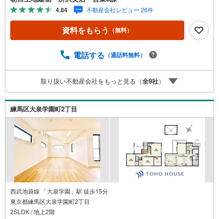
「住宅ローンが不安」「自己資金が少ないけれど購入でき
4.84
不動産会社レビュー 26件
る？」「住み替えの進め方が分からない」など、購入・売
却に関するお悩みにも有資格スタッフが丁寧に対応。資金
資料をもらう
（無料）
計画の立案から契約・お引渡しまで一貫してサポートいた
します。広告未掲載物件や最新情報も随時ご紹介可能。物
件ごとのメリット・注意点をまとめたレポートもご用意し
電話する
（通話料無料）
ております。当日のご見学手配や無料送迎にも柔軟に対
応。まずはお気軽にご相談ください。■電車でお越しのお客
取り扱い不動産会社をもっと見る（
全
9
社
）
様は、西武線「所沢駅」西口より徒歩5分■お車でお越しの
お客様は、提携駐車場がございますので弊社営業スタッフ
までお尋ねください。
練馬区大泉学園町2丁目
西武池袋線 「大泉学園」駅 徒歩15分
東京都練馬区大泉学園町2丁目
2SLDK / 地上2階