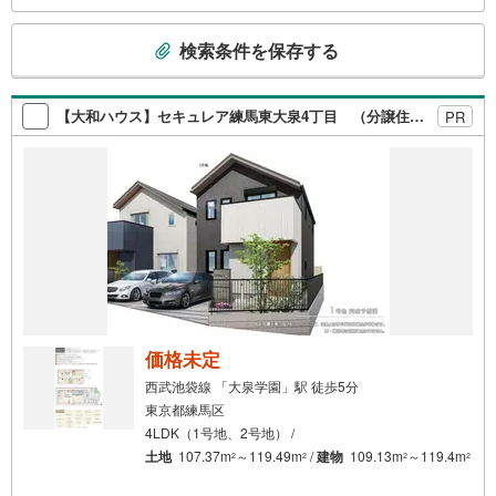
オムツ替えベッド、アンパンマンジュースをご用意してお
こ
ります。ご見学ご希望の方は、右上の“室内・現地を見学す
検索条件を保存する
る（無料）をボタンからご予約ください。
の
検
索
【大和ハウス】セキュレア練馬東大泉4丁目 （分譲住宅）
PR
条
件
で
通
知
を
受
け
取
る
価格未定
・
西武池袋線 「大泉学園」駅 徒歩5分
条
東京都練馬区
件
4LDK（1号地、2号地） /
を
土地
107.37m
～119.49m
/
建物
109.13m
～119.4m
2
2
2
2
マ