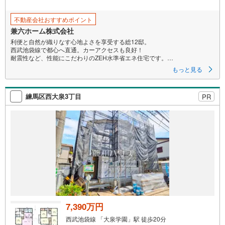
不動産会社おすすめポイント
兼六ホーム株式会社
利便と自然が織りなす心地よさを享受する総12邸。
西武池袋線で都心へ直通。カーアクセスも良好！
耐震性など、性能にこだわりのZEH水準省エネ住宅です。
もっと見る
---------------------
【自社一貫体制】土地の仕入れ・造成・開発、設計、施工、販売、アフタ
ーサービスまで自社で一貫して実践。
練馬区西大泉3丁目
PR
密な連携により信頼いただける住まいをご提案します。
---------------------
■西武池袋線「大泉学園」駅、「保谷」駅、「ひばりヶ丘」駅が生活圏に。
バスアクセスも可能！
-「池袋」駅など、主要駅へのアクセス良好！
-駅直結の商業施設などで賑わい、立ち寄りも便利。
■小学校や公園、幼保が点在し、お子様がのびのび過ごせる環境。
■ハイ建具や天井高約2.5mにより、明るく開放的なLDK空間。
■玄関土間収納やパントリー、WIC等、空間を無駄なく使える充実収納。
■食器洗い乾燥機や浴室暖房乾燥機など、快適を支える設備仕様の数々。
7,390万円
西武池袋線 「大泉学園」駅 徒歩20分