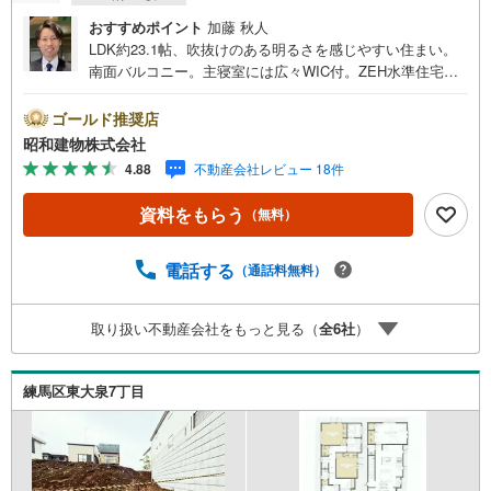
おすすめポイント
加藤 秋人
LDK約23.1帖、吹抜けのある明るさを感じやすい住まい。
南面バルコニー。主寝室には広々WIC付。ZEH水準住宅、
太陽光パネル設置の省エネ性能にも配慮。西武池袋線石神
井公園駅徒歩14分。 ・・・地域密着昭和建物です・・・
ゴールド推奨店
西荻窪に創業44年、地域密着の不動産会社です。 不動
昭和建物株式会社
産購入、買換えには、不安がつきもの。 物件の選定や住宅
4.88
不動産会社レビュー 18件
ローンはもちろん地域密着だからこその情報をお伝え、ご
提案いたします。 お気軽にご相談、ご来社頂ける会社で
資料をもらう
（無料）
す。スタッフ一同、心よりお待ちしております。 同じ立
地、同じ建物は存在しません。唯一無二の不動産をお手伝
いいたします。 キッズルーム充実・チャイルド-シートの用
電話する
（通話料無料）
意もございます。 ご家族で楽しくご検討頂けるようご案内
しておりますのでぜひ、お気軽にお問い合わせください。
取り扱い不動産会社をもっと見る（
全
6
社
）
営業時間: 9:00 - 20:00
練馬区東大泉7丁目