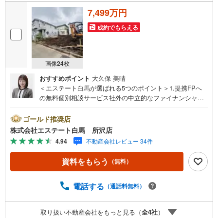
7,499万円
成約でもらえる
画像
24
枚
おすすめポイント
大久保 美晴
＜エステート白馬が選ばれる5つのポイント＞1.提携FPへ
の無料個別相談サービス社外の中立的なファイナンシャル
プランナーと無料相談できます。ローン返済について保険
や学費等も含めてシミュレーションをご提案できます2.物
ゴールド推奨店
件情報が豊富所沢市を中心にたくさんの情報をご用意して
株式会社エステート白馬 所沢店
おります。インターネット広告前の物件も多数取り揃えて
4.94
不動産会社レビュー 34件
おります。お客様のご希望エリアをお申し付けください。
3.自社グループでリフォーム、新築請負所沢店の3階はリフ
資料をもらう
（無料）
ォーム、注文建築部門の相談スペースです。一級建築士を
はじめとした専門スタッフがおりますのでご見学とあわせ
て、リフォームや注文建築についてご相談頂けます4.年中
電話する
（通話料無料）
無休（年末年始除く）で営業しております営業時間 9:30
～19:00 この時間はお電話でのお問合わせがスムーズです
取り扱い不動産会社をもっと見る（
全
4
社
）
5.お子様連れでおこしくださいキッズスペース、授乳室、