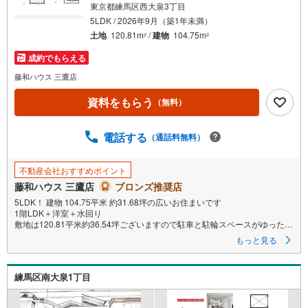
東京都練馬区西大泉3丁目
5LDK / 2026年9月（築1年未満）
土地
120.81m
/
建物
104.75m
2
2
成約でもらえる
藤和ハウス 三鷹店
資料をもらう
（無料）
電話する
（通話料無料）
不動産会社おすすめポイント
藤和ハウス 三鷹店
ブロンズ推奨店
5LDK！ 建物 104.75平米 約31.68坪の広いお住まいです
1階LDK＋洋室＋水回り
敷地は120.81平米約36.54坪ございますので駐車と駐輪スペースがゆったり
ございます
もっと見る
お問い合わせお待ちいたしております
練馬区南大泉1丁目