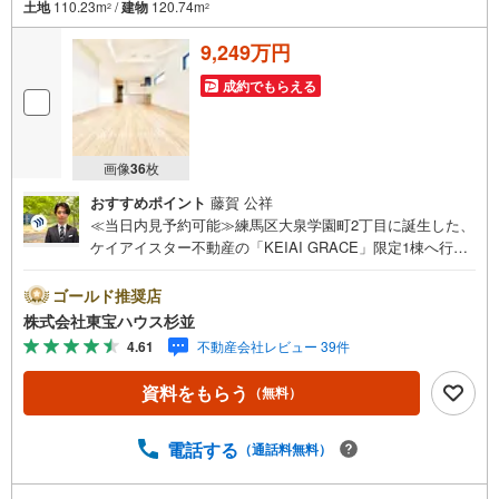
土地
110.23m
/
建物
120.74m
2
2
9,249万円
成約でもらえる
画像
36
枚
おすすめポイント
藤賀 公祥
≪当日内見予約可能≫練馬区大泉学園町2丁目に誕生した、
ケイアイスター不動産の「KEIAI GRACE」限定1棟へ行っ
てきました ！最大の感動は、人気の西武池袋線「大泉学
園」駅から歩いてわずか15分という資産性の高い好立地に
ゴールド推奨店
加え、おうちの前に約5.0mというゆとりある公道が通って
株式会社東宝ハウス杉並
いる点です 。前に遮るものがないため陽当りが良く、お車
4.61
不動産会社レビュー 39件
の出し入れや並列駐車が驚くほどスムーズに行えます。建
物は車庫部分を贅沢に組み込んだインナーガレージ付き
資料をもらう
（無料）
で、雨の日でも愛車を綺麗に保つことができます 。そして
室内に入ってさらに驚くのが、2階部分に広がる壮大なLDK
大空間です。なんと18.5帖のリビングダイニングに5.2帖の
電話する
（通話料無料）
ゆったりとしたキッチンが融合し、合計23.7帖もの圧倒的
な広さを誇ります 。お洒落な対面型のシステムキッチンや