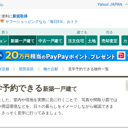
Yahoo! JAPAN
ル
と便利に
新規取得
ヤフーショッピングなら「毎日5％」おトク
検索条件を保存しました
買う
建てる
売る
3
)
札沼線
(
1
)
ョン
新築一戸建て
中古一戸建て
注文住宅
土地
売却査定
カ
この検索条件の新着物件通知は、
マイページ
から設定できます。
室蘭本線
(
0
)
3
）
オール電化
（
0
）
岩手
宮城
秋田
山形
0
)
富良野線
(
0
)
梅ケ丘
)
(
3
)
(
2
)
(
2
)
(
6
)
(
1
)
台以上
（
0
）
ビルトインガレージ
（
1
）
(
6
)
梅ケ丘駅、価格未定を含む、建築条件付き土地を含む、
神奈川
埼玉
千葉
茨城
0
)
釧網本線
(
0
)
東京都
世田谷区
梅ケ丘駅
見学予約できる物件一覧
タ付インターホン
防犯カメラ
（
0
）
間取り未定を含む、見学予約できる物件
146
)
水郡線
(
215
)
長野
富山
石川
福井
学予約できる
新築一戸建て
向ケ丘遊園
読売ランド前
6
)
(
50
)
(
25
)
(
29
)
(
56
)
449
)
上越線
(
233
)
建ち方、日当たり
(
30
)
閉じる
閉じる
お気に入りリストを見る
お気に入りリストを見る
閉じる
閉じる
岐阜
静岡
三重
ました。室内や現地を実際に見に行くことで、写真や間取り図では
検索条件を保存する
3
)
水戸線
(
58
)
以上
（
0
）
角地
（
1
）
(
86
)
や周辺環境などを、日々の暮らしをイメージしながら確認できま
7
)
仙山線
(
230
)
マイページ
、さっそく見学に行ってみましょう。
兵庫
京都
滋賀
奈良
1
）
)
気仙沼線
(
0
)
9
)
(
370
)
(
225
)
(
183
)
(
148
)
(
307
)
(
152
)