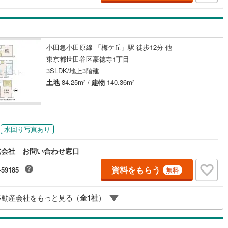
け
（
0
）
平屋・1階建て
（
0
）
6
)
鶴見線
(
107
)
ルーム（納戸）
（
4
）
056
)
根岸線
(
425
)
小田急小田原線 「梅ケ丘」駅 徒歩12分 他
614
)
中央本線（JR東日本）
(
1,521
)
東京都世田谷区豪徳寺1丁目
3SLDK/地上3階建
242
)
八高線
(
936
)
ッチン
（
0
）
対面キッチン
（
2
）
土地
84.25m
/
建物
140.36m
2
2
14
)
大糸線（JR東日本）
(
5
)
各駅停車）
(
863
)
埼京線
(
992
)
円
機あり
（
2
）
東海道本線（JR東海）
(
1,391
)
水回り写真あり
庭
)
飯田線
(
178
)
式会社 お問い合わせ窓口
ッキあり
（
0
）
6
)
高山本線（JR東海）
(
43
)
資料をもらう
-59185
無料
JR東海）
(
227
)
紀勢本線（JR東海）
(
2
)
不動産会社をもっと見る（
全
1
社
）
博多南線
(
241
)
インクローゼット
床下収納
（
1
）
R西日本）
(
0
)
北陸本線
(
14
)