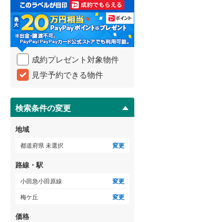
取
3階建て以上
（
4
）
る
武蔵野線
(
1,959
)
・
条
横須賀線
(
746
)
件
を
青梅線
(
501
)
成約プレゼント対象物件
マ
イ
小海線
(
3
)
見学予約できる物件
ペ
ー
京浜東北線
(
2,453
)
ジ
に
検索条件の変更
総武線
(
1,109
)
保
存
御殿場線
(
143
)
地域
す
る
中央本線（JR東海）
(
641
)
都道府県 未選択
変更
太多線
(
38
)
路線・駅
名松線
(
1
)
小田急小田原線
変更
梅ケ丘
変更
東海道本線（JR西日本）
(
653
)
価格
小浜線
(
0
)