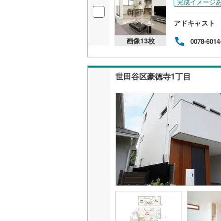
完成イメージ
後藤寺線
(
アドキャスト
東北新幹
画像
13
枚
0078-6014
秋田新幹
山陽新幹
世田谷区豪徳寺1丁目
西九州新
地下鉄
札幌市営
仙台市地
東京メト
東京メト
東京メト
都営浅草
都営大江