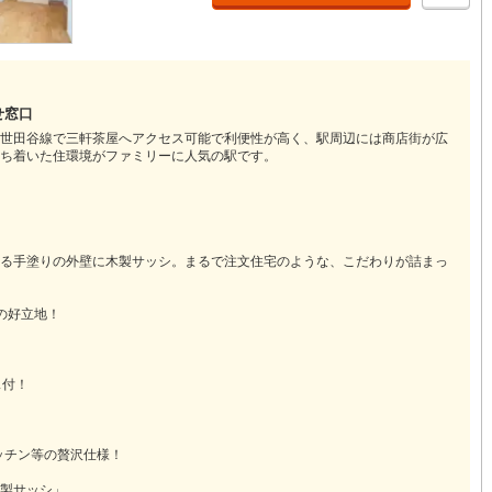
営地下鉄東山線
(
381
)
名古屋市営地下鉄名城線
(
313
)
営地下鉄桜通線
(
337
)
名古屋市営地下鉄上飯田線
(
51
)
せ窓口
世田谷線で三軒茶屋へアクセス可能で利便性が高く、駅周辺には商店街が広
地下鉄烏丸線
(
45
)
京都市営地下鉄東西線
(
83
)
ち着いた住環境がファミリーに人気の駅です。
tro今里筋線
(
40
)
OsakaMetro御堂筋線
(
96
)
tro四つ橋線
(
7
)
OsakaMetro中央線
(
28
)
る手塗りの外壁に木製サッシ。まるで注文住宅のような、こだわりが詰まっ
tro堺筋線
(
1
)
神戸市営地下鉄西神・山手線
(
148
)
下鉄空港線
(
124
)
福岡市地下鉄箱崎線
(
13
)
の好立地！
1
)
函館市電
(
0
)
ス付！
りび鉄道
(
0
)
わたらせ渓谷鐵道
(
1
)
行
(
87
)
会津鉄道
(
2
)
ッチン等の贅沢仕様！
縦貫鉄道
(
0
)
しなの鉄道北しなの線
(
3
)
製サッシ」