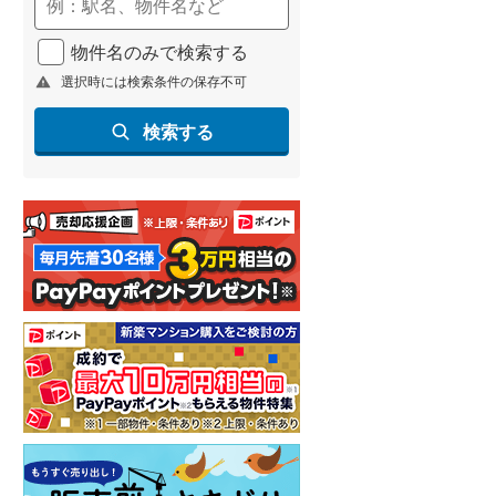
(
362
)
物件名のみで検索する
名古屋市営地下鉄鶴舞線
(
252
)
選択時には検索条件の保存不可
名古屋市営地下鉄名港線
(
46
)
検索する
OsakaMetro長堀鶴見緑地線
(
28
)
OsakaMetro谷町線
(
107
)
OsakaMetro千日前線
(
11
)
神戸市営地下鉄海岸線
(
26
)
福岡市地下鉄七隈線
(
363
)
函館市電宝来・谷地頭線
(
0
)
真岡鐵道
(
15
)
山形鉄道フラワー長井線
(
0
)
えちごトキめき鉄道妙高はねうまラ