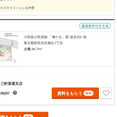
りスタイリッシュな外壁
道
(
0
)
北越急行ほくほく線
(
0
)
て銀河鉄道
(
1
)
青い森鉄道
(
2
)
建築条件付き土地
弘南線
(
0
)
弘南鉄道大鰐線
(
0
)
小田急小田原線 「梅ケ丘」駅 徒歩3分 他
鉄道鳥海山ろく線
(
0
)
福島交通飯坂線
(
65
)
東京都世田谷区梅丘1丁目
土地
94.7m
2
長野線
(
6
)
上田電鉄別所線
(
6
)
イトレール
(
160
)
関東鉄道竜ケ崎線
(
36
)
鉄道大洗鹿島線
(
90
)
ひたちなか海浜鉄道湊線
(
49
)
円
76
)
千葉都市モノレール
(
294
)
 三軒茶屋支店
鉄道上毛線
(
166
)
秩父鉄道
(
142
)
資料をもらう
-56257
無料
線
(
227
)
つくばエクスプレス
(
687
)
794
)
京成押上線
(
90
)
資料をもらう
無料