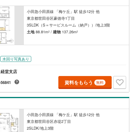
1
)
七尾線
(
0
)
小田急小田原線 「梅ケ丘」駅 徒歩12分 他
契約、入居関連など
東京都世田谷区豪徳寺1丁目
高山本線（JR西日本）
(
0
)
能
（
0
）
3SLDK（S＝サービスルーム（納戸））/地上3階
JR西日本）
(
2
)
湖西線
(
108
)
土地
88.81m
/
建物
137.26m
2
2
応
福知山線
(
280
)
円
ン内見(相談)可
（
0
）
IT重説可
（
1
）
77
)
播但線
(
72
)
水回り写真あり
)
津山線
(
2
)
ン対応とは？
 経堂支店
)
伯備線
(
30
)
資料をもらう
-56841
無料
)
呉線
(
147
)
山口線
(
3
)
3
)
美祢線
(
0
)
小田急小田原線 「梅ケ丘」駅 徒歩12分 他
因美線
(
0
)
東京都世田谷区赤堤2丁目
2SLDK/地上3階
草津線
(
62
)