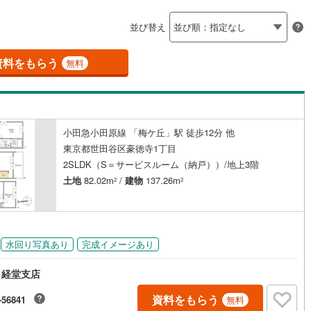
島根
岡山
広島
山口
釜石線
(
6
)
並び替え
ダイニング15畳以上
花輪線
(
0
)
香川
愛媛
高知
保存した条件を見る
1
)
(
86
)
(
14
)
(
6
)
(
0
)
(
3
)
(
3
)
磐越東線
(
112
)
資料をもらう
無料
佐賀
長崎
熊本
大分
施工・品質・工法関連
陸羽東線
(
29
)
震、制震構造
設計住宅性能評価付き
88
)
米坂線
(
2
)
（
0
）
小田急小田原線 「梅ケ丘」駅 徒歩12分 他
五能線
(
0
)
この条件で検索する
この条件で検索する
この条件で検索する
この条件で検索する
この条件で検索する
この条件で検索する
市区町村以下を選択
市区町村を選択す
駅を選択する
東京都世田谷区豪徳寺1丁目
住宅
（
3
）
大規模（総区画数50戸以上）
5
)
白新線
(
9
)
2SLDK（S＝サービスルーム（納戸））/地上3階
（
0
）
土地
82.02m
/
建物
137.26m
2
2
越後線
(
20
)
ライン（宇都宮～逗子）
湘南新宿ライン（前橋～小田原）
円
(
2,791
)
駅が始発駅
（
0
）
海まで2km以内
（
0
）
水回り写真あり
完成イメージあり
2
)
内房線
(
434
)
全体
 経堂支店
8
)
鹿島線
(
6
)
（
0
）
バリアフリー住宅
（
0
）
資料をもらう
-56841
無料
)
東海道本線
(
1,401
)