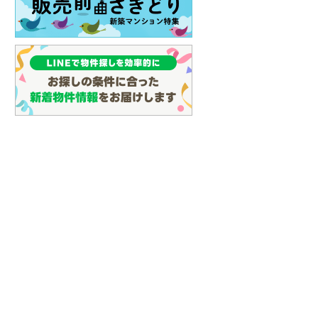
イン
(
3
)
しなの鉄道
(
15
)
津軽鉄道
(
0
)
三陸鉄道リアス線
(
9
)
仙台空港アクセス線
(
85
)
松本電鉄上高地線
(
1
)
関東鉄道常総線
(
154
)
銚子電気鉄道
(
10
)
上信電鉄上信線
(
83
)
埼玉新都市交通伊奈線
(
556
)
京成成田高速鉄道アクセス線
(
26
)
京成千葉線
(
169
)