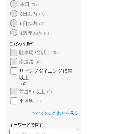
本日
（
0
）
北海道新幹線
(
0
)
3日以内
（
0
）
山形新幹線
(
493
)
5日以内
（
0
）
東海道新幹線
(
545
)
1週間以内
（
0
）
九州新幹線
(
119
)
こだわり条件
駐車場2台以上
（
0
）
南道路
（
0
）
札幌市営地下鉄東豊線
(
2
)
リビングダイニング15畳
以上
東京メトロ銀座線
(
19
)
（
2
）
東京メトロ日比谷線
(
62
)
前道6m以上
（
0
）
東京メトロ有楽町線
(
206
)
平坦地
（
1
）
東京メトロ副都心線
(
203
)
すべてのこだわりを見る
都営新宿線
(
428
)
キーワードで探す
横浜市営地下鉄グリーンライン