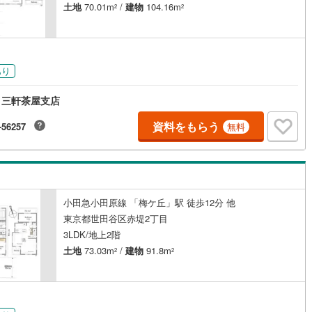
土地
70.01m
/
建物
104.16m
2
2
2
)
片町線
(
258
)
0
)
関西空港線
(
1
)
円
東線
(
107
)
本四備讃線
(
5
)
あり
予土線
(
0
)
 三軒茶屋支店
徳島線
(
2
)
資料をもらう
-56257
無料
)
土讃線
(
3
)
線
(
1,322
)
香椎線
(
351
)
8
)
肥薩線
(
2
)
小田急小田原線 「梅ケ丘」駅 徒歩12分 他
東京都世田谷区赤堤2丁目
189
)
唐津線
(
43
)
3LDK/地上2階
14
)
大村線
(
17
)
土地
73.03m
/
建物
91.8m
2
2
341
)
日豊本線
(
325
)
円
)
吉都線
(
6
)