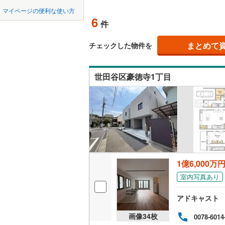
中国
LD
鳥取
北上線
(
0
)
マイページの便利な使い方
6
リビング
件
山田線
(
0
)
四国
徳島
（
2
）
(
37
)
(
44
)
(
9
大湊線
(
0
)
まとめて
チェックした物件を
九州・沖縄
福岡
構造・規模・
只見線
(
2
)
世田谷区豪徳寺1丁目
耐震、免
奥羽本線
(
（
0
）
男鹿線
(
0
)
0
0
0
0
0
0
該当物件
該当物件
該当物件
該当物件
該当物件
該当物件
件
件
件
件
件
件
長期優良
羽越本線
(
飯山線
(
0
)
立地
湘南新宿
1億6,000万
(
2,065
)
最寄りの
室内写真あり
外房線
(
22
間取り、居室
アドキャスト
成田線
(
21
吹き抜け
画像
34
枚
0078-6014
東金線
(
36