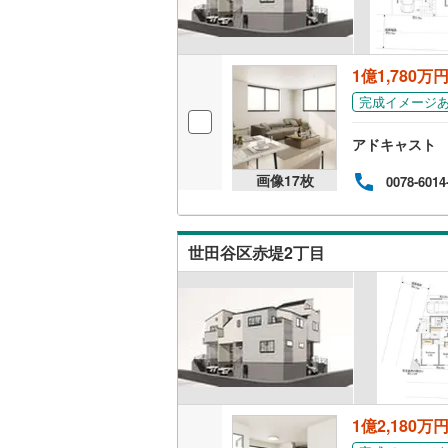
桜井線
(
16
阪和線
(
10
1億1,780万
おおさか
完成イメージ
内子線
(
0
)
アドキャスト
鳴門線
(
0
)
画像
17
枚
0078-6014
土讃線
(
66
鹿児島本
世田谷区赤堤2丁目
三角線
(
15
長崎本線
(
佐世保線
(
豊肥本線
(
1億2,180万
日南線
(
52