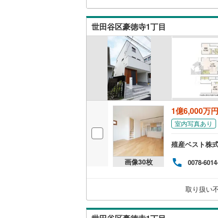
二世帯向
南武線
(
62
世田谷区豪徳寺1丁目
サービス
横浜線
(
2,
キッチン
相模線
(
1,
五日市線
(
独立型キ
篠ノ井線
(
浴室
常磐線（
1億6,000万
浴室乾燥
伊東線
(
1
)
室内写真あり
バルコニー、
身延線
(
76
殖産ベスト株
ウッドデ
武豊線
(
13
画像
30
枚
0078-6014
関西本線（
収納
取り扱い
参宮線
(
0
)
ウォーク
大糸線（J
（
4
）