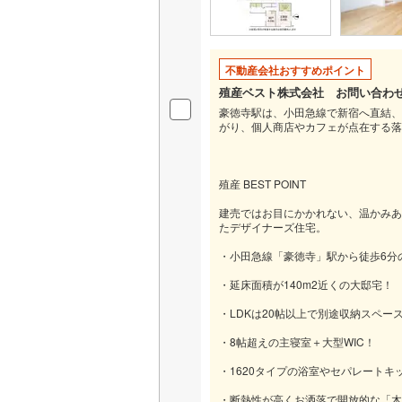
名古屋市
不動産会社おすすめポイント
名古屋市
殖産ベスト株式会社 お問い合わ
豪徳寺駅は、小田急線で新宿へ直結、
京都市営
がり、個人商店やカフェが点在する落
OsakaMe
OsakaMe
殖産 BEST POINT
建売ではお目にかかれない、温かみあ
OsakaMe
たデザイナーズ住宅。
福岡市地
・小田急線「豪徳寺」駅から徒歩6分
・延床面積が140m2近くの大邸宅！
私鉄・その他
札幌市電
(
・LDKは20帖以上で別途収納スペー
道南いさ
・8帖超えの主寝室＋大型WIC！
阿武隈急
・1620タイプの浴室やセパレートキ
秋田内陸
・断熱性が高くお洒落で開放的な「木