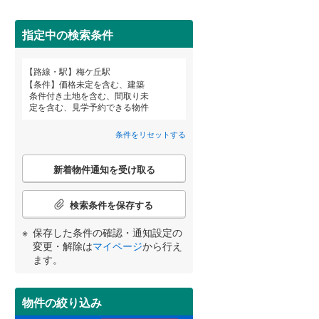
田沢湖線
(
0
)
指定中の検索条件
八戸線
(
4
)
(
6
)
(
7
)
磐越西線
(
77
)
路線・駅
梅ケ丘駅
宮崎
鹿児島
沖縄
条件
価格未定を含む、建築
陸羽西線
(
0
)
条件付き土地を含む、間取り未
定を含む、見学予約できる物件
住宅性能評価付き
（
0
）
左沢線
(
32
)
条件をリセットする
津軽線
(
1
)
する
る
条件をリセットする
条件をリセットする
条件をリセットする
条件をリセットする
条件をリセットする
条件をリセットする
こ
信越本線
(
106
)
新着物件通知を受け取る
の
検
弥彦線
(
0
)
索
検索条件を保存する
条
総武本線
(
620
)
件
保存した条件の確認・通知設定の
小学校まで1km以内
（
2
）
で
変更・解除は
マイページ
から行え
通
ます。
京葉線
(
266
)
知
を
久留里線
(
140
)
受
物件の絞り込み
間取り変更可能
（
0
）
け
山手線
(
107
)