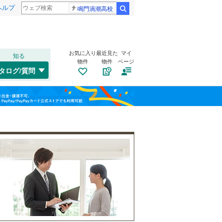
ヘルプ
鳴門渦潮高校
検索
お気に入り
最近見た
マイ
知る
物件
物件
ページ
千歳線
(
1
)
タログ/質問
日高本線
(
0
)
トイレ２か所
（
1
）
福島
宗谷本線
(
0
)
(
15
)
(
19
)
(
29
)
太陽光発電システム
（
0
）
栃木
群馬
山梨
東北本線
(
2,108
)
川越線
(
655
)
百合ケ丘
新百合ケ丘
(
65
)
吾妻線
(
46
)
(
91
)
(
133
)
日光線
(
184
)
南道路
（
0
）
仙石線
(
250
)
和歌山
大船渡線
(
17
)
(
179
)
(
77
)
(
105
)