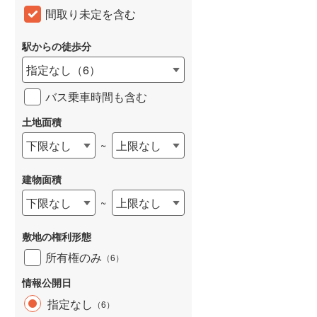
間取り未定を含む
和歌山線
(
114
)
東西線
(
47
)
駅からの徒歩分
指定なし
（
6
）
予讃線
(
2
)
バス乗車時間も含む
高徳線
(
2
)
土地面積
牟岐線
(
5
)
下限なし
上限なし
~
山陽本線（JR九州）
(
25
)
篠栗線
(
185
)
建物面積
指宿枕崎線
(
36
)
下限なし
上限なし
~
筑肥線
(
185
)
敷地の権利形態
久大本線
(
79
)
所有権のみ
（
6
）
日田彦山線
(
100
)
情報公開日
指定なし
（
6
）
筑豊本線
(
174
)