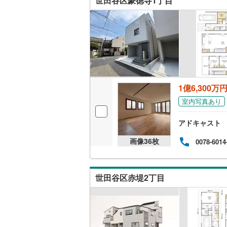
世田谷区豪徳寺1丁目
越美北線
(
販売、価格、
氷見線
(
0
)
即入居可
紀勢本線（
オンライン対
桜島線
(
3
)
1億6,300万
オンライ
加古川線
(
室内写真あり
赤穂線
(
17
オンライ
アドキャスト
宇野線
(
11
画像
36
枚
0078-6014
福塩線
(
13
岩徳線
(
0
)
世田谷区赤堤2丁目
小野田線
(
舞鶴線
(
4
)
木次線
(
0
)