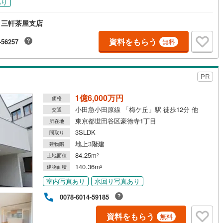
あり
48
)
宮崎空港線
(
21
)
 三軒茶屋支店
線
(
579
)
上越新幹線
(
371
)
資料をもらう
-56257
無料
線
(
323
)
北陸新幹線
(
373
)
線
(
234
)
北陸新幹線（JR西日本）
(
3
)
PR
幹線
(
15
)
1億6,000万円
価格
小田急小田原線 「梅ケ丘」駅 徒歩12分 他
地下鉄南北線
(
2
)
札幌市営地下鉄東西線
(
6
)
交通
東京都世田谷区豪徳寺1丁目
所在地
下鉄南北線
(
396
)
仙台市地下鉄東西線
(
111
)
3SLDK
間取り
地上3階建
建物階
ロ丸ノ内線
(
148
)
東京メトロ丸ノ内方南支線
(
30
)
84.25m
土地面積
2
ロ東西線
(
353
)
東京メトロ千代田線
(
175
)
140.36m
建物面積
2
室内写真あり
水回り写真あり
ロ半蔵門線
(
40
)
東京メトロ南北線
(
115
)
0078-6014-59185
線
(
77
)
都営三田線
(
120
)
資料をもらう
無料
戸線
(
130
)
横浜市営地下鉄ブルーライン
(
974
)