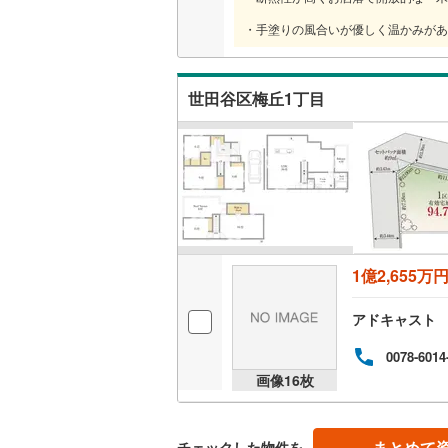
・手塗りの風合いが優しく温かみがあ
いすみ鉄
IGRいわ
世田谷区梅丘1丁目
弘南鉄道
由利高原
長野電鉄
宇都宮ラ
鹿島臨海
1億2,655万
小湊鐵道
(
アドキャスト
上毛電気
0078-6014
画像
16
枚
流鉄流山
京成本線
(
まとめて
チェックした物件を