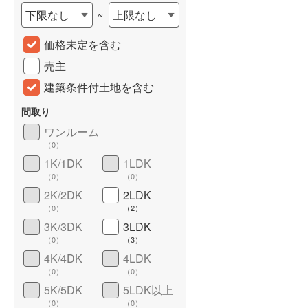
下限なし
上限なし
~
城端線
(
0
)
価格未定を含む
関西本線（JR西日本）
(
288
)
売主
大阪環状線
(
17
)
建築条件付土地を含む
山陽本線（JR西日本）
(
881
)
間取り
姫新線
(
91
)
ワンルーム
（
0
）
吉備線
(
5
)
詳しく見る
1K/1DK
1LDK
芸備線
(
76
)
（
0
）
（
0
）
2K/2DK
2LDK
可部線
(
48
)
（
0
）
（
2
）
宇部線
(
4
)
3K/3DK
3LDK
（
0
）
（
3
）
山陰本線
(
45
)
4K/4DK
4LDK
（
0
）
（
0
）
境線
(
2
)
5K/5DK
5LDK以上
奈良線
(
224
)
（
0
）
（
0
）