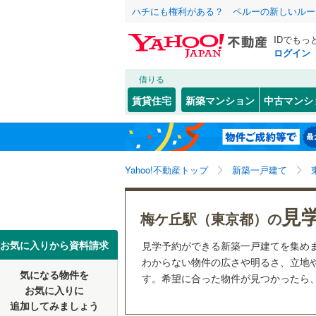
ハチにも権利がある？ ペルーの新しいルー
IDでもっ
ログイン
借りる
北海道
JR
北海道
函館本線
(
こだわり条件
設備
賃貸住宅
新築マンション
中古マンシ
石勝線
(
0
)
床暖房
（
東北
青森
根室本線
(
(
2
)
(
3
)
(
2
駐車場2
関東
東京
石北本線
(
Yahoo!不動産トップ
新築一戸建て
ＴＶモニ
（
3
）
常磐線
(
1,
信越・北陸
新潟
見
梅ケ丘駅（東京都）の
祖師ケ谷大蔵
(
45
)
(
4
高崎線
(
1,
配置、向き、
(
39
)
東海
愛知
お気に入りから資料請求
見学予約ができる新築一戸建てを集め
両毛線
(
22
前道6m
わからない物件の広さや明るさ、立地
烏山線
(
13
気になる物件を
す。希望に合った物件が見つかったら
近畿
大阪
平坦地
（
お気に入りに
石巻線
(
31
追加してみましょう
(
117
)
(
165
)
(
37