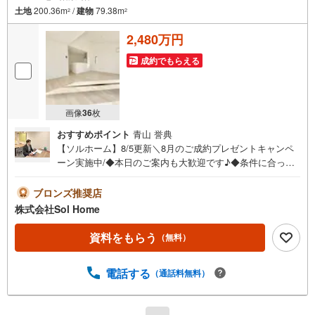
土地
200.36m
/
建物
79.38m
2
2
2,480万円
成約でもらえる
画像
36
枚
おすすめポイント
青山 誉典
【ソルホーム】8/5更新＼8月のご成約プレゼントキャンペ
ーン実施中/◆本日のご案内も大歓迎です♪◆条件に合った
他物件も同時ご紹介可能です！《今から見たい、資料が欲
しい、ローン相談をしたい、小さな疑問なども大歓迎です
ブロンズ推奨店
♪》＝＝＝＝＝＝＝＝＝＝＝＝＝＝＝＝＝＝＝＝＝＝＝＝
株式会社Sol Home
＝＝＝＝＝＝【営業時間 9:00～19:00】（不定休）上記時
間はお電話が繋がりやすくなっております。ぜひお気軽に
資料をもらう
（無料）
ご連絡下さい！現地を見学される場合は「室内・現地を見
学する（無料）」ボタンよりご希望の日時をご記入いただ
電話する
（通話料無料）
けますとスムーズにご案内が可能です。＝＝＝＝＝＝＝＝
＝＝＝＝＝＝＝＝＝＝＝＝＝＝＝＝＝＝＝＝＝＝