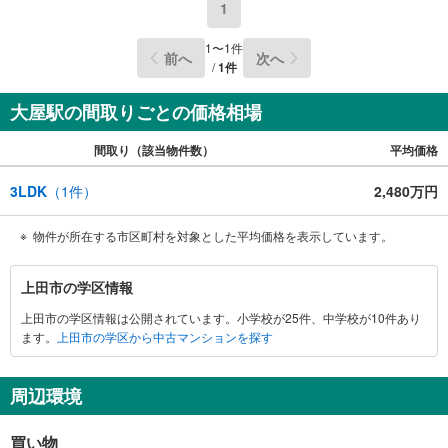
1
1
〜
1
件
前へ
次へ
/
1
件
大屋駅の間取りごとの価格相場
間取り（該当物件数）
平均価格
3LDK
（
1
件）
2,480万円
物件が所在する市区町村を対象とした平均価格を表示しています。
上
上田市の学区情報
田
上田市の学区情報は公開されています。小学校が25件、中学校が10件あり
市
ます。
上田市の学区から中古マンションを探す
に
関
す
周辺環境
る
情
買い物