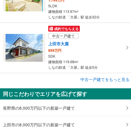
5LDK
建物面積 113.97m
2
しなの鉄道 「大屋」駅 徒歩32分
成約でもらえる
中古一戸建て
上田市大屋
899万円
5DK
建物面積 119.68m
2
しなの鉄道 「大屋」駅 徒歩5分
中古一戸建てをもっと見る
中古一戸建て
東御市和
同じこだわりでエリアを広げて探す
500万円
1R×9棟
建物面積 43.74m
2
長野県の8,000万円以下の新築一戸建て
しなの鉄道 「大屋」駅 徒歩12分
上田市の8,000万円以下の新築一戸建て