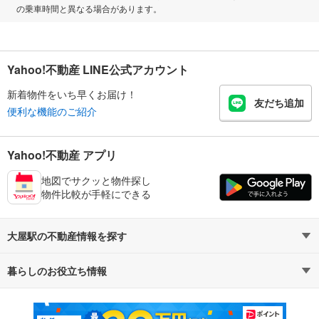
の乗車時間と異なる場合があります。
Yahoo!不動産 LINE公式アカウント
新着物件をいち早くお届け！
友だち追加
便利な機能のご紹介
Yahoo!不動産 アプリ
地図でサクッと物件探し
物件比較が手軽にできる
大屋駅の不動産情報を探す
暮らしのお役立ち情報
不動産・住宅
賃貸住宅
マンションカタログ
教えて！住まいの先生
新築マンション
中古マンション