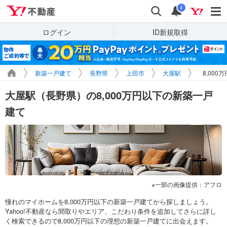
Yahoo!不動産
検索
通知
i
ログイン
ID新規取得
新築一戸建て
長野県
上田市
大屋駅
8,00
大屋駅（長野県）の8,000万円以下の新築一戸
建て
一部の画像提供：アフロ
憧れのマイホームを8,000万円以下の新築一戸建てから探しましょう。
Yahoo!不動産なら間取りやエリア、こだわり条件を追加してさらに詳し
く検索できるので8,000万円以下の理想の新築一戸建てに出会えます。