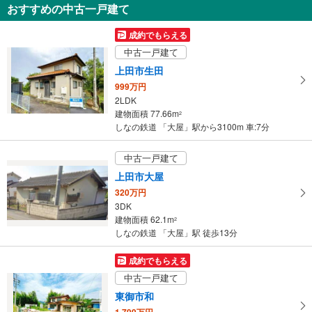
おすすめの中古一戸建て
を
受
成約でもらえる
け
中古一戸建て
取
上田市生田
る
999万円
・
2LDK
条
建物面積 77.66m
2
件
しなの鉄道 「大屋」駅から3100m 車:7分
を
マ
中古一戸建て
イ
上田市大屋
ペ
320万円
ー
3DK
ジ
建物面積 62.1m
2
に
しなの鉄道 「大屋」駅 徒歩13分
保
存
成約でもらえる
す
中古一戸建て
る
東御市和
1,799万円