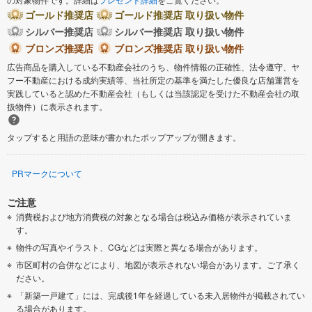
ゴールド推奨店
ゴールド推奨店 取り扱い物件
シルバー推奨店
シルバー推奨店 取り扱い物件
ブロンズ推奨店
ブロンズ推奨店 取り扱い物件
広告商品を購入している不動産会社のうち、物件情報の正確性、法令遵守、ヤ
フー不動産における成約実績等、当社所定の基準を満たした優良な店舗運営を
実践していると認めた不動産会社（もしくは当該認定を受けた不動産会社の取
扱物件）に表示されます。
タップすると用語の意味が書かれたポップアップが開きます。
PRマークについて
ご注意
消費税および地方消費税の対象となる場合は税込み価格が表示されていま
す。
物件の写真やイラスト、CGなどは実際と異なる場合があります。
市区町村の合併などにより、地図が表示されない場合があります。ご了承く
ださい。
「新築一戸建て」には、完成後1年を経過している未入居物件が掲載されてい
る場合があります。