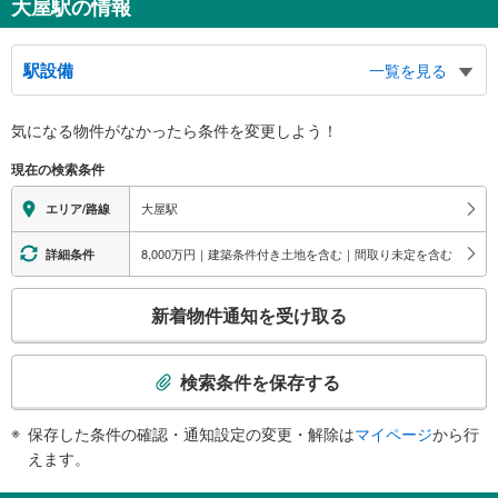
大屋駅の情報
駅設備
一覧を見る
バリアフリー状況
気になる物件がなかったら
条件を変更しよう！
※段差なしでの移動経路
（○：有り △：要駅員設備 ×：無し）
現在の検索条件
地上⇔改札：○
改札⇔ホーム：○
大屋駅
エリア/路線
（※一部の経路：×）
8,000万円｜建築条件付き土地を含む｜間取り未定を含む
詳細条件
こ
新着物件通知を受け取る
の
検
索
検索条件を保存する
条
件
保存した条件の確認・通知設定の変更・解除は
マイページ
から行
で
えます。
通
知