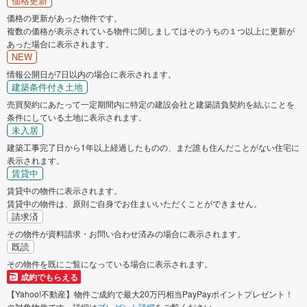
価格更新
価格の更新があった物件です。
複数の価格が表示されている物件に関しましてはそのうちの１つ以上に更新が
あった場合に表示されます。
NEW
情報公開日が7日以内の場合に表示されます。
建築条件付き土地
売買契約にあたって一定期間内に特定の建設会社と建築請負契約を結ぶことを
条件にしている土地に表示されます。
未入居
建築工事完了日から1年以上経過したものの、まだ誰も住んだことがない住宅に
表示されます。
賃貸中
賃貸中の物件に表示されます。
賃貸中の物件は、原則ご自身でお住まいいただくことができません。
請求済
その物件が資料請求・お問い合わせ済みの場合に表示されます。
既読
その物件を既にご覧になっている場合に表示されます。
成約でもらえる
【Yahoo!不動産】物件ご成約で最大20万円相当PayPayポイントプレゼント！
の対象物件です。詳細は
プレゼント詳細
をご覧ください。