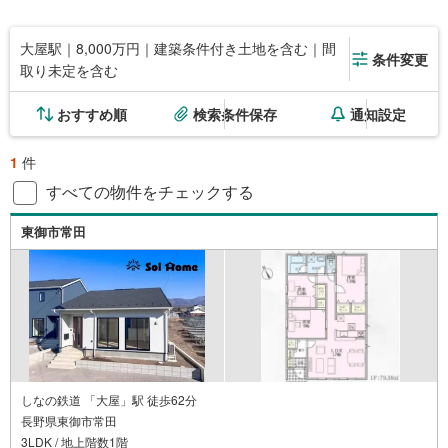
大屋駅｜8,000万円｜建築条件付き土地を含む｜間
条件変更
取り未定を含む
おすすめ順
検索条件保存
通知設定
1
件
すべての物件をチェックする
東御市常田
しなの鉄道 「大屋」駅 徒歩62分
長野県東御市常田
3LDK / 地上階数1階