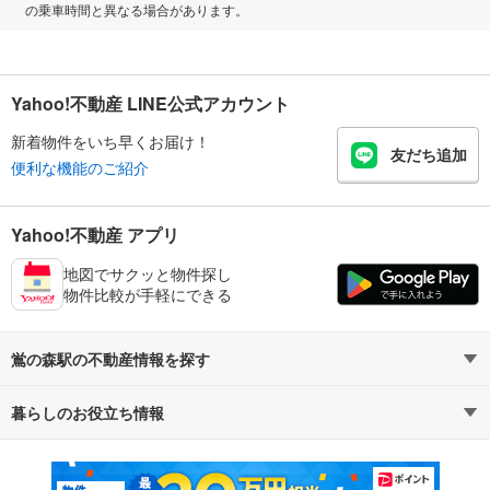
の乗車時間と異なる場合があります。
Yahoo!不動産 LINE公式アカウント
新着物件をいち早くお届け！
友だち追加
便利な機能のご紹介
Yahoo!不動産 アプリ
地図でサクッと物件探し
物件比較が手軽にできる
鴬の森駅の不動産情報を探す
暮らしのお役立ち情報
不動産・住宅
賃貸住宅
マンションカタログ
教えて！住まいの先生
新築マンション
中古マンション