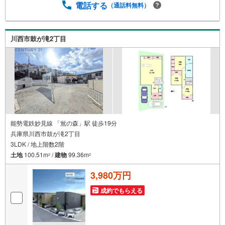
しも大歓迎です。 お子様連れでもご安心ください。■取り
電話する
（通話料無料）
扱い物件多数ございます。 地域密着の当店では2000万円
台の新築戸建や、1000万円台の中古マンションを始め多数
物件を取り扱っています。Yahoo！不動産に掲載しきれな
川西市鼓が滝2丁目
い物件もご紹介できます。お気軽にお問合せください。弊
社ホームページへは「C21アクロス」で検索！
能勢電鉄妙見線 「鴬の森」駅 徒歩19分
兵庫県川西市鼓が滝2丁目
3LDK / 地上階数2階
土地
100.51m
/
建物
99.36m
2
2
3,980万円
成約でもらえる