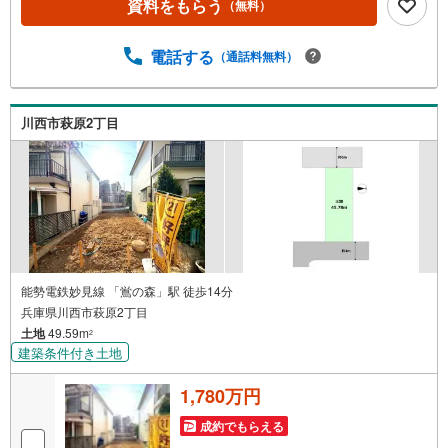
資料をもらう
（無料）
当店にお任せ下さい■お客様駐車場、キッズスペースがござ
います。 8店舗すべて駅前にございますが、お車でのお越
しも大歓迎です。 お子様連れでもご安心ください。■取り
電話する
（通話料無料）
扱い物件多数ございます。 地域密着の当店では2000万円
台の新築戸建や、1000万円台の中古マンションを始め多数
物件を取り扱っています。Yahoo！不動産に掲載しきれな
川西市萩原2丁目
い物件もご紹介できます。お気軽にお問合せください。弊
社ホームページへは「C21アクロス」で検索！
能勢電鉄妙見線 「鴬の森」駅 徒歩14分
兵庫県川西市萩原2丁目
土地
49.59m
2
建築条件付き土地
1,780万円
成約でもらえる