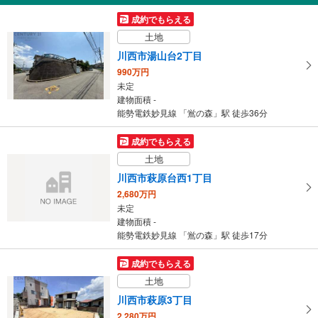
2,280万円
成約でもらえる
4LDK
土地
建物面積 93.15m
2
能勢電鉄妙見線 「鴬の森」駅 徒歩5分
川西市湯山台2丁目
990万円
未定
建物面積 -
能勢電鉄妙見線 「鴬の森」駅 徒歩36分
成約でもらえる
土地
川西市萩原台西1丁目
2,680万円
未定
建物面積 -
能勢電鉄妙見線 「鴬の森」駅 徒歩17分
成約でもらえる
土地
川西市萩原3丁目
2,280万円