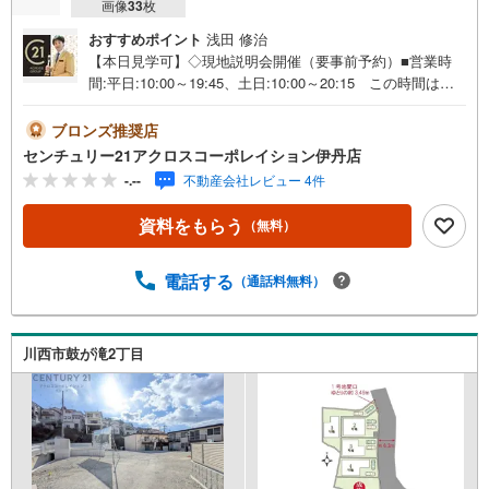
画像
33
枚
おすすめポイント
浅田 修治
【本日見学可】◇現地説明会開催（要事前予約）■営業時
間:平日:10:00～19:45、土日:10:00～20:15 この時間はお
電話でのご案内がスムーズです。【物件の特徴】・各区画
が約100平米以上あり、ゆとりある2階建てのマイホーム建
ブロンズ推奨店
築が可能。＝＝＝＝＝センチュリー21アクロスグループの3
センチュリー21アクロスコーポレイション伊丹店
つの特徴＝＝＝＝＝＝■センチュリー21グループで28年連
-.--
不動産会社レビュー 4件
続No.1（1997年～2024年兵庫地区仲介実績） 西宮・尼
崎・伊丹・宝塚にて8店舗展開中。阪神間での購入や売却は
資料をもらう
（無料）
当店にお任せ下さい■お客様駐車場、キッズスペースがござ
います。 8店舗すべて駅前にございますが、お車でのお越
しも大歓迎です。 お子様連れでもご安心ください。■取り
電話する
（通話料無料）
扱い物件多数ございます。 地域密着の当店では2000万円
台の新築戸建や、1000万円台の中古マンションを始め多数
物件を取り扱っています。Yahoo！不動産に掲載しきれな
川西市鼓が滝2丁目
い物件もご紹介できます。お気軽にお問合せください。弊
社ホームページへは「C21アクロス」で検索！