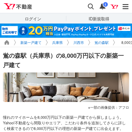
Yahoo!不動産
検索
通知
i
ログイン
ID新規取得
新築一戸建て
兵庫県
川西市
鴬の森駅
8,0
鴬の森駅（兵庫県）の8,000万円以下の新築一
戸建て
一部の画像提供：アフロ
憧れのマイホームを8,000万円以下の新築一戸建てから探しましょう。
Yahoo!不動産なら間取りやエリア、こだわり条件を追加してさらに詳し
く検索できるので8,000万円以下の理想の新築一戸建てに出会えます。