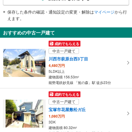
条
件
保存した条件の確認・通知設定の変更・解除は
マイページ
から行
で
えます。
通
知
おすすめの中古一戸建て
を
受
成約でもらえる
け
中古一戸建て
取
川西市萩原台西3丁目
る
4,480万円
・
5LDK以上
条
建物面積 156.53m
2
件
能勢電鉄妙見線 「鴬の森」駅 徒歩23分
を
マ
成約でもらえる
イ
中古一戸建て
ペ
宝塚市花屋敷松ガ丘
ー
1,080万円
ジ
3DK
に
建物面積 80.32m
2
保