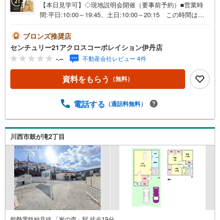
【本日見学可】◇現地説明会開催（要事前予約）■営業時
間:平日:10:00～19:45、土日:10:00～20:15 この時間はお
電話でのご案内がスムーズです。【物件の特徴】・各区画
が約100平米以上あり、ゆとりある2階建てのマイホーム建
ブロンズ推奨店
築が可能。＝＝＝＝＝センチュリー21アクロスグループの3
センチュリー21アクロスコーポレイション伊丹店
つの特徴＝＝＝＝＝＝■センチュリー21グループで28年連
-.--
不動産会社レビュー 4件
続No.1（1997年～2024年兵庫地区仲介実績） 西宮・尼
崎・伊丹・宝塚にて8店舗展開中。阪神間での購入や売却は
資料をもらう
（無料）
当店にお任せ下さい■お客様駐車場、キッズスペースがござ
います。 8店舗すべて駅前にございますが、お車でのお越
しも大歓迎です。 お子様連れでもご安心ください。■取り
電話する
（通話料無料）
扱い物件多数ございます。 地域密着の当店では2000万円
台の新築戸建や、1000万円台の中古マンションを始め多数
物件を取り扱っています。Yahoo！不動産に掲載しきれな
川西市鼓が滝2丁目
い物件もご紹介できます。お気軽にお問合せください。弊
社ホームページへは「C21アクロス」で検索！
能勢電鉄妙見線 「鴬の森」駅 徒歩19分