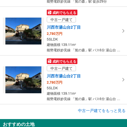
能勢電鉄妙見線 「鴬の森」駅 徒歩29分
存
す
成約でもらえる
る
中古一戸建て
川西市湯山台2丁目
2,780万円
5SLDK
建物面積 139.11m
2
能勢電鉄妙見線 「鴬の森」駅 バス6分 湯山台 バス停下車 徒歩3分
成約でもらえる
中古一戸建て
川西市湯山台2丁目
2,780万円
5SLDK
建物面積 139.11m
2
能勢電鉄妙見線 「鴬の森」駅 バス6分 湯山台 バス停下車 徒歩3分
成約でもらえる
中古一戸建てをもっと見る
中古一戸建て
おすすめの土地
川西市鴬の森町