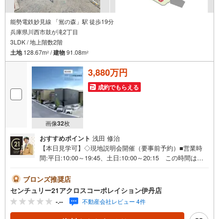
能勢電鉄妙見線 「鴬の森」駅 徒歩19分
兵庫県川西市鼓が滝2丁目
3LDK / 地上階数2階
土地
128.67m
/
建物
91.08m
2
2
3,880万円
成約でもらえる
画像
32
枚
おすすめポイント
浅田 修治
【本日見学可】◇現地説明会開催（要事前予約）■営業時
間:平日:10:00～19:45、土日:10:00～20:15 この時間はお
電話でのご案内がスムーズです。【物件の特徴】・各区画
が約100平米以上あり、ゆとりある2階建てのマイホーム建
ブロンズ推奨店
築が可能。＝＝＝＝＝センチュリー21アクロスグループの3
センチュリー21アクロスコーポレイション伊丹店
つの特徴＝＝＝＝＝＝■センチュリー21グループで28年連
-.--
不動産会社レビュー 4件
続No.1（1997年～2024年兵庫地区仲介実績） 西宮・尼
崎・伊丹・宝塚にて8店舗展開中。阪神間での購入や売却は