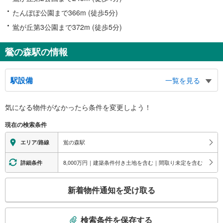
たんぽぽ公園まで366m (徒歩5分)
鴬が丘第3公園まで372m (徒歩5分)
鶯の森駅の情報
駅設備
一覧を見る
バリアフリー状況
気になる物件がなかったら
条件を変更しよう！
※段差なしでの移動経路
（○：有り △：要駅員設備 ×：無し）
現在の検索条件
地上⇔改札⇔ホーム：×
その他
鴬の森駅
エリア/路線
・点字案内（券売機・運賃表）
8,000万円｜建築条件付き土地を含む｜間取り未定を含む
詳細条件
こ
新着物件通知を受け取る
の
検
索
検索条件を保存する