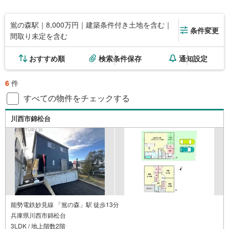
鴬の森駅｜8,000万円｜建築条件付き土地を含む｜
条件変更
間取り未定を含む
おすすめ順
検索条件保存
通知設定
6
件
すべての物件をチェックする
川西市錦松台
能勢電鉄妙見線 「鴬の森」駅 徒歩13分
兵庫県川西市錦松台
3LDK / 地上階数2階