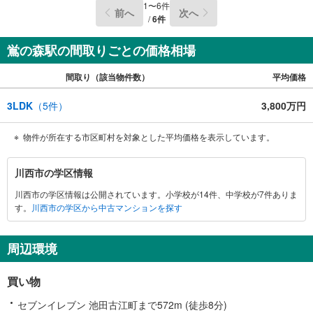
1
〜
6
件
前へ
次へ
/
6
件
鴬の森駅の間取りごとの価格相場
間取り（該当物件数）
平均価格
3LDK
（
5
件）
3,800万円
物件が所在する市区町村を対象とした平均価格を表示しています。
川
川西市の学区情報
西
川西市の学区情報は公開されています。小学校が14件、中学校が7件ありま
市
す。
川西市の学区から中古マンションを探す
に
関
す
周辺環境
る
情
買い物
報
セブンイレブン 池田古江町まで572m (徒歩8分)