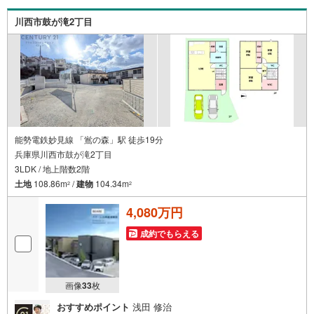
円台の新築戸建や、1000万円台の中古マンションを始め多
数物件を取り扱っています。Yahoo！不動産に掲載しきれ
川西市鼓が滝2丁目
ない物件もご紹介できます。お気軽にお問合せください。
弊社ホームページへは「C21アクロス」で検索！
能勢電鉄妙見線 「鴬の森」駅 徒歩19分
兵庫県川西市鼓が滝2丁目
3LDK / 地上階数2階
土地
108.86m
/
建物
104.34m
2
2
4,080万円
成約でもらえる
画像
33
枚
おすすめポイント
浅田 修治