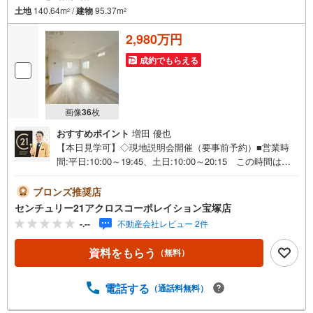
土地
140.64m
/
建物
95.37m
2
2
2,980万円
成約でもらえる
画像
36
枚
おすすめポイント
増田 優也
【本日見学可】◇現地説明会開催（要事前予約）■営業時
間:平日:10:00～19:45、土日:10:00～20:15 この時間はお
電話でのご案内がスムーズです。【物件の特徴】・能勢電
鉄「鶯の森」駅まで徒歩13分です。LDKは約20帖とゆった
ブロンズ推奨店
り過ごせます。＝＝＝＝＝センチュリー21アクロスグルー
センチュリー21アクロスコーポレイション宝塚店
プの3つの特徴＝＝＝＝＝＝■センチュリー21グループで28
-.--
不動産会社レビュー 2件
年連続No.1（1997年～2024年兵庫地区仲介実績） 西宮・
尼崎・伊丹・宝塚にて8店舗展開中。阪神間での購入や売却
資料をもらう
（無料）
は当店にお任せ下さい■お客様駐車場、キッズスペースがご
ざいます。 8店舗すべて駅前にございますが、お車でのお
越しも大歓迎です。 お子様連れでもご安心ください。■取
電話する
（通話料無料）
り扱い物件多数ございます。 地域密着の当店では2000万