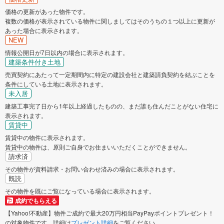
価格の更新があった物件です。
複数の価格が表示されている物件に関しましてはそのうちの１つ以上に更新が
あった場合に表示されます。
NEW
情報公開日が7日以内の場合に表示されます。
建築条件付き土地
売買契約にあたって一定期間内に特定の建設会社と建築請負契約を結ぶことを
条件にしている土地に表示されます。
未入居
建築工事完了日から1年以上経過したものの、まだ誰も住んだことがない住宅に
表示されます。
賃貸中
賃貸中の物件に表示されます。
賃貸中の物件は、原則ご自身でお住まいいただくことができません。
請求済
その物件が資料請求・お問い合わせ済みの場合に表示されます。
既読
その物件を既にご覧になっている場合に表示されます。
成約でもらえる
【Yahoo!不動産】物件ご成約で最大20万円相当PayPayポイントプレゼント！
の対象物件です。詳細は
プレゼント詳細
をご覧ください。