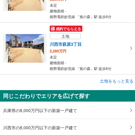
未定
建物面積 -
能勢電鉄妙見線 「鴬の森」駅 徒歩6分
成約でもらえる
土地
川西市萩原3丁目
2,280万円
未定
建物面積 -
能勢電鉄妙見線 「鴬の森」駅 徒歩6分
成約でもらえる
土地をもっと見る
土地
同じこだわりでエリアを広げて探す
川西市萩原2丁目
1,780万円
未定
兵庫県の8,000万円以下の新築一戸建て
建物面積 -
能勢電鉄妙見線 「鴬の森」駅 徒歩14分
川西市の8,000万円以下の新築一戸建て