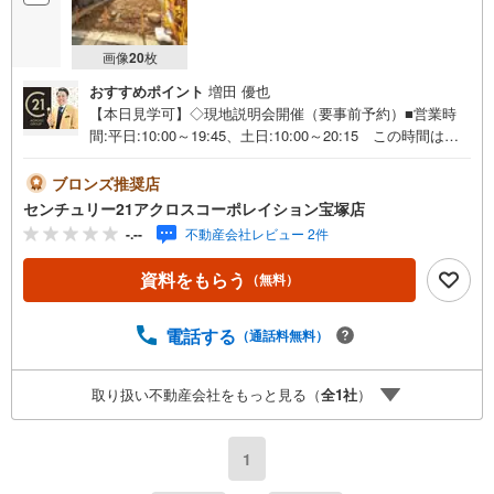
画像
20
枚
おすすめポイント
増田 優也
【本日見学可】◇現地説明会開催（要事前予約）■営業時
間:平日:10:00～19:45、土日:10:00～20:15 この時間はお
電話でのご案内がスムーズです。【物件の特徴】・能勢電
鉄「滝山」駅が徒歩圏内（約9分）で、川西能勢口駅へ出れ
ブロンズ推奨店
ば梅田へのアクセスも良好。＝＝＝＝＝センチュリー21ア
センチュリー21アクロスコーポレイション宝塚店
クロスグループの3つの特徴＝＝＝＝＝＝■センチュリー21
-.--
不動産会社レビュー 2件
グループで28年連続No.1（1997年～2024年兵庫地区仲介実
績） 西宮・尼崎・伊丹・宝塚にて8店舗展開中。阪神間で
資料をもらう
（無料）
の購入や売却は当店にお任せ下さい■お客様駐車場、キッズ
スペースがございます。 8店舗すべて駅前にございます
が、お車でのお越しも大歓迎です。 お子様連れでもご安
電話する
（通話料無料）
心ください。■取り扱い物件多数ございます。 地域密着の
当店では2000万円台の新築戸建や、1000万円台の中古マン
取り扱い不動産会社をもっと見る（
全
1
社
）
ションを始め多数物件を取り扱っています。Yahoo！不動
産に掲載しきれない物件もご紹介できます。お気軽にお問
合せください。弊社ホームページへは「C21アクロス」で
1
検索！