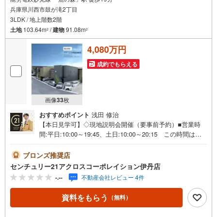
兵庫県川西市鼓が滝2丁目
3LDK / 地上階数2階
土地
103.64m
/
建物
91.08m
2
2
4,080万円
成約でもらえる
画像
33
枚
おすすめポイント
浅田 修治
【本日見学可】◇現地説明会開催（要事前予約）■営業時
間:平日:10:00～19:45、土日:10:00～20:15 この時間はお
電話でのご案内がスムーズです。【物件の特徴】・各区画
が約100平米以上あり、ゆとりある2階建てのマイホーム建
ブロンズ推奨店
築が可能。＝＝＝＝＝センチュリー21アクロスグループの3
センチュリー21アクロスコーポレイション伊丹店
つの特徴＝＝＝＝＝＝■センチュリー21グループで28年連
-.--
不動産会社レビュー 4件
続No.1（1997年～2024年兵庫地区仲介実績） 西宮・尼
崎・伊丹・宝塚にて8店舗展開中。阪神間での購入や売却は
資料をもらう
（無料）
当店にお任せ下さい■お客様駐車場、キッズスペースがござ
います。 8店舗すべて駅前にございますが、お車でのお越