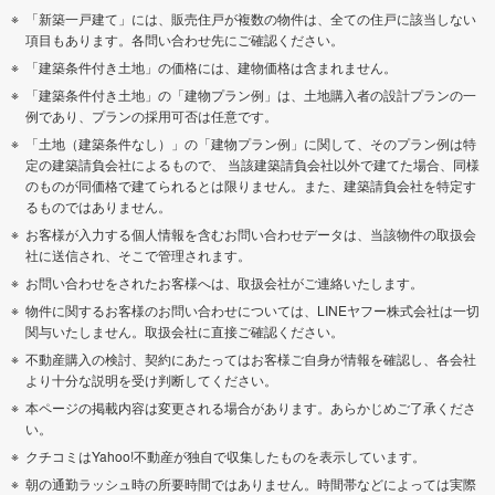
「新築一戸建て」には、販売住戸が複数の物件は、全ての住戸に該当しない
項目もあります。各問い合わせ先にご確認ください。
「建築条件付き土地」の価格には、建物価格は含まれません。
「建築条件付き土地」の「建物プラン例」は、土地購入者の設計プランの一
例であり、プランの採用可否は任意です。
「土地（建築条件なし）」の「建物プラン例」に関して、そのプラン例は特
定の建築請負会社によるもので、 当該建築請負会社以外で建てた場合、同様
のものが同価格で建てられるとは限りません。また、建築請負会社を特定す
るものではありません。
お客様が入力する個人情報を含むお問い合わせデータは、当該物件の取扱会
社に送信され、そこで管理されます。
お問い合わせをされたお客様へは、取扱会社がご連絡いたします。
物件に関するお客様のお問い合わせについては、LINEヤフー株式会社は一切
関与いたしません。取扱会社に直接ご確認ください。
不動産購入の検討、契約にあたってはお客様ご自身が情報を確認し、各会社
より十分な説明を受け判断してください。
本ページの掲載内容は変更される場合があります。あらかじめご了承くださ
い。
クチコミはYahoo!不動産が独自で収集したものを表示しています。
朝の通勤ラッシュ時の所要時間ではありません。時間帯などによっては実際