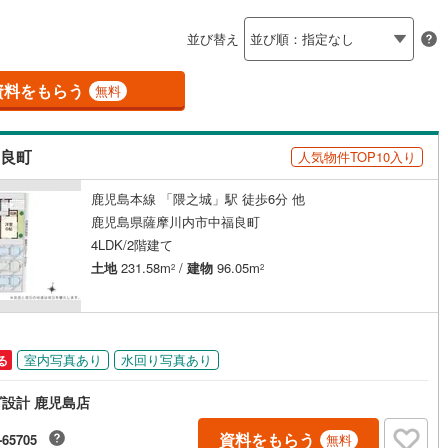
島根
岡山
広島
山口
釜石線
(
6
)
並び替え
ダイニング15畳以上
花輪線
(
0
)
香川
愛媛
高知
保存した条件を見る
磐越東線
(
129
)
資料をもらう
1
)
(
19
)
(
50
)
(
14
)
(
5
)
(
41
)
(
20
)
無料
佐賀
長崎
熊本
大分
施工・品質・工法関連
陸羽東線
(
30
)
福良町
人気物件TOP10入り
震、制震構造
設計住宅性能評価付き
125
)
米坂線
(
2
)
けやき台
弥生が丘
9
)
(
10
)
(
24
)
(
16
)
(
15
)
（
0
）
(
26
)
鹿児島本線 「隈之城」駅 徒歩6分 他
五能線
(
0
)
この条件で検索する
この条件で検索する
この条件で検索する
この条件で検索する
この条件で検索する
この条件で検索する
市区町村以下を選択
市区町村を選択す
駅を選択する
鹿児島県薩摩川内市中福良町
住宅
（
0
）
大規模（総区画数50戸以上）
(
2
)
5
)
白新線
(
9
)
4LDK/2階建て
（
0
）
土地
231.58m
/
建物
96.05m
2
2
越後線
(
21
)
ライン（宇都宮～逗子）
湘南新宿ライン（前橋～小田原）
)
(
3
)
(
1
)
(
1
)
(
1
)
(
0
)
(
1
)
(
2,899
)
駅が始発駅
（
0
）
海まで2km以内
（
0
）
室内写真あり
水回り写真あり
る
7
)
内房線
(
438
)
全体
)
(
11
)
(
3
)
(
1
)
(
3
)
(
25
)
(
37
)
設計 鹿児島店
6
)
鹿島線
(
6
)
（
0
）
バリアフリー住宅
（
0
）
資料をもらう
-65705
無料
)
東海道本線
(
1,451
)