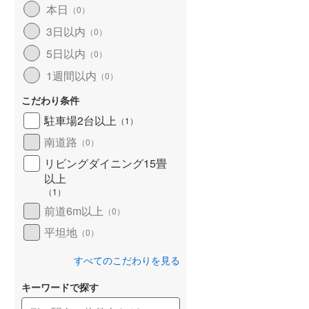
本日
（
0
）
北海道新幹線
(
0
)
3日以内
（
0
）
山形新幹線
(
538
)
5日以内
（
0
）
東海道新幹線
(
622
)
1週間以内
（
0
）
九州新幹線
(
216
)
こだわり条件
駐車場2台以上
（
1
）
南道路
（
0
）
札幌市営地下鉄東豊線
(
2
)
リビングダイニング15畳
以上
東京メトロ銀座線
(
8
)
（
1
）
東京メトロ日比谷線
(
34
)
前道6m以上
（
0
）
東京メトロ有楽町線
(
130
)
平坦地
（
0
）
東京メトロ副都心線
(
130
)
すべてのこだわりを見る
都営新宿線
(
373
)
キーワードで探す
横浜市営地下鉄グリーンライン