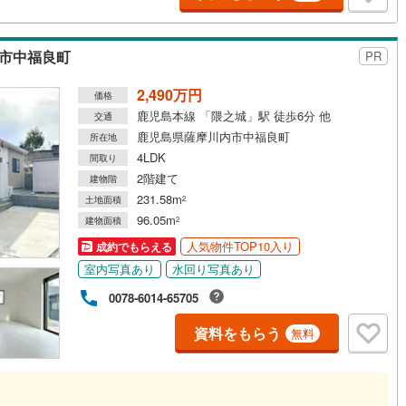
け
（
0
）
平屋・1階建て
（
0
）
8
)
鶴見線
(
111
)
5
)
(
88
)
(
38
)
(
19
)
(
0
)
(
0
)
(
11
)
ルーム（納戸）
（
0
）
内市中福良町
PR
129
)
根岸線
(
409
)
2,490万円
655
)
中央本線（JR東日本）
(
1,469
)
価格
)
(
0
)
(
0
)
(
0
)
(
2
)
(
9
)
(
11
)
鹿児島本線 「隈之城」駅 徒歩6分 他
交通
255
)
八高線
(
1,089
)
ッチン
（
0
）
対面キッチン
（
1
）
鹿児島県薩摩川内市中福良町
所在地
4LDK
間取り
13
)
大糸線（JR東日本）
(
5
)
2階建て
建物階
各駅停車）
(
863
)
埼京線
(
944
)
231.58m
土地面積
2
機あり
（
1
）
96.05m
建物面積
2
東海道本線（JR東海）
(
1,642
)
人気物件TOP10入り
成約でもらえる
庭
4
)
飯田線
(
219
)
室内写真あり
水回り写真あり
ッキあり
（
0
）
8
)
高山本線（JR東海）
(
102
)
0078-6014-65705
JR東海）
(
255
)
紀勢本線（JR東海）
(
5
)
資料をもらう
無料
博多南線
(
250
)
インクローゼット
床下収納
（
0
）
R西日本）
(
0
)
北陸本線
(
17
)