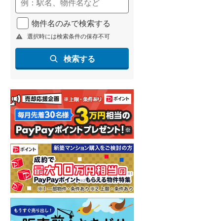
(
336
)
物件名のみで検索する
名古屋市営地下鉄鶴舞線
(
280
)
選択時には検索条件の保存不可
名古屋市営地下鉄名港線
(
60
)
検索する
OsakaMetro長堀鶴見緑地線
(
29
)
OsakaMetro谷町線
(
112
)
OsakaMetro千日前線
(
15
)
神戸市営地下鉄海岸線
(
26
)
福岡市地下鉄七隈線
(
373
)
函館市電宝来・谷地頭線
(
0
)
真岡鐵道
(
15
)
山形鉄道フラワー長井線
(
0
)
えちごトキめき鉄道妙高はねうまラ