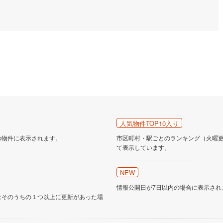
道
(
3
)
北越急行ほくほく線
(
0
)
て銀河鉄道
(
1
)
青い森鉄道
(
2
)
弘南線
(
0
)
弘南鉄道大鰐線
(
0
)
鉄道鳥海山ろく線
(
0
)
福島交通飯坂線
(
76
)
長野線
(
6
)
上田電鉄別所線
(
6
)
イトレール
(
170
)
関東鉄道竜ケ崎線
(
37
)
人気物件TOP10入り
鉄道大洗鹿島線
(
100
)
ひたちなか海浜鉄道湊線
(
73
)
の物件に表示されます。
市区町村・駅ごとのランキング（火曜更新
て表示しています。
72
)
千葉都市モノレール
(
298
)
NEW
鉄道上毛線
(
179
)
秩父鉄道
(
177
)
情報公開日が7日以内の場合に表示され
線
(
242
)
つくばエクスプレス
(
762
)
はそのうちの１つ以上に更新があった場
777
)
京成押上線
(
88
)