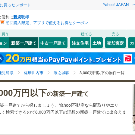
Yahoo! JAPAN
際に買ったレポート
と便利に
新規取得
初回購入限定、アプリで使えるお得なクーポン
検索条件を保存しました
買う
建てる
売る
3
)
札沼線
(
1
)
ョン
新築一戸建て
中古一戸建て
注文住宅
土地
売却査定
カ
この検索条件の新着物件通知は、
マイページ
から設定できます。
室蘭本線
(
0
)
0
）
オール電化
（
1
）
岩手
宮城
秋田
山形
0
)
富良野線
(
0
)
スペースワールド
2
)
(
30
)
(
15
)
(
15
)
(
18
)
(
8
)
台以上
（
1
）
ビルトインガレージ
（
0
）
隈之城駅、8,000万円、建築条件付き土地を含む、間取
神奈川
埼玉
千葉
茨城
0
)
釧網本線
(
0
)
鹿児島県
薩摩川内市
隈之城駅
8,000万円以下の物件一覧
タ付インターホン
防犯カメラ
（
0
）
り未定を含む
198
)
水郡線
(
240
)
長野
富山
石川
福井
,000万円以下
の新築一戸建て
537
)
上越線
(
265
)
(
8
)
建ち方、日当たり
閉じる
閉じる
お気に入りリストを見る
お気に入りリストを見る
閉じる
閉じる
岐阜
静岡
三重
新築一戸建てから探しましょう。Yahoo!不動産なら間取りやエリ
検索条件を保存する
4
)
水戸線
(
97
)
以上
（
0
）
角地
（
0
）
く検索できるので8,000万円以下の理想の新築一戸建てに出会えま
5
)
仙山線
(
254
)
マイページ
兵庫
京都
滋賀
奈良
7
)
(
11
)
(
22
)
(
37
)
(
58
)
(
77
)
(
131
)
0
）
)
気仙沼線
(
0
)