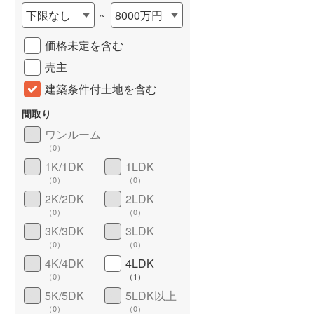
下限なし
8000万円
~
城端線
(
0
)
価格未定を含む
関西本線（JR西日本）
(
301
)
売主
大阪環状線
(
25
)
建築条件付土地を含む
山陽本線（JR西日本）
(
1,063
)
間取り
姫新線
(
94
)
ワンルーム
（
0
）
吉備線
(
50
)
詳しく見る
1K/1DK
1LDK
芸備線
(
91
)
（
0
）
（
0
）
2K/2DK
2LDK
可部線
(
60
)
（
0
）
（
0
）
宇部線
(
4
)
3K/3DK
3LDK
（
0
）
（
0
）
山陰本線
(
75
)
4K/4DK
4LDK
（
0
）
（
1
）
境線
(
2
)
5K/5DK
5LDK以上
奈良線
(
232
)
（
0
）
（
0
）