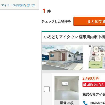
中国
LD
鳥取
北上線
(
0
)
マイページの便利な使い方
1
リビング
件
山田線
(
0
)
四国
徳島
（
1
）
大湊線
(
0
)
まとめて
チェックした物件を
(
25
)
(
65
)
(
1
九州・沖縄
福岡
構造・規模・
只見線
(
8
)
いろどりアイタウン 薩摩川内市中
耐震、免
奥羽本線
(
(
103
)
(
70
)
(
2
（
0
）
男鹿線
(
0
)
0
0
0
0
0
0
該当物件
該当物件
該当物件
該当物件
該当物件
該当物件
件
件
件
件
件
件
長期優良
羽越本線
(
飯山線
(
0
)
立地
湘南新宿
(
5
)
(
14
)
(
8
2,490万円
(
2,158
)
最寄りの
成約でもらえ
外房線
(
22
間取り、居室
(
3
)
(
0
)
(
0
株式会社アイダ
成田線
(
23
吹き抜け
画像
26
枚
0078-6014
東金線
(
38