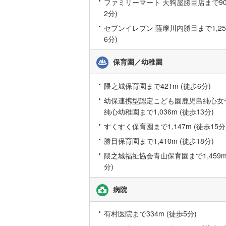
ファミリーマート 天狗屋勝目店まで907
後藤寺線
(
2分)
セブンイレブン 薩摩川内勝目まで1,250
東北新幹
6分)
秋田新幹
保育園／幼稚園
山陽新幹
西九州新
隈之城保育園まで421m (徒歩6分)
幼保連携型認定こども園鹿児島純心女
地下鉄
純心幼稚園まで1,036m (徒歩13分)
札幌市営
すくすく保育園まで1,147m (徒歩15分
仙台市地
勝目保育園まで1,410m (徒歩18分)
東京メト
隈之城福祉協会青山保育園まで1,459m 
分)
東京メト
東京メト
病院
都営浅草
有村医院まで334m (徒歩5分)
都営大江