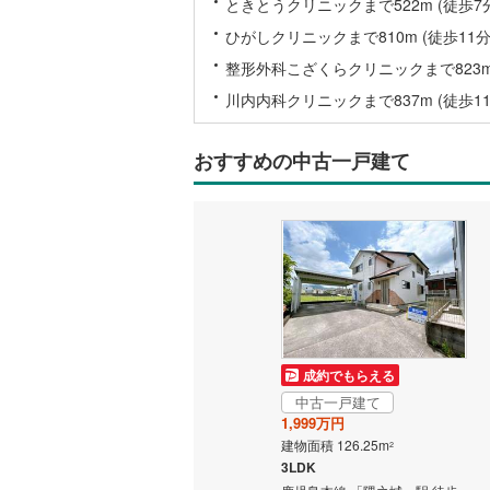
ときとうクリニックまで522m (徒歩7
ひがしクリニックまで810m (徒歩11分
名古屋市
整形外科こざくらクリニックまで823m 
川内内科クリニックまで837m (徒歩11
名古屋市
京都市営
おすすめの中古一戸建て
OsakaMe
OsakaMe
OsakaMe
福岡市地
私鉄・その他
札幌市電
(
成約でもらえる
道南いさ
中古一戸建て
1,999万円
阿武隈急
建物面積 126.25m
2
3LDK
秋田内陸