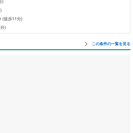
分)
)
営地下鉄東山線
(
459
)
名古屋市営地下鉄名城線
(
356
)
(徒歩11分)
分)
営地下鉄桜通線
(
398
)
名古屋市営地下鉄上飯田線
(
61
)
地下鉄烏丸線
(
57
)
京都市営地下鉄東西線
(
105
)
この条件の一覧を見る
tro今里筋線
(
45
)
OsakaMetro御堂筋線
(
99
)
tro四つ橋線
(
8
)
OsakaMetro中央線
(
29
)
tro堺筋線
(
0
)
神戸市営地下鉄西神・山手線
(
152
)
下鉄空港線
(
130
)
福岡市地下鉄箱崎線
(
13
)
1
)
函館市電
(
0
)
りび鉄道
(
0
)
わたらせ渓谷鐵道
(
1
)
行
(
98
)
会津鉄道
(
8
)
縦貫鉄道
(
0
)
しなの鉄道北しなの線
(
3
)