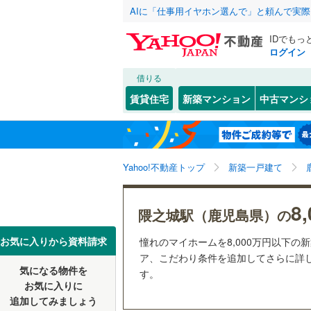
AIに「仕事用イヤホン選んで」と頼んで実
IDでもっ
ログイン
借りる
北海道
JR
北海道
函館本線
(
こだわり条件
設備
賃貸住宅
新築マンション
中古マンシ
石勝線
(
0
)
床暖房
（
東北
青森
根室本線
(
(
1
)
(
18
)
(
3
駐車場2
関東
東京
石北本線
(
Yahoo!不動産トップ
新築一戸建て
ＴＶモニ
（
1
）
常磐線
(
1,
信越・北陸
新潟
8
隈之城駅（鹿児島県）の
高崎線
(
1,
配置、向き、
東海
愛知
お気に入りから資料請求
憧れのマイホームを8,000万円以下の
両毛線
(
35
前道6m
ア、こだわり条件を追加してさらに詳し
烏山線
(
14
気になる物件を
す。
近畿
大阪
(
51
)
(
22
)
(
1
平坦地
（
お気に入りに
石巻線
(
33
追加してみましょう