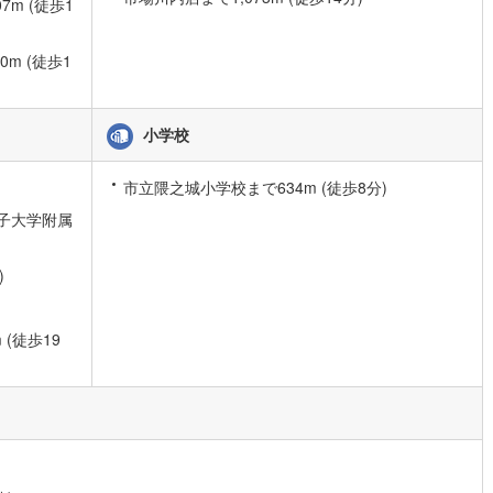
m (徒歩1
49
)
宮崎空港線
(
23
)
m (徒歩1
線
(
650
)
上越新幹線
(
385
)
線
(
323
)
北陸新幹線
(
391
)
小学校
線
(
286
)
北陸新幹線（JR西日本）
(
4
)
幹線
(
18
)
市立隈之城小学校まで634m (徒歩8分)
子大学附属
地下鉄南北線
(
2
)
札幌市営地下鉄東西線
(
6
)
)
下鉄南北線
(
425
)
仙台市地下鉄東西線
(
116
)
ロ丸ノ内線
(
30
)
東京メトロ丸ノ内方南支線
(
10
)
(徒歩19
ロ東西線
(
298
)
東京メトロ千代田線
(
138
)
ロ半蔵門線
(
23
)
東京メトロ南北線
(
60
)
線
(
42
)
都営三田線
(
58
)
戸線
(
55
)
横浜市営地下鉄ブルーライン
(
942
)