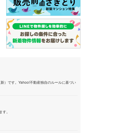
イン
(
3
)
しなの鉄道
(
23
)
津軽鉄道
(
0
)
三陸鉄道リアス線
(
9
)
仙台空港アクセス線
(
85
)
松本電鉄上高地線
(
1
)
関東鉄道常総線
(
164
)
銚子電気鉄道
(
11
)
）です。Yahoo!不動産独自のルールに基づい
上信電鉄上信線
(
94
)
埼玉新都市交通伊奈線
(
609
)
ます。
京成成田高速鉄道アクセス線
(
31
)
京成千葉線
(
169
)