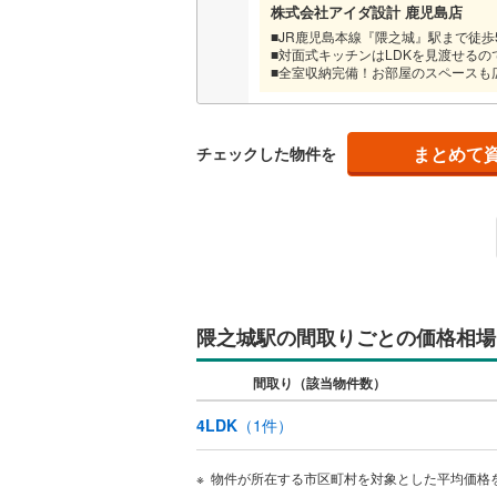
株式会社アイダ設計 鹿児島店
越美北線
(
■JR鹿児島本線『隈之城』駅まで徒歩
販売、価格、
■対面式キッチンはLDKを見渡せる
氷見線
(
0
)
■全室収納完備！お部屋のスペースも
即入居可
紀勢本線（
オンライン対
まとめて
チェックした物件を
桜島線
(
7
)
オンライ
加古川線
(
赤穂線
(
64
オンライ
宇野線
(
61
福塩線
(
47
隈之城駅の間取りごとの価格相場
岩徳線
(
5
)
間取り（該当物件数）
小野田線
(
4LDK
（
1
件）
舞鶴線
(
4
)
物件が所在する市区町村を対象とした平均価格
木次線
(
0
)