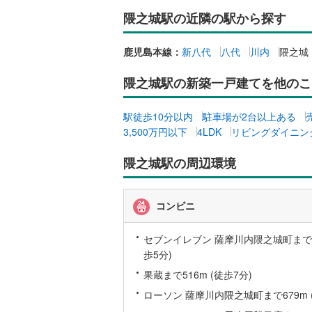
隈之城駅の近隣の駅から探す
桜井線
(
16
阪和線
(
12
鹿児島本線：
新八代
八代
川内
隈之城
おおさか
隈之城駅の新築一戸建てを他のこ
内子線
(
0
)
駅徒歩10分以内
駐車場が2台以上ある
鳴門線
(
0
)
3,500万円以下
4LDK
リビングダイニン
土讃線
(
91
隈之城駅の周辺環境
鹿児島本
三角線
(
23
コンビニ
長崎本線
(
セブンイレブン 薩摩川内隈之城町まで33
佐世保線
(
歩5分)
果蔵まで516m (徒歩7分)
豊肥本線
(
ローソン 薩摩川内隈之城町まで679m 
日南線
(
55