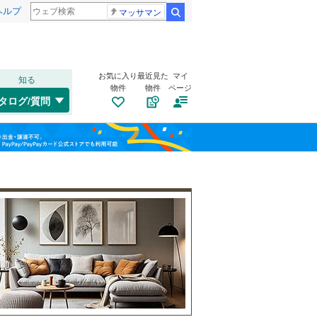
ヘルプ
マッサマン
検索
お気に入り
最近見た
マイ
知る
物件
物件
ページ
千歳線
(
1
)
タログ/質問
日高本線
(
0
)
トイレ２か所
（
1
）
福島
宗谷本線
(
0
)
(
2
)
(
10
)
(
9
)
太陽光発電システム
（
0
）
栃木
群馬
山梨
東北本線
(
2,310
)
川越線
(
783
)
吾妻線
(
50
)
日光線
(
197
)
南道路
（
0
）
仙石線
(
260
)
ししぶ
和歌山
(
148
)
(
105
)
大船渡線
(
17
)