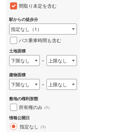
間取り未定を含む
和歌山線
(
116
)
東西線
(
53
)
駅からの徒歩分
指定なし
（
1
）
予讃線
(
2
)
バス乗車時間も含む
高徳線
(
2
)
土地面積
牟岐線
(
5
)
下限なし
上限なし
~
山陽本線（JR九州）
(
32
)
篠栗線
(
191
)
建物面積
指宿枕崎線
(
178
)
下限なし
上限なし
~
筑肥線
(
194
)
敷地の権利形態
久大本線
(
112
)
所有権のみ
（
1
）
日田彦山線
(
106
)
情報公開日
指定なし
（
1
）
筑豊本線
(
179
)