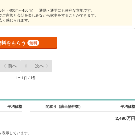
2
)
七尾線
(
0
)
5分（400m～450m）、通勤・通学にも便利な立地です。
契約、入居関連など
のでご家族と会話を楽しみながら家事をすることができます。
高山本線（JR西日本）
(
0
)
広く感じられます。
能
（
1
）
JR西日本）
(
5
)
湖西線
(
113
)
応
資料をもらう
福知山線
(
291
)
無料
ン内見(相談)可
（
0
）
IT重説可
（
0
）
87
)
播但線
(
74
)
)
津山線
(
24
)
前へ
1
次へ
ン対応とは？
)
伯備線
(
90
)
1
〜
1
件 /
1
件
)
呉線
(
163
)
山口線
(
3
)
平均価格
間取り（該当物件数）
平均価格
3
)
美祢線
(
0
)
2,490万円
因美線
(
1
)
を表示しています。
草津線
(
62
)