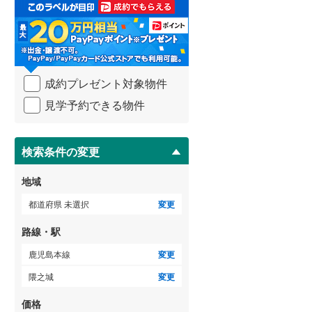
取
3階建て以上
（
0
）
る
武蔵野線
(
2,253
)
(
12
)
(
1
)
(
1
)
・
条
横須賀線
(
730
)
件
を
青梅線
(
552
)
(
20
)
(
90
)
(
38
)
成約プレゼント対象物件
マ
イ
小海線
(
10
)
見学予約できる物件
ペ
ー
京浜東北線
(
2,487
)
ジ
に
検索条件の変更
総武線
(
875
)
保
存
御殿場線
(
195
)
地域
す
る
中央本線（JR東海）
(
705
)
都道府県 未選択
変更
太多線
(
73
)
路線・駅
名松線
(
1
)
鹿児島本線
変更
隈之城
変更
東海道本線（JR西日本）
(
702
)
価格
小浜線
(
0
)