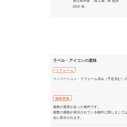
鹿児島本線 「隈之城」駅 徒歩
24分 他
いすみ鉄
IGRいわ
弘南鉄道
由利高原
長野電鉄
ラベル・アイコンの意味
宇都宮ラ
リフォーム
鹿島臨海
リノベーション・リフォーム済み（予定含む）
小湊鐵道
(
価格更新
上毛電気
価格の更新があった物件です。
流鉄流山
複数の価格が表示されている物件に関しまして
合に表示されます。
京成本線
(