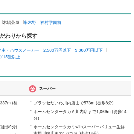
1
)
片町線
(
259
)
0
)
関西空港線
(
5
)
木場茶屋
串木野
神村学園前
東線
(
111
)
本四備讃線
(
9
)
だわりから探す
予土線
(
0
)
売主・ハウスメーカー
2,500万円以下
3,000万円以下
徳島線
(
2
)
グ15畳以上
)
土讃線
(
3
)
線
(
1,631
)
香椎線
(
369
)
8
)
肥薩線
(
13
)
スーパー
201
)
唐津線
(
43
)
7m (徒
プラッセだいわ川内店まで573m (徒歩8分)
19
)
大村線
(
22
)
ホームセンタータカミ川内店まで1,069m (徒歩14
分)
504
)
日豊本線
(
467
)
(徒歩9分)
ホームセンタータカミwithスーパーバリュー生鮮
)
吉都線
(
8
)
市場川内店まで1,073m (徒歩14分)