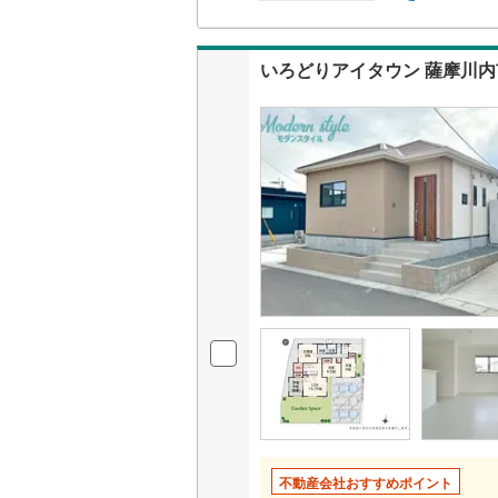
二世帯向
南武線
(
62
(
107
)
(
73
)
(
7
サービス
いろどりアイタウン 薩摩川
横浜線
(
2,
キッチン
相模線
(
1,
(
0
)
(
1
)
(
1
五日市線
(
独立型キ
篠ノ井線
(
浴室
常磐線（
浴室乾燥
伊東線
(
1
)
バルコニー、
身延線
(
13
ウッドデ
武豊線
(
14
関西本線（
収納
参宮線
(
0
)
ウォーク
不動産会社おすすめポイント
大糸線（J
（
1
）