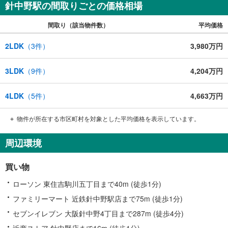
点検・長期保証で安心
針中野駅の間取りごとの価格相場
・LDK16帖/スーパー徒歩1分/WIC2か所/用途多彩な5帖の納戸あり
間取り（該当物件数）
平均価格
弊社が選ばれる理由
1.お金の扱い方のプロ、ファイナンシャルプランナーが資金計画をサポー
ト！
2LDK
（
3
件）
3,980万円
2.買い替えなどにも対応できる売却専門チームあり！
3.たくさんの銀行と繋がりがあるため、最も低金利になるように審査が可
能！
3LDK
（
9
件）
4,204万円
4.物件のお引渡し後に必要になったお家のリフォームも弊社のリフォームプ
ランナーがご提案！
5.定期的にご連絡を繋ぎ、有事の際に迅速にサポートいたします
4LDK
（
5
件）
4,663万円
弊社は専門家同士が連携をとっているため、より多くの知見がございま
す。
物件が所在する市区町村を対象とした平均価格を表示しています。
周辺環境
買い物
ローソン 東住吉駒川五丁目まで40m (徒歩1分)
ファミリーマート 近鉄針中野駅店まで75m (徒歩1分)
セブンイレブン 大阪針中野4丁目まで287m (徒歩4分)
近商ストア 針中野店まで16m (徒歩1分)