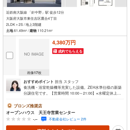
近鉄南大阪線 「針中野」駅 徒歩12分
大阪府大阪市東住吉区鷹合4丁目
2LDK＋2S / 地上3階建
土地
61.49m
/
建物
110.21m
2
2
4,380万円
成約でもらえる
画像
17
枚
おすすめポイント
担当 スタッフ
食洗機・浴室乾燥機等充実した設備。ZEH水準仕様の新築
分譲住宅です。【営業時間 10:00～21:00】※水曜定休上記
時間はお電話が繋がりやすくなっております。ぜひお気軽
にご連絡ください！現地を見学される場合は「室内・現地
ブロンズ推奨店
を見学する（無料）」ボタンよりご希望の日時をご記入い
オープンハウス 天王寺営業センター
ただけますとスムーズにご案内が可能です。◎現地のご案
-.--
不動産会社レビュー 2件
内について・平日や夜遅い時間帯もご案内が可能 ※定休日
を除く・経験豊富なスタッフが物件詳細を丁寧にご説明い