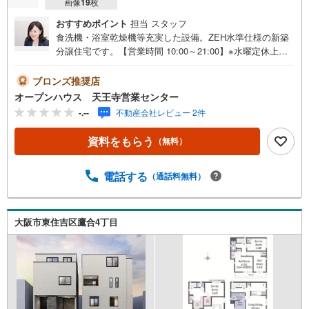
画像
19
枚
おすすめポイント
担当 スタッフ
食洗機・浴室乾燥機等充実した設備。ZEH水準仕様の新築
分譲住宅です。【営業時間 10:00～21:00】※水曜定休上記
時間はお電話が繋がりやすくなっております。ぜひお気軽
にご連絡ください！現地を見学される場合は「室内・現地
ブロンズ推奨店
を見学する（無料）」ボタンよりご希望の日時をご記入い
オープンハウス 天王寺営業センター
ただけますとスムーズにご案内が可能です。◎現地のご案
-.--
不動産会社レビュー 2件
内について・平日や夜遅い時間帯もご案内が可能 ※定休日
を除く・経験豊富なスタッフが物件詳細を丁寧にご説明い
資料をもらう
（無料）
たします。・車でご自宅や最寄り駅等、ご指定の場所まで
送迎します。・チャイルドシートのご用意ございます。◎
個別FP相談会 無料物件のご紹介だけでなく住宅ローン・
電話する
（通話料無料）
資金のご相談、まずは家探しについて話を聞きたいという
方も大歓迎です！年間8000棟以上の限定物件を発表してい
るオープンハウスだから出会える物件が多数ございます。
大阪市東住吉区鷹合4丁目
ぜひお気軽にご連絡・ご相談ください！※限定物件:当社の
み、もしくは当社を含めた数社でのみご紹介可能なオープ
ンハウス・ディベロップメントの物件