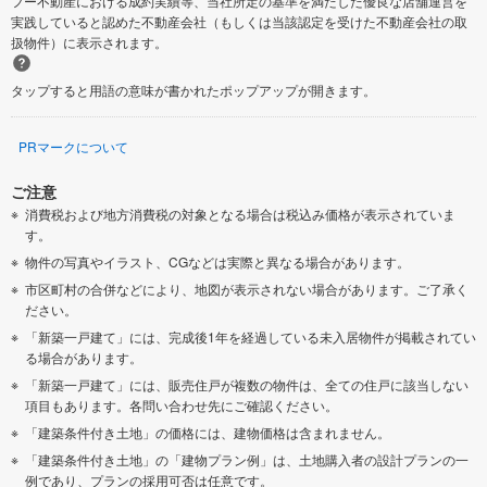
フー不動産における成約実績等、当社所定の基準を満たした優良な店舗運営を
実践していると認めた不動産会社（もしくは当該認定を受けた不動産会社の取
扱物件）に表示されます。
タップすると用語の意味が書かれたポップアップが開きます。
PRマークについて
ご注意
消費税および地方消費税の対象となる場合は税込み価格が表示されていま
す。
物件の写真やイラスト、CGなどは実際と異なる場合があります。
市区町村の合併などにより、地図が表示されない場合があります。ご了承く
ださい。
「新築一戸建て」には、完成後1年を経過している未入居物件が掲載されてい
る場合があります。
「新築一戸建て」には、販売住戸が複数の物件は、全ての住戸に該当しない
項目もあります。各問い合わせ先にご確認ください。
「建築条件付き土地」の価格には、建物価格は含まれません。
「建築条件付き土地」の「建物プラン例」は、土地購入者の設計プランの一
例であり、プランの採用可否は任意です。