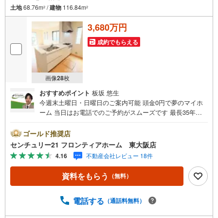
土地
68.76m
/
建物
116.84m
2
2
3,680万円
成約でもらえる
画像
28
枚
おすすめポイント
板坂 悠生
今週末土曜日・日曜日のご案内可能 頭金0円で夢のマイホ
ーム 当日はお電話でのご予約がスムーズです 最長35年の
定期点検・長期保証で安心 立地・大阪メトロ谷町線「喜連
瓜破駅」歩12分（910m）・近鉄南大阪線「矢田駅」歩15分
ゴールド推奨店
（1190m）・矢田東小学校歩12分（950m）・矢田中学校歩
センチュリー21 フロンティアホーム 東大阪店
10分（750m） 特徴・住宅性能評価5分野7項目で最も高い
4.16
不動産会社レビュー 18件
等級取得を標準化！最長35年の定期点検・長期保証で安
心・LDK16帖/スーパー徒歩1分/WIC2か所/用途多彩な5帖の
資料をもらう
（無料）
納戸あり 弊社が選ばれる理由 1.お金の扱い方のプロ、ファ
イナンシャルプランナーが資金計画をサポート！2.買い替
えなどにも対応できる売却専門チームあり！3.たくさんの
電話する
（通話料無料）
銀行と繋がりがあるため、最も低金利になるように審査が