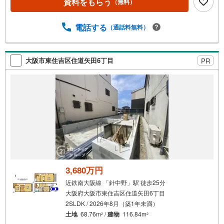
資料をもらう
（無料）
たします。・車でご自宅や最寄り駅等、ご指定の場所まで
送迎します。・チャイルドシートのご用意ございます。◎
個別FP相談会 無料物件のご紹介だけでなく住宅ローン・
電話する
（通話料無料）
資金のご相談、まずは家探しについて話を聞きたいという
方も大歓迎です！年間8000棟以上の限定物件を発表してい
るオープンハウスだから出会える物件が多数ございます。
大阪市東住吉区住道矢田6丁目
PR
ぜひお気軽にご連絡・ご相談ください！※限定物件:当社の
み、もしくは当社を含めた数社でのみご紹介可能なオープ
ンハウス・ディベロップメントの物件
3,680万円
近鉄南大阪線 「針中野」駅 徒歩25分
大阪府大阪市東住吉区住道矢田6丁目
2SLDK / 2026年8月（築1年未満）
土地
68.76m
/
建物
116.84m
2
2