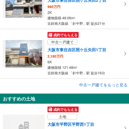
980万円
2K
建物面積 48.06m
2
近鉄南大阪線 「針中野」駅 徒歩21分
成約でもらえる
中古一戸建て
大阪市東住吉区照ケ丘矢田1丁目
2,180万円
6K
建物面積 121.48m
2
近鉄南大阪線 「針中野」駅 徒歩16分
成約でもらえる
中古一戸建てをもっと見る
中古一戸建て
おすすめの土地
大阪市東住吉区矢田3丁目
1,280万円
成約でもらえる
4SK
土地
建物面積 91.3m
2
近鉄南大阪線 「針中野」駅 徒歩22分
大阪市平野区平野西1丁目