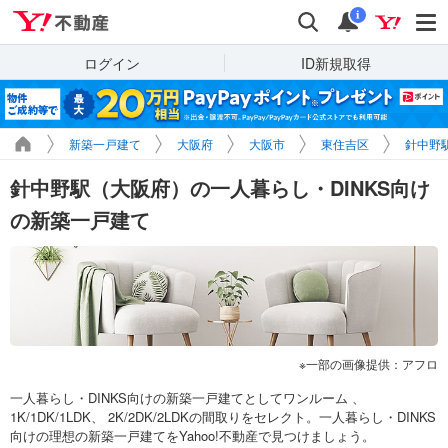
Yahoo!不動産
検索
通知
i
ログイン
ID新規取得
新築一戸建て
大阪府
大阪市
東住吉区
針中野
針中野駅（大阪府）の一人暮らし・DINKS向け
の新築一戸建て
一部の画像提供：アフロ
一人暮らし・DINKS向けの新築一戸建てとしてワンルーム 、
1K/1DK/1LDK、 2K/2DK/2LDKの間取りをセレクト。一人暮らし・DINKS
向けの理想の新築一戸建てをYahoo!不動産で見つけましょう。