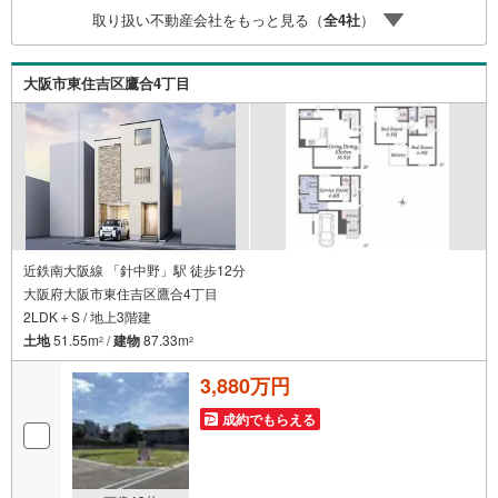
可能！4.物件のお引渡し後に必要になったお家のリフォー
取り扱い不動産会社をもっと見る（
全
4
社
）
ムも弊社のリフォームプランナーがご提案！5.定期的にご
連絡を繋ぎ、有事の際に迅速にサポートいたします弊社は
専門家同士が連携をとっているため、より多くの知見がご
大阪市東住吉区鷹合4丁目
ざいます。
近鉄南大阪線 「針中野」駅 徒歩12分
大阪府大阪市東住吉区鷹合4丁目
2LDK＋S / 地上3階建
土地
51.55m
/
建物
87.33m
2
2
3,880万円
成約でもらえる