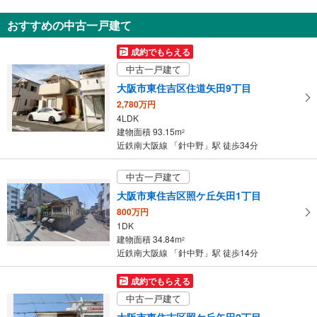
ホーム上階段
知
おすすめの中古一戸建て
その他
を
・点字運賃表
受
成約でもらえる
け
中古一戸建て
取
大阪市東住吉区住道矢田9丁目
る
2,780万円
・
4LDK
条
建物面積 93.15m
2
件
近鉄南大阪線 「針中野」駅 徒歩34分
を
マ
中古一戸建て
イ
大阪市東住吉区照ケ丘矢田1丁目
ペ
800万円
ー
1DK
ジ
建物面積 34.84m
2
に
近鉄南大阪線 「針中野」駅 徒歩14分
保
存
成約でもらえる
す
中古一戸建て
る
大阪市東住吉区照ケ丘矢田2丁目