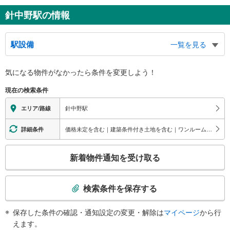
針中野駅の情報
駅設備
一覧を見る
バリアフリー状況
気になる物件がなかったら
条件を変更しよう！
※段差なしでの移動経路
（○：有り △：要駅員設備 ×：無し）
現在の検索条件
地上⇔改札⇔ホーム：○
エレベータ
針中野駅
エリア/路線
・各ホーム⇔改札
・改札⇔地上階
価格未定を含む｜建築条件付き土地を含む｜ワンルーム｜1K/1DK｜1LDK｜2K/2DK｜2LDK
詳細条件
エスカレータ
こ
・各ホーム⇔改札
新着物件通知を受け取る
・改札⇔地上階
の
トイレ
検
索
《多機能トイレ》
検索条件を保存する
・有り
条
その他
件
保存した条件の確認・通知設定の変更・解除は
マイページ
から行
で
・誘導チャイム
えます。
改札
通