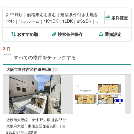
針中野駅｜価格未定を含む｜建築条件付き土地を
条件変更
含む｜ワンルーム｜1K/1DK｜1LDK｜2K/2DK｜
2LDK
おすすめ順
検索条件保存
通知設定
3
件
すべての物件をチェックする
大阪市東住吉区住道矢田6丁目
近鉄南大阪線 「針中野」駅 徒歩25分
大阪府大阪市東住吉区住道矢田6丁目
2SLDK / 地上3階建