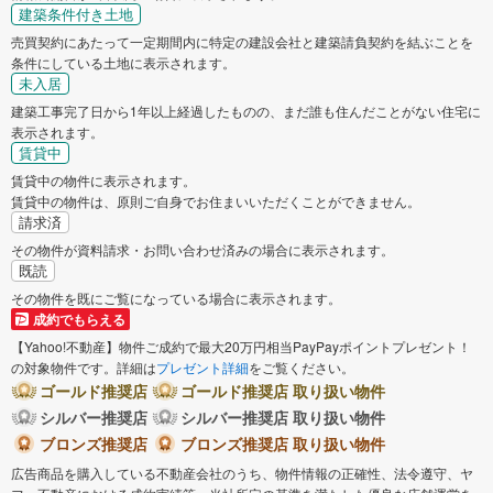
建築条件付き土地
売買契約にあたって一定期間内に特定の建設会社と建築請負契約を結ぶことを
条件にしている土地に表示されます。
未入居
建築工事完了日から1年以上経過したものの、まだ誰も住んだことがない住宅に
表示されます。
賃貸中
賃貸中の物件に表示されます。
賃貸中の物件は、原則ご自身でお住まいいただくことができません。
請求済
その物件が資料請求・お問い合わせ済みの場合に表示されます。
既読
その物件を既にご覧になっている場合に表示されます。
成約でもらえる
【Yahoo!不動産】物件ご成約で最大20万円相当PayPayポイントプレゼント！
の対象物件です。詳細は
プレゼント詳細
をご覧ください。
ゴールド推奨店
ゴールド推奨店 取り扱い物件
シルバー推奨店
シルバー推奨店 取り扱い物件
ブロンズ推奨店
ブロンズ推奨店 取り扱い物件
広告商品を購入している不動産会社のうち、物件情報の正確性、法令遵守、ヤ