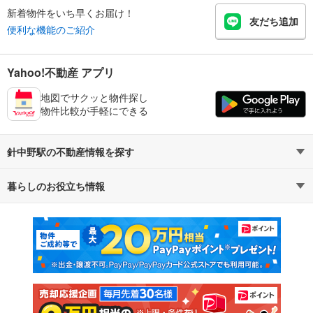
新着物件をいち早くお届け！
友だち追加
便利な機能のご紹介
Yahoo!不動産 アプリ
地図でサクッと物件探し
物件比較が手軽にできる
針中野駅の不動産情報を探す
暮らしのお役立ち情報
不動産・住宅
賃貸住宅
マンションカタログ
教えて！住まいの先生
新築マンション
中古マンション
新築一戸建て
中古一戸建て
注文住宅
土地