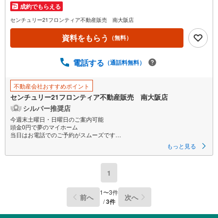
成約でもらえる
センチュリー21フロンティア不動産販売 南大阪店
資料をもらう
（無料）
電話する
（通話料無料）
不動産会社おすすめポイント
センチュリー21フロンティア不動産販売 南大阪店
シルバー推奨店
今週末土曜日・日曜日のご案内可能
頭金0円で夢のマイホーム
当日はお電話でのご予約がスムーズです
最長35年の定期点検・長期保証で安心
もっと見る
立地
・大阪メトロ谷町線「喜連瓜破駅」歩12分（910m）
1
・近鉄南大阪線「矢田駅」歩15分（1190m）
・矢田東小学校歩12分（950m）
・矢田中学校歩10分（750m）
1
〜
3
件
前へ
次へ
/
3
件
特徴
・住宅性能評価5分野7項目で最も高い等級取得を標準化！最長35年の定期