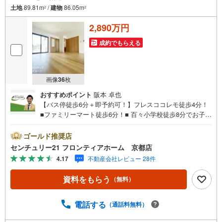
土地
89.81m
/
建物
86.05m
2
2
2,890万円
成約でもらえる
画像
36
枚
おすすめポイント
阪本 卓也
【バス停徒歩6分＋即予約可！】フレスココレモ徒歩4分！
■ファミリーマート徒歩6分！■ 百々小学校徒歩8分でお子様
の通学も安心の距離■LDK広々15帖以上でゆったりとお過ご
しいただけます 特徴・人気のガス併用住宅です・閑静な住
ゴールド推奨店
宅街で落ち着いた住環境です・各部屋収納、固定階段式の
センチュリー21 フロンティアホーム 京都店
天井収納庫等があり収納が充実しております・洗い物の負
4.17
不動産会社レビュー 28件
担を軽減できる食洗器付きシステムキッチンです・浴室に
はオートバスや追い炊き機能、浴室暖房乾燥機などうれし
資料をもらう
（無料）
い設備が豊富です 立地・京都市立 百々小学校まで徒歩約8
分・京都市立 山科中学校まで徒歩約24分 弊社が選ばれる
理由 1.お金の扱い方のプロ、ファイナンシャルプランナー
電話する
（通話料無料）
が資金計画をサポート！2.買い替えなどにも対応できる売