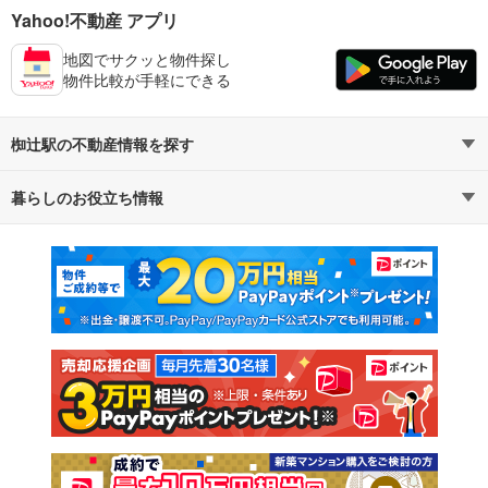
Yahoo!不動産 アプリ
地図でサクッと物件探し
物件比較が手軽にできる
椥辻駅の不動産情報を探す
暮らしのお役立ち情報
不動産・住宅
賃貸住宅
マンションカタログ
教えて！住まいの先生
新築マンション
中古マンション
新築一戸建て
中古一戸建て
注文住宅
土地
売却査定