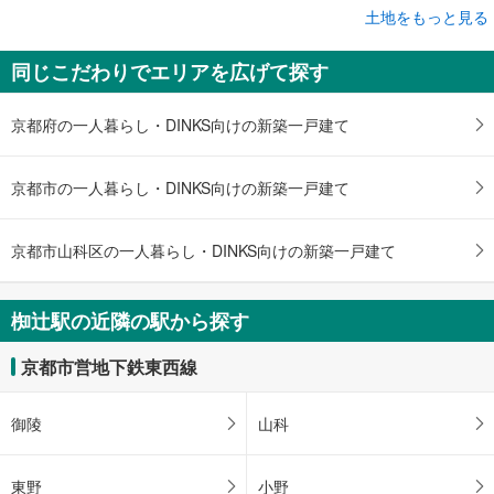
土地をもっと見る
土地
京都市山科区西野大鳥井町
同じこだわりでエリアを広げて探す
580万円
未定
建物面積 -
京都府の一人暮らし・DINKS向けの新築一戸建て
京都市営地下鉄東西線 「椥辻」駅 徒歩19分
京都市の一人暮らし・DINKS向けの新築一戸建て
京都市山科区の一人暮らし・DINKS向けの新築一戸建て
椥辻駅の近隣の駅から探す
京都市営地下鉄東西線
御陵
山科
東野
小野