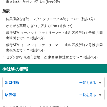
市立勧修小学校まで716m (徒歩9分)
施設
健美歯会なぎ辻デンタルクリニック本院まで30m (徒歩1分)
かるがも薬局 なぎつじ店まで27m (徒歩1分)
銀行ATM イーネット ファミリーマート山科区役所前１号機 共同
出張所まで53m (徒歩1分)
銀行ATM イーネット ファミリーマート山科区役所前２号機 共同
出張所まで53m (徒歩1分)
セブン銀行 京都市営地下鉄 東西線 椥辻駅まで57m (徒歩1分)
椥辻駅の情報
出口情報
一覧を見る
１出口
駅設備
一覧を見る
山科総合庁舎、水道局山科営業所、京都東部文化会館、勧修小学校、勧修中学
校、山科中学校、椥辻交番
バリアフリー状況
２出口