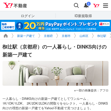
Yahoo!不動産
検索
通知
i
ログイン
ID新規取得
新築一戸建て
京都府
京都市
山科区
椥辻駅
椥辻駅（京都府）の一人暮らし・DINKS向けの
新築一戸建て
一部の画像提供：アフロ
一人暮らし・DINKS向けの新築一戸建てとしてワンルーム 、
1K/1DK/1LDK、 2K/2DK/2LDKの間取りをセレクト。一人暮らし・DINKS
向けの理想の新築一戸建てをYahoo!不動産で見つけましょう。