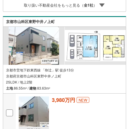
却専門チームあり！3.たくさんの銀行と繋がりがあるた
取り扱い不動産会社をもっと見る（
全
1
社
）
め、最も低金利になるように審査が可能！4.物件のお引渡
し後に必要になったお家のリフォームも弊社のリフォーム
プランナーがご提案！5.定期的にご連絡を繋ぎ、有事の際
京都市山科区東野中井ノ上町
に迅速にサポートいたします
京都市営地下鉄東西線 「椥辻」駅 徒歩13分
京都府京都市山科区東野中井ノ上町
2SLDK / 地上2階
土地
86.55m
/
建物
83.63m
2
2
3,980万円
NEW