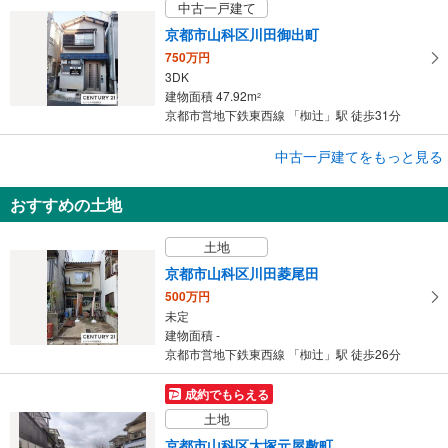
中古一戸建て
京都市山科区川田御出町
750万円
3DK
建物面積 47.92m
2
京都市営地下鉄東西線 「椥辻」駅 徒歩31分
中古一戸建てをもっと見る
中古一戸建て
京都市山科区椥辻中在家町
おすすめの土地
1,777万円
4DK
土地
建物面積 68.7m
2
京都市営地下鉄東西線 「椥辻」駅 徒歩9分
京都市山科区川田菱尾田
500万円
未定
建物面積 -
京都市営地下鉄東西線 「椥辻」駅 徒歩26分
成約でもらえる
土地
京都市山科区大塚元屋敷町