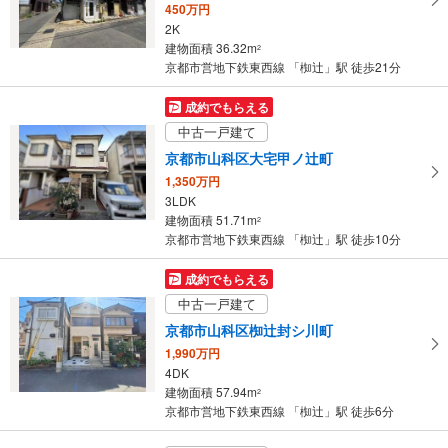
450万円
・
2K
条
建物面積 36.32m
2
件
京都市営地下鉄東西線 「椥辻」駅 徒歩21分
を
マ
成約でもらえる
イ
中古一戸建て
ペ
京都市山科区大宅甲ノ辻町
ー
1,350万円
ジ
3LDK
に
建物面積 51.71m
2
保
京都市営地下鉄東西線 「椥辻」駅 徒歩10分
存
す
成約でもらえる
る
中古一戸建て
京都市山科区椥辻封シ川町
1,990万円
4DK
建物面積 57.94m
2
京都市営地下鉄東西線 「椥辻」駅 徒歩6分