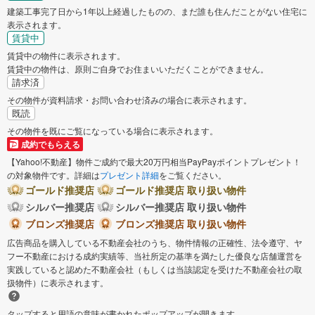
建築工事完了日から1年以上経過したものの、まだ誰も住んだことがない住宅に
表示されます。
賃貸中
賃貸中の物件に表示されます。
賃貸中の物件は、原則ご自身でお住まいいただくことができません。
請求済
その物件が資料請求・お問い合わせ済みの場合に表示されます。
既読
その物件を既にご覧になっている場合に表示されます。
成約でもらえる
【Yahoo!不動産】物件ご成約で最大20万円相当PayPayポイントプレゼント！
の対象物件です。詳細は
プレゼント詳細
をご覧ください。
ゴールド推奨店
ゴールド推奨店 取り扱い物件
シルバー推奨店
シルバー推奨店 取り扱い物件
ブロンズ推奨店
ブロンズ推奨店 取り扱い物件
広告商品を購入している不動産会社のうち、物件情報の正確性、法令遵守、ヤ
フー不動産における成約実績等、当社所定の基準を満たした優良な店舗運営を
実践していると認めた不動産会社（もしくは当該認定を受けた不動産会社の取
扱物件）に表示されます。
タップすると用語の意味が書かれたポップアップが開きます。