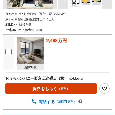
京都市営地下鉄東西線 「椥辻」駅 徒歩23分
京都府京都市山科区西野山欠ノ上町
2SLDK / 木造3階建
土地
46.8m
/
建物
91.76m
2
2
2,498万円
画像
36
枚
おうちカンパニー西京 五条通店（株）mokkuru
資料をもらう
（無料）
電話する
（通話料無料）