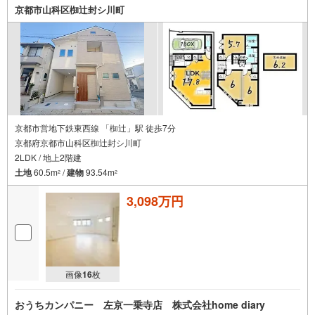
京都市山科区椥辻封シ川町
京都市営地下鉄東西線 「椥辻」駅 徒歩7分
京都府京都市山科区椥辻封シ川町
2LDK / 地上2階建
土地
60.5m
/
建物
93.54m
2
2
3,098万円
画像
16
枚
おうちカンパニー 左京一乗寺店 株式会社home diary