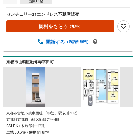
画像
13
枚
センチュリー21エンドレス不動産販売
資料をもらう
（無料）
電話する
（通話料無料）
京都市山科区勧修寺平田町
京都市営地下鉄東西線 「椥辻」駅 徒歩11分
京都府京都市山科区勧修寺平田町
2SLDK / 木造2階一戸建
土地
50.6m
/
建物
91.8m
2
2