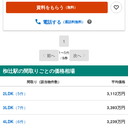
資料をもらう
（無料）
電話する
（通話料無料）
1
1
〜
5
件
前へ
次へ
/
5
件
椥辻駅の間取りごとの価格相場
間取り（該当物件数）
平均価格
2LDK
（
5
件）
3,112万円
3LDK
（
7
件）
3,393万円
4LDK
（
6
件）
3,239万円