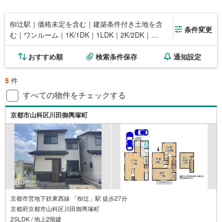
椥辻駅｜価格未定を含む｜建築条件付き土地を含
条件変更
む｜ワンルーム｜1K/1DK｜1LDK｜2K/2DK｜
2LDK
おすすめ順
検索条件保存
通知設定
5
件
すべての物件をチェックする
京都市山科区川田御輿塚町
京都市営地下鉄東西線 「椥辻」駅 徒歩27分
京都府京都市山科区川田御輿塚町
2SLDK / 地上2階建