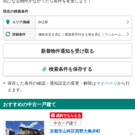
気になる物件がなかったら
条件を変更しよう！
※段差なしでの移動経路
京都刑務所、京都橘大学、上下水道局みなみ下水道管路管理センター山科支所
（○：有り △：要駅員設備 ×：無し）
現在の検索条件
地上⇔改札⇔ホーム：○
エレベータ
椥辻駅
エリア/路線
・ホーム⇔改札
・改札⇔１番出口
価格未定を含む｜建築条件付き土地を含む｜ワンルーム｜1K/1DK｜1LDK｜2K/2DK｜2LDK
詳細条件
エスカレータ
こ
・ホーム⇔改札
新着物件通知を受け取る
・改札⇔２番出口
の
トイレ
検
索
《車椅子対応》《ベビーベッド》《ベビーチェア》
検索条件を保存する
・改札内
条
その他
件
保存した条件の確認・通知設定の変更・解除は
マイページ
から行
で
・ＡＥＤ
えます。
・点字案内板
通
知
おすすめの中古一戸建て
を
受
成約でもらえる
け
中古一戸建て
取
京都市山科区西野大鳥井町
る