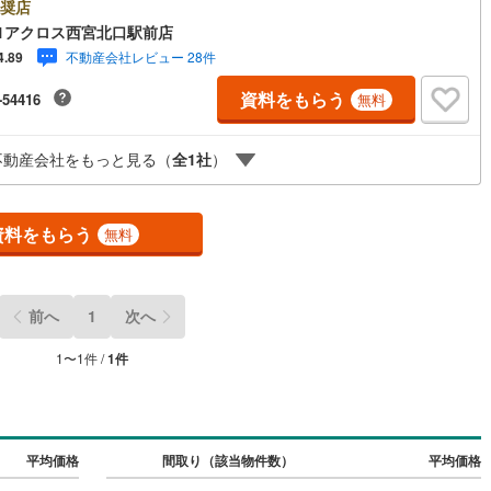
システム付いております。災害などで断水した際にはエコキュートのタン
奨店
け
（
0
）
平屋・1階建て
（
0
）
お湯が使えます。＝＝センチュリー21アクロスグループの3つの特徴＝＝＝
1アクロス西宮北口駅前店
1
)
鶴見線
(
30
)
チュリー21グループで27年連続No.1（1997年～2023年兵庫地区仲介実
不動産会社レビュー 28件
4.89
ルーム（納戸）
（
0
）
 尼崎・伊丹・西宮・宝塚にて8店舗展開中。阪神間での購入や売却は当店
4
)
根岸線
(
80
)
任せ下さい■お客様駐車場、キッズスペース完備 8店舗すべて駅前にござ
資料をもらう
-54416
無料
すが、お車でのお越しも大歓迎です。 お子様連れでもご安心ください。■
5
)
中央本線（JR東日本）
(
206
)
扱い物件多数ございます。 地域密着の当店では2000万円台の新築戸建
000万円台の中古マンションを始め多数物件を取り扱っています。Yaho
25
)
八高線
(
35
)
ッチン
（
0
）
対面キッチン
（
1
）
不動産会社をもっと見る（
全
1
社
）
不動産に掲載しきれない物件もご紹介できます。お気軽にお問合せくださ
0
)
大糸線（JR東日本）
(
0
)
資料をもらう
無料
各駅停車）
(
81
)
埼京線
(
212
)
機あり
（
0
）
東海道本線（JR東海）
(
55
)
庭
前へ
1
次へ
飯田線
(
1
)
ッキあり
（
0
）
1
〜
1
件 /
1
件
高山本線（JR東海）
(
0
)
JR東海）
(
16
)
紀勢本線（JR東海）
(
0
)
博多南線
(
1
)
インクローゼット
床下収納
（
0
）
平均価格
間取り（該当物件数）
平均価格
R西日本）
(
0
)
北陸本線
(
0
)