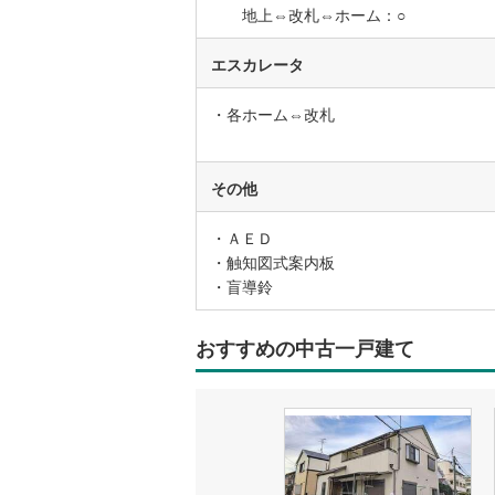
地上⇔改札⇔ホーム：○
名古屋市
エスカレータ
名古屋市
・各ホーム⇔改札
京都市営
OsakaMe
その他
OsakaMe
・ＡＥＤ
・触知図式案内板
OsakaMe
・盲導鈴
福岡市地
おすすめの中古一戸建て
私鉄・その他
札幌市電
(
道南いさ
阿武隈急
秋田内陸