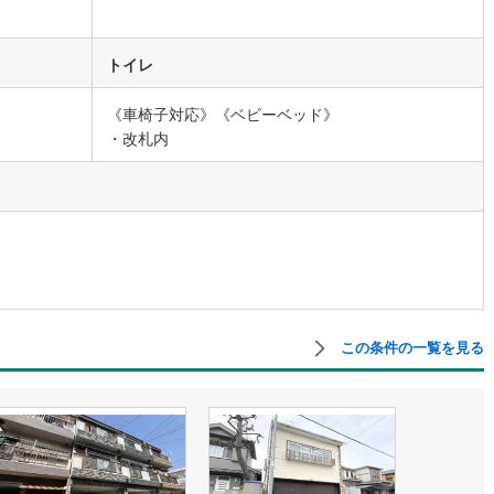
営地下鉄東山線
(
50
)
名古屋市営地下鉄名城線
(
41
)
トイレ
営地下鉄桜通線
(
53
)
名古屋市営地下鉄上飯田線
(
4
)
《車椅子対応》《ベビーベッド》
・改札内
地下鉄烏丸線
(
9
)
京都市営地下鉄東西線
(
15
)
tro今里筋線
(
10
)
OsakaMetro御堂筋線
(
24
)
tro四つ橋線
(
2
)
OsakaMetro中央線
(
4
)
tro堺筋線
(
0
)
神戸市営地下鉄西神・山手線
(
21
)
下鉄空港線
(
0
)
福岡市地下鉄箱崎線
(
0
)
この条件の一覧を見る
0
)
函館市電
(
0
)
りび鉄道
(
0
)
わたらせ渓谷鐵道
(
0
)
行
(
1
)
会津鉄道
(
0
)
縦貫鉄道
(
0
)
しなの鉄道北しなの線
(
0
)