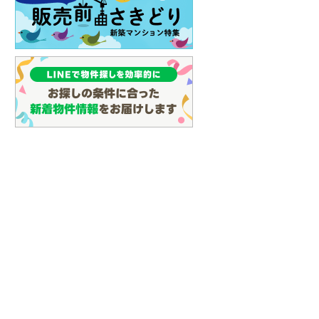
イン
(
0
)
しなの鉄道
(
1
)
中古一戸建て
らえる
成約でもらえる
2,990万円
津軽鉄道
(
0
)
建て
中古一戸建て
建物面積 75.69m
2
4,850万円
3LDK
三陸鉄道リアス線
(
0
)
.17m
建物面積 157.27m
2
2
阪急宝塚本線 「曽根」駅
S
4LDK＋2S
仙台空港アクセス線
(
1
)
24分 他
 「曽根」駅 徒歩
阪急宝塚本線 「曽根」駅 徒歩7
分 他
松本電鉄上高地線
(
0
)
関東鉄道常総線
(
1
)
銚子電気鉄道
(
0
)
上信電鉄上信線
(
2
)
埼玉新都市交通伊奈線
(
14
)
京成成田高速鉄道アクセス線
(
0
)
京成千葉線
(
16
)