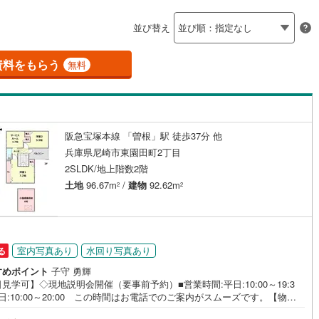
島根
岡山
広島
山口
釜石線
(
1
)
並び替え
ダイニング15畳以上
花輪線
(
0
)
香川
愛媛
高知
保存した条件を見る
磐越東線
(
3
)
資料をもらう
無料
佐賀
長崎
熊本
大分
施工・品質・工法関連
陸羽東線
(
2
)
震、制震構造
設計住宅性能評価付き
0
)
米坂線
(
0
)
（
0
）
阪急宝塚本線 「曽根」駅 徒歩37分 他
五能線
(
0
)
この条件で検索する
この条件で検索する
この条件で検索する
この条件で検索する
この条件で検索する
この条件で検索する
市区町村以下を選択
市区町村を選択す
駅を選択する
兵庫県尼崎市東園田町2丁目
住宅
（
1
）
大規模（総区画数50戸以上）
0
)
白新線
(
0
)
2SLDK/地上階数2階
（
0
）
土地
96.67m
/
建物
92.62m
2
2
越後線
(
0
)
ライン（宇都宮～逗子）
湘南新宿ライン（前橋～小田原）
(
295
)
駅が始発駅
（
0
）
海まで2km以内
（
0
）
室内写真あり
水回り写真あり
る
)
内房線
(
15
)
すめポイント
子守 勇輝
全体
見学可】◇現地説明会開催（要事前予約）■営業時間:平日:10:00～19:3
鹿島線
(
0
)
日:10:00～20:00 この時間はお電話でのご案内がスムーズです。【物件
（
0
）
バリアフリー住宅
（
0
）
徴】・オール電化住宅です。制震装置TRCダンパー、蓄電池搭載、太陽光
東海道本線
(
202
)