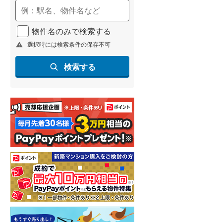
(
58
)
名古屋市営地下鉄鶴舞線
(
30
)
物件名のみで検索する
選択時には検索条件の保存不可
名古屋市営地下鉄名港線
(
3
)
OsakaMetro長堀鶴見緑地線
(
4
)
検索する
OsakaMetro谷町線
(
28
)
OsakaMetro千日前線
(
4
)
神戸市営地下鉄海岸線
(
3
)
福岡市地下鉄七隈線
(
2
)
函館市電宝来・谷地頭線
(
0
)
真岡鐵道
(
0
)
山形鉄道フラワー長井線
(
0
)
えちごトキめき鉄道妙高はねうまラ