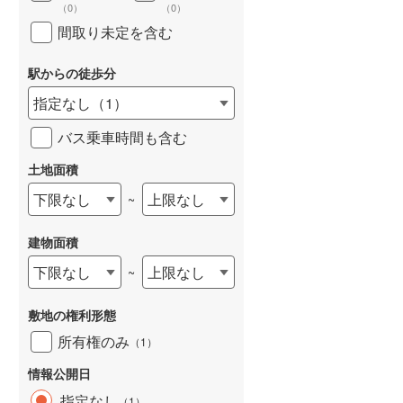
（
0
）
（
0
）
和歌山線
(
0
)
間取り未定を含む
東西線
(
6
)
駅からの徒歩分
予讃線
(
0
)
指定なし
（
1
）
高徳線
(
0
)
バス乗車時間も含む
牟岐線
(
0
)
土地面積
山陽本線（JR九州）
(
0
)
下限なし
上限なし
~
篠栗線
(
0
)
建物面積
指宿枕崎線
(
0
)
下限なし
上限なし
~
筑肥線
(
2
)
敷地の権利形態
久大本線
(
2
)
所有権のみ
（
1
）
日田彦山線
(
0
)
情報公開日
筑豊本線
(
2
)
指定なし
（
1
）