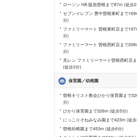
ローソン HA 阪急曽根まで87m (徒歩2
桜井線
(
7
)
セブンイレブン 豊中曽根東町まで169m
阪和線
(
20
分)
ファミリーマート 曽根東町店まで197m
おおさか
分)
内子線
(
0
)
ファミリーマート 曽根西町店まで208m
分)
鳴門線
(
0
)
充レン ファミリーマート曽根西町店まで
土讃線
(
3
)
(徒歩3分)
鹿児島本
保育園／幼稚園
三角線
(
2
)
曽根キリスト教会ひかり保育園まで326
長崎本線
(
分)
佐世保線
(
ひかり保育園まで326m (徒歩5分)
にっこりそねみなみ園まで423m (徒歩
豊肥本線
(
曽根幼稚園まで453m (徒歩6分)
日南線
(
0
)