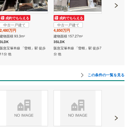
道
(
3
)
北越急行ほくほく線
(
0
)
成約でもらえる
成約でもらえる
成約でも
て銀河鉄道
(
0
)
青い森鉄道
(
0
)
中古一戸建て
中古一戸建て
中古一戸
2,480万円
4,850万円
2,980万円
弘南線
(
0
)
弘南鉄道大鰐線
(
0
)
建物面積 93.3m
建物面積 157.27m
建物面積 124
2
2
3LDK
3SLDK
3LLDDKK＋
鉄道鳥海山ろく線
(
0
)
福島交通飯坂線
(
1
)
阪急宝塚本線 「曽根」駅 徒歩
阪急宝塚本線 「曽根」駅 徒歩7
阪急宝塚本線
11分 他
分 他
28分 他
長野線
(
0
)
上田電鉄別所線
(
0
)
イトレール
(
4
)
関東鉄道竜ケ崎線
(
0
)
この条件の一覧を見る
鉄道大洗鹿島線
(
2
)
ひたちなか海浜鉄道湊線
(
0
)
1
)
千葉都市モノレール
(
16
)
鉄道上毛線
(
0
)
秩父鉄道
(
2
)
線
(
25
)
つくばエクスプレス
(
70
)
126
)
京成押上線
(
56
)