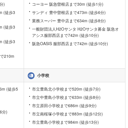
分)
コーヨー 阪急曽根店まで30m (徒歩1分)
片町線
(
23
)
 (徒歩3
サンディ 豊中曽根店まで473m (徒歩6分)
)
関西空港線
(
0
)
業務スーパー 豊中店まで634m (徒歩8分)
 (徒歩3
東線
(
17
)
本四備讃線
(
1
)
一般財団法人H2Oサンタ H2Oサンタ募金 阪急オ
アシス服部西店まで742m (徒歩10分)
予土線
(
0
)
 (徒歩3
阪急OASIS 服部西店まで742m (徒歩10分)
徳島線
(
0
)
210m
土讃線
(
0
)
線
(
11
)
香椎線
(
7
)
小学校
肥薩線
(
0
)
m (徒歩5
市立豊島北小学校まで520m (徒歩7分)
0
)
唐津線
(
0
)
市立中豊島小学校まで633m (徒歩8分)
0
)
大村線
(
0
)
市立原田小学校まで686m (徒歩9分)
6分)
4
)
日豊本線
(
2
)
市立南桜塚小学校まで883m (徒歩12分)
市立豊島小学校まで984m (徒歩13分)
吉都線
(
0
)