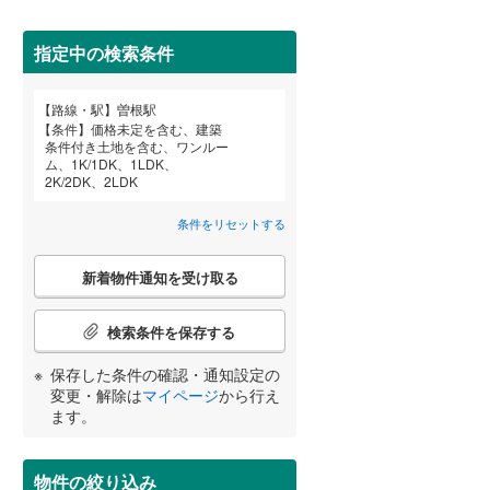
田沢湖線
(
0
)
指定中の検索条件
八戸線
(
0
)
磐越西線
(
1
)
路線・駅
曽根駅
宮崎
鹿児島
沖縄
条件
価格未定を含む、建築
陸羽西線
(
0
)
条件付き土地を含む、ワンルー
ム、1K/1DK、1LDK、
住宅性能評価付き
（
0
）
左沢線
(
0
)
2K/2DK、2LDK
津軽線
(
0
)
条件をリセットする
する
る
条件をリセットする
条件をリセットする
条件をリセットする
条件をリセットする
条件をリセットする
条件をリセットする
信越本線
(
2
)
こ
新着物件通知を受け取る
の
弥彦線
(
0
)
検
索
検索条件を保存する
総武本線
(
77
)
条
件
小学校まで1km以内
（
0
）
保存した条件の確認・通知設定の
で
変更・解除は
マイページ
から行え
京葉線
(
69
)
通
ます。
知
久留里線
(
4
)
を
間取り変更可能
（
0
）
受
物件の絞り込み
山手線
(
45
)