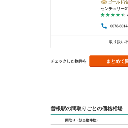
発電
ゴールド推
二世帯向
クの
センチュリー2
南武線
(
15
■セン
サービス
績）
横浜線
(
16
にお
0078-6014
いま
キッチン
相模線
(
15
取り
や、1
五日市線
(
独立型キ
取り扱い
o！
い。
篠ノ井線
(
浴室
まとめて
チェックした物件を
常磐線（
浴室乾燥
伊東線
(
0
)
バルコニー、
身延線
(
0
)
ウッドデ
武豊線
(
6
)
関西本線（
収納
曽根駅の間取りごとの価格相場
参宮線
(
0
)
ウォーク
間取り（該当物件数）
大糸線（J
（
0
）