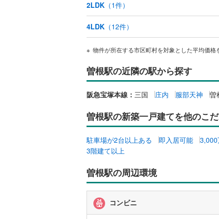
2LDK
（
1
件）
越美北線
(
販売、価格、
4LDK
（
12
件）
氷見線
(
0
)
即入居可
紀勢本線（
物件が所在する市区町村を対象とした平均価格
オンライン対
桜島線
(
1
)
曽根駅の近隣の駅から探す
オンライ
加古川線
(
阪急宝塚本線：
三国
庄内
服部天神
曽
赤穂線
(
0
)
オンライ
曽根駅の新築一戸建てを他のこだ
宇野線
(
1
)
駐車場が2台以上ある
即入居可能
3,0
福塩線
(
0
)
3階建て以上
岩徳線
(
0
)
曽根駅の周辺環境
小野田線
(
舞鶴線
(
0
)
コンビニ
木次線
(
0
)