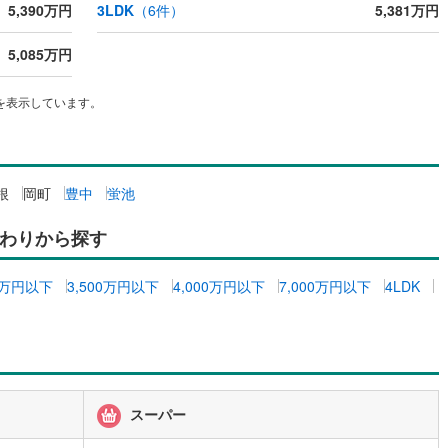
5,390万円
3LDK
（
6
件）
5,381万円
1
)
七尾線
(
0
)
契約、入居関連など
5,085万円
高山本線（JR西日本）
(
0
)
能
（
1
）
JR西日本）
(
0
)
湖西線
(
5
)
を表示しています。
応
福知山線
(
24
)
ン内見(相談)可
（
1
）
IT重説可
（
1
）
2
)
播但線
(
0
)
根
岡町
豊中
蛍池
津山線
(
0
)
ン対応とは？
わりから探す
伯備線
(
0
)
00万円以下
3,500万円以下
4,000万円以下
7,000万円以下
4LDK
呉線
(
2
)
山口線
(
0
)
0
)
美祢線
(
0
)
因美線
(
1
)
スーパー
草津線
(
2
)