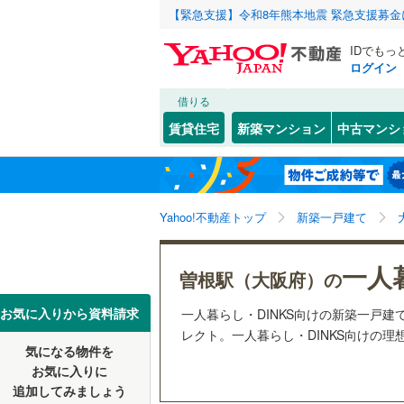
【緊急支援】令和8年熊本地震 緊急支援募
IDでもっ
ログイン
借りる
北海道
JR
北海道
函館本線
(
こだわり条件
設備
賃貸住宅
新築マンション
中古マンシ
石勝線
(
0
)
床暖房
（
東北
青森
根室本線
(
(
1
)
(
1
)
(
0
駐車場2
関東
東京
石北本線
(
Yahoo!不動産トップ
新築一戸建て
ＴＶモニ
（
0
）
常磐線
(
31
信越・北陸
新潟
(
1
)
(
1
)
(
4
一人
曽根駅（大阪府）の
高崎線
(
11
配置、向き、
東海
愛知
お気に入りから資料請求
一人暮らし・DINKS向けの新築一戸建てとし
両毛線
(
0
)
前道6m
レクト。一人暮らし・DINKS向けの理
烏山線
(
4
)
気になる物件を
近畿
大阪
平坦地
（
お気に入りに
石巻線
(
1
)
追加してみましょう