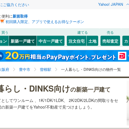
Yahoo! JAPAN
金にご協力ください
と便利に
新規取得
初回購入限定、アプリで使えるお得なクーポン
検索条件を保存しました
買う
建てる
売る
0
)
札沼線
(
0
)
ョン
新築一戸建て
中古一戸建て
注文住宅
土地
売却査定
カ
この検索条件の新着物件通知は、
マイページ
から設定できます。
室蘭本線
(
0
)
0
）
オール電化
（
1
）
岩手
宮城
秋田
山形
0
)
富良野線
(
0
)
)
(
0
)
(
3
)
(
2
)
(
1
)
(
0
)
(
2
)
台以上
（
1
）
ビルトインガレージ
（
0
）
曽根駅、価格未定を含む、建築条件付き土地を含む、ワ
神奈川
埼玉
千葉
茨城
0
)
釧網本線
(
0
)
大阪府
豊中市
曽根駅
一人暮らし・DINKS向けの物件一覧
タ付インターホン
防犯カメラ
（
0
）
ンルーム、1K/1DK、1LDK、2K/2DK、2LDK
)
水郡線
(
1
)
長野
富山
石川
福井
)
(
0
)
(
0
)
(
2
)
(
1
)
暮らし・DINKS向け
の新築一戸建て
6
)
上越線
(
2
)
建ち方、日当たり
閉じる
閉じる
お気に入りリストを見る
お気に入りリストを見る
閉じる
閉じる
岐阜
静岡
三重
てワンルーム 、1K/1DK/1LDK、 2K/2DK/2LDKの間取りをセ
水戸線
(
1
)
以上
（
1
）
角地
（
0
）
想の新築一戸建てをYahoo!不動産で見つけましょう。
検索条件を保存する
仙山線
(
7
)
兵庫
京都
滋賀
奈良
1
）
マイページ
気仙沼線
(
0
)