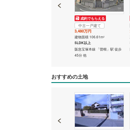
いすみ鉄
成約でもらえる
成約でもらえる
IGRいわ
中古一戸建て
中古一戸建て
5,390万円
3,480万円
弘南鉄道
建物面積 92.62m
建物面積 106.61m
2
2
2SLDK
5LDK以上
由利高原
駅 徒歩
阪急宝塚本線 「曽根」駅から
阪急宝塚本線 「曽根」駅 徒歩
2800m 他
45分 他
長野電鉄
宇都宮ラ
おすすめの土地
鹿島臨海
小湊鐵道
(
上毛電気
流鉄流山
京成本線
(