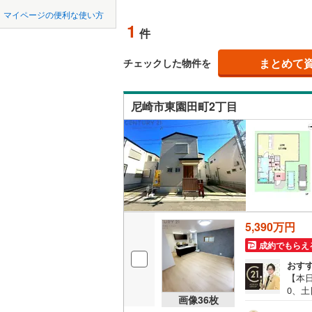
中国
LD
鳥取
北上線
(
0
)
マイページの便利な使い方
1
リビング
件
山田線
(
0
)
四国
徳島
（
1
）
大湊線
(
0
)
まとめて
チェックした物件を
九州・沖縄
福岡
構造・規模・
只見線
(
0
)
尼崎市東園田町2丁目
耐震、免
奥羽本線
(
（
1
）
男鹿線
(
0
)
0
0
0
0
0
0
該当物件
該当物件
該当物件
該当物件
該当物件
該当物件
件
件
件
件
件
件
長期優良
羽越本線
(
飯山線
(
0
)
立地
湘南新宿
5,390万円
(
224
)
最寄りの
成約でもらえ
外房線
(
10
おす
間取り、居室
【本日
成田線
(
3
)
0、土
吹き抜け
画像
36
枚
の特
東金線
(
1
)