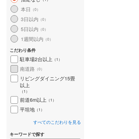
北海道新幹線
(
0
)
本日
（
0
）
山形新幹線
(
14
)
3日以内
（
0
）
5日以内
東海道新幹線
(
24
)
（
0
）
1週間以内
（
0
）
九州新幹線
(
0
)
こだわり条件
駐車場2台以上
（
1
）
南道路
札幌市営地下鉄東豊線
(
0
)
（
0
）
リビングダイニング15畳
東京メトロ銀座線
(
11
)
以上
（
1
）
東京メトロ日比谷線
(
25
)
前道6m以上
（
1
）
東京メトロ有楽町線
(
74
)
平坦地
（
1
）
東京メトロ副都心線
(
74
)
すべてのこだわりを見る
都営新宿線
(
129
)
キーワードで探す
横浜市営地下鉄グリーンライン