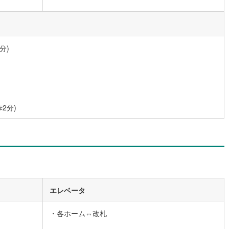
0
)
宮崎空港線
(
0
)
線
(
18
)
上越新幹線
(
12
)
分)
線
(
13
)
北陸新幹線
(
13
)
線
(
4
)
北陸新幹線（JR西日本）
(
1
)
幹線
(
0
)
2分)
地下鉄南北線
(
0
)
札幌市営地下鉄東西線
(
0
)
下鉄南北線
(
8
)
仙台市地下鉄東西線
(
6
)
ロ丸ノ内線
(
52
)
東京メトロ丸ノ内方南支線
(
9
)
ロ東西線
(
139
)
東京メトロ千代田線
(
41
)
ロ半蔵門線
(
22
)
東京メトロ南北線
(
38
)
エレベータ
線
(
39
)
都営三田線
(
39
)
・各ホーム⇔改札
戸線
(
38
)
横浜市営地下鉄ブルーライン
(
127
)