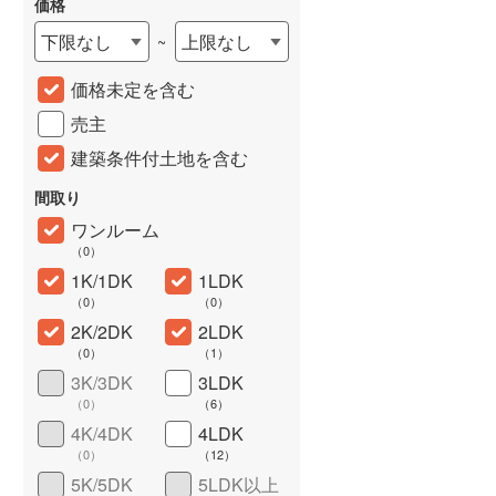
価格
城端線
(
0
)
下限なし
上限なし
~
関西本線（JR西日本）
(
16
)
価格未定を含む
大阪環状線
(
5
)
売主
山陽本線（JR西日本）
(
30
)
建築条件付土地を含む
姫新線
(
0
)
間取り
ワンルーム
吉備線
(
0
)
（
0
）
詳しく見る
芸備線
(
1
)
1K/1DK
1LDK
（
0
）
（
0
）
可部線
(
1
)
2K/2DK
2LDK
（
0
）
（
1
）
宇部線
(
0
)
3K/3DK
3LDK
山陰本線
(
11
)
（
0
）
（
6
）
4K/4DK
4LDK
境線
(
0
)
（
0
）
（
12
）
奈良線
(
21
)
5K/5DK
5LDK以上