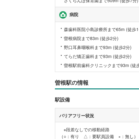
さくらんぼ保育園まで509m (徒歩7分)
後藤寺線
(
病院
東北新幹
森歯科医院小島診療所まで65m (徒歩1
秋田新幹
曽根病院まで83m (徒歩2分)
山陽新幹
野口耳鼻咽喉科まで93m (徒歩2分)
西九州新
てらだ矯正歯科まで93m (徒歩2分)
曽根駅前歯科クリニックまで93m (徒歩
地下鉄
札幌市営
仙台市地
曽根駅の情報
東京メト
駅設備
東京メト
東京メト
バリアフリー状況
都営浅草
※段差なしでの移動経路
（○：有り △：要駅員設備 ×：無し）
都営大江