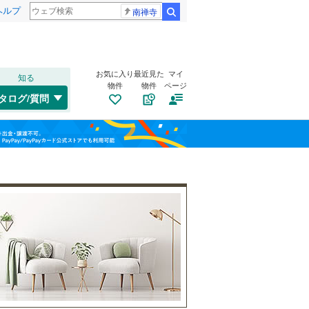
ヘルプ
南禅寺
検索
お気に入り
最近見た
マイ
知る
物件
物件
ページ
千歳線
(
0
)
タログ/質問
日高本線
(
0
)
トイレ２か所
（
1
）
福島
宗谷本線
(
0
)
(
4
)
(
5
)
(
1
)
太陽光発電システム
（
1
）
栃木
群馬
山梨
東北本線
(
138
)
川越線
(
22
)
吾妻線
(
0
)
日光線
(
6
)
南道路
（
0
）
仙石線
(
8
)
和歌山
大船渡線
(
0
)