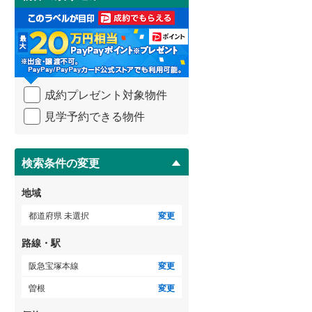
け
3階建て以上
（
0
）
取
武蔵野線
(
240
)
る
・
横須賀線
(
109
)
条
件
青梅線
(
31
)
を
成約プレゼント対象物件
マ
小海線
(
1
)
イ
見学予約できる物件
ペ
京浜東北線
(
503
)
ー
ジ
総武線
(
247
)
に
検索条件の変更
保
御殿場線
(
2
)
存
地域
す
中央本線（JR東海）
(
35
)
る
都道府県 未選択
変更
太多線
(
3
)
路線・駅
名松線
(
0
)
阪急宝塚本線
変更
東海道本線（JR西日本）
(
75
)
曽根
変更
小浜線
(
0
)