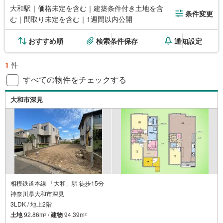
大和駅｜価格未定を含む｜建築条件付き土地を含
条件変更
む｜間取り未定を含む｜1週間以内公開
おすすめ順
検索条件保存
通知設定
1
件
すべての物件をチェックする
大和市深見
相模鉄道本線 「大和」駅 徒歩15分
神奈川県大和市深見
3LDK / 地上2階
土地
92.86m
/
建物
94.39m
2
2