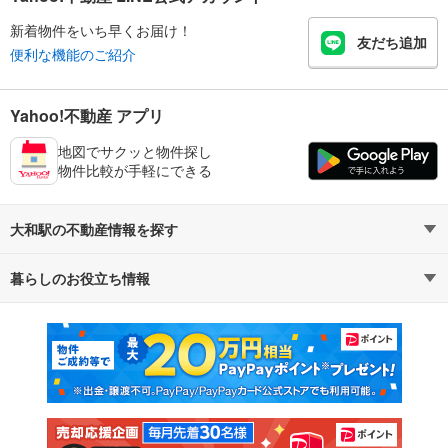
新着物件をいち早くお届け！
友だち追加
便利な機能のご紹介
Yahoo!不動産 アプリ
地図でサクッと物件探し
物件比較が手軽にできる
大和駅の不動産情報を探す
暮らしのお役立ち情報
不動産・住宅
賃貸住宅
マンションカタログ
教えて！住まいの先生
新築マンション
中古マンション
新築一戸建て
中古一戸建て
注文住宅
土地