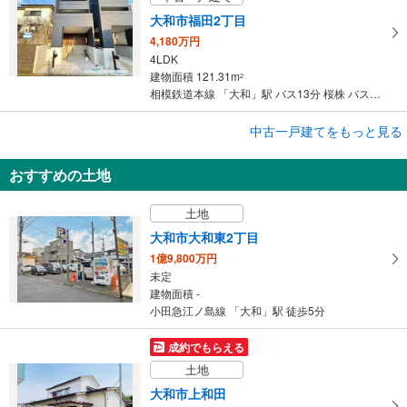
大和市福田2丁目
4,180万円
4LDK
建物面積 121.31m
2
相模鉄道本線 「大和」駅 バス13分 桜株 バス停下車 徒歩9分
成約でもらえる
中古一戸建てをもっと見る
中古一戸建て
おすすめの土地
大和市福田2丁目
4,180万円
土地
4LDK
建物面積 121.31m
2
大和市大和東2丁目
小田急江ノ島線 「大和」駅 徒歩34分
1億9,800万円
未定
建物面積 -
小田急江ノ島線 「大和」駅 徒歩5分
成約でもらえる
土地
大和市上和田