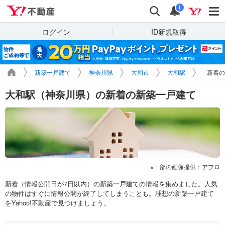
Yahoo!不動産
検索
通知
i
ログイン
ID新規取得
新築一戸建て
神奈川県
大和市
大和駅
新着の
大和駅（神奈川県）の新着の新築一戸建て
一部の画像提供：アフロ
新着（情報公開日が7日以内）の新築一戸建ての情報を集めました。人気
の物件はすぐに情報公開が終了してしまうことも。理想の新築一戸建て
をYahoo!不動産で見つけましょう。