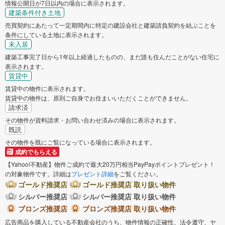
情報公開日が7日以内の場合に表示されます。
建築条件付き土地
売買契約にあたって一定期間内に特定の建設会社と建築請負契約を結ぶことを
条件にしている土地に表示されます。
未入居
建築工事完了日から1年以上経過したものの、まだ誰も住んだことがない住宅に
表示されます。
賃貸中
賃貸中の物件に表示されます。
賃貸中の物件は、原則ご自身でお住まいいただくことができません。
請求済
その物件が資料請求・お問い合わせ済みの場合に表示されます。
既読
その物件を既にご覧になっている場合に表示されます。
成約でもらえる
【Yahoo!不動産】物件ご成約で最大20万円相当PayPayポイントプレゼント！
の対象物件です。詳細は
プレゼント詳細
をご覧ください。
ゴールド推奨店
ゴールド推奨店 取り扱い物件
シルバー推奨店
シルバー推奨店 取り扱い物件
ブロンズ推奨店
ブロンズ推奨店 取り扱い物件
広告商品を購入している不動産会社のうち、物件情報の正確性、法令遵守、ヤ