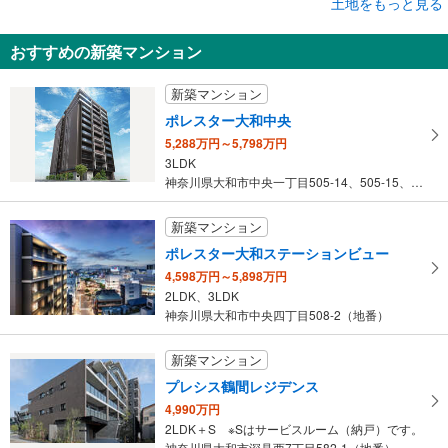
成約でもらえる
土地をもっと見る
土地
おすすめの新築マンション
綾瀬市蓼川3丁目
3,180万円
新築マンション
未定
建物面積 -
ポレスター大和中央
小田急江ノ島線 「大和」駅 徒歩36分
5,288万円～5,798万円
3LDK
神奈川県大和市中央一丁目505-14、505-15、505-16…
新築マンション
ポレスター大和ステーションビュー
4,598万円～5,898万円
2LDK、3LDK
神奈川県大和市中央四丁目508-2（地番）
新築マンション
プレシス鶴間レジデンス
4,990万円
2LDK＋S ※Sはサービスルーム（納戸）です。
神奈川県大和市深見西7丁目582-1（地番）、神奈川県大和市深見…