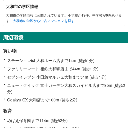
大
大和市の学区情報
和
大和市の学区情報は公開されています。小学校が19件、中学校が9件ありま
市
す。
大和市の学区から中古マンションを探す
に
関
す
周辺環境
る
情
買い物
報
ステーションist 大和ホーム店まで14m (徒歩1分)
ファミリーマート 相鉄大和駅店まで44m (徒歩1分)
セブンイレブン 小田急マルシェ大和まで54m (徒歩1分)
ニュー・クイック 富士ガーデン大和スカイビル店まで95m (徒歩2
分)
Odakyu OX 大和店まで100m (徒歩2分)
教育
めばえ保育園まで114m (徒歩2分)