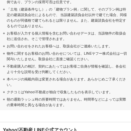
例であり、プランの採用可否は任意です。
「土地（建築条件なし）」の「建物プラン例」に関して、そのプラン例は特
定の建築請負会社によるもので、 当該建築請負会社以外で建てた場合、同様
のものが同価格で建てられるとは限りません。また、建築請負会社を特定す
るものではありません。
お客様が入力する個人情報を含むお問い合わせデータは、当該物件の取扱会
社に送信され、そこで管理されます。
お問い合わせをされたお客様へは、取扱会社がご連絡いたします。
物件に関するお客様のお問い合わせについては、LINEヤフー株式会社は一切
関与いたしません。取扱会社に直接ご確認ください。
不動産購入の検討、契約にあたってはお客様ご自身が情報を確認し、各会社
より十分な説明を受け判断してください。
本ページの掲載内容は変更される場合があります。あらかじめご了承くださ
い。
クチコミはYahoo!不動産が独自で収集したものを表示しています。
朝の通勤ラッシュ時の所要時間ではありません。時間帯などによっては実際
の乗車時間と異なる場合があります。
Yahoo!不動産 LINE公式アカウント