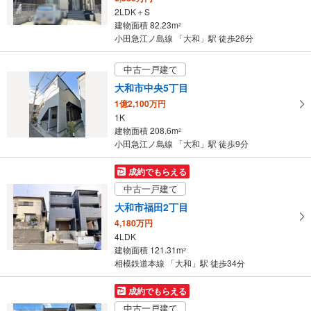
・
【小田急電鉄】
2LDK＋S
条
・ＡＥＤ
建物面積 82.23m
2
【相模鉄道】
件
小田急江ノ島線 「大和」駅 徒歩26分
・ＡＥＤ
を
マ
中古一戸建て
イ
大和市中央5丁目
ペ
1億2,100万円
ー
1K
ジ
建物面積 208.6m
2
に
小田急江ノ島線 「大和」駅 徒歩9分
保
存
成約でもらえる
す
中古一戸建て
る
大和市福田2丁目
4,180万円
4LDK
建物面積 121.31m
2
相模鉄道本線 「大和」駅 徒歩34分
成約でもらえる
中古一戸建て