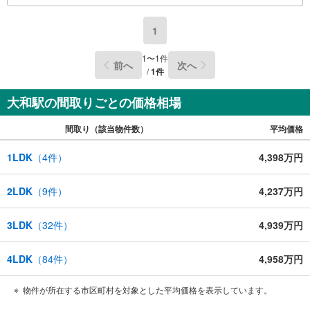
ようと思われたらまずは、お気軽に東宝ハウス町田に相談
してみませんか？スタッフ一同お客様のお問合せをお待ち
1
しております。
1
〜
1
件
前へ
次へ
/
1
件
大和駅の間取りごとの価格相場
間取り（該当物件数）
平均価格
1LDK
（
4
件）
4,398万円
2LDK
（
9
件）
4,237万円
3LDK
（
32
件）
4,939万円
4LDK
（
84
件）
4,958万円
物件が所在する市区町村を対象とした平均価格を表示しています。