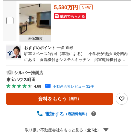
5,580万円
NEW
成約でもらえる
画像
35
枚
おすすめポイント
一蝶 直毅
駐車スペース2台可（車種による） 小学校が徒歩10分圏内
にあり 食洗機付きシステムキッチン 浴室乾燥機付きバ
スルーム 都市ガス東宝ハウス町田はまず、お客様一人一
人を知り、理解することから始めます。お客様のお話をき
シルバー推奨店
ちんとお聞きし、しっかり話し合う「心」のコミュニケー
東宝ハウス町田
ションが大切になります。だからこそ、それぞれのお客様
4.68
不動産会社レビュー 32件
にベストな「住まい」をご提案をすることができるので
す。インターネット予約で当日見学が可能！（1）［室内・
資料をもらう
（無料）
現地を見学する］をクリック（2）本日～4日以内をご希望
の方は「ご要望・ご質問欄」に希望日時をご記入くださ
い！【主要不動産流通各社の2025年度中間期の売買仲介実
電話する
（通話料無料）
績において、全国第9位の売買仲介実績です】※住宅新報よ
りたくさんのお客様からのお言葉に感謝してこれからも楽
取り扱い不動産会社をもっと見る（
全
1
社
）
しく素敵なお家探しをお約束します。お家探しを始めてみ