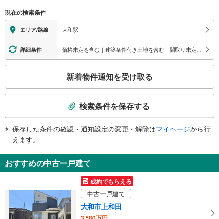
（○：有り △：要駅員設備 ×：無し）
現在の検索条件
【小田急電鉄】：○
【相模鉄道】：○
大和駅
エリア/路線
エレベータ
【小田急電鉄】
価格未定を含む｜建築条件付き土地を含む｜間取り未定を含む｜1週間以内公開
詳細条件
・各ホーム⇔改札
【相模鉄道】
こ
新着物件通知を受け取る
・ホーム⇔改札
の
エスカレータ
検
【小田急電鉄】
索
検索条件を保存する
・各ホーム⇔改札
条
【相模鉄道】
件
・ホーム⇔改札
保存した条件の確認・通知設定の変更・解除は
マイページ
から行
で
トイレ
えます。
通
【小田急電鉄】【相模鉄道】
知
《多機能トイレ》
おすすめの中古一戸建て
を
・改札内
スロープ
受
成約でもらえる
け
【小田急電鉄】【相模鉄道】
中古一戸建て
取
・小田急改札⇔地上出口
大和市上和田
その他
る
3,580万円