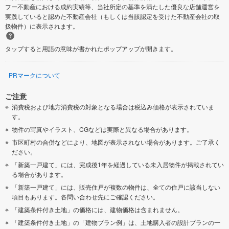
フー不動産における成約実績等、当社所定の基準を満たした優良な店舗運営を
実践していると認めた不動産会社（もしくは当該認定を受けた不動産会社の取
扱物件）に表示されます。
タップすると用語の意味が書かれたポップアップが開きます。
PRマークについて
ご注意
消費税および地方消費税の対象となる場合は税込み価格が表示されていま
す。
物件の写真やイラスト、CGなどは実際と異なる場合があります。
市区町村の合併などにより、地図が表示されない場合があります。ご了承く
ださい。
「新築一戸建て」には、完成後1年を経過している未入居物件が掲載されてい
る場合があります。
「新築一戸建て」には、販売住戸が複数の物件は、全ての住戸に該当しない
項目もあります。各問い合わせ先にご確認ください。
「建築条件付き土地」の価格には、建物価格は含まれません。
「建築条件付き土地」の「建物プラン例」は、土地購入者の設計プランの一