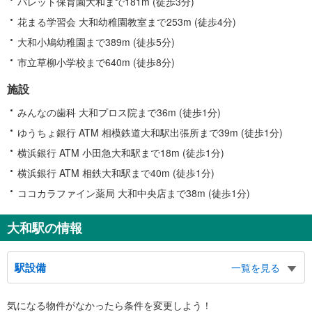
パレット保育園大和まで181m (徒歩3分)
花まる学習会 大和幼稚園教室まで253m (徒歩4分)
大和小鳩幼稚園まで389m (徒歩5分)
市立草柳小学校まで640m (徒歩8分)
施設
みんなの歯科 大和プロス院まで36m (徒歩1分)
ゆうちょ銀行 ATM 相模鉄道大和駅出張所まで39m (徒歩1分)
横浜銀行 ATM 小田急大和駅まで18m (徒歩1分)
横浜銀行 ATM 相鉄大和駅まで40m (徒歩1分)
ココカラファイン薬局 大和中央店まで38m (徒歩1分)
大和駅の情報
駅設備
一覧を見る
バリアフリー状況
気になる物件がなかったら
条件を変更しよう！
※段差なしでの移動経路