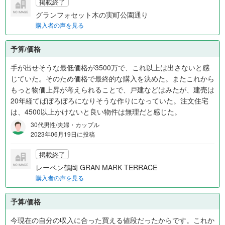
掲載終了
グランフォセット木の実町公園通り
購入者の声を見る
予算/価格
手が出せそうな最低価格が3500万で、これ以上は出さないと感
じていた。そのため価格で最終的な購入を決めた。またこれから
もっと物価上昇が考えられることで、戸建などはみたが、建売は
20年経てばぼろぼろになりそうな作りになっていた。注文住宅
は、4500以上かけないと良い物件は無理だと感じた。
30代男性/夫婦・カップル
2023年06月19日に投稿
掲載終了
レーベン鶴岡 GRAN MARK TERRACE
購入者の声を見る
予算/価格
今現在の自分の収入に合った買える値段だったからです。これか