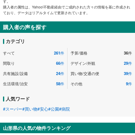
す。
購入者の属性は、Yahoo!不動産経由でご成約された方々の情報を基に作成され
ており、データはリアルタイムで更新されています。
購入者の声を探す
カテゴリ
すべて
261
件
予算/価格
36
件
間取り
66
件
デザイン/外観
29
件
共有施設/設備
24
件
買い物/交通の便
39
件
生活環境/治安
58
件
その他
9
件
人気ワード
#スーパー
#買い物
#安心
#公園
#病院
山形県の人気の物件ランキング