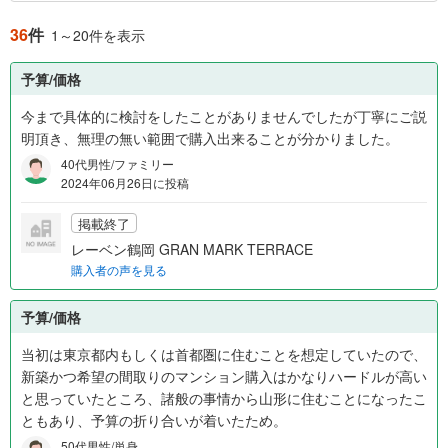
36
件
1～20件を表示
予算/価格
今まで具体的に検討をしたことがありませんでしたが丁寧にご説
明頂き、無理の無い範囲で購入出来ることが分かりました。
40代男性/ファミリー
2024年06月26日に投稿
掲載終了
レーベン鶴岡 GRAN MARK TERRACE
購入者の声を見る
予算/価格
当初は東京都内もしくは首都圏に住むことを想定していたので、
新築かつ希望の間取りのマンション購入はかなりハードルが高い
と思っていたところ、諸般の事情から山形に住むことになったこ
ともあり、予算の折り合いが着いたため。
50代男性/単身