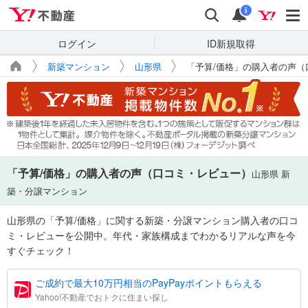
Yahoo!不動産
検索
通知
i
ログイン
ID新規取得
新築マンション
山形県
「予算/価格」の購入者の声（
「予算/価格」の購入者の声（口コミ・レビュー）
山形県 新
築・分譲マンション
山形県の「予算/価格」に関する新築・分譲マンション購入者の口コ
ミ・レビューを公開中。年代・家族構成までわかるリアルな声を今
すぐチェック！
ご成約で最大10万円相当のPayPayポイントもらえる
Yahoo!不動産でおトクに住まい探し