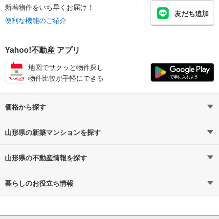
新着物件をいち早くお届け！
友だち追加
便利な機能のご紹介
Yahoo!不動産 アプリ
地図でサクッと物件探し
物件比較が手軽にできる
価格から探す
4,000万円以下（1）
5,000万円以下（1）
山形県の新築マンションを探す
6,000万円以下（1）
路線・駅から探す
7,000万円以下（1）
地域から探す
山形県の不動産情報を探す
8,000万円以下（1）
通勤時間から探す
不動産・住宅
1億円以上（0）
予算から探す
賃貸住宅
暮らしのお役立ち情報
不動産会社から探す
新築マンション
マンションカタログ
地図から探す
中古マンション
教えて！住まいの先生