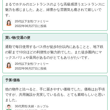
まるでホテルのエントランスのような高級感漂うエントランスに
0
魅力を感じました。あと、緑豊かな雰囲気も癒されて嬉しいで
万
す。
円
0
20代以下女性/ファミリー
%
2022年06月27日に投稿
、
1
買い物/交通の便
,
通勤で毎日使用するバス停が徒歩5分以内にあることと、地下鉄
6
の駅まで10分ほどの利便性が魅力的でした。また徒歩圏内にマ
0
ックスバリュや薬局があるのがとてもありがたいです。
0
万
20代以下女性/ファミリー
2022年06月27日に投稿
円
以
上
予算/価格
0
他の物件と比べると、手に届きやすい価格でした。価格はお手頃
%
ですが、共用施設か充実している点も、とても素晴らしいと思い
、
ました。
未
30代男性/夫婦・カップル
回