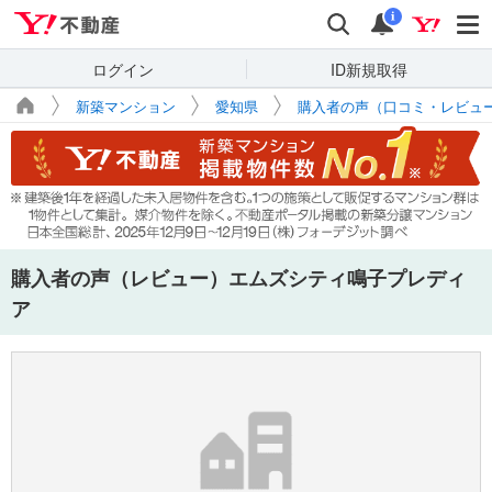
Yahoo!不動産
検索
通知
i
ログイン
ID新規取得
新築マンション
愛知県
購入者の声（口コミ・レビュ
購入者の声（レビュー）エムズシティ鳴子プレディ
ア