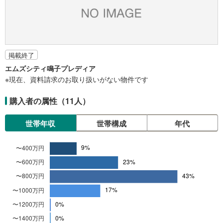
掲載終了
エムズシティ鳴子プレディア
※現在、資料請求のお取り扱いがない物件です
購入者の属性（11人）
世帯年収
世帯構成
年代
世
4
帯
0
年
0
収
万
円
満
9
%