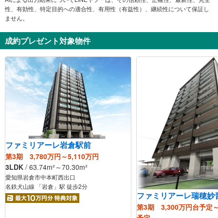
性、有効性、特定目的への適合性、有用性（有益性）、継続性について保証し
ません。
成約プレゼント対象物件
ファミリアーレ岩倉駅前
第3期 3,780万円～5,110万円
3LDK
/
63.74
m²
～70.30
m²
愛知県岩倉市中本町西出口
名鉄犬山線 「岩倉」駅 徒歩2分
ファミリアーレ瑞穂妙
第3期 3,300万円台予定～
予定