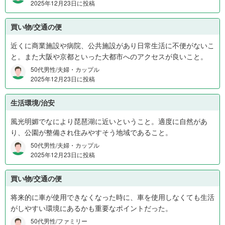
か
2025年12月23日に投稿
ら
1
買い物/交通の便
,
近くに商業施設や病院、公共施設があり日常生活に不便がないこ
6
と。また大阪や京都といった大都市へのアクセスが良いこと。
0
0
50代男性/夫婦・カップル
万
2025年12月23日に投稿
円
4
生活環境/治安
%
風光明媚でなにより琵琶湖に近いということ。適度に自然があ
、
り、公園が整備され住みやすそう地域であること。
1
,
50代男性/夫婦・カップル
2025年12月23日に投稿
6
0
0
買い物/交通の便
万
将来的に車が使用できなくなった時に、車を使用しなくても生活
円
がしやすい環境にあるかも重要なポイントだった。
以
50代男性/ファミリー
上