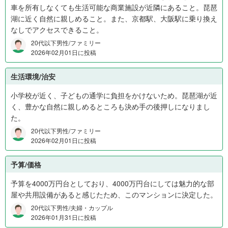
車を所有しなくても生活可能な商業施設が近隣にあること。琵琶
円
湖に近く自然に親しめること。また、京都駅、大阪駅に乗り換え
か
なしでアクセスできること。
ら
1
20代以下男性/ファミリー
2026年02月01日に投稿
,
2
生活環境/治安
0
0
小学校が近く、子どもの通学に負担をかけないため。琵琶湖が近
万
く、豊かな自然に親しめるところも決め手の後押しになりまし
円
た。
1
20代以下男性/ファミリー
4
2026年02月01日に投稿
%
、
予算/価格
1
,
予算を4000万円台としており、4000万円台にしては魅力的な部
2
屋や共用設備があると感じたため、このマンションに決定した。
0
20代以下男性/夫婦・カップル
0
2026年01月31日に投稿
万