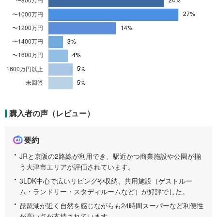
円
満
6
%
、
4
0
0
万
円
購入者の声（レビュー）
か
ら
6
要約
0
JRと京阪の2路線が利用でき、駅近かつ商業施設や公園が揃
0
う大津市エリアが評価されています。
万
円
3LDK中心で広いリビングや収納、共用施設（ゲストルー
1
ム・ランドリー・スタディルームなど）が好評でした。
3
琵琶湖が近く自然を感じながらも24時間スーパーなど利便性
%
が高い点が支持されています。