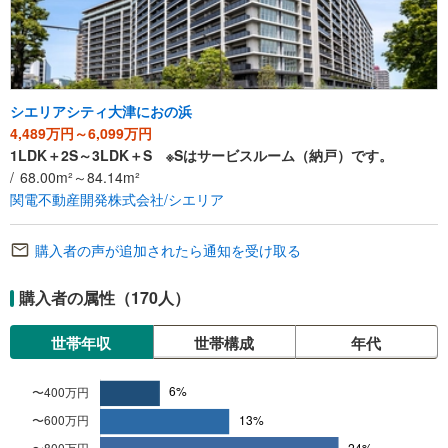
シエリアシティ大津におの浜
4,489万円～6,099万円
1LDK＋2S～3LDK＋S ※Sはサービスルーム（納戸）です。
68.00m²～84.14m²
関電不動産開発株式会社/シエリア
購入者の声が追加されたら通知を受け取る
購入者の属性（170人）
世帯年収
世帯構成
年代
世
4
帯
0
年
0
収
万