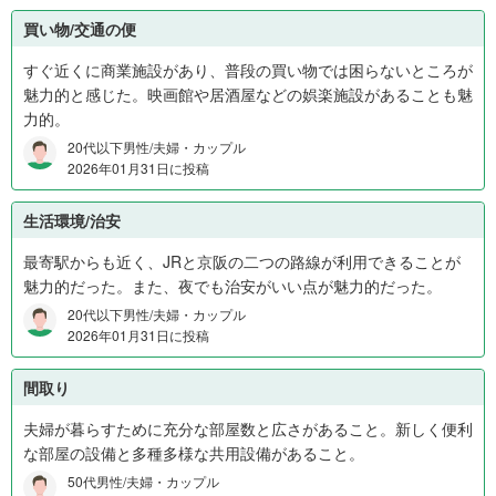
円
買い物/交通の便
か
ら
すぐ近くに商業施設があり、普段の買い物では困らないところが
1
魅力的と感じた。映画館や居酒屋などの娯楽施設があることも魅
,
力的。
4
20代以下男性/夫婦・カップル
0
2026年01月31日に投稿
0
万
生活環境/治安
円
3
最寄駅からも近く、JRと京阪の二つの路線が利用できることが
%
魅力的だった。また、夜でも治安がいい点が魅力的だった。
、
20代以下男性/夫婦・カップル
1
2026年01月31日に投稿
,
4
間取り
0
0
夫婦が暮らすために充分な部屋数と広さがあること。新しく便利
万
な部屋の設備と多種多様な共用設備があること。
円
50代男性/夫婦・カップル