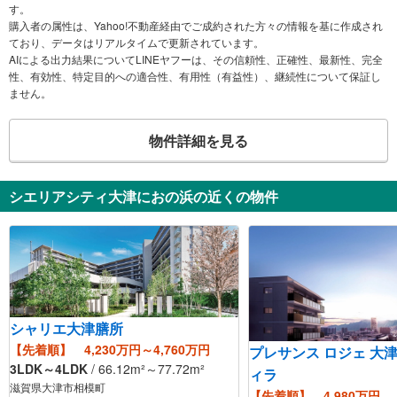
す。
購入者の属性は、Yahoo!不動産経由でご成約された方々の情報を基に作成され
ており、データはリアルタイムで更新されています。
AIによる出力結果についてLINEヤフーは、その信頼性、正確性、最新性、完全
性、有効性、特定目的への適合性、有用性（有益性）、継続性について保証し
ません。
物件詳細を見る
シエリアシティ大津におの浜の近くの物件
シャリエ大津膳所
【先着順】 4,230万円～4,760万円
プレサンス ロジェ 大
3LDK～4LDK
/
66.12
m²
～77.72
m²
ィラ
滋賀県大津市相模町
【先着順】 4,980万円