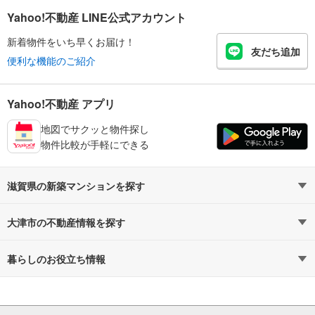
Yahoo!不動産 LINE公式アカウント
新着物件をいち早くお届け！
友だち追加
便利な機能のご紹介
Yahoo!不動産 アプリ
地図でサクッと物件探し
物件比較が手軽にできる
滋賀県の新築マンションを探す
路線・駅から探す
地域から探す
大津市の不動産情報を探す
通勤時間から探す
不動産・住宅
予算から探す
賃貸住宅
暮らしのお役立ち情報
不動産会社から探す
新築マンション
マンションカタログ
地図から探す
中古マンション
教えて！住まいの先生