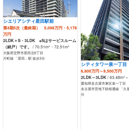
シエリアシティ星田駅前
第4期5次（最終期） 5,098万円・5,178
万円
2LDK＋S・3LDK ※Sはサービスルーム
（納戸）です。
/
70.51
m²
・72.51
m²
大阪府交野市星田北6丁目
片町線 「星田」駅 徒歩3分
シティタワー泉一丁目
6,800万円～9,500万円
2LDK～3LDK
/
63.48
m²
～
愛知県名古屋市東区泉一丁目
名古屋市営地下鉄桜通線 「久屋
分