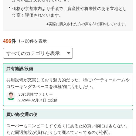
、
価格が京都市内より手頃で、資産性や将来性のある立地とし
6
て高く評価されています。
0
0
※実際に購入された方の声をAIで要約しています。
万
円
496
件
1～20件を表示
か
ら
8
0
共有施設/設備
0
万
共用設備が充実しており魅力的だった。特にパーティールームや
円
コワーキングスペースを積極的に活用したい。
2
30代男性/ファミリー
4
2026年02月01日に投稿
%
、
買い物/交通の便
8
0
スーパーもコンビニもすぐ近くにあるため買い物には困らない。
0
ただ周辺施設が潰れたりして廃れていってるのが心配。