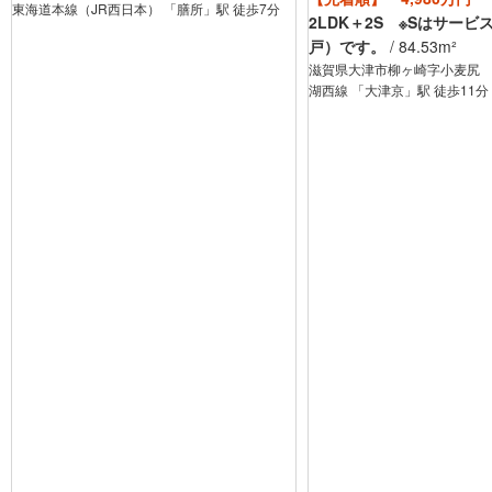
東海道本線（JR西日本） 「膳所」駅 徒歩7分
2LDK＋2S ※Sはサー
戸）です。
/
84.53
m²
滋賀県大津市柳ヶ崎字小麦尻
湖西線 「大津京」駅 徒歩11分