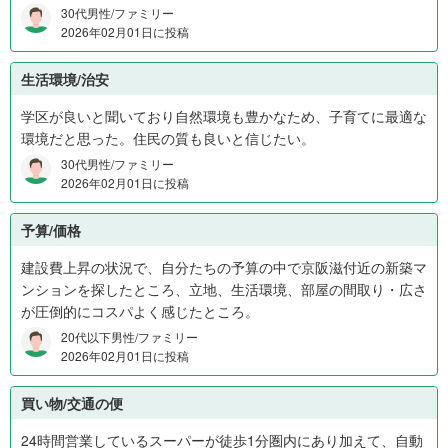
万
30代男性/ファミリー
円
2026年02月01日に投稿
か
ら
生活環境/治安
1
,
学区が良いと聞いており自然環境も豊かなため、子育てに最適な
0
環境だと思った。住民の質も良いと信じたい。
0
30代男性/ファミリー
0
2026年02月01日に投稿
万
円
予算/価格
2
建設費上昇の状況で、自分たちの予算の中で京阪滋付近の新築マ
7
ンションを探したところ、立地、生活環境、部屋の間取り・広さ
%
が圧倒的にコスパよく感じたところ。
、
1
20代以下男性/ファミリー
,
2026年02月01日に投稿
0
0
買い物/交通の便
0
24時間営業しているスーパーが徒歩1分圏内にあり加えて、自動
万