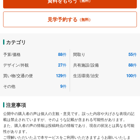
資料をもらう
（無料）
見学予約する
（無料）
カテゴリ
予算/価格
88
件
間取り
55
件
デザイン/外観
27
件
共有施設/設備
88
件
買い物/交通の便
129
件
生活環境/治安
100
件
その他
9
件
注意事項
公開中の購入者の声は個人の主観・意見です。誤った内容や大げさな表現の記
載は禁止されていますが、そのような記載が含まれる可能性があります。
また、購入者の声の情報は投稿時点の情報であり、現在の状況とは異なる可能
性があります。
ご理解いただいた上で本サービスをご利用いただきますようお願いいたしま