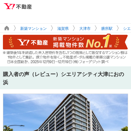
新築マンション
滋賀県
大津市
膳所駅
シエ
購入者の声（レビュー）シエリアシティ大津におの
浜