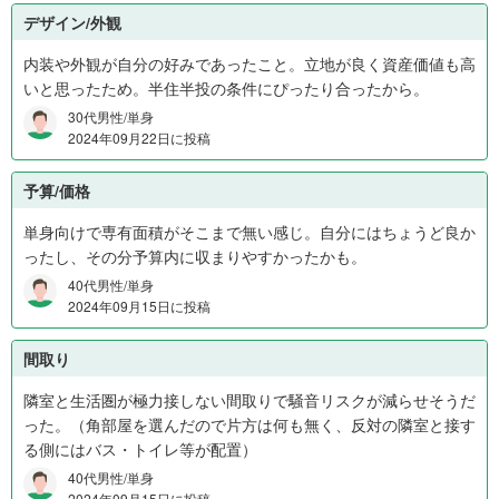
デザイン/外観
内装や外観が自分の好みであったこと。立地が良く資産価値も高
いと思ったため。半住半投の条件にぴったり合ったから。
30代男性/単身
2024年09月22日に投稿
予算/価格
単身向けで専有面積がそこまで無い感じ。自分にはちょうど良か
ったし、その分予算内に収まりやすかったかも。
40代男性/単身
2024年09月15日に投稿
間取り
隣室と生活圏が極力接しない間取りで騒音リスクが減らせそうだ
った。（角部屋を選んだので片方は何も無く、反対の隣室と接す
る側にはバス・トイレ等が配置）
40代男性/単身
2024年09月15日に投稿