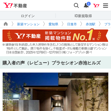
Yahoo!不動産
検索
通知
i
ログイン
ID新規取得
新築マンション
愛知県
日進市
赤池駅
プラ
購入者の声（レビュー）プラセシオン赤池ヒルズ