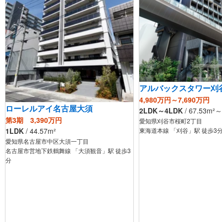
アルバックスタワー刈
4,980万円～7,690万円
ローレルアイ名古屋大須
2LDK～4LDK
/
67.53
m²
～
第3期 3,390万円
愛知県刈谷市桜町2丁目
東海道本線 「刈谷」駅 徒歩3
1LDK
/
44.57
m²
愛知県名古屋市中区大須一丁目
名古屋市営地下鉄鶴舞線 「大須観音」駅 徒歩3
分