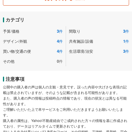
カテゴリ
予算/価格
3
件
間取り
3
件
デザイン/外観
4
件
共有施設/設備
1
件
買い物/交通の便
4
件
生活環境/治安
3
件
その他
0
件
注意事項
公開中の購入者の声は個人の主観・意見です。誤った内容や大げさな表現の記
載は禁止されていますが、そのような記載が含まれる可能性があります。
また、購入者の声の情報は投稿時点の情報であり、現在の状況とは異なる可能
性があります。
ご理解いただいた上で本サービスをご利用いただきますようお願いいたしま
す。
購入者の属性は、Yahoo!不動産経由でご成約された方々の情報を基に作成され
ており、データはリアルタイムで更新されています。
AIによる出力結果についてLINEヤフーは、その信頼性、正確性、最新性、完全