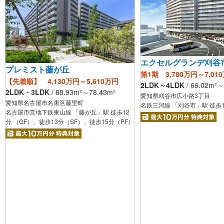
エクセルグランデ刈谷
プレミスト藤が丘
第1期 3,780万円～7,01
【先着順】 4,130万円～5,610万円
2LDK～4LDK
/
66.02
m²
～
2LDK・3LDK
/
68.93
m²
～78.43
m²
愛知県刈谷市広小路3丁目
愛知県名古屋市名東区藤里町
名鉄三河線 「刈谷市」駅 徒歩
名古屋市営地下鉄東山線 「藤が丘」駅 徒歩12
分 （GF）、徒歩13分（SF）、徒歩15分（PF）