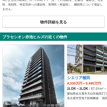
性、有効性、特定目的への適合性、有用性（有益性）、継続性について保証し
ません。
物件詳細を見る
プラセシオン赤池ヒルズの近くの物件
シエリア植田
4,330万円～5,490万円
2LDK～3LDK
/
57.01
m²
～
愛知県名古屋市天白区植田3丁
名古屋市営地下鉄鶴舞線 「植田