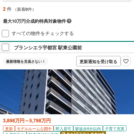
2
件
（新着
0
件）
最大10万円分成約特典対象物件
対象の新築マンションご成約で最大10万円相当のPayPayポイント※もら
すべての物件をチェックする
える！毎月先着2,000名様（成約報告順）ご成約後に契約書アップロード
＋アンケート回答が必要です。
ブランシエラ宇都宮 駅東公園前
プレゼントの詳細を見る
付与上限等条件あり。出金・譲渡不可。
更新通知を受け取る
最新情報を
見逃さない！
閉じる
3,898万円～5,798万円
更新
即入居可
駅徒歩5分以内
子育て充実
モデルルーム公開中