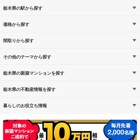
栃木県の駅から探す
価格から探す
烏山線
烏山線すべての駅
4,000万円以下（4）
（2）
5,000万円以下（5）
間取りから探す
宇都宮
6,000万円以下（8）
1LDK（0）
（2）
7,000万円以下（8）
2LDK（5）
その他のテーマから探す
8,000万円以下（8）
3LDK（9）
即入居可能
宇都宮ライトレール
1億円以上（0）
4LDK以上（5）
栃木県の新築マンションを探す
宇都宮ライトレールすべての駅
（2）
一人暮らし、DINKS
路線・駅から探す
地域から探す
栃木県の不動産情報を探す
東宿郷
駅東公園前
（1）
（1）
広さ100m²以上
通勤時間から探す
不動産・住宅
予算から探す
賃貸住宅
暮らしのお役立ち情報
駐車場100％完備
不動産会社から探す
新築マンション
マンションカタログ
地図から探す
中古マンション
教えて！住まいの先生
エコマンション
特集から探す
新築一戸建て
テーマから探す
中古一戸建て