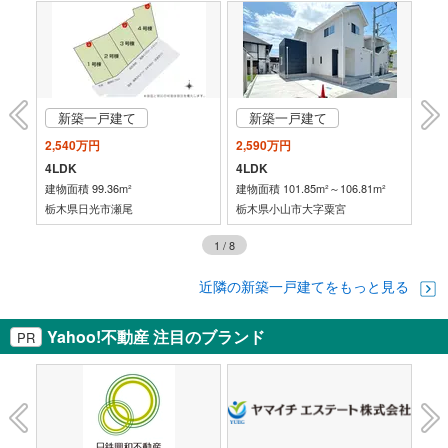
新築一戸建て
新築一戸建て
2,540万円
2,590万円
2,
4LDK
4LDK
4L
²
建物面積 99.36m²
建物面積 101.85m²～106.81m²
建物
栃木県日光市瀬尾
栃木県小山市大字粟宮
栃
1
/
8
近隣の新築一戸建てをもっと見る
Yahoo!不動産 注目のブランド
PR