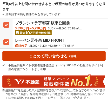
を
平均6件以上お問い合わせするとご希望の物件が見つかりやすくなり
マ
ます
イ
資料請求可能な物件のみを表示しています
ペ
ー
ブランシエラ宇都宮 駅東公園前
ジ
3,898万円～5,798万円
3LDK～4LDK / 76.88m²～84.11m²
に
保
レーベン元今泉 MID FRONT
存
価格未定
2LDK・3LDK / 63.59m²～78.65m²
す
る
まとめて問い合わせる
（無料）
不動産情報サイト事業者連絡協議会（RSC）2018年 不動産情報サイト利
用者意識アンケートより引用