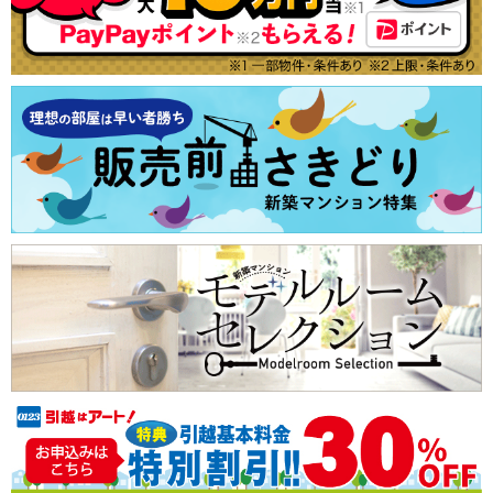
南向きのマンション
ランキングから探す
注文住宅
購入者の声から探す
土地
小さい子供がいても安心
売却査定
子育てにやさしい環境
ショッピングセンター至近
ペット可