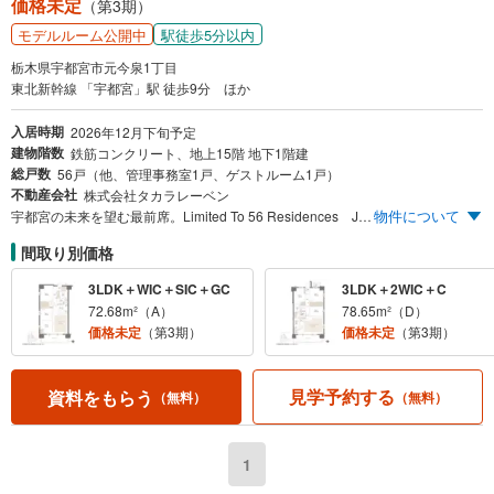
価格未定
（第3期）
駅徒歩5分以内
モデルルーム公開中
栃木県宇都宮市元今泉1丁目
東北新幹線 「宇都宮」駅 徒歩9分 ほか
入居時期
2026年12月下旬予定
建物階数
鉄筋コンクリート、地上15階 地下1階建
総戸数
56戸（他、管理事務室1戸、ゲストルーム1戸）
不動産会社
株式会社タカラレーベン
物件について
宇都宮の未来を望む最前席。Limited To 56 Residences JR「宇都宮」駅徒歩9分 「元今泉」に憧憬を纏うデザインレジデンス、誕生。元今泉アドレス 「今泉小学校」近接（徒歩4分/290m） 地上15階建・全56邸 プライベートガーデン・ゲストルーム設置 平均専有面積70m²超・全邸3LDK
間取り別価格
3LDK＋WIC＋SIC＋GC
3LDK＋2WIC＋C
72.68m²（A）
78.65m²（D）
価格未定
（第3期）
価格未定
（第3期）
見学予約する
資料をもらう
（無料）
（無料）
1