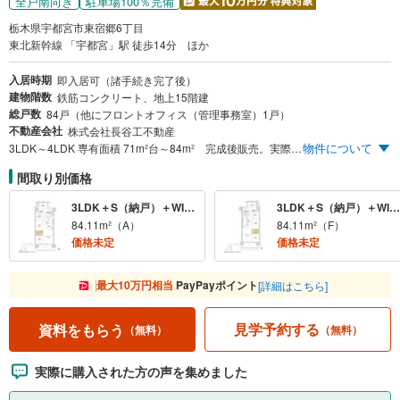
全戸南向き
駐車場100％完備
栃木県宇都宮市東宿郷6丁目
東北新幹線 「宇都宮」駅 徒歩14分 ほか
入居時期
即入居可（諸手続き完了後）
建物階数
鉄筋コンクリート、地上15階建
総戸数
84戸（他にフロントオフィス（管理事務室）1戸）
不動産会社
株式会社長谷工不動産
物件について
3LDK～4LDK 専有面積 71m²台～84m² 完成後販売。実際の住戸をご覧いただけます。 再開発で進化する駅東口エリア 宇都宮駅東口5分（上り）4分（下り）※ 毎日のお買物に便利な商業施設が身近「かましんカルナ」近接 開放感あふれる全戸南向き配棟 3LDK～4LDK専有面積 約71m²～84m² 快適なカーライフをサポートする駐車場100％ ※LRT利用、「宇都宮駅東口」停留場～「駅東公園前」停留場間の所要時間
間取り別価格
3LDK＋S（納戸）＋WIC＋N・4LDK＋WIC＋N
3LDK＋S（納戸）＋WIC＋N
84.11m²（A）
84.11m²（F）
価格未定
価格未定
最大10万円相当
PayPayポイント
[詳細はこちら]
見学予約する
資料をもらう
（無料）
（無料）
実際に購入された方の声を集めました