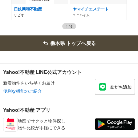
日鉄興和不動産
ヤマイチエステート
阪
ディアナガーデン、 ディアナコート、 ピアース
リビオ
ユニハイム
ジ
1
/
6
栃木県 トップへ戻る
Yahoo!不動産 LINE公式アカウント
新着物件をいち早くお届け！
友だち追加
便利な機能のご紹介
Yahoo!不動産 アプリ
地図でサクッと物件探し
物件比較が手軽にできる