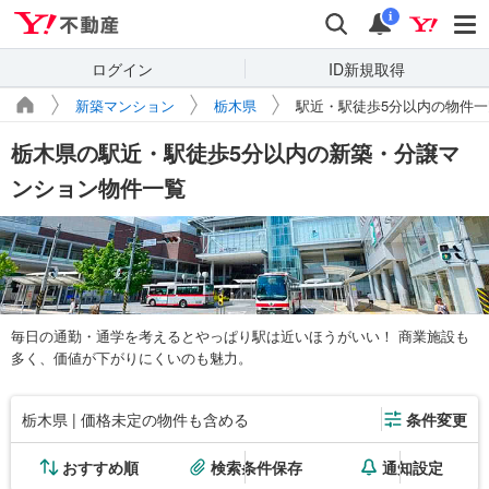
Yahoo!不動産
検索
通知
i
ログイン
ID新規取得
新築マンション
栃木県
駅近・駅徒歩5分以内の物件一
栃木県の駅近・駅徒歩5分以内の新築・分譲マ
ンション物件一覧
毎日の通勤・通学を考えるとやっぱり駅は近いほうがいい！ 商業施設も
多く、価値が下がりにくいのも魅力。
栃木県 | 価格未定の物件も含める
条件変更
おすすめ順
検索条件保存
通知設定