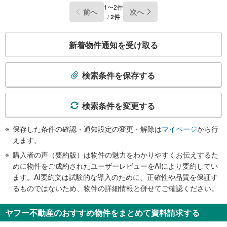
1〜2件
前へ
次へ
/
2件
こ
新着物件通知を受け取る
の
検
索
検索条件を保存する
条
件
で
検索条件を変更する
通
知
保存した条件の確認・通知設定の変更・解除は
マイページ
から行
を
えます。
受
購入者の声（要約版）は物件の魅力をわかりやすくお伝えするた
け
めに物件をご成約されたユーザーレビューをAIにより要約してい
取
ます。AI要約文は試験的な導入のために、正確性や品質を保証す
る
るものではないため、物件の詳細情報と併せてご確認ください。
・
条
ヤフー不動産のおすすめ物件をまとめて資料請求する
件