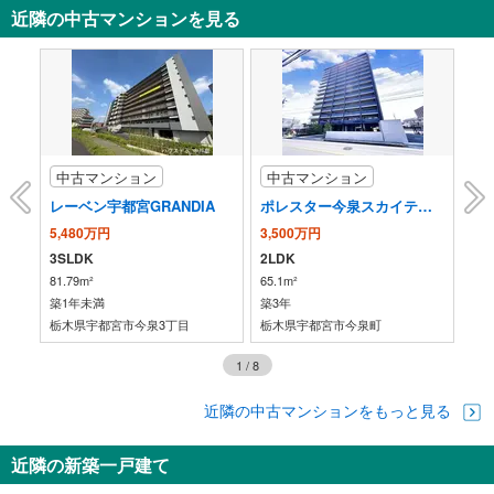
近隣の中古マンションを見る
中古マンション
中古マンション
中
レーベン宇都宮GRANDIA
ポレスター今泉スカイテラス
プ
5,480万円
3,500万円
6,
3SLDK
2LDK
3L
81.79m²
65.1m²
73.
築1年未満
築3年
築5
栃木県宇都宮市今泉3丁目
栃木県宇都宮市今泉町
栃
1
/
8
近隣の中古マンションをもっと見る
近隣の新築一戸建て