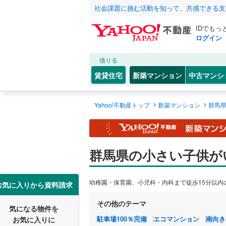
社会課題に挑む活動を知って、共感できる支
IDでもっ
ログイン
借りる
賃貸住宅
新築マンション
中古マンシ
>
>
Yahoo!不動産トップ
新築マンション
群馬
群馬県の小さい子供が
幼稚園・保育園、小児科・内科まで徒歩15分以内
お気に入りから資料請求
その他のテーマ
気になる物件を
駐車場100％完備
エコマンション
南向き
お気に入りに