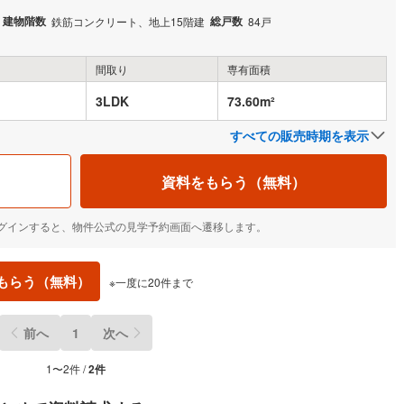
建物階数
総戸数
鉄筋コンクリート、地上15階建
84戸
間取り
専有面積
3LDK
73.60m²
すべての販売時期を表示
資料をもらう（無料）
IDでログインすると、物件公式の見学予約画面へ遷移します。
もらう（無料）
※一度に20件まで
前へ
1
次へ
1〜2件 /
2件