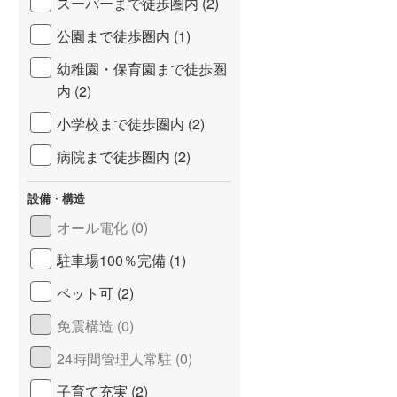
スーパーまで徒歩圏内 (2)
公園まで徒歩圏内 (1)
幼稚園・保育園まで徒歩圏
内 (2)
小学校まで徒歩圏内 (2)
病院まで徒歩圏内 (2)
設備・構造
オール電化 (0)
産業
三井不動産レジデンシャル
モリモト
駐車場100％完備 (1)
レス、 グランドパ
パークコート、 パークタワ
ディアナガーデン、 
ー、 パークホームズ
コート、 ピアース
ペット可 (2)
免震構造 (0)
24時間管理人常駐 (0)
子育て充実 (2)