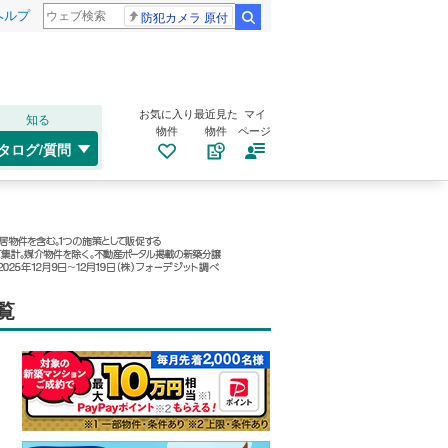
ヘルプ
防犯カメラ 原付
検索
お気に入り
最近見た
マイ
知る
物件
物件
ページ
タログ/質問
覧