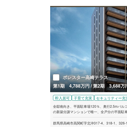
ポレスター高崎テラス
即入居可
子育て充実
セキュリティー充
全邸南向き、平面駐車場120％、奥行2.5mバルコニー。ゆとりある
の新築分譲マンションで唯一、全戸分の平面駐
（2024年6月25日現在）