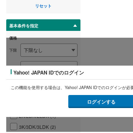
を
リセット
マ
イ
ペ
基本条件を指定
ー
ジ
価格
に
保
下限
存
す
る
上限
Yahoo! JAPAN IDでのログイン
価格未定の物件も含める
この機能を使用する場合は、Yahoo! JAPAN IDでのログインが
間取り
ログインする
1R/1K/1DK/1LDK (0)
2K/2DK/2LDK (1)
3K/3DK/3LDK (2)