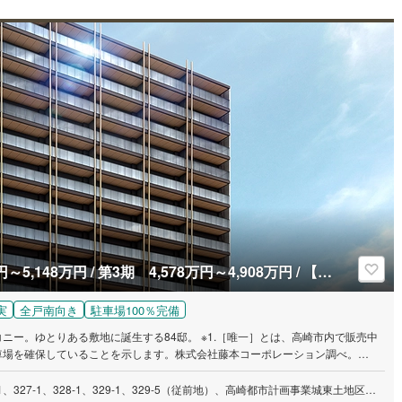
第1期 4,788万円 / 第2期 3,688万円～5,148万円 / 第3期 4,578万円～4,908万円 / 【先着順】 4,618万円～4,948万円
実
全戸南向き
駐車場100％完備
敷地に誕生する84邸。 ※1.［唯一］とは、高崎市内で販売中
車場を確保していることを示します。株式会社藤本コーポレーション調べ。
群馬県高崎市高関町字北沖317-4、318-1、326-1、327-1、328-1、329-1、329-5（従前地）、高崎都市計画事業城東土地区画整理事業120街区（仮換地）