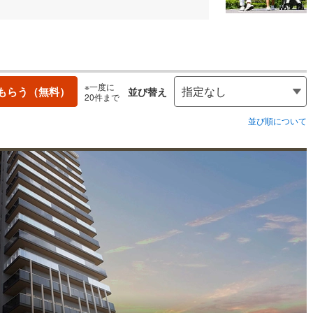
※一度に
もらう（無料）
並び替え
20件まで
並び順について