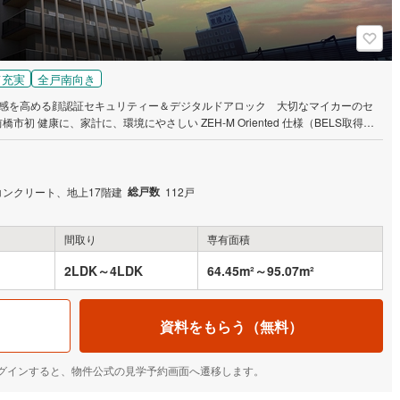
て充実
全戸南向き
安心感を高める顔認証セキュリティー＆デジタルドアロック 大切なマイカーのセ
 健康に、家計に、環境にやさしい ZEH-M Oriented 仕様（BELS取得
総戸数
コンクリート、地上17階建
112戸
間取り
専有面積
2LDK～4LDK
64.45m²～95.07m²
資料をもらう（無料）
IDでログインすると、物件公式の見学予約画面へ遷移します。