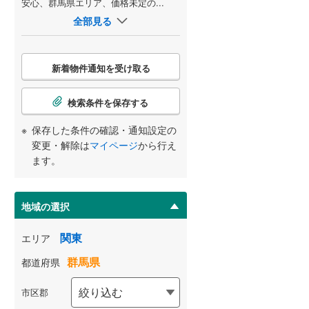
安心、群馬県エリア、価格未定の...
全部見る
こ
新着物件通知を受け取る
の
検
索
検索条件を保存する
条
件
保存した条件の確認・通知設定の
で
変更・解除は
マイページ
から行え
通
ます。
知
を
受
地域の選択
け
取
関東
エリア
る
群馬県
都道府県
・
条
市区郡
件