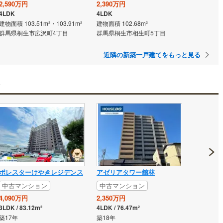
2,590万円
2,390万円
4LDK
4LDK
建物面積 103.51m²・103.91m²
建物面積 102.68m²
群馬県桐生市広沢町4丁目
群馬県桐生市相生町5丁目
近隣の新築一戸建てをもっと見る
ン
ポレスターけやきレジデンス
アゼリアタワー館林
中古マンション
中古マンション
4,090万円
2,350万円
3LDK / 83.12m²
4LDK / 76.47m²
築17年
築18年