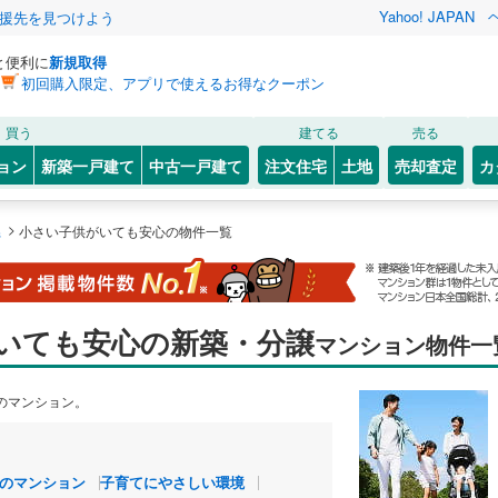
Yahoo! JAPAN
援先を見つけよう
と便利に
新規取得
初回購入限定、アプリで使えるお得なクーポン
買う
建てる
売る
ョン
新築一戸建て
中古一戸建て
注文住宅
土地
売却査定
カ
>
県
小さい子供がいても安心の物件一覧
いても安心の新築・分譲
マンション物件一
のマンション。
のマンション
子育てにやさしい環境