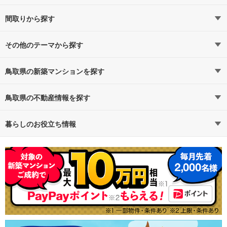
因美線すべての駅
4,000万円以下（1）
（1）
5,000万円以下（1）
間取りから探す
鳥取
6,000万円以下（1）
1LDK（0）
（1）
7,000万円以下（1）
2LDK（1）
その他のテーマから探す
8,000万円以下（1）
3LDK（1）
駐車場100％完備
1億円以上（0）
4LDK以上（1）
鳥取県の新築マンションを探す
一人暮らし、DINKS
路線・駅から探す
地域から探す
鳥取県の不動産情報を探す
エコマンション
通勤時間から探す
不動産・住宅
予算から探す
賃貸住宅
暮らしのお役立ち情報
ペット可
不動産会社から探す
新築マンション
マンションカタログ
地図から探す
中古マンション
教えて！住まいの先生
小さい子供がいても安心
特集から探す
新築一戸建て
テーマから探す
中古一戸建て
ランキングから探す
注文住宅
購入者の声から探す
土地