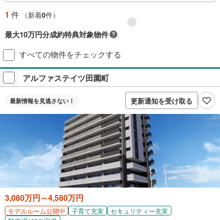
1
件
（新着
0
件）
最大10万円分成約特典対象物件
対象の新築マンションご成約で最大10万円相当のPayPayポイント※もら
すべての物件をチェックする
える！毎月先着2,000名様（成約報告順）ご成約後に契約書アップロード
＋アンケート回答が必要です。
アルファステイツ田園町
プレゼントの詳細を見る
付与上限等条件あり。出金・譲渡不可。
更新通知を受け取る
最新情報を
見逃さない！
閉じる
3,080万円～4,580万円
子育て充実
セキュリティー充実
モデルルーム公開中