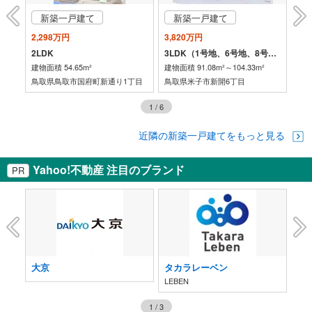
新築一戸建て
新築一戸建て
2,298万円
3,820万円
2,
1階:LDK16.5帖・和室6帖・洋室8帖・洋室6.5帖・洋室6帖
2LDK
3LDK（1号地、6号地、8号地、11号地）
建物面積 54.65m²
建物面積 91.08m²～104.33m²
建物
鳥取県鳥取市国府町新通り1丁目
鳥取県米子市新開6丁目
鳥
1
/
6
近隣の新築一戸建てをもっと見る
Yahoo!不動産 注目のブランド
PR
大京
タカラレーベン
第
LEBEN
グ
1
/
3