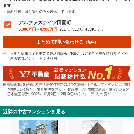
マ
ます
イ
資料請求可能な物件のみを表示しています
ペ
ー
アルファステイツ田園町
ジ
3,080万円～4,580万円
2LDK、3LDK、4LDK / 59.33m²～80.05m²
に
保
まとめて問い合わせる
（無料）
存
す
不動産情報サイト事業者連絡協議会（RSC）2018年 不動産情報サイト利
用者意識アンケートより引用
る
近隣の中古マンションを見る