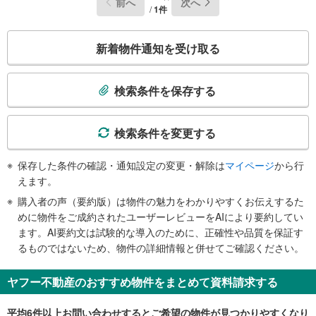
前へ
次へ
/
1件
こ
新着物件通知を受け取る
の
検
索
検索条件を保存する
条
件
で
検索条件を変更する
通
知
保存した条件の確認・通知設定の変更・解除は
マイページ
から行
を
えます。
受
購入者の声（要約版）は物件の魅力をわかりやすくお伝えするた
け
めに物件をご成約されたユーザーレビューをAIにより要約してい
取
ます。AI要約文は試験的な導入のために、正確性や品質を保証す
る
るものではないため、物件の詳細情報と併せてご確認ください。
・
条
ヤフー不動産のおすすめ物件をまとめて資料請求する
件
を
平均6件以上お問い合わせするとご希望の物件が見つかりやすくなり