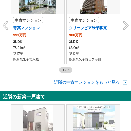
中古マンション
中古マンション
中
青葉マンション
クリーンピア米子駅東
999万円
980万円
13
3LDK
3LDK
2L
78.04m²
63.0m²
61.
築47年
築33年
築3
鳥取県米子市米原
鳥取県米子市目久美町
鳥
1
/
7
近隣の中古マンションをもっと見る
近隣の新築一戸建て