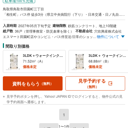
駐車場100％完備
鳥取県鳥取市田園町三丁目
「相生町」バス停 徒歩3分（県立中央病院行（下り）・日本交通・日ノ丸自... ほか
入居時期
建物階数
2027年05月下旬予定
鉄筋コンクリート、地上10階建
総戸数
不動産会社
36戸（管理事務室・防災倉庫を除く）
穴吹興産株式会社
物件について
エスマート田園町店やコンビニ・バス停至近/日常のショッピングも通勤・通学もスムーズな田園町エリアに新築分譲マンション誕生 2LDK（59.33m²）3,080万円～ 敷地内駐車場100％超確保/2台目駐車可/月額使用料1台目0円～ 城北小（裏門/約480m）・北中（正門/約1,070m）学校区
間取り別価格
3LDK＋ウォークインクロゼット
3LDK＋ ウォークインクロゼット
71.52m²（A）
68.88m²（B）
価格未定
価格未定
見学予約する
資料をもらう
（無料）
（無料）
見学予約ボタンを押し、Yahoo! JAPAN IDでログインすると、物件公式の見
学予約画面へ遷移します。
1
1〜1件