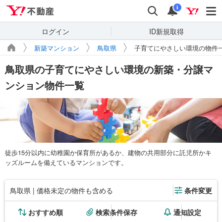
Yahoo!不動産
検索
通知
i
ログイン
ID新規取得
新築マンション
鳥取県
子育てにやさしい環境の物件
鳥取県の子育てにやさしい環境の新築・分譲マ
ンション物件一覧
徒歩15分以内に幼稚園か保育所があるか、建物の共用部分に託児所かキ
ッズルームを備えているマンションです。
鳥取県 | 価格未定の物件も含める
条件変更
おすすめ順
検索条件保存
通知設定