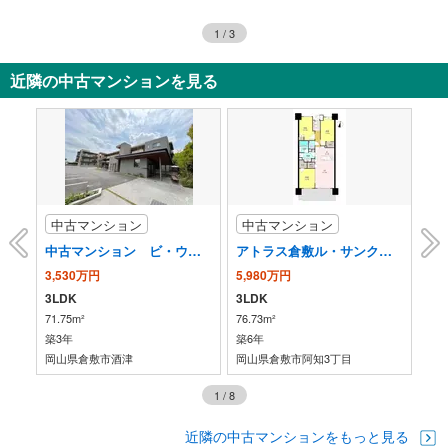
1
/
3
近隣の中古マンションを見る
中古マンション
中古マンション
中
中古マンション ビ・ウェル酒津公園グリーンコート 3F
アトラス倉敷ル・サンク 7階
ア
3,530万円
5,980万円
3,
3LDK
3LDK
4L
71.75m²
76.73m²
118
築3年
築6年
築2
岡山県倉敷市酒津
岡山県倉敷市阿知3丁目
岡
1
/
8
近隣の中古マンションをもっと見る