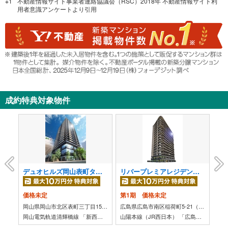
不動産情報サイト事業者連絡協議会（RSC）2018年 不動産情報サイト利
用者意識アンケートより引用
成約特典対象物件
デュオヒルズ岡山表町タワー
リバープレミアレジデンス 広島
パ
価格未定
第1期 価格未定
5,
広島県広島市中区千田町1丁目2-8（地番）
岡山県岡山市北区表町三丁目15番101（地番）
広島県広島市南区稲荷町5-21（地番）
広島電鉄宇品線 「鷹野橋」駅 徒歩2分
岡山電気軌道清輝橋線 「新西大寺町筋」駅 徒歩1分
山陽本線（JR西日本） 「広島」駅 徒歩8分