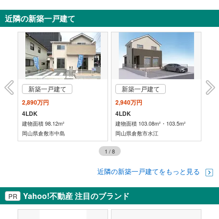
近隣の新築一戸建て
新築一戸建て
新築一戸建て
2,890万円
2,940万円
3,
4LDK
4LDK
4L
建物面積 98.12m²
建物面積 103.08m²・103.5m²
建物
岡山県倉敷市中島
岡山県倉敷市水江
岡
1
/
8
近隣の新築一戸建てをもっと見る
Yahoo!不動産 注目のブランド
PR