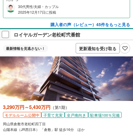
30代男性/夫婦・カップル
2025年12月17日に投稿
購入者の声（レビュー）45件をもっと見る
ロイヤルガーデン老松町弐番館
更新通知を受け取る
最新情報を
見逃さない！
3,290万円～5,430万円
（第1期）
子育て充実
全戸南向き
駐車場100％完備
モデルルーム公開中
岡山県倉敷市老松町四丁目
山陽本線（JR西日本） 「倉敷」駅 徒歩16分 ほか