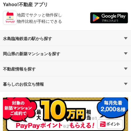
Yahoo!不動産 アプリ
地図でサクッと物件探し
物件比較が手軽にできる
水島臨海鉄道の駅から探す
岡山県の新築マンションを探す
水島臨海鉄道
水島臨海鉄道すべての駅
路線・駅から探す
（2）
地域から探す
不動産情報を探す
倉敷市
通勤時間から探す
不動産・住宅
（2）
予算から探す
賃貸住宅
暮らしのお役立ち情報
不動産会社から探す
新築マンション
マンションカタログ
地図から探す
中古マンション
教えて！住まいの先生
特集から探す
新築一戸建て
テーマから探す
中古一戸建て
ランキングから探す
注文住宅
購入者の声から探す
土地