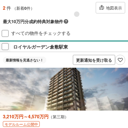
2
件
地図表示
（新着
0
件）
最大10万円分成約特典対象物件
対象の新築マンションご成約で最大10万円相当のPayPayポイント※もら
すべての物件をチェックする
える！毎月先着2,000名様（成約報告順）ご成約後に契約書アップロード
＋アンケート回答が必要です。
ロイヤルガーデン倉敷駅東
プレゼントの詳細を見る
付与上限等条件あり。出金・譲渡不可。
更新通知を受け取る
最新情報を
見逃さない！
閉じる
3,210万円～4,570万円
（第三期）
モデルルーム公開中