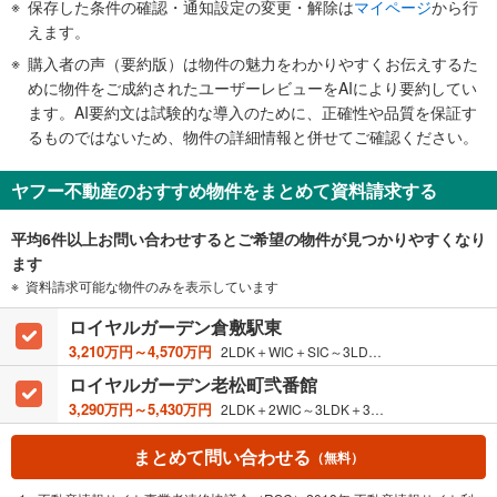
知
保存した条件の確認・通知設定の変更・解除は
マイページ
から行
を
えます。
受
購入者の声（要約版）は物件の魅力をわかりやすくお伝えするた
け
めに物件をご成約されたユーザーレビューをAIにより要約してい
取
ます。AI要約文は試験的な導入のために、正確性や品質を保証す
る
るものではないため、物件の詳細情報と併せてご確認ください。
・
条
ヤフー不動産のおすすめ物件をまとめて資料請求する
件
を
平均6件以上お問い合わせするとご希望の物件が見つかりやすくなり
マ
ます
イ
資料請求可能な物件のみを表示しています
ペ
ー
ロイヤルガーデン倉敷駅東
ジ
3,210万円～4,570万円
2LDK＋WIC＋SIC～3LDK＋2WIC＋SIC / 58.00m²～81.52m²
に
ロイヤルガーデン老松町弐番館
保
3,290万円～5,430万円
2LDK＋2WIC～3LDK＋3WIC＋SIC / 67.00m²～81.67m²
存
す
まとめて問い合わせる
（無料）
る