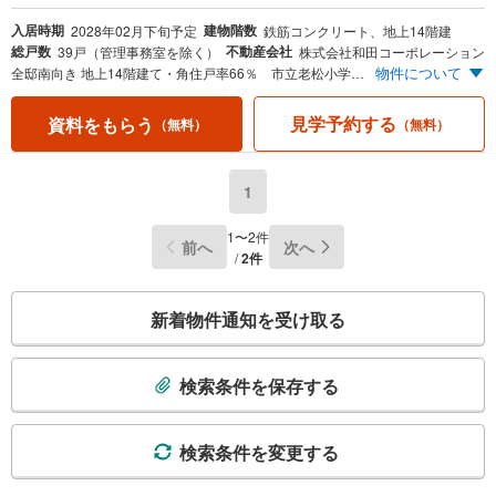
入居時期
建物階数
2028年02月下旬予定
鉄筋コンクリート、地上14階建
総戸数
不動産会社
39戸（管理事務室を除く）
株式会社和田コーポレーション
物件について
全邸南向き 地上14階建て・角住戸率66％ 市立老松小学校 徒歩8分（600m）市立西中学校区 平面駐車場率150％超 全39戸に対して63台分の駐車スペースを確保 EV充電対応区画あり 暮らしに、未来に優しい ZEH-M Oriented（ゼッチ・M・オリエンテッド）取得予定
見学予約する
資料をもらう
（無料）
（無料）
1
1〜2件
前へ
次へ
/
2件
こ
新着物件通知を受け取る
の
検
索
検索条件を保存する
条
件
で
検索条件を変更する
通