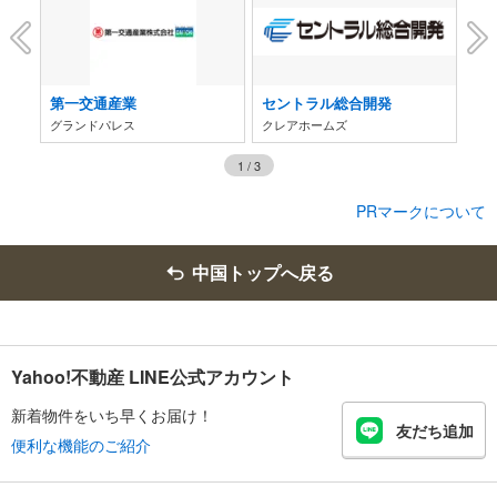
第一交通産業
セントラル総合開発
三
グランドパレス
クレアホームズ
パ
1
/
3
PRマークについて
中国トップへ戻る
Yahoo!不動産 LINE公式アカウント
新着物件をいち早くお届け！
友だち追加
便利な機能のご紹介