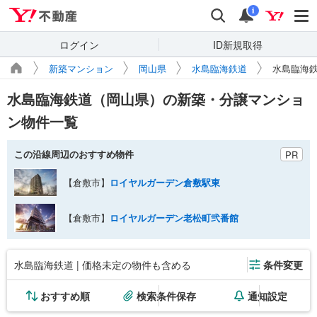
Yahoo!不動産
検索
通知
i
ログイン
ID新規取得
新築マンション
岡山県
水島臨海鉄道
水島臨海
水島臨海鉄道（岡山県）の新築・分譲マンショ
ン物件一覧
この沿線周辺のおすすめ物件
PR
【倉敷市】
ロイヤルガーデン倉敷駅東
【倉敷市】
ロイヤルガーデン老松町弐番館
水島臨海鉄道 | 価格未定の物件も含める
条件変更
おすすめ順
検索条件保存
通知設定