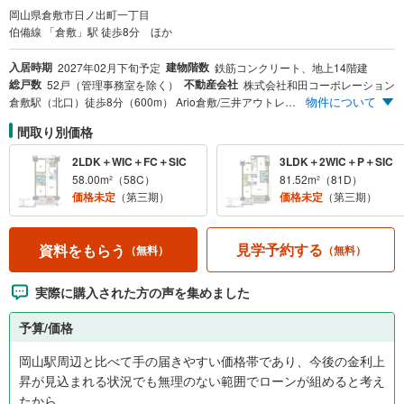
岡山県倉敷市日ノ出町一丁目
伯備線 「倉敷」駅 徒歩8分 ほか
入居時期
建物階数
2027年02月下旬予定
鉄筋コンクリート、地上14階建
総戸数
不動産会社
52戸（管理事務室を除く）
株式会社和田コーポレーション
物件について
倉敷駅（北口）徒歩8分（600m） Ario倉敷/三井アウトレットパーク倉敷 大型商業施設も徒歩10分圏内 市立万寿小学校 徒歩3分（230m） 市立東中学校区 駐車場率100％超 全52戸に対して61台分の駐車スペースを確保 EV充電対応区画あり 暮らしに、未来に優しい ZEH-M Oriented 取得予定
間取り別価格
2LDK＋WIC＋FC＋SIC
3LDK＋2WIC＋P＋SIC
58.00m²（58C）
81.52m²（81D）
価格未定
（第三期）
価格未定
（第三期）
見学予約する
資料をもらう
（無料）
（無料）
実際に購入された方の声を集めました
予算/価格
岡山駅周辺と比べて手の届きやすい価格帯であり、今後の金利上
昇が見込まれる状況でも無理のない範囲でローンが組めると考え
たから