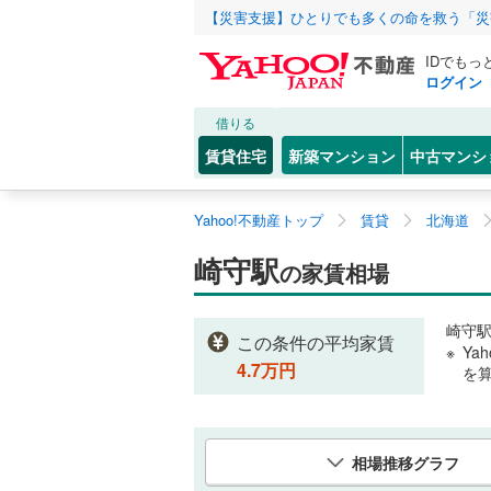
【災害支援】ひとりでも多くの命を救う「災
IDでもっ
ログイン
借りる
賃貸住宅
新築マンション
中古マンシ
Yahoo!不動産トップ
賃貸
北海道
崎守駅
の家賃相場
崎守
この条件の平均家賃
Ya
4.7
万円
を
相場推移グラフ