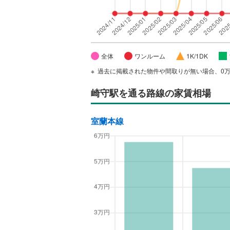
全体
ワンルーム
1K/1DK
過去に掲載された物件や間取りが無い場合、0
崎守駅
を通る路線の家賃相場
室蘭本線