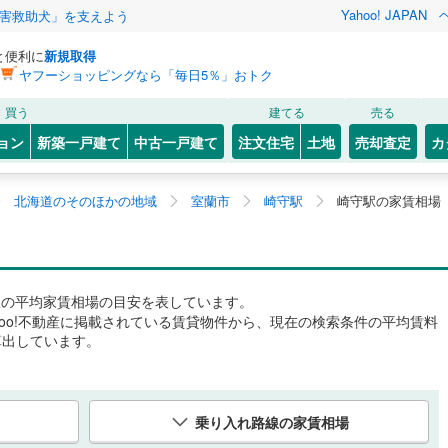
Yahoo! JAPAN
害救助犬」を支えよう
と便利に
新規取得
ヤフーショッピングなら「毎日5％」おトク
買う
建てる
売る
ョン
新築一戸建て
中古一戸建て
注文住宅
土地
売却査定
カ
北海道のそのほかの地域
室蘭市
崎守駅
崎守駅の家賃相場
駅
の平均家賃相場の目安を表しています。
hoo!不動産に掲載されている賃貸物件から、現在の検索条件の平均賃料
算出しています。
乗り入れ路線の家賃相場