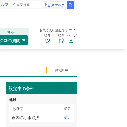
ヘルプ
ビスマルク
検索
お気に入り
最近見た
マイ
知る
物件
物件
ページ
タログ/質問
新着
0
件
設定中の条件
地域
変更
北海道
変更
市区町村 未選択