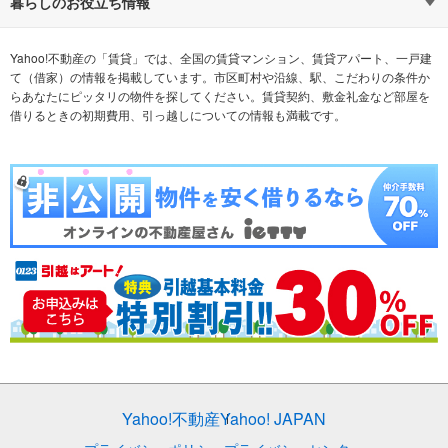
通勤時間から探す
不動産・住宅
家賃相場から探す
賃貸住宅
暮らしのお役立ち情報
不動産会社から探す
新築マンション
マンションカタログ
希望の条件から探す
中古マンション
教えて！住まいの先生
Yahoo!不動産の「賃貸」では、全国の賃貸マンション、賃貸アパート、一戸建
て（借家）の情報を掲載しています。市区町村や沿線、駅、こだわりの条件か
らあなたにピッタリの物件を探してください。賃貸契約、敷金礼金など部屋を
テーマから探す
新築一戸建て
ランキングから探す
中古一戸建て
借りるときの初期費用、引っ越しについての情報も満載です。
注文住宅
土地
売却査定
Yahoo!不動産
Yahoo! JAPAN