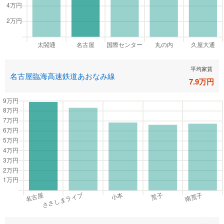
平均家賃
名古屋臨海高速鉄道あおなみ線
7.9
万円