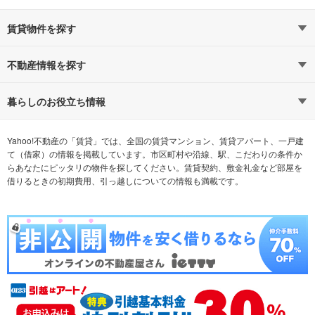
賃貸物件を探す
路線・駅から探す
地域から探す
不動産情報を探す
通勤時間から探す
不動産・住宅
家賃相場から探す
賃貸住宅
暮らしのお役立ち情報
不動産会社から探す
新築マンション
マンションカタログ
希望の条件から探す
中古マンション
教えて！住まいの先生
Yahoo!不動産の「賃貸」では、全国の賃貸マンション、賃貸アパート、一戸建
て（借家）の情報を掲載しています。市区町村や沿線、駅、こだわりの条件か
らあなたにピッタリの物件を探してください。賃貸契約、敷金礼金など部屋を
テーマから探す
新築一戸建て
ランキングから探す
中古一戸建て
借りるときの初期費用、引っ越しについての情報も満載です。
注文住宅
土地
売却査定