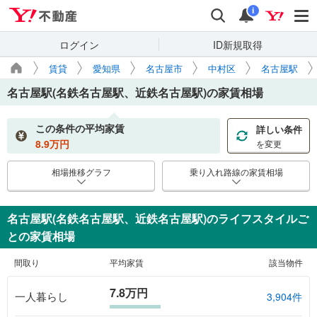
Yahoo!不動産
検索
通知
i
ログイン
ID新規取得
賃貸
愛知県
名古屋市
中村区
名古屋駅
名古屋駅(名鉄名古屋駅、近鉄名古屋駅)
の家賃相場
この条件の平均家賃
詳しい条件
8.9
万円
を変更
相場推移グラフ
乗り入れ路線の家賃相場
名古屋駅(名鉄名古屋駅、近鉄名古屋駅)のライフスタイルご
との家賃相場
間取り
平均家賃
該当物件
7.8万円
一人暮らし
3,904件