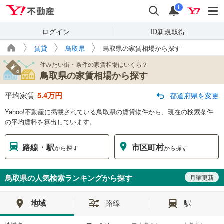
Yahoo!不動産
検索
通知
i
ログイン
ID新規取得
賃貸
鳥取県
鳥取県の家賃相場から探す
住みたい街・条件の家賃相場はいくら？
鳥取県の家賃相場から探す
平均家賃
5.4
万円
都道府県を変更
Yahoo!不動産に掲載されている鳥取県の賃貸物件から、現在の検索条件
の平均賃料を算出しています。
路線・駅
市区町村
から探す
から探す
鳥取県の
人気検索ランキングから探す
月曜更新
地域
路線
駅