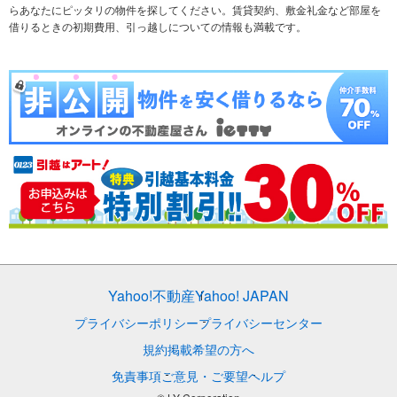
らあなたにピッタリの物件を探してください。賃貸契約、敷金礼金など部屋を
テーマから探す
新築一戸建て
ランキングから探す
中古一戸建て
借りるときの初期費用、引っ越しについての情報も満載です。
注文住宅
土地
売却査定
Yahoo!不動産
Yahoo! JAPAN
プライバシーポリシー
プライバシーセンター
規約
掲載希望の方へ
免責事項
ご意見・ご要望
ヘルプ