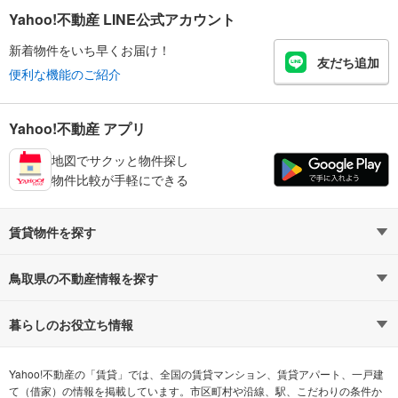
Yahoo!不動産 LINE公式アカウント
新着物件をいち早くお届け！
友だち追加
便利な機能のご紹介
Yahoo!不動産 アプリ
地図でサクッと物件探し
物件比較が手軽にできる
賃貸物件を探す
路線・駅から探す
地域から探す
鳥取県の不動産情報を探す
通勤時間から探す
不動産・住宅
家賃相場から探す
賃貸住宅
暮らしのお役立ち情報
不動産会社から探す
新築マンション
マンションカタログ
希望の条件から探す
中古マンション
教えて！住まいの先生
Yahoo!不動産の「賃貸」では、全国の賃貸マンション、賃貸アパート、一戸建
て（借家）の情報を掲載しています。市区町村や沿線、駅、こだわりの条件か