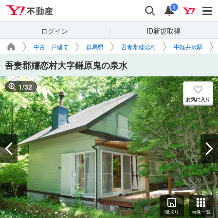
Yahoo!不動産
検索
通知
i
ログイン
ID新規取得
中古一戸建て
群馬県
吾妻郡嬬恋村
中軽井沢駅
吾妻郡嬬恋村大字鎌原鬼の泉水
1
/
32
お気に入り
間取り
画像一覧