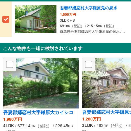
吾妻郡嬬恋村大字鎌原鬼の泉水
1,500万円
3LDK＋S
691m
（登記） / 215.15m
（登記）
2
2
群馬県吾妻郡嬬恋村大字鎌原鬼の泉水 / しなの鉄道 「中軽井沢」駅から19000m
こんな物件も一緒に検討されています
吾妻郡嬬恋村大字鎌原
吾妻郡嬬恋村大字鎌原大カイシコ
1,280万円
1,980万円
2LDK
/ 483m
（登記） / 8
4LDK
/ 677.14m
（登記） / 226.45m
2
2
2