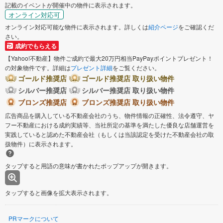
記載のイベントが開催中の物件に表示されます。
オンライン対応可
オンライン対応可能な物件に表示されます。詳しくは
紹介ページ
をご確認くだ
さい。
成約でもらえる
【Yahoo!不動産】物件ご成約で最大20万円相当PayPayポイントプレゼント！
の対象物件です。詳細は
プレゼント詳細
をご覧ください。
ゴールド推奨店
ゴールド推奨店 取り扱い物件
シルバー推奨店
シルバー推奨店 取り扱い物件
ブロンズ推奨店
ブロンズ推奨店 取り扱い物件
広告商品を購入している不動産会社のうち、物件情報の正確性、法令遵守、ヤ
フー不動産における成約実績等、当社所定の基準を満たした優良な店舗運営を
実践していると認めた不動産会社（もしくは当該認定を受けた不動産会社の取
扱物件）に表示されます。
タップすると用語の意味が書かれたポップアップが開きます。
タップすると画像を拡大表示されます。
PRマークについて