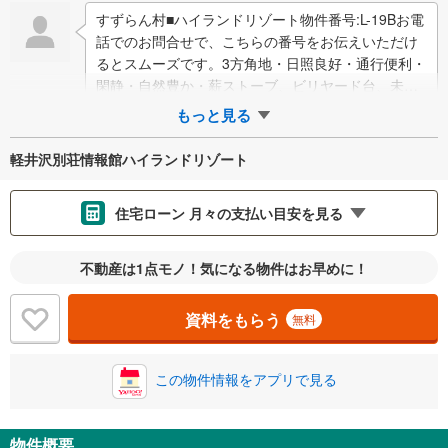
すずらん村■ハイランドリゾート物件番号:L-19Bお電
話でのお問合せで、こちらの番号をお伝えいただけ
るとスムーズです。3方角地・日照良好・通行便利・
閑静・自然豊か・薪ストーブ、ビリヤード台、未登
記建物（ガレージ2台分、露天風呂）ホ…
もっと見る
軽井沢別荘情報館ハイランドリゾート
住宅ローン 月々の支払い目安を見る
支払いの目安をシミュレーションすることができます。
不動産は1点モノ！気になる物件はお早めに！
％
金利
資料をもらう
無料
この物件情報をアプリで見る
0.01%
14.99%
物件概要