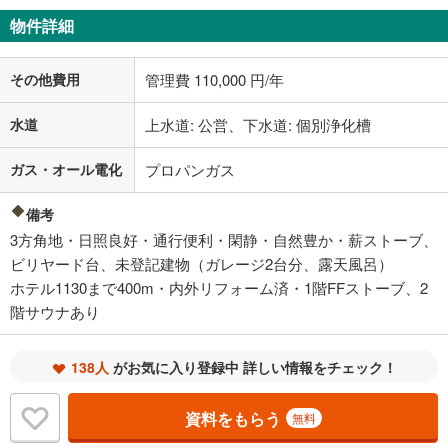
物件詳細
その他費用
管理費 110,000 円/年
水道
上水道: 公営、下水道: 個別浄化槽
ガス・オール電化
プロパンガス
備考
3方角地・日照良好・通行便利・閑静・自然豊か・薪ストーブ、
ビリヤード台、未登記建物（ガレージ2台分、露天風呂）
ホテル1130まで400m・内外リフォーム済・1階FFストーブ、2
階サウナあり
138人
がお気に入り登録中 詳しい情報をチェック！
資料をもらう
無料