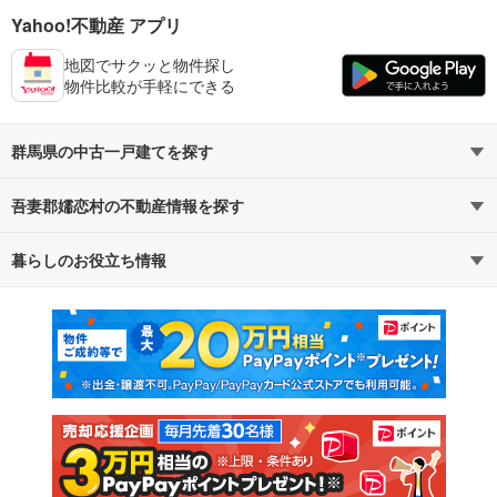
Yahoo!不動産 アプリ
地図でサクッと物件探し
物件比較が手軽にできる
群馬県の中古一戸建てを探す
吾妻郡嬬恋村の不動産情報を探す
路線・駅から探す
地域から探す
暮らしのお役立ち情報
不動産・住宅
賃貸住宅
通勤・通学時間から探す
地図から探す
マンションカタログ
教えて！住まいの先生
新築マンション
中古マンション
新築一戸建て
中古一戸建て
注文住宅
土地
売却査定