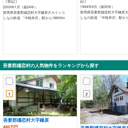
記）
（登記）
1994年9月（築32年）
2003年1月（築24年）
群馬県吾妻郡嬬恋村大字鎌原
群馬県吾妻郡嬬恋村大字鎌原大カイシコ
しなの鉄道 「中軽井沢」駅から1
しなの鉄道 「中軽井沢」駅から18600m
吾妻郡嬬恋村の人気物件をランキングから探す
1
2
吾妻郡嬬恋村大字鎌原
480万円
吾妻郡嬬恋村大字鎌原