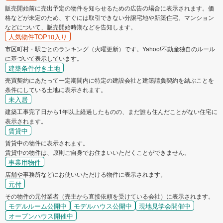
販売開始前に売出予定の物件を知らせるための広告の場合に表示されます。価
格などが未定のため、すぐには取引できない分譲宅地や新築住宅、マンション
などについて、販売開始時期などを告知します。
人気物件TOP10入り
市区町村・駅ごとのランキング（火曜更新）です。Yahoo!不動産独自のルール
に基づいて表示しています。
建築条件付き土地
売買契約にあたって一定期間内に特定の建設会社と建築請負契約を結ぶことを
条件にしている土地に表示されます。
未入居
建築工事完了日から1年以上経過したものの、まだ誰も住んだことがない住宅に
表示されます。
賃貸中
賃貸中の物件に表示されます。
賃貸中の物件は、原則ご自身でお住まいいただくことができません。
事業用物件
店舗や事務所などにお使いいただける物件に表示されます。
元付
その物件の元付業者（売主から直接依頼を受けている会社）に表示されます。
モデルルーム公開中
モデルハウス公開中
現地見学会開催中
オープンハウス開催中