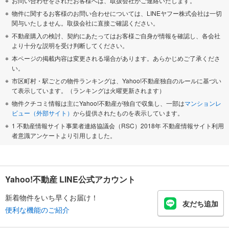
お問い合わせをされたお客様へは、取扱会社がご連絡いたします。
物件に関するお客様のお問い合わせについては、LINEヤフー株式会社は一切
関与いたしません。取扱会社に直接ご確認ください。
不動産購入の検討、契約にあたってはお客様ご自身が情報を確認し、各会社
より十分な説明を受け判断してください。
本ページの掲載内容は変更される場合があります。あらかじめご了承くださ
い。
市区町村・駅ごとの物件ランキングは、Yahoo!不動産独自のルールに基づい
て表示しています。（ランキングは火曜更新されます）
物件クチコミ情報は主にYahoo!不動産が独自で収集し、一部は
マンションレ
ビュー（外部サイト）
から提供されたものを表示しています。
1 不動産情報サイト事業者連絡協議会（RSC）2018年 不動産情報サイト利用
者意識アンケートより引用しました。
Yahoo!不動産 LINE公式アカウント
新着物件をいち早くお届け！
友だち追加
便利な機能のご紹介