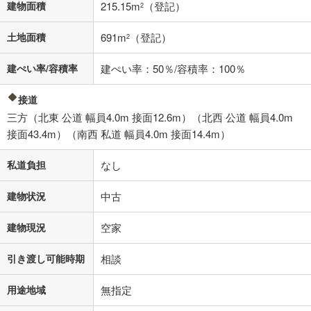
建物面積
215.15m
（登記）
2
「金利」については、ご利用を予定されている金融機関等にご確認の
上、ご自身での入力をお願いいたします。初期設定で自動入力されてい
土地面積
691m
（登記）
2
る値は、実際の金融機関等における貸出金利とは何ら関係がなく、実際
の金融機関等における貸出金利を何ら保証するものではありません。返
建ぺい率/容積率
済方法「元利均等返済」にて算出しております。入力された金利を35年
建ぺい率：50％/容積率：100％
適用した場合の計算結果を表示しています。
その他月額費用や、初期費用がかかります。ご注意ください。実際にお
接道
借り入れの際は各金融機関等に、必ずご自身でご確認をお願いいたしま
三方（北東 公道 幅員4.0m 接面12.6m）（北西 公道 幅員4.0m
す。
接面43.4m）（南西 私道 幅員4.0m 接面14.4m）
条件によってお借り入れができないことがあります。
不動産会社に購入相談をする
私道負担
なし
無料
建物状況
中古
閉じる
建物現況
空家
引き渡し可能時期
相談
用途地域
無指定