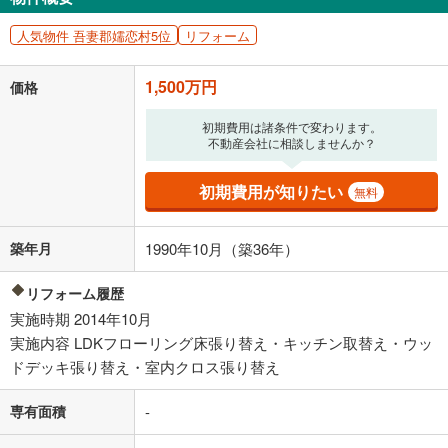
返済期間
人気物件 吾妻郡嬬恋村5位
リフォーム
一般的には最長35年まで借り入れ可能です。多くの金融機関
が完済時の年齢は80歳までを条件としています。
万円
頭金
1,500万円
価格
閉じる
初期費用は諸条件で変わります。
不動産会社に相談しませんか？
0万円
1,500万円
自己資金から住宅購入にかけられる金額を入力してくださ
初期費用が知りたい
無料
い。一般的には物件価格の2割までが目安です。
万円
ボーナス
閉じる
/回
築年月
1990年10月（築36年）
リフォーム履歴
実施時期 2014年10月
0円
1,500万円
実施内容 LDKフローリング床張り替え・キッチン取替え・ウッ
年2回払いを想定しています。毎月の返済額に加えて、ボー
ドデッキ張り替え・室内クロス張り替え
ナス時の増額分（1回分）を入力してください。
ボーナス払いの限度額は金融機関によって異なります。
専有面積
-
38,937
円
/月
月々の返済額
閉じる