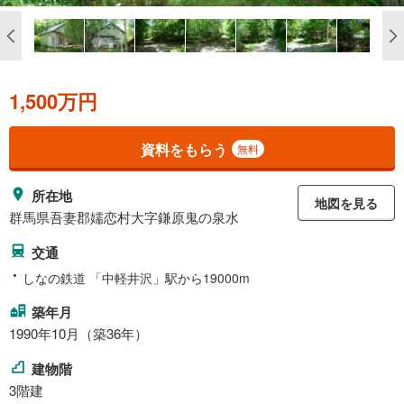
1,500万円
資料をもらう
無料
所在地
地図を見る
群馬県吾妻郡嬬恋村大字鎌原鬼の泉水
交通
しなの鉄道 「中軽井沢」駅から19000m
築年月
1990年10月（築36年）
建物階
3階建