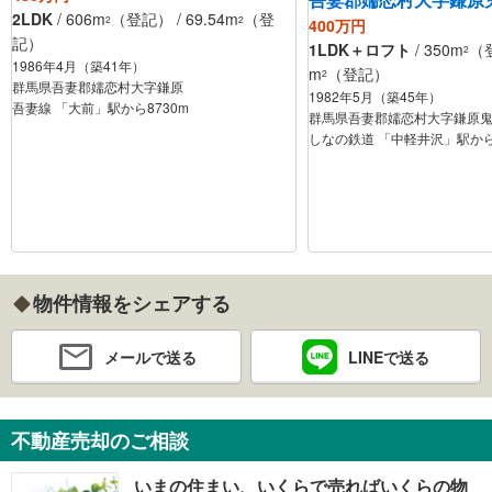
2LDK
/ 606m
（登記） / 69.54m
（登
2
2
400万円
記）
1LDK＋ロフト
/ 350m
（登
2
1986年4月（築41年）
m
（登記）
2
群馬県吾妻郡嬬恋村大字鎌原
1982年5月（築45年）
吾妻線 「大前」駅から8730m
群馬県吾妻郡嬬恋村大字鎌原
しなの鉄道 「中軽井沢」駅から2
物件情報をシェアする
メールで送る
LINEで送る
不動産売却のご相談
いまの住まい、いくらで売ればいくらの物