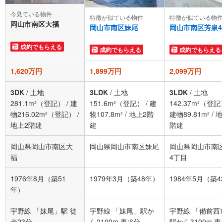
今見ている物件
特徴が似ている物件
特徴が似ている物
岡山市南区大福
岡山市南区妹尾
岡山市南区芳泉
成約でもらえる
成約でもらえる
成約でもらえる
1,620万円
1,899万円
2,099万円
3DK
/
土地
3LDK
/
土地
3LDK
/
土地
281.1m²（登記）
/
建
151.6m²（登記）
/
建
142.37m²（登
物216.02m²（登記）
/
物107.8m²
/
地上2階
建物89.81m²
/
地
地上2階建
建
階建
岡山県岡山市南区大
岡山県岡山市南区妹尾
岡山県岡山市南
福
4丁目
1976年8月（築51
1979年3月（築48年）
1984年5月（築
年）
宇野線 「妹尾」駅 徒
宇野線 「妹尾」駅か
宇野線 「備前西
歩23分
ら2100m 車:6分
駅から31