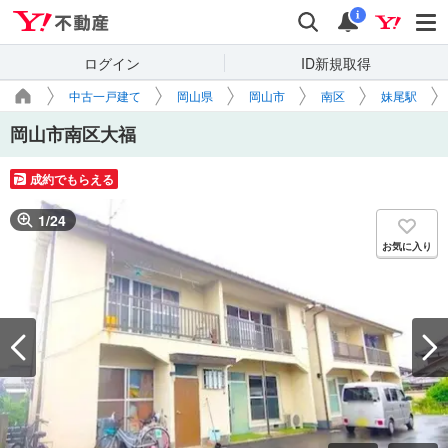
Yahoo!不動産
検索
通知
i
ログイン
ID新規取得
中古一戸建て
岡山県
岡山市
南区
妹尾駅
岡山市南区大福
成約でもらえる
1
/
24
お気に入り