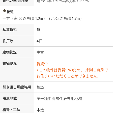
建ぺい率/容積率
建ぺい率：60％/容積率：200％
接道
一方（南 公道 幅員4.0m）（北 公道 幅員1.7m）
私道負担
無
住戸数
4戸
建物状況
中古
建物現況
賃貸中
※この物件は賃貸中のため、 原則ご自身で
お住まいいただくことができません。
引き渡し可能時期
相談
用途地域
第一種中高層住居専用地域
構造・工法
木造