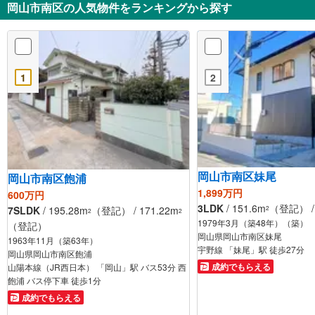
岡山市南区の人気物件をランキングから探す
1
2
岡山市南区妹尾
岡山市南区飽浦
1,899万円
600万円
3LDK
/ 151.6m
（登記） / 
7SLDK
/ 195.28m
（登記） / 171.22m
2
2
2
1979年3月（築48年）（築）
（登記）
岡山県岡山市南区妹尾
1963年11月（築63年）
宇野線 「妹尾」駅 徒歩27分
岡山県岡山市南区飽浦
成約でもらえる
山陽本線（JR西日本） 「岡山」駅 バス53分 西
飽浦 バス停下車 徒歩1分
成約でもらえる