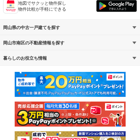
地図でサクッと物件探し
物件比較が手軽にできる
岡山県の中古一戸建てを探す
岡山市南区の不動産情報を探す
路線・駅から探す
地域から探す
暮らしのお役立ち情報
不動産・住宅
賃貸住宅
通勤・通学時間から探す
地図から探す
マンションカタログ
教えて！住まいの先生
新築マンション
中古マンション
新築一戸建て
中古一戸建て
注文住宅
土地
売却査定