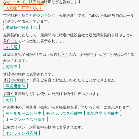
などについて、販売開始時期などを告知します。
人気物件TOP10入り
市区町村・駅ごとのランキング（火曜更新）です。Yahoo!不動産独自のルール
に基づいて表示しています。
建築条件付き土地
売買契約にあたって一定期間内に特定の建設会社と建築請負契約を結ぶことを
条件にしている土地に表示されます。
未入居
建築工事完了日から1年以上経過したものの、まだ誰も住んだことがない住宅に
表示されます。
賃貸中
賃貸中の物件に表示されます。
賃貸中の物件は、原則ご自身でお住まいいただくことができません。
事業用物件
店舗や事務所などにお使いいただける物件に表示されます。
元付
その物件の元付業者（売主から直接依頼を受けている会社）に表示されます。
モデルルーム公開中
モデルハウス公開中
現地見学会開催中
オープンハウス開催中
記載のイベントが開催中の物件に表示されます。
オンライン対応可