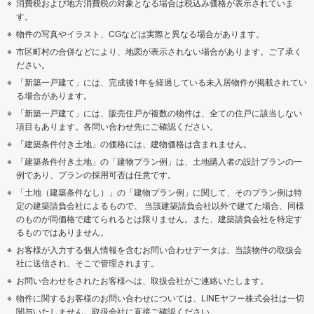
消費税および地方消費税の対象となる場合は税込み価格が表示されていま
す。
物件の写真やイラスト、CGなどは実際と異なる場合があります。
市区町村の合併などにより、地図が表示されない場合があります。ご了承く
ださい。
「新築一戸建て」には、完成後1年を経過している未入居物件が掲載されてい
る場合があります。
「新築一戸建て」には、販売住戸が複数の物件は、全ての住戸に該当しない
項目もあります。各問い合わせ先にご確認ください。
「建築条件付き土地」の価格には、建物価格は含まれません。
「建築条件付き土地」の「建物プラン例」は、土地購入者の設計プランの一
例であり、プランの採用可否は任意です。
「土地（建築条件なし）」の「建物プラン例」に関して、そのプラン例は特
定の建築請負会社によるもので、 当該建築請負会社以外で建てた場合、同様
のものが同価格で建てられるとは限りません。また、建築請負会社を特定す
るものではありません。
お客様が入力する個人情報を含むお問い合わせデータは、当該物件の取扱会
社に送信され、そこで管理されます。
お問い合わせをされたお客様へは、取扱会社がご連絡いたします。
物件に関するお客様のお問い合わせについては、LINEヤフー株式会社は一切
関与いたしません。取扱会社に直接ご確認ください。