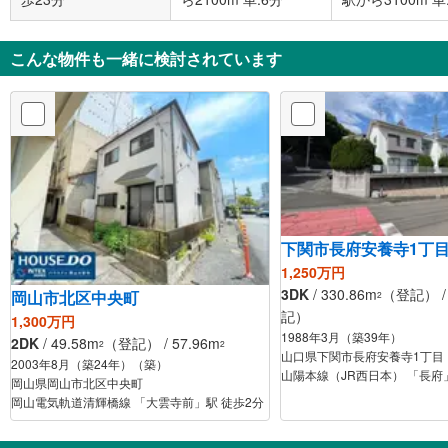
こんな物件も一緒に検討されています
下関市長府安養寺1丁
1,250万円
3DK
/ 330.86m
（登記） / 
岡山市北区中央町
2
記）
1,300万円
1988年3月（築39年）
2DK
/ 49.58m
（登記） / 57.96m
2
2
山口県下関市長府安養寺1丁目
2003年8月（築24年）（築）
山陽本線（JR西日本） 「長府」
岡山県岡山市北区中央町
岡山電気軌道清輝橋線 「大雲寺前」駅 徒歩2分