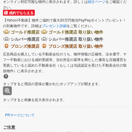
オンライン対応可能な物件に表示されます。詳しくは
紹介ページ
をご確認くだ
さい。
成約でもらえる
【Yahoo!不動産】物件ご成約で最大20万円相当PayPayポイントプレゼント！
の対象物件です。詳細は
プレゼント詳細
をご覧ください。
ゴールド推奨店
ゴールド推奨店 取り扱い物件
シルバー推奨店
シルバー推奨店 取り扱い物件
ブロンズ推奨店
ブロンズ推奨店 取り扱い物件
広告商品を購入している不動産会社のうち、物件情報の正確性、法令遵守、ヤ
フー不動産における成約実績等、当社所定の基準を満たした優良な店舗運営を
実践していると認めた不動産会社（もしくは当該認定を受けた不動産会社の取
扱物件）に表示されます。
タップすると用語の意味が書かれたポップアップが開きます。
タップすると画像を拡大表示されます。
PRマークについて
ご注意