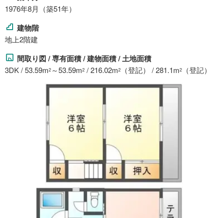
1976年8月（築51年）
建物階
地上2階建
間取り図 / 専有面積 / 建物面積 / 土地面積
3DK / 53.59m
～53.59m
/ 216.02m
（登記） / 281.1m
（登記）
2
2
2
2